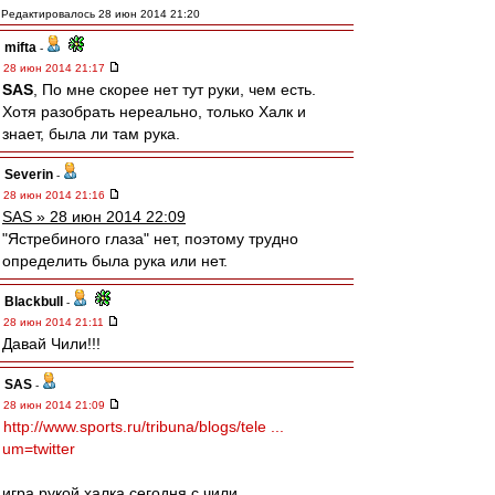
Редактировалось 28 июн 2014 21:20
mifta
-
28 июн 2014 21:17
SAS
, По мне скорее нет тут руки, чем есть.
Хотя разобрать нереально, только Халк и
знает, была ли там рука.
Severin
-
28 июн 2014 21:16
SAS » 28 июн 2014 22:09
"Ястребиного глаза" нет, поэтому трудно
определить была рука или нет.
Blackbull
-
28 июн 2014 21:11
Давай Чили!!!
SAS
-
28 июн 2014 21:09
http://www.sports.ru/tribuna/blogs/tele ...
um=twitter
игра рукой халка сегодня с чили