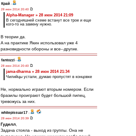
Край
-
28 июн 2014 20:40
Alpha-Manager » 28 июн 2014 21:09
В сегодняшней схеме встанут все трое и еще
кого-то на замену нужно.
В теории да.
А на практике Якин использовал уже 4
разновидности обороны и все--другие.
fantozzi
-
28 июн 2014 20:40
jama-dharma » 28 июн 2014 21:34
Чилийцы устали, думаю пропустят в концовке
Не, нормально играют вторым номером. Если
бразилы проиграют будет большой пипец,
тревожусь за них.
whitepissuar17
-
28 июн 2014 20:39
Гуделл
,
Задача стояла - выход из группы. Она не