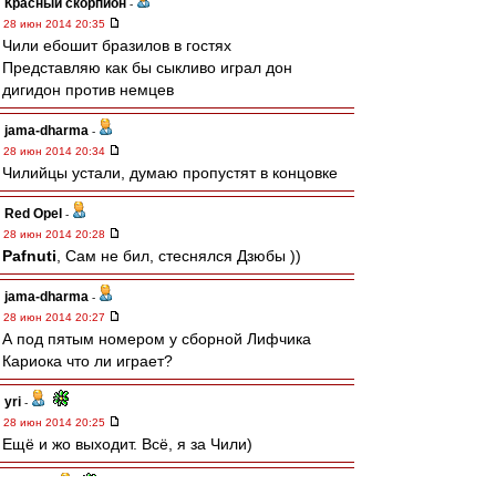
Красный скорпион
-
28 июн 2014 20:35
Чили ебошит бразилов в гостях
Представляю как бы сыкливо играл дон
дигидон против немцев
jama-dharma
-
28 июн 2014 20:34
Чилийцы устали, думаю пропустят в концовке
Red Opel
-
28 июн 2014 20:28
Pafnuti
, Сам не бил, стеснялся Дзюбы ))
jama-dharma
-
28 июн 2014 20:27
А под пятым номером у сборной Лифчика
Кариока что ли играет?
yri
-
28 июн 2014 20:25
Ещё и жо выходит. Всё, я за Чили)
Pafnuti
-