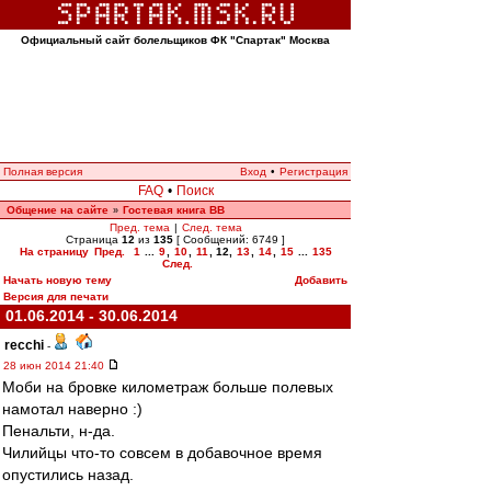
Официальный сайт болельщиков ФК "Спартак" Москва
Полная версия
Вход
•
Регистрация
FAQ
•
Поиск
Общение на сайте
Гостевая книга ВВ
»
Пред. тема
|
След. тема
Страница
12
из
135
[ Сообщений: 6749 ]
На страницу
Пред.
1
...
9
,
10
,
11
,
12
,
13
,
14
,
15
...
135
След.
Начать новую тему
Добавить
Версия для печати
01.06.2014 - 30.06.2014
recchi
-
28 июн 2014 21:40
Моби на бровке километраж больше полевых
намотал наверно :)
Пенальти, н-да.
Чилийцы что-то совсем в добавочное время
опустились назад.