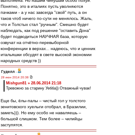
выполнена. Но нашим чинушам особо похуй.
Понятно, это в италиях пусть уволняются
пачками - а у нас завсегда "свой" путь, а он
таков чтоб ничего по-сути не менялось. Жаль,
что и Толстых стал "ручным". Смешно будет
наблюдать, как под решение "оставить Дона"
будет подводиться НАУЧНАЯ база, которую
озвучат на отчётно-перевыборной
конференции в верхах... надеюсь, что и ценник
итальяшки обсудят в свете высокой экономии
народных средств ))
Гуделл
-
28 июн 2014 20:38
Mishgun81 » 28.06.2014 21:18
Тревожно за старину Уебба)) Отважный чувак!
Еще бы, ёлы-палы – чистый гол у толстого
зенитовского хуелыги отобрал, в Бразилии,
заметь))). Но ему особо не наваляешь –
большой слишком. Тем более – чилийцы
заступятся.