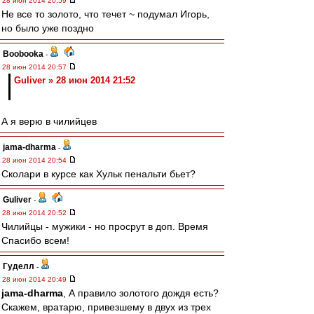
28 июн 2014 20:59
Не все то золото, что течет ~ подумал Игорь,
но было уже поздно
Boobooka
-
28 июн 2014 20:57
Guliver » 28 июн 2014 21:52
А я верю в чилийцев
jama-dharma
-
28 июн 2014 20:54
Сколари в курсе как Хульк пенальти бьет?
Guliver
-
28 июн 2014 20:52
Чилийцы - мужики - но просрут в доп. Время
Спасибо всем!
Гуделл
-
28 июн 2014 20:49
jama-dharma
, А правило золотого дождя есть?
Скажем, вратарю, привезшему в двух из трех