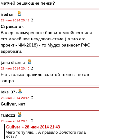
матчей решающие пенки?
irod sm
-
28 июн 2014 20:48
Стрекалок
Валер, нахмуренные брови темнейшего или
его малейшее неудовольствие ( а это его
проект - ЧМ-2018) - то Мудко разнесет РФС
вдребезги.
jama-dharma
-
28 июн 2014 20:45
Есть только правило золотой текилы, но это
завтра
leks_37
-
28 июн 2014 20:45
Guliver
, нет
fantozzi
-
28 июн 2014 20:45
Guliver » 28 июн 2014 21:43
Чего то туплю... А правило Золотого гола
есть?