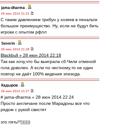
jama-dharma
-
28 июн 2014 21:31
С таким давлением трибун у хозяев в пенальти
большое преимущество. Ну, если не будут бить
игроки с опытом рфпл
Severin
-
28 июн 2014 21:28
Blackbull » 28 июн 2014 22:18
Так как хочу,что бы выиграла сб.Чили отменой
гола доволен. А если по честному,то не один
повтор не даёт 100% видения эпизода.
Кадыров
-
28 июн 2014 21:27
# jama-dharma » 28 июн 2014 22:24
Просто англичане после Марадоны все что
рядом с рукой свистят
это пять!!!))))))