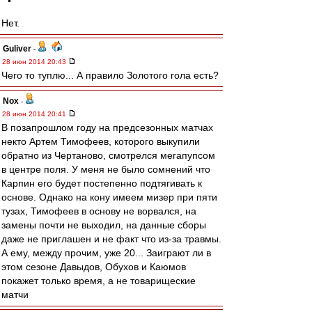
Нет.
Guliver
-
28 июн 2014 20:43
Чего то туплю... А правило Золотого гола есть?
Nox
-
28 июн 2014 20:41
В позапрошлом году на предсезонных матчах
некто Артем Тимофеев, которого выкупили
обратно из Чертаново, смотрелся мегапупсом
в центре поля. У меня не было сомнений что
Карпин его будет постепенно подтягивать к
основе. Однако на кону имеем мизер при пяти
тузах, Тимофеев в основу не ворвался, на
замены почти не выходил, на данные сборы
даже не приглашен и не факт что из-за травмы.
А ему, между прочим, уже 20... Заиграют ли в
этом сезоне Давыдов, Обухов и Каюмов
покажет только время, а не товарищеские
матчи