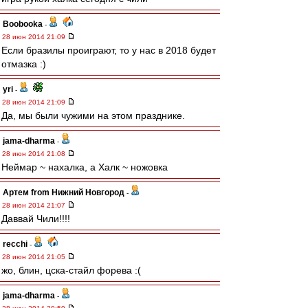
Boobooka
-
28 июн 2014 21:09
Если бразилы проиграют, то у нас в 2018 будет
отмазка :)
yri
-
28 июн 2014 21:09
Да, мы были чужими на этом празднике.
jama-dharma
-
28 июн 2014 21:08
Неймар ~ нахалка, а Халк ~ ножовка
Артем from Нижний Новгород
-
28 июн 2014 21:07
Даввай Чили!!!!
recchi
-
28 июн 2014 21:05
жо, блин, цска-стайл форева :(
jama-dharma
-