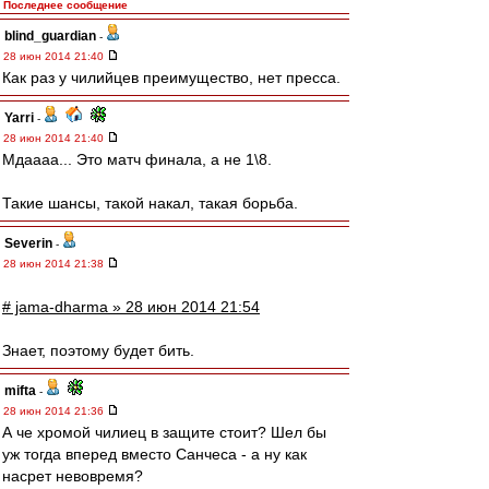
Последнее сообщение
blind_guardian
-
28 июн 2014 21:40
Как раз у чилийцев преимущество, нет пресса.
Yarri
-
28 июн 2014 21:40
Мдаааа... Это матч финала, а не 1\8.
Такие шансы, такой накал, такая борьба.
Severin
-
28 июн 2014 21:38
# jama-dharma » 28 июн 2014 21:54
Знает, поэтому будет бить.
mifta
-
28 июн 2014 21:36
А че хромой чилиец в защите стоит? Шел бы
уж тогда вперед вместо Санчеса - а ну как
насрет невовремя?