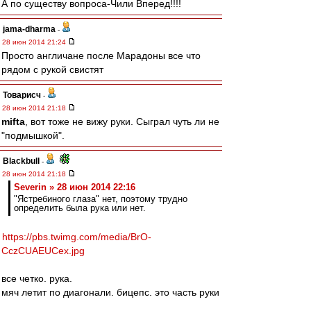
А по существу вопроса-Чили Вперед!!!!
jama-dharma
-
28 июн 2014 21:24
Просто англичане после Марадоны все что
рядом с рукой свистят
Товарисч
-
28 июн 2014 21:18
mifta
, вот тоже не вижу руки. Сыграл чуть ли не
"подмышкой".
Blackbull
-
28 июн 2014 21:18
Severin » 28 июн 2014 22:16
"Ястребиного глаза" нет, поэтому трудно
определить была рука или нет.
https://pbs.twimg.com/media/BrO-
CczCUAEUCex.jpg
все четко. рука.
мяч летит по диагонали. бицепс. это часть руки