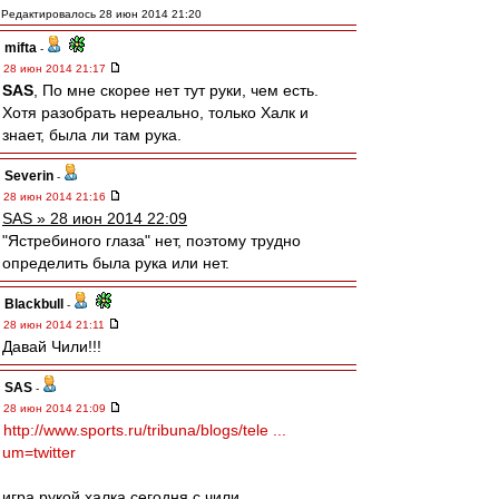
Редактировалось 28 июн 2014 21:20
mifta
-
28 июн 2014 21:17
SAS
, По мне скорее нет тут руки, чем есть.
Хотя разобрать нереально, только Халк и
знает, была ли там рука.
Severin
-
28 июн 2014 21:16
SAS » 28 июн 2014 22:09
"Ястребиного глаза" нет, поэтому трудно
определить была рука или нет.
Blackbull
-
28 июн 2014 21:11
Давай Чили!!!
SAS
-
28 июн 2014 21:09
http://www.sports.ru/tribuna/blogs/tele ...
um=twitter
игра рукой халка сегодня с чили