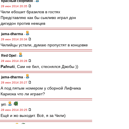
Красный скорпион
-
28 июн 2014 20:35
Чили ебошит бразилов в гостях
Представляю как бы сыкливо играл дон
дигидон против немцев
jama-dharma
-
28 июн 2014 20:34
Чилийцы устали, думаю пропустят в концовке
Red Opel
-
28 июн 2014 20:28
Pafnuti
, Сам не бил, стеснялся Дзюбы ))
jama-dharma
-
28 июн 2014 20:27
А под пятым номером у сборной Лифчика
Кариока что ли играет?
yri
-
28 июн 2014 20:25
Ещё и жо выходит. Всё, я за Чили)
Pafnuti
-