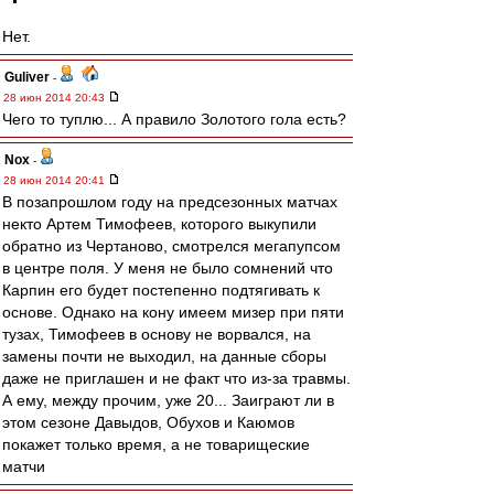
Нет.
Guliver
-
28 июн 2014 20:43
Чего то туплю... А правило Золотого гола есть?
Nox
-
28 июн 2014 20:41
В позапрошлом году на предсезонных матчах
некто Артем Тимофеев, которого выкупили
обратно из Чертаново, смотрелся мегапупсом
в центре поля. У меня не было сомнений что
Карпин его будет постепенно подтягивать к
основе. Однако на кону имеем мизер при пяти
тузах, Тимофеев в основу не ворвался, на
замены почти не выходил, на данные сборы
даже не приглашен и не факт что из-за травмы.
А ему, между прочим, уже 20... Заиграют ли в
этом сезоне Давыдов, Обухов и Каюмов
покажет только время, а не товарищеские
матчи