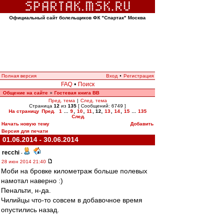
Официальный сайт болельщиков ФК "Спартак" Москва
Полная версия
Вход
•
Регистрация
FAQ
•
Поиск
Общение на сайте
Гостевая книга ВВ
»
Пред. тема
|
След. тема
Страница
12
из
135
[ Сообщений: 6749 ]
На страницу
Пред.
1
...
9
,
10
,
11
,
12
,
13
,
14
,
15
...
135
След.
Начать новую тему
Добавить
Версия для печати
01.06.2014 - 30.06.2014
recchi
-
28 июн 2014 21:40
Моби на бровке километраж больше полевых
намотал наверно :)
Пенальти, н-да.
Чилийцы что-то совсем в добавочное время
опустились назад.