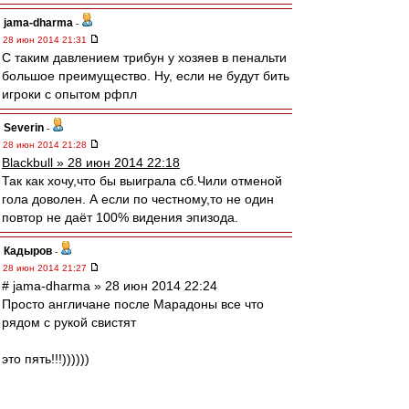
jama-dharma
-
28 июн 2014 21:31
С таким давлением трибун у хозяев в пенальти
большое преимущество. Ну, если не будут бить
игроки с опытом рфпл
Severin
-
28 июн 2014 21:28
Blackbull » 28 июн 2014 22:18
Так как хочу,что бы выиграла сб.Чили отменой
гола доволен. А если по честному,то не один
повтор не даёт 100% видения эпизода.
Кадыров
-
28 июн 2014 21:27
# jama-dharma » 28 июн 2014 22:24
Просто англичане после Марадоны все что
рядом с рукой свистят
это пять!!!))))))