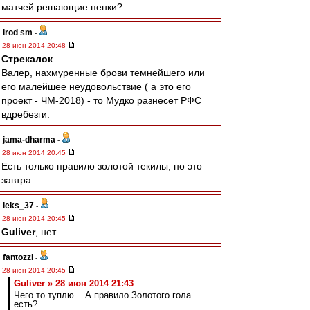
матчей решающие пенки?
irod sm
-
28 июн 2014 20:48
Стрекалок
Валер, нахмуренные брови темнейшего или
его малейшее неудовольствие ( а это его
проект - ЧМ-2018) - то Мудко разнесет РФС
вдребезги.
jama-dharma
-
28 июн 2014 20:45
Есть только правило золотой текилы, но это
завтра
leks_37
-
28 июн 2014 20:45
Guliver
, нет
fantozzi
-
28 июн 2014 20:45
Guliver » 28 июн 2014 21:43
Чего то туплю... А правило Золотого гола
есть?