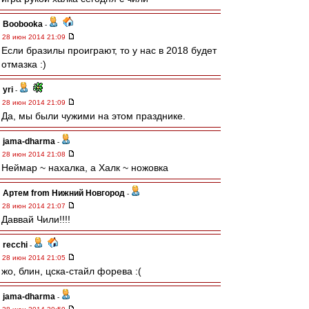
Boobooka
-
28 июн 2014 21:09
Если бразилы проиграют, то у нас в 2018 будет
отмазка :)
yri
-
28 июн 2014 21:09
Да, мы были чужими на этом празднике.
jama-dharma
-
28 июн 2014 21:08
Неймар ~ нахалка, а Халк ~ ножовка
Артем from Нижний Новгород
-
28 июн 2014 21:07
Даввай Чили!!!!
recchi
-
28 июн 2014 21:05
жо, блин, цска-стайл форева :(
jama-dharma
-