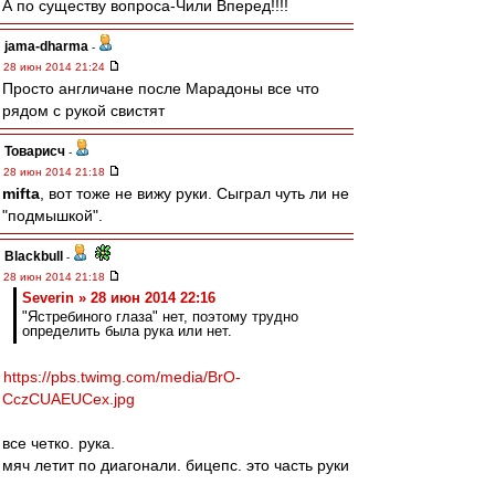
А по существу вопроса-Чили Вперед!!!!
jama-dharma
-
28 июн 2014 21:24
Просто англичане после Марадоны все что
рядом с рукой свистят
Товарисч
-
28 июн 2014 21:18
mifta
, вот тоже не вижу руки. Сыграл чуть ли не
"подмышкой".
Blackbull
-
28 июн 2014 21:18
Severin » 28 июн 2014 22:16
"Ястребиного глаза" нет, поэтому трудно
определить была рука или нет.
https://pbs.twimg.com/media/BrO-
CczCUAEUCex.jpg
все четко. рука.
мяч летит по диагонали. бицепс. это часть руки