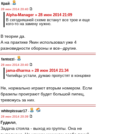
Край
-
28 июн 2014 20:40
Alpha-Manager » 28 июн 2014 21:09
В сегодняшней схеме встанут все трое и еще
кого-то на замену нужно.
В теории да.
А на практике Якин использовал уже 4
разновидности обороны и все--другие.
fantozzi
-
28 июн 2014 20:40
jama-dharma » 28 июн 2014 21:34
Чилийцы устали, думаю пропустят в концовке
Не, нормально играют вторым номером. Если
бразилы проиграют будет большой пипец,
тревожусь за них.
whitepissuar17
-
28 июн 2014 20:39
Гуделл
,
Задача стояла - выход из группы. Она не