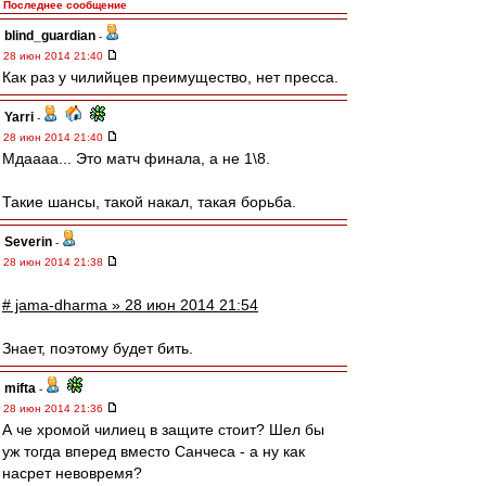
Последнее сообщение
blind_guardian
-
28 июн 2014 21:40
Как раз у чилийцев преимущество, нет пресса.
Yarri
-
28 июн 2014 21:40
Мдаааа... Это матч финала, а не 1\8.
Такие шансы, такой накал, такая борьба.
Severin
-
28 июн 2014 21:38
# jama-dharma » 28 июн 2014 21:54
Знает, поэтому будет бить.
mifta
-
28 июн 2014 21:36
А че хромой чилиец в защите стоит? Шел бы
уж тогда вперед вместо Санчеса - а ну как
насрет невовремя?