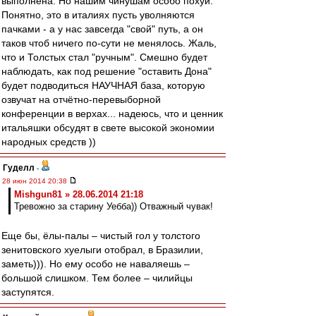
выполнена. Но нашим чинушам особо похуй.
Понятно, это в италиях пусть уволняются
пачками - а у нас завсегда "свой" путь, а он
таков чтоб ничего по-сути не менялось. Жаль,
что и Толстых стал "ручным". Смешно будет
наблюдать, как под решение "оставить Дона"
будет подводиться НАУЧНАЯ база, которую
озвучат на отчётно-перевыборной
конференции в верхах... надеюсь, что и ценник
итальяшки обсудят в свете высокой экономии
народных средств ))
Гуделл
-
28 июн 2014 20:38
Mishgun81 » 28.06.2014 21:18
Тревожно за старину Уебба)) Отважный чувак!
Еще бы, ёлы-палы – чистый гол у толстого
зенитовского хуелыги отобрал, в Бразилии,
заметь))). Но ему особо не наваляешь –
большой слишком. Тем более – чилийцы
заступятся.