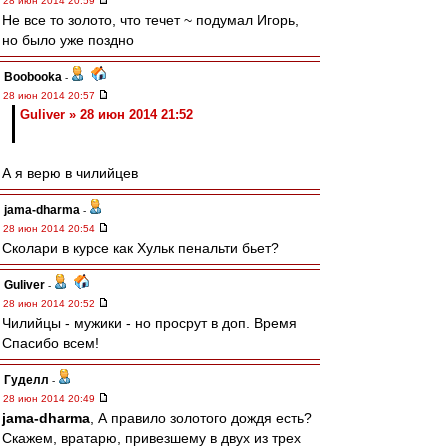
28 июн 2014 20:59
Не все то золото, что течет ~ подумал Игорь,
но было уже поздно
Boobooka
-
28 июн 2014 20:57
Guliver » 28 июн 2014 21:52
А я верю в чилийцев
jama-dharma
-
28 июн 2014 20:54
Сколари в курсе как Хульк пенальти бьет?
Guliver
-
28 июн 2014 20:52
Чилийцы - мужики - но просрут в доп. Время
Спасибо всем!
Гуделл
-
28 июн 2014 20:49
jama-dharma
, А правило золотого дождя есть?
Скажем, вратарю, привезшему в двух из трех