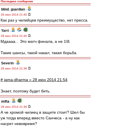
Последнее сообщение
blind_guardian
-
28 июн 2014 21:40
Как раз у чилийцев преимущество, нет пресса.
Yarri
-
28 июн 2014 21:40
Мдаааа... Это матч финала, а не 1\8.
Такие шансы, такой накал, такая борьба.
Severin
-
28 июн 2014 21:38
# jama-dharma » 28 июн 2014 21:54
Знает, поэтому будет бить.
mifta
-
28 июн 2014 21:36
А че хромой чилиец в защите стоит? Шел бы
уж тогда вперед вместо Санчеса - а ну как
насрет невовремя?