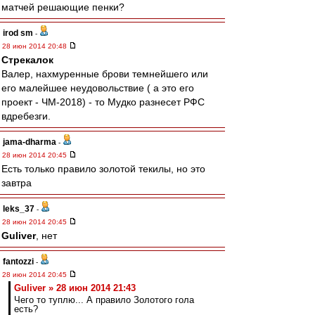
матчей решающие пенки?
irod sm
-
28 июн 2014 20:48
Стрекалок
Валер, нахмуренные брови темнейшего или
его малейшее неудовольствие ( а это его
проект - ЧМ-2018) - то Мудко разнесет РФС
вдребезги.
jama-dharma
-
28 июн 2014 20:45
Есть только правило золотой текилы, но это
завтра
leks_37
-
28 июн 2014 20:45
Guliver
, нет
fantozzi
-
28 июн 2014 20:45
Guliver » 28 июн 2014 21:43
Чего то туплю... А правило Золотого гола
есть?