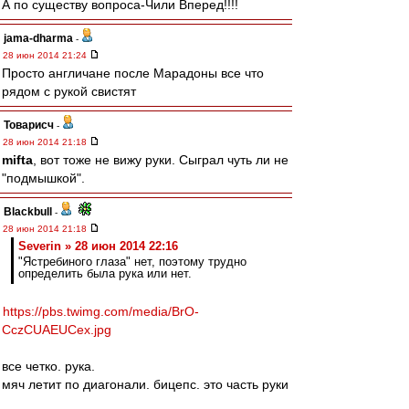
А по существу вопроса-Чили Вперед!!!!
jama-dharma
-
28 июн 2014 21:24
Просто англичане после Марадоны все что
рядом с рукой свистят
Товарисч
-
28 июн 2014 21:18
mifta
, вот тоже не вижу руки. Сыграл чуть ли не
"подмышкой".
Blackbull
-
28 июн 2014 21:18
Severin » 28 июн 2014 22:16
"Ястребиного глаза" нет, поэтому трудно
определить была рука или нет.
https://pbs.twimg.com/media/BrO-
CczCUAEUCex.jpg
все четко. рука.
мяч летит по диагонали. бицепс. это часть руки