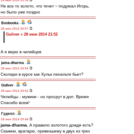
28 июн 2014 20:59
Не все то золото, что течет ~ подумал Игорь,
но было уже поздно
Boobooka
-
28 июн 2014 20:57
Guliver » 28 июн 2014 21:52
А я верю в чилийцев
jama-dharma
-
28 июн 2014 20:54
Сколари в курсе как Хульк пенальти бьет?
Guliver
-
28 июн 2014 20:52
Чилийцы - мужики - но просрут в доп. Время
Спасибо всем!
Гуделл
-
28 июн 2014 20:49
jama-dharma
, А правило золотого дождя есть?
Скажем, вратарю, привезшему в двух из трех