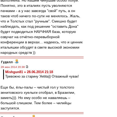
выполнена. Но нашим чинушам особо похуй.
Понятно, это в италиях пусть уволняются
пачками - а у нас завсегда "свой" путь, а он
таков чтоб ничего по-сути не менялось. Жаль,
что и Толстых стал "ручным". Смешно будет
наблюдать, как под решение "оставить Дона"
будет подводиться НАУЧНАЯ база, которую
озвучат на отчётно-перевыборной
конференции в верхах... надеюсь, что и ценник
итальяшки обсудят в свете высокой экономии
народных средств ))
Гуделл
-
28 июн 2014 20:38
Mishgun81 » 28.06.2014 21:18
Тревожно за старину Уебба)) Отважный чувак!
Еще бы, ёлы-палы – чистый гол у толстого
зенитовского хуелыги отобрал, в Бразилии,
заметь))). Но ему особо не наваляешь –
большой слишком. Тем более – чилийцы
заступятся.