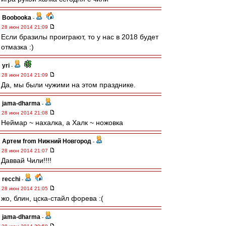
Boobooka
-
28 июн 2014 21:09
Если бразилы проиграют, то у нас в 2018 будет
отмазка :)
yri
-
28 июн 2014 21:09
Да, мы были чужими на этом празднике.
jama-dharma
-
28 июн 2014 21:08
Неймар ~ нахалка, а Халк ~ ножовка
Артем from Нижний Новгород
-
28 июн 2014 21:07
Даввай Чили!!!!
recchi
-
28 июн 2014 21:05
жо, блин, цска-стайл форева :(
jama-dharma
-