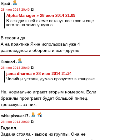
Край
-
28 июн 2014 20:40
Alpha-Manager » 28 июн 2014 21:09
В сегодняшней схеме встанут все трое и еще
кого-то на замену нужно.
В теории да.
А на практике Якин использовал уже 4
разновидности обороны и все--другие.
fantozzi
-
28 июн 2014 20:40
jama-dharma » 28 июн 2014 21:34
Чилийцы устали, думаю пропустят в концовке
Не, нормально играют вторым номером. Если
бразилы проиграют будет большой пипец,
тревожусь за них.
whitepissuar17
-
28 июн 2014 20:39
Гуделл
,
Задача стояла - выход из группы. Она не