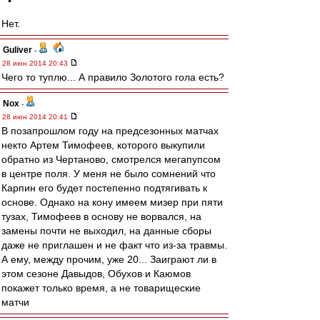
Нет.
Guliver
-
28 июн 2014 20:43
Чего то туплю... А правило Золотого гола есть?
Nox
-
28 июн 2014 20:41
В позапрошлом году на предсезонных матчах
некто Артем Тимофеев, которого выкупили
обратно из Чертаново, смотрелся мегапупсом
в центре поля. У меня не было сомнений что
Карпин его будет постепенно подтягивать к
основе. Однако на кону имеем мизер при пяти
тузах, Тимофеев в основу не ворвался, на
замены почти не выходил, на данные сборы
даже не приглашен и не факт что из-за травмы.
А ему, между прочим, уже 20... Заиграют ли в
этом сезоне Давыдов, Обухов и Каюмов
покажет только время, а не товарищеские
матчи