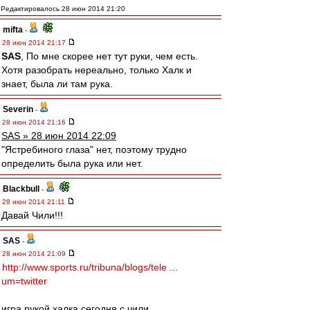
Редактировалось 28 июн 2014 21:20
mifta
-
28 июн 2014 21:17
SAS
, По мне скорее нет тут руки, чем есть.
Хотя разобрать нереально, только Халк и
знает, была ли там рука.
Severin
-
28 июн 2014 21:16
SAS » 28 июн 2014 22:09
"Ястребиного глаза" нет, поэтому трудно
определить была рука или нет.
Blackbull
-
28 июн 2014 21:11
Давай Чили!!!
SAS
-
28 июн 2014 21:09
http://www.sports.ru/tribuna/blogs/tele ...
um=twitter
игра рукой халка сегодня с чили