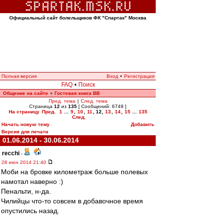
Официальный сайт болельщиков ФК "Спартак" Москва
Полная версия
Вход
•
Регистрация
FAQ
•
Поиск
Общение на сайте
Гостевая книга ВВ
»
Пред. тема
|
След. тема
Страница
12
из
135
[ Сообщений: 6749 ]
На страницу
Пред.
1
...
9
,
10
,
11
,
12
,
13
,
14
,
15
...
135
След.
Начать новую тему
Добавить
Версия для печати
01.06.2014 - 30.06.2014
recchi
-
28 июн 2014 21:40
Моби на бровке километраж больше полевых
намотал наверно :)
Пенальти, н-да.
Чилийцы что-то совсем в добавочное время
опустились назад.