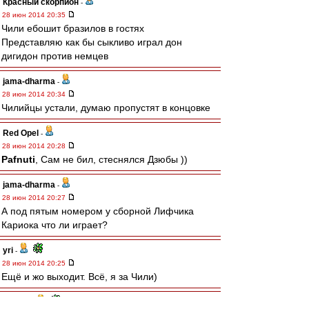
Красный скорпион
-
28 июн 2014 20:35
Чили ебошит бразилов в гостях
Представляю как бы сыкливо играл дон
дигидон против немцев
jama-dharma
-
28 июн 2014 20:34
Чилийцы устали, думаю пропустят в концовке
Red Opel
-
28 июн 2014 20:28
Pafnuti
, Сам не бил, стеснялся Дзюбы ))
jama-dharma
-
28 июн 2014 20:27
А под пятым номером у сборной Лифчика
Кариока что ли играет?
yri
-
28 июн 2014 20:25
Ещё и жо выходит. Всё, я за Чили)
Pafnuti
-