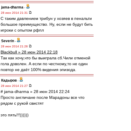
jama-dharma
-
28 июн 2014 21:31
С таким давлением трибун у хозяев в пенальти
большое преимущество. Ну, если не будут бить
игроки с опытом рфпл
Severin
-
28 июн 2014 21:28
Blackbull » 28 июн 2014 22:18
Так как хочу,что бы выиграла сб.Чили отменой
гола доволен. А если по честному,то не один
повтор не даёт 100% видения эпизода.
Кадыров
-
28 июн 2014 21:27
# jama-dharma » 28 июн 2014 22:24
Просто англичане после Марадоны все что
рядом с рукой свистят
это пять!!!))))))