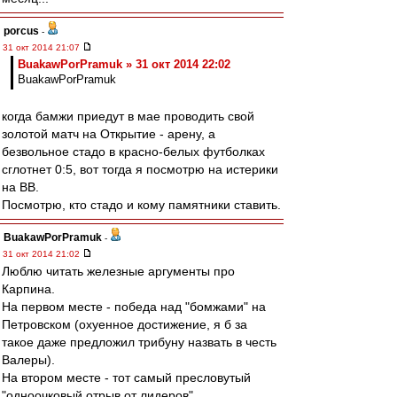
porcus
-
31 окт 2014 21:07
BuakawPorPramuk » 31 окт 2014 22:02
BuakawPorPramuk
когда бамжи приедут в мае проводить свой
золотой матч на Открытие - арену, а
безвольное стадо в красно-белых футболках
сглотнет 0:5, вот тогда я посмотрю на истерики
на ВВ.
Посмотрю, кто стадо и кому памятники ставить.
BuakawPorPramuk
-
31 окт 2014 21:02
Люблю читать железные аргументы про
Карпина.
На первом месте - победа над "бомжами" на
Петровском (охуенное достижение, я б за
такое даже предложил трибуну назвать в честь
Валеры).
На втором месте - тот самый пресловутый
"одноочковый отрыв от лидеров".