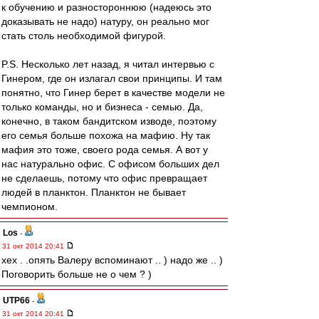
к обучению и разностороннюю (надеюсь это
доказывать не надо) натуру, он реально мог
стать столь необходимой фигурой.
P.S. Несколько лет назад, я читал интервью с
Гинером, где он излагал свои принципы. И там
понятно, что Гинер берет в качестве модели не
только команды, но и бизнеса - семью. Да,
конечно, в таком бандитском изводе, поэтому
его семья больше похожа на мафию. Ну так
мафия это тоже, своего рода семья. А вот у
нас натурально офис. С офисом больших дел
не сделаешь, потому что офис превращает
людей в планктон. Планктон не бывает
чемпионом.
Los
-
31 окт 2014 20:41
хех . .опять Валеру вспоминают .. ) надо же .. )
Поговорить больше не о чем ? )
UTP66
-
31 окт 2014 20:41