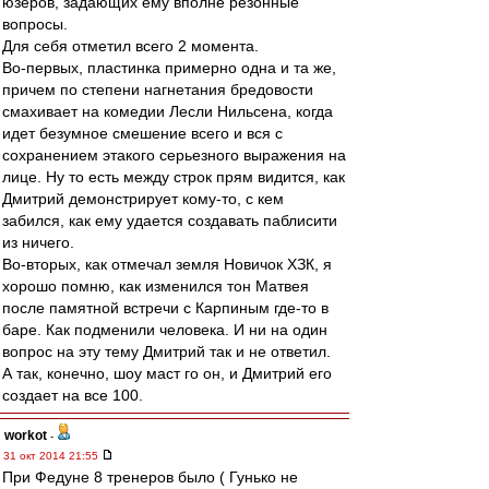
юзеров, задающих ему вполне резонные
вопросы.
Для себя отметил всего 2 момента.
Во-первых, пластинка примерно одна и та же,
причем по степени нагнетания бредовости
смахивает на комедии Лесли Нильсена, когда
идет безумное смешение всего и вся с
сохранением этакого серьезного выражения на
лице. Ну то есть между строк прям видится, как
Дмитрий демонстрирует кому-то, с кем
забился, как ему удается создавать паблисити
из ничего.
Во-вторых, как отмечал земля Новичок ХЗК, я
хорошо помню, как изменился тон Матвея
после памятной встречи с Карпиным где-то в
баре. Как подменили человека. И ни на один
вопрос на эту тему Дмитрий так и не ответил.
А так, конечно, шоу маст го он, и Дмитрий его
создает на все 100.
workоt
-
31 окт 2014 21:55
При Федуне 8 тренеров было ( Гунько не