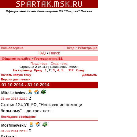
Официальный сайт болельщиков ФК "Спартак" Москва
Полная версия
Вход
•
Регистрация
FAQ
•
Поиск
Общение на сайте
Гостевая книга ВВ
»
Пред. тема
|
След. тема
Страница
2
из
112
[ Сообщений: 5555 ]
На страницу
Пред.
1
,
2
,
3
,
4
,
5
...
112
След.
Начать новую тему
Добавить
Версия для печати
01.10.2014 - 31.10.2014
Mike Lebedev
-
31 окт 2014 22:10
Статья 124 УК РФ, "Неоказание помощи
больному"... до трех лет...
Последнее сообщение
Mosfilmovskiy
-
31 окт 2014 22:10