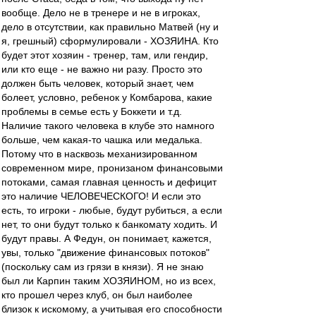
вообще. Дело не в тренере и не в игроках,
дело в отсутствии, как правильно Матвей (ну и
я, грешный) сформулировали - ХОЗЯИНА. Кто
будет этот хозяин - тренер, там, или гендир,
или кто еще - не важно ни разу. Просто это
должен быть человек, который знает, чем
болеет, условно, ребенок у Комбарова, какие
проблемы в семье есть у Боккети и т.д.
Наличие такого человека в клубе это намного
больше, чем какая-то чашка или медалька.
Потому что в насквозь механизированном
современном мире, пронизаном финансовыми
потоками, самая главная ценность и дефицит
это наличие ЧЕЛОВЕЧЕСКОГО! И если это
есть, то игроки - любые, будут рубиться, а если
нет, то они будут только к банкомату ходить. И
будут правы. А Федун, он понимает, кажется,
увы, только "движение финансовых потоков"
(поскольку сам из грязи в князи). Я не знаю
был ли Карпин таким ХОЗЯИНОМ, но из всех,
кто прошел через клуб, он был наиболее
близок к искомому, а учитывая его способности