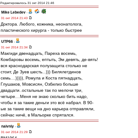
Редактировалось 31 окт 2014 21:46
Mike Lebedev
-
31 окт 2014 21:43
Доктора. Любого, кожника, неонатолога,
пластического хирурга - только быстрее
UTP66
-
31 окт 2014 21:34
Макгиди двенадцать, Пареха восемь,
Комбаровы восемь, ептыть, Эм девять, де-вять!
вся краснодарская полузащита столько не
стоит, Де Зуев шесть...))) Билялетдинов
семь....))))), Ромула и Коста пятнадцать,
Глушаков, Мовсисян, Озбилиз больше
двадцати..остальные так по мелочи три,
четыре....Меня не знаю сколько бить надо,
чтобы я за такие деньги это всё набрал. В 90-
ые за такие вещи на дно карьера отправляли,
сейчас ничё, в Мальорке спрятался.
naivniy
-
31 окт 2014 21:29