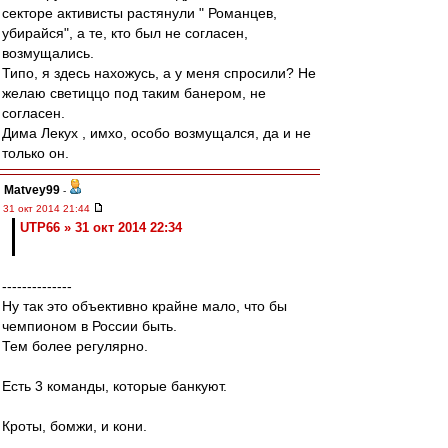
секторе активисты растянули " Романцев,
убирайся", а те, кто был не согласен,
возмущались.
Типо, я здесь нахожусь, а у меня спросили? Не
желаю светиццо под таким банером, не
согласен.
Дима Лекух , имхо, особо возмущался, да и не
только он.
Matvey99
-
31 окт 2014 21:44
UTP66 » 31 окт 2014 22:34
--------------
Ну так это объективно крайне мало, что бы
чемпионом в России быть.
Тем более регулярно.
Есть 3 команды, которые банкуют.
Кроты, бомжи, и кони.