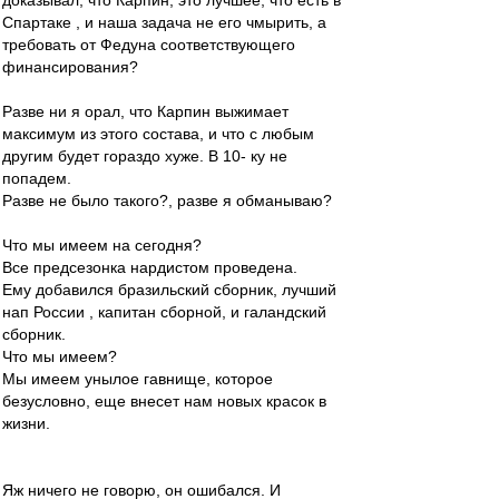
доказывал, что Карпин, это лучшее, что есть в
Спартаке , и наша задача не его чмырить, а
требовать от Федуна соответствующего
финансирования?
Разве ни я орал, что Карпин выжимает
максимум из этого состава, и что с любым
другим будет гораздо хуже. В 10- ку не
попадем.
Разве не было такого?, разве я обманываю?
Что мы имеем на сегодня?
Все предсезонка нардистом проведена.
Ему добавился бразильский сборник, лучший
нап России , капитан сборной, и галандский
сборник.
Что мы имеем?
Мы имеем унылое гавнище, которое
безусловно, еще внесет нам новых красок в
жизни.
Яж ничего не говорю, он ошибался. И