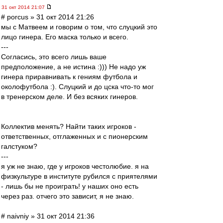
31 окт 2014 21:07
# porcus » 31 окт 2014 21:26
мы с Матвеем и говорим о том, что слуцкий это
лицо гинера. Его маска только и всего.
---
Согласись, это всего лишь ваше
предположение, а не истина :))) Не надо уж
гинера приравнивать к гениям футбола и
околофутбола :). Слуцкий и до цска что-то мог
в тренерском деле. И без всяких гинеров.
Коллектив менять? Найти таких игроков -
ответственных, отглаженных и с пионерским
галстуком?
---
я уж не знаю, где у игроков честолюбие. я на
физкультуре в институте рубился с приятелями
- лишь бы не проиграть! у наших оно есть
через раз. отчего это зависит, я не знаю.
# naivniy » 31 окт 2014 21:36