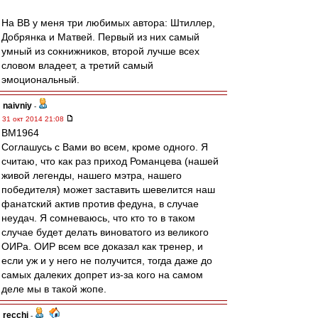
На ВВ у меня три любимых автора: Штиллер,
Добрянка и Матвей. Первый из них самый
умный из сокнижников, второй лучше всех
словом владеет, а третий самый
эмоциональный.
naivniy
-
31 окт 2014 21:08
BM1964
Соглашусь с Вами во всем, кроме одного. Я
считаю, что как раз приход Романцева (нашей
живой легенды, нашего мэтра, нашего
победителя) может заставить шевелится наш
фанатский актив против федуна, в случае
неудач. Я сомневаюсь, что кто то в таком
случае будет делать виноватого из великого
ОИРа. ОИР всем все доказал как тренер, и
если уж и у него не получится, тогда даже до
самых далеких допрет из-за кого на самом
деле мы в такой жопе.
recchi
-