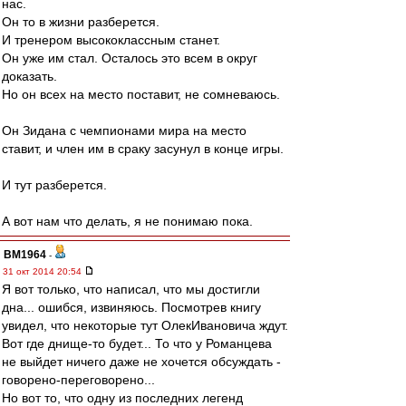
нас.
Он то в жизни разберется.
И тренером высококлассным станет.
Он уже им стал. Осталось это всем в округ
доказать.
Но он всех на место поставит, не сомневаюсь.
Он Зидана с чемпионами мира на место
ставит, и член им в сраку засунул в конце игры.
И тут разберется.
А вот нам что делать, я не понимаю пока.
BM1964
-
31 окт 2014 20:54
Я вот только, что написал, что мы достигли
дна... ошибся, извиняюсь. Посмотрев книгу
увидел, что некоторые тут ОлекИвановича ждут.
Вот где днище-то будет... То что у Романцева
не выйдет ничего даже не хочется обсуждать -
говорено-переговорено...
Но вот то, что одну из последних легенд