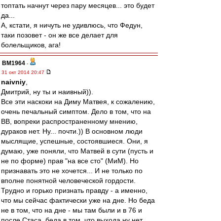
топтать начнут через пару месяцев... это будет
да...
А, кстати, я ничуть не удивлюсь, что Федун,
таки позовет - он же все делает для
болельщиков, ага!
BM1964
-
31 окт 2014 20:47
naivniy
,
Дмитрий, ну ты и наивный)).
Все эти наскоки на Диму Матвея, к сожалению,
очень печальный симптом. Дело в том, что на
ВВ, вопреки распространенному мнению,
дураков нет. Ну... почти.)) В основном люди
мыслящие, успешные, состоявшиеся. Они, я
думаю, уже поняли, что Матвей в сути (пусть и
не по форме) прав "на все сто" (МиМ). Но
признавать это не хочется... И не только по
вполне понятной человеческой гордости.
Трудно и горько признать правду - а именно,
что мы сейчас фактически уже на дне. Но беда
не в том, что на дне - мы там были и в 76 и
после Стаса, беда в том, что выхода ну нет