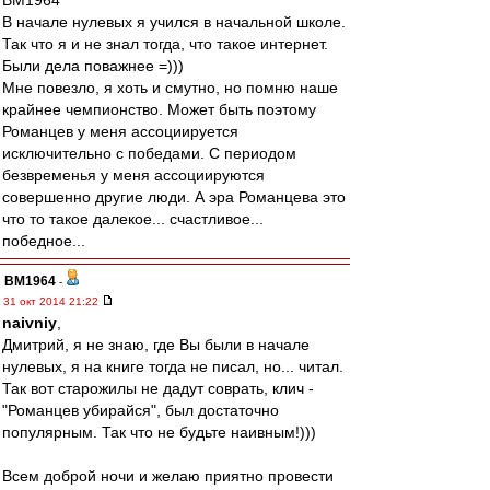
BM1964
В начале нулевых я учился в начальной школе.
Так что я и не знал тогда, что такое интернет.
Были дела поважнее =)))
Мне повезло, я хоть и смутно, но помню наше
крайнее чемпионство. Может быть поэтому
Романцев у меня ассоциируется
исключительно с победами. С периодом
безвременья у меня ассоциируются
совершенно другие люди. А эра Романцева это
что то такое далекое... счастливое...
победное...
BM1964
-
31 окт 2014 21:22
naivniy
,
Дмитрий, я не знаю, где Вы были в начале
нулевых, я на книге тогда не писал, но... читал.
Так вот старожилы не дадут соврать, клич -
"Романцев убирайся", был достаточно
популярным. Так что не будьте наивным!)))
Всем доброй ночи и желаю приятно провести