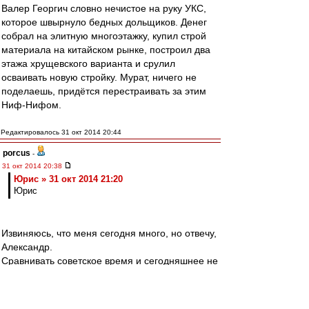
Валер Георгич словно нечистое на руку УКС,
которое швырнуло бедных дольщиков. Денег
собрал на элитную многоэтажку, купил строй
материала на китайском рынке, построил два
этажа хрущевского варианта и срулил
осваивать новую стройку. Мурат, ничего не
поделаешь, придётся перестраивать за этим
Ниф-Нифом.
Редактировалось 31 окт 2014 20:44
porcus
-
31 окт 2014 20:38
Юрис » 31 окт 2014 21:20
Юрис
Извиняюсь, что меня сегодня много, но отвечу,
Александр.
Сравнивать советское время и сегодняшнее не
совсем верно. Даже время Олега Ивановича
было советское по своей сути.
Чтобы понять разницу, предлагаю посетить