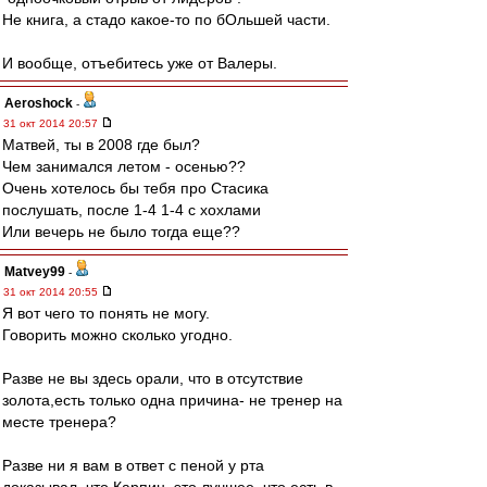
Не книга, а стадо какое-то по бОльшей части.
И вообще, отъебитесь уже от Валеры.
Aeroshock
-
31 окт 2014 20:57
Матвей, ты в 2008 где был?
Чем занимался летом - осенью??
Очень хотелось бы тебя про Стасика
послушать, после 1-4 1-4 с хохлами
Или вечерь не было тогда еще??
Matvey99
-
31 окт 2014 20:55
Я вот чего то понять не могу.
Говорить можно сколько угодно.
Разве не вы здесь орали, что в отсутствие
золота,есть только одна причина- не тренер на
месте тренера?
Разве ни я вам в ответ с пеной у рта