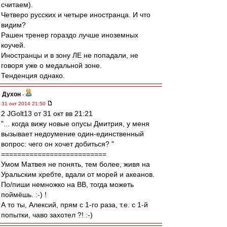
считаем).
Четверо русских и четыре иностранца. И что
видим?
Рашен тренер гораздо лучше иноземных
коучей.
Иностранцы и в зону ЛЕ не попадали, не
говоря уже о медальной зоне.
Тенденция однако.
Духон
-
31 окт 2014 21:50
2 JGolt13 от 31 окт вв 21:21
"... когда вижу новые опусы Дмитрия, у меня
вызывает недоумение один-единственный
вопрос: чего он хочет добиться? "
==========================
Умом Матвея не понять, тем более, живя на
Уральским хребте, вдали от морей и акеанов.
По/пиши немножко на ВВ, тогда можеть
поймёшь. :-) !
А то ты, Алексий, прям с 1-го раза, т.е. с 1-й
попытки, чаво захотел ?! :-)