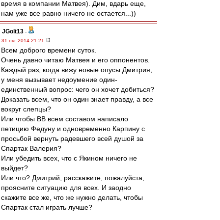
время в компании Матвея). Дим, вдарь еще,
нам уже все равно ничего не остается...))
JGolt13
-
31 окт 2014 21:21
Всем доброго времени суток.
Очень давно читаю Матвея и его оппонентов.
Каждый раз, когда вижу новые опусы Дмитрия,
у меня вызывает недоумение один-
единственный вопрос: чего он хочет добиться?
Доказать всем, что он один знает правду, а все
вокруг слепцы?
Или чтобы ВВ всем составом написало
петицию Федуну и одновременно Карпину с
просьбой вернуть радевшего всей душой за
Спартак Валерия?
Или убедить всех, что с Якином ничего не
выйдет?
Или что? Дмитрий, расскажите, пожалуйста,
проясните ситуацию для всех. И заодно
скажите все же, что же нужно делать, чтобы
Спартак стал играть лучше?