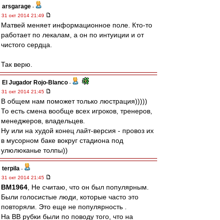
arsgarage
-
31 окт 2014 21:49
Матвей меняет информационное поле. Кто-то
работает по лекалам, а он по интуиции и от
чистого сердца.
Так верю.
El Jugador Rojo-Blanco
-
31 окт 2014 21:45
В общем нам поможет только люстрация)))))
То есть смена вообще всех игроков, тренеров,
менеджеров, владельцев.
Ну или на худой конец лайт-версия - провоз их
в мусорном баке вокруг стадиона под
улюлюканье толпы))
terpila
-
31 окт 2014 21:45
BM1964
, Не считаю, что он был популярным.
Были голосистые люди, которые часто это
повторяли. Это еще не популярность .
На ВВ рубки были по поводу того, что на