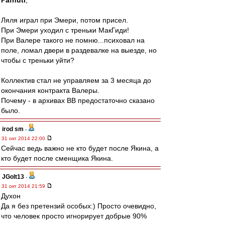
Pafnuti
,
Ляля играл при Эмери, потом присел.
При Эмери уходил с треньки МакГиди!
При Валере такого не помню...психовал на
поле, ломал двери в раздевалке на выезде, но
чтобы с треньки уйти?
Коллектив стал не управляем за 3 месяца до
окончания контракта Валеры.
Почему - в архивах ВВ предостаточно сказано
было.
irod sm
-
31 окт 2014 22:00
Сейчас ведь важно не кто будет после Якина, а
кто будет после сменщика Якина.
JGolt13
-
31 окт 2014 21:59
Духон
Да я без претензий особых:) Просто очевидно,
что человек просто игнорирует добрые 90%