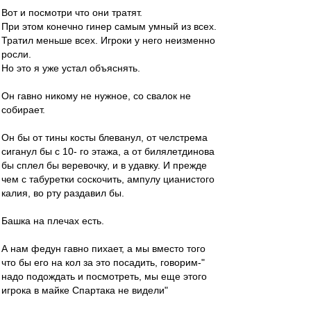
Вот и посмотри что они тратят.
При этом конечно гинер самым умный из всех.
Тратил меньше всех. Игроки у него неизменно
росли.
Но это я уже устал объяснять.
Он гавно никому не нужное, со свалок не
собирает.
Он бы от тины косты блеванул, от челстрема
сиганул бы с 10- го этажа, а от билялетдинова
бы сплел бы веревочку, и в удавку. И прежде
чем с табуретки соскочить, ампулу цианистого
калия, во рту раздавил бы.
Башка на плечах есть.
А нам федун гавно пихает, а мы вместо того
что бы его на кол за это посадить, говорим-"
надо подождать и посмотреть, мы еще этого
игрока в майке Спартака не видели"