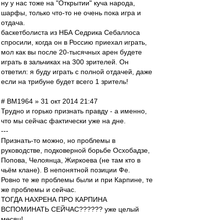
ну у нас тоже на "Открытии" куча народа,
шарфы, только что-то не очень пока игра и
отдача.
баскетболиста из НБА Седрика Себаллоса
спросили, когда он в Россию приехал играть,
мол как вы после 20-тысячных арен будете
играть в зальчиках на 300 зрителей. Он
ответил: я буду играть с полной отдачей, даже
если на трибуне будет всего 1 зритель!
# BM1964 » 31 окт 2014 21:47
Трудно и горько признать правду - а именно,
что мы сейчас фактически уже на дне.
---
Признать-то можно, но проблемы в
руководстве, подковерной борьбе Осхобадзе,
Попова, Челоянца, Жиркоева (не там кто в
чьём клане). В непонятной позиции Фе.
Ровно те же проблемы были и при Карпине, те
же проблемы и сейчас.
ТОГДА НАХРЕНА ПРО КАРПИНА
ВСПОМИНАТЬ СЕЙЧАС?????? уже целый
месяц!..