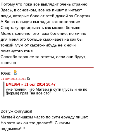
Потому что пока все выглядит очень странно.
Здесь, в основном, все же пишут и читают
люди, которые болеют всей душой за Спартак.
А Ваша позиция выглядит как пожелание
Спартаку проигрывать как можно больше.
Может, конечно, это тоже боление, но лично
для меня это больше смахивает на как бы
тонкий глум от какого-нибудь не к ночи
помянутого коня.
Спасибо заранее за ответы, если они будут,
конечно.
Юрис
-
31 окт 2014 21:11
BM1964 » 31 окт 2014 20:47
уже поняли, что Матвей в сути (пусть и не по
форме) прав "на все сто"
Вот уж фигушки!
Матвей слишком часто по сути ерунду пишет.
Но зато как он это делает!!! С каким
надрывом!!!!