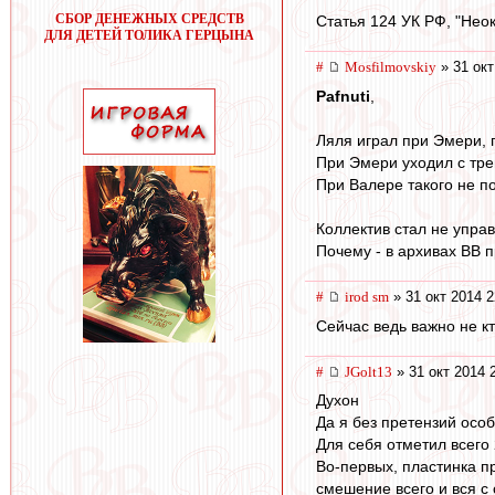
СБОР ДЕНЕЖНЫХ СРЕДСТВ
Статья 124 УК РФ, "Неок
ДЛЯ ДЕТЕЙ ТОЛИКА ГЕРЦЫНА
#
Mosfilmovskiy
» 31 окт
Pafnuti
,
Ляля играл при Эмери, 
При Эмери уходил с тре
При Валере такого не по
Коллектив стал не упра
Почему - в архивах ВВ 
#
irod sm
» 31 окт 2014 2
Сейчас ведь важно не кт
#
JGolt13
» 31 окт 2014 
Духон
Да я без претензий осо
Для себя отметил всего
Во-первых, пластинка п
смешение всего и вся с