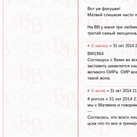
Вот уж фигушки!
Матвей слишком часто по
На ВВ у меня три любим
третий самый эмоциона
#
naivniy
» 31 окт 2014 
BM1964
Соглашусь с Вами во вс
заставить шевелится наш
великого ОИРа. ОИР всем
такой жопе.
#
recchi
» 31 окт 2014 21
# porcus » 31 окт 2014 2
мы с Матвеем и говорим 
---
Согласись, это всего ли
цска что-то мог в трене