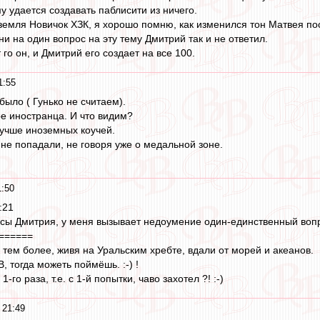
му удается создавать паблисити из ничего.
 земля Новичок ХЗК, я хорошо помню, как изменился тон Матвея пос
и на один вопрос на эту тему Дмитрий так и не ответил.
 го он, и Дмитрий его создает на все 100.
1:55
ыло ( Гунько не считаем).
ре иностранца. И что видим?
учше иноземных коучей.
 не попадали, не говоря уже о медальной зоне.
1:50
:21
пусы Дмитрия, у меня вызывает недоумение один-единственный вопро
======
 тем более, живя на Уральским хребте, вдали от морей и акеанов.
 тогда можеть поймёшь. :-) !
1-го раза, т.е. с 1-й попытки, чаво захотел ?! :-)
 21:49