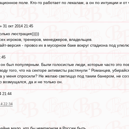
ионное поле. Кто-то работает по лекалам, а он по интуиции и от 
» 31 окт 2014 21:45
лько люстрация)))))
сех игроков, тренеров, менеджеров, владельцев.
айт-версия - провоз их в мусорном баке вокруг стадиона под улюл
1:45
о он был популярным. Были голосистые люди, которые часто это по
оду того, что на секторе активисты растянули " Романцев, убирайся
, а у меня спросили? Не желаю светиццо под таким банером, не сог
о возмущался, да и не только он.
4 21:44
14 22:34
райне мало, что бы чемпионом в России быть.