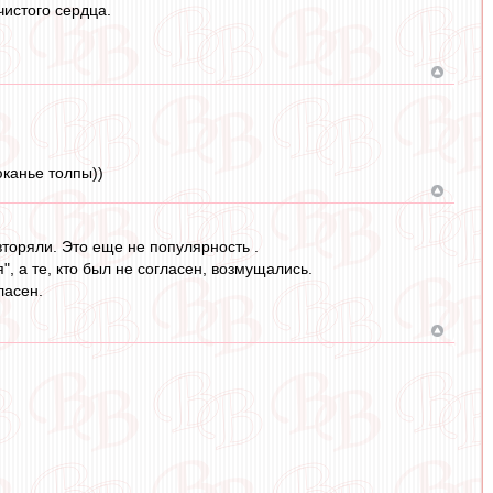
чистого сердца.
юканье толпы))
вторяли. Это еще не популярность .
", а те, кто был не согласен, возмущались.
ласен.