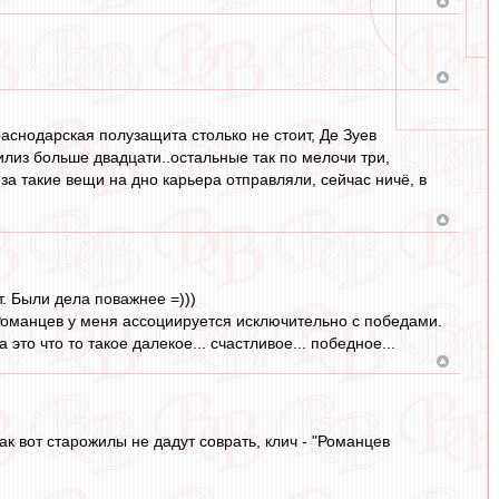
раснодарская полузащита столько не стоит, Де Зуев
збилиз больше двадцати..остальные так по мелочи три,
 за такие вещи на дно карьера отправляли, сейчас ничё, в
т. Были дела поважнее =)))
Романцев у меня ассоциируется исключительно с победами.
о что то такое далекое... счастливое... победное...
Так вот старожилы не дадут соврать, клич - "Романцев