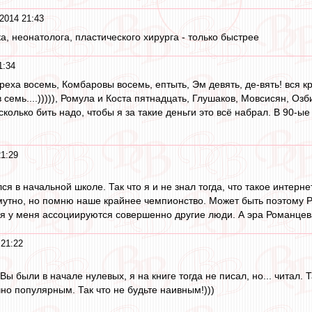
2014 21:43
а, неонатолога, пластического хирурга - только быстрее
1:34
еха восемь, Комбаровы восемь, ептыть, Эм девять, де-вять! вся к
в семь....))))), Ромула и Коста пятнадцать, Глушаков, Мовсисян, О
сколько бить надо, чтобы я за такие деньги это всё набрал. В 90-ые
21:29
ся в начальной школе. Так что я и не знал тогда, что такое интерне
смутно, но помню наше крайнее чемпионство. Может быть поэтому 
 у меня ассоциируются совершенно другие люди. А эра Романцева эт
 21:22
 Вы были в начале нулевых, я на книге тогда не писал, но... читал. 
но популярным. Так что не будьте наивным!)))