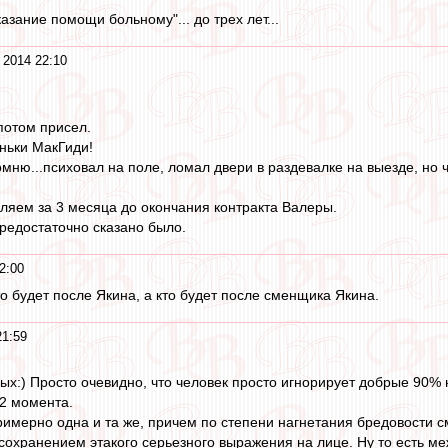
азание помощи больному"... до трех лет...
 2014 22:10
потом присел.
ньки МакГиди!
мню...психовал на поле, ломал двери в раздевалке на выезде, но ч
вляем за 3 месяца до окончания контракта Валеры.
предостаточно сказано было.
2:00
о будет после Якина, а кто будет после сменщика Якина.
21:59
бых:) Просто очевидно, что человек просто игнорирует добрые 90
 2 момента.
римерно одна и та же, причем по степени нагнетания бредовости с
 сохранением этакого серьезного выражения на лице. Ну то есть ме