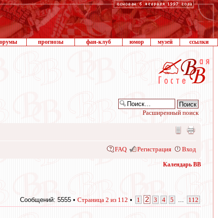
орумы
прогнозы
фан-клуб
юмор
музей
ссылки
Расширенный поиск
FAQ
Регистрация
Вход
Календарь ВВ
2
Сообщений: 5555 •
Страница
2
из
112
•
1
3
4
5
...
112