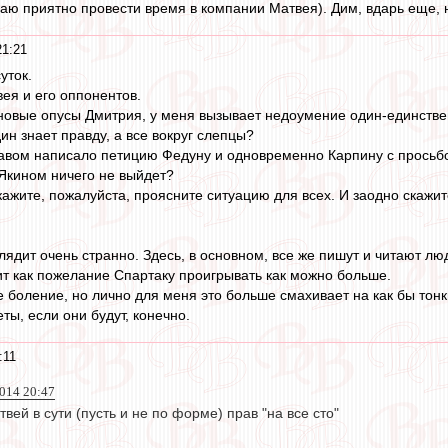
аю приятно провести время в компании Матвея). Дим, вдарь еще, на
21:21
уток.
ея и его оппонентов.
 новые опусы Дмитрия, у меня вызывает недоумение один-единствен
дин знает правду, а все вокруг слепцы?
авом написало петицию Федуну и одновременно Карпину с просьбо
 Якином ничего не выйдет?
ажите, пожалуйста, проясните ситуацию для всех. И заодно скажите
лядит очень странно. Здесь, в основном, все же пишут и читают лю
т как пожелание Спартаку проигрывать как можно больше.
е боление, но лично для меня это больше смахивает на как бы тонки
ты, если они будут, конечно.
:11
014 20:47
вей в сути (пусть и не по форме) прав "на все сто"