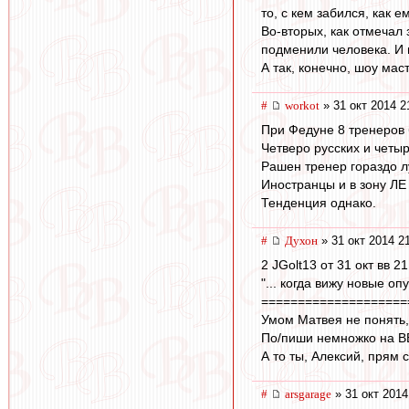
то, с кем забился, как е
Во-вторых, как отмечал
подменили человека. И н
А так, конечно, шоу маст
#
workоt
» 31 окт 2014 2
При Федуне 8 тренеров б
Четверо русских и четы
Рашен тренер гораздо л
Иностранцы и в зону ЛЕ
Тенденция однако.
#
Духон
» 31 окт 2014 2
2 JGolt13 от 31 окт вв 21
"... когда вижу новые о
====================
Умом Матвея не понять,
По/пиши немножко на ВВ,
А то ты, Алексий, прям с 
#
arsgarage
» 31 окт 2014