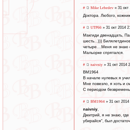
#
Mike Lebedev
» 31 окт 
Доктора. Любого, кожник
#
UTP66
» 31 окт 2014 2
Макгиди двенадцать, Пар
шесть...))) Билялетдино
четыре....Меня не знаю 
Мальорке спрятался.
#
naivniy
» 31 окт 2014 
BM1964
В начале нулевых я учил
Мне повезло, я хоть и 
С периодом безвременья
#
BM1964
» 31 окт 2014
naivniy
,
Дмитрий, я не знаю, где
убирайся", был достаточ