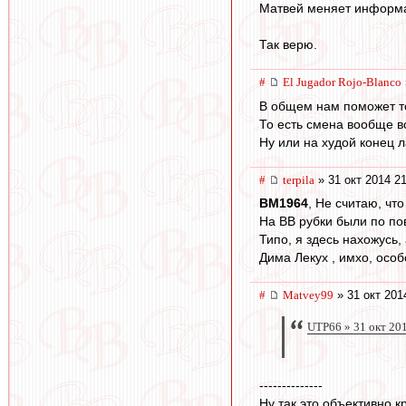
Матвей меняет информац
Так верю.
#
El Jugador Rojo-Blanco
В общем нам поможет то
То есть смена вообще в
Ну или на худой конец л
#
terpila
» 31 окт 2014 2
BM1964
, Не считаю, чт
На ВВ рубки были по пов
Типо, я здесь нахожусь
Дима Лекух , имхо, особ
#
Matvey99
» 31 окт 201
UTP66 » 31 окт 20
--------------
Ну так это объективно к