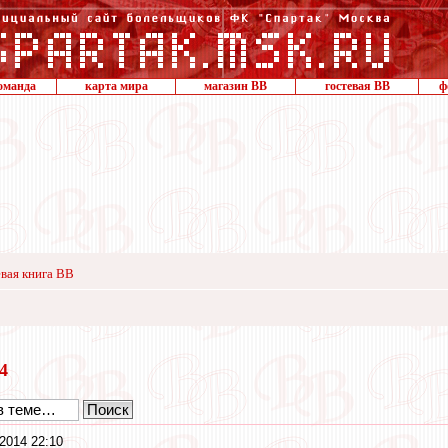
оманда
карта мира
магазин ВВ
гостевая ВВ
ф
вая книга ВВ
14
2014 22:10