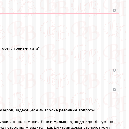
тобы с треньки уйти?
% юзеров, задающих ему вполне резонные вопросы.
махивает на комедии Лесли Нильсена, когда идет безумное
жду строк прям видится, как Дмитрий демонстрирует кому-