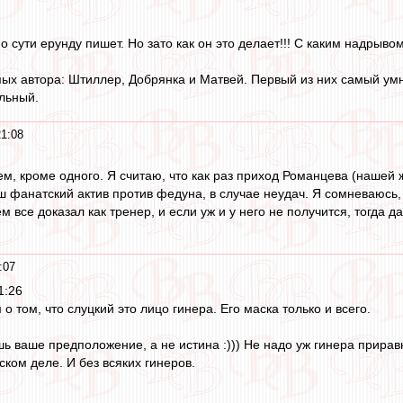
 сути ерунду пишет. Но зато как он это делает!!! С каким надрывом!
ых автора: Штиллер, Добрянка и Матвей. Первый из них самый умны
льный.
21:08
ем, кроме одного. Я считаю, что как раз приход Романцева (нашей
 фанатский актив против федуна, в случае неудач. Я сомневаюсь, ч
 все доказал как тренер, и если уж и у него не получится, тогда 
:07
1:26
о том, что слуцкий это лицо гинера. Его маска только и всего.
шь ваше предположение, а не истина :))) Не надо уж гинера прирав
рском деле. И без всяких гинеров.