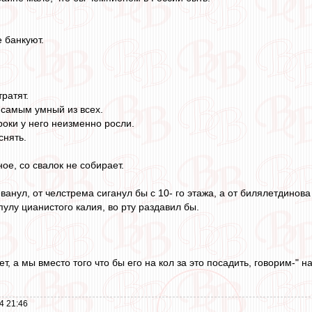
 банкуют.
тратят.
 самым умный из всех.
роки у него неизменно росли.
снять.
ое, со свалок не собирает.
ванул, от челстрема сиганул бы с 10- го этажа, а от билялетдинова
пулу цианистого калия, во рту раздавил бы.
т, а мы вместо того что бы его на кол за это посадить, говорим-" 
4 21:46