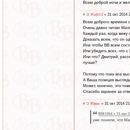
Всем доброй ночи и жел
#
JGolt13
» 31 окт 2014 
Всем доброго времени с
Очень давно читаю Матв
Каждый раз, когда вижу
Доказать всем, что он о
Или чтобы ВВ всем сост
Или убедить всех, что с
Или что? Дмитрий, расск
лучше?
Потому что пока все выг
А Ваша позиция выгляди
Может, конечно, это тож
Спасибо заранее за отве
#
Юрис
» 31 окт 2014 21
BM1964 » 31 окт 2
уже поняли, что Мат