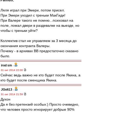
Pafnuti
,
Ляля играл при Эмери, потом присел.
При Эмери уходил с треньки МакГиди!
При Валере такого не помню...психовал на
поле, ломал двери в раздевалке на выезде, но
чтобы с треньки уйти?
Коллектив стал не управляем за 3 месяца до
окончания контракта Валеры.
Почему - в архивах ВВ предостаточно сказано
было.
irod sm
-
31 окт 2014 22:00
Сейчас ведь важно не кто будет после Якина, а
кто будет после сменщика Якина.
JGolt13
-
31 окт 2014 21:59
Духон
Да я без претензий особых:) Просто очевидно,
что человек просто игнорирует добрые 90%