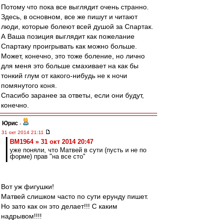
Потому что пока все выглядит очень странно.
Здесь, в основном, все же пишут и читают
люди, которые болеют всей душой за Спартак.
А Ваша позиция выглядит как пожелание
Спартаку проигрывать как можно больше.
Может, конечно, это тоже боление, но лично
для меня это больше смахивает на как бы
тонкий глум от какого-нибудь не к ночи
помянутого коня.
Спасибо заранее за ответы, если они будут,
конечно.
Юрис
-
31 окт 2014 21:11
BM1964 » 31 окт 2014 20:47
уже поняли, что Матвей в сути (пусть и не по
форме) прав "на все сто"
Вот уж фигушки!
Матвей слишком часто по сути ерунду пишет.
Но зато как он это делает!!! С каким
надрывом!!!!