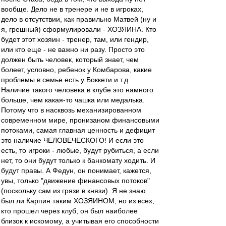
вообще. Дело не в тренере и не в игроках,
дело в отсутствии, как правильно Матвей (ну и
я, грешный) сформулировали - ХОЗЯИНА. Кто
будет этот хозяин - тренер, там, или гендир,
или кто еще - не важно ни разу. Просто это
должен быть человек, который знает, чем
болеет, условно, ребенок у Комбарова, какие
проблемы в семье есть у Боккети и т.д.
Наличие такого человека в клубе это намного
больше, чем какая-то чашка или медалька.
Потому что в насквозь механизированном
современном мире, пронизаном финансовыми
потоками, самая главная ценность и дефицит
это наличие ЧЕЛОВЕЧЕСКОГО! И если это
есть, то игроки - любые, будут рубиться, а если
нет, то они будут только к банкомату ходить. И
будут правы. А Федун, он понимает, кажется,
увы, только "движение финансовых потоков"
(поскольку сам из грязи в князи). Я не знаю
был ли Карпин таким ХОЗЯИНОМ, но из всех,
кто прошел через клуб, он был наиболее
близок к искомому, а учитывая его способности