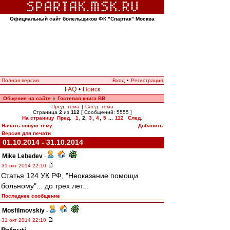
Официальный сайт болельщиков ФК "Спартак" Москва
Полная версия
Вход
•
Регистрация
FAQ
•
Поиск
Общение на сайте
Гостевая книга ВВ
»
Пред. тема
|
След. тема
Страница
2
из
112
[ Сообщений: 5555 ]
На страницу
Пред.
1
,
2
,
3
,
4
,
5
...
112
След.
Начать новую тему
Добавить
Версия для печати
01.10.2014 - 31.10.2014
Mike Lebedev
-
31 окт 2014 22:10
Статья 124 УК РФ, "Неоказание помощи
больному"... до трех лет...
Последнее сообщение
Mosfilmovskiy
-
31 окт 2014 22:10