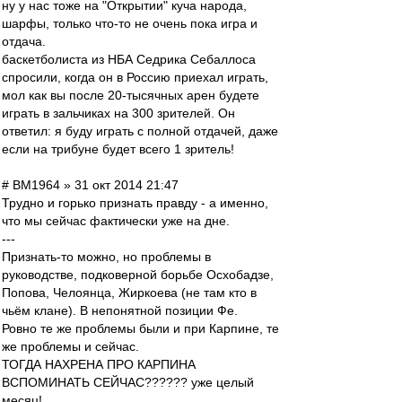
ну у нас тоже на "Открытии" куча народа,
шарфы, только что-то не очень пока игра и
отдача.
баскетболиста из НБА Седрика Себаллоса
спросили, когда он в Россию приехал играть,
мол как вы после 20-тысячных арен будете
играть в зальчиках на 300 зрителей. Он
ответил: я буду играть с полной отдачей, даже
если на трибуне будет всего 1 зритель!
# BM1964 » 31 окт 2014 21:47
Трудно и горько признать правду - а именно,
что мы сейчас фактически уже на дне.
---
Признать-то можно, но проблемы в
руководстве, подковерной борьбе Осхобадзе,
Попова, Челоянца, Жиркоева (не там кто в
чьём клане). В непонятной позиции Фе.
Ровно те же проблемы были и при Карпине, те
же проблемы и сейчас.
ТОГДА НАХРЕНА ПРО КАРПИНА
ВСПОМИНАТЬ СЕЙЧАС?????? уже целый
месяц!..