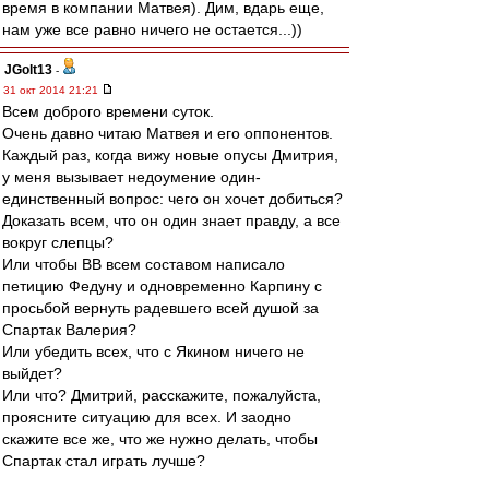
время в компании Матвея). Дим, вдарь еще,
нам уже все равно ничего не остается...))
JGolt13
-
31 окт 2014 21:21
Всем доброго времени суток.
Очень давно читаю Матвея и его оппонентов.
Каждый раз, когда вижу новые опусы Дмитрия,
у меня вызывает недоумение один-
единственный вопрос: чего он хочет добиться?
Доказать всем, что он один знает правду, а все
вокруг слепцы?
Или чтобы ВВ всем составом написало
петицию Федуну и одновременно Карпину с
просьбой вернуть радевшего всей душой за
Спартак Валерия?
Или убедить всех, что с Якином ничего не
выйдет?
Или что? Дмитрий, расскажите, пожалуйста,
проясните ситуацию для всех. И заодно
скажите все же, что же нужно делать, чтобы
Спартак стал играть лучше?