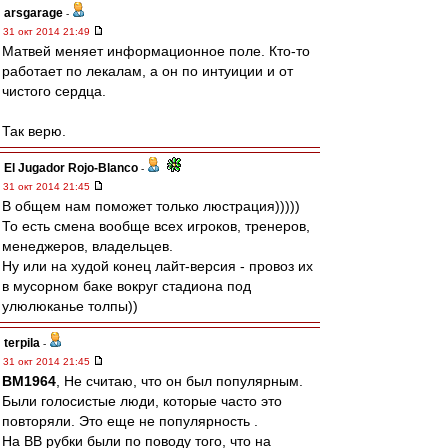
arsgarage
-
31 окт 2014 21:49
Матвей меняет информационное поле. Кто-то
работает по лекалам, а он по интуиции и от
чистого сердца.
Так верю.
El Jugador Rojo-Blanco
-
31 окт 2014 21:45
В общем нам поможет только люстрация)))))
То есть смена вообще всех игроков, тренеров,
менеджеров, владельцев.
Ну или на худой конец лайт-версия - провоз их
в мусорном баке вокруг стадиона под
улюлюканье толпы))
terpila
-
31 окт 2014 21:45
BM1964
, Не считаю, что он был популярным.
Были голосистые люди, которые часто это
повторяли. Это еще не популярность .
На ВВ рубки были по поводу того, что на