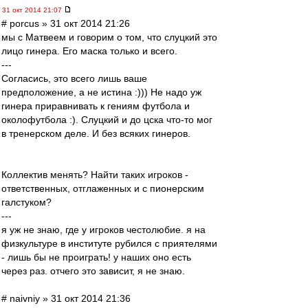
31 окт 2014 21:07
# porcus » 31 окт 2014 21:26
мы с Матвеем и говорим о том, что слуцкий это
лицо гинера. Его маска только и всего.
---
Согласись, это всего лишь ваше
предположение, а не истина :))) Не надо уж
гинера приравнивать к гениям футбола и
околофутбола :). Слуцкий и до цска что-то мог
в тренерском деле. И без всяких гинеров.
Коллектив менять? Найти таких игроков -
ответственных, отглаженных и с пионерским
галстуком?
---
я уж не знаю, где у игроков честолюбие. я на
физкультуре в институте рубился с приятелями
- лишь бы не проиграть! у наших оно есть
через раз. отчего это зависит, я не знаю.
# naivniy » 31 окт 2014 21:36