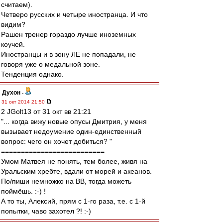
считаем).
Четверо русских и четыре иностранца. И что
видим?
Рашен тренер гораздо лучше иноземных
коучей.
Иностранцы и в зону ЛЕ не попадали, не
говоря уже о медальной зоне.
Тенденция однако.
Духон
-
31 окт 2014 21:50
2 JGolt13 от 31 окт вв 21:21
"... когда вижу новые опусы Дмитрия, у меня
вызывает недоумение один-единственный
вопрос: чего он хочет добиться? "
==========================
Умом Матвея не понять, тем более, живя на
Уральским хребте, вдали от морей и акеанов.
По/пиши немножко на ВВ, тогда можеть
поймёшь. :-) !
А то ты, Алексий, прям с 1-го раза, т.е. с 1-й
попытки, чаво захотел ?! :-)