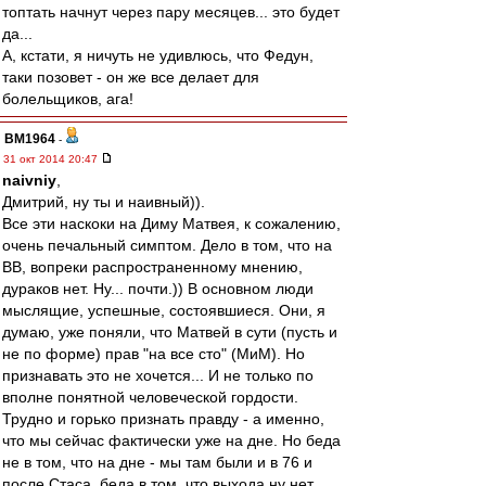
топтать начнут через пару месяцев... это будет
да...
А, кстати, я ничуть не удивлюсь, что Федун,
таки позовет - он же все делает для
болельщиков, ага!
BM1964
-
31 окт 2014 20:47
naivniy
,
Дмитрий, ну ты и наивный)).
Все эти наскоки на Диму Матвея, к сожалению,
очень печальный симптом. Дело в том, что на
ВВ, вопреки распространенному мнению,
дураков нет. Ну... почти.)) В основном люди
мыслящие, успешные, состоявшиеся. Они, я
думаю, уже поняли, что Матвей в сути (пусть и
не по форме) прав "на все сто" (МиМ). Но
признавать это не хочется... И не только по
вполне понятной человеческой гордости.
Трудно и горько признать правду - а именно,
что мы сейчас фактически уже на дне. Но беда
не в том, что на дне - мы там были и в 76 и
после Стаса, беда в том, что выхода ну нет