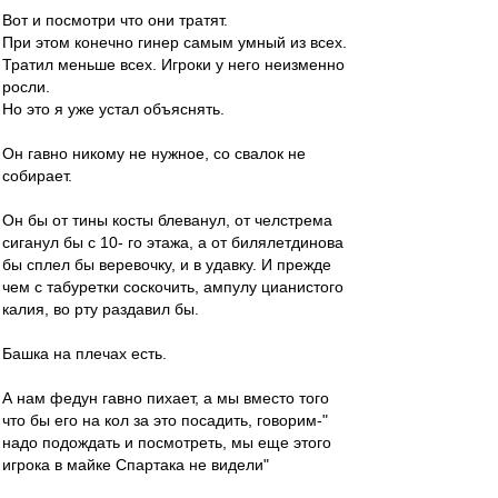
Вот и посмотри что они тратят.
При этом конечно гинер самым умный из всех.
Тратил меньше всех. Игроки у него неизменно
росли.
Но это я уже устал объяснять.
Он гавно никому не нужное, со свалок не
собирает.
Он бы от тины косты блеванул, от челстрема
сиганул бы с 10- го этажа, а от билялетдинова
бы сплел бы веревочку, и в удавку. И прежде
чем с табуретки соскочить, ампулу цианистого
калия, во рту раздавил бы.
Башка на плечах есть.
А нам федун гавно пихает, а мы вместо того
что бы его на кол за это посадить, говорим-"
надо подождать и посмотреть, мы еще этого
игрока в майке Спартака не видели"