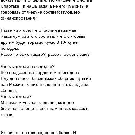
доказывал, что Карпин, это лучшее, что есть в
Спартаке , и наша задача не его чмырить, а
требовать от Федуна соответствующего
финансирования?
Разве ни я орал, что Карпин выжимает
максимум из этого состава, и что с любым
другим будет гораздо хуже. В 10- ку не
попадем.
Разве не было такого?, разве я обманываю?
Что мы имеем на сегодня?
Все предсезонка нардистом проведена.
Ему добавился бразильский сборник, лучший
нап России , капитан сборной, и галандский
сборник.
Что мы имеем?
Мы имеем унылое гавнище, которое
безусловно, еще внесет нам новых красок в
жизни.
Яж ничего не говорю, он ошибался. И