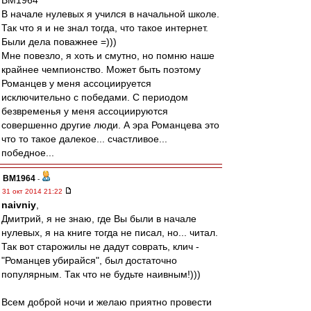
BM1964
В начале нулевых я учился в начальной школе.
Так что я и не знал тогда, что такое интернет.
Были дела поважнее =)))
Мне повезло, я хоть и смутно, но помню наше
крайнее чемпионство. Может быть поэтому
Романцев у меня ассоциируется
исключительно с победами. С периодом
безвременья у меня ассоциируются
совершенно другие люди. А эра Романцева это
что то такое далекое... счастливое...
победное...
BM1964
-
31 окт 2014 21:22
naivniy
,
Дмитрий, я не знаю, где Вы были в начале
нулевых, я на книге тогда не писал, но... читал.
Так вот старожилы не дадут соврать, клич -
"Романцев убирайся", был достаточно
популярным. Так что не будьте наивным!)))
Всем доброй ночи и желаю приятно провести