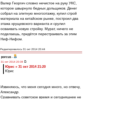
Валер Георгич словно нечистое на руку УКС,
которое швырнуло бедных дольщиков. Денег
собрал на элитную многоэтажку, купил строй
материала на китайском рынке, построил два
этажа хрущевского варианта и срулил
осваивать новую стройку. Мурат, ничего не
поделаешь, придётся перестраивать за этим
Ниф-Нифом.
Редактировалось 31 окт 2014 20:44
porcus
-
31 окт 2014 20:38
Юрис » 31 окт 2014 21:20
Юрис
Извиняюсь, что меня сегодня много, но отвечу,
Александр.
Сравнивать советское время и сегодняшнее не
совсем верно. Даже время Олега Ивановича
было советское по своей сути.
Чтобы понять разницу, предлагаю посетить