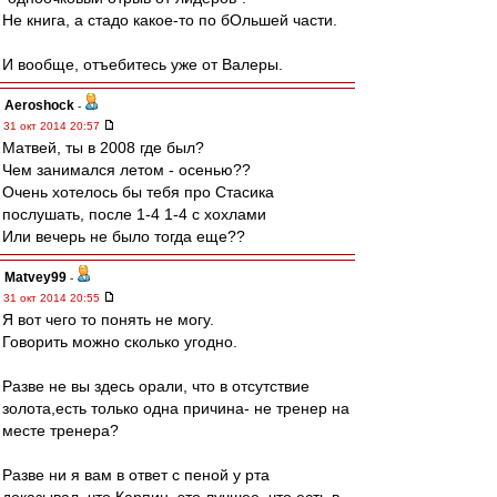
Не книга, а стадо какое-то по бОльшей части.
И вообще, отъебитесь уже от Валеры.
Aeroshock
-
31 окт 2014 20:57
Матвей, ты в 2008 где был?
Чем занимался летом - осенью??
Очень хотелось бы тебя про Стасика
послушать, после 1-4 1-4 с хохлами
Или вечерь не было тогда еще??
Matvey99
-
31 окт 2014 20:55
Я вот чего то понять не могу.
Говорить можно сколько угодно.
Разве не вы здесь орали, что в отсутствие
золота,есть только одна причина- не тренер на
месте тренера?
Разве ни я вам в ответ с пеной у рта