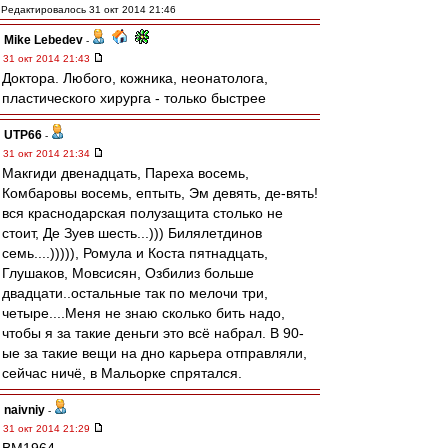
Редактировалось 31 окт 2014 21:46
Mike Lebedev
-
31 окт 2014 21:43
Доктора. Любого, кожника, неонатолога,
пластического хирурга - только быстрее
UTP66
-
31 окт 2014 21:34
Макгиди двенадцать, Пареха восемь,
Комбаровы восемь, ептыть, Эм девять, де-вять!
вся краснодарская полузащита столько не
стоит, Де Зуев шесть...))) Билялетдинов
семь....))))), Ромула и Коста пятнадцать,
Глушаков, Мовсисян, Озбилиз больше
двадцати..остальные так по мелочи три,
четыре....Меня не знаю сколько бить надо,
чтобы я за такие деньги это всё набрал. В 90-
ые за такие вещи на дно карьера отправляли,
сейчас ничё, в Мальорке спрятался.
naivniy
-
31 окт 2014 21:29