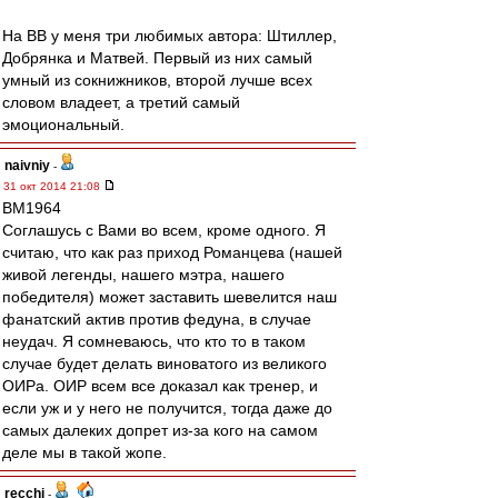
На ВВ у меня три любимых автора: Штиллер,
Добрянка и Матвей. Первый из них самый
умный из сокнижников, второй лучше всех
словом владеет, а третий самый
эмоциональный.
naivniy
-
31 окт 2014 21:08
BM1964
Соглашусь с Вами во всем, кроме одного. Я
считаю, что как раз приход Романцева (нашей
живой легенды, нашего мэтра, нашего
победителя) может заставить шевелится наш
фанатский актив против федуна, в случае
неудач. Я сомневаюсь, что кто то в таком
случае будет делать виноватого из великого
ОИРа. ОИР всем все доказал как тренер, и
если уж и у него не получится, тогда даже до
самых далеких допрет из-за кого на самом
деле мы в такой жопе.
recchi
-