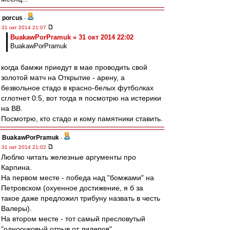
porcus
-
31 окт 2014 21:07
BuakawPorPramuk » 31 окт 2014 22:02
BuakawPorPramuk
когда бамжи приедут в мае проводить свой
золотой матч на Открытие - арену, а
безвольное стадо в красно-белых футболках
сглотнет 0:5, вот тогда я посмотрю на истерики
на ВВ.
Посмотрю, кто стадо и кому памятники ставить.
BuakawPorPramuk
-
31 окт 2014 21:02
Люблю читать железные аргументы про
Карпина.
На первом месте - победа над "бомжами" на
Петровском (охуенное достижение, я б за
такое даже предложил трибуну назвать в честь
Валеры).
На втором месте - тот самый пресловутый
"одноочковый отрыв от лидеров".