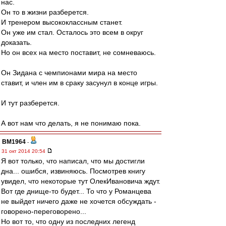
нас.
Он то в жизни разберется.
И тренером высококлассным станет.
Он уже им стал. Осталось это всем в округ
доказать.
Но он всех на место поставит, не сомневаюсь.
Он Зидана с чемпионами мира на место
ставит, и член им в сраку засунул в конце игры.
И тут разберется.
А вот нам что делать, я не понимаю пока.
BM1964
-
31 окт 2014 20:54
Я вот только, что написал, что мы достигли
дна... ошибся, извиняюсь. Посмотрев книгу
увидел, что некоторые тут ОлекИвановича ждут.
Вот где днище-то будет... То что у Романцева
не выйдет ничего даже не хочется обсуждать -
говорено-переговорено...
Но вот то, что одну из последних легенд