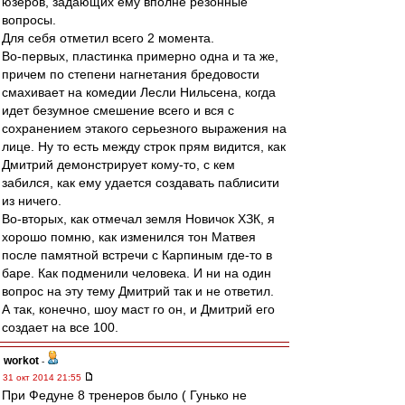
юзеров, задающих ему вполне резонные
вопросы.
Для себя отметил всего 2 момента.
Во-первых, пластинка примерно одна и та же,
причем по степени нагнетания бредовости
смахивает на комедии Лесли Нильсена, когда
идет безумное смешение всего и вся с
сохранением этакого серьезного выражения на
лице. Ну то есть между строк прям видится, как
Дмитрий демонстрирует кому-то, с кем
забился, как ему удается создавать паблисити
из ничего.
Во-вторых, как отмечал земля Новичок ХЗК, я
хорошо помню, как изменился тон Матвея
после памятной встречи с Карпиным где-то в
баре. Как подменили человека. И ни на один
вопрос на эту тему Дмитрий так и не ответил.
А так, конечно, шоу маст го он, и Дмитрий его
создает на все 100.
workоt
-
31 окт 2014 21:55
При Федуне 8 тренеров было ( Гунько не