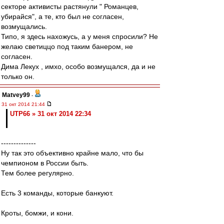
секторе активисты растянули " Романцев,
убирайся", а те, кто был не согласен,
возмущались.
Типо, я здесь нахожусь, а у меня спросили? Не
желаю светиццо под таким банером, не
согласен.
Дима Лекух , имхо, особо возмущался, да и не
только он.
Matvey99
-
31 окт 2014 21:44
UTP66 » 31 окт 2014 22:34
--------------
Ну так это объективно крайне мало, что бы
чемпионом в России быть.
Тем более регулярно.
Есть 3 команды, которые банкуют.
Кроты, бомжи, и кони.