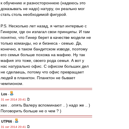
к обучению и разностороннюю (надеюсь это
доказывать не надо) натуру, он реально мог
стать столь необходимой фигурой.
P.S. Несколько лет назад, я читал интервью с
Гинером, где он излагал свои принципы. И там
понятно, что Гинер берет в качестве модели не
только команды, но и бизнеса - семью. Да,
конечно, в таком бандитском изводе, поэтому
его семья больше похожа на мафию. Ну так
мафия это тоже, своего рода семья. А вот у
нас натурально офис. С офисом больших дел
не сделаешь, потому что офис превращает
людей в планктон. Планктон не бывает
чемпионом.
Los
-
31 окт 2014 20:41
хех . .опять Валеру вспоминают .. ) надо же .. )
Поговорить больше не о чем ? )
UTP66
-
31 окт 2014 20:41