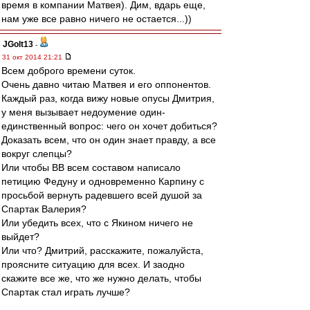
время в компании Матвея). Дим, вдарь еще,
нам уже все равно ничего не остается...))
JGolt13
-
31 окт 2014 21:21
Всем доброго времени суток.
Очень давно читаю Матвея и его оппонентов.
Каждый раз, когда вижу новые опусы Дмитрия,
у меня вызывает недоумение один-
единственный вопрос: чего он хочет добиться?
Доказать всем, что он один знает правду, а все
вокруг слепцы?
Или чтобы ВВ всем составом написало
петицию Федуну и одновременно Карпину с
просьбой вернуть радевшего всей душой за
Спартак Валерия?
Или убедить всех, что с Якином ничего не
выйдет?
Или что? Дмитрий, расскажите, пожалуйста,
проясните ситуацию для всех. И заодно
скажите все же, что же нужно делать, чтобы
Спартак стал играть лучше?