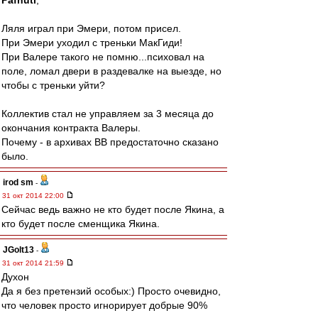
Pafnuti
,
Ляля играл при Эмери, потом присел.
При Эмери уходил с треньки МакГиди!
При Валере такого не помню...психовал на
поле, ломал двери в раздевалке на выезде, но
чтобы с треньки уйти?
Коллектив стал не управляем за 3 месяца до
окончания контракта Валеры.
Почему - в архивах ВВ предостаточно сказано
было.
irod sm
-
31 окт 2014 22:00
Сейчас ведь важно не кто будет после Якина, а
кто будет после сменщика Якина.
JGolt13
-
31 окт 2014 21:59
Духон
Да я без претензий особых:) Просто очевидно,
что человек просто игнорирует добрые 90%