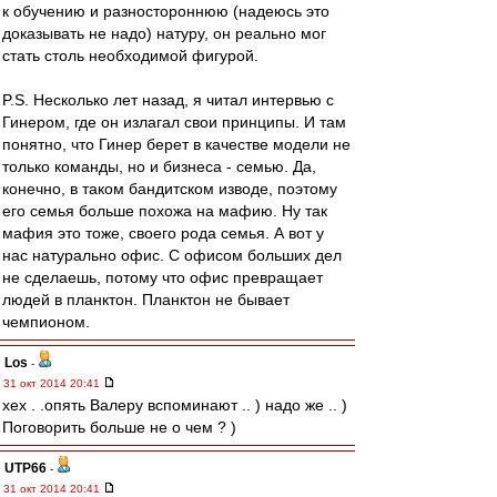
к обучению и разностороннюю (надеюсь это
доказывать не надо) натуру, он реально мог
стать столь необходимой фигурой.
P.S. Несколько лет назад, я читал интервью с
Гинером, где он излагал свои принципы. И там
понятно, что Гинер берет в качестве модели не
только команды, но и бизнеса - семью. Да,
конечно, в таком бандитском изводе, поэтому
его семья больше похожа на мафию. Ну так
мафия это тоже, своего рода семья. А вот у
нас натурально офис. С офисом больших дел
не сделаешь, потому что офис превращает
людей в планктон. Планктон не бывает
чемпионом.
Los
-
31 окт 2014 20:41
хех . .опять Валеру вспоминают .. ) надо же .. )
Поговорить больше не о чем ? )
UTP66
-
31 окт 2014 20:41