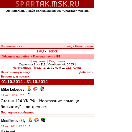
Официальный сайт болельщиков ФК "Спартак" Москва
Полная версия
Вход
•
Регистрация
FAQ
•
Поиск
Общение на сайте
Гостевая книга ВВ
»
Пред. тема
|
След. тема
Страница
2
из
112
[ Сообщений: 5555 ]
На страницу
Пред.
1
,
2
,
3
,
4
,
5
...
112
След.
Начать новую тему
Добавить
Версия для печати
01.10.2014 - 31.10.2014
Mike Lebedev
-
31 окт 2014 22:10
Статья 124 УК РФ, "Неоказание помощи
больному"... до трех лет...
Последнее сообщение
Mosfilmovskiy
-
31 окт 2014 22:10