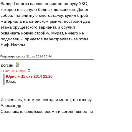
Валер Георгич словно нечистое на руку УКС,
которое швырнуло бедных дольщиков. Денег
собрал на элитную многоэтажку, купил строй
материала на китайском рынке, построил два
этажа хрущевского варианта и срулил
осваивать новую стройку. Мурат, ничего не
поделаешь, придётся перестраивать за этим
Ниф-Нифом.
Редактировалось 31 окт 2014 20:44
porcus
-
31 окт 2014 20:38
Юрис » 31 окт 2014 21:20
Юрис
Извиняюсь, что меня сегодня много, но отвечу,
Александр.
Сравнивать советское время и сегодняшнее не
совсем верно. Даже время Олега Ивановича
было советское по своей сути.
Чтобы понять разницу, предлагаю посетить