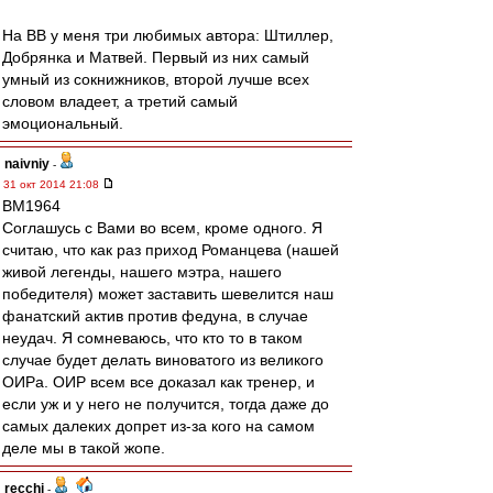
На ВВ у меня три любимых автора: Штиллер,
Добрянка и Матвей. Первый из них самый
умный из сокнижников, второй лучше всех
словом владеет, а третий самый
эмоциональный.
naivniy
-
31 окт 2014 21:08
BM1964
Соглашусь с Вами во всем, кроме одного. Я
считаю, что как раз приход Романцева (нашей
живой легенды, нашего мэтра, нашего
победителя) может заставить шевелится наш
фанатский актив против федуна, в случае
неудач. Я сомневаюсь, что кто то в таком
случае будет делать виноватого из великого
ОИРа. ОИР всем все доказал как тренер, и
если уж и у него не получится, тогда даже до
самых далеких допрет из-за кого на самом
деле мы в такой жопе.
recchi
-