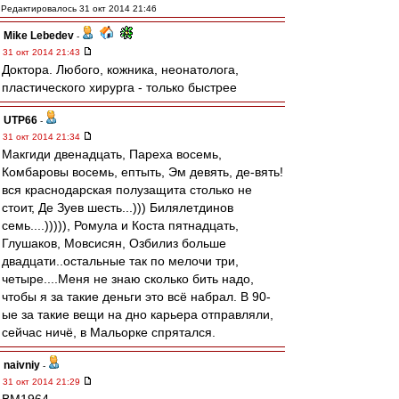
Редактировалось 31 окт 2014 21:46
Mike Lebedev
-
31 окт 2014 21:43
Доктора. Любого, кожника, неонатолога,
пластического хирурга - только быстрее
UTP66
-
31 окт 2014 21:34
Макгиди двенадцать, Пареха восемь,
Комбаровы восемь, ептыть, Эм девять, де-вять!
вся краснодарская полузащита столько не
стоит, Де Зуев шесть...))) Билялетдинов
семь....))))), Ромула и Коста пятнадцать,
Глушаков, Мовсисян, Озбилиз больше
двадцати..остальные так по мелочи три,
четыре....Меня не знаю сколько бить надо,
чтобы я за такие деньги это всё набрал. В 90-
ые за такие вещи на дно карьера отправляли,
сейчас ничё, в Мальорке спрятался.
naivniy
-
31 окт 2014 21:29