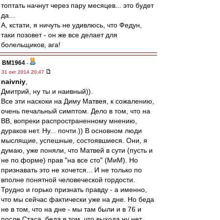
топтать начнут через пару месяцев... это будет
да...
А, кстати, я ничуть не удивлюсь, что Федун,
таки позовет - он же все делает для
болельщиков, ага!
BM1964
-
31 окт 2014 20:47
naivniy
,
Дмитрий, ну ты и наивный)).
Все эти наскоки на Диму Матвея, к сожалению,
очень печальный симптом. Дело в том, что на
ВВ, вопреки распространенному мнению,
дураков нет. Ну... почти.)) В основном люди
мыслящие, успешные, состоявшиеся. Они, я
думаю, уже поняли, что Матвей в сути (пусть и
не по форме) прав "на все сто" (МиМ). Но
признавать это не хочется... И не только по
вполне понятной человеческой гордости.
Трудно и горько признать правду - а именно,
что мы сейчас фактически уже на дне. Но беда
не в том, что на дне - мы там были и в 76 и
после Стаса, беда в том, что выхода ну нет