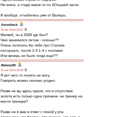
Не книга, а стадо какое-то по бОльшей части.
И вообще, отъебитесь уже от Валеры.
Aeroshock
-
31 окт 2014 20:57
Матвей, ты в 2008 где был?
Чем занимался летом - осенью??
Очень хотелось бы тебя про Стасика
послушать, после 1-4 1-4 с хохлами
Или вечерь не было тогда еще??
Matvey99
-
31 окт 2014 20:55
Я вот чего то понять не могу.
Говорить можно сколько угодно.
Разве не вы здесь орали, что в отсутствие
золота,есть только одна причина- не тренер на
месте тренера?
Разве ни я вам в ответ с пеной у рта