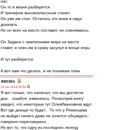
нас.
Он то в жизни разберется.
И тренером высококлассным станет.
Он уже им стал. Осталось это всем в округ
доказать.
Но он всех на место поставит, не сомневаюсь.
Он Зидана с чемпионами мира на место
ставит, и член им в сраку засунул в конце игры.
И тут разберется.
А вот нам что делать, я не понимаю пока.
BM1964
-
31 окт 2014 20:54
Я вот только, что написал, что мы достигли
дна... ошибся, извиняюсь. Посмотрев книгу
увидел, что некоторые тут ОлекИвановича ждут.
Вот где днище-то будет... То что у Романцева
не выйдет ничего даже не хочется обсуждать -
говорено-переговорено...
Но вот то, что одну из последних легенд