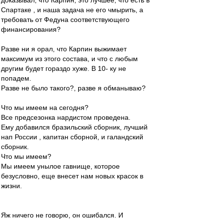
доказывал, что Карпин, это лучшее, что есть в
Спартаке , и наша задача не его чмырить, а
требовать от Федуна соответствующего
финансирования?
Разве ни я орал, что Карпин выжимает
максимум из этого состава, и что с любым
другим будет гораздо хуже. В 10- ку не
попадем.
Разве не было такого?, разве я обманываю?
Что мы имеем на сегодня?
Все предсезонка нардистом проведена.
Ему добавился бразильский сборник, лучший
нап России , капитан сборной, и галандский
сборник.
Что мы имеем?
Мы имеем унылое гавнище, которое
безусловно, еще внесет нам новых красок в
жизни.
Яж ничего не говорю, он ошибался. И