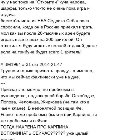
ну у нас тоже на "Открытии" куча народа,
шарфы, только что-то не очень пока игра и
отдача.
баскетболиста из НБА Седрика Себаллоса
спросили, когда он в Россию приехал играть,
мол как вы после 20-тысячных арен будете
играть в зальчиках на 300 зрителей. Он
ответил: я буду играть с полной отдачей, даже
если на трибуне будет всего 1 зритель!
# BM1964 » 31 окт 2014 21:47
Трудно и горько признать правду - а именно,
что мы сейчас фактически уже на дне.
---
Признать-то можно, но проблемы в
руководстве, подковерной борьбе Осхобадзе,
Попова, Челоянца, Жиркоева (не там кто в
чьём клане). В непонятной позиции Фе.
Ровно те же проблемы были и при Карпине, те
же проблемы и сейчас.
ТОГДА НАХРЕНА ПРО КАРПИНА
ВСПОМИНАТЬ СЕЙЧАС?????? уже целый
месяц!..