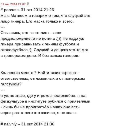
31 окт 2014 21:07
# porcus » 31 окт 2014 21:26
мы с Матвеем и говорим о том, что слуцкий это
лицо гинера. Его маска только и всего.
---
Согласись, это всего лишь ваше
предположение, а не истина :))) Не надо уж
гинера приравнивать к гениям футбола и
околофутбола :). Слуцкий и до цска что-то мог
в тренерском деле. И без всяких гинеров.
Коллектив менять? Найти таких игроков -
ответственных, отглаженных и с пионерским
галстуком?
---
я уж не знаю, где у игроков честолюбие. я на
физкультуре в институте рубился с приятелями
- лишь бы не проиграть! у наших оно есть
через раз. отчего это зависит, я не знаю.
# naivniy » 31 окт 2014 21:36