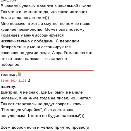
BM1964
В начале нулевых я учился в начальной школе.
Так что я и не знал тогда, что такое интернет.
Были дела поважнее =)))
Мне повезло, я хоть и смутно, но помню наше
крайнее чемпионство. Может быть поэтому
Романцев у меня ассоциируется
исключительно с победами. С периодом
безвременья у меня ассоциируются
совершенно другие люди. А эра Романцева это
что то такое далекое... счастливое...
победное...
BM1964
-
31 окт 2014 21:22
naivniy
,
Дмитрий, я не знаю, где Вы были в начале
нулевых, я на книге тогда не писал, но... читал.
Так вот старожилы не дадут соврать, клич -
"Романцев убирайся", был достаточно
популярным. Так что не будьте наивным!)))
Всем доброй ночи и желаю приятно провести