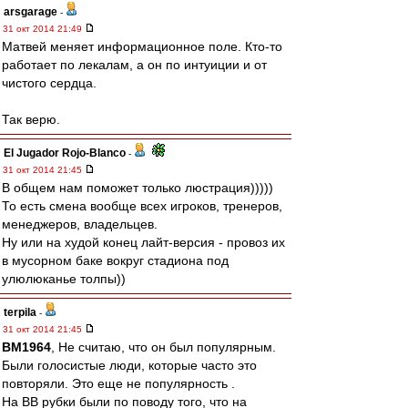
arsgarage
-
31 окт 2014 21:49
Матвей меняет информационное поле. Кто-то
работает по лекалам, а он по интуиции и от
чистого сердца.
Так верю.
El Jugador Rojo-Blanco
-
31 окт 2014 21:45
В общем нам поможет только люстрация)))))
То есть смена вообще всех игроков, тренеров,
менеджеров, владельцев.
Ну или на худой конец лайт-версия - провоз их
в мусорном баке вокруг стадиона под
улюлюканье толпы))
terpila
-
31 окт 2014 21:45
BM1964
, Не считаю, что он был популярным.
Были голосистые люди, которые часто это
повторяли. Это еще не популярность .
На ВВ рубки были по поводу того, что на