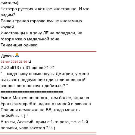
считаем).
Четверо русских и четыре иностранца. И что
видим?
Рашен тренер гораздо лучше иноземных
коучей.
Иностранцы и в зону ЛЕ не попадали, не
говоря уже о медальной зоне.
Тенденция однако.
Духон
-
31 окт 2014 21:50
2 JGolt13 от 31 окт вв 21:21
"... когда вижу новые опусы Дмитрия, у меня
вызывает недоумение один-единственный
вопрос: чего он хочет добиться? "
==========================
Умом Матвея не понять, тем более, живя на
Уральским хребте, вдали от морей и акеанов.
По/пиши немножко на ВВ, тогда можеть
поймёшь. :-) !
А то ты, Алексий, прям с 1-го раза, т.е. с 1-й
попытки, чаво захотел ?! :-)