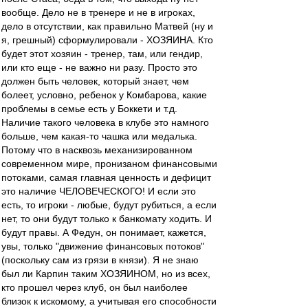
вообще. Дело не в тренере и не в игроках,
дело в отсутствии, как правильно Матвей (ну и
я, грешный) сформулировали - ХОЗЯИНА. Кто
будет этот хозяин - тренер, там, или гендир,
или кто еще - не важно ни разу. Просто это
должен быть человек, который знает, чем
болеет, условно, ребенок у Комбарова, какие
проблемы в семье есть у Боккети и т.д.
Наличие такого человека в клубе это намного
больше, чем какая-то чашка или медалька.
Потому что в насквозь механизированном
современном мире, пронизаном финансовыми
потоками, самая главная ценность и дефицит
это наличие ЧЕЛОВЕЧЕСКОГО! И если это
есть, то игроки - любые, будут рубиться, а если
нет, то они будут только к банкомату ходить. И
будут правы. А Федун, он понимает, кажется,
увы, только "движение финансовых потоков"
(поскольку сам из грязи в князи). Я не знаю
был ли Карпин таким ХОЗЯИНОМ, но из всех,
кто прошел через клуб, он был наиболее
близок к искомому, а учитывая его способности