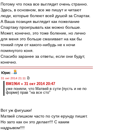
Потому что пока все выглядит очень странно.
Здесь, в основном, все же пишут и читают
люди, которые болеют всей душой за Спартак.
А Ваша позиция выглядит как пожелание
Спартаку проигрывать как можно больше.
Может, конечно, это тоже боление, но лично
для меня это больше смахивает на как бы
тонкий глум от какого-нибудь не к ночи
помянутого коня.
Спасибо заранее за ответы, если они будут,
конечно.
Юрис
-
31 окт 2014 21:11
BM1964 » 31 окт 2014 20:47
уже поняли, что Матвей в сути (пусть и не по
форме) прав "на все сто"
Вот уж фигушки!
Матвей слишком часто по сути ерунду пишет.
Но зато как он это делает!!! С каким
надрывом!!!!