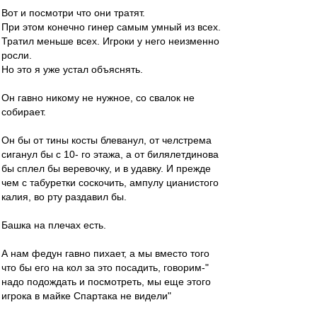
Вот и посмотри что они тратят.
При этом конечно гинер самым умный из всех.
Тратил меньше всех. Игроки у него неизменно
росли.
Но это я уже устал объяснять.
Он гавно никому не нужное, со свалок не
собирает.
Он бы от тины косты блеванул, от челстрема
сиганул бы с 10- го этажа, а от билялетдинова
бы сплел бы веревочку, и в удавку. И прежде
чем с табуретки соскочить, ампулу цианистого
калия, во рту раздавил бы.
Башка на плечах есть.
А нам федун гавно пихает, а мы вместо того
что бы его на кол за это посадить, говорим-"
надо подождать и посмотреть, мы еще этого
игрока в майке Спартака не видели"