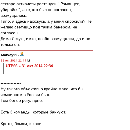
секторе активисты растянули " Романцев,
убирайся", а те, кто был не согласен,
возмущались.
Типо, я здесь нахожусь, а у меня спросили? Не
желаю светиццо под таким банером, не
согласен.
Дима Лекух , имхо, особо возмущался, да и не
только он.
Matvey99
-
31 окт 2014 21:44
UTP66 » 31 окт 2014 22:34
--------------
Ну так это объективно крайне мало, что бы
чемпионом в России быть.
Тем более регулярно.
Есть 3 команды, которые банкуют.
Кроты, бомжи, и кони.