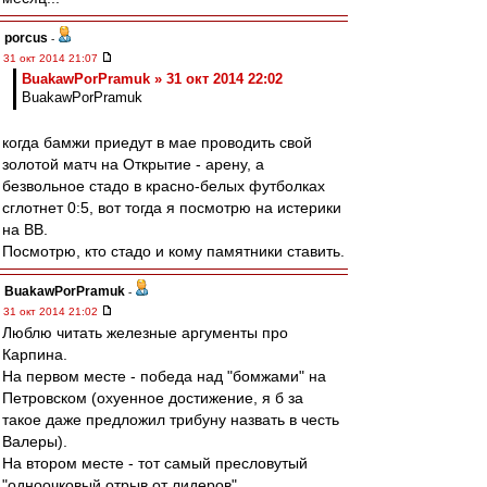
porcus
-
31 окт 2014 21:07
BuakawPorPramuk » 31 окт 2014 22:02
BuakawPorPramuk
когда бамжи приедут в мае проводить свой
золотой матч на Открытие - арену, а
безвольное стадо в красно-белых футболках
сглотнет 0:5, вот тогда я посмотрю на истерики
на ВВ.
Посмотрю, кто стадо и кому памятники ставить.
BuakawPorPramuk
-
31 окт 2014 21:02
Люблю читать железные аргументы про
Карпина.
На первом месте - победа над "бомжами" на
Петровском (охуенное достижение, я б за
такое даже предложил трибуну назвать в честь
Валеры).
На втором месте - тот самый пресловутый
"одноочковый отрыв от лидеров".