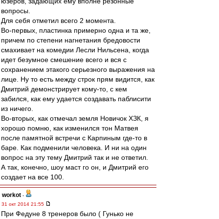
юзеров, задающих ему вполне резонные
вопросы.
Для себя отметил всего 2 момента.
Во-первых, пластинка примерно одна и та же,
причем по степени нагнетания бредовости
смахивает на комедии Лесли Нильсена, когда
идет безумное смешение всего и вся с
сохранением этакого серьезного выражения на
лице. Ну то есть между строк прям видится, как
Дмитрий демонстрирует кому-то, с кем
забился, как ему удается создавать паблисити
из ничего.
Во-вторых, как отмечал земля Новичок ХЗК, я
хорошо помню, как изменился тон Матвея
после памятной встречи с Карпиным где-то в
баре. Как подменили человека. И ни на один
вопрос на эту тему Дмитрий так и не ответил.
А так, конечно, шоу маст го он, и Дмитрий его
создает на все 100.
workоt
-
31 окт 2014 21:55
При Федуне 8 тренеров было ( Гунько не