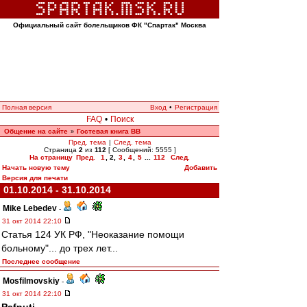
Официальный сайт болельщиков ФК "Спартак" Москва
Полная версия
Вход
•
Регистрация
FAQ
•
Поиск
Общение на сайте
Гостевая книга ВВ
»
Пред. тема
|
След. тема
Страница
2
из
112
[ Сообщений: 5555 ]
На страницу
Пред.
1
,
2
,
3
,
4
,
5
...
112
След.
Начать новую тему
Добавить
Версия для печати
01.10.2014 - 31.10.2014
Mike Lebedev
-
31 окт 2014 22:10
Статья 124 УК РФ, "Неоказание помощи
больному"... до трех лет...
Последнее сообщение
Mosfilmovskiy
-
31 окт 2014 22:10