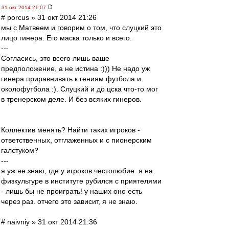
31 окт 2014 21:07
# porcus » 31 окт 2014 21:26
мы с Матвеем и говорим о том, что слуцкий это
лицо гинера. Его маска только и всего.
---
Согласись, это всего лишь ваше
предположение, а не истина :))) Не надо уж
гинера приравнивать к гениям футбола и
околофутбола :). Слуцкий и до цска что-то мог
в тренерском деле. И без всяких гинеров.
Коллектив менять? Найти таких игроков -
ответственных, отглаженных и с пионерским
галстуком?
---
я уж не знаю, где у игроков честолюбие. я на
физкультуре в институте рубился с приятелями
- лишь бы не проиграть! у наших оно есть
через раз. отчего это зависит, я не знаю.
# naivniy » 31 окт 2014 21:36