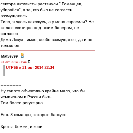
секторе активисты растянули " Романцев,
убирайся", а те, кто был не согласен,
возмущались.
Типо, я здесь нахожусь, а у меня спросили? Не
желаю светиццо под таким банером, не
согласен.
Дима Лекух , имхо, особо возмущался, да и не
только он.
Matvey99
-
31 окт 2014 21:44
UTP66 » 31 окт 2014 22:34
--------------
Ну так это объективно крайне мало, что бы
чемпионом в России быть.
Тем более регулярно.
Есть 3 команды, которые банкуют.
Кроты, бомжи, и кони.