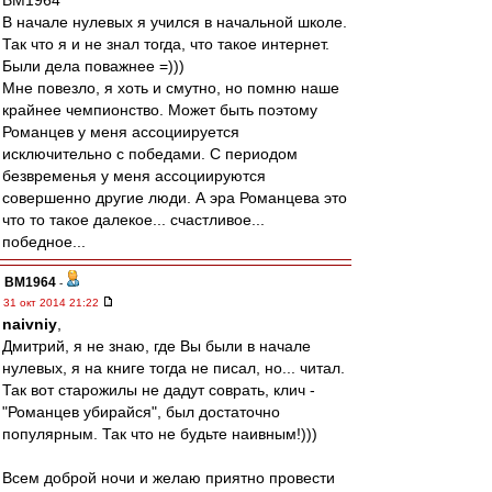
BM1964
В начале нулевых я учился в начальной школе.
Так что я и не знал тогда, что такое интернет.
Были дела поважнее =)))
Мне повезло, я хоть и смутно, но помню наше
крайнее чемпионство. Может быть поэтому
Романцев у меня ассоциируется
исключительно с победами. С периодом
безвременья у меня ассоциируются
совершенно другие люди. А эра Романцева это
что то такое далекое... счастливое...
победное...
BM1964
-
31 окт 2014 21:22
naivniy
,
Дмитрий, я не знаю, где Вы были в начале
нулевых, я на книге тогда не писал, но... читал.
Так вот старожилы не дадут соврать, клич -
"Романцев убирайся", был достаточно
популярным. Так что не будьте наивным!)))
Всем доброй ночи и желаю приятно провести