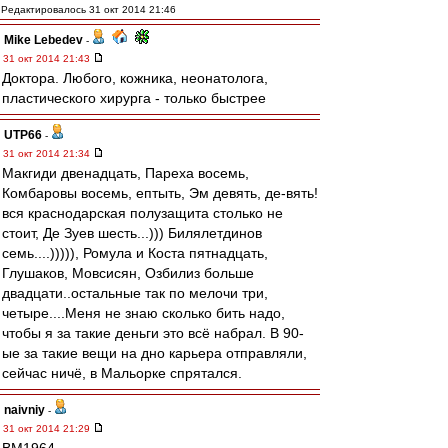
Редактировалось 31 окт 2014 21:46
Mike Lebedev
-
31 окт 2014 21:43
Доктора. Любого, кожника, неонатолога,
пластического хирурга - только быстрее
UTP66
-
31 окт 2014 21:34
Макгиди двенадцать, Пареха восемь,
Комбаровы восемь, ептыть, Эм девять, де-вять!
вся краснодарская полузащита столько не
стоит, Де Зуев шесть...))) Билялетдинов
семь....))))), Ромула и Коста пятнадцать,
Глушаков, Мовсисян, Озбилиз больше
двадцати..остальные так по мелочи три,
четыре....Меня не знаю сколько бить надо,
чтобы я за такие деньги это всё набрал. В 90-
ые за такие вещи на дно карьера отправляли,
сейчас ничё, в Мальорке спрятался.
naivniy
-
31 окт 2014 21:29