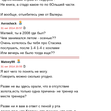
Не книга, а стадо какое-то по бОльшей части.
И вообще, отъебитесь уже от Валеры.
Aeroshock
-
31 окт 2014 20:57
Матвей, ты в 2008 где был?
Чем занимался летом - осенью??
Очень хотелось бы тебя про Стасика
послушать, после 1-4 1-4 с хохлами
Или вечерь не было тогда еще??
Matvey99
-
31 окт 2014 20:55
Я вот чего то понять не могу.
Говорить можно сколько угодно.
Разве не вы здесь орали, что в отсутствие
золота,есть только одна причина- не тренер на
месте тренера?
Разве ни я вам в ответ с пеной у рта