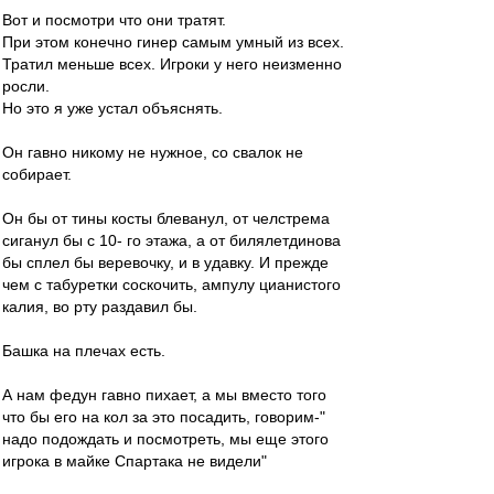
Вот и посмотри что они тратят.
При этом конечно гинер самым умный из всех.
Тратил меньше всех. Игроки у него неизменно
росли.
Но это я уже устал объяснять.
Он гавно никому не нужное, со свалок не
собирает.
Он бы от тины косты блеванул, от челстрема
сиганул бы с 10- го этажа, а от билялетдинова
бы сплел бы веревочку, и в удавку. И прежде
чем с табуретки соскочить, ампулу цианистого
калия, во рту раздавил бы.
Башка на плечах есть.
А нам федун гавно пихает, а мы вместо того
что бы его на кол за это посадить, говорим-"
надо подождать и посмотреть, мы еще этого
игрока в майке Спартака не видели"