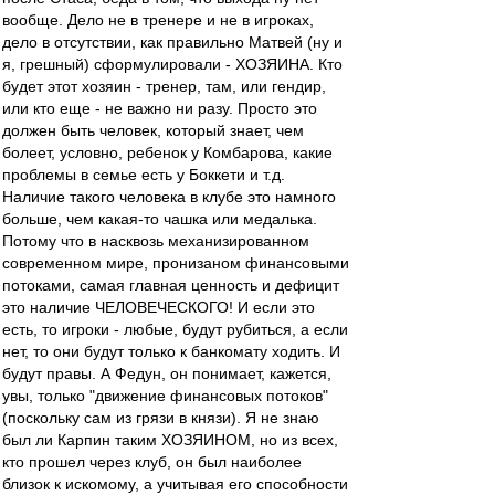
вообще. Дело не в тренере и не в игроках,
дело в отсутствии, как правильно Матвей (ну и
я, грешный) сформулировали - ХОЗЯИНА. Кто
будет этот хозяин - тренер, там, или гендир,
или кто еще - не важно ни разу. Просто это
должен быть человек, который знает, чем
болеет, условно, ребенок у Комбарова, какие
проблемы в семье есть у Боккети и т.д.
Наличие такого человека в клубе это намного
больше, чем какая-то чашка или медалька.
Потому что в насквозь механизированном
современном мире, пронизаном финансовыми
потоками, самая главная ценность и дефицит
это наличие ЧЕЛОВЕЧЕСКОГО! И если это
есть, то игроки - любые, будут рубиться, а если
нет, то они будут только к банкомату ходить. И
будут правы. А Федун, он понимает, кажется,
увы, только "движение финансовых потоков"
(поскольку сам из грязи в князи). Я не знаю
был ли Карпин таким ХОЗЯИНОМ, но из всех,
кто прошел через клуб, он был наиболее
близок к искомому, а учитывая его способности