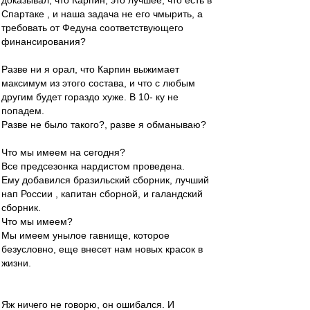
доказывал, что Карпин, это лучшее, что есть в
Спартаке , и наша задача не его чмырить, а
требовать от Федуна соответствующего
финансирования?
Разве ни я орал, что Карпин выжимает
максимум из этого состава, и что с любым
другим будет гораздо хуже. В 10- ку не
попадем.
Разве не было такого?, разве я обманываю?
Что мы имеем на сегодня?
Все предсезонка нардистом проведена.
Ему добавился бразильский сборник, лучший
нап России , капитан сборной, и галандский
сборник.
Что мы имеем?
Мы имеем унылое гавнище, которое
безусловно, еще внесет нам новых красок в
жизни.
Яж ничего не говорю, он ошибался. И