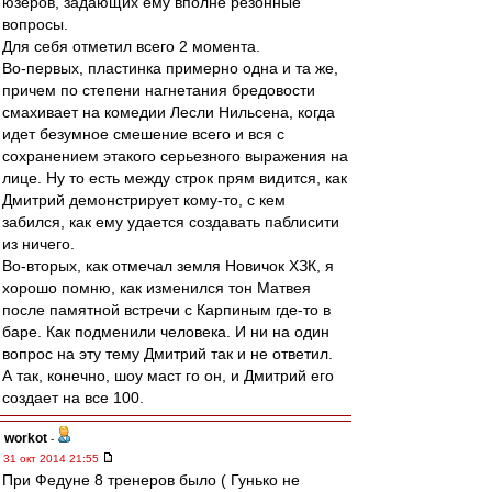
юзеров, задающих ему вполне резонные
вопросы.
Для себя отметил всего 2 момента.
Во-первых, пластинка примерно одна и та же,
причем по степени нагнетания бредовости
смахивает на комедии Лесли Нильсена, когда
идет безумное смешение всего и вся с
сохранением этакого серьезного выражения на
лице. Ну то есть между строк прям видится, как
Дмитрий демонстрирует кому-то, с кем
забился, как ему удается создавать паблисити
из ничего.
Во-вторых, как отмечал земля Новичок ХЗК, я
хорошо помню, как изменился тон Матвея
после памятной встречи с Карпиным где-то в
баре. Как подменили человека. И ни на один
вопрос на эту тему Дмитрий так и не ответил.
А так, конечно, шоу маст го он, и Дмитрий его
создает на все 100.
workоt
-
31 окт 2014 21:55
При Федуне 8 тренеров было ( Гунько не