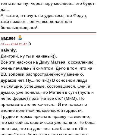
топтать начнут через пару месяцев... это будет
да...
А, кстати, я ничуть не удивлюсь, что Федун,
таки позовет - он же все делает для
болельщиков, ага!
BM1964
-
31 окт 2014 20:47
naivniy
,
Дмитрий, ну ты и наивный)).
Все эти наскоки на Диму Матвея, к сожалению,
очень печальный симптом. Дело в том, что на
ВВ, вопреки распространенному мнению,
дураков нет. Ну... почти.)) В основном люди
мыслящие, успешные, состоявшиеся. Они, я
думаю, уже поняли, что Матвей в сути (пусть и
не по форме) прав "на все сто" (МиМ). Но
признавать это не хочется... И не только по
вполне понятной человеческой гордости.
Трудно и горько признать правду - а именно,
что мы сейчас фактически уже на дне. Но беда
не в том, что на дне - мы там были и в 76 и
после Стаса, беда в том, что выхода ну нет