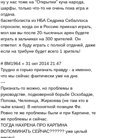
ну у нас тоже на "Открытии" куча народа,
шарфы, только что-то не очень пока игра и
отдача.
баскетболиста из НБА Седрика Себаллоса
спросили, когда он в Россию приехал играть,
мол как вы после 20-тысячных арен будете
играть в зальчиках на 300 зрителей. Он
ответил: я буду играть с полной отдачей, даже
если на трибуне будет всего 1 зритель!
# BM1964 » 31 окт 2014 21:47
Трудно и горько признать правду - а именно,
что мы сейчас фактически уже на дне.
---
Признать-то можно, но проблемы в
руководстве, подковерной борьбе Осхобадзе,
Попова, Челоянца, Жиркоева (не там кто в
чьём клане). В непонятной позиции Фе.
Ровно те же проблемы были и при Карпине, те
же проблемы и сейчас.
ТОГДА НАХРЕНА ПРО КАРПИНА
ВСПОМИНАТЬ СЕЙЧАС?????? уже целый
месяц!..