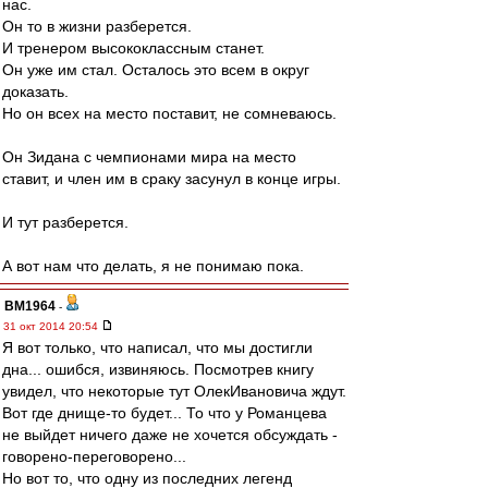
нас.
Он то в жизни разберется.
И тренером высококлассным станет.
Он уже им стал. Осталось это всем в округ
доказать.
Но он всех на место поставит, не сомневаюсь.
Он Зидана с чемпионами мира на место
ставит, и член им в сраку засунул в конце игры.
И тут разберется.
А вот нам что делать, я не понимаю пока.
BM1964
-
31 окт 2014 20:54
Я вот только, что написал, что мы достигли
дна... ошибся, извиняюсь. Посмотрев книгу
увидел, что некоторые тут ОлекИвановича ждут.
Вот где днище-то будет... То что у Романцева
не выйдет ничего даже не хочется обсуждать -
говорено-переговорено...
Но вот то, что одну из последних легенд