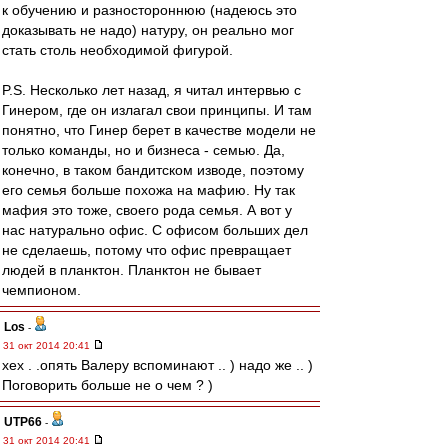
к обучению и разностороннюю (надеюсь это
доказывать не надо) натуру, он реально мог
стать столь необходимой фигурой.
P.S. Несколько лет назад, я читал интервью с
Гинером, где он излагал свои принципы. И там
понятно, что Гинер берет в качестве модели не
только команды, но и бизнеса - семью. Да,
конечно, в таком бандитском изводе, поэтому
его семья больше похожа на мафию. Ну так
мафия это тоже, своего рода семья. А вот у
нас натурально офис. С офисом больших дел
не сделаешь, потому что офис превращает
людей в планктон. Планктон не бывает
чемпионом.
Los
-
31 окт 2014 20:41
хех . .опять Валеру вспоминают .. ) надо же .. )
Поговорить больше не о чем ? )
UTP66
-
31 окт 2014 20:41