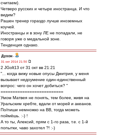
считаем).
Четверо русских и четыре иностранца. И что
видим?
Рашен тренер гораздо лучше иноземных
коучей.
Иностранцы и в зону ЛЕ не попадали, не
говоря уже о медальной зоне.
Тенденция однако.
Духон
-
31 окт 2014 21:50
2 JGolt13 от 31 окт вв 21:21
"... когда вижу новые опусы Дмитрия, у меня
вызывает недоумение один-единственный
вопрос: чего он хочет добиться? "
==========================
Умом Матвея не понять, тем более, живя на
Уральским хребте, вдали от морей и акеанов.
По/пиши немножко на ВВ, тогда можеть
поймёшь. :-) !
А то ты, Алексий, прям с 1-го раза, т.е. с 1-й
попытки, чаво захотел ?! :-)