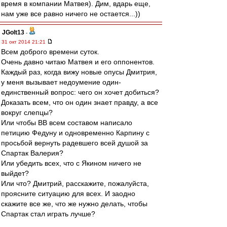
время в компании Матвея). Дим, вдарь еще,
нам уже все равно ничего не остается...))
JGolt13
-
31 окт 2014 21:21
Всем доброго времени суток.
Очень давно читаю Матвея и его оппонентов.
Каждый раз, когда вижу новые опусы Дмитрия,
у меня вызывает недоумение один-
единственный вопрос: чего он хочет добиться?
Доказать всем, что он один знает правду, а все
вокруг слепцы?
Или чтобы ВВ всем составом написало
петицию Федуну и одновременно Карпину с
просьбой вернуть радевшего всей душой за
Спартак Валерия?
Или убедить всех, что с Якином ничего не
выйдет?
Или что? Дмитрий, расскажите, пожалуйста,
проясните ситуацию для всех. И заодно
скажите все же, что же нужно делать, чтобы
Спартак стал играть лучше?