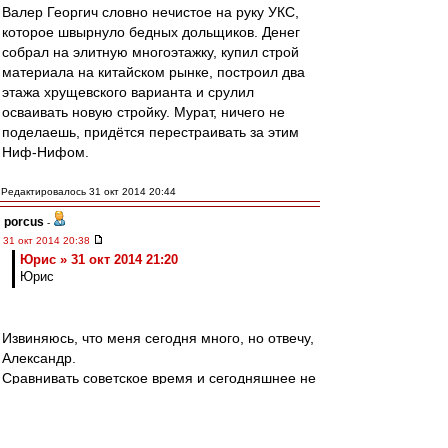
Валер Георгич словно нечистое на руку УКС,
которое швырнуло бедных дольщиков. Денег
собрал на элитную многоэтажку, купил строй
материала на китайском рынке, построил два
этажа хрущевского варианта и срулил
осваивать новую стройку. Мурат, ничего не
поделаешь, придётся перестраивать за этим
Ниф-Нифом.
Редактировалось 31 окт 2014 20:44
porcus
-
31 окт 2014 20:38
Юрис » 31 окт 2014 21:20
Юрис
Извиняюсь, что меня сегодня много, но отвечу,
Александр.
Сравнивать советское время и сегодняшнее не
совсем верно. Даже время Олега Ивановича
было советское по своей сути.
Чтобы понять разницу, предлагаю посетить