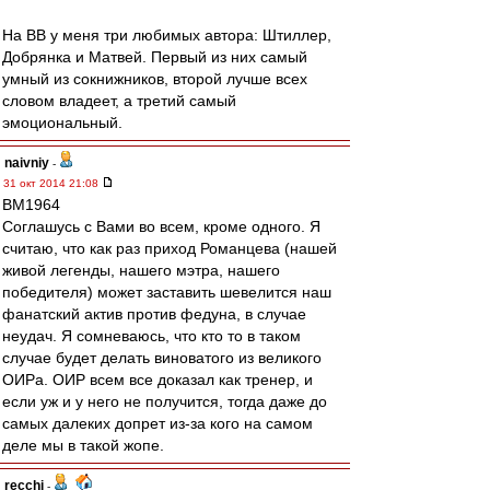
На ВВ у меня три любимых автора: Штиллер,
Добрянка и Матвей. Первый из них самый
умный из сокнижников, второй лучше всех
словом владеет, а третий самый
эмоциональный.
naivniy
-
31 окт 2014 21:08
BM1964
Соглашусь с Вами во всем, кроме одного. Я
считаю, что как раз приход Романцева (нашей
живой легенды, нашего мэтра, нашего
победителя) может заставить шевелится наш
фанатский актив против федуна, в случае
неудач. Я сомневаюсь, что кто то в таком
случае будет делать виноватого из великого
ОИРа. ОИР всем все доказал как тренер, и
если уж и у него не получится, тогда даже до
самых далеких допрет из-за кого на самом
деле мы в такой жопе.
recchi
-