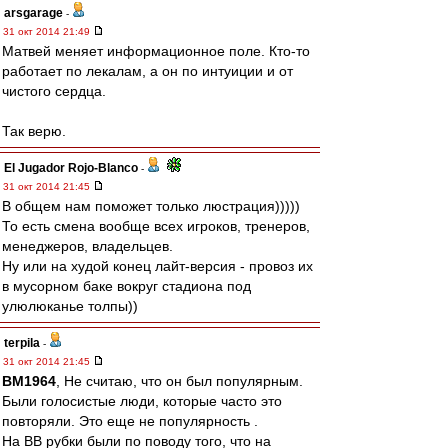
arsgarage
-
31 окт 2014 21:49
Матвей меняет информационное поле. Кто-то
работает по лекалам, а он по интуиции и от
чистого сердца.
Так верю.
El Jugador Rojo-Blanco
-
31 окт 2014 21:45
В общем нам поможет только люстрация)))))
То есть смена вообще всех игроков, тренеров,
менеджеров, владельцев.
Ну или на худой конец лайт-версия - провоз их
в мусорном баке вокруг стадиона под
улюлюканье толпы))
terpila
-
31 окт 2014 21:45
BM1964
, Не считаю, что он был популярным.
Были голосистые люди, которые часто это
повторяли. Это еще не популярность .
На ВВ рубки были по поводу того, что на