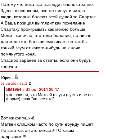
Потому что пока все выглядит очень странно.
Здесь, в основном, все же пишут и читают
люди, которые болеют всей душой за Спартак.
А Ваша позиция выглядит как пожелание
Спартаку проигрывать как можно больше.
Может, конечно, это тоже боление, но лично
для меня это больше смахивает на как бы
тонкий глум от какого-нибудь не к ночи
помянутого коня.
Спасибо заранее за ответы, если они будут,
конечно.
Юрис
-
31 окт 2014 21:11
BM1964 » 31 окт 2014 20:47
уже поняли, что Матвей в сути (пусть и не по
форме) прав "на все сто"
Вот уж фигушки!
Матвей слишком часто по сути ерунду пишет.
Но зато как он это делает!!! С каким
надрывом!!!!