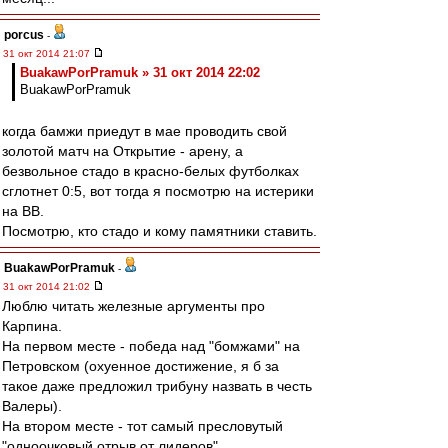
porcus
-
31 окт 2014 21:07
BuakawPorPramuk » 31 окт 2014 22:02
BuakawPorPramuk
когда бамжи приедут в мае проводить свой
золотой матч на Открытие - арену, а
безвольное стадо в красно-белых футболках
сглотнет 0:5, вот тогда я посмотрю на истерики
на ВВ.
Посмотрю, кто стадо и кому памятники ставить.
BuakawPorPramuk
-
31 окт 2014 21:02
Люблю читать железные аргументы про
Карпина.
На первом месте - победа над "бомжами" на
Петровском (охуенное достижение, я б за
такое даже предложил трибуну назвать в честь
Валеры).
На втором месте - тот самый пресловутый
"одноочковый отрыв от лидеров".