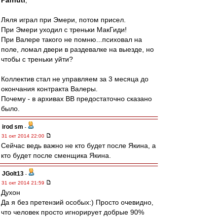
Pafnuti
,
Ляля играл при Эмери, потом присел.
При Эмери уходил с треньки МакГиди!
При Валере такого не помню...психовал на
поле, ломал двери в раздевалке на выезде, но
чтобы с треньки уйти?
Коллектив стал не управляем за 3 месяца до
окончания контракта Валеры.
Почему - в архивах ВВ предостаточно сказано
было.
irod sm
-
31 окт 2014 22:00
Сейчас ведь важно не кто будет после Якина, а
кто будет после сменщика Якина.
JGolt13
-
31 окт 2014 21:59
Духон
Да я без претензий особых:) Просто очевидно,
что человек просто игнорирует добрые 90%