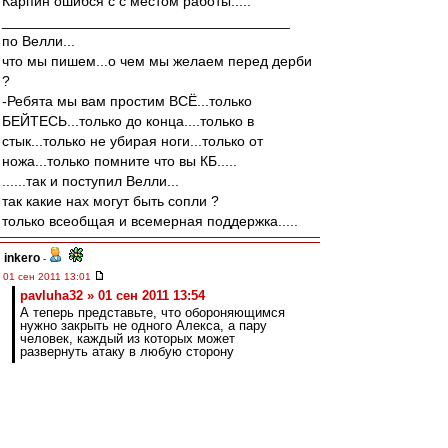
Карпин ошибся с с местом работы.....
____________________________________
по Велли...
что мы пишем...о чем мы желаем перед дерби
?
-Ребята мы вам простим ВСЁ...только
БЕЙТЕСЬ...только до конца....только в
стык...только не убирая ноги...только от
ножа...только помните что вы КБ.....
......так и поступил Велли...
так какие нах могут быть сопли ?
только всеобщая и всемерная поддержка.....
inkero
-
01 сен 2011 13:01
pavluha32 » 01 сен 2011 13:54
А теперь представьте, что обороняющимся
нужно закрыть не одного Алекса, а пару
человек, каждый из которых может
развернуть атаку в любую сторону
Пара Деми-Кариока играет с настолько
размытыми функциями, т.е. универсально, что