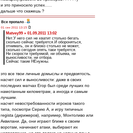
и это приносило успех......
дальше что скажешь ?
Все пропало
-
01 сен 2011 13:15
Matvey99 » 01.09.2011 13:02
Нет.У него сил не хватит столько бегать
сколько сейчас требуется.И обороняться,
отнимать, он и близко столько не может,
сколько сегодня опять таки требуется.
Ни скорости требуемой, ни объема, ни
выносливости, ни отбора.
Сейчас такие НЕнужны.
это все твои личные домыслы и предвзятость.
насчет сил и выносливости: даже в своих
последних матчах Егор был среди лучших по
намотанным километрам, а иногда и самым
лучшим.
насчет невостребованности игроков такого
типа, посмотри Серию А, и игру типичных
regista (дирижеров), например, Монтоливо или
Аквилани. Да, они играют ближе к своим
воротам, начинают атаки, выбирают их