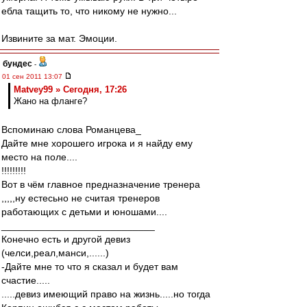
ебла тащить то, что никому не нужно...
Извините за мат. Эмоции.
бундес
-
01 сен 2011 13:07
Matvey99 » Сегодня, 17:26
Жано на фланге?
Вспоминаю слова Романцева_
Дайте мне хорошего игрока и я найду ему
место на поле....
!!!!!!!!!
Вот в чём главное предназначение тренера
,,,,,ну естесьно не считая тренеров
работающих с детьми и юношами....
____________________________
Конечно есть и другой девиз
(челси,реал,манси,......)
-Дайте мне то что я сказал и будет вам
счастие.....
.....девиз имеющий право на жизнь.....но тогда