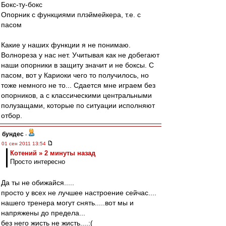
Бокс-ту-бокс
Опорник с функциями плэймейкера, т.е. с
пасом
Какие у наших функции я не понимаю.
Волнореза у нас нет. Учитывая как не добегают
наши опорники в защиту значит и не боксы. С
пасом, вот у Кариоки чего то получилось, но
тоже немного не то... Сдается мне играем без
опорников, а с классическими центральными
полузащами, которые по ситуации исполняют
отбор.
бундес
-
01 сен 2011 13:54
Котений » 2 минуты назад
Просто интересно
Да ты не обижайся.....
просто у всех не лучшее настроение сейчас....
нашего тренера могут снять.....вот мы и
напряжены до предела...
без него жисть не жисть....:(