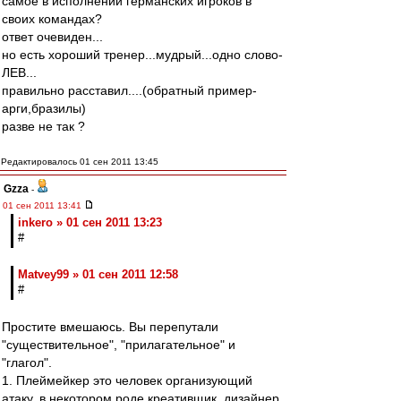
самое в исполнении германских игроков в
своих командах?
ответ очевиден...
но есть хороший тренер...мудрый...одно слово-
ЛЕВ...
правильно расставил....(обратный пример-
арги,бразилы)
разве не так ?
Редактировалось 01 сен 2011 13:45
Gzza
-
01 сен 2011 13:41
inkero » 01 сен 2011 13:23
#
Matvey99 » 01 сен 2011 12:58
#
Простите вмешаюсь. Вы перепутали
"существительное", "прилагательное" и
"глагол".
1. Плеймейкер это человек организующий
атаку, в некотором роде креативщик, дизайнер,