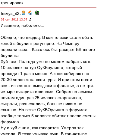
тренировок.
koztya_42
-
01 сен 2011 13:07
Извините, наболело...
Обидно, что пиздец. В кои-то веки стали ебать
коней в боулинг регулярно. На Чемп.ру
порвали всех... Казалось бы: расцвет ВВ-шного
боулинга...
Хуй там. Полгода уже не можем набрать хоть
10 человек на тур ОуКБоулинга, который
проходит 1 раз в месяц. А кони собирают по
20-30 человек на свои туры. И при этом почти
все - известные выездюки и фанатье, а не три-
четыре очкарика с женами. Собрал по аськам-
почтам один раз 25 человек старожилов,
сыграли, разъехались, больше никого не
слышно. На ветке ОуКБОулинга в форумах
вообще только 5 человек обитают после смены
форумов...
Ну и хуй с ним, как говорится. Умерла так
умерла. Я тоже умываю руки. В три-четыре