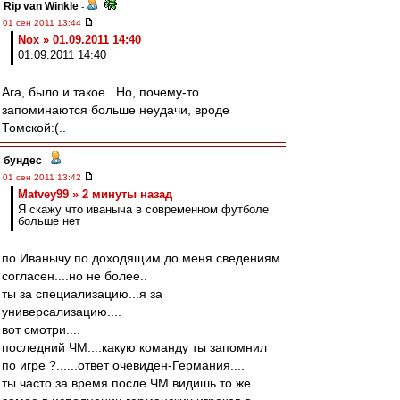
Rip van Winkle
-
01 сен 2011 13:44
Nox » 01.09.2011 14:40
01.09.2011 14:40
Ага, было и такое.. Но, почему-то
запоминаются больше неудачи, вроде
Томской:(..
бундес
-
01 сен 2011 13:42
Matvey99 » 2 минуты назад
Я скажу что иваныча в современном футболе
больше нет
по Иванычу по доходящим до меня сведениям
согласен....но не более..
ты за специализацию...я за
универсализацию....
вот смотри....
последний ЧМ....какую команду ты запомнил
по игре ?......ответ очевиден-Германия....
ты часто за время после ЧМ видишь то же