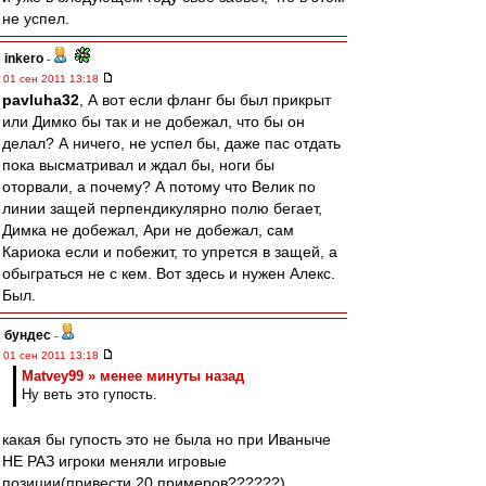
не успел.
inkero
-
01 сен 2011 13:18
pavluha32
, А вот если фланг бы был прикрыт
или Димко бы так и не добежал, что бы он
делал? А ничего, не успел бы, даже пас отдать
пока высматривал и ждал бы, ноги бы
оторвали, а почему? А потому что Велик по
линии защей перпендикулярно полю бегает,
Димка не добежал, Ари не добежал, сам
Кариока если и побежит, то упрется в защей, а
обыграться не с кем. Вот здесь и нужен Алекс.
Был.
бундес
-
01 сен 2011 13:18
Matvey99 » менее минуты назад
Ну веть это гупость.
какая бы гупость это не была но при Иваныче
НЕ РАЗ игроки меняли игровые
позиции(привести 20 примеров??????)