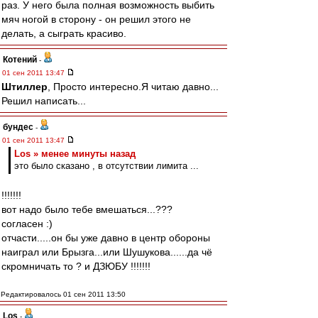
раз. У него была полная возможность выбить
мяч ногой в сторону - он решил этого не
делать, а сыграть красиво.
Котений
-
01 сен 2011 13:47
Штиллер
, Просто интересно.Я читаю давно...
Решил написать...
бундес
-
01 сен 2011 13:47
Los » менее минуты назад
это было сказано , в отсутствии лимита ...
!!!!!!!
вот надо было тебе вмешаться...???
согласен :)
отчасти.....он бы уже давно в центр обороны
наиграл или Брызга...или Шушукова......да чё
скромничать то ? и ДЗЮБУ !!!!!!!
Редактировалось 01 сен 2011 13:50
Los
-