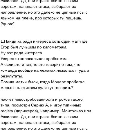
Аквилани. Да, они играют ближе к своим
воротам, начинают атаки, выбирают их
направление, но это далеко не цепные псы с
языком на плече, про которых ты пишешь.
[/quote]
1.Найди ка ради интереса хоть один матч где
Егор был лучьшим по километрам.
Ну вот ради интереса.
Уверен эт колосальная проблемма.
А если это и так, то это говорит о том, что
команда вообще на лежаках лежала.от туда и
результаты.
Помню матчи были, когда Моцарт пробегал
меньше плетикосы.хули тут говорить?
насчет невостребованности игроков такого
типа, посмотри Серию А, и игру типичных
regista (дирижеров), например, Монтоливо или
Аквилани. Да, они играют ближе к своим
воротам, начинают атаки, выбирают их
направление, но это далеко не цепные псы с