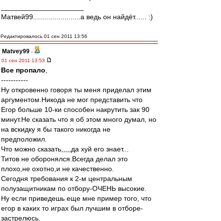
_____________________
Матвей99........................а ведь он найдёт...... :)
Редактировалось 01 сен 2011 13:56
Matvey99
-
01 сен 2011 13:53
Все пропало
,
-----------
Ну откровенно говоря ты меня приделал этим
аргументом.Никода не мог представить что
Егор больше 10-ки способен накрутить зак 90
минут.Не сказать что я об этом много думал, но
на вскидку я бы такого никогда не
предположил.
Что можно сказать,,,,,да хуй его знает...
Титов не оборонялся.Всегда делал это
плохо,не охотно,и не качественно.
Сегодня требования к 2-м центральным
полузащитникам по отбору-ОЧЕНЬ высокие.
Ну если приведешь еще мне пример того, что
егор в каких то играх был лучшим в отборе-
застрелюсь.