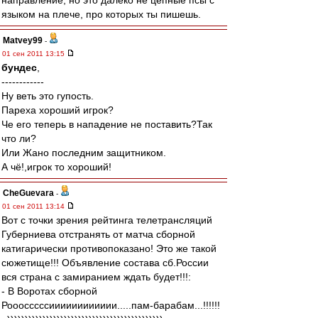
направление, но это далеко не цепные псы с
языком на плече, про которых ты пишешь.
Matvey99
-
01 сен 2011 13:15
бундес
,
------------
Ну веть это гупость.
Пареха хороший игрок?
Че его теперь в нападение не поставить?Так
что ли?
Или Жано последним защитником.
А чё!,игрок то хороший!
CheGuevara
-
01 сен 2011 13:14
Вот с точки зрения рейтинга телетрансляций
Губерниева отстранять от матча сборной
катигарически противопоказано! Это же такой
сюжетище!!! Объявление состава сб.России
вся страна с замиранием ждать будет!!!:
- В Воротах сборной
Рооосссссииииииииииии.....пам-барабам...!!!!!!