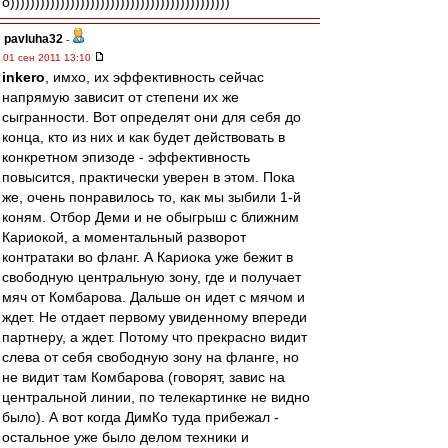
о))))))))))))))))))))))))))))))))))))))))))))
pavluha32
-
01 сен 2011 13:10
inkero
, имхо, их эффективность сейчас
напрямую зависит от степени их же
сыгранности. Вот определят они для себя до
конца, кто из них и как будет действовать в
конкретном эпизоде - эффективность
повысится, практически уверен в этом. Пока
же, очень понравилось то, как мы зыбили 1-й
коням. Отбор Деми и не обыгрыш с ближним
Кариокой, а моментальный разворот
контратаки во фланг. А Кариока уже бежит в
свободную центральную зону, где и получает
мяч от Комбарова. Дальше он идет с мячом и
ждет. Не отдает первому увиденному впереди
партнеру, а ждет. Потому что прекрасно видит
слева от себя свободную зону на фланге, но
не видит там Комбарова (говорят, завис на
центральной линии, по телекартинке не видно
было). А вот когда ДимКо туда прибежал -
остальное уже было делом техники и