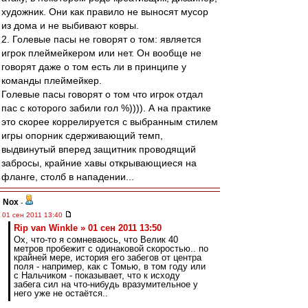
художник. Они как правило не выносят мусор
из дома и не выбивают ковры.
2. Голевые пасы не говорят о том: является
игрок плеймейкером или нет. Он вообще не
говорят даже о том есть ли в принципе у
команды плеймейкер.
Голевые пасы говорят о том что игрок отдал
пас с которого забили гол %)))). А на практике
это скорее коррелируется с выбранным стилем
игры опорник сдерживающий темп,
выдвинутый вперед защитник проводящий
забросы, крайние хавы открывающиеся на
фланге, столб в нападении...
Nox
-
01 сен 2011 13:40
Rip van Winkle » 01 сен 2011 13:50
Ох, что-то я сомневаюсь, что Велик 40
метров пробежит с одинаковой скоростью.. по
крайней мере, история его забегов от центра
поля - например, как с Томью, в том году или
с Нальчиком - показывает, что к исходу
забега сил на что-нибудь вразумительное у
него уже не остаётся..