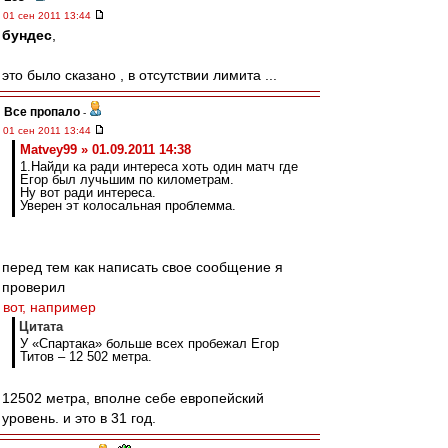
01 сен 2011 13:44
бундес
,
это было сказано , в отсутствии лимита ...
Все пропало
-
01 сен 2011 13:44
Matvey99 » 01.09.2011 14:38
1.Найди ка ради интереса хоть один матч где
Егор был лучьшим по километрам.
Ну вот ради интереса.
Уверен эт колосальная проблемма.
перед тем как написать свое сообщение я
проверил
вот, например
Цитата
У «Спартака» больше всех пробежал Егор
Титов – 12 502 метра.
12502 метра, вполне себе европейский
уровень. и это в 31 год.