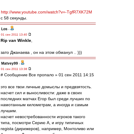
http://www.youtube.com/watch?v=-TgfR7XK72M
с 58 секунды.
Los
-
01 сен 2011 13:40
Rip van Winkle
,
зато Джанаева , он на этом обманул .. )))
Matvey99
-
01 сен 2011 13:38
# Сообщение Все пропало » 01 сен 2011 14:15
это все твои личные домыслы и предвзятость.
насчет сил и выносливости: даже в своих
последних матчах Егор был среди лучших по
намотанным километрам, а иногда и самым
лучшим.
насчет невостребованности игроков такого
типа, посмотри Серию А, и игру типичных
regista (дирижеров), например, Монтоливо или