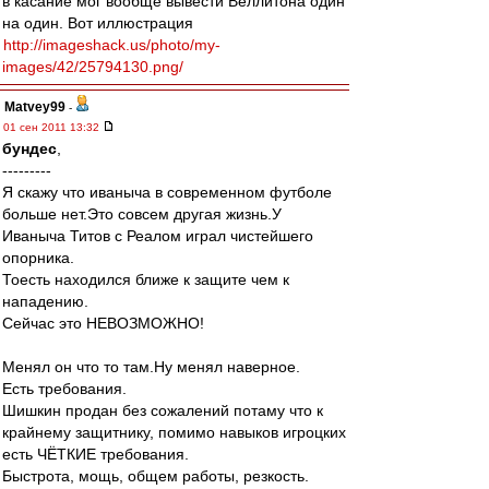
в касание мог вообще вывести Веллитона один
на один. Вот иллюстрация
http://imageshack.us/photo/my-
images/42/25794130.png/
Matvey99
-
01 сен 2011 13:32
бундес
,
---------
Я скажу что иваныча в современном футболе
больше нет.Это совсем другая жизнь.У
Иваныча Титов с Реалом играл чистейшего
опорника.
Тоесть находился ближе к защите чем к
нападению.
Сейчас это НЕВОЗМОЖНО!
Менял он что то там.Ну менял наверное.
Есть требования.
Шишкин продан без сожалений потаму что к
крайнему защитнику, помимо навыков игроцких
есть ЧЁТКИЕ требования.
Быстрота, мощь, общем работы, резкость.