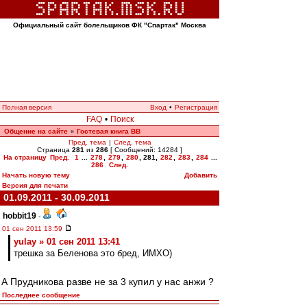
Официальный сайт болельщиков ФК "Спартак" Москва
Полная версия
Вход
•
Регистрация
FAQ
•
Поиск
Общение на сайте
Гостевая книга ВВ
»
Пред. тема
|
След. тема
Страница
281
из
286
[ Сообщений: 14284 ]
На страницу
Пред.
1
...
278
,
279
,
280
,
281
,
282
,
283
,
284
...
286
След.
Начать новую тему
Добавить
Версия для печати
01.09.2011 - 30.09.2011
hobbit19
-
01 сен 2011 13:59
yulay » 01 сен 2011 13:41
трешка за Беленова это бред, ИМХО)
А Прудникова разве не за 3 купил у нас анжи ?
Последнее сообщение