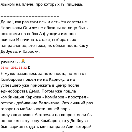
языком на плече, про которых ты пишешь.
----------------------------------------
Да не!, как раз таки псы и есть.Уж совсем не
Черенковы.Они же не обязаны на лицо быть
похожими на собак.А функции именно
псиные.И начинать атаки, выбирать их
направление, это тоже, их обязанность.Как у
ДеЗуева, и Кариоки.
pavluha32
-
01 сен 2011 13:32
Я жутко извиняюсь за неточность, но мяч от
Комбарова пошел не на Кариоку, а на
успевшего уже прибежать в центр после
единоборства Деми. Потом уже пошла
комбинация Кариока - Комбаров - прострел -
отскок - добивание Веллитона. Это лишний раз
говорит о мобильности нашей пары
полузащитников. А отвечая на вопрос: если бы
не пошел в эту зону Комбаров, то у Де Зеува
был вариант отдать мяч направо Ари, который