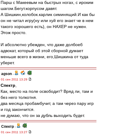
Парш с Макеевым на быстрых ногах, с ироким
шагом.Бегут.корпусом давят.
А Шишкин,колобок.карлик симинящий.И как бы
он не читал игру(ну или хуй его знает че в нем
такого хорошего есть), он НАХЕР не нужен.
Этож просто.
И абсолютно убежден, что даже долбоеб
адвокат, который об этой сборной думает
меньше всего в жизни, его,Шишкина от туда
уберет.
agson
-
01 сен 2011 13:29
Спектр
,
Как, место на поле освободит? Вряд ли, там и
без него толкотня.
два месяца пробамбучит, а там через пару игр
и год закончится.
не думаю, что он за дубль выходить будет.
Спектр
-
01 сен 2011 13:27