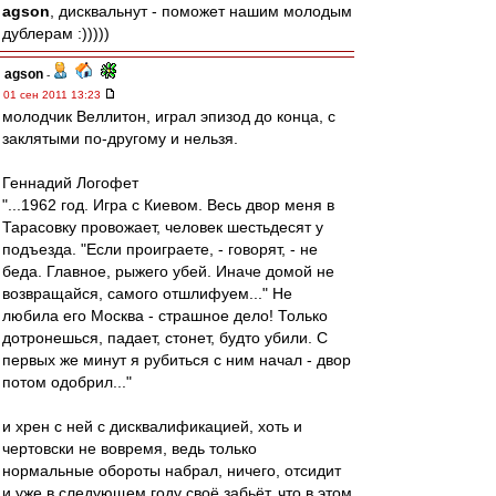
agson
, дисквальнут - поможет нашим молодым
дублерам :)))))
agson
-
01 сен 2011 13:23
молодчик Веллитон, играл эпизод до конца, с
заклятыми по-другому и нельзя.
Геннадий Логофет
"...1962 год. Игра с Киевом. Весь двор меня в
Тарасовку провожает, человек шестьдесят у
подъезда. "Если проиграете, - говорят, - не
беда. Главное, рыжего убей. Иначе домой не
возвращайся, самого отшлифуем..." Не
любила его Москва - страшное дело! Только
дотронешься, падает, стонет, будто убили. С
первых же минут я рубиться с ним начал - двор
потом одобрил..."
и хрен с ней с дисквалификацией, хоть и
чертовски не вовремя, ведь только
нормальные обороты набрал, ничего, отсидит
и уже в следующем году своё забьёт, что в этом