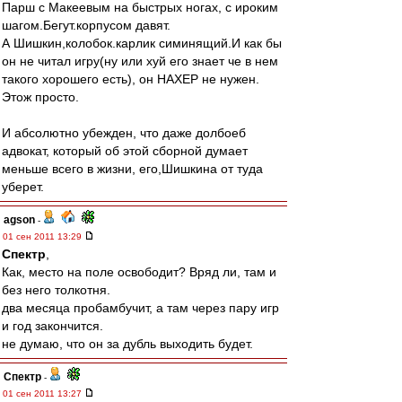
Парш с Макеевым на быстрых ногах, с ироким
шагом.Бегут.корпусом давят.
А Шишкин,колобок.карлик симинящий.И как бы
он не читал игру(ну или хуй его знает че в нем
такого хорошего есть), он НАХЕР не нужен.
Этож просто.
И абсолютно убежден, что даже долбоеб
адвокат, который об этой сборной думает
меньше всего в жизни, его,Шишкина от туда
уберет.
agson
-
01 сен 2011 13:29
Спектр
,
Как, место на поле освободит? Вряд ли, там и
без него толкотня.
два месяца пробамбучит, а там через пару игр
и год закончится.
не думаю, что он за дубль выходить будет.
Спектр
-
01 сен 2011 13:27