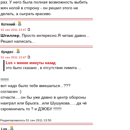
раз. У него была полная возможность выбить
мяч ногой в сторону - он решил этого не
делать, а сыграть красиво.
Котений
-
01 сен 2011 13:47
Штиллер
, Просто интересно.Я читаю давно...
Решил написать...
бундес
-
01 сен 2011 13:47
Los » менее минуты назад
это было сказано , в отсутствии лимита ...
!!!!!!!
вот надо было тебе вмешаться...???
согласен :)
отчасти.....он бы уже давно в центр обороны
наиграл или Брызга...или Шушукова......да чё
скромничать то ? и ДЗЮБУ !!!!!!!
Редактировалось 01 сен 2011 13:50
Los
-