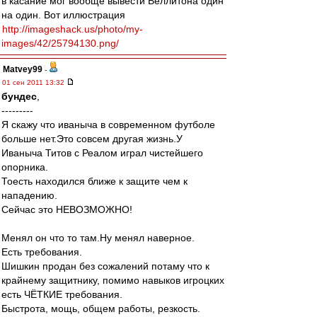
в касание мог вообще вывести Веллитона один
на один. Вот иллюстрация
http://imageshack.us/photo/my-
images/42/25794130.png/
Matvey99
-
01 сен 2011 13:32
бундес
,
---------
Я скажу что иваныча в современном футболе
больше нет.Это совсем другая жизнь.У
Иваныча Титов с Реалом играл чистейшего
опорника.
Тоесть находился ближе к защите чем к
нападению.
Сейчас это НЕВОЗМОЖНО!
Менял он что то там.Ну менял наверное.
Есть требования.
Шишкин продан без сожалений потаму что к
крайнему защитнику, помимо навыков игроцких
есть ЧЁТКИЕ требования.
Быстрота, мощь, общем работы, резкость.