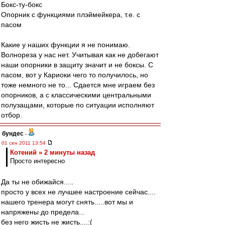
Бокс-ту-бокс
Опорник с функциями плэймейкера, т.е. с
пасом
Какие у наших функции я не понимаю.
Волнореза у нас нет. Учитывая как не добегают
наши опорники в защиту значит и не боксы. С
пасом, вот у Кариоки чего то получилось, но
тоже немного не то... Сдается мне играем без
опорников, а с классическими центральными
полузащами, которые по ситуации исполняют
отбор.
бундес
-
01 сен 2011 13:54
Котений » 2 минуты назад
Просто интересно
Да ты не обижайся.....
просто у всех не лучшее настроение сейчас....
нашего тренера могут снять.....вот мы и
напряжены до предела...
без него жисть не жисть....:(