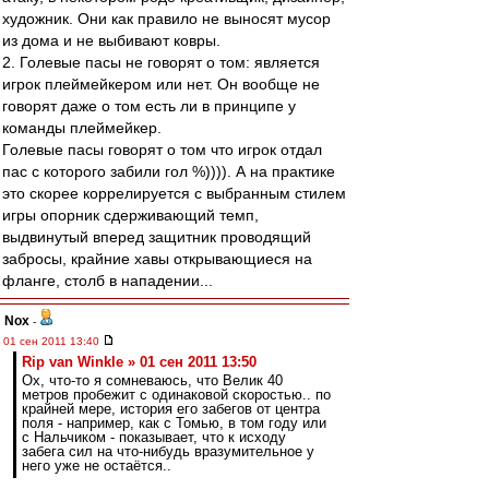
художник. Они как правило не выносят мусор
из дома и не выбивают ковры.
2. Голевые пасы не говорят о том: является
игрок плеймейкером или нет. Он вообще не
говорят даже о том есть ли в принципе у
команды плеймейкер.
Голевые пасы говорят о том что игрок отдал
пас с которого забили гол %)))). А на практике
это скорее коррелируется с выбранным стилем
игры опорник сдерживающий темп,
выдвинутый вперед защитник проводящий
забросы, крайние хавы открывающиеся на
фланге, столб в нападении...
Nox
-
01 сен 2011 13:40
Rip van Winkle » 01 сен 2011 13:50
Ох, что-то я сомневаюсь, что Велик 40
метров пробежит с одинаковой скоростью.. по
крайней мере, история его забегов от центра
поля - например, как с Томью, в том году или
с Нальчиком - показывает, что к исходу
забега сил на что-нибудь вразумительное у
него уже не остаётся..