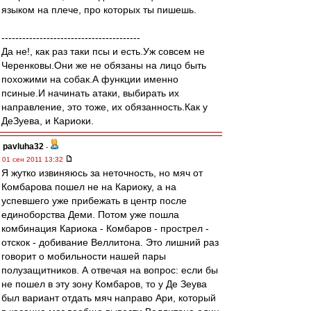
языком на плече, про которых ты пишешь.
----------------------------------------
Да не!, как раз таки псы и есть.Уж совсем не
Черенковы.Они же не обязаны на лицо быть
похожими на собак.А функции именно
псиные.И начинать атаки, выбирать их
направление, это тоже, их обязанность.Как у
ДеЗуева, и Кариоки.
pavluha32
-
01 сен 2011 13:32
Я жутко извиняюсь за неточность, но мяч от
Комбарова пошел не на Кариоку, а на
успевшего уже прибежать в центр после
единоборства Деми. Потом уже пошла
комбинация Кариока - Комбаров - прострел -
отскок - добивание Веллитона. Это лишний раз
говорит о мобильности нашей пары
полузащитников. А отвечая на вопрос: если бы
не пошел в эту зону Комбаров, то у Де Зеува
был вариант отдать мяч направо Ари, который