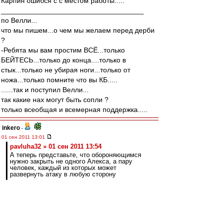
Карпин ошибся с с местом работы.....
____________________________________
по Велли...
что мы пишем...о чем мы желаем перед дерби
?
-Ребята мы вам простим ВСЁ...только
БЕЙТЕСЬ...только до конца....только в
стык...только не убирая ноги...только от
ножа...только помните что вы КБ.....
......так и поступил Велли...
так какие нах могут быть сопли ?
только всеобщая и всемерная поддержка.....
inkero
-
01 сен 2011 13:01
pavluha32 » 01 сен 2011 13:54
А теперь представьте, что обороняющимся
нужно закрыть не одного Алекса, а пару
человек, каждый из которых может
развернуть атаку в любую сторону
Пара Деми-Кариока играет с настолько
размытыми функциями, т.е. универсально, что