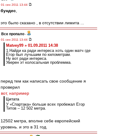
01 сен 2011 13:44
бундес
,
это было сказано , в отсутствии лимита ...
Все пропало
-
01 сен 2011 13:44
Matvey99 » 01.09.2011 14:38
1.Найди ка ради интереса хоть один матч где
Егор был лучьшим по километрам.
Ну вот ради интереса.
Уверен эт колосальная проблемма.
перед тем как написать свое сообщение я
проверил
вот, например
Цитата
У «Спартака» больше всех пробежал Егор
Титов – 12 502 метра.
12502 метра, вполне себе европейский
уровень. и это в 31 год.