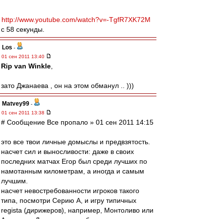
http://www.youtube.com/watch?v=-TgfR7XK72M
с 58 секунды.
Los
-
01 сен 2011 13:40
Rip van Winkle
,
зато Джанаева , он на этом обманул .. )))
Matvey99
-
01 сен 2011 13:38
# Сообщение Все пропало » 01 сен 2011 14:15
это все твои личные домыслы и предвзятость.
насчет сил и выносливости: даже в своих
последних матчах Егор был среди лучших по
намотанным километрам, а иногда и самым
лучшим.
насчет невостребованности игроков такого
типа, посмотри Серию А, и игру типичных
regista (дирижеров), например, Монтоливо или