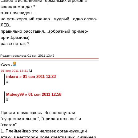
самое в исполнении германских игроков в
своих командах?
ответ очевиден...
но есть хороший тренер...мудрый...одно слово-
ЛЕВ...
правильно расставил....(обратный пример-
арги,бразилы)
разве не так ?
Редактировалось 01 сен 2011 13:45
Gzza
-
01 сен 2011 13:41
inkero » 01 сен 2011 13:23
#
Matvey99 » 01 сен 2011 12:58
#
Простите вмешаюсь. Вы перепутали
"существительное", "прилагательное" и
"глагол".
1. Плеймейкер это человек организующий
атаку, в некотором роде креативщик, дизайнер,