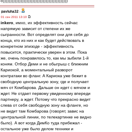
о))))))))))))))))))))))))))))))))))))))))))))
pavluha32
-
01 сен 2011 13:10
inkero
, имхо, их эффективность сейчас
напрямую зависит от степени их же
сыгранности. Вот определят они для себя до
конца, кто из них и как будет действовать в
конкретном эпизоде - эффективность
повысится, практически уверен в этом. Пока
же, очень понравилось то, как мы зыбили 1-й
коням. Отбор Деми и не обыгрыш с ближним
Кариокой, а моментальный разворот
контратаки во фланг. А Кариока уже бежит в
свободную центральную зону, где и получает
мяч от Комбарова. Дальше он идет с мячом и
ждет. Не отдает первому увиденному впереди
партнеру, а ждет. Потому что прекрасно видит
слева от себя свободную зону на фланге, но
не видит там Комбарова (говорят, завис на
центральной линии, по телекартинке не видно
было). А вот когда ДимКо туда прибежал -
остальное уже было делом техники и