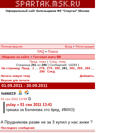
Официальный сайт болельщиков ФК "Спартак" Москва
Полная версия
Вход
•
Регистрация
FAQ
•
Поиск
Общение на сайте
Гостевая книга ВВ
»
Пред. тема
|
След. тема
Страница
281
из
286
[ Сообщений: 14284 ]
На страницу
Пред.
1
...
278
,
279
,
280
,
281
,
282
,
283
,
284
...
286
След.
Начать новую тему
Добавить
Версия для печати
01.09.2011 - 30.09.2011
hobbit19
-
01 сен 2011 13:59
yulay » 01 сен 2011 13:41
трешка за Беленова это бред, ИМХО)
А Прудникова разве не за 3 купил у нас анжи ?
Последнее сообщение