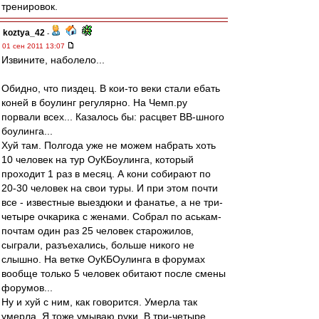
тренировок.
koztya_42
-
01 сен 2011 13:07
Извините, наболело...
Обидно, что пиздец. В кои-то веки стали ебать
коней в боулинг регулярно. На Чемп.ру
порвали всех... Казалось бы: расцвет ВВ-шного
боулинга...
Хуй там. Полгода уже не можем набрать хоть
10 человек на тур ОуКБоулинга, который
проходит 1 раз в месяц. А кони собирают по
20-30 человек на свои туры. И при этом почти
все - известные выездюки и фанатье, а не три-
четыре очкарика с женами. Собрал по аськам-
почтам один раз 25 человек старожилов,
сыграли, разъехались, больше никого не
слышно. На ветке ОуКБОулинга в форумах
вообще только 5 человек обитают после смены
форумов...
Ну и хуй с ним, как говорится. Умерла так
умерла. Я тоже умываю руки. В три-четыре