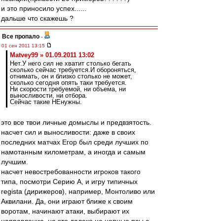
и это приносило успех......
дальше что скажешь ?
Все пропало
-
01 сен 2011 13:15
Matvey99 » 01.09.2011 13:02
Нет.У него сил не хватит столько бегать
сколько сейчас требуется.И обороняться,
отнимать, он и близко столько не может,
сколько сегодня опять таки требуется.
Ни скорости требуемой, ни объема, ни
выносливости, ни отбора.
Сейчас такие НЕнужны.
это все твои личные домыслы и предвзятость.
насчет сил и выносливости: даже в своих
последних матчах Егор был среди лучших по
намотанным километрам, а иногда и самым
лучшим.
насчет невостребованности игроков такого
типа, посмотри Серию А, и игру типичных
regista (дирижеров), например, Монтоливо или
Аквилани. Да, они играют ближе к своим
воротам, начинают атаки, выбирают их