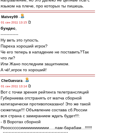
направление, но это далеко не цепные псы с
языком на плече, про которых ты пишешь.
Matvey99
-
01 сен 2011 13:15
бундес
,
------------
Ну веть это гупость.
Пареха хороший игрок?
Че его теперь в нападение не поставить?Так
что ли?
Или Жано последним защитником.
А чё!,игрок то хороший!
CheGuevara
-
01 сен 2011 13:14
Вот с точки зрения рейтинга телетрансляций
Губерниева отстранять от матча сборной
катигарически противопоказано! Это же такой
сюжетище!!! Объявление состава сб.России
вся страна с замиранием ждать будет!!!:
- В Воротах сборной
Рооосссссииииииииииии.....пам-барабам...!!!!!!