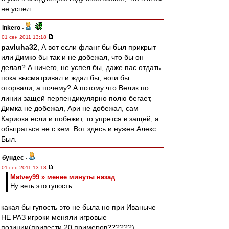
не успел.
inkero
-
01 сен 2011 13:18
pavluha32
, А вот если фланг бы был прикрыт
или Димко бы так и не добежал, что бы он
делал? А ничего, не успел бы, даже пас отдать
пока высматривал и ждал бы, ноги бы
оторвали, а почему? А потому что Велик по
линии защей перпендикулярно полю бегает,
Димка не добежал, Ари не добежал, сам
Кариока если и побежит, то упрется в защей, а
обыграться не с кем. Вот здесь и нужен Алекс.
Был.
бундес
-
01 сен 2011 13:18
Matvey99 » менее минуты назад
Ну веть это гупость.
какая бы гупость это не была но при Иваныче
НЕ РАЗ игроки меняли игровые
позиции(привести 20 примеров??????)