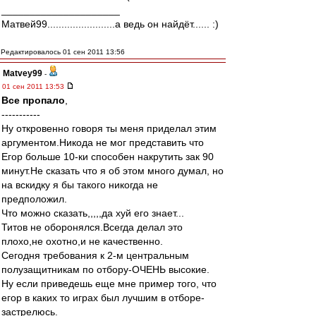
_____________________
Матвей99........................а ведь он найдёт...... :)
Редактировалось 01 сен 2011 13:56
Matvey99
-
01 сен 2011 13:53
Все пропало
,
-----------
Ну откровенно говоря ты меня приделал этим
аргументом.Никода не мог представить что
Егор больше 10-ки способен накрутить зак 90
минут.Не сказать что я об этом много думал, но
на вскидку я бы такого никогда не
предположил.
Что можно сказать,,,,,да хуй его знает...
Титов не оборонялся.Всегда делал это
плохо,не охотно,и не качественно.
Сегодня требования к 2-м центральным
полузащитникам по отбору-ОЧЕНЬ высокие.
Ну если приведешь еще мне пример того, что
егор в каких то играх был лучшим в отборе-
застрелюсь.