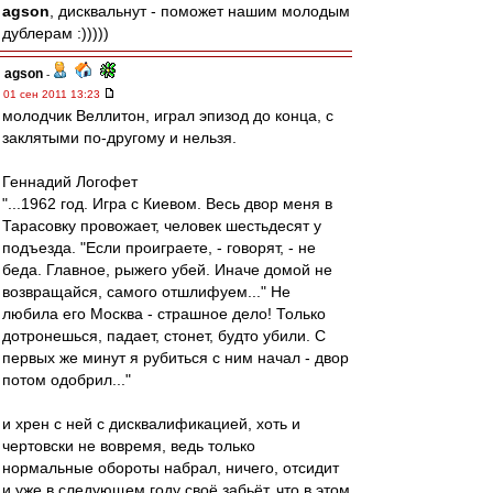
agson
, дисквальнут - поможет нашим молодым
дублерам :)))))
agson
-
01 сен 2011 13:23
молодчик Веллитон, играл эпизод до конца, с
заклятыми по-другому и нельзя.
Геннадий Логофет
"...1962 год. Игра с Киевом. Весь двор меня в
Тарасовку провожает, человек шестьдесят у
подъезда. "Если проиграете, - говорят, - не
беда. Главное, рыжего убей. Иначе домой не
возвращайся, самого отшлифуем..." Не
любила его Москва - страшное дело! Только
дотронешься, падает, стонет, будто убили. С
первых же минут я рубиться с ним начал - двор
потом одобрил..."
и хрен с ней с дисквалификацией, хоть и
чертовски не вовремя, ведь только
нормальные обороты набрал, ничего, отсидит
и уже в следующем году своё забьёт, что в этом