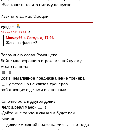
ебла тащить то, что никому не нужно...
Извините за мат. Эмоции.
бундес
-
01 сен 2011 13:07
Matvey99 » Сегодня, 17:26
Жано на фланге?
Вспоминаю слова Романцева_
Дайте мне хорошего игрока и я найду ему
место на поле....
!!!!!!!!!
Вот в чём главное предназначение тренера
,,,,,ну естесьно не считая тренеров
работающих с детьми и юношами....
____________________________
Конечно есть и другой девиз
(челси,реал,манси,......)
-Дайте мне то что я сказал и будет вам
счастие.....
.....девиз имеющий право на жизнь.....но тогда