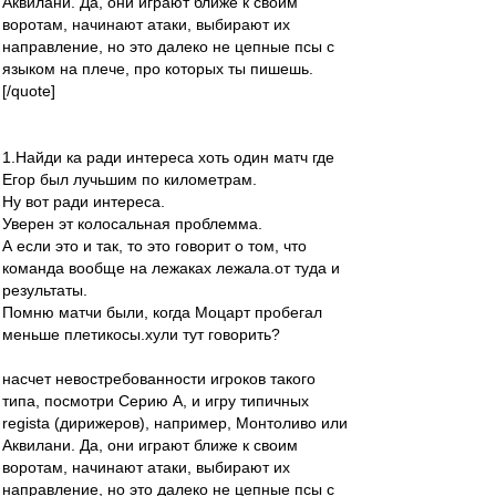
Аквилани. Да, они играют ближе к своим
воротам, начинают атаки, выбирают их
направление, но это далеко не цепные псы с
языком на плече, про которых ты пишешь.
[/quote]
1.Найди ка ради интереса хоть один матч где
Егор был лучьшим по километрам.
Ну вот ради интереса.
Уверен эт колосальная проблемма.
А если это и так, то это говорит о том, что
команда вообще на лежаках лежала.от туда и
результаты.
Помню матчи были, когда Моцарт пробегал
меньше плетикосы.хули тут говорить?
насчет невостребованности игроков такого
типа, посмотри Серию А, и игру типичных
regista (дирижеров), например, Монтоливо или
Аквилани. Да, они играют ближе к своим
воротам, начинают атаки, выбирают их
направление, но это далеко не цепные псы с