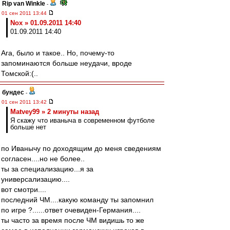
Rip van Winkle
-
01 сен 2011 13:44
Nox » 01.09.2011 14:40
01.09.2011 14:40
Ага, было и такое.. Но, почему-то
запоминаются больше неудачи, вроде
Томской:(..
бундес
-
01 сен 2011 13:42
Matvey99 » 2 минуты назад
Я скажу что иваныча в современном футболе
больше нет
по Иванычу по доходящим до меня сведениям
согласен....но не более..
ты за специализацию...я за
универсализацию....
вот смотри....
последний ЧМ....какую команду ты запомнил
по игре ?......ответ очевиден-Германия....
ты часто за время после ЧМ видишь то же