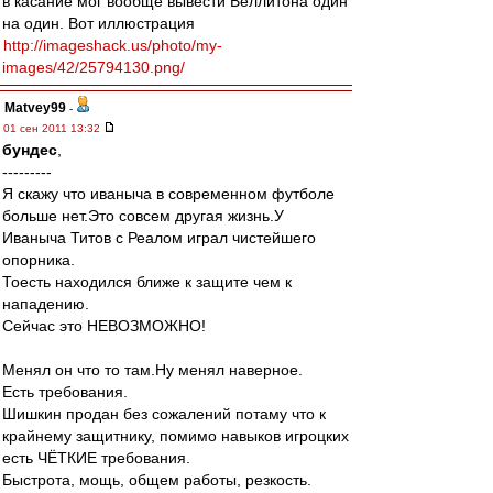
в касание мог вообще вывести Веллитона один
на один. Вот иллюстрация
http://imageshack.us/photo/my-
images/42/25794130.png/
Matvey99
-
01 сен 2011 13:32
бундес
,
---------
Я скажу что иваныча в современном футболе
больше нет.Это совсем другая жизнь.У
Иваныча Титов с Реалом играл чистейшего
опорника.
Тоесть находился ближе к защите чем к
нападению.
Сейчас это НЕВОЗМОЖНО!
Менял он что то там.Ну менял наверное.
Есть требования.
Шишкин продан без сожалений потаму что к
крайнему защитнику, помимо навыков игроцких
есть ЧЁТКИЕ требования.
Быстрота, мощь, общем работы, резкость.