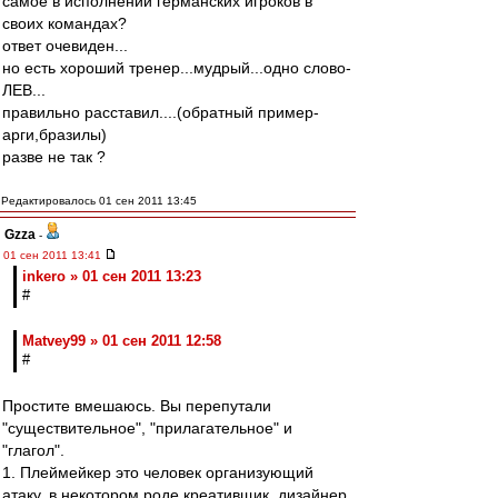
самое в исполнении германских игроков в
своих командах?
ответ очевиден...
но есть хороший тренер...мудрый...одно слово-
ЛЕВ...
правильно расставил....(обратный пример-
арги,бразилы)
разве не так ?
Редактировалось 01 сен 2011 13:45
Gzza
-
01 сен 2011 13:41
inkero » 01 сен 2011 13:23
#
Matvey99 » 01 сен 2011 12:58
#
Простите вмешаюсь. Вы перепутали
"существительное", "прилагательное" и
"глагол".
1. Плеймейкер это человек организующий
атаку, в некотором роде креативщик, дизайнер,