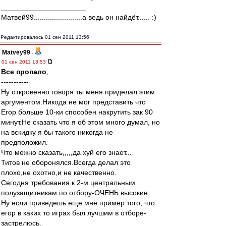
_____________________
Матвей99........................а ведь он найдёт...... :)
Редактировалось 01 сен 2011 13:56
Matvey99
-
01 сен 2011 13:53
Все пропало
,
-----------
Ну откровенно говоря ты меня приделал этим
аргументом.Никода не мог представить что
Егор больше 10-ки способен накрутить зак 90
минут.Не сказать что я об этом много думал, но
на вскидку я бы такого никогда не
предположил.
Что можно сказать,,,,,да хуй его знает...
Титов не оборонялся.Всегда делал это
плохо,не охотно,и не качественно.
Сегодня требования к 2-м центральным
полузащитникам по отбору-ОЧЕНЬ высокие.
Ну если приведешь еще мне пример того, что
егор в каких то играх был лучшим в отборе-
застрелюсь.