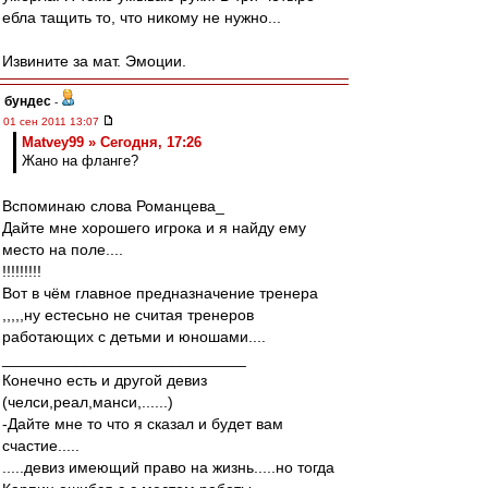
ебла тащить то, что никому не нужно...
Извините за мат. Эмоции.
бундес
-
01 сен 2011 13:07
Matvey99 » Сегодня, 17:26
Жано на фланге?
Вспоминаю слова Романцева_
Дайте мне хорошего игрока и я найду ему
место на поле....
!!!!!!!!!
Вот в чём главное предназначение тренера
,,,,,ну естесьно не считая тренеров
работающих с детьми и юношами....
____________________________
Конечно есть и другой девиз
(челси,реал,манси,......)
-Дайте мне то что я сказал и будет вам
счастие.....
.....девиз имеющий право на жизнь.....но тогда