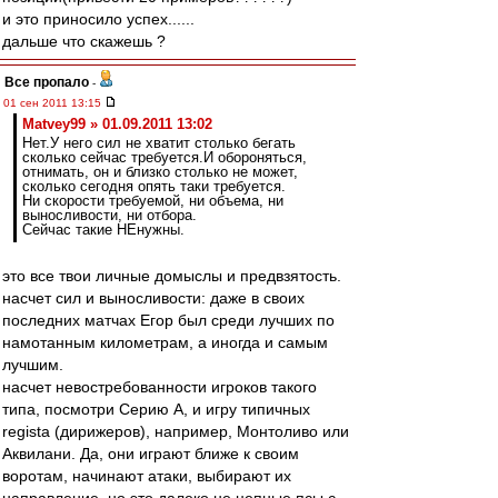
и это приносило успех......
дальше что скажешь ?
Все пропало
-
01 сен 2011 13:15
Matvey99 » 01.09.2011 13:02
Нет.У него сил не хватит столько бегать
сколько сейчас требуется.И обороняться,
отнимать, он и близко столько не может,
сколько сегодня опять таки требуется.
Ни скорости требуемой, ни объема, ни
выносливости, ни отбора.
Сейчас такие НЕнужны.
это все твои личные домыслы и предвзятость.
насчет сил и выносливости: даже в своих
последних матчах Егор был среди лучших по
намотанным километрам, а иногда и самым
лучшим.
насчет невостребованности игроков такого
типа, посмотри Серию А, и игру типичных
regista (дирижеров), например, Монтоливо или
Аквилани. Да, они играют ближе к своим
воротам, начинают атаки, выбирают их