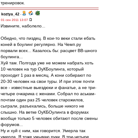
тренировок.
koztya_42
-
01 сен 2011 13:07
Извините, наболело...
Обидно, что пиздец. В кои-то веки стали ебать
коней в боулинг регулярно. На Чемп.ру
порвали всех... Казалось бы: расцвет ВВ-шного
боулинга...
Хуй там. Полгода уже не можем набрать хоть
10 человек на тур ОуКБоулинга, который
проходит 1 раз в месяц. А кони собирают по
20-30 человек на свои туры. И при этом почти
все - известные выездюки и фанатье, а не три-
четыре очкарика с женами. Собрал по аськам-
почтам один раз 25 человек старожилов,
сыграли, разъехались, больше никого не
слышно. На ветке ОуКБОулинга в форумах
вообще только 5 человек обитают после смены
форумов...
Ну и хуй с ним, как говорится. Умерла так
умерла. Я тоже умываю руки. В три-четыре