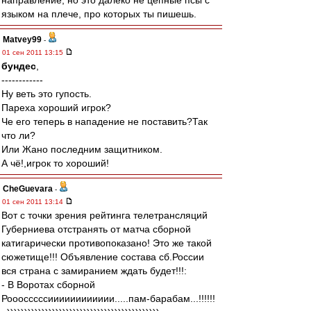
направление, но это далеко не цепные псы с
языком на плече, про которых ты пишешь.
Matvey99
-
01 сен 2011 13:15
бундес
,
------------
Ну веть это гупость.
Пареха хороший игрок?
Че его теперь в нападение не поставить?Так
что ли?
Или Жано последним защитником.
А чё!,игрок то хороший!
CheGuevara
-
01 сен 2011 13:14
Вот с точки зрения рейтинга телетрансляций
Губерниева отстранять от матча сборной
катигарически противопоказано! Это же такой
сюжетище!!! Объявление состава сб.России
вся страна с замиранием ждать будет!!!:
- В Воротах сборной
Рооосссссииииииииииии.....пам-барабам...!!!!!!