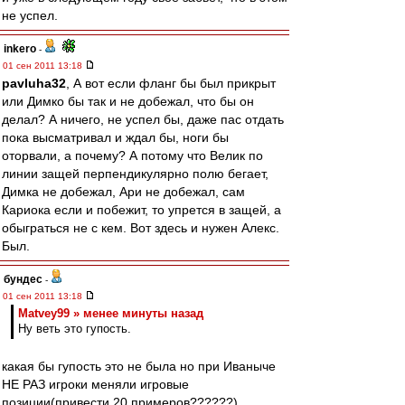
не успел.
inkero
-
01 сен 2011 13:18
pavluha32
, А вот если фланг бы был прикрыт
или Димко бы так и не добежал, что бы он
делал? А ничего, не успел бы, даже пас отдать
пока высматривал и ждал бы, ноги бы
оторвали, а почему? А потому что Велик по
линии защей перпендикулярно полю бегает,
Димка не добежал, Ари не добежал, сам
Кариока если и побежит, то упрется в защей, а
обыграться не с кем. Вот здесь и нужен Алекс.
Был.
бундес
-
01 сен 2011 13:18
Matvey99 » менее минуты назад
Ну веть это гупость.
какая бы гупость это не была но при Иваныче
НЕ РАЗ игроки меняли игровые
позиции(привести 20 примеров??????)