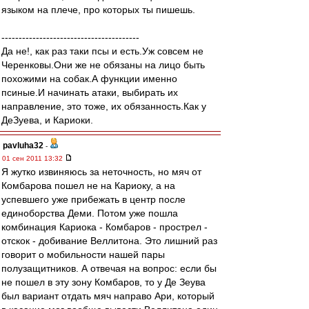
языком на плече, про которых ты пишешь.
----------------------------------------
Да не!, как раз таки псы и есть.Уж совсем не
Черенковы.Они же не обязаны на лицо быть
похожими на собак.А функции именно
псиные.И начинать атаки, выбирать их
направление, это тоже, их обязанность.Как у
ДеЗуева, и Кариоки.
pavluha32
-
01 сен 2011 13:32
Я жутко извиняюсь за неточность, но мяч от
Комбарова пошел не на Кариоку, а на
успевшего уже прибежать в центр после
единоборства Деми. Потом уже пошла
комбинация Кариока - Комбаров - прострел -
отскок - добивание Веллитона. Это лишний раз
говорит о мобильности нашей пары
полузащитников. А отвечая на вопрос: если бы
не пошел в эту зону Комбаров, то у Де Зеува
был вариант отдать мяч направо Ари, который