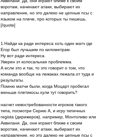
Аквилани. Да, они играют ближе к своим
воротам, начинают атаки, выбирают их
направление, но это далеко не цепные псы с
языком на плече, про которых ты пишешь.
[/quote]
1.Найди ка ради интереса хоть один матч где
Егор был лучьшим по километрам.
Ну вот ради интереса.
Уверен эт колосальная проблемма.
А если это и так, то это говорит о том, что
команда вообще на лежаках лежала.от туда и
результаты.
Помню матчи были, когда Моцарт пробегал
меньше плетикосы.хули тут говорить?
насчет невостребованности игроков такого
типа, посмотри Серию А, и игру типичных
regista (дирижеров), например, Монтоливо или
Аквилани. Да, они играют ближе к своим
воротам, начинают атаки, выбирают их
направление, но это далеко не цепные псы с