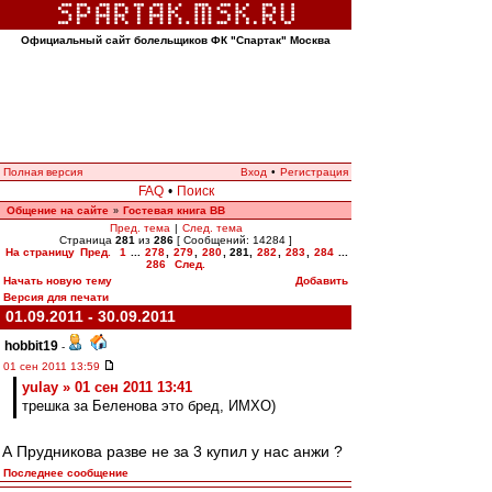
Официальный сайт болельщиков ФК "Спартак" Москва
Полная версия
Вход
•
Регистрация
FAQ
•
Поиск
Общение на сайте
Гостевая книга ВВ
»
Пред. тема
|
След. тема
Страница
281
из
286
[ Сообщений: 14284 ]
На страницу
Пред.
1
...
278
,
279
,
280
,
281
,
282
,
283
,
284
...
286
След.
Начать новую тему
Добавить
Версия для печати
01.09.2011 - 30.09.2011
hobbit19
-
01 сен 2011 13:59
yulay » 01 сен 2011 13:41
трешка за Беленова это бред, ИМХО)
А Прудникова разве не за 3 купил у нас анжи ?
Последнее сообщение