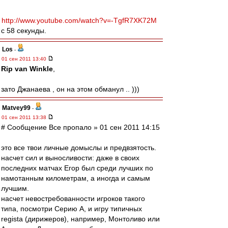
http://www.youtube.com/watch?v=-TgfR7XK72M
с 58 секунды.
Los
-
01 сен 2011 13:40
Rip van Winkle
,
зато Джанаева , он на этом обманул .. )))
Matvey99
-
01 сен 2011 13:38
# Сообщение Все пропало » 01 сен 2011 14:15
это все твои личные домыслы и предвзятость.
насчет сил и выносливости: даже в своих
последних матчах Егор был среди лучших по
намотанным километрам, а иногда и самым
лучшим.
насчет невостребованности игроков такого
типа, посмотри Серию А, и игру типичных
regista (дирижеров), например, Монтоливо или