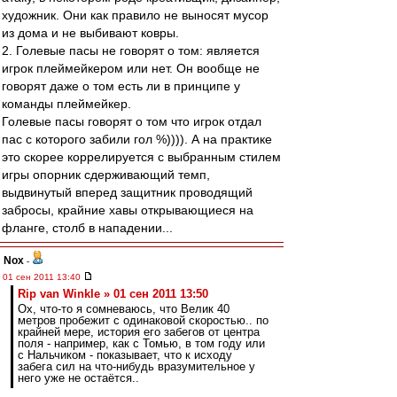
художник. Они как правило не выносят мусор
из дома и не выбивают ковры.
2. Голевые пасы не говорят о том: является
игрок плеймейкером или нет. Он вообще не
говорят даже о том есть ли в принципе у
команды плеймейкер.
Голевые пасы говорят о том что игрок отдал
пас с которого забили гол %)))). А на практике
это скорее коррелируется с выбранным стилем
игры опорник сдерживающий темп,
выдвинутый вперед защитник проводящий
забросы, крайние хавы открывающиеся на
фланге, столб в нападении...
Nox
-
01 сен 2011 13:40
Rip van Winkle » 01 сен 2011 13:50
Ох, что-то я сомневаюсь, что Велик 40
метров пробежит с одинаковой скоростью.. по
крайней мере, история его забегов от центра
поля - например, как с Томью, в том году или
с Нальчиком - показывает, что к исходу
забега сил на что-нибудь вразумительное у
него уже не остаётся..