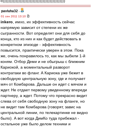
о))))))))))))))))))))))))))))))))))))))))))))
pavluha32
-
01 сен 2011 13:10
inkero
, имхо, их эффективность сейчас
напрямую зависит от степени их же
сыгранности. Вот определят они для себя до
конца, кто из них и как будет действовать в
конкретном эпизоде - эффективность
повысится, практически уверен в этом. Пока
же, очень понравилось то, как мы зыбили 1-й
коням. Отбор Деми и не обыгрыш с ближним
Кариокой, а моментальный разворот
контратаки во фланг. А Кариока уже бежит в
свободную центральную зону, где и получает
мяч от Комбарова. Дальше он идет с мячом и
ждет. Не отдает первому увиденному впереди
партнеру, а ждет. Потому что прекрасно видит
слева от себя свободную зону на фланге, но
не видит там Комбарова (говорят, завис на
центральной линии, по телекартинке не видно
было). А вот когда ДимКо туда прибежал -
остальное уже было делом техники и