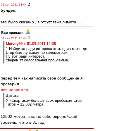
01 сен 2011 13:44
бундес
,
это было сказано , в отсутствии лимита ...
Все пропало
-
01 сен 2011 13:44
Matvey99 » 01.09.2011 14:38
1.Найди ка ради интереса хоть один матч где
Егор был лучьшим по километрам.
Ну вот ради интереса.
Уверен эт колосальная проблемма.
перед тем как написать свое сообщение я
проверил
вот, например
Цитата
У «Спартака» больше всех пробежал Егор
Титов – 12 502 метра.
12502 метра, вполне себе европейский
уровень. и это в 31 год.