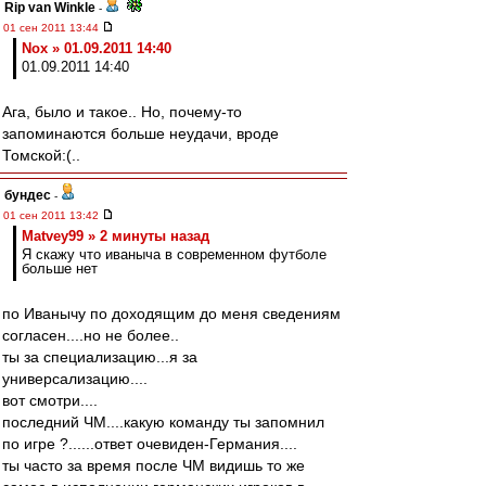
Rip van Winkle
-
01 сен 2011 13:44
Nox » 01.09.2011 14:40
01.09.2011 14:40
Ага, было и такое.. Но, почему-то
запоминаются больше неудачи, вроде
Томской:(..
бундес
-
01 сен 2011 13:42
Matvey99 » 2 минуты назад
Я скажу что иваныча в современном футболе
больше нет
по Иванычу по доходящим до меня сведениям
согласен....но не более..
ты за специализацию...я за
универсализацию....
вот смотри....
последний ЧМ....какую команду ты запомнил
по игре ?......ответ очевиден-Германия....
ты часто за время после ЧМ видишь то же