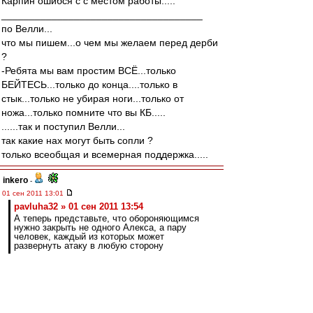
Карпин ошибся с с местом работы.....
____________________________________
по Велли...
что мы пишем...о чем мы желаем перед дерби
?
-Ребята мы вам простим ВСЁ...только
БЕЙТЕСЬ...только до конца....только в
стык...только не убирая ноги...только от
ножа...только помните что вы КБ.....
......так и поступил Велли...
так какие нах могут быть сопли ?
только всеобщая и всемерная поддержка.....
inkero
-
01 сен 2011 13:01
pavluha32 » 01 сен 2011 13:54
А теперь представьте, что обороняющимся
нужно закрыть не одного Алекса, а пару
человек, каждый из которых может
развернуть атаку в любую сторону
Пара Деми-Кариока играет с настолько
размытыми функциями, т.е. универсально, что