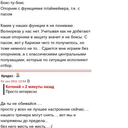
Бокс-ту-бокс
Опорник с функциями плэймейкера, т.е. с
пасом
Какие у наших функции я не понимаю.
Волнореза у нас нет. Учитывая как не добегают
наши опорники в защиту значит и не боксы. С
пасом, вот у Кариоки чего то получилось, но
тоже немного не то... Сдается мне играем без
опорников, а с классическими центральными
полузащами, которые по ситуации исполняют
отбор.
бундес
-
01 сен 2011 13:54
Котений » 2 минуты назад
Просто интересно
Да ты не обижайся.....
просто у всех не лучшее настроение сейчас....
нашего тренера могут снять.....вот мы и
напряжены до предела...
без него жисть не жисть....:(