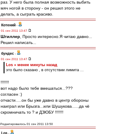
раз. У него была полная возможность выбить
мяч ногой в сторону - он решил этого не
делать, а сыграть красиво.
Котений
-
01 сен 2011 13:47
Штиллер
, Просто интересно.Я читаю давно...
Решил написать...
бундес
-
01 сен 2011 13:47
Los » менее минуты назад
это было сказано , в отсутствии лимита ...
!!!!!!!
вот надо было тебе вмешаться...???
согласен :)
отчасти.....он бы уже давно в центр обороны
наиграл или Брызга...или Шушукова......да чё
скромничать то ? и ДЗЮБУ !!!!!!!
Редактировалось 01 сен 2011 13:50
Los
-