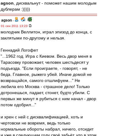
agson
, дисквальнут - поможет нашим молодым
дублерам :)))))
agson
-
01 сен 2011 13:23
молодчик Веллитон, играл эпизод до конца, с
заклятыми по-другому и нельзя.
Геннадий Логофет
"...1962 год. Игра с Киевом. Весь двор меня в
Тарасовку провожает, человек шестьдесят у
подъезда. "Если проиграете, - говорят, - не
беда. Главное, рыжего убей. Иначе домой не
возвращайся, самого отшлифуем..." Не
любила его Москва - страшное дело! Только
дотронешься, падает, стонет, будто убили. С
первых же минут я рубиться с ним начал - двор
потом одобрил..."
и хрен с ней с дисквалификацией, хоть и
чертовски не вовремя, ведь только
нормальные обороты набрал, ничего, отсидит
и уже в следующем году своё забьёт, что в этом