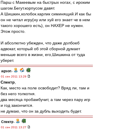
Парш с Макеевым на быстрых ногах, с ироким
шагом.Бегут.корпусом давят.
А Шишкин,колобок.карлик симинящий.И как бы
он не читал игру(ну или хуй его знает че в нем
такого хорошего есть), он НАХЕР не нужен.
Этож просто.
И абсолютно убежден, что даже долбоеб
адвокат, который об этой сборной думает
меньше всего в жизни, его,Шишкина от туда
уберет.
agson
-
01 сен 2011 13:29
Спектр
,
Как, место на поле освободит? Вряд ли, там и
без него толкотня.
два месяца пробамбучит, а там через пару игр
и год закончится.
не думаю, что он за дубль выходить будет.
Спектр
-
01 сен 2011 13:27