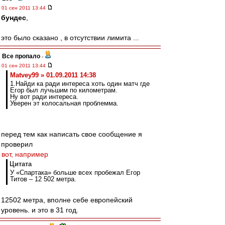
01 сен 2011 13:44
бундес
,
это было сказано , в отсутствии лимита ...
Все пропало
-
01 сен 2011 13:44
Matvey99 » 01.09.2011 14:38
1.Найди ка ради интереса хоть один матч где
Егор был лучьшим по километрам.
Ну вот ради интереса.
Уверен эт колосальная проблемма.
перед тем как написать свое сообщение я
проверил
вот, например
Цитата
У «Спартака» больше всех пробежал Егор
Титов – 12 502 метра.
12502 метра, вполне себе европейский
уровень. и это в 31 год.