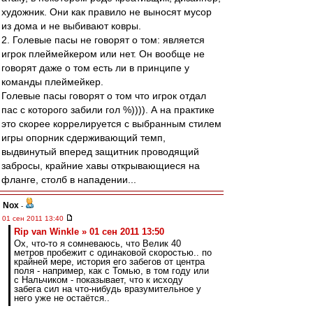
художник. Они как правило не выносят мусор
из дома и не выбивают ковры.
2. Голевые пасы не говорят о том: является
игрок плеймейкером или нет. Он вообще не
говорят даже о том есть ли в принципе у
команды плеймейкер.
Голевые пасы говорят о том что игрок отдал
пас с которого забили гол %)))). А на практике
это скорее коррелируется с выбранным стилем
игры опорник сдерживающий темп,
выдвинутый вперед защитник проводящий
забросы, крайние хавы открывающиеся на
фланге, столб в нападении...
Nox
-
01 сен 2011 13:40
Rip van Winkle » 01 сен 2011 13:50
Ох, что-то я сомневаюсь, что Велик 40
метров пробежит с одинаковой скоростью.. по
крайней мере, история его забегов от центра
поля - например, как с Томью, в том году или
с Нальчиком - показывает, что к исходу
забега сил на что-нибудь вразумительное у
него уже не остаётся..