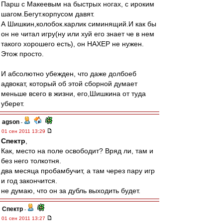
Парш с Макеевым на быстрых ногах, с ироким
шагом.Бегут.корпусом давят.
А Шишкин,колобок.карлик симинящий.И как бы
он не читал игру(ну или хуй его знает че в нем
такого хорошего есть), он НАХЕР не нужен.
Этож просто.
И абсолютно убежден, что даже долбоеб
адвокат, который об этой сборной думает
меньше всего в жизни, его,Шишкина от туда
уберет.
agson
-
01 сен 2011 13:29
Спектр
,
Как, место на поле освободит? Вряд ли, там и
без него толкотня.
два месяца пробамбучит, а там через пару игр
и год закончится.
не думаю, что он за дубль выходить будет.
Спектр
-
01 сен 2011 13:27