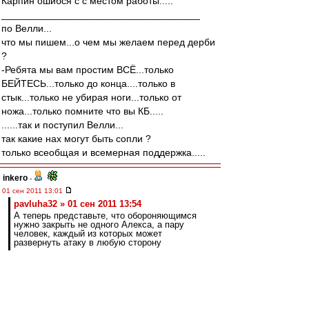
Карпин ошибся с с местом работы.....
____________________________________
по Велли...
что мы пишем...о чем мы желаем перед дерби
?
-Ребята мы вам простим ВСЁ...только
БЕЙТЕСЬ...только до конца....только в
стык...только не убирая ноги...только от
ножа...только помните что вы КБ.....
......так и поступил Велли...
так какие нах могут быть сопли ?
только всеобщая и всемерная поддержка.....
inkero
-
01 сен 2011 13:01
pavluha32 » 01 сен 2011 13:54
А теперь представьте, что обороняющимся
нужно закрыть не одного Алекса, а пару
человек, каждый из которых может
развернуть атаку в любую сторону
Пара Деми-Кариока играет с настолько
размытыми функциями, т.е. универсально, что