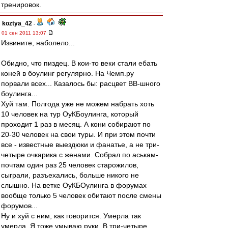
тренировок.
koztya_42
-
01 сен 2011 13:07
Извините, наболело...
Обидно, что пиздец. В кои-то веки стали ебать
коней в боулинг регулярно. На Чемп.ру
порвали всех... Казалось бы: расцвет ВВ-шного
боулинга...
Хуй там. Полгода уже не можем набрать хоть
10 человек на тур ОуКБоулинга, который
проходит 1 раз в месяц. А кони собирают по
20-30 человек на свои туры. И при этом почти
все - известные выездюки и фанатье, а не три-
четыре очкарика с женами. Собрал по аськам-
почтам один раз 25 человек старожилов,
сыграли, разъехались, больше никого не
слышно. На ветке ОуКБОулинга в форумах
вообще только 5 человек обитают после смены
форумов...
Ну и хуй с ним, как говорится. Умерла так
умерла. Я тоже умываю руки. В три-четыре