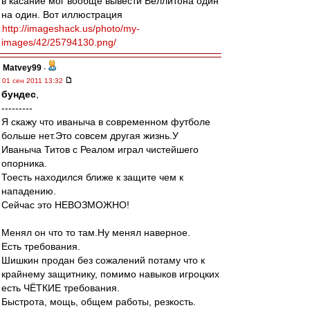
в касание мог вообще вывести Веллитона один
на один. Вот иллюстрация
http://imageshack.us/photo/my-
images/42/25794130.png/
Matvey99
-
01 сен 2011 13:32
бундес
,
---------
Я скажу что иваныча в современном футболе
больше нет.Это совсем другая жизнь.У
Иваныча Титов с Реалом играл чистейшего
опорника.
Тоесть находился ближе к защите чем к
нападению.
Сейчас это НЕВОЗМОЖНО!
Менял он что то там.Ну менял наверное.
Есть требования.
Шишкин продан без сожалений потаму что к
крайнему защитнику, помимо навыков игроцких
есть ЧЁТКИЕ требования.
Быстрота, мощь, общем работы, резкость.