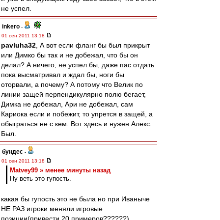
не успел.
inkero
-
01 сен 2011 13:18
pavluha32
, А вот если фланг бы был прикрыт
или Димко бы так и не добежал, что бы он
делал? А ничего, не успел бы, даже пас отдать
пока высматривал и ждал бы, ноги бы
оторвали, а почему? А потому что Велик по
линии защей перпендикулярно полю бегает,
Димка не добежал, Ари не добежал, сам
Кариока если и побежит, то упрется в защей, а
обыграться не с кем. Вот здесь и нужен Алекс.
Был.
бундес
-
01 сен 2011 13:18
Matvey99 » менее минуты назад
Ну веть это гупость.
какая бы гупость это не была но при Иваныче
НЕ РАЗ игроки меняли игровые
позиции(привести 20 примеров??????)