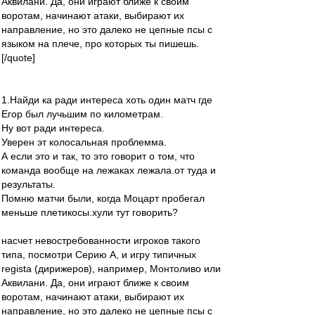
Аквилани. Да, они играют ближе к своим
воротам, начинают атаки, выбирают их
направление, но это далеко не цепные псы с
языком на плече, про которых ты пишешь.
[/quote]
1.Найди ка ради интереса хоть один матч где
Егор был лучьшим по километрам.
Ну вот ради интереса.
Уверен эт колосальная проблемма.
А если это и так, то это говорит о том, что
команда вообще на лежаках лежала.от туда и
результаты.
Помню матчи были, когда Моцарт пробегал
меньше плетикосы.хули тут говорить?
насчет невостребованности игроков такого
типа, посмотри Серию А, и игру типичных
regista (дирижеров), например, Монтоливо или
Аквилани. Да, они играют ближе к своим
воротам, начинают атаки, выбирают их
направление, но это далеко не цепные псы с