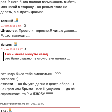
раз. У него была полная возможность выбить
мяч ногой в сторону - он решил этого не
делать, а сыграть красиво.
Котений
-
01 сен 2011 13:47
Штиллер
, Просто интересно.Я читаю давно...
Решил написать...
бундес
-
01 сен 2011 13:47
Los » менее минуты назад
это было сказано , в отсутствии лимита ...
!!!!!!!
вот надо было тебе вмешаться...???
согласен :)
отчасти.....он бы уже давно в центр обороны
наиграл или Брызга...или Шушукова......да чё
скромничать то ? и ДЗЮБУ !!!!!!!
Редактировалось 01 сен 2011 13:50
Los
-