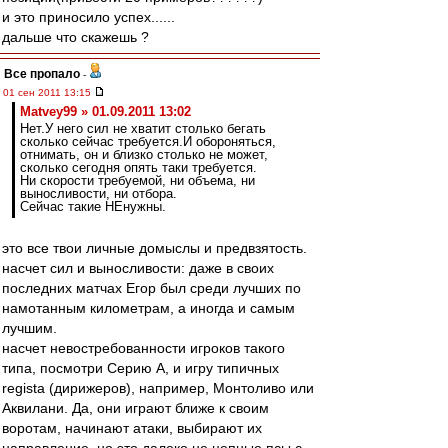
и это приносило успех......
дальше что скажешь ?
Все пропало
-
01 сен 2011 13:15
Matvey99 » 01.09.2011 13:02
Нет.У него сил не хватит столько бегать
сколько сейчас требуется.И обороняться,
отнимать, он и близко столько не может,
сколько сегодня опять таки требуется.
Ни скорости требуемой, ни объема, ни
выносливости, ни отбора.
Сейчас такие НЕнужны.
это все твои личные домыслы и предвзятость.
насчет сил и выносливости: даже в своих
последних матчах Егор был среди лучших по
намотанным километрам, а иногда и самым
лучшим.
насчет невостребованности игроков такого
типа, посмотри Серию А, и игру типичных
regista (дирижеров), например, Монтоливо или
Аквилани. Да, они играют ближе к своим
воротам, начинают атаки, выбирают их