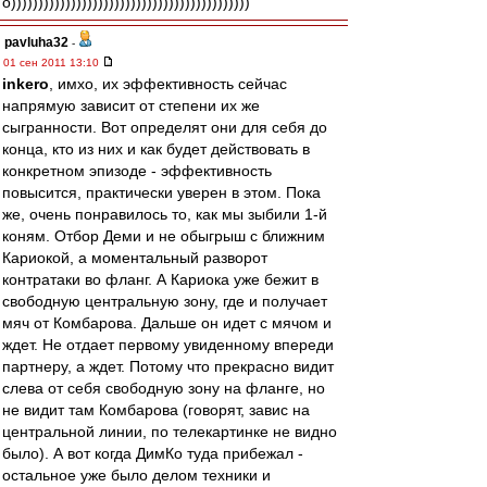
о))))))))))))))))))))))))))))))))))))))))))))
pavluha32
-
01 сен 2011 13:10
inkero
, имхо, их эффективность сейчас
напрямую зависит от степени их же
сыгранности. Вот определят они для себя до
конца, кто из них и как будет действовать в
конкретном эпизоде - эффективность
повысится, практически уверен в этом. Пока
же, очень понравилось то, как мы зыбили 1-й
коням. Отбор Деми и не обыгрыш с ближним
Кариокой, а моментальный разворот
контратаки во фланг. А Кариока уже бежит в
свободную центральную зону, где и получает
мяч от Комбарова. Дальше он идет с мячом и
ждет. Не отдает первому увиденному впереди
партнеру, а ждет. Потому что прекрасно видит
слева от себя свободную зону на фланге, но
не видит там Комбарова (говорят, завис на
центральной линии, по телекартинке не видно
было). А вот когда ДимКо туда прибежал -
остальное уже было делом техники и