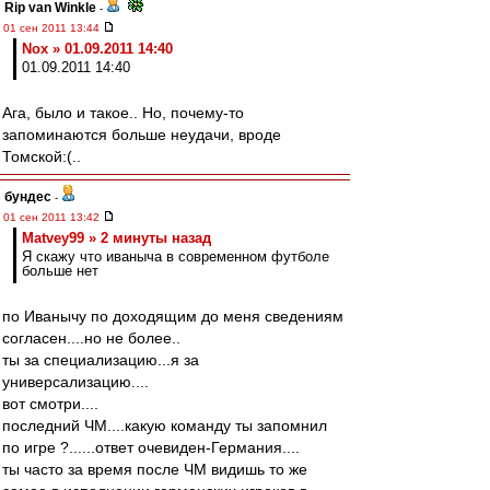
Rip van Winkle
-
01 сен 2011 13:44
Nox » 01.09.2011 14:40
01.09.2011 14:40
Ага, было и такое.. Но, почему-то
запоминаются больше неудачи, вроде
Томской:(..
бундес
-
01 сен 2011 13:42
Matvey99 » 2 минуты назад
Я скажу что иваныча в современном футболе
больше нет
по Иванычу по доходящим до меня сведениям
согласен....но не более..
ты за специализацию...я за
универсализацию....
вот смотри....
последний ЧМ....какую команду ты запомнил
по игре ?......ответ очевиден-Германия....
ты часто за время после ЧМ видишь то же