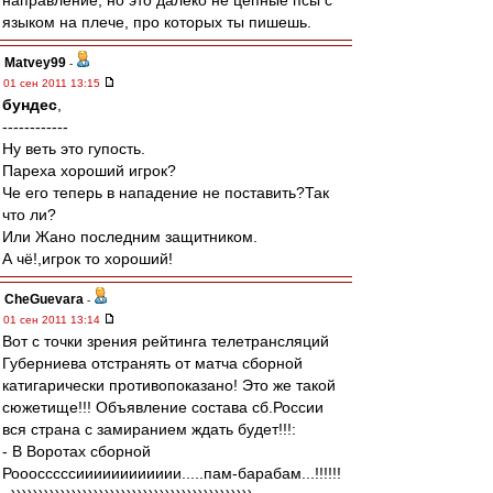
направление, но это далеко не цепные псы с
языком на плече, про которых ты пишешь.
Matvey99
-
01 сен 2011 13:15
бундес
,
------------
Ну веть это гупость.
Пареха хороший игрок?
Че его теперь в нападение не поставить?Так
что ли?
Или Жано последним защитником.
А чё!,игрок то хороший!
CheGuevara
-
01 сен 2011 13:14
Вот с точки зрения рейтинга телетрансляций
Губерниева отстранять от матча сборной
катигарически противопоказано! Это же такой
сюжетище!!! Объявление состава сб.России
вся страна с замиранием ждать будет!!!:
- В Воротах сборной
Рооосссссииииииииииии.....пам-барабам...!!!!!!