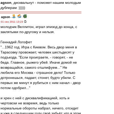
agson
, дисквальнут - поможет нашим молодым
дублерам :)))))
agson
-
01 сен 2011 13:23
молодчик Веллитон, играл эпизод до конца, с
заклятыми по-другому и нельзя.
Геннадий Логофет
"...1962 год. Игра с Киевом. Весь двор меня в
Тарасовку провожает, человек шестьдесят у
подъезда. "Если проиграете, - говорят, - не
беда. Главное, рыжего убей. Иначе домой не
возвращайся, самого отшлифуем..." Не
любила его Москва - страшное дело! Только
дотронешься, падает, стонет, будто убили. С
первых же минут я рубиться с ним начал - двор
потом одобрил..."
и хрен с ней с дисквалификацией, хоть и
чертовски не вовремя, ведь только
нормальные обороты набрал, ничего, отсидит
и уже в следующем году своё забьёт, что в этом