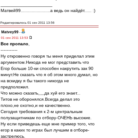
_____________________
Матвей99........................а ведь он найдёт...... :)
Редактировалось 01 сен 2011 13:56
Matvey99
-
01 сен 2011 13:53
Все пропало
,
-----------
Ну откровенно говоря ты меня приделал этим
аргументом.Никода не мог представить что
Егор больше 10-ки способен накрутить зак 90
минут.Не сказать что я об этом много думал, но
на вскидку я бы такого никогда не
предположил.
Что можно сказать,,,,,да хуй его знает...
Титов не оборонялся.Всегда делал это
плохо,не охотно,и не качественно.
Сегодня требования к 2-м центральным
полузащитникам по отбору-ОЧЕНЬ высокие.
Ну если приведешь еще мне пример того, что
егор в каких то играх был лучшим в отборе-
застрелюсь.