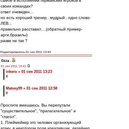
самое в исполнении германских игроков в
своих командах?
ответ очевиден...
но есть хороший тренер...мудрый...одно слово-
ЛЕВ...
правильно расставил....(обратный пример-
арги,бразилы)
разве не так ?
Редактировалось 01 сен 2011 13:45
Gzza
-
01 сен 2011 13:41
inkero » 01 сен 2011 13:23
#
Matvey99 » 01 сен 2011 12:58
#
Простите вмешаюсь. Вы перепутали
"существительное", "прилагательное" и
"глагол".
1. Плеймейкер это человек организующий
атаку, в некотором роде креативщик, дизайнер,