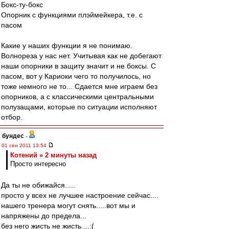
Бокс-ту-бокс
Опорник с функциями плэймейкера, т.е. с
пасом
Какие у наших функции я не понимаю.
Волнореза у нас нет. Учитывая как не добегают
наши опорники в защиту значит и не боксы. С
пасом, вот у Кариоки чего то получилось, но
тоже немного не то... Сдается мне играем без
опорников, а с классическими центральными
полузащами, которые по ситуации исполняют
отбор.
бундес
-
01 сен 2011 13:54
Котений » 2 минуты назад
Просто интересно
Да ты не обижайся.....
просто у всех не лучшее настроение сейчас....
нашего тренера могут снять.....вот мы и
напряжены до предела...
без него жисть не жисть....:(