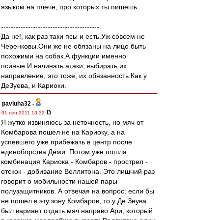
языком на плече, про которых ты пишешь.
----------------------------------------
Да не!, как раз таки псы и есть.Уж совсем не
Черенковы.Они же не обязаны на лицо быть
похожими на собак.А функции именно
псиные.И начинать атаки, выбирать их
направление, это тоже, их обязанность.Как у
ДеЗуева, и Кариоки.
pavluha32
-
01 сен 2011 13:32
Я жутко извиняюсь за неточность, но мяч от
Комбарова пошел не на Кариоку, а на
успевшего уже прибежать в центр после
единоборства Деми. Потом уже пошла
комбинация Кариока - Комбаров - прострел -
отскок - добивание Веллитона. Это лишний раз
говорит о мобильности нашей пары
полузащитников. А отвечая на вопрос: если бы
не пошел в эту зону Комбаров, то у Де Зеува
был вариант отдать мяч направо Ари, который