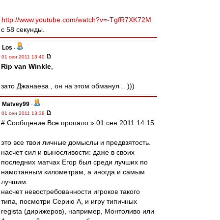
http://www.youtube.com/watch?v=-TgfR7XK72M
с 58 секунды.
Los
-
01 сен 2011 13:40
Rip van Winkle
,
зато Джанаева , он на этом обманул .. )))
Matvey99
-
01 сен 2011 13:38
# Сообщение Все пропало » 01 сен 2011 14:15
это все твои личные домыслы и предвзятость.
насчет сил и выносливости: даже в своих
последних матчах Егор был среди лучших по
намотанным километрам, а иногда и самым
лучшим.
насчет невостребованности игроков такого
типа, посмотри Серию А, и игру типичных
regista (дирижеров), например, Монтоливо или