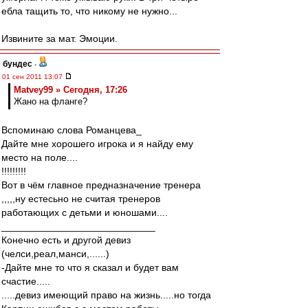
ебла тащить то, что никому не нужно...
Извините за мат. Эмоции.
бундес
-
01 сен 2011 13:07
Matvey99 » Сегодня, 17:26
Жано на фланге?
Вспоминаю слова Романцева_
Дайте мне хорошего игрока и я найду ему
место на поле....
!!!!!!!!!
Вот в чём главное предназначение тренера
,,,,,ну естесьно не считая тренеров
работающих с детьми и юношами....
____________________________
Конечно есть и другой девиз
(челси,реал,манси,......)
-Дайте мне то что я сказал и будет вам
счастие.....
.....девиз имеющий право на жизнь.....но тогда