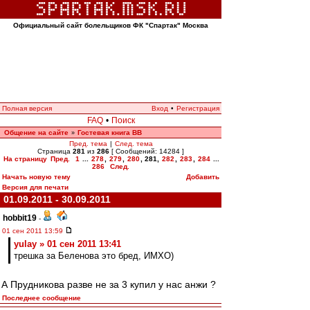
Официальный сайт болельщиков ФК "Спартак" Москва
Полная версия
Вход
•
Регистрация
FAQ
•
Поиск
Общение на сайте
Гостевая книга ВВ
»
Пред. тема
|
След. тема
Страница
281
из
286
[ Сообщений: 14284 ]
На страницу
Пред.
1
...
278
,
279
,
280
,
281
,
282
,
283
,
284
...
286
След.
Начать новую тему
Добавить
Версия для печати
01.09.2011 - 30.09.2011
hobbit19
-
01 сен 2011 13:59
yulay » 01 сен 2011 13:41
трешка за Беленова это бред, ИМХО)
А Прудникова разве не за 3 купил у нас анжи ?
Последнее сообщение