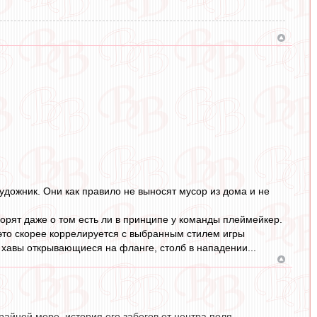
удожник. Они как правило не выносят мусор из дома и не
ворят даже о том есть ли в принципе у команды плеймейкер.
е это скорее коррелируется с выбранным стилем игры
хавы открывающиеся на фланге, столб в нападении...
райней мере, история его забегов от центра поля -