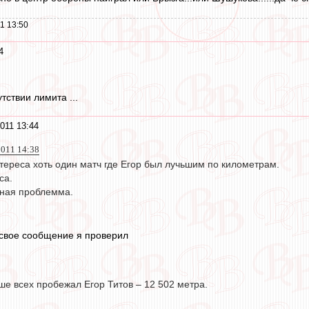
1 13:50
4
утствии лимита ...
011 13:44
2011 14:38
тереса хоть один матч где Егор был лучьшим по километрам.
са.
ьная проблемма.
 свое сообщение я проверил
е всех пробежал Егор Титов – 12 502 метра.