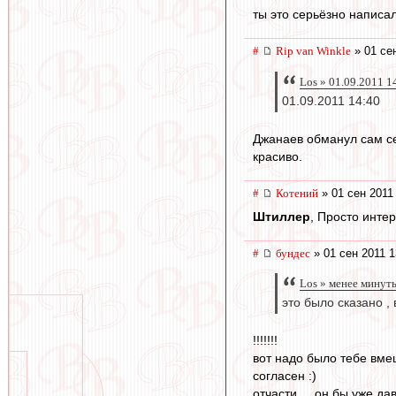
ты это серьёзно написал
#
Rip van Winkle
» 01 сен
Los » 01.09.2011 1
01.09.2011 14:40
Джанаев обманул сам себ
красиво.
#
Котений
» 01 сен 2011
Штиллер
, Просто интер
#
бундес
» 01 сен 2011 1
Los » менее минут
это было сказано , 
!!!!!!!
вот надо было тебе вме
согласен :)
отчасти.....он бы уже да