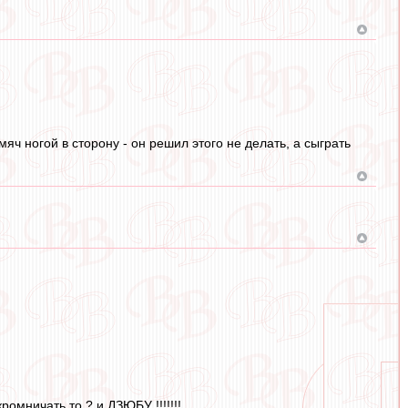
яч ногой в сторону - он решил этого не делать, а сыграть
ромничать то ? и ДЗЮБУ !!!!!!!