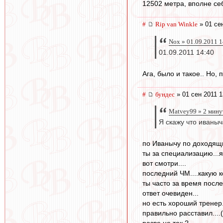
12502 метра, вполне себ
#
Rip van Winkle
» 01 сен
Nox » 01.09.2011 1
01.09.2011 14:40
Ага, было и такое.. Но,
#
бундес
» 01 сен 2011 1
Matvey99 » 2 мину
Я скажу что иваны
по Иванычу по доходящи
ты за специализацию...я
вот смотри....
последний ЧМ....какую к
ты часто за время посл
ответ очевиден...
но есть хороший тренер.
правильно расставил...