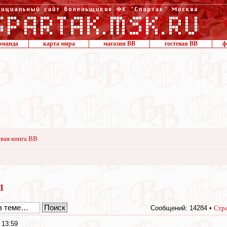
оманда
карта мира
магазин ВВ
гостевая ВВ
ф
вая книга ВВ
11
Сообщений: 14284 •
Стр
 13:59