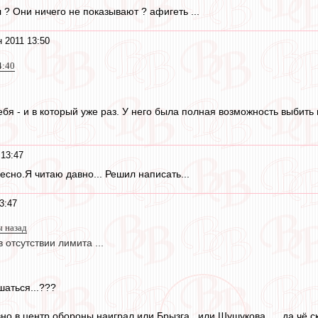
 ? Они ничего не показывают ? афигеть ...
 2011 13:50
4:40
я - и в который уже раз. У него была полная возможность выбить м
 13:47
есно.Я читаю давно... Решил написать...
3:47
ы назад
в отсутствии лимита ...
шаться...???
вно в центр обороны наиграл или Брызга...или Шушукова......да чё ск