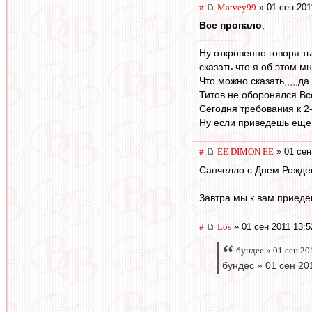
#
Matvey99
» 01 сен 201
Все пропало
,
-----------
Ну откровенно говоря т
сказать что я об этом м
Что можно сказать,,,,,да 
Титов не оборонялся.Все
Сегодня требования к 
Ну если приведешь еще 
#
EE DIMON EE
» 01 сен
Санчелло с Днем Рожде
Завтра мы к вам приеде
#
Los
» 01 сен 2011 13:5
бундес » 01 сен 20
бундес » 01 сен 20