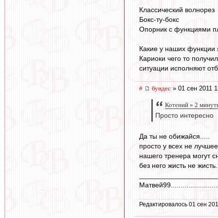
Классический волнорез
Бокс-ту-бокс
Опорник с функциями пл
Какие у наших функции я
Кариоки чего то получи
ситуации исполняют отб
#
бундес
» 01 сен 2011 1
Котений » 2 минут
Просто интересно
Да ты не обижайся.....
просто у всех не лучшее
нашего тренера могут сн
без него жисть не жисть..
____________________
Матвей99.....................
Редактировалось 01 сен 201