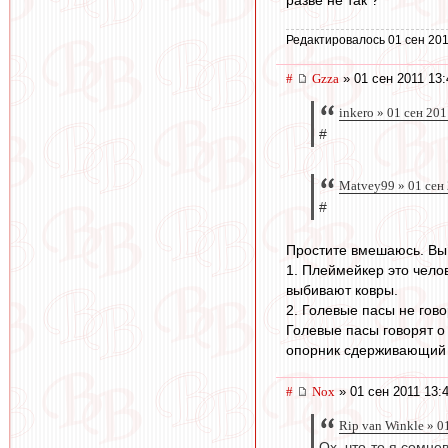
разве не так ?
Редактировалось 01 сен 201
#
Gzza
» 01 сен 2011 13:
inkero » 01 сен 20
#
Matvey99 » 01 сен
#
Простите вмешаюсь. Вы 
1. Плеймейкер это чело
выбивают ковры.
2. Голевые пасы не гов
Голевые пасы говорят о 
опорник сдерживающий т
#
Nox
» 01 сен 2011 13:
Rip van Winkle » 0
Ох, что-то я сомне