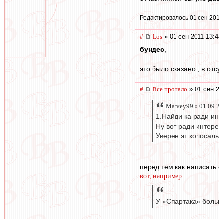
Редактировалось 01 сен 201
#
Los
» 01 сен 2011 13:4
бундес
,
это было сказано , в отс
#
Все пропало
» 01 сен 2
Matvey99 » 01.09.
1.Найди ка ради ин
Ну вот ради интере
Уверен эт колосал
перед тем как написать
вот, например
У «Спартака» больш