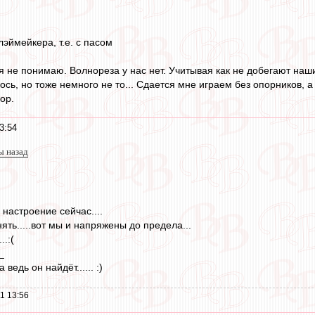
эймейкера, т.е. с пасом
 не понимаю. Волнореза у нас нет. Учитывая как не добегают наши 
лось, но тоже немного не то... Сдается мне играем без опорников,
ор.
3:54
ы назад
 настроение сейчас....
ять.....вот мы и напряжены до предела...
..:(
_
...а ведь он найдёт...... :)
1 13:56