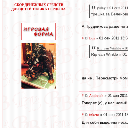
СБОР ДЕНЕЖНЫХ СРЕДСТВ
yulay » 01 сен 201
ДЛЯ ДЕТЕЙ ТОЛИКА ГЕРЦЫНА
трешка за Беленов
А Прудникова разве не з
#
Los
» 01 сен 2011 13:5
Rip van Winkle » 0
Rip van Winkle » 01
да не . Пересмотри моме
...
#
Andreich
» 01 сен 2011
Говорят (с), у нас новы
#
inkero
» 01 сен 2011 1
Для себя выделяю неск