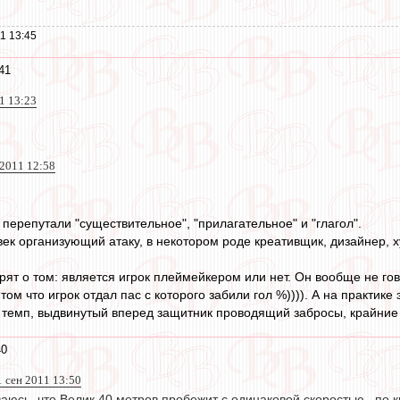
1 13:45
41
11 13:23
 2011 12:58
перепутали "существительное", "прилагательное" и "глагол".
век организующий атаку, в некотором роде креативщик, дизайнер, х
орят о том: является игрок плеймейкером или нет. Он вообще не го
том что игрок отдал пас с которого забили гол %)))). А на практик
емп, выдвинутый вперед защитник проводящий забросы, крайние 
40
1 сен 2011 13:50
ваюсь, что Велик 40 метров пробежит с одинаковой скоростью.. по к