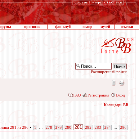
орумы
прогнозы
фан-клуб
юмор
музей
ссылки
Расширенный поиск
FAQ
Регистрация
Вход
Календарь ВВ
281
аница
281
из
286
•
1
...
278
279
280
282
283
284
...
286