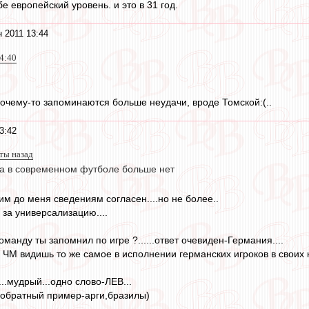
е европейский уровень. и это в 31 год.
 2011 13:44
4:40
 почему-то запоминаются больше неудачи, вроде Томской:(..
3:42
ты назад
ча в современном футболе больше нет
м до меня сведениям согласен....но не более..
 за универсализацию....
оманду ты запомнил по игре ?......ответ очевиден-Германия....
е ЧМ видишь то же самое в исполнении германских игроков в своих
..мудрый...одно слово-ЛЕВ...
.(обратный пример-арги,бразилы)