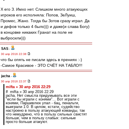
Х его З. Имхо нет. Слишком много атакующих
игроков его исполняла: Попов, ЗеЛуиш,
Промес, Жано. Тогда бы Зотов сразу играл. Да
и дефов только 4 было))) и даже(и слава Богу)
в концовке никаких Гранат на поле не
выбросили)))
SAS
-
30 апр 2016 22:38
что бы опять не писали здесь в прениях :-)
-Самое Красивое - ЭТО СЧЁТ НА ТАБЛО!!!
jacha
-
30 апр 2016 22:37
mifta » 30 апр 2016 22:29
# mifta » 30 апр 2016 22:29
jacha, Нет смысла придумывать все эти
"если бы играли с конями"... Вот играли с
конями, Паршивлюк упал - бац, пенальти,
выиграли 1:0. В целом, кстати, судейство
настроено в пользу атакующей команды, так
что немудрено, что в пользу сильных свистят
больше, чем в пользу слабых: сильные
просто больше атакуют.