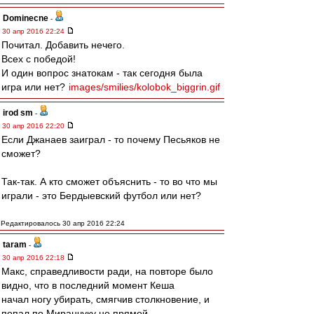
Dominecne
-
30 апр 2016 22:24
Почитал. Добавить нечего.
Всех с победой!
И один вопрос знатокам - так сегодня была
игра или нет?
images/smilies/kolobok_biggrin.gif
irod sm
-
30 апр 2016 22:20
Если Джанаев заиграл - то почему Песьяков не
сможет?
Так-так. А кто сможет объяснить - то во что мы
играли - это Бердыевский футбол или нет?
Редактировалось 30 апр 2016 22:24
taram
-
30 апр 2016 22:18
Макс, справедливости ради, на повторе было
видно, что в последний момент Кеша
начал ногу убирать, смягчив столкновение, и
попал по Миранчуку не прямой