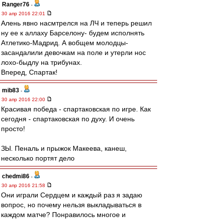
Ranger76
-
30 апр 2016 22:01
Алень явно насмтрелся на ЛЧ и теперь решил
ну ее к аллаху Барселону- будем исполнять
Атлетико-Мадрид. А вобщем молодцы-
засандалили девочкам на поле и утерли нос
лохо-быдлу на трибунах.
Вперед, Спартак!
mib83
-
30 апр 2016 22:00
Красивая победа - спартаковская по игре. Как
сегодня - спартаковская по духу. И очень
просто!
ЗЫ. Пеналь и прыжок Макеева, канеш,
несколько портят дело
chedmi86
-
30 апр 2016 21:58
Они играли Сердцем и каждый раз я задаю
вопрос, но почему нельзя выкладываться в
каждом матче? Понравилось многое и