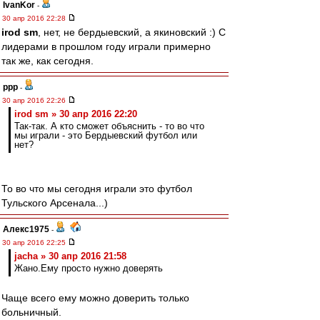
IvanKor
-
30 апр 2016 22:28
irod sm
, нет, не бердыевский, а якиновский :) С
лидерами в прошлом году играли примерно
так же, как сегодня.
ppp
-
30 апр 2016 22:26
irod sm » 30 апр 2016 22:20
Так-так. А кто сможет объяснить - то во что
мы играли - это Бердыевский футбол или
нет?
То во что мы сегодня играли это футбол
Тульского Арсенала...)
Алекс1975
-
30 апр 2016 22:25
jacha » 30 апр 2016 21:58
Жано.Ему просто нужно доверять
Чаще всего ему можно доверить только
больничный.