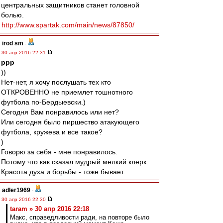
центральных защитников станет головной
болью.
http://www.spartak.com/main/news/87850/
irod sm
-
30 апр 2016 22:31
ppp
))
Нет-нет, я хочу послушать тех кто
ОТКРОВЕННО не приемлет тошнотного
футбола по-Бердыевски.)
Сегодня Вам понравилось или нет?
Или сегодня было пиршество атакующего
футбола, кружева и все такое?
)
Говорю за себя - мне понравилось.
Потому что как сказал мудрый мелкий клерк.
Красота духа и борьбы - тоже бывает.
adler1969
-
30 апр 2016 22:30
taram » 30 апр 2016 22:18
Макс, справедливости ради, на повторе было