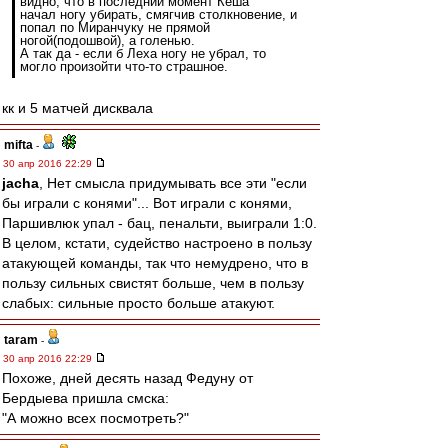
видно, что в последний момент Кеша
начал ногу убирать, смягчив столкновение, и
попал по Миранчуку не прямой
ногой(подошвой), а голенью.
А так да - если б Леха ногу не убрал, то
могло произойти что-то страшное.
кк и 5 матчей дисквала
mifta
-
30 апр 2016 22:29
jacha
, Нет смысла придумывать все эти "если
бы играли с конями"... Вот играли с конями,
Паршивлюк упал - бац, пенальти, выиграли 1:0.
В целом, кстати, судейство настроено в пользу
атакующей команды, так что немудрено, что в
пользу сильных свистят больше, чем в пользу
слабых: сильные просто больше атакуют.
taram
-
30 апр 2016 22:29
Похоже, дней десять назад Федуну от
Бердыева пришла смска:
"А можно всех посмотреть?"