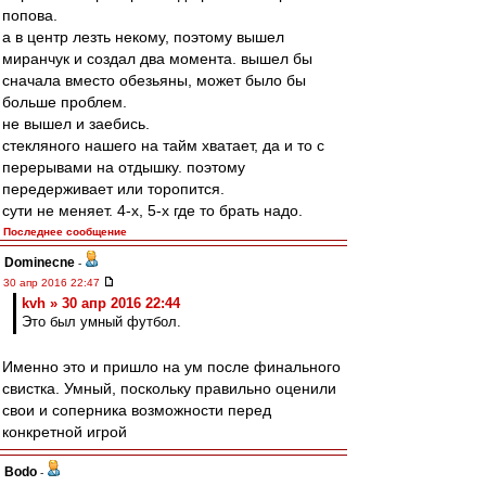
попова.
а в центр лезть некому, поэтому вышел
миранчук и создал два момента. вышел бы
сначала вместо обезьяны, может было бы
больше проблем.
не вышел и заебись.
стекляного нашего на тайм хватает, да и то с
перерывами на отдышку. поэтому
передерживает или торопится.
сути не меняет. 4-х, 5-х где то брать надо.
Последнее сообщение
Dominecne
-
30 апр 2016 22:47
kvh » 30 апр 2016 22:44
Это был умный футбол.
Именно это и пришло на ум после финального
свистка. Умный, поскольку правильно оценили
свои и соперника возможности перед
конкретной игрой
Bodo
-