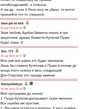
ногой(подошвой), а голенью.
А так да - если б Леха ногу не убрал, то могло
произойти что-то страшное.
have got no nick
-
30 апр 2016 22:18
Зная любовь Курбан Бекиеча играть в три
защитника, думаю Боккетти-Кутепов-Пуцко
будет норм :D
Den_777
-
30 апр 2016 22:17
Мне уже всё равно кто будет тренером.
Лишь бы ставили Кутепова и Пуцко в основу до
конца этого сезона и весь следующий.
Для Спартака это гораздо важнее.
ZhenyaSinitsyn
-
30 апр 2016 22:16
Моя программа до осени):
1. Пуцко-Кутепов доигрывают сезон железно.
Все ошибки им простим.
2. Песьяков остается в воротах. У него ошибок