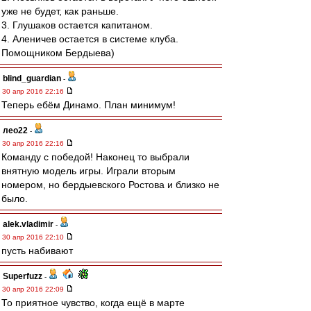
уже не будет, как раньше.
3. Глушаков остается капитаном.
4. Аленичев остается в системе клуба.
Помощником Бердыева)
blind_guardian
-
30 апр 2016 22:16
Теперь ебём Динамо. План минимум!
лео22
-
30 апр 2016 22:16
Команду с победой! Наконец то выбрали
внятную модель игры. Играли вторым
номером, но бердыевского Ростова и близко не
было.
alek.vladimir
-
30 апр 2016 22:10
пусть набивают
Superfuzz
-
30 апр 2016 22:09
То приятное чувство, когда ещё в марте