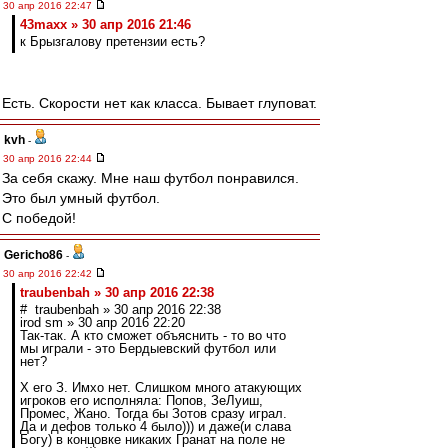
30 апр 2016 22:47
43maxx » 30 апр 2016 21:46
к Брызгалову претензии есть?
Есть. Скорости нет как класса. Бывает глуповат.
kvh
-
30 апр 2016 22:44
За себя скажу. Мне наш футбол понравился.
Это был умный футбол.
С победой!
Gericho86
-
30 апр 2016 22:42
traubenbah » 30 апр 2016 22:38
# traubenbah » 30 апр 2016 22:38
irod sm » 30 апр 2016 22:20
Так-так. А кто сможет объяснить - то во что
мы играли - это Бердыевский футбол или
нет?
Х его З. Имхо нет. Слишком много атакующих
игроков его исполняла: Попов, ЗеЛуиш,
Промес, Жано. Тогда бы Зотов сразу играл.
Да и дефов только 4 было))) и даже(и слава
Богу) в концовке никаких Гранат на поле не