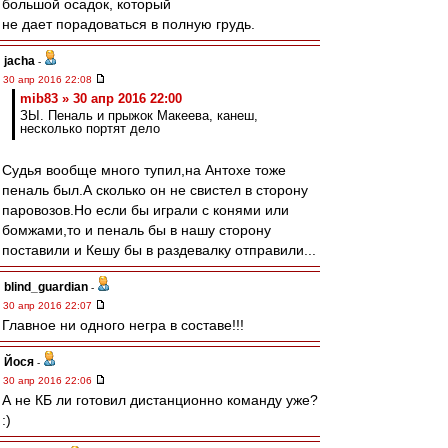
большой осадок, который
не дает порадоваться в полную грудь.
jacha
-
30 апр 2016 22:08
mib83 » 30 апр 2016 22:00
ЗЫ. Пеналь и прыжок Макеева, канеш,
несколько портят дело
Судья вообще много тупил,на Антохе тоже
пеналь был.А сколько он не свистел в сторону
паровозов.Но если бы играли с конями или
бомжами,то и пеналь бы в нашу сторону
поставили и Кешу бы в раздевалку отправили...
blind_guardian
-
30 апр 2016 22:07
Главное ни одного негра в составе!!!
Йося
-
30 апр 2016 22:06
А не КБ ли готовил дистанционно команду уже?
:)