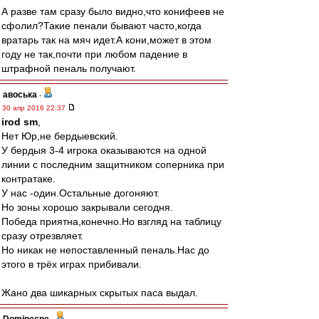
А разве там сразу было видно,что конифеев не
сфолил?Такие пенали бывают часто,когда
вратарь так на мяч идет.А кони,может в этом
году не так,почти при любом падение в
штрафной пеналь получают.
авоська
-
30 апр 2016 22:37
irod sm
,
Нет Юр,не бердыевский.
У бердыя 3-4 игрока оказываются на одной
линии с последним защитником соперника при
контратаке.
У нас -один.Остальные догоняют.
Но зоны хорошо закрывали сегодня.
Победа приятна,конечно.Но взгляд на таблицу
сразу отрезвляет.
Но никак не непоставленный пеналь.Нас до
этого в трёх играх прибивали.
Жано два шикарных скрытых паса выдал.