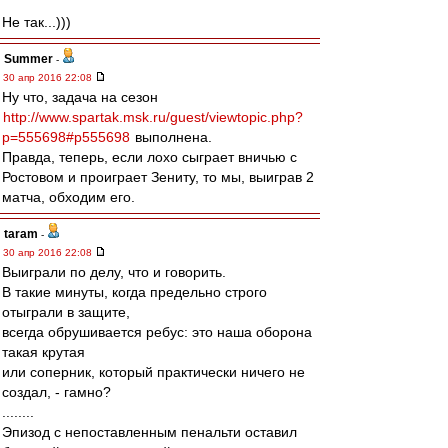
Не так...)))
Summer
-
30 апр 2016 22:08
Ну что, задача на сезон
http://www.spartak.msk.ru/guest/viewtopic.php?
p=555698#p555698
выполнена.
Правда, теперь, если лохо сыграет вничью с
Ростовом и проиграет Зениту, то мы, выиграв 2
матча, обходим его.
taram
-
30 апр 2016 22:08
Выиграли по делу, что и говорить.
В такие минуты, когда предельно строго
отыграли в защите,
всегда обрушивается ребус: это наша оборона
такая крутая
или соперник, который практически ничего не
создал, - гамно?
........
Эпизод с непоставленным пенальти оставил