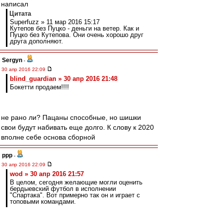
написал
Цитата
Superfuzz » 11 мар 2016 15:17
Кутепов без Пуцко - деньги на ветер. Как и
Пуцко без Кутепова. Они очень хорошо друг
друга дополняют.
Sergyn
-
30 апр 2016 22:09
blind_guardian » 30 апр 2016 21:48
Бокетти продаем!!!!
не рано ли? Пацаны способные, но шишки
свои будут набивать еще долго. К слову к 2020
вполне себе основа сборной
ppp
-
30 апр 2016 22:09
wod » 30 апр 2016 21:57
В целом, сегодня желающие могли оценить
бердыевский футбол в исполнении
"Спартака". Вот примерно так он и играет с
топовыми командами.