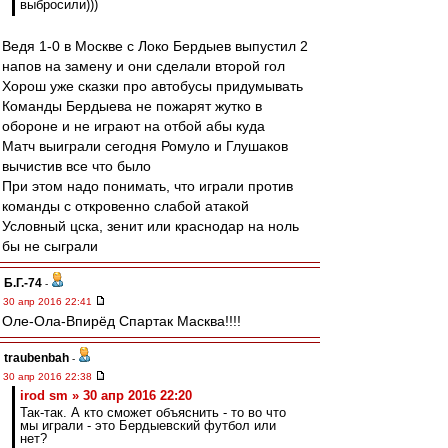
выбросили)))
Ведя 1-0 в Москве с Локо Бердыев выпустил 2
напов на замену и они сделали второй гол
Хорош уже сказки про автобусы придумывать
Команды Бердыева не пожарят жутко в
обороне и не играют на отбой абы куда
Матч выиграли сегодня Ромуло и Глушаков
вычистив все что было
При этом надо понимать, что играли против
команды с откровенно слабой атакой
Условный цска, зенит или краснодар на ноль
бы не сыграли
Б.Г.-74
-
30 апр 2016 22:41
Оле-Ола-Впирёд Спартак Масква!!!!
traubenbah
-
30 апр 2016 22:38
irod sm » 30 апр 2016 22:20
Так-так. А кто сможет объяснить - то во что
мы играли - это Бердыевский футбол или
нет?