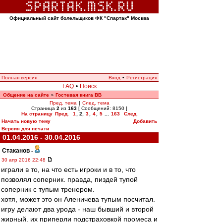
Официальный сайт болельщиков ФК "Спартак" Москва
Полная версия
Вход
•
Регистрация
FAQ
•
Поиск
Общение на сайте
Гостевая книга ВВ
»
Пред. тема
|
След. тема
Страница
2
из
163
[ Сообщений: 8150 ]
На страницу
Пред.
1
,
2
,
3
,
4
,
5
...
163
След.
Начать новую тему
Добавить
Версия для печати
01.04.2016 - 30.04.2016
Cтаканов
-
30 апр 2016 22:48
играли в то, на что есть игроки и в то, что
позволял соперник. правда, пиздей тупой
соперник с тупым тренером.
хотя, может это он Аленичева тупым посчитал.
игру делают два урода - наш бывший и второй
жирный. их приперли подстраховкой промеса и