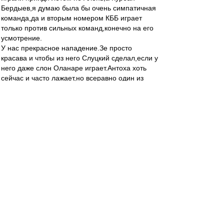
Бердыев,я думаю была бы очень симпатичная
команда,да и вторым номером КББ играет
только против сильных команд,конечно на его
усмотрение.
У нас прекрасное нападение.Зе просто
красава и чтобы из него Слуцкий сделал,если у
него даже слон Оланаре играет.Антоха хоть
сейчас и часто лажает,но всеравно один из
лучших)))И я никак не пойму зачем брали в
команду Широкова,когда есть свой Жано.Ему
просто нужно доверять,чего не делал Валера и
до сих пор не делал Алень.У него же светлая
голова,да физики не всегда хватает,но если
доверять то появится уверенность и заиграет
на Джанико)))Разве Федя рвал и метал на
поле,а Бесков в него верил и поэтому у нас
был ФЕДЯ,мой самый любимый игрок)))))Так
дайте же играть Жано,конечно он не Федя,но
тоже хорошо)))Пуцко и Кутепов Молодцы
ребята,вот так пусть и играют,а Сальву может
на левый край поставить.Серега Песьяков
надежнее Реброва и если будет играть,то