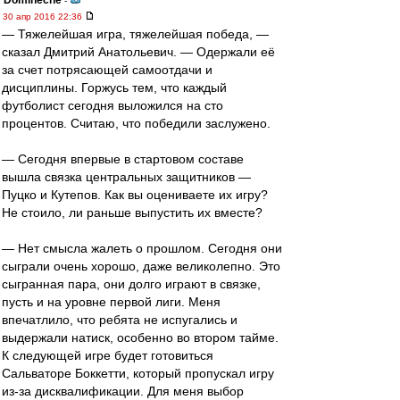
Dominecne
-
30 апр 2016 22:36
— Тяжелейшая игра, тяжелейшая победа, —
сказал Дмитрий Анатольевич. — Одержали её
за счет потрясающей самоотдачи и
дисциплины. Горжусь тем, что каждый
футболист сегодня выложился на сто
процентов. Считаю, что победили заслужено.
— Сегодня впервые в стартовом составе
вышла связка центральных защитников —
Пуцко и Кутепов. Как вы оцениваете их игру?
Не стоило, ли раньше выпустить их вместе?
— Нет смысла жалеть о прошлом. Сегодня они
сыграли очень хорошо, даже великолепно. Это
сыгранная пара, они долго играют в связке,
пусть и на уровне первой лиги. Меня
впечатлило, что ребята не испугались и
выдержали натиск, особенно во втором тайме.
К следующей игре будет готовиться
Сальваторе Боккетти, который пропускал игру
из-за дисквалификации. Для меня выбор