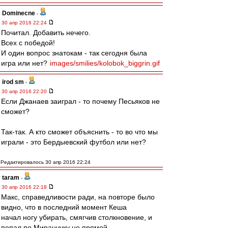
Dominecne
-
30 апр 2016 22:24
Почитал. Добавить нечего.
Всех с победой!
И один вопрос знатокам - так сегодня была
игра или нет?
images/smilies/kolobok_biggrin.gif
irod sm
-
30 апр 2016 22:20
Если Джанаев заиграл - то почему Песьяков не
сможет?
Так-так. А кто сможет объяснить - то во что мы
играли - это Бердыевский футбол или нет?
Редактировалось 30 апр 2016 22:24
taram
-
30 апр 2016 22:18
Макс, справедливости ради, на повторе было
видно, что в последний момент Кеша
начал ногу убирать, смягчив столкновение, и
попал по Миранчуку не прямой