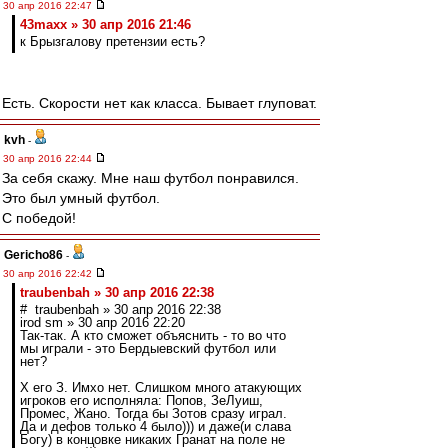
30 апр 2016 22:47
43maxx » 30 апр 2016 21:46
к Брызгалову претензии есть?
Есть. Скорости нет как класса. Бывает глуповат.
kvh
-
30 апр 2016 22:44
За себя скажу. Мне наш футбол понравился.
Это был умный футбол.
С победой!
Gericho86
-
30 апр 2016 22:42
traubenbah » 30 апр 2016 22:38
# traubenbah » 30 апр 2016 22:38
irod sm » 30 апр 2016 22:20
Так-так. А кто сможет объяснить - то во что
мы играли - это Бердыевский футбол или
нет?
Х его З. Имхо нет. Слишком много атакующих
игроков его исполняла: Попов, ЗеЛуиш,
Промес, Жано. Тогда бы Зотов сразу играл.
Да и дефов только 4 было))) и даже(и слава
Богу) в концовке никаких Гранат на поле не