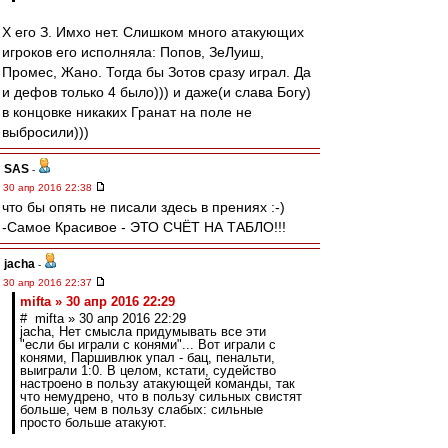
Х его З. Имхо нет. Слишком много атакующих
игроков его исполняла: Попов, ЗеЛуиш,
Промес, Жано. Тогда бы Зотов сразу играл. Да
и дефов только 4 было))) и даже(и слава Богу)
в концовке никаких Гранат на поле не
выбросили)))
SAS
-
30 апр 2016 22:38
что бы опять не писали здесь в прениях :-)
-Самое Красивое - ЭТО СЧЁТ НА ТАБЛО!!!
jacha
-
30 апр 2016 22:37
mifta » 30 апр 2016 22:29
# mifta » 30 апр 2016 22:29
jacha, Нет смысла придумывать все эти
"если бы играли с конями"... Вот играли с
конями, Паршивлюк упал - бац, пенальти,
выиграли 1:0. В целом, кстати, судейство
настроено в пользу атакующей команды, так
что немудрено, что в пользу сильных свистят
больше, чем в пользу слабых: сильные
просто больше атакуют.