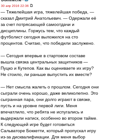
Dominecne
-
30 апр 2016 22:36
— Тяжелейшая игра, тяжелейшая победа, —
сказал Дмитрий Анатольевич. — Одержали её
за счет потрясающей самоотдачи и
дисциплины. Горжусь тем, что каждый
футболист сегодня выложился на сто
процентов. Считаю, что победили заслужено.
— Сегодня впервые в стартовом составе
вышла связка центральных защитников —
Пуцко и Кутепов. Как вы оцениваете их игру?
Не стоило, ли раньше выпустить их вместе?
— Нет смысла жалеть о прошлом. Сегодня они
сыграли очень хорошо, даже великолепно. Это
сыгранная пара, они долго играют в связке,
пусть и на уровне первой лиги. Меня
впечатлило, что ребята не испугались и
выдержали натиск, особенно во втором тайме.
К следующей игре будет готовиться
Сальваторе Боккетти, который пропускал игру
из-за дисквалификации. Для меня выбор