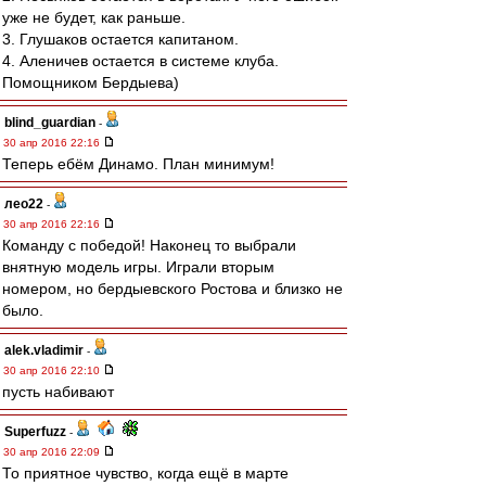
уже не будет, как раньше.
3. Глушаков остается капитаном.
4. Аленичев остается в системе клуба.
Помощником Бердыева)
blind_guardian
-
30 апр 2016 22:16
Теперь ебём Динамо. План минимум!
лео22
-
30 апр 2016 22:16
Команду с победой! Наконец то выбрали
внятную модель игры. Играли вторым
номером, но бердыевского Ростова и близко не
было.
alek.vladimir
-
30 апр 2016 22:10
пусть набивают
Superfuzz
-
30 апр 2016 22:09
То приятное чувство, когда ещё в марте