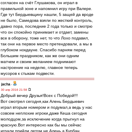
согласен на счёт Глушакова, он играл в
правильной зоне и напомнил игру при Валере.
Где тут Бердыевщину нашли, 5 защей да вроде
не было, Самедова взяли по жесткий контроль,
давно пора, последние 2 года только и смотрю
что он спокойно принимает и отдает, замены
все в оборону, тоже нет, то что Лохо подавил,
так они на первое место претендовали, а мы в
глубоком нокдауне. Спасибо парням перед
Большим праздником, как же они одним
матчем и своим желанием поднимают
настроение на неделю, главное теперь
мусоров к стыкам подвести.
jacha
-
30 апр 2016 21:58
Добрый вечер Друзья!Всех с Победой!!!
Вот смотрел сегодня,как Алень Бердыевич
играл вторым номером и подумал,а ведь у нас
совсем неплохие игроки,даже Кеша сегодня
молодцом,за исключение когда прыгнул на
красную.Вот интересно как бы мы сейчас
играли прийди летом не Алень,а Курбан