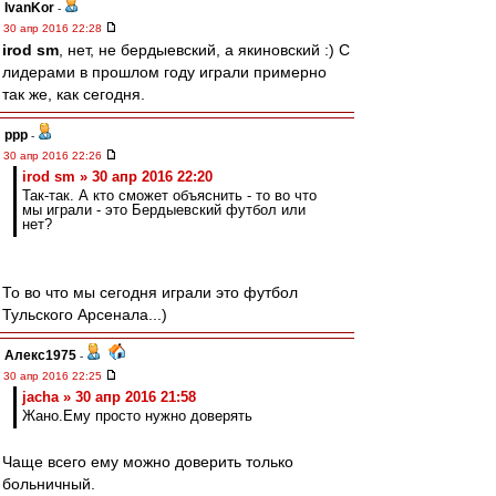
IvanKor
-
30 апр 2016 22:28
irod sm
, нет, не бердыевский, а якиновский :) С
лидерами в прошлом году играли примерно
так же, как сегодня.
ppp
-
30 апр 2016 22:26
irod sm » 30 апр 2016 22:20
Так-так. А кто сможет объяснить - то во что
мы играли - это Бердыевский футбол или
нет?
То во что мы сегодня играли это футбол
Тульского Арсенала...)
Алекс1975
-
30 апр 2016 22:25
jacha » 30 апр 2016 21:58
Жано.Ему просто нужно доверять
Чаще всего ему можно доверить только
больничный.