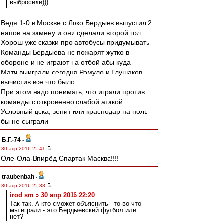
выбросили)))
Ведя 1-0 в Москве с Локо Бердыев выпустил 2
напов на замену и они сделали второй гол
Хорош уже сказки про автобусы придумывать
Команды Бердыева не пожарят жутко в
обороне и не играют на отбой абы куда
Матч выиграли сегодня Ромуло и Глушаков
вычистив все что было
При этом надо понимать, что играли против
команды с откровенно слабой атакой
Условный цска, зенит или краснодар на ноль
бы не сыграли
Б.Г.-74
-
30 апр 2016 22:41
Оле-Ола-Впирёд Спартак Масква!!!!
traubenbah
-
30 апр 2016 22:38
irod sm » 30 апр 2016 22:20
Так-так. А кто сможет объяснить - то во что
мы играли - это Бердыевский футбол или
нет?