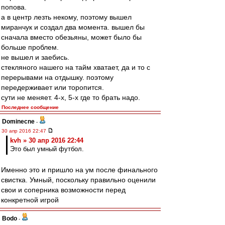
попова.
а в центр лезть некому, поэтому вышел
миранчук и создал два момента. вышел бы
сначала вместо обезьяны, может было бы
больше проблем.
не вышел и заебись.
стекляного нашего на тайм хватает, да и то с
перерывами на отдышку. поэтому
передерживает или торопится.
сути не меняет. 4-х, 5-х где то брать надо.
Последнее сообщение
Dominecne
-
30 апр 2016 22:47
kvh » 30 апр 2016 22:44
Это был умный футбол.
Именно это и пришло на ум после финального
свистка. Умный, поскольку правильно оценили
свои и соперника возможности перед
конкретной игрой
Bodo
-