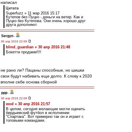
написал
Цитата
Superfuzz » 11 мар 2016 15:17
Кутепов без Пуцко - деньги на ветер. Как и
Пуцко без Кутепова. Они очень хорошо друг
друга дополняют.
Sergyn
-
30 апр 2016 22:09
blind_guardian » 30 апр 2016 21:48
Бокетти продаем!!!!
не рано ли? Пацаны способные, но шишки
свои будут набивать еще долго. К слову к 2020
вполне себе основа сборной
ppp
-
30 апр 2016 22:09
wod » 30 апр 2016 21:57
В целом, сегодня желающие могли оценить
бердыевский футбол в исполнении
"Спартака". Вот примерно так он и играет с
топовыми командами.