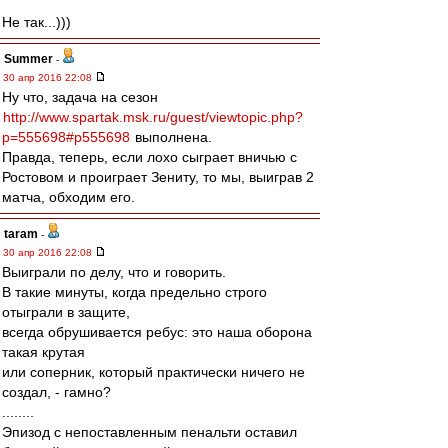
Не так...)))
Summer
-
30 апр 2016 22:08
Ну что, задача на сезон
http://www.spartak.msk.ru/guest/viewtopic.php?
p=555698#p555698
выполнена.
Правда, теперь, если лохо сыграет вничью с
Ростовом и проиграет Зениту, то мы, выиграв 2
матча, обходим его.
taram
-
30 апр 2016 22:08
Выиграли по делу, что и говорить.
В такие минуты, когда предельно строго
отыграли в защите,
всегда обрушивается ребус: это наша оборона
такая крутая
или соперник, который практически ничего не
создал, - гамно?
........
Эпизод с непоставленным пенальти оставил