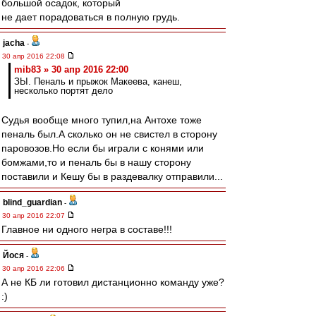
большой осадок, который
не дает порадоваться в полную грудь.
jacha
-
30 апр 2016 22:08
mib83 » 30 апр 2016 22:00
ЗЫ. Пеналь и прыжок Макеева, канеш,
несколько портят дело
Судья вообще много тупил,на Антохе тоже
пеналь был.А сколько он не свистел в сторону
паровозов.Но если бы играли с конями или
бомжами,то и пеналь бы в нашу сторону
поставили и Кешу бы в раздевалку отправили...
blind_guardian
-
30 апр 2016 22:07
Главное ни одного негра в составе!!!
Йося
-
30 апр 2016 22:06
А не КБ ли готовил дистанционно команду уже?
:)