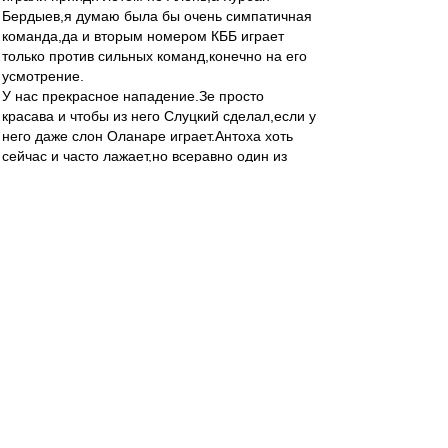
Бердыев,я думаю была бы очень симпатичная
команда,да и вторым номером КББ играет
только против сильных команд,конечно на его
усмотрение.
У нас прекрасное нападение.Зе просто
красава и чтобы из него Слуцкий сделал,если у
него даже слон Оланаре играет.Антоха хоть
сейчас и часто лажает,но всеравно один из
лучших)))И я никак не пойму зачем брали в
команду Широкова,когда есть свой Жано.Ему
просто нужно доверять,чего не делал Валера и
до сих пор не делал Алень.У него же светлая
голова,да физики не всегда хватает,но если
доверять то появится уверенность и заиграет
на Джанико)))Разве Федя рвал и метал на
поле,а Бесков в него верил и поэтому у нас
был ФЕДЯ,мой самый любимый игрок)))))Так
дайте же играть Жано,конечно он не Федя,но
тоже хорошо)))Пуцко и Кутепов Молодцы
ребята,вот так пусть и играют,а Сальву может
на левый край поставить.Серега Песьяков
надежнее Реброва и если будет играть,то