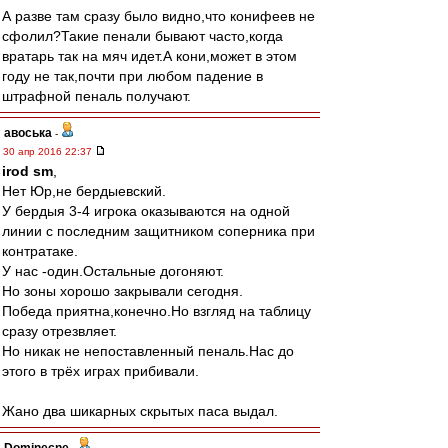
А разве там сразу было видно,что конифеев не
сфолил?Такие пенали бывают часто,когда
вратарь так на мяч идет.А кони,может в этом
году не так,почти при любом падение в
штрафной пеналь получают.
авоська
-
30 апр 2016 22:37
irod sm
,
Нет Юр,не бердыевский.
У бердыя 3-4 игрока оказываются на одной
линии с последним защитником соперника при
контратаке.
У нас -один.Остальные догоняют.
Но зоны хорошо закрывали сегодня.
Победа приятна,конечно.Но взгляд на таблицу
сразу отрезвляет.
Но никак не непоставленный пеналь.Нас до
этого в трёх играх прибивали.
Жано два шикарных скрытых паса выдал.