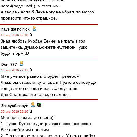
ногой(подошвой), а голенью.
А так да - если б Леха ногу не убрал, то могло
произойти что-то страшное.
have got no nick
-
30 апр 2016 22:18
Зная любовь Курбан Бекиеча играть в три
защитника, думаю Боккетти-Кутепов-Пуцко
будет норм :D
Den_777
-
30 апр 2016 22:17
Мне уже всё равно кто будет тренером.
Лишь бы ставили Кутепова и Пуцко в основу до
конца этого сезона и весь следующий.
Для Спартака это гораздо важнее.
ZhenyaSinitsyn
-
30 апр 2016 22:16
Моя программа до осени):
1. Пуцко-Кутепов доигрывают сезон железно.
Все ошибки им простим.
2. Песьяков остается в воротах. У него ошибок