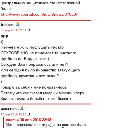
центральных защитников станет головной
болью.
http://www.spartak.com/main/news/87850/
irod sm
-
30 апр 2016 22:31
ppp
))
Нет-нет, я хочу послушать тех кто
ОТКРОВЕННО не приемлет тошнотного
футбола по-Бердыевски.)
Сегодня Вам понравилось или нет?
Или сегодня было пиршество атакующего
футбола, кружева и все такое?
)
Говорю за себя - мне понравилось.
Потому что как сказал мудрый мелкий клерк.
Красота духа и борьбы - тоже бывает.
adler1969
-
30 апр 2016 22:30
taram » 30 апр 2016 22:18
Макс, справедливости ради, на повторе было