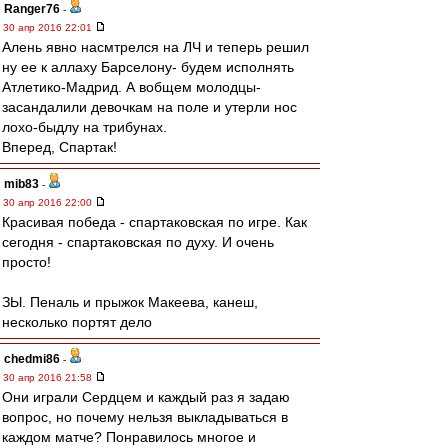
Ranger76
-
30 апр 2016 22:01
Алень явно насмтрелся на ЛЧ и теперь решил
ну ее к аллаху Барселону- будем исполнять
Атлетико-Мадрид. А вобщем молодцы-
засандалили девочкам на поле и утерли нос
лохо-быдлу на трибунах.
Вперед, Спартак!
mib83
-
30 апр 2016 22:00
Красивая победа - спартаковская по игре. Как
сегодня - спартаковская по духу. И очень
просто!
ЗЫ. Пеналь и прыжок Макеева, канеш,
несколько портят дело
chedmi86
-
30 апр 2016 21:58
Они играли Сердцем и каждый раз я задаю
вопрос, но почему нельзя выкладываться в
каждом матче? Понравилось многое и