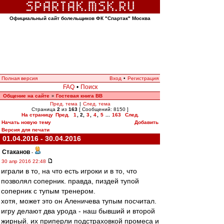
Официальный сайт болельщиков ФК "Спартак" Москва
Полная версия
Вход
•
Регистрация
FAQ
•
Поиск
Общение на сайте
Гостевая книга ВВ
»
Пред. тема
|
След. тема
Страница
2
из
163
[ Сообщений: 8150 ]
На страницу
Пред.
1
,
2
,
3
,
4
,
5
...
163
След.
Начать новую тему
Добавить
Версия для печати
01.04.2016 - 30.04.2016
Cтаканов
-
30 апр 2016 22:48
играли в то, на что есть игроки и в то, что
позволял соперник. правда, пиздей тупой
соперник с тупым тренером.
хотя, может это он Аленичева тупым посчитал.
игру делают два урода - наш бывший и второй
жирный. их приперли подстраховкой промеса и