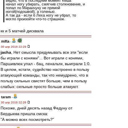
видно, что в последний момент Кеша
начал ногу убирать, смягчив столкновение, и
попал по Миранчуку не прямой
ногой(подошвой), а голенью.
А так да - если б Леха ногу не убрал, то
могло произойти что-то страшное.
кк и 5 матчей дисквала
mifta
-
30 апр 2016 22:29
jacha
, Нет смысла придумывать все эти "если
бы играли с конями"... Вот играли с конями,
Паршивлюк упал - бац, пенальти, выиграли 1:0.
В целом, кстати, судейство настроено в пользу
атакующей команды, так что немудрено, что в
пользу сильных свистят больше, чем в пользу
слабых: сильные просто больше атакуют.
taram
-
30 апр 2016 22:29
Похоже, дней десять назад Федуну от
Бердыева пришла смска:
"А можно всех посмотреть?"