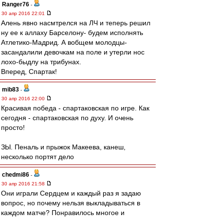
Ranger76
-
30 апр 2016 22:01
Алень явно насмтрелся на ЛЧ и теперь решил
ну ее к аллаху Барселону- будем исполнять
Атлетико-Мадрид. А вобщем молодцы-
засандалили девочкам на поле и утерли нос
лохо-быдлу на трибунах.
Вперед, Спартак!
mib83
-
30 апр 2016 22:00
Красивая победа - спартаковская по игре. Как
сегодня - спартаковская по духу. И очень
просто!
ЗЫ. Пеналь и прыжок Макеева, канеш,
несколько портят дело
chedmi86
-
30 апр 2016 21:58
Они играли Сердцем и каждый раз я задаю
вопрос, но почему нельзя выкладываться в
каждом матче? Понравилось многое и