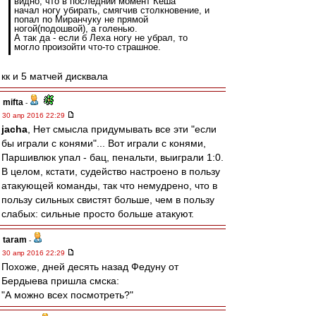
видно, что в последний момент Кеша
начал ногу убирать, смягчив столкновение, и
попал по Миранчуку не прямой
ногой(подошвой), а голенью.
А так да - если б Леха ногу не убрал, то
могло произойти что-то страшное.
кк и 5 матчей дисквала
mifta
-
30 апр 2016 22:29
jacha
, Нет смысла придумывать все эти "если
бы играли с конями"... Вот играли с конями,
Паршивлюк упал - бац, пенальти, выиграли 1:0.
В целом, кстати, судейство настроено в пользу
атакующей команды, так что немудрено, что в
пользу сильных свистят больше, чем в пользу
слабых: сильные просто больше атакуют.
taram
-
30 апр 2016 22:29
Похоже, дней десять назад Федуну от
Бердыева пришла смска:
"А можно всех посмотреть?"