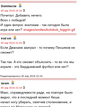
Dominecne
-
30 апр 2016 22:24
Почитал. Добавить нечего.
Всех с победой!
И один вопрос знатокам - так сегодня была
игра или нет?
images/smilies/kolobok_biggrin.gif
irod sm
-
30 апр 2016 22:20
Если Джанаев заиграл - то почему Песьяков не
сможет?
Так-так. А кто сможет объяснить - то во что мы
играли - это Бердыевский футбол или нет?
Редактировалось 30 апр 2016 22:24
taram
-
30 апр 2016 22:18
Макс, справедливости ради, на повторе было
видно, что в последний момент Кеша
начал ногу убирать, смягчив столкновение, и
попал по Миранчуку не прямой