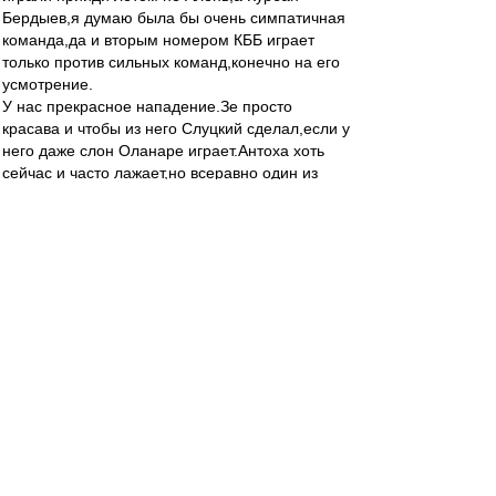
Бердыев,я думаю была бы очень симпатичная
команда,да и вторым номером КББ играет
только против сильных команд,конечно на его
усмотрение.
У нас прекрасное нападение.Зе просто
красава и чтобы из него Слуцкий сделал,если у
него даже слон Оланаре играет.Антоха хоть
сейчас и часто лажает,но всеравно один из
лучших)))И я никак не пойму зачем брали в
команду Широкова,когда есть свой Жано.Ему
просто нужно доверять,чего не делал Валера и
до сих пор не делал Алень.У него же светлая
голова,да физики не всегда хватает,но если
доверять то появится уверенность и заиграет
на Джанико)))Разве Федя рвал и метал на
поле,а Бесков в него верил и поэтому у нас
был ФЕДЯ,мой самый любимый игрок)))))Так
дайте же играть Жано,конечно он не Федя,но
тоже хорошо)))Пуцко и Кутепов Молодцы
ребята,вот так пусть и играют,а Сальву может
на левый край поставить.Серега Песьяков
надежнее Реброва и если будет играть,то