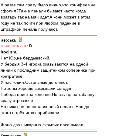
А разве там сразу было видно,что конифеев не
сфолил?Такие пенали бывают часто,когда
вратарь так на мяч идет.А кони,может в этом
году не так,почти при любом падение в
штрафной пеналь получают.
авоська
-
30 апр 2016 22:37
irod sm
,
Нет Юр,не бердыевский.
У бердыя 3-4 игрока оказываются на одной
линии с последним защитником соперника при
контратаке.
У нас -один.Остальные догоняют.
Но зоны хорошо закрывали сегодня.
Победа приятна,конечно.Но взгляд на таблицу
сразу отрезвляет.
Но никак не непоставленный пеналь.Нас до
этого в трёх играх прибивали.
Жано два шикарных скрытых паса выдал.