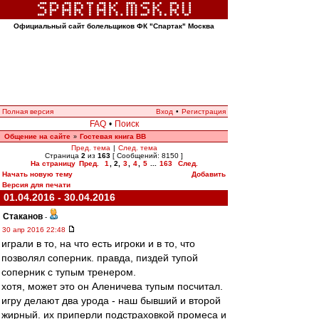
Официальный сайт болельщиков ФК "Спартак" Москва
Полная версия
Вход
•
Регистрация
FAQ
•
Поиск
Общение на сайте
Гостевая книга ВВ
»
Пред. тема
|
След. тема
Страница
2
из
163
[ Сообщений: 8150 ]
На страницу
Пред.
1
,
2
,
3
,
4
,
5
...
163
След.
Начать новую тему
Добавить
Версия для печати
01.04.2016 - 30.04.2016
Cтаканов
-
30 апр 2016 22:48
играли в то, на что есть игроки и в то, что
позволял соперник. правда, пиздей тупой
соперник с тупым тренером.
хотя, может это он Аленичева тупым посчитал.
игру делают два урода - наш бывший и второй
жирный. их приперли подстраховкой промеса и