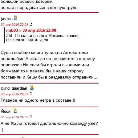
большой осадок, который
не дает порадоваться в полную грудь.
jacha
-
30 апр 2016 22:08
mib83 » 30 апр 2016 22:00
ЗЫ. Пеналь и прыжок Макеева, канеш,
несколько портят дело
Судья вообще много тупил,на Антохе тоже
пеналь был.А сколько он не свистел в сторону
паровозов.Но если бы играли с конями или
бомжами,то и пеналь бы в нашу сторону
поставили и Кешу бы в раздевалку отправили...
blind_guardian
-
30 апр 2016 22:07
Главное ни одного негра в составе!!!
Йося
-
30 апр 2016 22:06
А не КБ ли готовил дистанционно команду уже?
:)