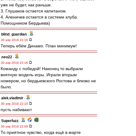
уже не будет, как раньше.
3. Глушаков остается капитаном.
4. Аленичев остается в системе клуба.
Помощником Бердыева)
blind_guardian
-
30 апр 2016 22:16
Теперь ебём Динамо. План минимум!
лео22
-
30 апр 2016 22:16
Команду с победой! Наконец то выбрали
внятную модель игры. Играли вторым
номером, но бердыевского Ростова и близко не
было.
alek.vladimir
-
30 апр 2016 22:10
пусть набивают
Superfuzz
-
30 апр 2016 22:09
То приятное чувство, когда ещё в марте