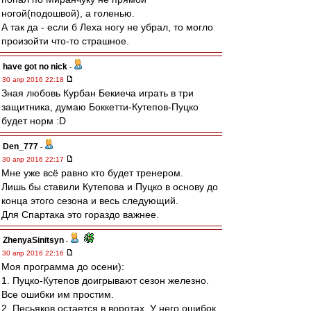
ногой(подошвой), а голенью.
А так да - если б Леха ногу не убрал, то могло
произойти что-то страшное.
have got no nick
-
30 апр 2016 22:18
Зная любовь Курбан Бекиеча играть в три
защитника, думаю Боккетти-Кутепов-Пуцко
будет норм :D
Den_777
-
30 апр 2016 22:17
Мне уже всё равно кто будет тренером.
Лишь бы ставили Кутепова и Пуцко в основу до
конца этого сезона и весь следующий.
Для Спартака это гораздо важнее.
ZhenyaSinitsyn
-
30 апр 2016 22:16
Моя программа до осени):
1. Пуцко-Кутепов доигрывают сезон железно.
Все ошибки им простим.
2. Песьяков остается в воротах. У него ошибок