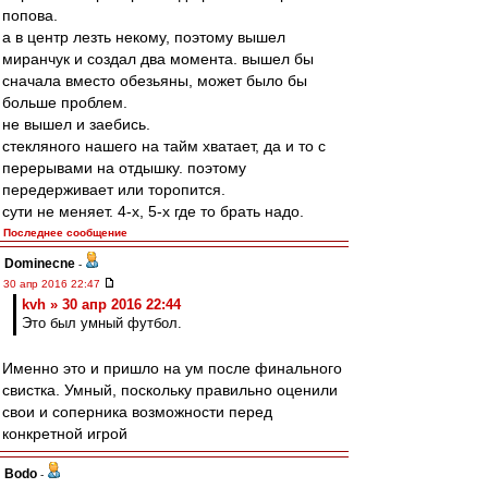
попова.
а в центр лезть некому, поэтому вышел
миранчук и создал два момента. вышел бы
сначала вместо обезьяны, может было бы
больше проблем.
не вышел и заебись.
стекляного нашего на тайм хватает, да и то с
перерывами на отдышку. поэтому
передерживает или торопится.
сути не меняет. 4-х, 5-х где то брать надо.
Последнее сообщение
Dominecne
-
30 апр 2016 22:47
kvh » 30 апр 2016 22:44
Это был умный футбол.
Именно это и пришло на ум после финального
свистка. Умный, поскольку правильно оценили
свои и соперника возможности перед
конкретной игрой
Bodo
-