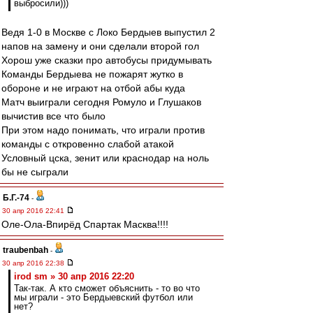
выбросили)))
Ведя 1-0 в Москве с Локо Бердыев выпустил 2
напов на замену и они сделали второй гол
Хорош уже сказки про автобусы придумывать
Команды Бердыева не пожарят жутко в
обороне и не играют на отбой абы куда
Матч выиграли сегодня Ромуло и Глушаков
вычистив все что было
При этом надо понимать, что играли против
команды с откровенно слабой атакой
Условный цска, зенит или краснодар на ноль
бы не сыграли
Б.Г.-74
-
30 апр 2016 22:41
Оле-Ола-Впирёд Спартак Масква!!!!
traubenbah
-
30 апр 2016 22:38
irod sm » 30 апр 2016 22:20
Так-так. А кто сможет объяснить - то во что
мы играли - это Бердыевский футбол или
нет?