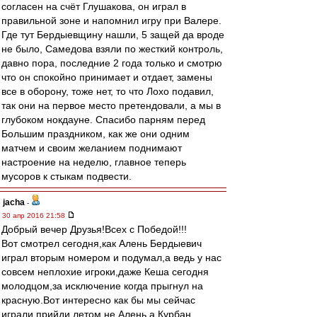
согласен на счёт Глушакова, он играл в
правильной зоне и напомнил игру при Валере.
Где тут Бердыевщину нашли, 5 защей да вроде
не было, Самедова взяли по жесткий контроль,
давно пора, последние 2 года только и смотрю
что он спокойно принимает и отдает, замены
все в оборону, тоже нет, то что Лохо подавил,
так они на первое место претендовали, а мы в
глубоком нокдауне. Спасибо парням перед
Большим праздником, как же они одним
матчем и своим желанием поднимают
настроение на неделю, главное теперь
мусоров к стыкам подвести.
jacha
-
30 апр 2016 21:58
Добрый вечер Друзья!Всех с Победой!!!
Вот смотрел сегодня,как Алень Бердыевич
играл вторым номером и подумал,а ведь у нас
совсем неплохие игроки,даже Кеша сегодня
молодцом,за исключение когда прыгнул на
красную.Вот интересно как бы мы сейчас
играли прийди летом не Алень,а Курбан