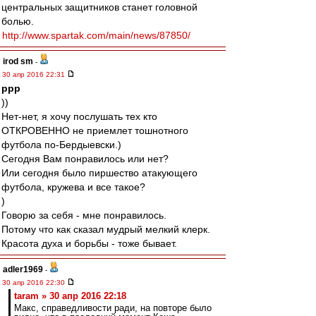
центральных защитников станет головной
болью.
http://www.spartak.com/main/news/87850/
irod sm
-
30 апр 2016 22:31
ppp
))
Нет-нет, я хочу послушать тех кто
ОТКРОВЕННО не приемлет тошнотного
футбола по-Бердыевски.)
Сегодня Вам понравилось или нет?
Или сегодня было пиршество атакующего
футбола, кружева и все такое?
)
Говорю за себя - мне понравилось.
Потому что как сказал мудрый мелкий клерк.
Красота духа и борьбы - тоже бывает.
adler1969
-
30 апр 2016 22:30
taram » 30 апр 2016 22:18
Макс, справедливости ради, на повторе было