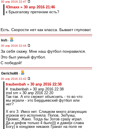
30 апр 2016 22:47
43maxx » 30 апр 2016 21:46
к Брызгалову претензии есть?
Есть. Скорости нет как класса. Бывает глуповат.
kvh
-
30 апр 2016 22:44
За себя скажу. Мне наш футбол понравился.
Это был умный футбол.
С победой!
Gericho86
-
30 апр 2016 22:42
traubenbah » 30 апр 2016 22:38
# traubenbah » 30 апр 2016 22:38
irod sm » 30 апр 2016 22:20
Так-так. А кто сможет объяснить - то во что
мы играли - это Бердыевский футбол или
нет?
Х его З. Имхо нет. Слишком много атакующих
игроков его исполняла: Попов, ЗеЛуиш,
Промес, Жано. Тогда бы Зотов сразу играл.
Да и дефов только 4 было))) и даже(и слава
Богу) в концовке никаких Гранат на поле не