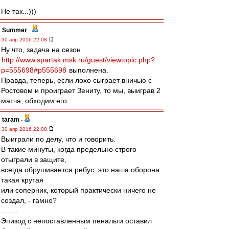
Не так...)))
Summer
-
30 апр 2016 22:08
Ну что, задача на сезон
http://www.spartak.msk.ru/guest/viewtopic.php?
p=555698#p555698
выполнена.
Правда, теперь, если лохо сыграет вничью с
Ростовом и проиграет Зениту, то мы, выиграв 2
матча, обходим его.
taram
-
30 апр 2016 22:08
Выиграли по делу, что и говорить.
В такие минуты, когда предельно строго
отыграли в защите,
всегда обрушивается ребус: это наша оборона
такая крутая
или соперник, который практически ничего не
создал, - гамно?
........
Эпизод с непоставленным пенальти оставил