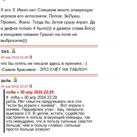
Х его З. Имхо нет. Слишком много атакующих
игроков его исполняла: Попов, ЗеЛуиш,
Промес, Жано. Тогда бы Зотов сразу играл. Да
и дефов только 4 было))) и даже(и слава Богу)
в концовке никаких Гранат на поле не
выбросили)))
SAS
-
30 апр 2016 22:38
что бы опять не писали здесь в прениях :-)
-Самое Красивое - ЭТО СЧЁТ НА ТАБЛО!!!
jacha
-
30 апр 2016 22:37
mifta » 30 апр 2016 22:29
# mifta » 30 апр 2016 22:29
jacha, Нет смысла придумывать все эти
"если бы играли с конями"... Вот играли с
конями, Паршивлюк упал - бац, пенальти,
выиграли 1:0. В целом, кстати, судейство
настроено в пользу атакующей команды, так
что немудрено, что в пользу сильных свистят
больше, чем в пользу слабых: сильные
просто больше атакуют.