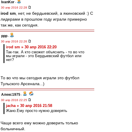
IvanKor
-
30 апр 2016 22:28
irod sm
, нет, не бердыевский, а якиновский :) С
лидерами в прошлом году играли примерно
так же, как сегодня.
ppp
-
30 апр 2016 22:26
irod sm » 30 апр 2016 22:20
Так-так. А кто сможет объяснить - то во что
мы играли - это Бердыевский футбол или
нет?
То во что мы сегодня играли это футбол
Тульского Арсенала...)
Алекс1975
-
30 апр 2016 22:25
jacha » 30 апр 2016 21:58
Жано.Ему просто нужно доверять
Чаще всего ему можно доверить только
больничный.