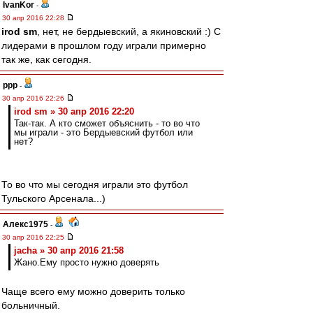
IvanKor
-
30 апр 2016 22:28
irod sm
, нет, не бердыевский, а якиновский :) С
лидерами в прошлом году играли примерно
так же, как сегодня.
ppp
-
30 апр 2016 22:26
irod sm » 30 апр 2016 22:20
Так-так. А кто сможет объяснить - то во что
мы играли - это Бердыевский футбол или
нет?
То во что мы сегодня играли это футбол
Тульского Арсенала...)
Алекс1975
-
30 апр 2016 22:25
jacha » 30 апр 2016 21:58
Жано.Ему просто нужно доверять
Чаще всего ему можно доверить только
больничный.