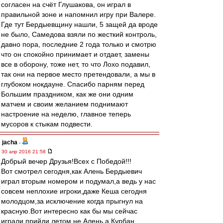
согласен на счёт Глушакова, он играл в
правильной зоне и напомнил игру при Валере.
Где тут Бердыевщину нашли, 5 защей да вроде
не было, Самедова взяли по жесткий контроль,
давно пора, последние 2 года только и смотрю
что он спокойно принимает и отдает, замены
все в оборону, тоже нет, то что Лохо подавил,
так они на первое место претендовали, а мы в
глубоком нокдауне. Спасибо парням перед
Большим праздником, как же они одним
матчем и своим желанием поднимают
настроение на неделю, главное теперь
мусоров к стыкам подвести.
jacha
-
30 апр 2016 21:58
Добрый вечер Друзья!Всех с Победой!!!
Вот смотрел сегодня,как Алень Бердыевич
играл вторым номером и подумал,а ведь у нас
совсем неплохие игроки,даже Кеша сегодня
молодцом,за исключение когда прыгнул на
красную.Вот интересно как бы мы сейчас
играли прийди летом не Алень,а Курбан