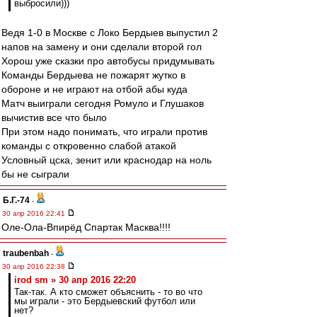
выбросили)))
Ведя 1-0 в Москве с Локо Бердыев выпустил 2
напов на замену и они сделали второй гол
Хорош уже сказки про автобусы придумывать
Команды Бердыева не пожарят жутко в
обороне и не играют на отбой абы куда
Матч выиграли сегодня Ромуло и Глушаков
вычистив все что было
При этом надо понимать, что играли против
команды с откровенно слабой атакой
Условный цска, зенит или краснодар на ноль
бы не сыграли
Б.Г.-74
-
30 апр 2016 22:41
Оле-Ола-Впирёд Спартак Масква!!!!
traubenbah
-
30 апр 2016 22:38
irod sm » 30 апр 2016 22:20
Так-так. А кто сможет объяснить - то во что
мы играли - это Бердыевский футбол или
нет?