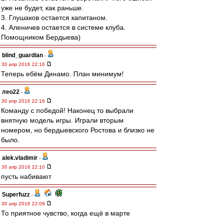
уже не будет, как раньше.
3. Глушаков остается капитаном.
4. Аленичев остается в системе клуба.
Помощником Бердыева)
blind_guardian
-
30 апр 2016 22:16
Теперь ебём Динамо. План минимум!
лео22
-
30 апр 2016 22:16
Команду с победой! Наконец то выбрали
внятную модель игры. Играли вторым
номером, но бердыевского Ростова и близко не
было.
alek.vladimir
-
30 апр 2016 22:10
пусть набивают
Superfuzz
-
30 апр 2016 22:09
То приятное чувство, когда ещё в марте