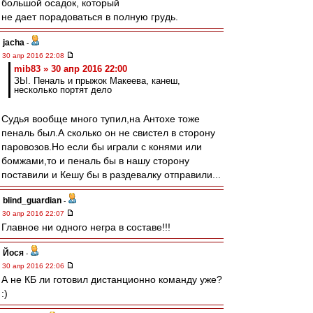
большой осадок, который
не дает порадоваться в полную грудь.
jacha
-
30 апр 2016 22:08
mib83 » 30 апр 2016 22:00
ЗЫ. Пеналь и прыжок Макеева, канеш,
несколько портят дело
Судья вообще много тупил,на Антохе тоже
пеналь был.А сколько он не свистел в сторону
паровозов.Но если бы играли с конями или
бомжами,то и пеналь бы в нашу сторону
поставили и Кешу бы в раздевалку отправили...
blind_guardian
-
30 апр 2016 22:07
Главное ни одного негра в составе!!!
Йося
-
30 апр 2016 22:06
А не КБ ли готовил дистанционно команду уже?
:)