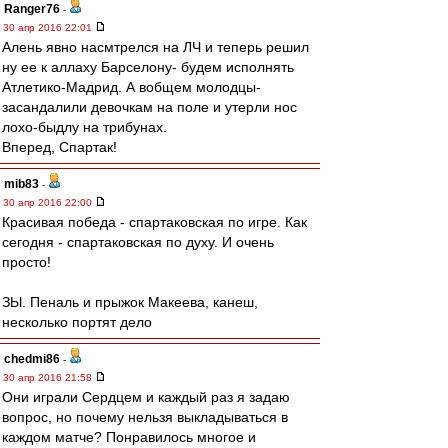
Ranger76
-
30 апр 2016 22:01
Алень явно насмтрелся на ЛЧ и теперь решил
ну ее к аллаху Барселону- будем исполнять
Атлетико-Мадрид. А вобщем молодцы-
засандалили девочкам на поле и утерли нос
лохо-быдлу на трибунах.
Вперед, Спартак!
mib83
-
30 апр 2016 22:00
Красивая победа - спартаковская по игре. Как
сегодня - спартаковская по духу. И очень
просто!
ЗЫ. Пеналь и прыжок Макеева, канеш,
несколько портят дело
chedmi86
-
30 апр 2016 21:58
Они играли Сердцем и каждый раз я задаю
вопрос, но почему нельзя выкладываться в
каждом матче? Понравилось многое и