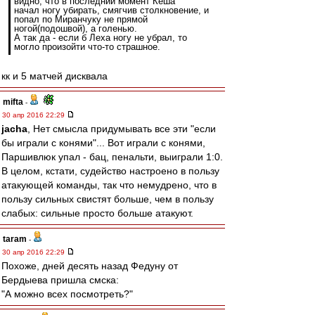
видно, что в последний момент Кеша
начал ногу убирать, смягчив столкновение, и
попал по Миранчуку не прямой
ногой(подошвой), а голенью.
А так да - если б Леха ногу не убрал, то
могло произойти что-то страшное.
кк и 5 матчей дисквала
mifta
-
30 апр 2016 22:29
jacha
, Нет смысла придумывать все эти "если
бы играли с конями"... Вот играли с конями,
Паршивлюк упал - бац, пенальти, выиграли 1:0.
В целом, кстати, судейство настроено в пользу
атакующей команды, так что немудрено, что в
пользу сильных свистят больше, чем в пользу
слабых: сильные просто больше атакуют.
taram
-
30 апр 2016 22:29
Похоже, дней десять назад Федуну от
Бердыева пришла смска:
"А можно всех посмотреть?"