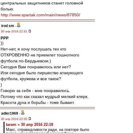
центральных защитников станет головной
болью.
http://www.spartak.com/main/news/87850/
irod sm
-
30 апр 2016 22:31
ppp
))
Нет-нет, я хочу послушать тех кто
ОТКРОВЕННО не приемлет тошнотного
футбола по-Бердыевски.)
Сегодня Вам понравилось или нет?
Или сегодня было пиршество атакующего
футбола, кружева и все такое?
)
Говорю за себя - мне понравилось.
Потому что как сказал мудрый мелкий клерк.
Красота духа и борьбы - тоже бывает.
adler1969
-
30 апр 2016 22:30
taram » 30 апр 2016 22:18
Макс, справедливости ради, на повторе было