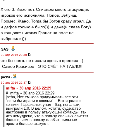
Х его З. Имхо нет. Слишком много атакующих
игроков его исполняла: Попов, ЗеЛуиш,
Промес, Жано. Тогда бы Зотов сразу играл. Да
и дефов только 4 было))) и даже(и слава Богу)
в концовке никаких Гранат на поле не
выбросили)))
SAS
-
30 апр 2016 22:38
что бы опять не писали здесь в прениях :-)
-Самое Красивое - ЭТО СЧЁТ НА ТАБЛО!!!
jacha
-
30 апр 2016 22:37
mifta » 30 апр 2016 22:29
# mifta » 30 апр 2016 22:29
jacha, Нет смысла придумывать все эти
"если бы играли с конями"... Вот играли с
конями, Паршивлюк упал - бац, пенальти,
выиграли 1:0. В целом, кстати, судейство
настроено в пользу атакующей команды, так
что немудрено, что в пользу сильных свистят
больше, чем в пользу слабых: сильные
просто больше атакуют.