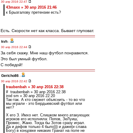
30 апр 2016 22:47
43maxx » 30 апр 2016 21:46
к Брызгалову претензии есть?
Есть. Скорости нет как класса. Бывает глуповат.
kvh
-
30 апр 2016 22:44
За себя скажу. Мне наш футбол понравился.
Это был умный футбол.
С победой!
Gericho86
-
30 апр 2016 22:42
traubenbah » 30 апр 2016 22:38
# traubenbah » 30 апр 2016 22:38
irod sm » 30 апр 2016 22:20
Так-так. А кто сможет объяснить - то во что
мы играли - это Бердыевский футбол или
нет?
Х его З. Имхо нет. Слишком много атакующих
игроков его исполняла: Попов, ЗеЛуиш,
Промес, Жано. Тогда бы Зотов сразу играл.
Да и дефов только 4 было))) и даже(и слава
Богу) в концовке никаких Гранат на поле не