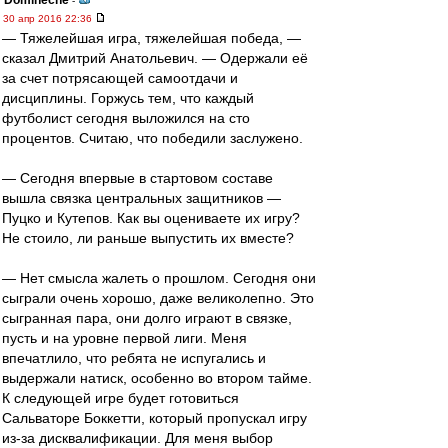
Dominecne
-
30 апр 2016 22:36
— Тяжелейшая игра, тяжелейшая победа, —
сказал Дмитрий Анатольевич. — Одержали её
за счет потрясающей самоотдачи и
дисциплины. Горжусь тем, что каждый
футболист сегодня выложился на сто
процентов. Считаю, что победили заслужено.
— Сегодня впервые в стартовом составе
вышла связка центральных защитников —
Пуцко и Кутепов. Как вы оцениваете их игру?
Не стоило, ли раньше выпустить их вместе?
— Нет смысла жалеть о прошлом. Сегодня они
сыграли очень хорошо, даже великолепно. Это
сыгранная пара, они долго играют в связке,
пусть и на уровне первой лиги. Меня
впечатлило, что ребята не испугались и
выдержали натиск, особенно во втором тайме.
К следующей игре будет готовиться
Сальваторе Боккетти, который пропускал игру
из-за дисквалификации. Для меня выбор