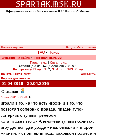
Официальный сайт болельщиков ФК "Спартак" Москва
Полная версия
Вход
•
Регистрация
FAQ
•
Поиск
Общение на сайте
Гостевая книга ВВ
»
Пред. тема
|
След. тема
Страница
2
из
163
[ Сообщений: 8150 ]
На страницу
Пред.
1
,
2
,
3
,
4
,
5
...
163
След.
Начать новую тему
Добавить
Версия для печати
01.04.2016 - 30.04.2016
Cтаканов
-
30 апр 2016 22:48
играли в то, на что есть игроки и в то, что
позволял соперник. правда, пиздей тупой
соперник с тупым тренером.
хотя, может это он Аленичева тупым посчитал.
игру делают два урода - наш бывший и второй
жирный. их приперли подстраховкой промеса и