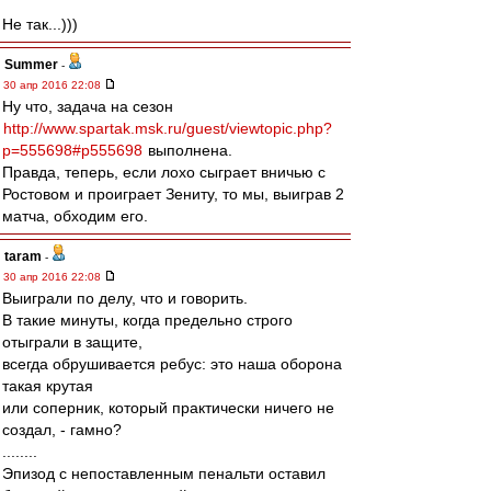
Не так...)))
Summer
-
30 апр 2016 22:08
Ну что, задача на сезон
http://www.spartak.msk.ru/guest/viewtopic.php?
p=555698#p555698
выполнена.
Правда, теперь, если лохо сыграет вничью с
Ростовом и проиграет Зениту, то мы, выиграв 2
матча, обходим его.
taram
-
30 апр 2016 22:08
Выиграли по делу, что и говорить.
В такие минуты, когда предельно строго
отыграли в защите,
всегда обрушивается ребус: это наша оборона
такая крутая
или соперник, который практически ничего не
создал, - гамно?
........
Эпизод с непоставленным пенальти оставил