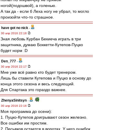
ногой(подошвой), а голенью.
А так да - если б Леха ногу не убрал, то могло
произойти что-то страшное.
have got no nick
-
30 апр 2016 22:18
Зная любовь Курбан Бекиеча играть в три
защитника, думаю Боккетти-Кутепов-Пуцко
будет норм :D
Den_777
-
30 апр 2016 22:17
Мне уже всё равно кто будет тренером.
Лишь бы ставили Кутепова и Пуцко в основу до
конца этого сезона и весь следующий.
Для Спартака это гораздо важнее.
ZhenyaSinitsyn
-
30 апр 2016 22:16
Моя программа до осени):
1. Пуцко-Кутепов доигрывают сезон железно.
Все ошибки им простим.
2. Песьяков остается в воротах. У него ошибок