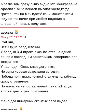
А разве там сразу было видно,что конифеев не
сфолил?Такие пенали бывают часто,когда
вратарь так на мяч идет.А кони,может в этом
году не так,почти при любом падение в
штрафной пеналь получают.
авоська
-
30 апр 2016 22:37
irod sm
,
Нет Юр,не бердыевский.
У бердыя 3-4 игрока оказываются на одной
линии с последним защитником соперника при
контратаке.
У нас -один.Остальные догоняют.
Но зоны хорошо закрывали сегодня.
Победа приятна,конечно.Но взгляд на таблицу
сразу отрезвляет.
Но никак не непоставленный пеналь.Нас до
этого в трёх играх прибивали.
Жано два шикарных скрытых паса выдал.