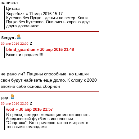
написал
Цитата
Superfuzz » 11 мар 2016 15:17
Кутепов без Пуцко - деньги на ветер. Как и
Пуцко без Кутепова. Они очень хорошо друг
друга дополняют.
Sergyn
-
30 апр 2016 22:09
blind_guardian » 30 апр 2016 21:48
Бокетти продаем!!!!
не рано ли? Пацаны способные, но шишки
свои будут набивать еще долго. К слову к 2020
вполне себе основа сборной
ppp
-
30 апр 2016 22:09
wod » 30 апр 2016 21:57
В целом, сегодня желающие могли оценить
бердыевский футбол в исполнении
"Спартака". Вот примерно так он и играет с
топовыми командами.