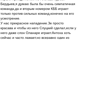
Бердыев,я думаю была бы очень симпатичная
команда,да и вторым номером КББ играет
только против сильных команд,конечно на его
усмотрение.
У нас прекрасное нападение.Зе просто
красава и чтобы из него Слуцкий сделал,если у
него даже слон Оланаре играет.Антоха хоть
сейчас и часто лажает,но всеравно один из
лучших)))И я никак не пойму зачем брали в
команду Широкова,когда есть свой Жано.Ему
просто нужно доверять,чего не делал Валера и
до сих пор не делал Алень.У него же светлая
голова,да физики не всегда хватает,но если
доверять то появится уверенность и заиграет
на Джанико)))Разве Федя рвал и метал на
поле,а Бесков в него верил и поэтому у нас
был ФЕДЯ,мой самый любимый игрок)))))Так
дайте же играть Жано,конечно он не Федя,но
тоже хорошо)))Пуцко и Кутепов Молодцы
ребята,вот так пусть и играют,а Сальву может
на левый край поставить.Серега Песьяков
надежнее Реброва и если будет играть,то