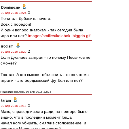
Dominecne
-
30 апр 2016 22:24
Почитал. Добавить нечего.
Всех с победой!
И один вопрос знатокам - так сегодня была
игра или нет?
images/smilies/kolobok_biggrin.gif
irod sm
-
30 апр 2016 22:20
Если Джанаев заиграл - то почему Песьяков не
сможет?
Так-так. А кто сможет объяснить - то во что мы
играли - это Бердыевский футбол или нет?
Редактировалось 30 апр 2016 22:24
taram
-
30 апр 2016 22:18
Макс, справедливости ради, на повторе было
видно, что в последний момент Кеша
начал ногу убирать, смягчив столкновение, и
попал по Миранчуку не прямой