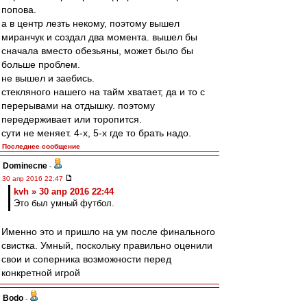
попова.
а в центр лезть некому, поэтому вышел
миранчук и создал два момента. вышел бы
сначала вместо обезьяны, может было бы
больше проблем.
не вышел и заебись.
стекляного нашего на тайм хватает, да и то с
перерывами на отдышку. поэтому
передерживает или торопится.
сути не меняет. 4-х, 5-х где то брать надо.
Последнее сообщение
Dominecne
-
30 апр 2016 22:47
kvh » 30 апр 2016 22:44
Это был умный футбол.
Именно это и пришло на ум после финального
свистка. Умный, поскольку правильно оценили
свои и соперника возможности перед
конкретной игрой
Bodo
-