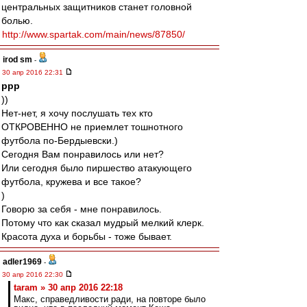
центральных защитников станет головной
болью.
http://www.spartak.com/main/news/87850/
irod sm
-
30 апр 2016 22:31
ppp
))
Нет-нет, я хочу послушать тех кто
ОТКРОВЕННО не приемлет тошнотного
футбола по-Бердыевски.)
Сегодня Вам понравилось или нет?
Или сегодня было пиршество атакующего
футбола, кружева и все такое?
)
Говорю за себя - мне понравилось.
Потому что как сказал мудрый мелкий клерк.
Красота духа и борьбы - тоже бывает.
adler1969
-
30 апр 2016 22:30
taram » 30 апр 2016 22:18
Макс, справедливости ради, на повторе было