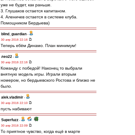
уже не будет, как раньше.
3. Глушаков остается капитаном.
4. Аленичев остается в системе клуба.
Помощником Бердыева)
blind_guardian
-
30 апр 2016 22:16
Теперь ебём Динамо. План минимум!
лео22
-
30 апр 2016 22:16
Команду с победой! Наконец то выбрали
внятную модель игры. Играли вторым
номером, но бердыевского Ростова и близко не
было.
alek.vladimir
-
30 апр 2016 22:10
пусть набивают
Superfuzz
-
30 апр 2016 22:09
То приятное чувство, когда ещё в марте