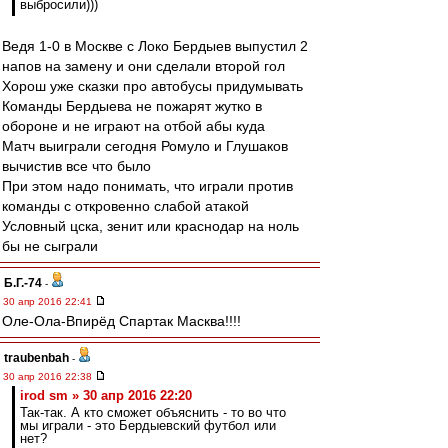
выбросили)))
Ведя 1-0 в Москве с Локо Бердыев выпустил 2
напов на замену и они сделали второй гол
Хорош уже сказки про автобусы придумывать
Команды Бердыева не пожарят жутко в
обороне и не играют на отбой абы куда
Матч выиграли сегодня Ромуло и Глушаков
вычистив все что было
При этом надо понимать, что играли против
команды с откровенно слабой атакой
Условный цска, зенит или краснодар на ноль
бы не сыграли
Б.Г.-74
-
30 апр 2016 22:41
Оле-Ола-Впирёд Спартак Масква!!!!
traubenbah
-
30 апр 2016 22:38
irod sm » 30 апр 2016 22:20
Так-так. А кто сможет объяснить - то во что
мы играли - это Бердыевский футбол или
нет?