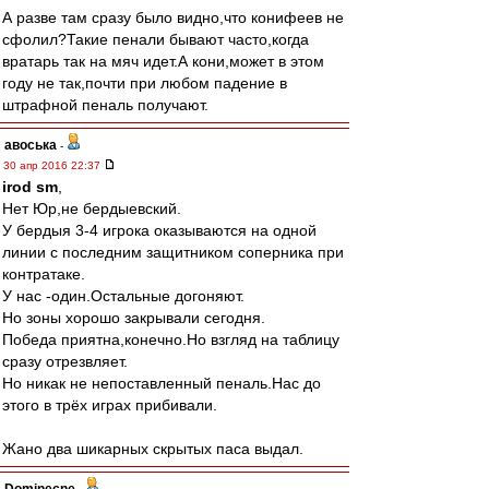
А разве там сразу было видно,что конифеев не
сфолил?Такие пенали бывают часто,когда
вратарь так на мяч идет.А кони,может в этом
году не так,почти при любом падение в
штрафной пеналь получают.
авоська
-
30 апр 2016 22:37
irod sm
,
Нет Юр,не бердыевский.
У бердыя 3-4 игрока оказываются на одной
линии с последним защитником соперника при
контратаке.
У нас -один.Остальные догоняют.
Но зоны хорошо закрывали сегодня.
Победа приятна,конечно.Но взгляд на таблицу
сразу отрезвляет.
Но никак не непоставленный пеналь.Нас до
этого в трёх играх прибивали.
Жано два шикарных скрытых паса выдал.