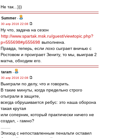
Не так...)))
Summer
-
30 апр 2016 22:08
Ну что, задача на сезон
http://www.spartak.msk.ru/guest/viewtopic.php?
p=555698#p555698
выполнена.
Правда, теперь, если лохо сыграет вничью с
Ростовом и проиграет Зениту, то мы, выиграв 2
матча, обходим его.
taram
-
30 апр 2016 22:08
Выиграли по делу, что и говорить.
В такие минуты, когда предельно строго
отыграли в защите,
всегда обрушивается ребус: это наша оборона
такая крутая
или соперник, который практически ничего не
создал, - гамно?
........
Эпизод с непоставленным пенальти оставил