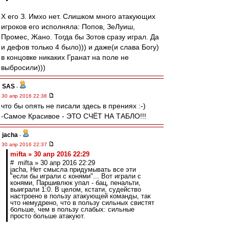
Х его З. Имхо нет. Слишком много атакующих
игроков его исполняла: Попов, ЗеЛуиш,
Промес, Жано. Тогда бы Зотов сразу играл. Да
и дефов только 4 было))) и даже(и слава Богу)
в концовке никаких Гранат на поле не
выбросили)))
SAS
-
30 апр 2016 22:38
что бы опять не писали здесь в прениях :-)
-Самое Красивое - ЭТО СЧЁТ НА ТАБЛО!!!
jacha
-
30 апр 2016 22:37
mifta » 30 апр 2016 22:29
# mifta » 30 апр 2016 22:29
jacha, Нет смысла придумывать все эти
"если бы играли с конями"... Вот играли с
конями, Паршивлюк упал - бац, пенальти,
выиграли 1:0. В целом, кстати, судейство
настроено в пользу атакующей команды, так
что немудрено, что в пользу сильных свистят
больше, чем в пользу слабых: сильные
просто больше атакуют.