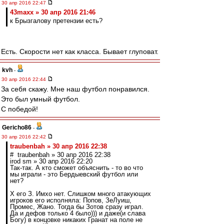
30 апр 2016 22:47
43maxx » 30 апр 2016 21:46
к Брызгалову претензии есть?
Есть. Скорости нет как класса. Бывает глуповат.
kvh
-
30 апр 2016 22:44
За себя скажу. Мне наш футбол понравился.
Это был умный футбол.
С победой!
Gericho86
-
30 апр 2016 22:42
traubenbah » 30 апр 2016 22:38
# traubenbah » 30 апр 2016 22:38
irod sm » 30 апр 2016 22:20
Так-так. А кто сможет объяснить - то во что
мы играли - это Бердыевский футбол или
нет?
Х его З. Имхо нет. Слишком много атакующих
игроков его исполняла: Попов, ЗеЛуиш,
Промес, Жано. Тогда бы Зотов сразу играл.
Да и дефов только 4 было))) и даже(и слава
Богу) в концовке никаких Гранат на поле не