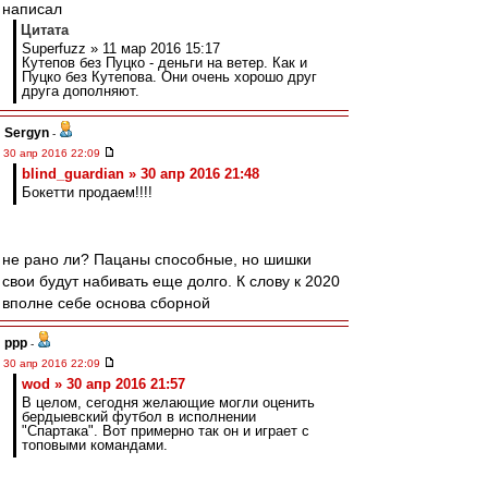
написал
Цитата
Superfuzz » 11 мар 2016 15:17
Кутепов без Пуцко - деньги на ветер. Как и
Пуцко без Кутепова. Они очень хорошо друг
друга дополняют.
Sergyn
-
30 апр 2016 22:09
blind_guardian » 30 апр 2016 21:48
Бокетти продаем!!!!
не рано ли? Пацаны способные, но шишки
свои будут набивать еще долго. К слову к 2020
вполне себе основа сборной
ppp
-
30 апр 2016 22:09
wod » 30 апр 2016 21:57
В целом, сегодня желающие могли оценить
бердыевский футбол в исполнении
"Спартака". Вот примерно так он и играет с
топовыми командами.