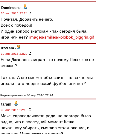
Dominecne
-
30 апр 2016 22:24
Почитал. Добавить нечего.
Всех с победой!
И один вопрос знатокам - так сегодня была
игра или нет?
images/smilies/kolobok_biggrin.gif
irod sm
-
30 апр 2016 22:20
Если Джанаев заиграл - то почему Песьяков не
сможет?
Так-так. А кто сможет объяснить - то во что мы
играли - это Бердыевский футбол или нет?
Редактировалось 30 апр 2016 22:24
taram
-
30 апр 2016 22:18
Макс, справедливости ради, на повторе было
видно, что в последний момент Кеша
начал ногу убирать, смягчив столкновение, и
попал по Миранчуку не прямой