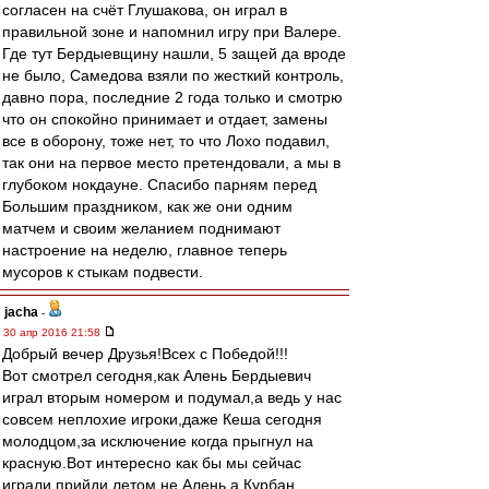
согласен на счёт Глушакова, он играл в
правильной зоне и напомнил игру при Валере.
Где тут Бердыевщину нашли, 5 защей да вроде
не было, Самедова взяли по жесткий контроль,
давно пора, последние 2 года только и смотрю
что он спокойно принимает и отдает, замены
все в оборону, тоже нет, то что Лохо подавил,
так они на первое место претендовали, а мы в
глубоком нокдауне. Спасибо парням перед
Большим праздником, как же они одним
матчем и своим желанием поднимают
настроение на неделю, главное теперь
мусоров к стыкам подвести.
jacha
-
30 апр 2016 21:58
Добрый вечер Друзья!Всех с Победой!!!
Вот смотрел сегодня,как Алень Бердыевич
играл вторым номером и подумал,а ведь у нас
совсем неплохие игроки,даже Кеша сегодня
молодцом,за исключение когда прыгнул на
красную.Вот интересно как бы мы сейчас
играли прийди летом не Алень,а Курбан