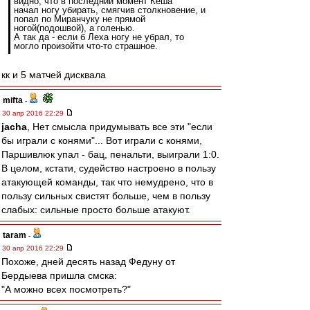
видно, что в последний момент Кеша
начал ногу убирать, смягчив столкновение, и
попал по Миранчуку не прямой
ногой(подошвой), а голенью.
А так да - если б Леха ногу не убрал, то
могло произойти что-то страшное.
кк и 5 матчей дисквала
mifta
-
30 апр 2016 22:29
jacha
, Нет смысла придумывать все эти "если
бы играли с конями"... Вот играли с конями,
Паршивлюк упал - бац, пенальти, выиграли 1:0.
В целом, кстати, судейство настроено в пользу
атакующей команды, так что немудрено, что в
пользу сильных свистят больше, чем в пользу
слабых: сильные просто больше атакуют.
taram
-
30 апр 2016 22:29
Похоже, дней десять назад Федуну от
Бердыева пришла смска:
"А можно всех посмотреть?"