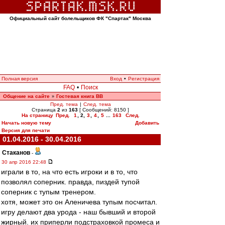
Официальный сайт болельщиков ФК "Спартак" Москва
Полная версия
Вход
•
Регистрация
FAQ
•
Поиск
Общение на сайте
Гостевая книга ВВ
»
Пред. тема
|
След. тема
Страница
2
из
163
[ Сообщений: 8150 ]
На страницу
Пред.
1
,
2
,
3
,
4
,
5
...
163
След.
Начать новую тему
Добавить
Версия для печати
01.04.2016 - 30.04.2016
Cтаканов
-
30 апр 2016 22:48
играли в то, на что есть игроки и в то, что
позволял соперник. правда, пиздей тупой
соперник с тупым тренером.
хотя, может это он Аленичева тупым посчитал.
игру делают два урода - наш бывший и второй
жирный. их приперли подстраховкой промеса и