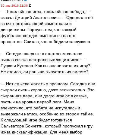
Dominecne
-
30 апр 2016 22:36
— Тяжелейшая игра, тяжелейшая победа, —
сказал Дмитрий Анатольевич. — Одержали её
за счет потрясающей самоотдачи и
дисциплины. Горжусь тем, что каждый
футболист сегодня выложился на сто
процентов. Считаю, что победили заслужено.
— Сегодня впервые в стартовом составе
вышла связка центральных защитников —
Пуцко и Кутепов. Как вы оцениваете их игру?
Не стоило, ли раньше выпустить их вместе?
— Нет смысла жалеть о прошлом. Сегодня они
сыграли очень хорошо, даже великолепно. Это
сыгранная пара, они долго играют в связке,
пусть и на уровне первой лиги. Меня
впечатлило, что ребята не испугались и
выдержали натиск, особенно во втором тайме.
К следующей игре будет готовиться
Сальваторе Боккетти, который пропускал игру
из-за дисквалификации. Для меня выбор