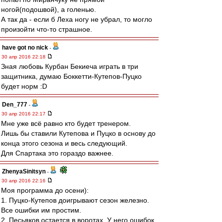
ногой(подошвой), а голенью.
А так да - если б Леха ногу не убрал, то могло
произойти что-то страшное.
have got no nick
-
30 апр 2016 22:18
Зная любовь Курбан Бекиеча играть в три
защитника, думаю Боккетти-Кутепов-Пуцко
будет норм :D
Den_777
-
30 апр 2016 22:17
Мне уже всё равно кто будет тренером.
Лишь бы ставили Кутепова и Пуцко в основу до
конца этого сезона и весь следующий.
Для Спартака это гораздо важнее.
ZhenyaSinitsyn
-
30 апр 2016 22:16
Моя программа до осени):
1. Пуцко-Кутепов доигрывают сезон железно.
Все ошибки им простим.
2. Песьяков остается в воротах. У него ошибок