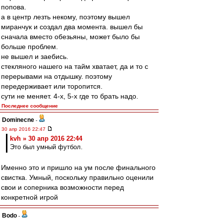
попова.
а в центр лезть некому, поэтому вышел
миранчук и создал два момента. вышел бы
сначала вместо обезьяны, может было бы
больше проблем.
не вышел и заебись.
стекляного нашего на тайм хватает, да и то с
перерывами на отдышку. поэтому
передерживает или торопится.
сути не меняет. 4-х, 5-х где то брать надо.
Последнее сообщение
Dominecne
-
30 апр 2016 22:47
kvh » 30 апр 2016 22:44
Это был умный футбол.
Именно это и пришло на ум после финального
свистка. Умный, поскольку правильно оценили
свои и соперника возможности перед
конкретной игрой
Bodo
-