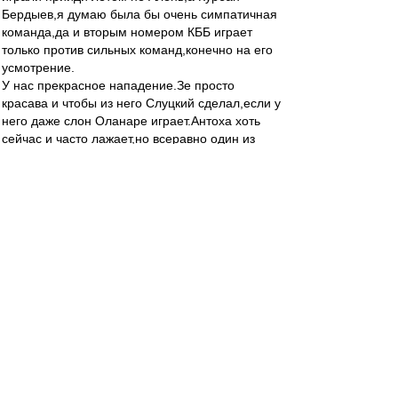
Бердыев,я думаю была бы очень симпатичная
команда,да и вторым номером КББ играет
только против сильных команд,конечно на его
усмотрение.
У нас прекрасное нападение.Зе просто
красава и чтобы из него Слуцкий сделал,если у
него даже слон Оланаре играет.Антоха хоть
сейчас и часто лажает,но всеравно один из
лучших)))И я никак не пойму зачем брали в
команду Широкова,когда есть свой Жано.Ему
просто нужно доверять,чего не делал Валера и
до сих пор не делал Алень.У него же светлая
голова,да физики не всегда хватает,но если
доверять то появится уверенность и заиграет
на Джанико)))Разве Федя рвал и метал на
поле,а Бесков в него верил и поэтому у нас
был ФЕДЯ,мой самый любимый игрок)))))Так
дайте же играть Жано,конечно он не Федя,но
тоже хорошо)))Пуцко и Кутепов Молодцы
ребята,вот так пусть и играют,а Сальву может
на левый край поставить.Серега Песьяков
надежнее Реброва и если будет играть,то