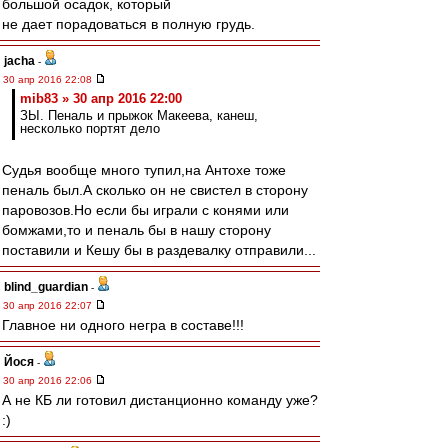
большой осадок, который
не дает порадоваться в полную грудь.
jacha
-
30 апр 2016 22:08
mib83 » 30 апр 2016 22:00
ЗЫ. Пеналь и прыжок Макеева, канеш,
несколько портят дело
Судья вообще много тупил,на Антохе тоже
пеналь был.А сколько он не свистел в сторону
паровозов.Но если бы играли с конями или
бомжами,то и пеналь бы в нашу сторону
поставили и Кешу бы в раздевалку отправили...
blind_guardian
-
30 апр 2016 22:07
Главное ни одного негра в составе!!!
Йося
-
30 апр 2016 22:06
А не КБ ли готовил дистанционно команду уже?
:)