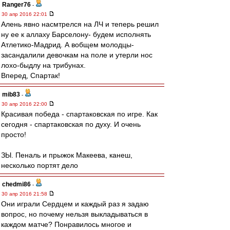
Ranger76
-
30 апр 2016 22:01
Алень явно насмтрелся на ЛЧ и теперь решил
ну ее к аллаху Барселону- будем исполнять
Атлетико-Мадрид. А вобщем молодцы-
засандалили девочкам на поле и утерли нос
лохо-быдлу на трибунах.
Вперед, Спартак!
mib83
-
30 апр 2016 22:00
Красивая победа - спартаковская по игре. Как
сегодня - спартаковская по духу. И очень
просто!
ЗЫ. Пеналь и прыжок Макеева, канеш,
несколько портят дело
chedmi86
-
30 апр 2016 21:58
Они играли Сердцем и каждый раз я задаю
вопрос, но почему нельзя выкладываться в
каждом матче? Понравилось многое и