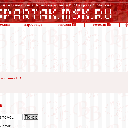
оманда
карта мира
магазин ВВ
гостевая ВВ
ф
вая книга ВВ
16
6 22:48