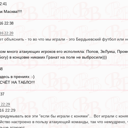
2:41
 Масква!!!!
16 22:38
016 22:20
жет объяснить - то во что мы играли - это Бердыевский футбол или н
ком много атакующих игроков его исполняла: Попов, ЗеЛуиш, Проме
Богу) в концовке никаких Гранат на поле не выбросили)))
38
десь в прениях :-)
 СЧЁТ НА ТАБЛО!!!
:37
6 22:29
16 22:29
придумывать все эти "если бы играли с конями"... Вот играли с кон
ейство настроено в пользу атакующей команды, так что немудрено, 
льше атакуют.