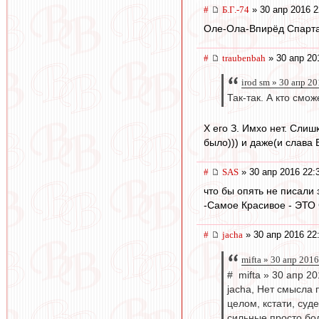
#
Б.Г.-74
» 30 апр 2016 2
Оле-Ола-Впирёд Спартак
#
traubenbah
» 30 апр 20
irod sm » 30 апр 2
Так-так. А кто смо
Х его З. Имхо нет. Слиш
было))) и даже(и слава 
#
SAS
» 30 апр 2016 22:
что бы опять не писали з
-Самое Красивое - ЭТО
#
jacha
» 30 апр 2016 22
mifta » 30 апр 201
# mifta » 30 апр 20
jacha, Нет смысла 
целом, кстати, суд
сильные просто бо