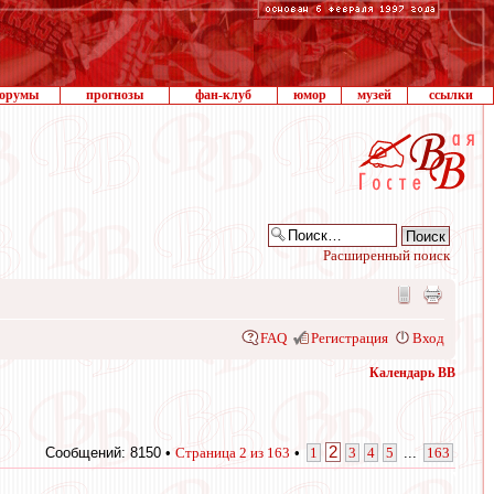
орумы
прогнозы
фан-клуб
юмор
музей
ссылки
Расширенный поиск
FAQ
Регистрация
Вход
Календарь ВВ
2
Сообщений: 8150 •
Страница
2
из
163
•
1
3
4
5
...
163