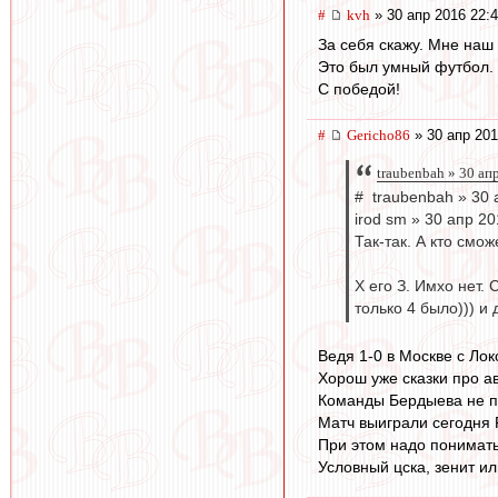
#
kvh
» 30 апр 2016 22:
За себя скажу. Мне наш
Это был умный футбол.
С победой!
#
Gericho86
» 30 апр 201
traubenbah » 30 ап
# traubenbah » 30 
irod sm » 30 апр 20
Так-так. А кто смо
Х его З. Имхо нет.
только 4 было))) и
Ведя 1-0 в Москве с Ло
Хорош уже сказки про а
Команды Бердыева не по
Матч выиграли сегодня 
При этом надо понимать
Условный цска, зенит и