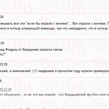
:29
мывать все эти "если бы играли с конями"... Вот играли с конями, 
оено в пользу атакующей команды, так что немудрено, что в пользу
:29
зад Федуну от Бердыева пришла смска:
ть?"
22:28
вский, а якиновский :) С лидерами в прошлом году играли примерно 
26
016 22:20
жет объяснить - то во что мы играли - это Бердыевский футбол или н