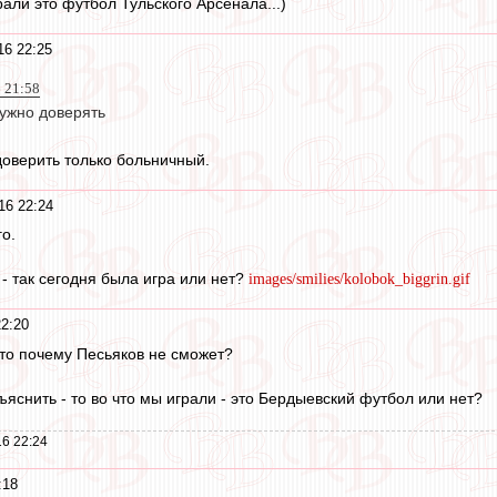
рали это футбол Тульского Арсенала...)
16 22:25
6 21:58
ужно доверять
оверить только больничный.
16 22:24
о.
- так сегодня была игра или нет?
images/smilies/kolobok_biggrin.gif
22:20
 то почему Песьяков не сможет?
бъяснить - то во что мы играли - это Бердыевский футбол или нет?
6 22:24
:18