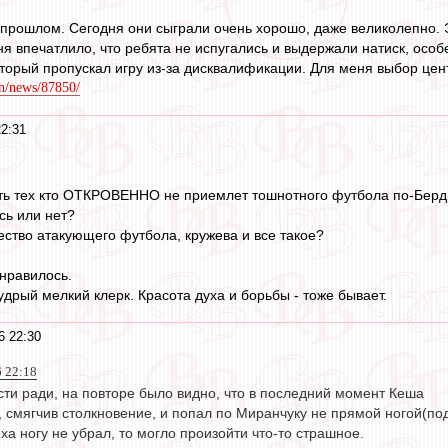
прошлом. Сегодня они сыграли очень хорошо, даже великолепно. Эт
ня впечатлило, что ребята не испугались и выдержали натиск, особ
оторый пропускал игру из-за дисквалификации. Для меня выбор це
n/news/87850/
22:31
ать тех кто ОТКРОВЕННО не приемлет тошнотного футбола по-Берд
сь или нет?
ство атакующего футбола, кружева и все такое?
онравилось.
удрый мелкий клерк. Красота духа и борьбы - тоже бывает.
6 22:30
6 22:18
сти ради, на повторе было видно, что в последний момент Кеша
, смягчив столкновение, и попал по Миранчуку не прямой ногой(по
еха ногу не убрал, то могло произойти что-то страшное.