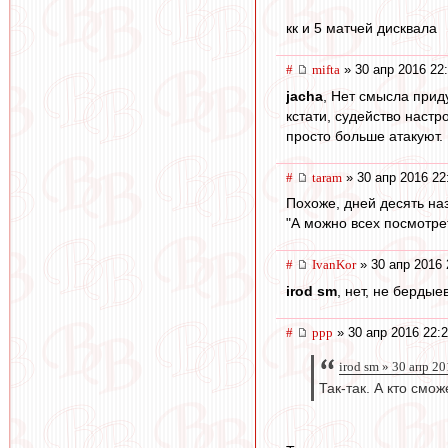
кк и 5 матчей дисквала
#
mifta
» 30 апр 2016 22
jacha
, Нет смысла приду
кстати, судейство настр
просто больше атакуют.
#
taram
» 30 апр 2016 22
Похоже, дней десять на
"А можно всех посмотре
#
IvanKor
» 30 апр 2016 
irod sm
, нет, не бердые
#
ppp
» 30 апр 2016 22:
irod sm » 30 апр 2
Так-так. А кто смо