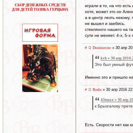
СБОР ДЕНЕЖНЫХ СРЕДСТВ
играли в то, на что ест
ДЛЯ ДЕТЕЙ ТОЛИКА ГЕРЦЫНА
хотя, может это он Але
а в центр лезть некому
не вышел и заебись.
стекляного нашего на т
сути не меняет. 4-х, 5-х 
#
Dominecne
» 30 апр 20
kvh » 30 апр 2016 
Это был умный фут
Именно это и пришло на
#
Bodo
» 30 апр 2016 22
43maxx » 30 апр 2
к Брызгалову прете
Есть. Скорости нет как к