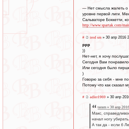
— Нет смысла жалеть о 
уровне первой лиги. Ме
Сальваторе Боккетти, к
http://www.spartak.com/mai
#
irod sm
» 30 апр 2016 
ppp
))
Нет-нет, я хочу послуш
Сегодня Вам понравило
Или сегодня было пирше
)
Говорю за себя - мне п
Потому что как сказал м
#
adler1969
» 30 апр 201
taram » 30 апр 201
Макс, справедливо
начал ногу убирать
А так да - если б Л