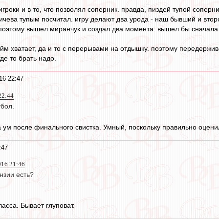
ь игроки и в то, что позволял соперник. правда, пиздей тупой соперн
ничева тупым посчитал. игру делают два урода - наш бывший и вто
, поэтому вышел миранчук и создал два момента. вышел бы сначал
айм хватает, да и то с перерывами на отдышку. поэтому передержив
где то брать надо.
16 22:47
22:44
бол.
 ум после финального свистка. Умный, поскольку правильно оцени
:47
016 21:46
нзии есть?
ласса. Бывает глуповат.