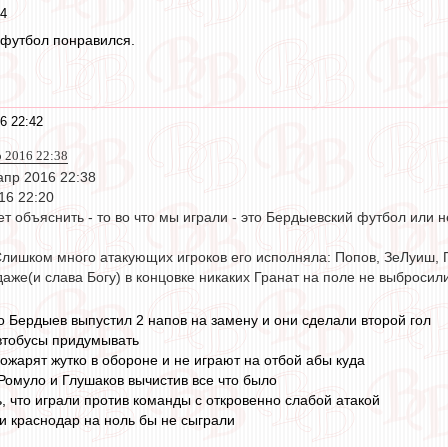
44
 футбол понравился.
6 22:42
р 2016 22:38
апр 2016 22:38
16 22:20
жет объяснить - то во что мы играли - это Бердыевский футбол или н
 Слишком много атакующих игроков его исполняла: Попов, ЗеЛуиш, 
 даже(и слава Богу) в концовке никаких Гранат на поле не выбросили
ко Бердыев выпустил 2 напов на замену и они сделали второй гол
втобусы придумывать
жарят жутко в обороне и не играют на отбой абы куда
Ромуло и Глушаков вычистив все что было
, что играли против команды с откровенно слабой атакой
ли краснодар на ноль бы не сыграли