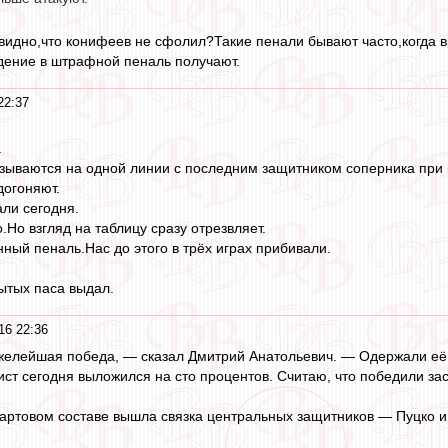
видно,что конифеев не сфолил?Такие пенали бывают часто,когда вр
дение в штрафной пеналь получают.
22:37
.
азываются на одной линии с последним защитником соперника при 
догоняют.
ли сегодня.
Но взгляд на таблицу сразу отрезвляет.
ный пеналь.Нас до этого в трёх играх прибивали.
ытых паса выдал.
16 22:36
желейшая победа, — сказал Дмитрий Анатольевич. — Одержали её 
ист сегодня выложился на сто процентов. Считаю, что победили за
артовом составе вышла связка центральных защитников — Пуцко и 