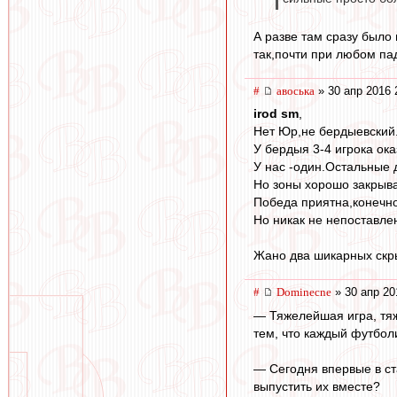
А разве там сразу было 
так,почти при любом па
#
авоська
» 30 апр 2016 
irod sm
,
Нет Юр,не бердыевский
У бердыя 3-4 игрока ок
У нас -один.Остальные 
Но зоны хорошо закрыва
Победа приятна,конечно.
Но никак не непоставлен
Жано два шикарных скр
#
Dominecne
» 30 апр 20
— Тяжелейшая игра, тя
тем, что каждый футбол
— Сегодня впервые в ст
выпустить их вместе?