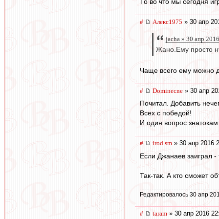
То во что мы сегодня иг
#
Алекс1975
» 30 апр 20
jacha » 30 апр 201
Жано.Ему просто н
Чаще всего ему можно д
#
Dominecne
» 30 апр 20
Почитал. Добавить нечег
Всех с победой!
И один вопрос знатокам 
#
irod sm
» 30 апр 2016 
Если Джанаев заиграл -
Так-так. А кто сможет о
Редактировалось 30 апр 201
#
taram
» 30 апр 2016 22