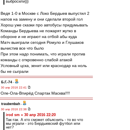
выбросили)))
Ведя 1-0 в Москве с Локо Бердыев выпустил 2
напов на замену и они сделали второй гол
Хорош уже сказки про автобусы придумывать
Команды Бердыева не пожарят жутко в
обороне и не играют на отбой абы куда
Матч выиграли сегодня Ромуло и Глушаков
вычистив все что было
При этом надо понимать, что играли против
команды с откровенно слабой атакой
Условный цска, зенит или краснодар на ноль
бы не сыграли
Б.Г.-74
-
30 апр 2016 22:41
Оле-Ола-Впирёд Спартак Масква!!!!
traubenbah
-
30 апр 2016 22:38
irod sm » 30 апр 2016 22:20
Так-так. А кто сможет объяснить - то во что
мы играли - это Бердыевский футбол или
нет?