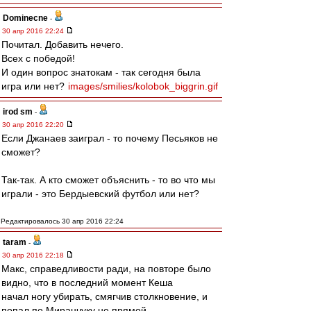
Dominecne
-
30 апр 2016 22:24
Почитал. Добавить нечего.
Всех с победой!
И один вопрос знатокам - так сегодня была
игра или нет?
images/smilies/kolobok_biggrin.gif
irod sm
-
30 апр 2016 22:20
Если Джанаев заиграл - то почему Песьяков не
сможет?
Так-так. А кто сможет объяснить - то во что мы
играли - это Бердыевский футбол или нет?
Редактировалось 30 апр 2016 22:24
taram
-
30 апр 2016 22:18
Макс, справедливости ради, на повторе было
видно, что в последний момент Кеша
начал ногу убирать, смягчив столкновение, и
попал по Миранчуку не прямой