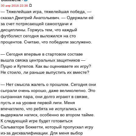
Dominecne
-
30 апр 2016 22:36
— Тяжелейшая игра, тяжелейшая победа, —
сказал Дмитрий Анатольевич. — Одержали её
за счет потрясающей самоотдачи и
дисциплины. Горжусь тем, что каждый
футболист сегодня выложился на сто
процентов. Считаю, что победили заслужено.
— Сегодня впервые в стартовом составе
вышла связка центральных защитников —
Пуцко и Кутепов. Как вы оцениваете их игру?
Не стоило, ли раньше выпустить их вместе?
— Нет смысла жалеть о прошлом. Сегодня они
сыграли очень хорошо, даже великолепно. Это
сыгранная пара, они долго играют в связке,
пусть и на уровне первой лиги. Меня
впечатлило, что ребята не испугались и
выдержали натиск, особенно во втором тайме.
К следующей игре будет готовиться
Сальваторе Боккетти, который пропускал игру
из-за дисквалификации. Для меня выбор