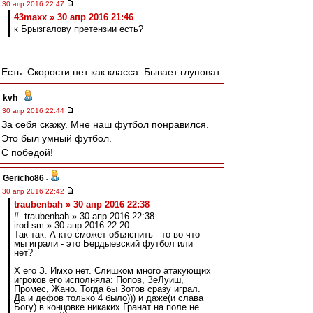
30 апр 2016 22:47
43maxx » 30 апр 2016 21:46
к Брызгалову претензии есть?
Есть. Скорости нет как класса. Бывает глуповат.
kvh
-
30 апр 2016 22:44
За себя скажу. Мне наш футбол понравился.
Это был умный футбол.
С победой!
Gericho86
-
30 апр 2016 22:42
traubenbah » 30 апр 2016 22:38
# traubenbah » 30 апр 2016 22:38
irod sm » 30 апр 2016 22:20
Так-так. А кто сможет объяснить - то во что
мы играли - это Бердыевский футбол или
нет?
Х его З. Имхо нет. Слишком много атакующих
игроков его исполняла: Попов, ЗеЛуиш,
Промес, Жано. Тогда бы Зотов сразу играл.
Да и дефов только 4 было))) и даже(и слава
Богу) в концовке никаких Гранат на поле не