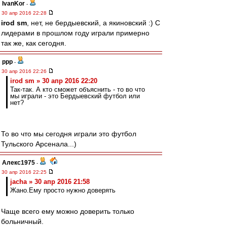
IvanKor
-
30 апр 2016 22:28
irod sm
, нет, не бердыевский, а якиновский :) С
лидерами в прошлом году играли примерно
так же, как сегодня.
ppp
-
30 апр 2016 22:26
irod sm » 30 апр 2016 22:20
Так-так. А кто сможет объяснить - то во что
мы играли - это Бердыевский футбол или
нет?
То во что мы сегодня играли это футбол
Тульского Арсенала...)
Алекс1975
-
30 апр 2016 22:25
jacha » 30 апр 2016 21:58
Жано.Ему просто нужно доверять
Чаще всего ему можно доверить только
больничный.