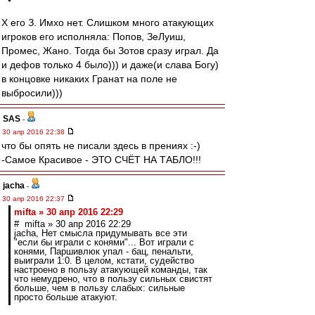
Х его З. Имхо нет. Слишком много атакующих
игроков его исполняла: Попов, ЗеЛуиш,
Промес, Жано. Тогда бы Зотов сразу играл. Да
и дефов только 4 было))) и даже(и слава Богу)
в концовке никаких Гранат на поле не
выбросили)))
SAS
-
30 апр 2016 22:38
что бы опять не писали здесь в прениях :-)
-Самое Красивое - ЭТО СЧЁТ НА ТАБЛО!!!
jacha
-
30 апр 2016 22:37
mifta » 30 апр 2016 22:29
# mifta » 30 апр 2016 22:29
jacha, Нет смысла придумывать все эти
"если бы играли с конями"... Вот играли с
конями, Паршивлюк упал - бац, пенальти,
выиграли 1:0. В целом, кстати, судейство
настроено в пользу атакующей команды, так
что немудрено, что в пользу сильных свистят
больше, чем в пользу слабых: сильные
просто больше атакуют.