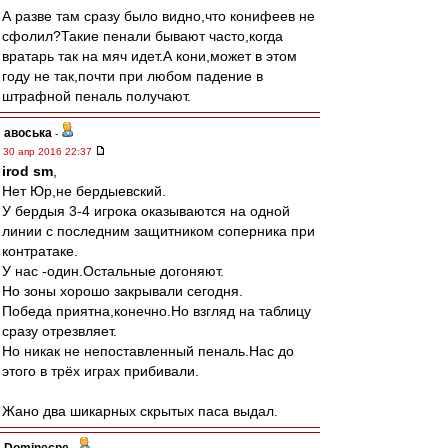
А разве там сразу было видно,что конифеев не
сфолил?Такие пенали бывают часто,когда
вратарь так на мяч идет.А кони,может в этом
году не так,почти при любом падение в
штрафной пеналь получают.
авоська
-
30 апр 2016 22:37
irod sm
,
Нет Юр,не бердыевский.
У бердыя 3-4 игрока оказываются на одной
линии с последним защитником соперника при
контратаке.
У нас -один.Остальные догоняют.
Но зоны хорошо закрывали сегодня.
Победа приятна,конечно.Но взгляд на таблицу
сразу отрезвляет.
Но никак не непоставленный пеналь.Нас до
этого в трёх играх прибивали.
Жано два шикарных скрытых паса выдал.