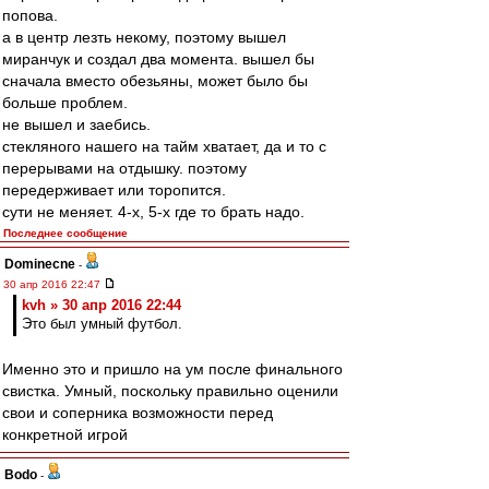
попова.
а в центр лезть некому, поэтому вышел
миранчук и создал два момента. вышел бы
сначала вместо обезьяны, может было бы
больше проблем.
не вышел и заебись.
стекляного нашего на тайм хватает, да и то с
перерывами на отдышку. поэтому
передерживает или торопится.
сути не меняет. 4-х, 5-х где то брать надо.
Последнее сообщение
Dominecne
-
30 апр 2016 22:47
kvh » 30 апр 2016 22:44
Это был умный футбол.
Именно это и пришло на ум после финального
свистка. Умный, поскольку правильно оценили
свои и соперника возможности перед
конкретной игрой
Bodo
-