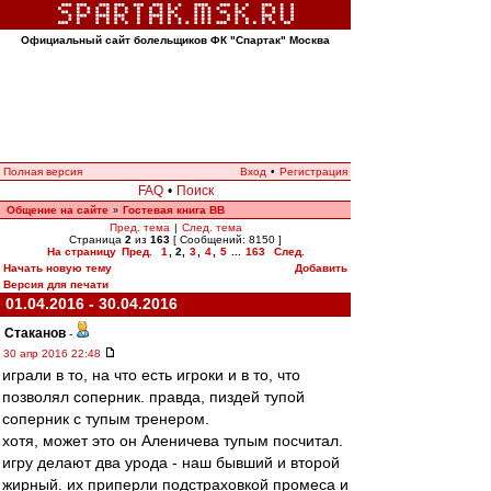
Официальный сайт болельщиков ФК "Спартак" Москва
Полная версия
Вход
•
Регистрация
FAQ
•
Поиск
Общение на сайте
Гостевая книга ВВ
»
Пред. тема
|
След. тема
Страница
2
из
163
[ Сообщений: 8150 ]
На страницу
Пред.
1
,
2
,
3
,
4
,
5
...
163
След.
Начать новую тему
Добавить
Версия для печати
01.04.2016 - 30.04.2016
Cтаканов
-
30 апр 2016 22:48
играли в то, на что есть игроки и в то, что
позволял соперник. правда, пиздей тупой
соперник с тупым тренером.
хотя, может это он Аленичева тупым посчитал.
игру делают два урода - наш бывший и второй
жирный. их приперли подстраховкой промеса и