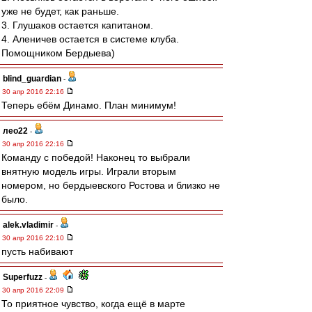
уже не будет, как раньше.
3. Глушаков остается капитаном.
4. Аленичев остается в системе клуба.
Помощником Бердыева)
blind_guardian
-
30 апр 2016 22:16
Теперь ебём Динамо. План минимум!
лео22
-
30 апр 2016 22:16
Команду с победой! Наконец то выбрали
внятную модель игры. Играли вторым
номером, но бердыевского Ростова и близко не
было.
alek.vladimir
-
30 апр 2016 22:10
пусть набивают
Superfuzz
-
30 апр 2016 22:09
То приятное чувство, когда ещё в марте