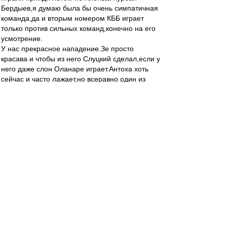
Бердыев,я думаю была бы очень симпатичная
команда,да и вторым номером КББ играет
только против сильных команд,конечно на его
усмотрение.
У нас прекрасное нападение.Зе просто
красава и чтобы из него Слуцкий сделал,если у
него даже слон Оланаре играет.Антоха хоть
сейчас и часто лажает,но всеравно один из
лучших)))И я никак не пойму зачем брали в
команду Широкова,когда есть свой Жано.Ему
просто нужно доверять,чего не делал Валера и
до сих пор не делал Алень.У него же светлая
голова,да физики не всегда хватает,но если
доверять то появится уверенность и заиграет
на Джанико)))Разве Федя рвал и метал на
поле,а Бесков в него верил и поэтому у нас
был ФЕДЯ,мой самый любимый игрок)))))Так
дайте же играть Жано,конечно он не Федя,но
тоже хорошо)))Пуцко и Кутепов Молодцы
ребята,вот так пусть и играют,а Сальву может
на левый край поставить.Серега Песьяков
надежнее Реброва и если будет играть,то