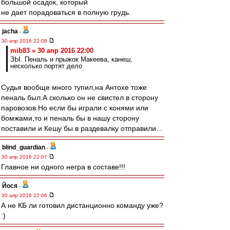
большой осадок, который
не дает порадоваться в полную грудь.
jacha
-
30 апр 2016 22:08
mib83 » 30 апр 2016 22:00
ЗЫ. Пеналь и прыжок Макеева, канеш,
несколько портят дело
Судья вообще много тупил,на Антохе тоже
пеналь был.А сколько он не свистел в сторону
паровозов.Но если бы играли с конями или
бомжами,то и пеналь бы в нашу сторону
поставили и Кешу бы в раздевалку отправили...
blind_guardian
-
30 апр 2016 22:07
Главное ни одного негра в составе!!!
Йося
-
30 апр 2016 22:06
А не КБ ли готовил дистанционно команду уже?
:)