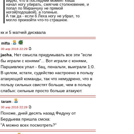
видно, что в последний момент Кеша
начал ногу убирать, смягчив столкновение, и
попал по Миранчуку не прямой
ногой(подошвой), а голенью.
А так да - если б Леха ногу не убрал, то
могло произойти что-то страшное.
кк и 5 матчей дисквала
mifta
-
30 апр 2016 22:29
jacha
, Нет смысла придумывать все эти "если
бы играли с конями"... Вот играли с конями,
Паршивлюк упал - бац, пенальти, выиграли 1:0.
В целом, кстати, судейство настроено в пользу
атакующей команды, так что немудрено, что в
пользу сильных свистят больше, чем в пользу
слабых: сильные просто больше атакуют.
taram
-
30 апр 2016 22:29
Похоже, дней десять назад Федуну от
Бердыева пришла смска:
"А можно всех посмотреть?"