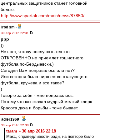
центральных защитников станет головной
болью.
http://www.spartak.com/main/news/87850/
irod sm
-
30 апр 2016 22:31
ppp
))
Нет-нет, я хочу послушать тех кто
ОТКРОВЕННО не приемлет тошнотного
футбола по-Бердыевски.)
Сегодня Вам понравилось или нет?
Или сегодня было пиршество атакующего
футбола, кружева и все такое?
)
Говорю за себя - мне понравилось.
Потому что как сказал мудрый мелкий клерк.
Красота духа и борьбы - тоже бывает.
adler1969
-
30 апр 2016 22:30
taram » 30 апр 2016 22:18
Макс, справедливости ради, на повторе было