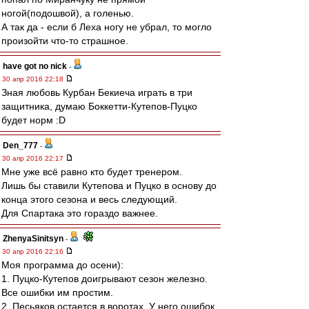
ногой(подошвой), а голенью.
А так да - если б Леха ногу не убрал, то могло
произойти что-то страшное.
have got no nick
-
30 апр 2016 22:18
Зная любовь Курбан Бекиеча играть в три
защитника, думаю Боккетти-Кутепов-Пуцко
будет норм :D
Den_777
-
30 апр 2016 22:17
Мне уже всё равно кто будет тренером.
Лишь бы ставили Кутепова и Пуцко в основу до
конца этого сезона и весь следующий.
Для Спартака это гораздо важнее.
ZhenyaSinitsyn
-
30 апр 2016 22:16
Моя программа до осени):
1. Пуцко-Кутепов доигрывают сезон железно.
Все ошибки им простим.
2. Песьяков остается в воротах. У него ошибок