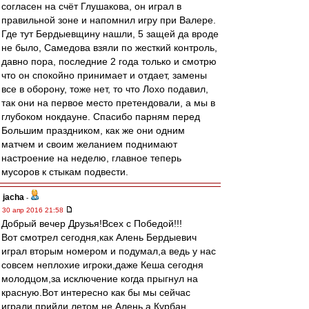
согласен на счёт Глушакова, он играл в
правильной зоне и напомнил игру при Валере.
Где тут Бердыевщину нашли, 5 защей да вроде
не было, Самедова взяли по жесткий контроль,
давно пора, последние 2 года только и смотрю
что он спокойно принимает и отдает, замены
все в оборону, тоже нет, то что Лохо подавил,
так они на первое место претендовали, а мы в
глубоком нокдауне. Спасибо парням перед
Большим праздником, как же они одним
матчем и своим желанием поднимают
настроение на неделю, главное теперь
мусоров к стыкам подвести.
jacha
-
30 апр 2016 21:58
Добрый вечер Друзья!Всех с Победой!!!
Вот смотрел сегодня,как Алень Бердыевич
играл вторым номером и подумал,а ведь у нас
совсем неплохие игроки,даже Кеша сегодня
молодцом,за исключение когда прыгнул на
красную.Вот интересно как бы мы сейчас
играли прийди летом не Алень,а Курбан