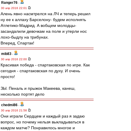
Ranger76
-
30 апр 2016 22:01
Алень явно насмтрелся на ЛЧ и теперь решил
ну ее к аллаху Барселону- будем исполнять
Атлетико-Мадрид. А вобщем молодцы-
засандалили девочкам на поле и утерли нос
лохо-быдлу на трибунах.
Вперед, Спартак!
mib83
-
30 апр 2016 22:00
Красивая победа - спартаковская по игре. Как
сегодня - спартаковская по духу. И очень
просто!
ЗЫ. Пеналь и прыжок Макеева, канеш,
несколько портят дело
chedmi86
-
30 апр 2016 21:58
Они играли Сердцем и каждый раз я задаю
вопрос, но почему нельзя выкладываться в
каждом матче? Понравилось многое и