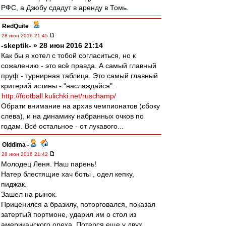
РФС, а Дзюбу сдадут в аренду в Томь.
RedQuite
-
28 июн 2016 21:45
-skeptik- » 28 июн 2016 21:14
Как бы я хотел с тобой согласиться, но к
сожалению - это всё правда. А самый главный
пруф - турнирная таблица. Это самый главный
критерий истины - "наслаждайся":
http://football.kulichki.net/ruschamp/
Обрати внимание на архив чемпионатов (сбоку
слева), и на динамику набранных очков по
годам. Всё остальное - от лукавого...
Olddima
-
28 июн 2016 21:42
Молодец Леня. Наш парень!
Натер блестящие хач боты , одел кепку,
пиджак.
Зашел на рынок.
Приценился а бразилу, поторговался, показал
затертый портмоне, ударил им о стол из
американского ореха. Потерся еще у двух