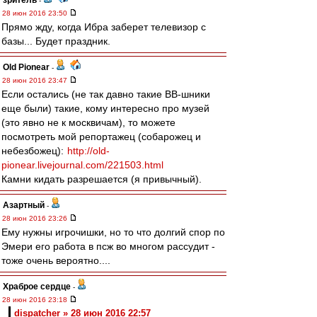
зpитель
-
28 июн 2016 23:50
Прямо жду, когда Ибра заберет телевизор с
базы... Будет праздник.
Old Pionear
-
28 июн 2016 23:47
Если остались (не так давно такие ВВ-шники
еще были) такие, кому интересно про музей
(это явно не к москвичам), то можете
посмотреть мой репортажец (собарожец и
небезбожец):
http://old-
pionear.livejournal.com/221503.html
Камни кидать разрешается (я привычный).
Азартный
-
28 июн 2016 23:26
Ему нужны игрочишки, но то что долгий спор по
Эмери его работа в псж во многом рассудит -
тоже очень вероятно....
Храброе сердце
-
28 июн 2016 23:18
dispatcher » 28 июн 2016 22:57