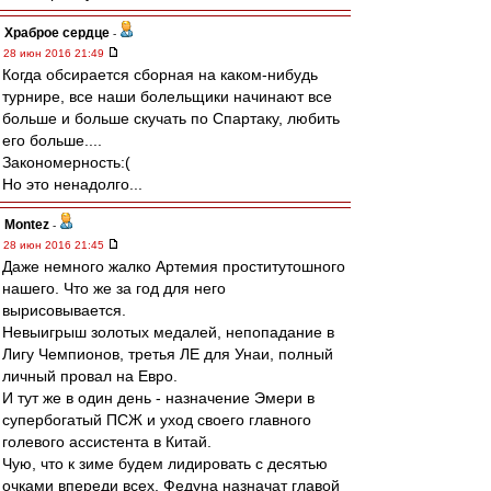
Храброе сердце
-
28 июн 2016 21:49
Когда обсирается сборная на каком-нибудь
турнире, все наши болельщики начинают все
больше и больше скучать по Спартаку, любить
его больше....
Закономерность:(
Но это ненадолго...
Montez
-
28 июн 2016 21:45
Даже немного жалко Артемия проститутошного
нашего. Что же за год для него
вырисовывается.
Невыигрыш золотых медалей, непопадание в
Лигу Чемпионов, третья ЛЕ для Унаи, полный
личный провал на Евро.
И тут же в один день - назначение Эмери в
супербогатый ПСЖ и уход своего главного
голевого ассистента в Китай.
Чую, что к зиме будем лидировать с десятью
очками впереди всех, Федуна назначат главой