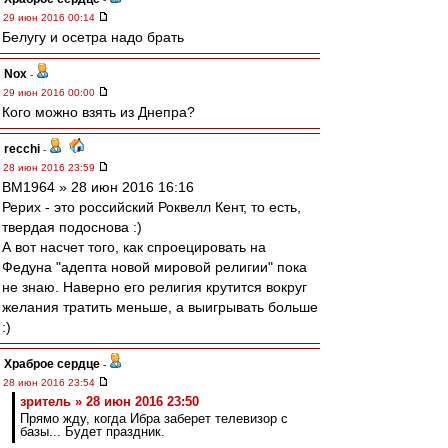
29 июн 2016 00:14
Белугу и осетра надо брать
Nox
-
29 июн 2016 00:00
Кого можно взять из Днепра?
recchi
-
28 июн 2016 23:59
BM1964 » 28 июн 2016 16:16
Рерих - это российский Роквелл Кент, то есть,
твердая подоснова :)
А вот насчет того, как спроецировать на
Федуна "адепта новой мировой религии" пока
не знаю. Наверно его религия крутится вокруг
желания тратить меньше, а выигрывать больше
:)
Храброе сердце
-
28 июн 2016 23:54
зpитель » 28 июн 2016 23:50
Прямо жду, когда Ибра заберет телевизор с
базы... Будет праздник.