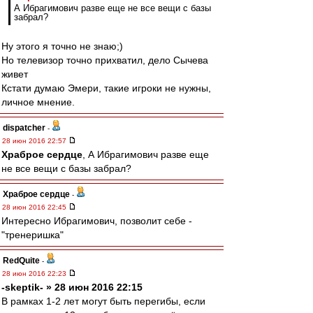
А Ибрагимович разве еще не все вещи с базы
забрал?
Ну этого я точно не знаю;)
Но телевизор точно прихватил, дело Сычева
живет
Кстати думаю Эмери, такие игроки не нужны,
личное мнение.
dispatcher
-
28 июн 2016 22:57
Храброе сердце
, А Ибрагимович разве еще
не все вещи с базы забрал?
Храброе сердце
-
28 июн 2016 22:45
Интересно Ибрагимович, позволит себе -
"тренеришка"
RedQuite
-
28 июн 2016 22:23
-skeptik- » 28 июн 2016 22:15
В рамках 1-2 лет могут быть перегибы, если