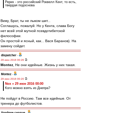
Рерих - это российский Роквелл Кент, то есть,
твердая подоснова
Вижу, Брат, ты не лыком шит...
Соглашусь, пожалуй. Но у Кента, слава Богу
нет всей этой мутной псевдотибетской
философии.
Он простой и ясный, как... Вася Баранов). На
замену сойдет.
dispatcher
-
29 июн 2016 00:26
Montez
, Не они идейные. Жизнь у них такая.
Montez
-
29 июн 2016 00:20
Nox » 29 июн 2016 00:00
Кого можно взять из Днепра?
Не пойдут в Россию. Там все идейные. От
тренера до футболистов.
Храброе сердце
-