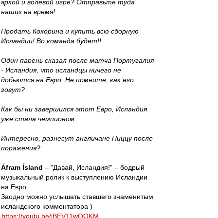
яркой и волевой игре? Отправьте туда
наших на время!
Продать Кокорина и купить всю сборную
Исландии! Во команда будет!!
Один парень сказал после матча Португалия
- Исландия, что исландцы ничего не
добьются на Евро. Не помните, как его
зовут?
Как бы ни завершился этот Евро, Исландия
уже стала чемпионом.
Интересно, разнесут англичане Ниццу после
поражения?
Áfram Ísland
– "Давай, Исландия!" – бодрый
музыкальный ролик к выступлению Исландии
на Евро.
Заодно можно услышать ставшего знаменитым
исландского комментатора )
https://youtu.be/iBEV11wQQKM