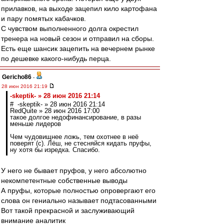
прилавков, на выходе зацепил кило картофана
и пару помятых кабачков.
С чувством выполненного долга окрестил
тренера на новый сезон и отправил на сборы.
Есть еще шансик зацепить на вечернем рынке
по дешевке какого-нибудь перца.
Gericho86
-
28 июн 2016 21:19
-skeptik- » 28 июн 2016 21:14
# -skeptik- » 28 июн 2016 21:14
RedQuite » 28 июн 2016 17:00
такое долгое недофинансирование, в разы
меньше лидеров
Чем чудовищнее ложь, тем охотнее в неё
поверят (с). Лёш, не стесняйся кидать пруфы,
ну хотя бы изредка. Спасибо.
У него не бывает пруфов, у него абсолютно
некомпетентные собственные выводы
А пруфы, которые полностью опровергают его
слова он гениально называет подтасованными
Вот такой прекрасной и заслуживающий
внимание аналитик