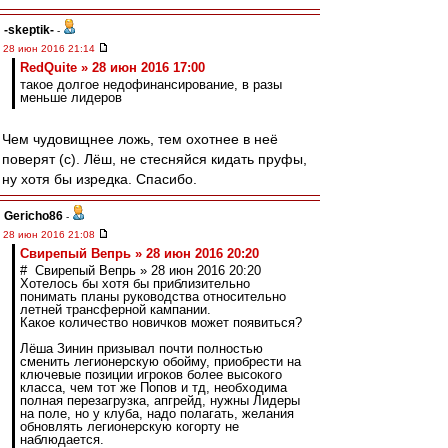
-skeptik-
-
28 июн 2016 21:14
RedQuite » 28 июн 2016 17:00
такое долгое недофинансирование, в разы
меньше лидеров
Чем чудовищнее ложь, тем охотнее в неё
поверят (с). Лёш, не стесняйся кидать пруфы,
ну хотя бы изредка. Спасибо.
Gericho86
-
28 июн 2016 21:08
Свирепый Вепрь » 28 июн 2016 20:20
# Свирепый Вепрь » 28 июн 2016 20:20
Хотелось бы хотя бы приблизительно
понимать планы руководства относительно
летней трансферной кампании.
Какое количество новичков может появиться?
Лёша Зинин призывал почти полностью
сменить легионерскую обойму, приобрести на
ключевые позиции игроков более высокого
класса, чем тот же Попов и тд, необходима
полная перезагрузка, апгрейд, нужны Лидеры
на поле, но у клуба, надо полагать, желания
обновлять легионерскую когорту не
наблюдается.