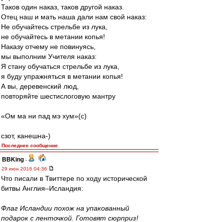
Таков один наказ, таков другой наказ.
Отец наш и мать наша дали нам свой наказ:
Не обучайтесь стрельбе из лука,
не обучайтесь в метании копья!
Наказу отчему не повинуясь,
мы выполним Учителя наказ:
Я стану обучаться стрельбе из лука,
я буду упражняться в метании копья!
А вы, деревенский люд,
повторяйте шестислоговую мантру
«Ом ма ни пад мэ хум»(c)
сзoт, кaнешнa-)
Последнее сообщение
BBKing
-
29 июн 2016 04:36
Что писали в Твиттере по ходу исторической
битвы Англия–Исландия:
Флаг Исландии похож на упакованный
подарок с ленточкой. Готовят сюрприз!