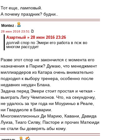
Тот еще, ламповый.
А почему праздник? будни..
Montez
-
28 июн 2016 23:51
Азартный » 28 июн 2016 23:26
долгий спор по Эмери его работа в псж во
многом рассудит
Разве этот спор не закончился с момента его
назначения в Париж? Думаю, что менеджмент
миллиардеров из Катара очень внимательно
подходил к выбору тренера, особенно после
недавних неудач Блана.
Задача перед Эмери стоит простая и четкая -
выиграть Лигу Чемпионов. Что, на секундочку,
не удалось за три года ни Моуриньо в Реале,
ни Гвардиоле в Баварии.
Многомиллионных Ди Марию, Кавани, Давида
Луиза, Тиаго Силву, Пасторе и прочих Матюиди
не стали бы доверять абы кому.