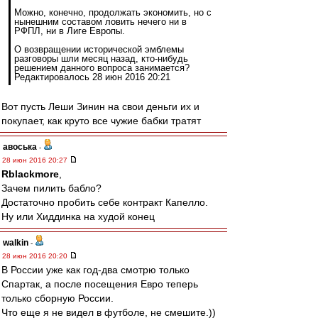
Можно, конечно, продолжать экономить, но с
нынешним составом ловить нечего ни в
РФПЛ, ни в Лиге Европы.
О возвращении исторической эмблемы
разговоры шли месяц назад, кто-нибудь
решением данного вопроса занимается?
Редактировалось 28 июн 2016 20:21
Вот пусть Леши Зинин на свои деньги их и
покупает, как круто все чужие бабки тратят
авоська
-
28 июн 2016 20:27
Rblackmore
,
Зачем пилить бабло?
Достаточно пробить себе контракт Капелло.
Ну или Хиддинка на худой конец
walkin
-
28 июн 2016 20:20
В России уже как год-два смотрю только
Спартак, а после посещения Евро теперь
только сборную России.
Что еще я не видел в футболе, не смешите.))