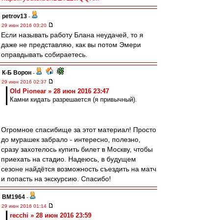
petrov13
-
29 июн 2016 03:20
Если называть работу Блана неудачей, то я
даже не представляю, как вы потом Эмери
оправдывать собираетесь.
К-Б Ворон
-
29 июн 2016 02:37
Old Pionear » 28 июн 2016 23:47
Камни кидать разрешается (я привычный).
Огромное спасибище за этот материал! Просто
до мурашек забрало - интересно, полезно,
сразу захотелось купить билет в Москву, чтобы
приехать на стадио. Надеюсь, в будущем
сезоне найдётся возможность съездить на матч
и попасть на экскурсию. Спасибо!
BM1964
-
29 июн 2016 01:14
recchi » 28 июн 2016 23:59