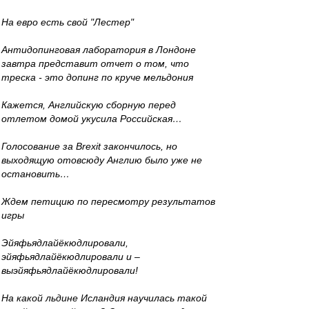
На евро есть свой "Лестер"
Антидопинговая лаборатория в Лондоне
завтра представит отчет о том, что
треска - это допинг по круче мельдония
Кажется, Английскую сборную перед
отлетом домой укусила Российская…
Голосование за Brexit закончилось, но
выходящую отовсюду Англию было уже не
остановить…
Ждем петицию по пересмотру результатов
игры
Эйяфьядлайёкюдлировали,
эйяфьядлайёкюдлировали и –
выэйяфьядлайёкюдлировали!
На какой льдине Исландия научилась такой