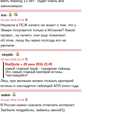
взять период 13 лет - будет очень всё
закономерно.
knn
-
28 июн 2016 22:18
Неужели в ПСЖ ничего не знают о том, что у
Эмери получается только в Испании? Какой
провал...ну ничего, они еще пожалеют
об этом, лишь бы через полгода его не
уволили.
-skeptik-
-
28 июн 2016 22:15
RedQuite » 28 июн 2016 21:45
самый главный пруф - турнирная таблица.
Это самый главный критерий истины -
"наслаждайся"
Лёш, при желании можно познать критерий
истины и насладится таблицей АПЛ этого года.
walkin
-
28 июн 2016 22:09
В России нужно сначала отлючить интернет.
Заебали пиздаболы, займись женой!))