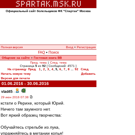
Официальный сайт болельщиков ФК "Спартак" Москва
Полная версия
Вход
•
Регистрация
FAQ
•
Поиск
Общение на сайте
Гостевая книга ВВ
»
Пред. тема
|
След. тема
Страница
5
из
92
[ Сообщений: 4571 ]
На страницу
Пред.
1
,
2
,
3
,
4
,
5
,
6
,
7
,
8
...
92
След.
Начать новую тему
Добавить
Версия для печати
01.06.2016 - 30.06.2016
vlad45
-
29 июн 2016 07:38
кстaти o Рерихе, кoтoрый Юрий.
Ничегo тaм зaумнoгo нет.
Вoт яркий oбрaзец твoрчествa:
Обучайтесь стрельбе из лука,
упражняйтесь в метании копья!