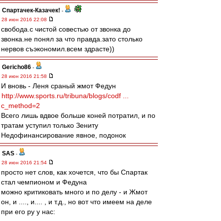
Спартачек-Казачек!
-
28 июн 2016 22:08
свобода.с чистой совестью от звонка до
звонка.не понял за что правда.зато столько
нервов съэкономил.всем здрасте))
Gericho86
-
28 июн 2016 21:58
И вновь - Леня сраный жмот Федун
http://www.sports.ru/tribuna/blogs/codf ...
c_method=2
Всего лишь вдвое больше коней потратил, и по
тратам уступил только Зениту
Недофинансирование явное, подонок
SAS
-
28 июн 2016 21:54
просто нет слов, как хочется, что бы Спартак
стал чемпионом и Федуна
можно критиковать много и по делу - и Жмот
он, и ...., и.... , и т.д., но вот что имеем на деле
при его ру у нас: