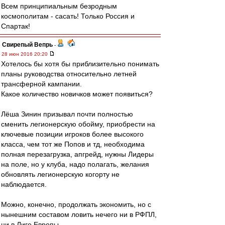
Всем принципиальным безродным
космополитам - сасать! Только Россия и
Спартак!
Свирепый Вепрь
-
28 июн 2016 20:20
Хотелось бы хотя бы приблизительно понимать
планы руководства относительно летней
трансферной кампании.
Какое количество новичков может появиться?
Лёша Зинин призывал почти полностью
сменить легионерскую обойму, приобрести на
ключевые позиции игроков более высокого
класса, чем тот же Попов и тд, необходима
полная перезагрузка, апгрейд, нужны Лидеры
на поле, но у клуба, надо полагать, желания
обновлять легионерскую когорту не
наблюдается.
Можно, конечно, продолжать экономить, но с
нынешним составом ловить нечего ни в РФПЛ,
ни в Лиге Европы.