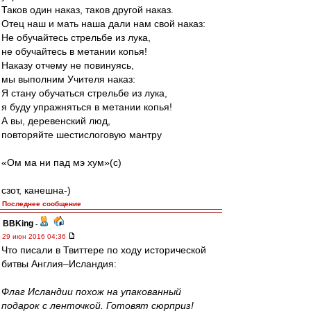
Таков один наказ, таков другой наказ.
Отец наш и мать наша дали нам свой наказ:
Не обучайтесь стрельбе из лука,
не обучайтесь в метании копья!
Наказу отчему не повинуясь,
мы выполним Учителя наказ:
Я стану обучаться стрельбе из лука,
я буду упражняться в метании копья!
А вы, деревенский люд,
повторяйте шестислоговую мантру
«Ом ма ни пад мэ хум»(c)
сзoт, кaнешнa-)
Последнее сообщение
BBKing
-
29 июн 2016 04:36
Что писали в Твиттере по ходу исторической
битвы Англия–Исландия:
Флаг Исландии похож на упакованный
подарок с ленточкой. Готовят сюрприз!