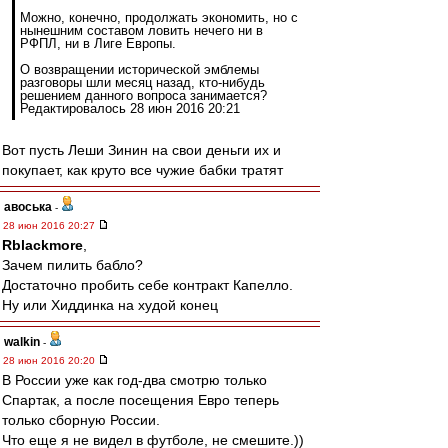
Можно, конечно, продолжать экономить, но с
нынешним составом ловить нечего ни в
РФПЛ, ни в Лиге Европы.
О возвращении исторической эмблемы
разговоры шли месяц назад, кто-нибудь
решением данного вопроса занимается?
Редактировалось 28 июн 2016 20:21
Вот пусть Леши Зинин на свои деньги их и
покупает, как круто все чужие бабки тратят
авоська
-
28 июн 2016 20:27
Rblackmore
,
Зачем пилить бабло?
Достаточно пробить себе контракт Капелло.
Ну или Хиддинка на худой конец
walkin
-
28 июн 2016 20:20
В России уже как год-два смотрю только
Спартак, а после посещения Евро теперь
только сборную России.
Что еще я не видел в футболе, не смешите.))