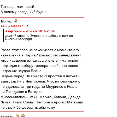
Тот еще, ламповый.
А почему праздник? будни..
Montez
-
28 июн 2016 23:51
Азартный » 28 июн 2016 23:26
долгий спор по Эмери его работа в псж во
многом рассудит
Разве этот спор не закончился с момента его
назначения в Париж? Думаю, что менеджмент
миллиардеров из Катара очень внимательно
подходил к выбору тренера, особенно после
недавних неудач Блана.
Задача перед Эмери стоит простая и четкая -
выиграть Лигу Чемпионов. Что, на секундочку,
не удалось за три года ни Моуриньо в Реале,
ни Гвардиоле в Баварии.
Многомиллионных Ди Марию, Кавани, Давида
Луиза, Тиаго Силву, Пасторе и прочих Матюиди
не стали бы доверять абы кому.