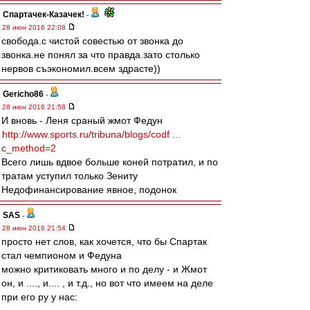
Спартачек-Казачек!
-
28 июн 2016 22:08
свобода.с чистой совестью от звонка до
звонка.не понял за что правда.зато столько
нервов съэкономил.всем здрасте))
Gericho86
-
28 июн 2016 21:58
И вновь - Леня сраный жмот Федун
http://www.sports.ru/tribuna/blogs/codf ...
c_method=2
Всего лишь вдвое больше коней потратил, и по
тратам уступил только Зениту
Недофинансирование явное, подонок
SAS
-
28 июн 2016 21:54
просто нет слов, как хочется, что бы Спартак
стал чемпионом и Федуна
можно критиковать много и по делу - и Жмот
он, и ...., и.... , и т.д., но вот что имеем на деле
при его ру у нас: