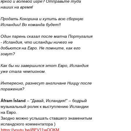
яркой и волевой игре? Отправьте туда
наших на время!
Продать Кокорина и купить всю сборную
Исландии! Во команда будет!!
Один парень сказал после матча Португалия
- Исландия, что исландцы ничего не
добьются на Евро. Не помните, как его
зовут?
Как бы ни завершился этот Евро, Исландия
уже стала чемпионом.
Интересно, разнесут англичане Ниццу после
поражения?
Áfram Ísland
– "Давай, Исландия!" – бодрый
музыкальный ролик к выступлению Исландии
на Евро.
Заодно можно услышать ставшего знаменитым
исландского комментатора )
https://youtu.be/iBEV11wQQKM