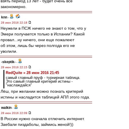
взять период 13 лет - будет очень всё
закономерно.
knn
-
28 июн 2016 22:18
Неужели в ПСЖ ничего не знают о том, что у
Эмери получается только в Испании? Какой
провал...ну ничего, они еще пожалеют
об этом, лишь бы через полгода его не
уволили.
-skeptik-
-
28 июн 2016 22:15
RedQuite » 28 июн 2016 21:45
самый главный пруф - турнирная таблица.
Это самый главный критерий истины -
"наслаждайся"
Лёш, при желании можно познать критерий
истины и насладится таблицей АПЛ этого года.
walkin
-
28 июн 2016 22:09
В России нужно сначала отлючить интернет.
Заебали пиздаболы, займись женой!))