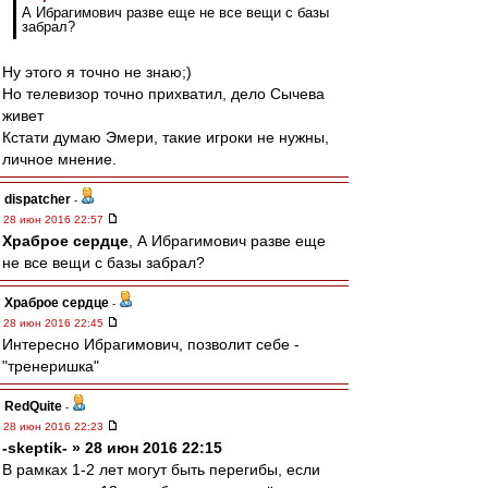
А Ибрагимович разве еще не все вещи с базы
забрал?
Ну этого я точно не знаю;)
Но телевизор точно прихватил, дело Сычева
живет
Кстати думаю Эмери, такие игроки не нужны,
личное мнение.
dispatcher
-
28 июн 2016 22:57
Храброе сердце
, А Ибрагимович разве еще
не все вещи с базы забрал?
Храброе сердце
-
28 июн 2016 22:45
Интересно Ибрагимович, позволит себе -
"тренеришка"
RedQuite
-
28 июн 2016 22:23
-skeptik- » 28 июн 2016 22:15
В рамках 1-2 лет могут быть перегибы, если