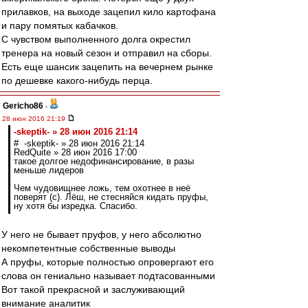
прилавков, на выходе зацепил кило картофана
и пару помятых кабачков.
С чувством выполненного долга окрестил
тренера на новый сезон и отправил на сборы.
Есть еще шансик зацепить на вечернем рынке
по дешевке какого-нибудь перца.
Gericho86
-
28 июн 2016 21:19
-skeptik- » 28 июн 2016 21:14
# -skeptik- » 28 июн 2016 21:14
RedQuite » 28 июн 2016 17:00
такое долгое недофинансирование, в разы
меньше лидеров
Чем чудовищнее ложь, тем охотнее в неё
поверят (с). Лёш, не стесняйся кидать пруфы,
ну хотя бы изредка. Спасибо.
У него не бывает пруфов, у него абсолютно
некомпетентные собственные выводы
А пруфы, которые полностью опровергают его
слова он гениально называет подтасованными
Вот такой прекрасной и заслуживающий
внимание аналитик