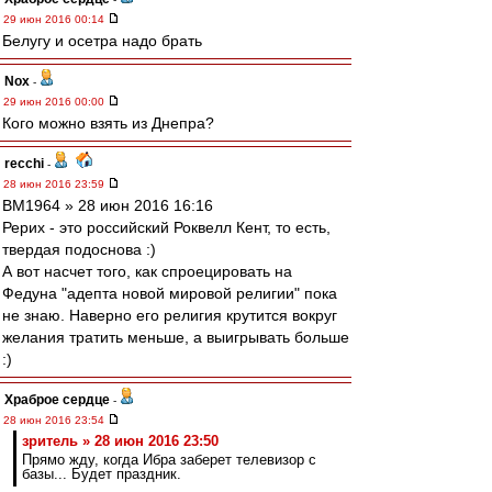
29 июн 2016 00:14
Белугу и осетра надо брать
Nox
-
29 июн 2016 00:00
Кого можно взять из Днепра?
recchi
-
28 июн 2016 23:59
BM1964 » 28 июн 2016 16:16
Рерих - это российский Роквелл Кент, то есть,
твердая подоснова :)
А вот насчет того, как спроецировать на
Федуна "адепта новой мировой религии" пока
не знаю. Наверно его религия крутится вокруг
желания тратить меньше, а выигрывать больше
:)
Храброе сердце
-
28 июн 2016 23:54
зpитель » 28 июн 2016 23:50
Прямо жду, когда Ибра заберет телевизор с
базы... Будет праздник.