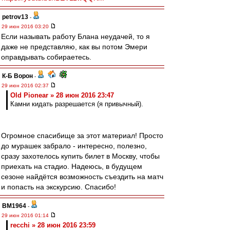
petrov13
-
29 июн 2016 03:20
Если называть работу Блана неудачей, то я
даже не представляю, как вы потом Эмери
оправдывать собираетесь.
К-Б Ворон
-
29 июн 2016 02:37
Old Pionear » 28 июн 2016 23:47
Камни кидать разрешается (я привычный).
Огромное спасибище за этот материал! Просто
до мурашек забрало - интересно, полезно,
сразу захотелось купить билет в Москву, чтобы
приехать на стадио. Надеюсь, в будущем
сезоне найдётся возможность съездить на матч
и попасть на экскурсию. Спасибо!
BM1964
-
29 июн 2016 01:14
recchi » 28 июн 2016 23:59