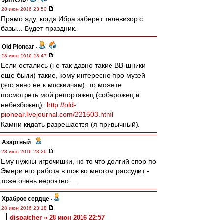
зpитель
-
28 июн 2016 23:50
Прямо жду, когда Ибра заберет телевизор с
базы... Будет праздник.
Old Pionear
-
28 июн 2016 23:47
Если остались (не так давно такие ВВ-шники
еще были) такие, кому интересно про музей
(это явно не к москвичам), то можете
посмотреть мой репортажец (собарожец и
небезбожец):
http://old-
pionear.livejournal.com/221503.html
Камни кидать разрешается (я привычный).
Азартный
-
28 июн 2016 23:26
Ему нужны игрочишки, но то что долгий спор по
Эмери его работа в псж во многом рассудит -
тоже очень вероятно....
Храброе сердце
-
28 июн 2016 23:18
dispatcher » 28 июн 2016 22:57