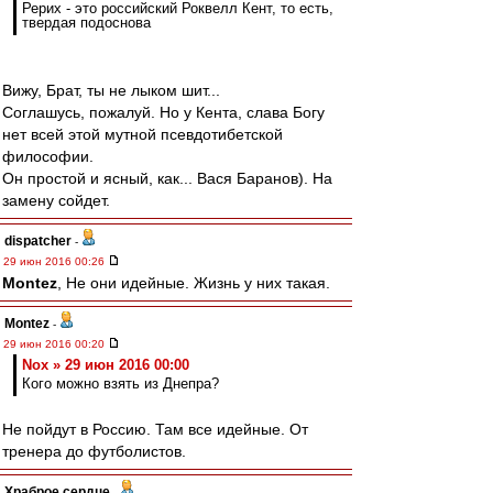
Рерих - это российский Роквелл Кент, то есть,
твердая подоснова
Вижу, Брат, ты не лыком шит...
Соглашусь, пожалуй. Но у Кента, слава Богу
нет всей этой мутной псевдотибетской
философии.
Он простой и ясный, как... Вася Баранов). На
замену сойдет.
dispatcher
-
29 июн 2016 00:26
Montez
, Не они идейные. Жизнь у них такая.
Montez
-
29 июн 2016 00:20
Nox » 29 июн 2016 00:00
Кого можно взять из Днепра?
Не пойдут в Россию. Там все идейные. От
тренера до футболистов.
Храброе сердце
-