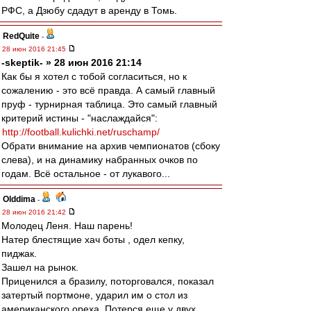
РФС, а Дзюбу сдадут в аренду в Томь.
RedQuite
-
28 июн 2016 21:45
-skeptik- » 28 июн 2016 21:14
Как бы я хотел с тобой согласиться, но к
сожалению - это всё правда. А самый главный
пруф - турнирная таблица. Это самый главный
критерий истины - "наслаждайся":
http://football.kulichki.net/ruschamp/
Обрати внимание на архив чемпионатов (сбоку
слева), и на динамику набранных очков по
годам. Всё остальное - от лукавого...
Olddima
-
28 июн 2016 21:42
Молодец Леня. Наш парень!
Натер блестящие хач боты , одел кепку,
пиджак.
Зашел на рынок.
Приценился а бразилу, поторговался, показал
затертый портмоне, ударил им о стол из
американского ореха. Потерся еще у двух