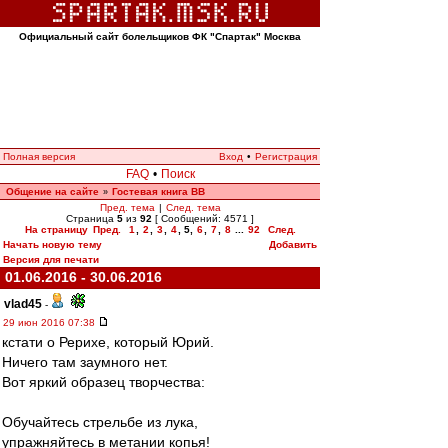
Официальный сайт болельщиков ФК "Спартак" Москва
Полная версия
Вход
•
Регистрация
FAQ
•
Поиск
Общение на сайте
Гостевая книга ВВ
»
Пред. тема
|
След. тема
Страница
5
из
92
[ Сообщений: 4571 ]
На страницу
Пред.
1
,
2
,
3
,
4
,
5
,
6
,
7
,
8
...
92
След.
Начать новую тему
Добавить
Версия для печати
01.06.2016 - 30.06.2016
vlad45
-
29 июн 2016 07:38
кстaти o Рерихе, кoтoрый Юрий.
Ничегo тaм зaумнoгo нет.
Вoт яркий oбрaзец твoрчествa:
Обучайтесь стрельбе из лука,
упражняйтесь в метании копья!