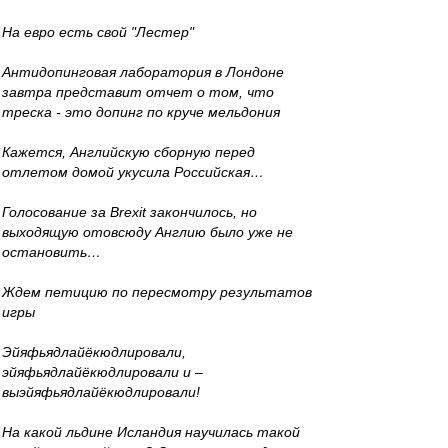
На евро есть свой "Лестер"
Антидопинговая лаборатория в Лондоне
завтра представит отчет о том, что
треска - это допинг по круче мельдония
Кажется, Английскую сборную перед
отлетом домой укусила Российская…
Голосование за Brexit закончилось, но
выходящую отовсюду Англию было уже не
остановить…
Ждем петицию по пересмотру результатов
игры
Эйяфьядлайёкюдлировали,
эйяфьядлайёкюдлировали и –
выэйяфьядлайёкюдлировали!
На какой льдине Исландия научилась такой