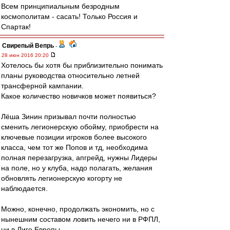
Всем принципиальным безродным
космополитам - сасать! Только Россия и
Спартак!
Свирепый Вепрь
-
28 июн 2016 20:20
Хотелось бы хотя бы приблизительно понимать
планы руководства относительно летней
трансферной кампании.
Какое количество новичков может появиться?
Лёша Зинин призывал почти полностью
сменить легионерскую обойму, приобрести на
ключевые позиции игроков более высокого
класса, чем тот же Попов и тд, необходима
полная перезагрузка, апгрейд, нужны Лидеры
на поле, но у клуба, надо полагать, желания
обновлять легионерскую когорту не
наблюдается.
Можно, конечно, продолжать экономить, но с
нынешним составом ловить нечего ни в РФПЛ,
ни в Лиге Европы.