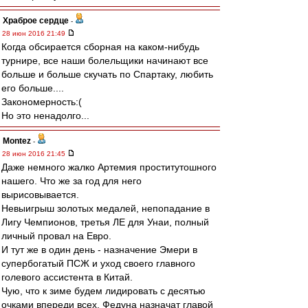
Храброе сердце
-
28 июн 2016 21:49
Когда обсирается сборная на каком-нибудь
турнире, все наши болельщики начинают все
больше и больше скучать по Спартаку, любить
его больше....
Закономерность:(
Но это ненадолго...
Montez
-
28 июн 2016 21:45
Даже немного жалко Артемия проститутошного
нашего. Что же за год для него
вырисовывается.
Невыигрыш золотых медалей, непопадание в
Лигу Чемпионов, третья ЛЕ для Унаи, полный
личный провал на Евро.
И тут же в один день - назначение Эмери в
супербогатый ПСЖ и уход своего главного
голевого ассистента в Китай.
Чую, что к зиме будем лидировать с десятью
очками впереди всех, Федуна назначат главой