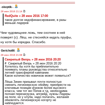
-skeptik-
-
28 июн 2016 21:14
RedQuite » 28 июн 2016 17:00
такое долгое недофинансирование, в разы
меньше лидеров
Чем чудовищнее ложь, тем охотнее в неё
поверят (с). Лёш, не стесняйся кидать пруфы,
ну хотя бы изредка. Спасибо.
Gericho86
-
28 июн 2016 21:08
Свирепый Вепрь » 28 июн 2016 20:20
# Свирепый Вепрь » 28 июн 2016 20:20
Хотелось бы хотя бы приблизительно
понимать планы руководства относительно
летней трансферной кампании.
Какое количество новичков может появиться?
Лёша Зинин призывал почти полностью
сменить легионерскую обойму, приобрести на
ключевые позиции игроков более высокого
класса, чем тот же Попов и тд, необходима
полная перезагрузка, апгрейд, нужны Лидеры
на поле, но у клуба, надо полагать, желания
обновлять легионерскую когорту не
наблюдается.