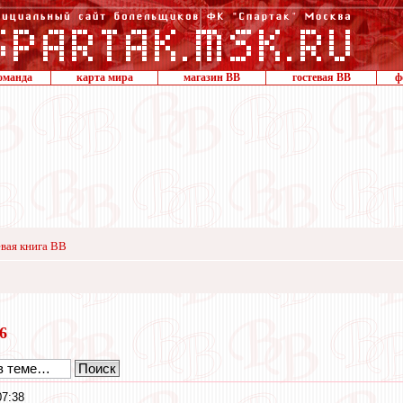
оманда
карта мира
магазин ВВ
гостевая ВВ
ф
вая книга ВВ
16
07:38