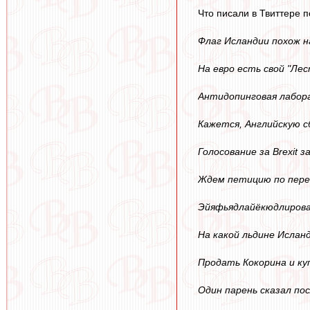
Что писали в Твиттере 
Флаг Исландии похож н
На евро есть свой "Ле
Антидопинговая лабора
Кажется, Английскую 
Голосование за Brexit
Ждем петицию по пере
Эйяфьядлайёкюдлирова
На какой льдине Ислан
Продать Кокорина и ку
Один парень сказал по