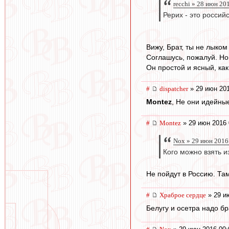
recchi » 28 июн 20
Рерих - это россий
Вижу, Брат, ты не лыком 
Соглашусь, пожалуй. Но
Он простой и ясный, как
#
dispatcher
» 29 июн 201
Montez
, Не они идейные
#
Montez
» 29 июн 2016 
Nox » 29 июн 2016
Кого можно взять и
Не пойдут в Россию. Та
#
Храброе сердце
» 29 и
Белугу и осетра надо бр