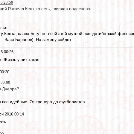
16 23:59
ский Роквелл Кент, то есть, твердая подоснова
шит...
 у Кента, слава Богу нет всей этой мутной псевдотибетской филос
... Вася Баранов). На замену сойдет.
6 00:26
. Жизнь у них такая.
00:20
 00:00
з Днепра?
м все идейные. От тренера до футболистов.
юн 2016 00:14
ать