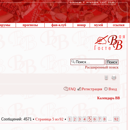
орумы
прогнозы
фан-клуб
юмор
музей
ссылки
Расширенный поиск
FAQ
Регистрация
Вход
Календарь ВВ
5
Сообщений: 4571 •
Страница
5
из
92
•
1
2
3
4
6
7
8
...
92