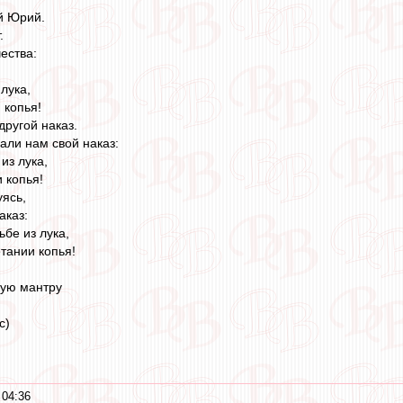
ый Юрий.
.
ествa:
лука,
 копья!
другой наказ.
али нам свой наказ:
из лука,
 копья!
уясь,
аказ:
ьбе из лука,
тании копья!
вую мантру
c)
 04:36