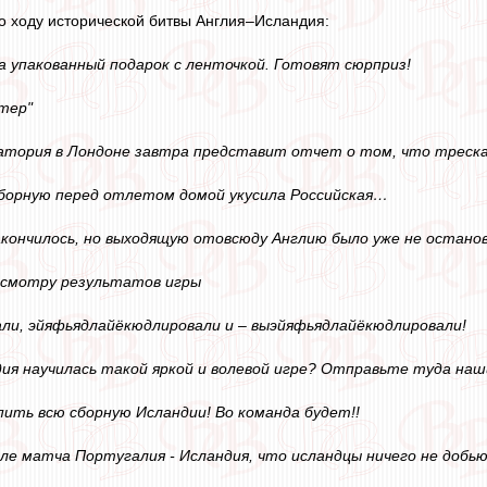
по ходу исторической битвы Англия–Исландия:
а упакованный подарок с ленточкой. Готовят сюрприз!
стер"
тория в Лондоне завтра представит отчет о том, что треска 
сборную перед отлетом домой укусила Российская…
 закончилось, но выходящую отовсюду Англию было уже не остан
смотру результатов игры
ли, эйяфьядлайёкюдлировали и – выэйяфьядлайёкюдлировали!
дия научилась такой яркой и волевой игре? Отправьте туда наш
пить всю сборную Исландии! Во команда будет!!
сле матча Португалия - Исландия, что исландцы ничего не добью