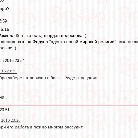
00
епра?
3:59
16:16
оквелл Кент, то есть, твердая подоснова :)
спроецировать на Федуна "адепта новой мировой религии" пока не з
ольше :)
юн 2016 23:54
016 23:50
бра заберет телевизор с базы... Будет праздник.
ни..
23:51
 2016 23:26
ри его работа в псж во многом рассудит