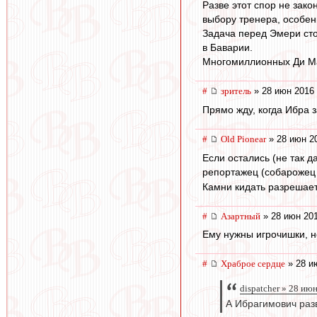
Разве этот спор не зак
выбору тренера, особен
Задача перед Эмери стои
в Баварии.
Многомиллионных Ди Мар
#
зpитель
» 28 июн 2016 
Прямо жду, когда Ибра з
#
Old Pionear
» 28 июн 2
Если остались (не так д
репортажец (собарожец
Камни кидать разрешает
#
Азартный
» 28 июн 201
Ему нужны игрочишки, но
#
Храброе сердце
» 28 и
dispatcher » 28 ию
А Ибрагимович раз