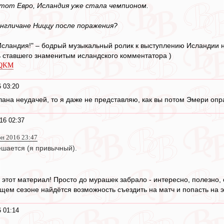
этот Евро, Исландия уже стала чемпионом.
нгличане Ниццу после поражения?
Исландия!" – бодрый музыкальный ролик к выступлению Исландии н
 ставшего знаменитым исландского комментатора )
QQKM
 03:20
лана неудачей, то я даже не представляю, как вы потом Эмери опр
16 02:37
юн 2016 23:47
ешается (я привычный).
этот материал! Просто до мурашек забрало - интересно, полезно, с
ущем сезоне найдётся возможность съездить на матч и попасть на 
 01:14