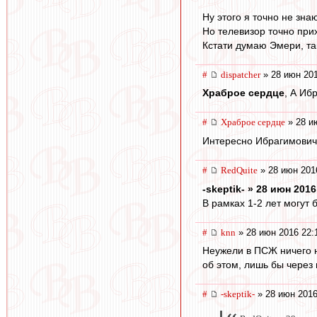
Ну этого я точно не знаю
Но телевизор точно при
Кстати думаю Эмери, та
#
dispatcher
» 28 июн 201
Храброе сердце
, А Иб
#
Храброе сердце
» 28 и
Интересно Ибрагимович,
#
RedQuite
» 28 июн 201
-skeptik- » 28 июн 2016
В рамках 1-2 лет могут 
#
knn
» 28 июн 2016 22:
Неужели в ПСЖ ничего н
об этом, лишь бы через 
#
-skeptik-
» 28 июн 2016