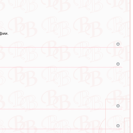
офии.