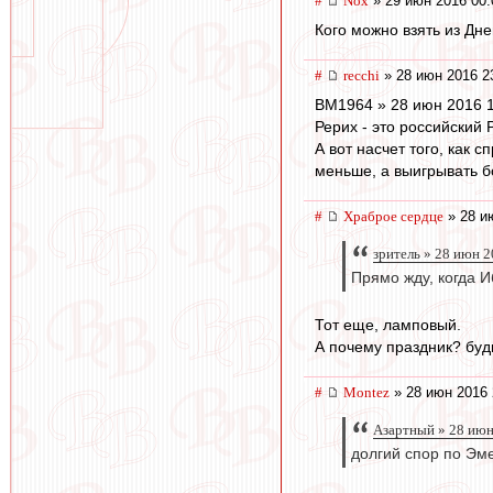
#
Nox
» 29 июн 2016 00:
Кого можно взять из Дн
#
recchi
» 28 июн 2016 2
BM1964 » 28 июн 2016 
Рерих - это российский Р
А вот насчет того, как 
меньше, а выигрывать б
#
Храброе сердце
» 28 и
зpитель » 28 июн 2
Прямо жду, когда И
Тот еще, ламповый.
А почему праздник? буд
#
Montez
» 28 июн 2016 
Азартный » 28 июн
долгий спор по Эме