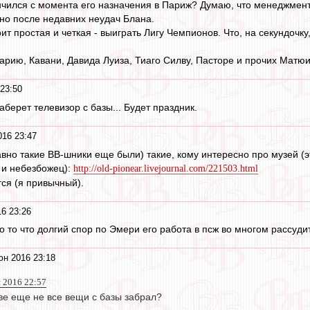
ончился с момента его назначения в Париж? Думаю, что менеджмен
но после недавних неудач Блана.
т простая и четкая - выиграть Лигу Чемпионов. Что, на секундочку
ию, Кавани, Давида Луиза, Тиаго Силву, Пасторе и прочих Матюид
23:50
аберет телевизор с базы... Будет праздник.
016 23:47
авно такие ВВ-шники еще были) такие, кому интересно про музей (э
 и небезбожец):
http://old-pionear.livejournal.com/221503.html
ся (я привычный).
6 23:26
 то что долгий спор по Эмери его работа в псж во многом рассудит 
юн 2016 23:18
н 2016 22:57
ве еще не все вещи с базы забрал?