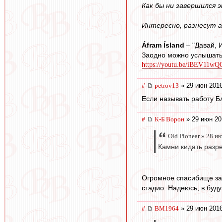
Как бы ни завершился 
Интересно, разнесут а
Áfram Ísland
– "Давай, 
Заодно можно услышать
https://youtu.be/iBEV11w
#
petrov13
» 29 июн 2016
Если называть работу Б
#
К-Б Ворон
» 29 июн 20
Old Pionear » 28 и
Камни кидать разр
Огромное спасибище за 
стадио. Надеюсь, в буд
#
BM1964
» 29 июн 2016