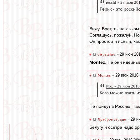
recchi » 28 июн 20
Рерих - это россий
Вижу, Брат, ты не лыком 
Соглашусь, пожалуй. Но
Он простой и ясный, как
#
dispatcher
» 29 июн 201
Montez
, Не они идейные
#
Montez
» 29 июн 2016 
Nox » 29 июн 2016
Кого можно взять и
Не пойдут в Россию. Та
#
Храброе сердце
» 29 и
Белугу и осетра надо бр