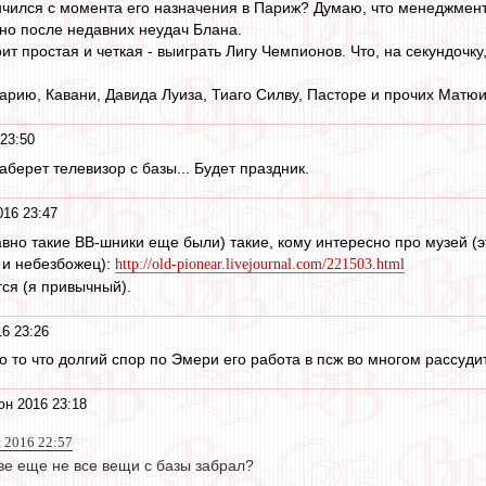
ончился с момента его назначения в Париж? Думаю, что менеджмен
но после недавних неудач Блана.
т простая и четкая - выиграть Лигу Чемпионов. Что, на секундочку
ию, Кавани, Давида Луиза, Тиаго Силву, Пасторе и прочих Матюид
23:50
аберет телевизор с базы... Будет праздник.
016 23:47
авно такие ВВ-шники еще были) такие, кому интересно про музей (э
 и небезбожец):
http://old-pionear.livejournal.com/221503.html
ся (я привычный).
6 23:26
 то что долгий спор по Эмери его работа в псж во многом рассудит 
юн 2016 23:18
н 2016 22:57
ве еще не все вещи с базы забрал?