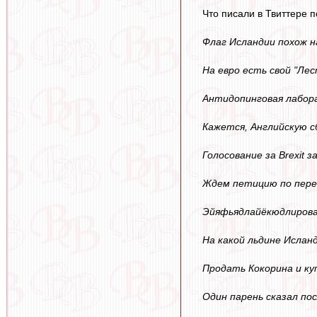
Что писали в Твиттере 
Флаг Исландии похож н
На евро есть свой "Ле
Антидопинговая лабора
Кажется, Английскую 
Голосование за Brexit
Ждем петицию по пере
Эйяфьядлайёкюдлирова
На какой льдине Ислан
Продать Кокорина и ку
Один парень сказал по