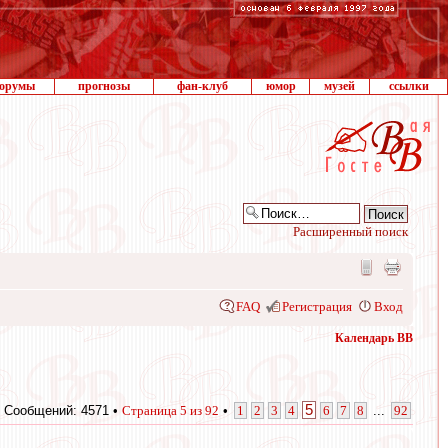
орумы
прогнозы
фан-клуб
юмор
музей
ссылки
Расширенный поиск
FAQ
Регистрация
Вход
Календарь ВВ
5
Сообщений: 4571 •
Страница
5
из
92
•
1
2
3
4
6
7
8
...
92