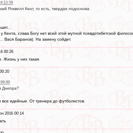
16 23:59
ский Роквелл Кент, то есть, твердая подоснова
шит...
 у Кента, слава Богу нет всей этой мутной псевдотибетской филос
... Вася Баранов). На замену сойдет.
6 00:26
. Жизнь у них такая.
00:20
 00:00
з Днепра?
м все идейные. От тренера до футболистов.
юн 2016 00:14
ать