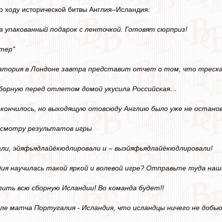
по ходу исторической битвы Англия–Исландия:
а упакованный подарок с ленточкой. Готовят сюрприз!
стер"
тория в Лондоне завтра представит отчет о том, что треска 
сборную перед отлетом домой укусила Российская…
 закончилось, но выходящую отовсюду Англию было уже не остан
смотру результатов игры
ли, эйяфьядлайёкюдлировали и – выэйяфьядлайёкюдлировали!
дия научилась такой яркой и волевой игре? Отправьте туда наш
пить всю сборную Исландии! Во команда будет!!
сле матча Португалия - Исландия, что исландцы ничего не добью