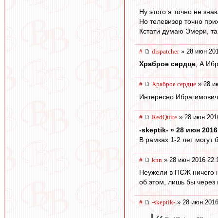
Ну этого я точно не знаю
Но телевизор точно при
Кстати думаю Эмери, та
#
dispatcher
» 28 июн 201
Храброе сердце
, А Иб
#
Храброе сердце
» 28 и
Интересно Ибрагимович,
#
RedQuite
» 28 июн 201
-skeptik- » 28 июн 2016
В рамках 1-2 лет могут 
#
knn
» 28 июн 2016 22:
Неужели в ПСЖ ничего н
об этом, лишь бы через 
#
-skeptik-
» 28 июн 2016