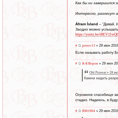
Как бы ни завершился 
Интересно, разнесут а
Áfram Ísland
– "Давай, 
Заодно можно услышать
https://youtu.be/iBEV11w
#
petrov13
» 29 июн 2016
Если называть работу Б
#
К-Б Ворон
» 29 июн 20
Old Pionear » 28 и
Камни кидать разр
Огромное спасибище за 
стадио. Надеюсь, в буд
#
BM1964
» 29 июн 2016