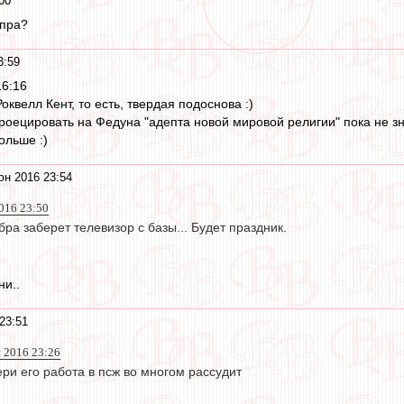
00
епра?
3:59
16:16
оквелл Кент, то есть, твердая подоснова :)
спроецировать на Федуна "адепта новой мировой религии" пока не з
ольше :)
юн 2016 23:54
016 23:50
бра заберет телевизор с базы... Будет праздник.
ни..
23:51
 2016 23:26
ри его работа в псж во многом рассудит