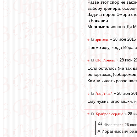
Разве этот спор не зак
выбору тренера, особен
Задача перед Эмери стои
в Баварии.
Многомиллионных Ди Мар
#
зpитель
» 28 июн 2016 
Прямо жду, когда Ибра з
#
Old Pionear
» 28 июн 2
Если остались (не так д
репортажец (собарожец
Камни кидать разрешает
#
Азартный
» 28 июн 201
Ему нужны игрочишки, но
#
Храброе сердце
» 28 и
dispatcher » 28 ию
А Ибрагимович раз