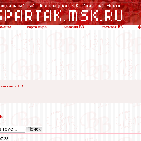
оманда
карта мира
магазин ВВ
гостевая ВВ
ф
вая книга ВВ
16
07:38