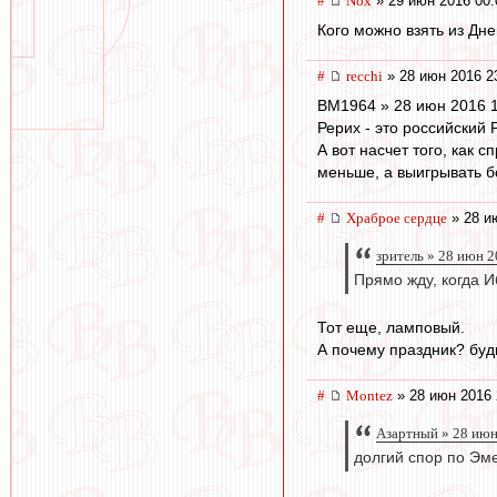
#
Nox
» 29 июн 2016 00:
Кого можно взять из Дн
#
recchi
» 28 июн 2016 2
BM1964 » 28 июн 2016 
Рерих - это российский Р
А вот насчет того, как 
меньше, а выигрывать б
#
Храброе сердце
» 28 и
зpитель » 28 июн 2
Прямо жду, когда И
Тот еще, ламповый.
А почему праздник? буд
#
Montez
» 28 июн 2016 
Азартный » 28 июн
долгий спор по Эме