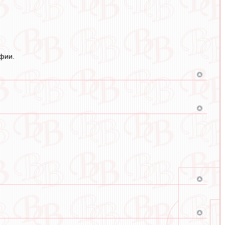
офии.