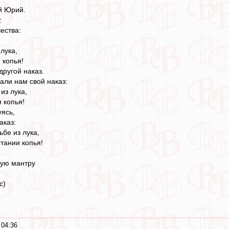
ый Юрий.
.
ествa:
лука,
 копья!
другой наказ.
али нам свой наказ:
из лука,
 копья!
уясь,
аказ:
ьбе из лука,
тании копья!
вую мантру
c)
 04:36