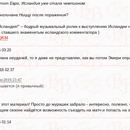
этот Евро, Исландия уже стала чемпионом.
нгличане Ниццу после поражения?
Исландия!" – бодрый музыкальный ролик к выступлению Исландии н
 ставшего знаменитым исландского комментатора )
QQKM
 03:20
лана неудачей, то я даже не представляю, как вы потом Эмери опр
16 02:37
юн 2016 23:47
ешается (я привычный).
этот материал! Просто до мурашек забрало - интересно, полезно, с
ущем сезоне найдётся возможность съездить на матч и попасть на 
 01:14