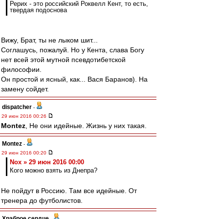
Рерих - это российский Роквелл Кент, то есть,
твердая подоснова
Вижу, Брат, ты не лыком шит...
Соглашусь, пожалуй. Но у Кента, слава Богу
нет всей этой мутной псевдотибетской
философии.
Он простой и ясный, как... Вася Баранов). На
замену сойдет.
dispatcher
-
29 июн 2016 00:26
Montez
, Не они идейные. Жизнь у них такая.
Montez
-
29 июн 2016 00:20
Nox » 29 июн 2016 00:00
Кого можно взять из Днепра?
Не пойдут в Россию. Там все идейные. От
тренера до футболистов.
Храброе сердце
-