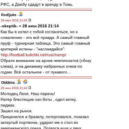
РФС, а Дзюбу сдадут в аренду в Томь.
RedQuite
-
28 июн 2016 21:45
-skeptik- » 28 июн 2016 21:14
Как бы я хотел с тобой согласиться, но к
сожалению - это всё правда. А самый главный
пруф - турнирная таблица. Это самый главный
критерий истины - "наслаждайся":
http://football.kulichki.net/ruschamp/
Обрати внимание на архив чемпионатов (сбоку
слева), и на динамику набранных очков по
годам. Всё остальное - от лукавого...
Olddima
-
28 июн 2016 21:42
Молодец Леня. Наш парень!
Натер блестящие хач боты , одел кепку,
пиджак.
Зашел на рынок.
Приценился а бразилу, поторговался, показал
затертый портмоне, ударил им о стол из
американского ореха. Потерся еще у двух