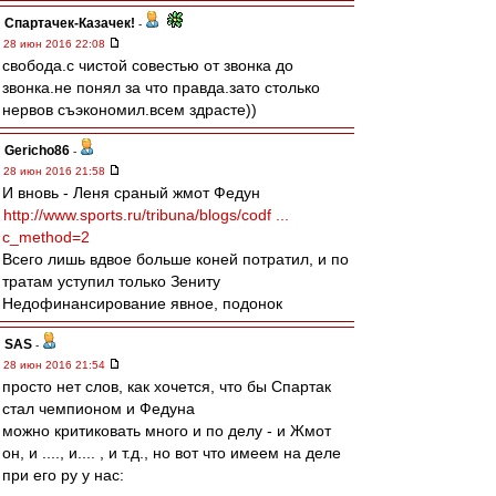
Спартачек-Казачек!
-
28 июн 2016 22:08
свобода.с чистой совестью от звонка до
звонка.не понял за что правда.зато столько
нервов съэкономил.всем здрасте))
Gericho86
-
28 июн 2016 21:58
И вновь - Леня сраный жмот Федун
http://www.sports.ru/tribuna/blogs/codf ...
c_method=2
Всего лишь вдвое больше коней потратил, и по
тратам уступил только Зениту
Недофинансирование явное, подонок
SAS
-
28 июн 2016 21:54
просто нет слов, как хочется, что бы Спартак
стал чемпионом и Федуна
можно критиковать много и по делу - и Жмот
он, и ...., и.... , и т.д., но вот что имеем на деле
при его ру у нас: