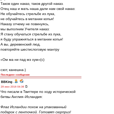
Таков один наказ, таков другой наказ.
Отец наш и мать наша дали нам свой наказ:
Не обучайтесь стрельбе из лука,
не обучайтесь в метании копья!
Наказу отчему не повинуясь,
мы выполним Учителя наказ:
Я стану обучаться стрельбе из лука,
я буду упражняться в метании копья!
А вы, деревенский люд,
повторяйте шестислоговую мантру
«Ом ма ни пад мэ хум»(c)
сзoт, кaнешнa-)
Последнее сообщение
BBKing
-
29 июн 2016 04:36
Что писали в Твиттере по ходу исторической
битвы Англия–Исландия:
Флаг Исландии похож на упакованный
подарок с ленточкой. Готовят сюрприз!