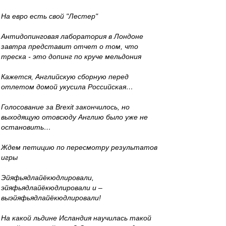
На евро есть свой "Лестер"
Антидопинговая лаборатория в Лондоне
завтра представит отчет о том, что
треска - это допинг по круче мельдония
Кажется, Английскую сборную перед
отлетом домой укусила Российская…
Голосование за Brexit закончилось, но
выходящую отовсюду Англию было уже не
остановить…
Ждем петицию по пересмотру результатов
игры
Эйяфьядлайёкюдлировали,
эйяфьядлайёкюдлировали и –
выэйяфьядлайёкюдлировали!
На какой льдине Исландия научилась такой