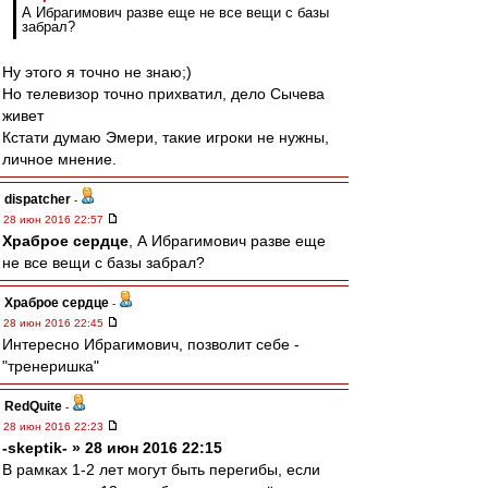
А Ибрагимович разве еще не все вещи с базы
забрал?
Ну этого я точно не знаю;)
Но телевизор точно прихватил, дело Сычева
живет
Кстати думаю Эмери, такие игроки не нужны,
личное мнение.
dispatcher
-
28 июн 2016 22:57
Храброе сердце
, А Ибрагимович разве еще
не все вещи с базы забрал?
Храброе сердце
-
28 июн 2016 22:45
Интересно Ибрагимович, позволит себе -
"тренеришка"
RedQuite
-
28 июн 2016 22:23
-skeptik- » 28 июн 2016 22:15
В рамках 1-2 лет могут быть перегибы, если