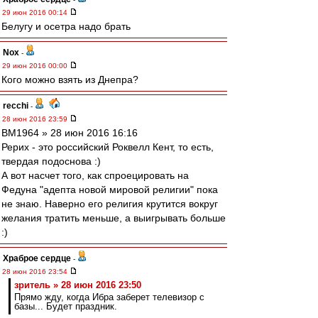
29 июн 2016 00:14
Белугу и осетра надо брать
Nox
-
29 июн 2016 00:00
Кого можно взять из Днепра?
recchi
-
28 июн 2016 23:59
BM1964 » 28 июн 2016 16:16
Рерих - это российский Роквелл Кент, то есть,
твердая подоснова :)
А вот насчет того, как спроецировать на
Федуна "адепта новой мировой религии" пока
не знаю. Наверно его религия крутится вокруг
желания тратить меньше, а выигрывать больше
:)
Храброе сердце
-
28 июн 2016 23:54
зpитель » 28 июн 2016 23:50
Прямо жду, когда Ибра заберет телевизор с
базы... Будет праздник.