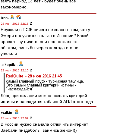
взять период 13 лет - будет очень всё
закономерно.
knn
-
28 июн 2016 22:18
Неужели в ПСЖ ничего не знают о том, что у
Эмери получается только в Испании? Какой
провал...ну ничего, они еще пожалеют
об этом, лишь бы через полгода его не
уволили.
-skeptik-
-
28 июн 2016 22:15
RedQuite » 28 июн 2016 21:45
самый главный пруф - турнирная таблица.
Это самый главный критерий истины -
"наслаждайся"
Лёш, при желании можно познать критерий
истины и насладится таблицей АПЛ этого года.
walkin
-
28 июн 2016 22:09
В России нужно сначала отлючить интернет.
Заебали пиздаболы, займись женой!))