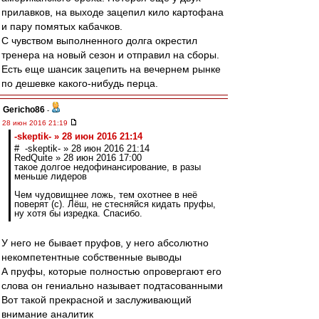
прилавков, на выходе зацепил кило картофана
и пару помятых кабачков.
С чувством выполненного долга окрестил
тренера на новый сезон и отправил на сборы.
Есть еще шансик зацепить на вечернем рынке
по дешевке какого-нибудь перца.
Gericho86
-
28 июн 2016 21:19
-skeptik- » 28 июн 2016 21:14
# -skeptik- » 28 июн 2016 21:14
RedQuite » 28 июн 2016 17:00
такое долгое недофинансирование, в разы
меньше лидеров
Чем чудовищнее ложь, тем охотнее в неё
поверят (с). Лёш, не стесняйся кидать пруфы,
ну хотя бы изредка. Спасибо.
У него не бывает пруфов, у него абсолютно
некомпетентные собственные выводы
А пруфы, которые полностью опровергают его
слова он гениально называет подтасованными
Вот такой прекрасной и заслуживающий
внимание аналитик