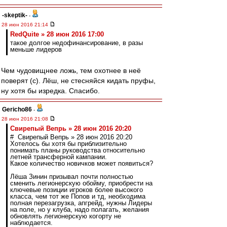
-skeptik-
-
28 июн 2016 21:14
RedQuite » 28 июн 2016 17:00
такое долгое недофинансирование, в разы
меньше лидеров
Чем чудовищнее ложь, тем охотнее в неё
поверят (с). Лёш, не стесняйся кидать пруфы,
ну хотя бы изредка. Спасибо.
Gericho86
-
28 июн 2016 21:08
Свирепый Вепрь » 28 июн 2016 20:20
# Свирепый Вепрь » 28 июн 2016 20:20
Хотелось бы хотя бы приблизительно
понимать планы руководства относительно
летней трансферной кампании.
Какое количество новичков может появиться?
Лёша Зинин призывал почти полностью
сменить легионерскую обойму, приобрести на
ключевые позиции игроков более высокого
класса, чем тот же Попов и тд, необходима
полная перезагрузка, апгрейд, нужны Лидеры
на поле, но у клуба, надо полагать, желания
обновлять легионерскую когорту не
наблюдается.