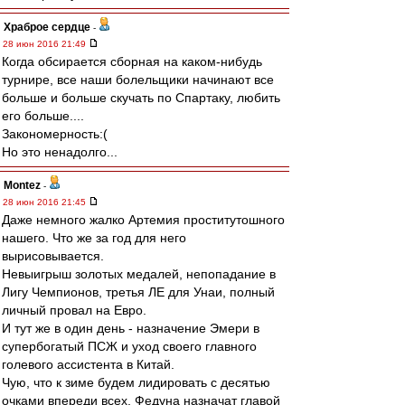
Храброе сердце
-
28 июн 2016 21:49
Когда обсирается сборная на каком-нибудь
турнире, все наши болельщики начинают все
больше и больше скучать по Спартаку, любить
его больше....
Закономерность:(
Но это ненадолго...
Montez
-
28 июн 2016 21:45
Даже немного жалко Артемия проститутошного
нашего. Что же за год для него
вырисовывается.
Невыигрыш золотых медалей, непопадание в
Лигу Чемпионов, третья ЛЕ для Унаи, полный
личный провал на Евро.
И тут же в один день - назначение Эмери в
супербогатый ПСЖ и уход своего главного
голевого ассистента в Китай.
Чую, что к зиме будем лидировать с десятью
очками впереди всех, Федуна назначат главой