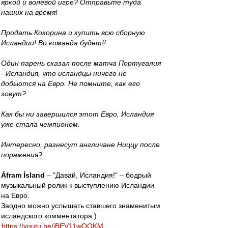
яркой и волевой игре? Отправьте туда
наших на время!
Продать Кокорина и купить всю сборную
Исландии! Во команда будет!!
Один парень сказал после матча Португалия
- Исландия, что исландцы ничего не
добьются на Евро. Не помните, как его
зовут?
Как бы ни завершился этот Евро, Исландия
уже стала чемпионом.
Интересно, разнесут англичане Ниццу после
поражения?
Áfram Ísland
– "Давай, Исландия!" – бодрый
музыкальный ролик к выступлению Исландии
на Евро.
Заодно можно услышать ставшего знаменитым
исландского комментатора )
https://youtu.be/iBEV11wQQKM