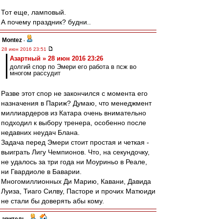
Тот еще, ламповый.
А почему праздник? будни..
Montez
-
28 июн 2016 23:51
Азартный » 28 июн 2016 23:26
долгий спор по Эмери его работа в псж во
многом рассудит
Разве этот спор не закончился с момента его
назначения в Париж? Думаю, что менеджмент
миллиардеров из Катара очень внимательно
подходил к выбору тренера, особенно после
недавних неудач Блана.
Задача перед Эмери стоит простая и четкая -
выиграть Лигу Чемпионов. Что, на секундочку,
не удалось за три года ни Моуриньо в Реале,
ни Гвардиоле в Баварии.
Многомиллионных Ди Марию, Кавани, Давида
Луиза, Тиаго Силву, Пасторе и прочих Матюиди
не стали бы доверять абы кому.