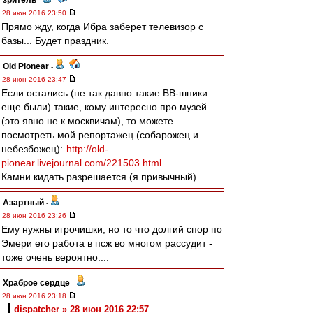
зpитель
-
28 июн 2016 23:50
Прямо жду, когда Ибра заберет телевизор с
базы... Будет праздник.
Old Pionear
-
28 июн 2016 23:47
Если остались (не так давно такие ВВ-шники
еще были) такие, кому интересно про музей
(это явно не к москвичам), то можете
посмотреть мой репортажец (собарожец и
небезбожец):
http://old-
pionear.livejournal.com/221503.html
Камни кидать разрешается (я привычный).
Азартный
-
28 июн 2016 23:26
Ему нужны игрочишки, но то что долгий спор по
Эмери его работа в псж во многом рассудит -
тоже очень вероятно....
Храброе сердце
-
28 июн 2016 23:18
dispatcher » 28 июн 2016 22:57