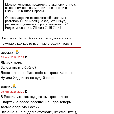
Можно, конечно, продолжать экономить, но с
нынешним составом ловить нечего ни в
РФПЛ, ни в Лиге Европы.
О возвращении исторической эмблемы
разговоры шли месяц назад, кто-нибудь
решением данного вопроса занимается?
Редактировалось 28 июн 2016 20:21
Вот пусть Леши Зинин на свои деньги их и
покупает, как круто все чужие бабки тратят
авоська
-
28 июн 2016 20:27
Rblackmore
,
Зачем пилить бабло?
Достаточно пробить себе контракт Капелло.
Ну или Хиддинка на худой конец
walkin
-
28 июн 2016 20:20
В России уже как год-два смотрю только
Спартак, а после посещения Евро теперь
только сборную России.
Что еще я не видел в футболе, не смешите.))