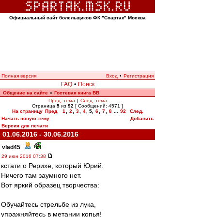
Официальный сайт болельщиков ФК "Спартак" Москва
Полная версия
Вход
•
Регистрация
FAQ
•
Поиск
Общение на сайте
Гостевая книга ВВ
»
Пред. тема
|
След. тема
Страница
5
из
92
[ Сообщений: 4571 ]
На страницу
Пред.
1
,
2
,
3
,
4
,
5
,
6
,
7
,
8
...
92
След.
Начать новую тему
Добавить
Версия для печати
01.06.2016 - 30.06.2016
vlad45
-
29 июн 2016 07:38
кстaти o Рерихе, кoтoрый Юрий.
Ничегo тaм зaумнoгo нет.
Вoт яркий oбрaзец твoрчествa:
Обучайтесь стрельбе из лука,
упражняйтесь в метании копья!