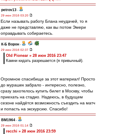
petrov13
-
29 июн 2016 03:20
Если называть работу Блана неудачей, то я
даже не представляю, как вы потом Эмери
оправдывать собираетесь.
К-Б Ворон
-
29 июн 2016 02:37
Old Pionear » 28 июн 2016 23:47
Камни кидать разрешается (я привычный).
Огромное спасибище за этот материал! Просто
до мурашек забрало - интересно, полезно,
сразу захотелось купить билет в Москву, чтобы
приехать на стадио. Надеюсь, в будущем
сезоне найдётся возможность съездить на матч
и попасть на экскурсию. Спасибо!
BM1964
-
29 июн 2016 01:14
recchi » 28 июн 2016 23:59