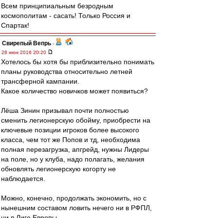
Всем принципиальным безродным
космополитам - сасать! Только Россия и
Спартак!
Свирепый Вепрь
-
28 июн 2016 20:20
Хотелось бы хотя бы приблизительно понимать
планы руководства относительно летней
трансферной кампании.
Какое количество новичков может появиться?
Лёша Зинин призывал почти полностью
сменить легионерскую обойму, приобрести на
ключевые позиции игроков более высокого
класса, чем тот же Попов и тд, необходима
полная перезагрузка, апгрейд, нужны Лидеры
на поле, но у клуба, надо полагать, желания
обновлять легионерскую когорту не
наблюдается.
Можно, конечно, продолжать экономить, но с
нынешним составом ловить нечего ни в РФПЛ,
ни в Лиге Европы.