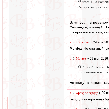
recchi » 28 июн 20
Рерих - это россий
Вижу, Брат, ты не лыком 
Соглашусь, пожалуй. Но
Он простой и ясный, как
#
dispatcher
» 29 июн 201
Montez
, Не они идейные
#
Montez
» 29 июн 2016 
Nox » 29 июн 2016
Кого можно взять и
Не пойдут в Россию. Та
#
Храброе сердце
» 29 и
Белугу и осетра надо бр