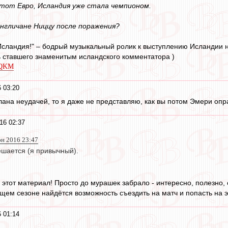
этот Евро, Исландия уже стала чемпионом.
нгличане Ниццу после поражения?
Исландия!" – бодрый музыкальный ролик к выступлению Исландии н
 ставшего знаменитым исландского комментатора )
QQKM
 03:20
лана неудачей, то я даже не представляю, как вы потом Эмери опр
16 02:37
юн 2016 23:47
ешается (я привычный).
этот материал! Просто до мурашек забрало - интересно, полезно, с
ущем сезоне найдётся возможность съездить на матч и попасть на 
 01:14