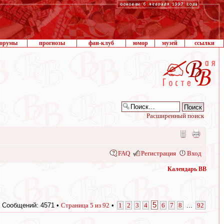
орумы
прогнозы
фан-клуб
юмор
музей
ссылки
Расширенный поиск
FAQ
Регистрация
Вход
Календарь ВВ
5
Сообщений: 4571 •
Страница
5
из
92
•
1
2
3
4
6
7
8
...
92