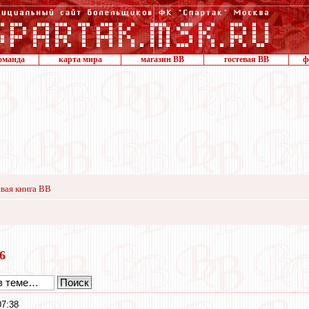
оманда
карта мира
магазин ВВ
гостевая ВВ
ф
вая книга ВВ
16
07:38