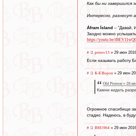
Как бы ни завершился 
Интересно, разнесут а
Áfram Ísland
– "Давай, 
Заодно можно услышать
https://youtu.be/iBEV11w
#
petrov13
» 29 июн 2016
Если называть работу Б
#
К-Б Ворон
» 29 июн 20
Old Pionear » 28 и
Камни кидать разр
Огромное спасибище за 
стадио. Надеюсь, в буд
#
BM1964
» 29 июн 2016