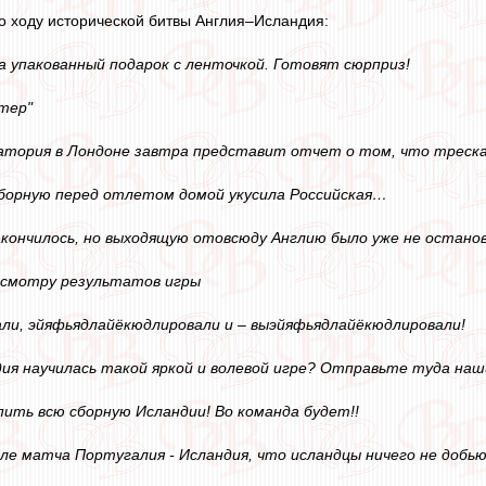
по ходу исторической битвы Англия–Исландия:
а упакованный подарок с ленточкой. Готовят сюрприз!
стер"
тория в Лондоне завтра представит отчет о том, что треска 
сборную перед отлетом домой укусила Российская…
 закончилось, но выходящую отовсюду Англию было уже не остан
смотру результатов игры
ли, эйяфьядлайёкюдлировали и – выэйяфьядлайёкюдлировали!
дия научилась такой яркой и волевой игре? Отправьте туда наш
пить всю сборную Исландии! Во команда будет!!
сле матча Португалия - Исландия, что исландцы ничего не добью