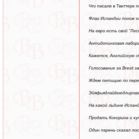
Что писали в Твиттере 
Флаг Исландии похож н
На евро есть свой "Ле
Антидопинговая лабора
Кажется, Английскую 
Голосование за Brexit
Ждем петицию по пере
Эйяфьядлайёкюдлирова
На какой льдине Ислан
Продать Кокорина и ку
Один парень сказал по