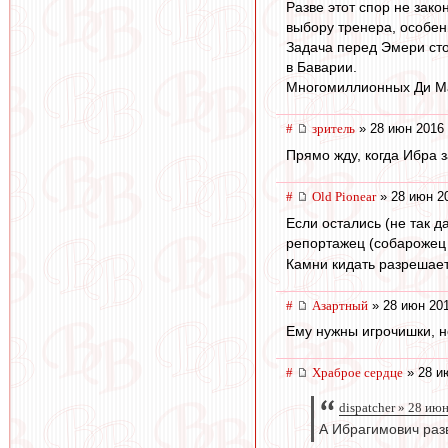
Разве этот спор не зак
выбору тренера, особен
Задача перед Эмери стои
в Баварии.
Многомиллионных Ди Мар
#
зpитель
» 28 июн 2016 
Прямо жду, когда Ибра з
#
Old Pionear
» 28 июн 2
Если остались (не так д
репортажец (собарожец
Камни кидать разрешает
#
Азартный
» 28 июн 201
Ему нужны игрочишки, но
#
Храброе сердце
» 28 и
dispatcher » 28 ию
А Ибрагимович раз