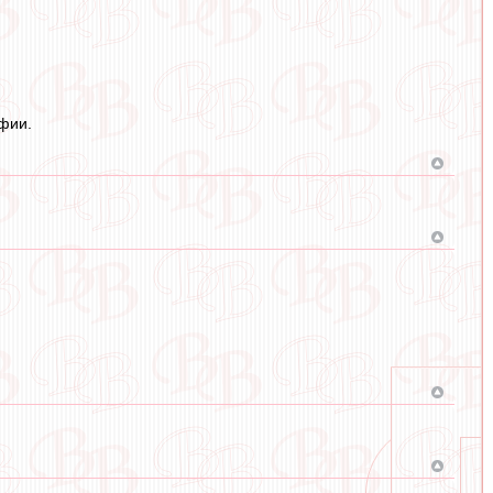
офии.