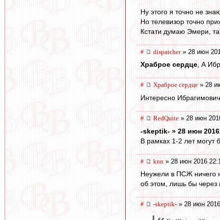
Ну этого я точно не знаю
Но телевизор точно при
Кстати думаю Эмери, та
#
dispatcher
» 28 июн 201
Храброе сердце
, А Иб
#
Храброе сердце
» 28 и
Интересно Ибрагимович,
#
RedQuite
» 28 июн 201
-skeptik- » 28 июн 2016
В рамках 1-2 лет могут 
#
knn
» 28 июн 2016 22:
Неужели в ПСЖ ничего н
об этом, лишь бы через 
#
-skeptik-
» 28 июн 2016