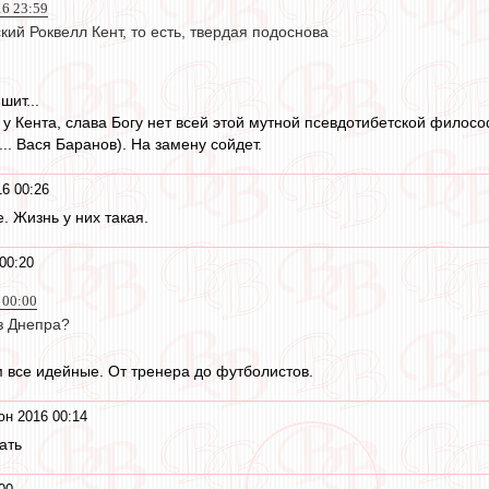
16 23:59
ский Роквелл Кент, то есть, твердая подоснова
шит...
 у Кента, слава Богу нет всей этой мутной псевдотибетской филос
... Вася Баранов). На замену сойдет.
6 00:26
. Жизнь у них такая.
00:20
 00:00
з Днепра?
м все идейные. От тренера до футболистов.
юн 2016 00:14
ать