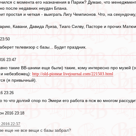
ончился с момента его назначения в Париж? Думаю, что менеджмен
но после недавних неудач Блана.
т простая и четкая - выиграть Лигу Чемпионов. Что, на секундочку
ию, Кавани, Давида Луиза, Тиаго Силву, Пасторе и прочих Матюид
23:50
аберет телевизор с базы... Будет праздник.
016 23:47
авно такие ВВ-шники еще были) такие, кому интересно про музей (э
 и небезбожец):
http://old-pionear.livejournal.com/221503.html
ся (я привычный).
6 23:26
 то что долгий спор по Эмери его работа в псж во многом рассудит 
юн 2016 23:18
н 2016 22:57
ве еще не все вещи с базы забрал?