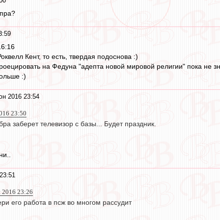
00
епра?
3:59
16:16
оквелл Кент, то есть, твердая подоснова :)
спроецировать на Федуна "адепта новой мировой религии" пока не з
ольше :)
юн 2016 23:54
016 23:50
бра заберет телевизор с базы... Будет праздник.
ни..
23:51
 2016 23:26
ри его работа в псж во многом рассудит