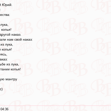
ый Юрий.
.
ествa:
лука,
 копья!
другой наказ.
али нам свой наказ:
из лука,
 копья!
уясь,
аказ:
ьбе из лука,
тании копья!
вую мантру
c)
 04:36