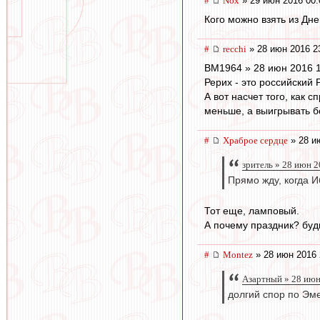
#
Nox
» 29 июн 2016 00:
Кого можно взять из Дн
#
recchi
» 28 июн 2016 2
BM1964 » 28 июн 2016 
Рерих - это российский Р
А вот насчет того, как 
меньше, а выигрывать б
#
Храброе сердце
» 28 и
зpитель » 28 июн 2
Прямо жду, когда И
Тот еще, ламповый.
А почему праздник? буд
#
Montez
» 28 июн 2016 
Азартный » 28 июн
долгий спор по Эме