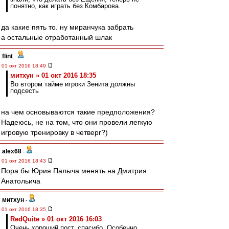
понятно, как играть без Комбарова.
да какие пять то. ну миранчука забрать
а остальные отработанный шлак
flint
-
01 окт 2016 18:49
митхун » 01 окт 2016 18:35
Во втором тайме игроки Зенита должны
подсесть
на чем основываются такие предположения?
Надеюсь, не на том, что они провели легкую
игровую тренировку в четверг?)
alex68
-
01 окт 2016 18:43
Пора бы Юрия Палыча менять на Дмитрия
Анатольича
митхун
-
01 окт 2016 18:35
RedQuite » 01 окт 2016 16:03
Очень хороший пост, спасибо. Особенно