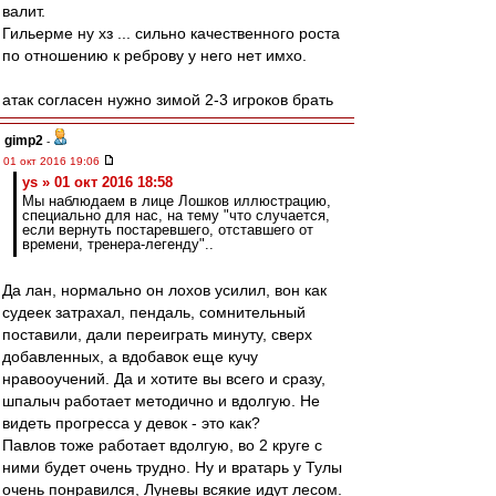
валит.
Гильерме ну хз ... сильно качественного роста
по отношению к реброву у него нет имхо.
атак согласен нужно зимой 2-3 игроков брать
gimp2
-
01 окт 2016 19:06
ys » 01 окт 2016 18:58
Мы наблюдаем в лице Лошков иллюстрацию,
специально для нас, на тему "что случается,
если вернуть постаревшего, отставшего от
времени, тренера-легенду"..
Да лан, нормально он лохов усилил, вон как
судеек затрахал, пендаль, сомнительный
поставили, дали переиграть минуту, сверх
добавленных, а вдобавок еще кучу
нравооучений. Да и хотите вы всего и сразу,
шпалыч работает методично и вдолгую. Не
видеть прогресса у девок - это как?
Павлов тоже работает вдолгую, во 2 круге с
ними будет очень трудно. Ну и вратарь у Тулы
очень понравился, Луневы всякие идут лесом.