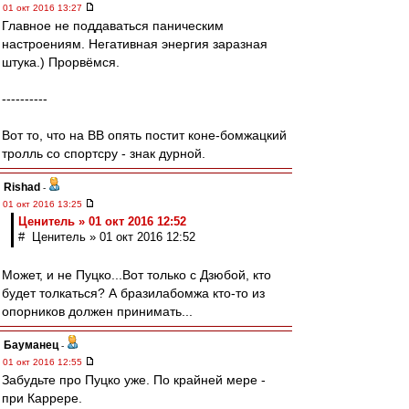
01 окт 2016 13:27
Главное не поддаваться паническим
настроениям. Негативная энергия заразная
штука.) Прорвёмся.
----------
Вот то, что на ВВ опять постит коне-бомжацкий
тролль со спортсру - знак дурной.
Rishad
-
01 окт 2016 13:25
Ценитель » 01 окт 2016 12:52
# Ценитель » 01 окт 2016 12:52
Может, и не Пуцко...Вот только с Дзюбой, кто
будет толкаться? А бразилабомжа кто-то из
опорников должен принимать...
Бауманец
-
01 окт 2016 12:55
Забудьте про Пуцко уже. По крайней мере -
при Каррере.