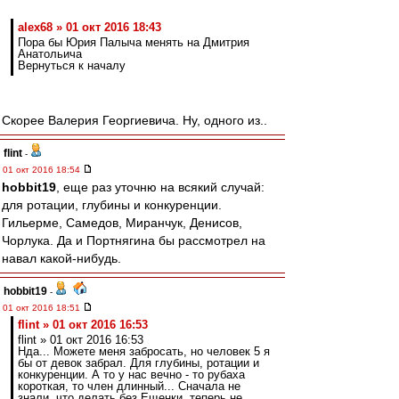
alex68 » 01 окт 2016 18:43
Пора бы Юрия Палыча менять на Дмитрия
Анатольича
Вернуться к началу
Скорее Валерия Георгиевича. Ну, одного из..
flint
-
01 окт 2016 18:54
hobbit19
, еще раз уточню на всякий случай:
для ротации, глубины и конкуренции.
Гильерме, Самедов, Миранчук, Денисов,
Чорлука. Да и Портнягина бы рассмотрел на
навал какой-нибудь.
hobbit19
-
01 окт 2016 18:51
flint » 01 окт 2016 16:53
flint » 01 окт 2016 16:53
Нда... Можете меня забросать, но человек 5 я
бы от девок забрал. Для глубины, ротации и
конкуренции. А то у нас вечно - то рубаха
короткая, то член длинный... Сначала не
знали, что делать без Ещенки, теперь не