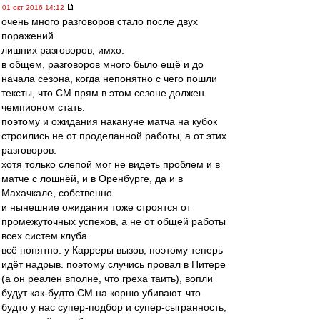
01 окт 2016 14:12
очень много разговоров стало после двух
поражений.
лишних разговоров, имхо.
в общем, разговоров много было ещё и до
начала сезона, когда непонятно с чего пошли
тексты, что СМ прям в этом сезоне должен
чемпионом стать.
поэтому и ожидания накануне матча на кубок
строились не от проделанной работы, а от этих
разговоров.
хотя только слепой мог не видеть проблем и в
матче с лошнёй, и в Оренбурге, да и в
Махачкале, собственно.
и нынешние ожидания тоже строятся от
промежуточных успехов, а не от общей работы
всех систем клуба.
всё понятно: у Карреры вызов, поэтому теперь
идёт надрыв. поэтому случись провал в Питере
(а он реален вполне, что греха таить), вопли
будут как-будто СМ на корню убивают. что
будто у нас супер-подбор и супер-сыгранность,