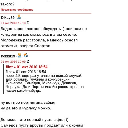
такого?
Последнее сообщение
Dikay89
-
01 окт 2016 19:13
Ладно харош лошков обсуждать :) они нам не
конкуренты как оказалось в этом сезоне.
Молодежка расстроила, надеюсь основп
отомстит! вперед Спартак
hobbit19
-
01 окт 2016 19:09
flint » 01 окт 2016 18:54
flint » 01 окт 2016 18:54
hobbit19, еще раз уточню на всякий случай:
для ротации, глубины и конкуренции.
Гильерме, Самедов, Миранчук, Денисов,
Чорлука. Да и Портнягина бы рассмотрел на
навал какой-нибудь.
ну вот про портнягина забыл
ну да его и чурлуку можно.
Денисов - это верный пусть в фнл ))
Самедов пусть арбузы продает или к коням