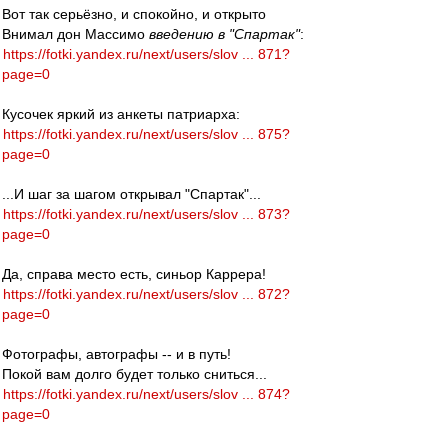
Вот так серьёзно, и спокойно, и открыто
Внимал дон Массимо
введению в "Спартак"
:
https://fotki.yandex.ru/next/users/slov ... 871?
page=0
Кусочек яркий из анкеты патриарха:
https://fotki.yandex.ru/next/users/slov ... 875?
page=0
...И шаг за шагом открывал "Спартак"...
https://fotki.yandex.ru/next/users/slov ... 873?
page=0
Да, справа место есть, синьор Каррера!
https://fotki.yandex.ru/next/users/slov ... 872?
page=0
Фотографы, автографы -- и в путь!
Покой вам долго будет только сниться...
https://fotki.yandex.ru/next/users/slov ... 874?
page=0