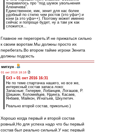
понравилось про "под шумок увольнения
Аленичева".
Единственное, кмк, зенит для нас более
удобный по стилю чем ростов (это уфа+) и
кони (а это уфа++). Поэтому может именно
сейчас и попроще будет, ну а там уж как
сложится...
Главное не перегореть.И не прижаться сильно
к своим воротам.Мы должны просто их
перебегать.Во втором тайме игроки Зенита
должны подсесть
митхун
-
01 окт 2016 18:16
Gt3 » 01 окт 2016 16:31
Не по теме спартачка нашего, но все же,
интересный состав запаса локо:
Запасные: Гилерме, Лобанцев, Логашов, Р.
Шишкин, Коломейцев, Ндинга, Касаев,
Янбаев, Майкон, Игнатьев, Шкулетич.
Реально второй состав, прикольно.)
Хорошо когда первый и второй состав
ровный,Но для успеха надо что бы первый
состав был реально сильный.У нас первый