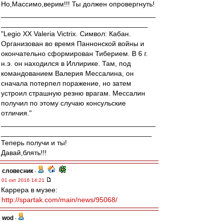
Но,Массимо,верим!!! Ты должен опровергнуть!
_______________________________________
_____________________________________
"Legio XX Valeria Victrix. Символ: Кабан.
Организован во время Паннонской войны и
окончательно сформирован Тиберием. В 6 г.
н.э. он находился в Иллирике. Там, под
командованием Валерия Мессалина, он
сначала потерпел поражение, но затем
устроил страшную резню врагам. Мессалин
получил по этому случаю консульские
отличия."
_______________________________________
______________________________________
Теперь получи и ты!
Давай,блять!!!
словесник
-
01 окт 2016 14:21
Каррера в музее:
http://spartak.com/main/news/95068/
wod
-