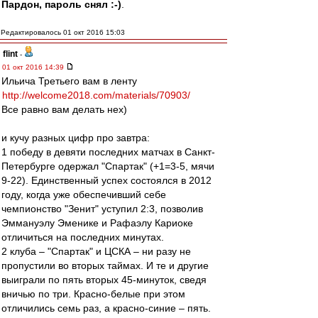
Пардон, пароль снял :-)
.
Редактировалось 01 окт 2016 15:03
flint
-
01 окт 2016 14:39
Ильича Третьего вам в ленту
http://welcome2018.com/materials/70903/
Все равно вам делать нех)
и кучу разных цифр про завтра:
1 победу в девяти последних матчах в Санкт-
Петербурге одержал "Спартак" (+1=3-5, мячи
9-22). Единственный успех состоялся в 2012
году, когда уже обеспечивший себе
чемпионство "Зенит" уступил 2:3, позволив
Эммануэлу Эменике и Рафаэлу Кариоке
отличиться на последних минутах.
2 клуба – "Спартак" и ЦСКА – ни разу не
пропустили во вторых таймах. И те и другие
выиграли по пять вторых 45-минуток, сведя
вничью по три. Красно-белые при этом
отличились семь раз, а красно-синие – пять.