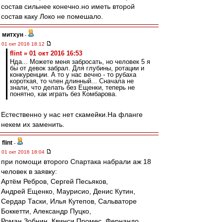
состав сильнее конечно.но иметь второй
состав каку Локо не помешало.
митхун
-
01 окт 2016 18:12
flint » 01 окт 2016 16:53
Нда... Можете меня забросать, но человек 5 я
бы от девок забрал. Для глубины, ротации и
конкуренции. А то у нас вечно - то рубаха
короткая, то член длинный... Сначала не
знали, что делать без Ещенки, теперь не
понятно, как играть без Комбарова.
Естественно у нас нет скамейки.На фланге
некем их заменить.
flint
-
01 окт 2016 18:04
при помощи второго Спартака набрали аж 18
человек в заявку:
Артём Ребров, Сергей Песьяков,
Андрей Ещенко, Маурисио, Денис Кутин,
Сердар Таски, Илья Кутепов, Сальваторе
Боккетти, Александр Пуцко,
Роман Зобнин, Квинси Промес, Фернандо,