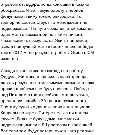
отрывом от лидера, когда конюшня в Казани
обосралась. И вот такую работу в период
федунизма я вижу только эпизодами. То
тренер не соответствует, то менеджмент не
поддерживает. На пути создания этой команды
один матч с бомжатней не значит ничего.
Независимо от результата. Якин, например,
выдал наилучший матч в гостях после победы
там в 2012-м, но результат работы Якина в СМ
известен.
Исходя из позитивного взгляда на работу
Федуна, Жиркова и прочих: задача тренера -
давать результат на максимуме возможно пока
прочие проблемы не будут решены. Победа
над Питером в гостях сейчас - это результат,
представляющийся ЗА гранью возможного.
Поэтому судить о достижениях и потенциале
Карреры по игре в Питере нельзя ни в коем
случае. Дальше будут домашние матчи
надрывающимися в ЛЧ ростовом и конюшней.
Вот если там будут потери очков - это реально