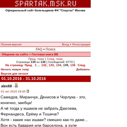
Официальный сайт болельщиков ФК "Спартак" Москва
Полная версия
Вход
•
Регистрация
FAQ
•
Поиск
Общение на сайте
Гостевая книга ВВ
»
Пред. тема
|
След. тема
Страница
135
из
136
[ Сообщений: 6770 ]
На страницу
Пред.
1
...
132
,
133
,
134
,
135
,
136
След.
Начать новую тему
Добавить
Версия для печати
01.10.2016 - 31.10.2016
alex68
-
01 окт 2016 19:45
Самедов, Миранчук, Денисов и Чорлука - это,
конечно, заебца!
А чё тогда у ишаков не забрать Дзагоева,
Фернандеса, Ерёму и Тошича?
Хотя - какие нах ишаки? смешно как-то даже...
Вон есть бавария или барселона, а хуле