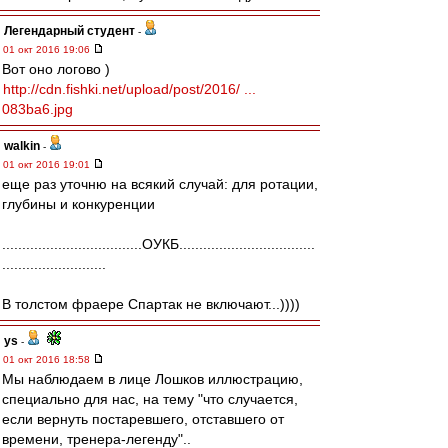
Легендарный студент
-
01 окт 2016 19:06
Вот оно логово )
http://cdn.fishki.net/upload/post/2016/ ...
083ba6.jpg
walkin
-
01 окт 2016 19:01
еще раз уточню на всякий случай: для ротации,
глубины и конкуренции
...................................ОУКБ..................................
..........................
В толстом фраере Спартак не включают...))))
ys
-
01 окт 2016 18:58
Мы наблюдаем в лице Лошков иллюстрацию,
специально для нас, на тему "что случается,
если вернуть постаревшего, отставшего от
времени, тренера-легенду"..