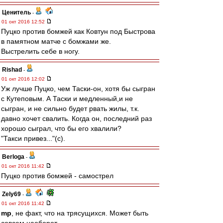
Ценитель
-
01 окт 2016 12:52
Пуцко против бомжей как Ковтун под Быстрова
в памятном матче с бомжами же.
Выстрелить себе в ногу.
Rishad
-
01 окт 2016 12:02
Уж лучше Пуцко, чем Таски-он, хотя бы сыгран
с Кутеповым. А Таски и медленный,и не
сыгран, и не сильно будет рвать жилы, т.к.
давно хочет свалить. Когда он, последний раз
хорошо сыграл, что бы его хвалили?
"Такси привез..."(с).
Berloga
-
01 окт 2016 11:42
Пуцко против бомжей - самострел
Zely69
-
01 окт 2016 11:42
mp
, не факт, что на трясущихся. Может быть