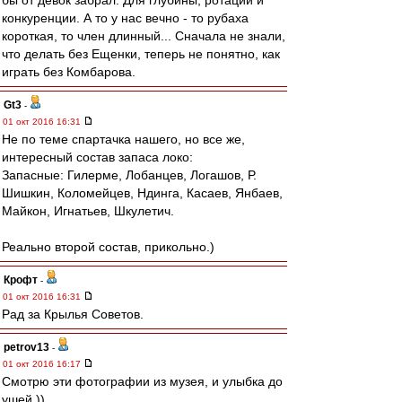
бы от девок забрал. Для глубины, ротации и
конкуренции. А то у нас вечно - то рубаха
короткая, то член длинный... Сначала не знали,
что делать без Ещенки, теперь не понятно, как
играть без Комбарова.
Gt3
-
01 окт 2016 16:31
Не по теме спартачка нашего, но все же,
интересный состав запаса локо:
Запасные: Гилерме, Лобанцев, Логашов, Р.
Шишкин, Коломейцев, Ндинга, Касаев, Янбаев,
Майкон, Игнатьев, Шкулетич.
Реально второй состав, прикольно.)
Крофт
-
01 окт 2016 16:31
Рад за Крылья Советов.
petrov13
-
01 окт 2016 16:17
Смотрю эти фотографии из музея, и улыбка до
ушей ))