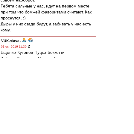
совсем наоборот.
Ребята сильные у нас, идут на первом месте,
при том что бомжей фаворитами считают. Как
проснутся. :)
Дыры у них сзади будут, а забивать у нас есть
кому.
VUK-slava
-
01 окт 2016 11:30
Ещенко-Кутепов-Пуцко-Боккетти
Зобнин-Фернандо-Ромуло-Глушаков
Промес-Зе
Запас: два защитника, два п/з, два напа.
ЯТД.
mp
-
01 окт 2016 11:20
На самом деле ситуация хреновая и почти
патовая.
Создали ее себе,как водится,сами.
Два поражения от не самых,мягко
говоря,сильных соперников.
Впереди Зенит.Думаю что наши выйдут на поле