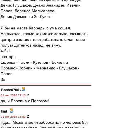
Денис Глушаков, Джано Ананидзе, Ивелин
Попов, Лоренсо Мельгарехо,
Денис Давыдов и Зе Луиш.
Я бы на месте Карреры с ума сошел.
Но выхода, кроме как максимально насыщать
центр и заставлять отрабатывать фланговых
полузащитников назад, не вижу.
4-5-1
вратарь
Ещенко - Таски - Кутепов - Боккетти
Промес - Зобнин - Фернандо - Глушаков -
Попов
Зе
Bordo0706
-
01 окт 2016 17:13
да, и Ерохина с Полозом!
flint
-
01 окт 2016 16:53
Нда... Можете меня забросать, но человек 5 я