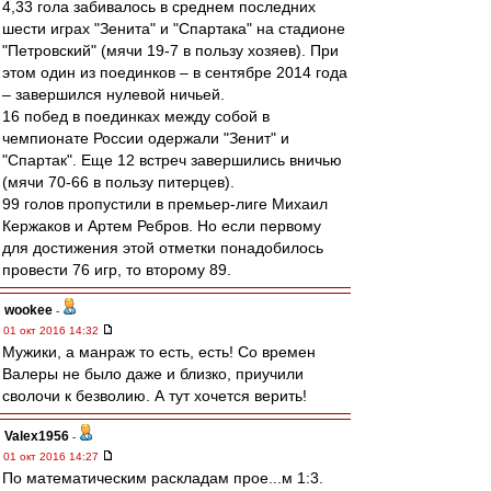
4,33 гола забивалось в среднем последних
шести играх "Зенита" и "Спартака" на стадионе
"Петровский" (мячи 19-7 в пользу хозяев). При
этом один из поединков – в сентябре 2014 года
– завершился нулевой ничьей.
16 побед в поединках между собой в
чемпионате России одержали "Зенит" и
"Спартак". Еще 12 встреч завершились вничью
(мячи 70-66 в пользу питерцев).
99 голов пропустили в премьер-лиге Михаил
Кержаков и Артем Ребров. Но если первому
для достижения этой отметки понадобилось
провести 76 игр, то второму 89.
wookee
-
01 окт 2016 14:32
Мужики, а манраж то есть, есть! Со времен
Валеры не было даже и близко, приучили
сволочи к безволию. А тут хочется верить!
Valex1956
-
01 окт 2016 14:27
По математическим раскладам прое...м 1:3.