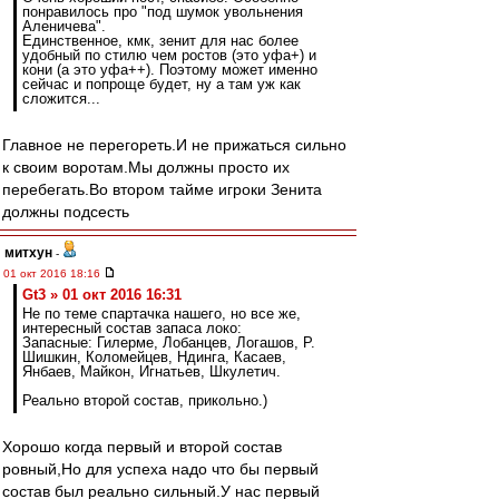
понравилось про "под шумок увольнения
Аленичева".
Единственное, кмк, зенит для нас более
удобный по стилю чем ростов (это уфа+) и
кони (а это уфа++). Поэтому может именно
сейчас и попроще будет, ну а там уж как
сложится...
Главное не перегореть.И не прижаться сильно
к своим воротам.Мы должны просто их
перебегать.Во втором тайме игроки Зенита
должны подсесть
митхун
-
01 окт 2016 18:16
Gt3 » 01 окт 2016 16:31
Не по теме спартачка нашего, но все же,
интересный состав запаса локо:
Запасные: Гилерме, Лобанцев, Логашов, Р.
Шишкин, Коломейцев, Ндинга, Касаев,
Янбаев, Майкон, Игнатьев, Шкулетич.
Реально второй состав, прикольно.)
Хорошо когда первый и второй состав
ровный,Но для успеха надо что бы первый
состав был реально сильный.У нас первый