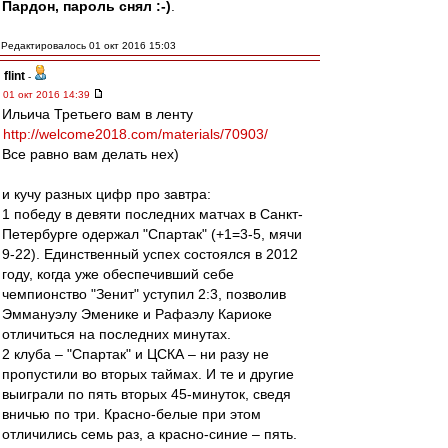
Пардон, пароль снял :-)
.
Редактировалось 01 окт 2016 15:03
flint
-
01 окт 2016 14:39
Ильича Третьего вам в ленту
http://welcome2018.com/materials/70903/
Все равно вам делать нех)
и кучу разных цифр про завтра:
1 победу в девяти последних матчах в Санкт-
Петербурге одержал "Спартак" (+1=3-5, мячи
9-22). Единственный успех состоялся в 2012
году, когда уже обеспечивший себе
чемпионство "Зенит" уступил 2:3, позволив
Эммануэлу Эменике и Рафаэлу Кариоке
отличиться на последних минутах.
2 клуба – "Спартак" и ЦСКА – ни разу не
пропустили во вторых таймах. И те и другие
выиграли по пять вторых 45-минуток, сведя
вничью по три. Красно-белые при этом
отличились семь раз, а красно-синие – пять.