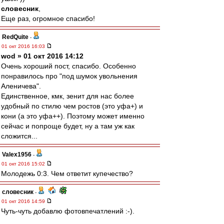
словесник
,
Еще раз, огромное спасибо!
RedQuite
-
01 окт 2016 16:03
wod » 01 окт 2016 14:12
Очень хороший пост, спасибо. Особенно
понравилось про "под шумок увольнения
Аленичева".
Единственное, кмк, зенит для нас более
удобный по стилю чем ростов (это уфа+) и
кони (а это уфа++). Поэтому может именно
сейчас и попроще будет, ну а там уж как
сложится...
Valex1956
-
01 окт 2016 15:02
Молодежь 0:3. Чем ответит купечество?
словесник
-
01 окт 2016 14:59
Чуть-чуть добавлю фотовпечатлений :-).