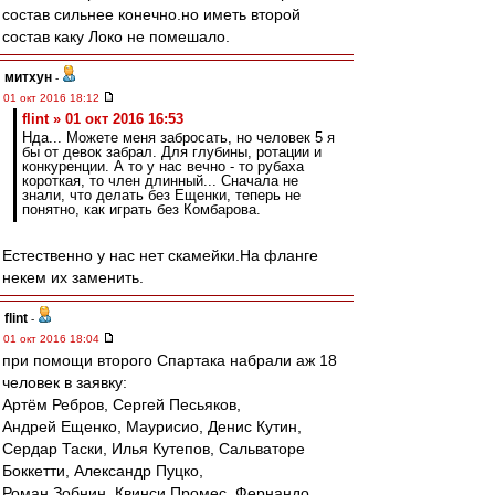
состав сильнее конечно.но иметь второй
состав каку Локо не помешало.
митхун
-
01 окт 2016 18:12
flint » 01 окт 2016 16:53
Нда... Можете меня забросать, но человек 5 я
бы от девок забрал. Для глубины, ротации и
конкуренции. А то у нас вечно - то рубаха
короткая, то член длинный... Сначала не
знали, что делать без Ещенки, теперь не
понятно, как играть без Комбарова.
Естественно у нас нет скамейки.На фланге
некем их заменить.
flint
-
01 окт 2016 18:04
при помощи второго Спартака набрали аж 18
человек в заявку:
Артём Ребров, Сергей Песьяков,
Андрей Ещенко, Маурисио, Денис Кутин,
Сердар Таски, Илья Кутепов, Сальваторе
Боккетти, Александр Пуцко,
Роман Зобнин, Квинси Промес, Фернандо,