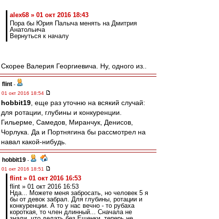
alex68 » 01 окт 2016 18:43
Пора бы Юрия Палыча менять на Дмитрия
Анатольича
Вернуться к началу
Скорее Валерия Георгиевича. Ну, одного из..
flint
-
01 окт 2016 18:54
hobbit19
, еще раз уточню на всякий случай:
для ротации, глубины и конкуренции.
Гильерме, Самедов, Миранчук, Денисов,
Чорлука. Да и Портнягина бы рассмотрел на
навал какой-нибудь.
hobbit19
-
01 окт 2016 18:51
flint » 01 окт 2016 16:53
flint » 01 окт 2016 16:53
Нда... Можете меня забросать, но человек 5 я
бы от девок забрал. Для глубины, ротации и
конкуренции. А то у нас вечно - то рубаха
короткая, то член длинный... Сначала не
знали, что делать без Ещенки, теперь не