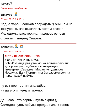
такого?
Последнее сообщение
Dikay89
-
01 окт 2016 19:13
Ладно харош лошков обсуждать :) они нам не
конкуренты как оказалось в этом сезоне.
Молодежка расстроила, надеюсь основп
отомстит! вперед Спартак
hobbit19
-
01 окт 2016 19:09
flint » 01 окт 2016 18:54
flint » 01 окт 2016 18:54
hobbit19, еще раз уточню на всякий случай:
для ротации, глубины и конкуренции.
Гильерме, Самедов, Миранчук, Денисов,
Чорлука. Да и Портнягина бы рассмотрел на
навал какой-нибудь.
ну вот про портнягина забыл
ну да его и чурлуку можно.
Денисов - это верный пусть в фнл ))
Самедов пусть арбузы продает или к коням