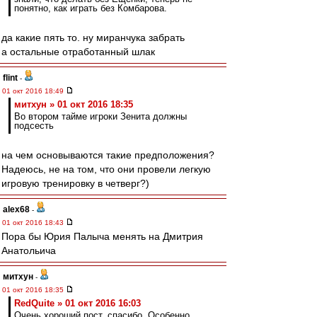
понятно, как играть без Комбарова.
да какие пять то. ну миранчука забрать
а остальные отработанный шлак
flint
-
01 окт 2016 18:49
митхун » 01 окт 2016 18:35
Во втором тайме игроки Зенита должны
подсесть
на чем основываются такие предположения?
Надеюсь, не на том, что они провели легкую
игровую тренировку в четверг?)
alex68
-
01 окт 2016 18:43
Пора бы Юрия Палыча менять на Дмитрия
Анатольича
митхун
-
01 окт 2016 18:35
RedQuite » 01 окт 2016 16:03
Очень хороший пост, спасибо. Особенно