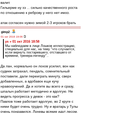
валит.
Гильерме ну хз ... сильно качественного роста
по отношению к реброву у него нет имхо.
атак согласен нужно зимой 2-3 игроков брать
gimp2
-
01 окт 2016 19:06
ys » 01 окт 2016 18:58
Мы наблюдаем в лице Лошков иллюстрацию,
специально для нас, на тему "что случается,
если вернуть постаревшего, отставшего от
времени, тренера-легенду"..
Да лан, нормально он лохов усилил, вон как
судеек затрахал, пендаль, сомнительный
поставили, дали переиграть минуту, сверх
добавленных, а вдобавок еще кучу
нравооучений. Да и хотите вы всего и сразу,
шпалыч работает методично и вдолгую. Не
видеть прогресса у девок - это как?
Павлов тоже работает вдолгую, во 2 круге с
ними будет очень трудно. Ну и вратарь у Тулы
очень понравился, Луневы всякие идут лесом.