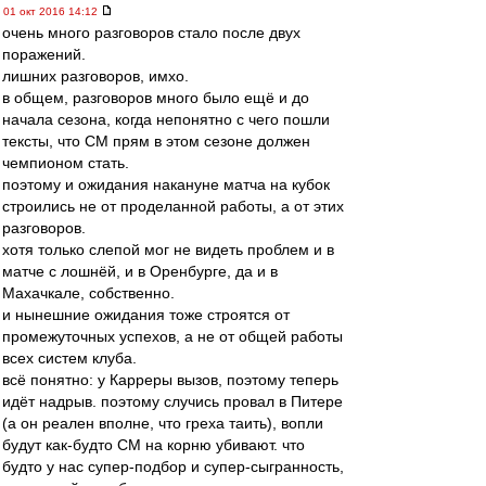
01 окт 2016 14:12
очень много разговоров стало после двух
поражений.
лишних разговоров, имхо.
в общем, разговоров много было ещё и до
начала сезона, когда непонятно с чего пошли
тексты, что СМ прям в этом сезоне должен
чемпионом стать.
поэтому и ожидания накануне матча на кубок
строились не от проделанной работы, а от этих
разговоров.
хотя только слепой мог не видеть проблем и в
матче с лошнёй, и в Оренбурге, да и в
Махачкале, собственно.
и нынешние ожидания тоже строятся от
промежуточных успехов, а не от общей работы
всех систем клуба.
всё понятно: у Карреры вызов, поэтому теперь
идёт надрыв. поэтому случись провал в Питере
(а он реален вполне, что греха таить), вопли
будут как-будто СМ на корню убивают. что
будто у нас супер-подбор и супер-сыгранность,