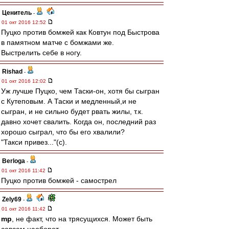
Ценитель
-
01 окт 2016 12:52
Пуцко против бомжей как Ковтун под Быстрова
в памятном матче с бомжами же.
Выстрелить себе в ногу.
Rishad
-
01 окт 2016 12:02
Уж лучше Пуцко, чем Таски-он, хотя бы сыгран
с Кутеповым. А Таски и медленный,и не
сыгран, и не сильно будет рвать жилы, т.к.
давно хочет свалить. Когда он, последний раз
хорошо сыграл, что бы его хвалили?
"Такси привез..."(с).
Berloga
-
01 окт 2016 11:42
Пуцко против бомжей - самострел
Zely69
-
01 окт 2016 11:42
mp
, не факт, что на трясущихся. Может быть