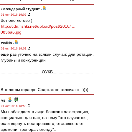
Легендарный студент
-
01 окт 2016 19:06
Вот оно логово )
http://cdn.fishki.net/upload/post/2016/ ...
083ba6.jpg
walkin
-
01 окт 2016 19:01
еще раз уточню на всякий случай: для ротации,
глубины и конкуренции
...................................ОУКБ..................................
..........................
В толстом фраере Спартак не включают...))))
ys
-
01 окт 2016 18:58
Мы наблюдаем в лице Лошков иллюстрацию,
специально для нас, на тему "что случается,
если вернуть постаревшего, отставшего от
времени, тренера-легенду"..