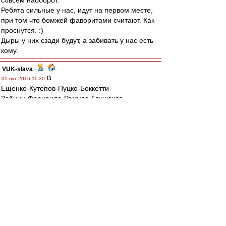
совсем наоборот.
Ребята сильные у нас, идут на первом месте,
при том что бомжей фаворитами считают. Как
проснутся. :)
Дыры у них сзади будут, а забивать у нас есть
кому.
VUK-slava
-
01 окт 2016 11:30
Ещенко-Кутепов-Пуцко-Боккетти
Зобнин-Фернандо-Ромуло-Глушаков
Промес-Зе
Запас: два защитника, два п/з, два напа.
ЯТД.
mp
-
01 окт 2016 11:20
На самом деле ситуация хреновая и почти
патовая.
Создали ее себе,как водится,сами.
Два поражения от не самых,мягко
говоря,сильных соперников.
Впереди Зенит.Думаю что наши выйдут на поле