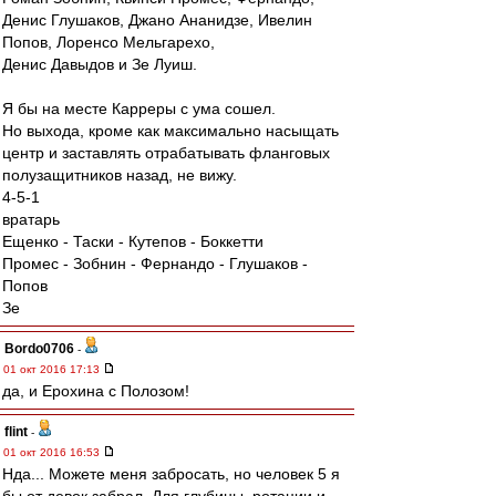
Денис Глушаков, Джано Ананидзе, Ивелин
Попов, Лоренсо Мельгарехо,
Денис Давыдов и Зе Луиш.
Я бы на месте Карреры с ума сошел.
Но выхода, кроме как максимально насыщать
центр и заставлять отрабатывать фланговых
полузащитников назад, не вижу.
4-5-1
вратарь
Ещенко - Таски - Кутепов - Боккетти
Промес - Зобнин - Фернандо - Глушаков -
Попов
Зе
Bordo0706
-
01 окт 2016 17:13
да, и Ерохина с Полозом!
flint
-
01 окт 2016 16:53
Нда... Можете меня забросать, но человек 5 я