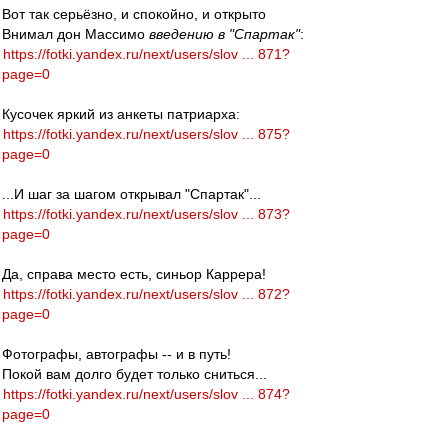
Вот так серьёзно, и спокойно, и открыто
Внимал дон Массимо
введению в "Спартак"
:
https://fotki.yandex.ru/next/users/slov ... 871?
page=0
Кусочек яркий из анкеты патриарха:
https://fotki.yandex.ru/next/users/slov ... 875?
page=0
...И шаг за шагом открывал "Спартак"...
https://fotki.yandex.ru/next/users/slov ... 873?
page=0
Да, справа место есть, синьор Каррера!
https://fotki.yandex.ru/next/users/slov ... 872?
page=0
Фотографы, автографы -- и в путь!
Покой вам долго будет только сниться...
https://fotki.yandex.ru/next/users/slov ... 874?
page=0