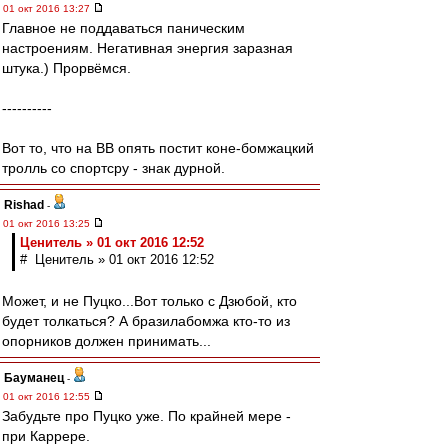
01 окт 2016 13:27
Главное не поддаваться паническим
настроениям. Негативная энергия заразная
штука.) Прорвёмся.
----------
Вот то, что на ВВ опять постит коне-бомжацкий
тролль со спортсру - знак дурной.
Rishad
-
01 окт 2016 13:25
Ценитель » 01 окт 2016 12:52
# Ценитель » 01 окт 2016 12:52
Может, и не Пуцко...Вот только с Дзюбой, кто
будет толкаться? А бразилабомжа кто-то из
опорников должен принимать...
Бауманец
-
01 окт 2016 12:55
Забудьте про Пуцко уже. По крайней мере -
при Каррере.