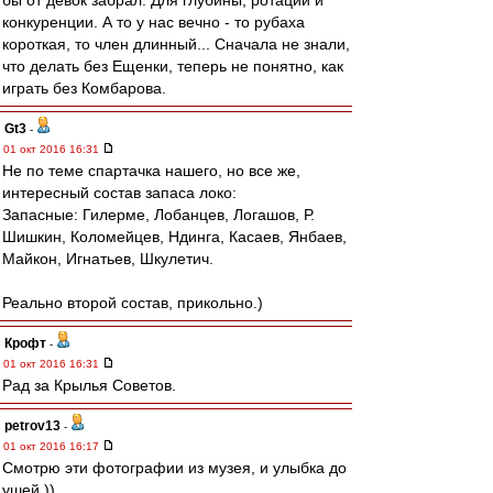
бы от девок забрал. Для глубины, ротации и
конкуренции. А то у нас вечно - то рубаха
короткая, то член длинный... Сначала не знали,
что делать без Ещенки, теперь не понятно, как
играть без Комбарова.
Gt3
-
01 окт 2016 16:31
Не по теме спартачка нашего, но все же,
интересный состав запаса локо:
Запасные: Гилерме, Лобанцев, Логашов, Р.
Шишкин, Коломейцев, Ндинга, Касаев, Янбаев,
Майкон, Игнатьев, Шкулетич.
Реально второй состав, прикольно.)
Крофт
-
01 окт 2016 16:31
Рад за Крылья Советов.
petrov13
-
01 окт 2016 16:17
Смотрю эти фотографии из музея, и улыбка до
ушей ))