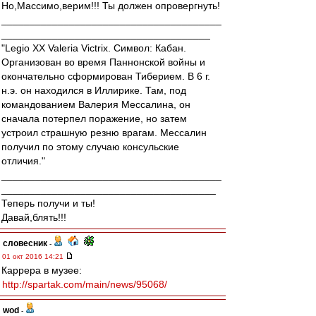
Но,Массимо,верим!!! Ты должен опровергнуть!
_______________________________________
_____________________________________
"Legio XX Valeria Victrix. Символ: Кабан.
Организован во время Паннонской войны и
окончательно сформирован Тиберием. В 6 г.
н.э. он находился в Иллирике. Там, под
командованием Валерия Мессалина, он
сначала потерпел поражение, но затем
устроил страшную резню врагам. Мессалин
получил по этому случаю консульские
отличия."
_______________________________________
______________________________________
Теперь получи и ты!
Давай,блять!!!
словесник
-
01 окт 2016 14:21
Каррера в музее:
http://spartak.com/main/news/95068/
wod
-