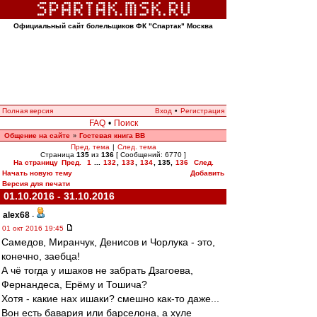
Официальный сайт болельщиков ФК "Спартак" Москва
Полная версия
Вход
•
Регистрация
FAQ
•
Поиск
Общение на сайте
Гостевая книга ВВ
»
Пред. тема
|
След. тема
Страница
135
из
136
[ Сообщений: 6770 ]
На страницу
Пред.
1
...
132
,
133
,
134
,
135
,
136
След.
Начать новую тему
Добавить
Версия для печати
01.10.2016 - 31.10.2016
alex68
-
01 окт 2016 19:45
Самедов, Миранчук, Денисов и Чорлука - это,
конечно, заебца!
А чё тогда у ишаков не забрать Дзагоева,
Фернандеса, Ерёму и Тошича?
Хотя - какие нах ишаки? смешно как-то даже...
Вон есть бавария или барселона, а хуле