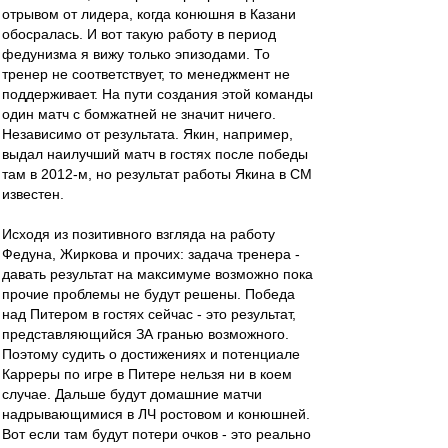
отрывом от лидера, когда конюшня в Казани
обосралась. И вот такую работу в период
федунизма я вижу только эпизодами. То
тренер не соответствует, то менеджмент не
поддерживает. На пути создания этой команды
один матч с бомжатней не значит ничего.
Независимо от результата. Якин, например,
выдал наилучший матч в гостях после победы
там в 2012-м, но результат работы Якина в СМ
известен.
Исходя из позитивного взгляда на работу
Федуна, Жиркова и прочих: задача тренера -
давать результат на максимуме возможно пока
прочие проблемы не будут решены. Победа
над Питером в гостях сейчас - это результат,
представляющийся ЗА гранью возможного.
Поэтому судить о достижениях и потенциале
Карреры по игре в Питере нельзя ни в коем
случае. Дальше будут домашние матчи
надрывающимися в ЛЧ ростовом и конюшней.
Вот если там будут потери очков - это реально