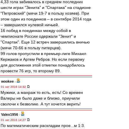
4,33 гола забивалось в среднем последних
шести играх "Зенита" и "Спартака" на стадионе
"Петровский" (мячи 19-7 в пользу хозяев). При
этом один из поединков – в сентябре 2014 года
– завершился нулевой ничьей.
16 побед в поединках между собой в
чемпионате России одержали "Зенит" и
"Спартак". Еще 12 встреч завершились вничью
(мячи 70-66 в пользу питерцев).
99 голов пропустили в премьер-лиге Михаил
Кержаков и Артем Ребров. Но если первому
для достижения этой отметки понадобилось
провести 76 игр, то второму 89.
wookee
-
01 окт 2016 14:32
Мужики, а манраж то есть, есть! Со времен
Валеры не было даже и близко, приучили
сволочи к безволию. А тут хочется верить!
Valex1956
-
01 окт 2016 14:27
По математическим раскладам прое...м 1:3.