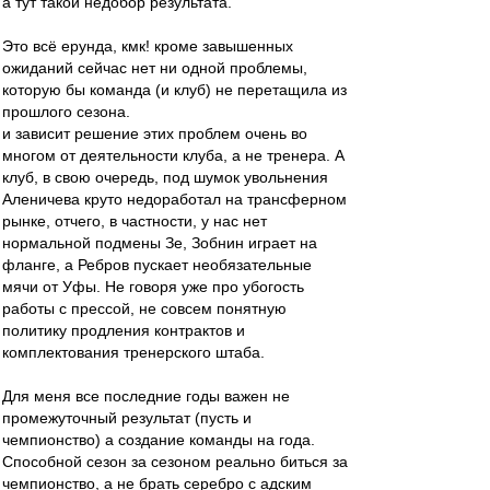
а тут такой недобор результата.
Это всё ерунда, кмк! кроме завышенных
ожиданий сейчас нет ни одной проблемы,
которую бы команда (и клуб) не перетащила из
прошлого сезона.
и зависит решение этих проблем очень во
многом от деятельности клуба, а не тренера. А
клуб, в свою очередь, под шумок увольнения
Аленичева круто недоработал на трансферном
рынке, отчего, в частности, у нас нет
нормальной подмены Зе, Зобнин играет на
фланге, а Ребров пускает необязательные
мячи от Уфы. Не говоря уже про убогость
работы с прессой, не совсем понятную
политику продления контрактов и
комплектования тренерского штаба.
Для меня все последние годы важен не
промежуточный результат (пусть и
чемпионство) а создание команды на года.
Способной сезон за сезоном реально биться за
чемпионство, а не брать серебро с адским