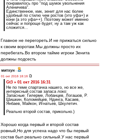
понравилось про "под шумок увольнения
Аленичева".
Единственное, кмк, зенит для нас более
удобный по стилю чем ростов (это уфа+) и
кони (а это уфа++). Поэтому может именно
сейчас и попроще будет, ну а там уж как
сложится...
Главное не перегореть.И не прижаться сильно
к своим воротам.Мы должны просто их
перебегать.Во втором тайме игроки Зенита
должны подсесть
митхун
-
01 окт 2016 18:16
Gt3 » 01 окт 2016 16:31
Не по теме спартачка нашего, но все же,
интересный состав запаса локо:
Запасные: Гилерме, Лобанцев, Логашов, Р.
Шишкин, Коломейцев, Ндинга, Касаев,
Янбаев, Майкон, Игнатьев, Шкулетич.
Реально второй состав, прикольно.)
Хорошо когда первый и второй состав
ровный,Но для успеха надо что бы первый
состав был реально сильный.У нас первый