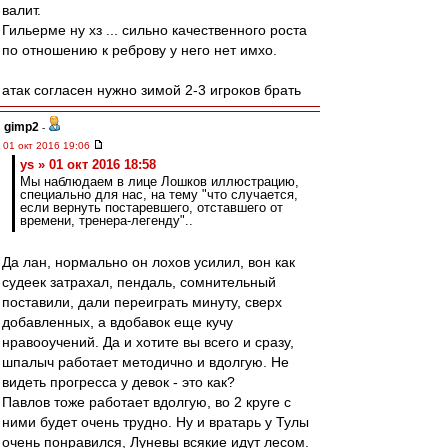
валит.
Гильерме ну хз ... сильно качественного роста
по отношению к реброву у него нет имхо.
атак согласен нужно зимой 2-3 игроков брать
gimp2
-
01 окт 2016 19:06
ys » 01 окт 2016 18:58
Мы наблюдаем в лице Лошков иллюстрацию,
специально для нас, на тему "что случается,
если вернуть постаревшего, отставшего от
времени, тренера-легенду"..
Да лан, нормально он лохов усилил, вон как
судеек затрахал, пендаль, сомнительный
поставили, дали переиграть минуту, сверх
добавленных, а вдобавок еще кучу
нравооучений. Да и хотите вы всего и сразу,
шпалыч работает методично и вдолгую. Не
видеть прогресса у девок - это как?
Павлов тоже работает вдолгую, во 2 круге с
ними будет очень трудно. Ну и вратарь у Тулы
очень понравился, Луневы всякие идут лесом.