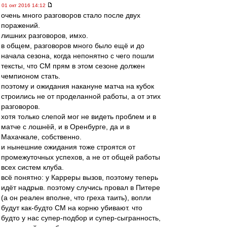
01 окт 2016 14:12
очень много разговоров стало после двух
поражений.
лишних разговоров, имхо.
в общем, разговоров много было ещё и до
начала сезона, когда непонятно с чего пошли
тексты, что СМ прям в этом сезоне должен
чемпионом стать.
поэтому и ожидания накануне матча на кубок
строились не от проделанной работы, а от этих
разговоров.
хотя только слепой мог не видеть проблем и в
матче с лошнёй, и в Оренбурге, да и в
Махачкале, собственно.
и нынешние ожидания тоже строятся от
промежуточных успехов, а не от общей работы
всех систем клуба.
всё понятно: у Карреры вызов, поэтому теперь
идёт надрыв. поэтому случись провал в Питере
(а он реален вполне, что греха таить), вопли
будут как-будто СМ на корню убивают. что
будто у нас супер-подбор и супер-сыгранность,