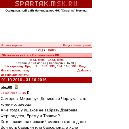
Официальный сайт болельщиков ФК "Спартак" Москва
Полная версия
Вход
•
Регистрация
FAQ
•
Поиск
Общение на сайте
Гостевая книга ВВ
»
Пред. тема
|
След. тема
Страница
135
из
136
[ Сообщений: 6770 ]
На страницу
Пред.
1
...
132
,
133
,
134
,
135
,
136
След.
Начать новую тему
Добавить
Версия для печати
01.10.2016 - 31.10.2016
alex68
-
01 окт 2016 19:45
Самедов, Миранчук, Денисов и Чорлука - это,
конечно, заебца!
А чё тогда у ишаков не забрать Дзагоева,
Фернандеса, Ерёму и Тошича?
Хотя - какие нах ишаки? смешно как-то даже...
Вон есть бавария или барселона, а хуле