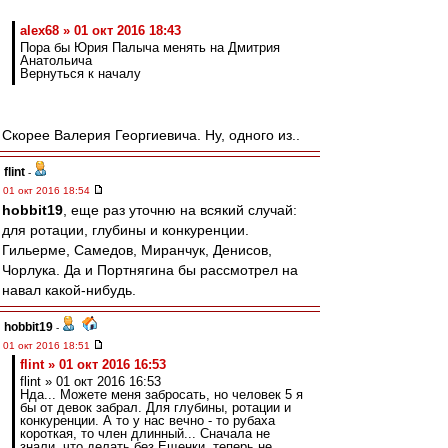
alex68 » 01 окт 2016 18:43
Пора бы Юрия Палыча менять на Дмитрия
Анатольича
Вернуться к началу
Скорее Валерия Георгиевича. Ну, одного из..
flint
-
01 окт 2016 18:54
hobbit19
, еще раз уточню на всякий случай:
для ротации, глубины и конкуренции.
Гильерме, Самедов, Миранчук, Денисов,
Чорлука. Да и Портнягина бы рассмотрел на
навал какой-нибудь.
hobbit19
-
01 окт 2016 18:51
flint » 01 окт 2016 16:53
flint » 01 окт 2016 16:53
Нда... Можете меня забросать, но человек 5 я
бы от девок забрал. Для глубины, ротации и
конкуренции. А то у нас вечно - то рубаха
короткая, то член длинный... Сначала не
знали, что делать без Ещенки, теперь не