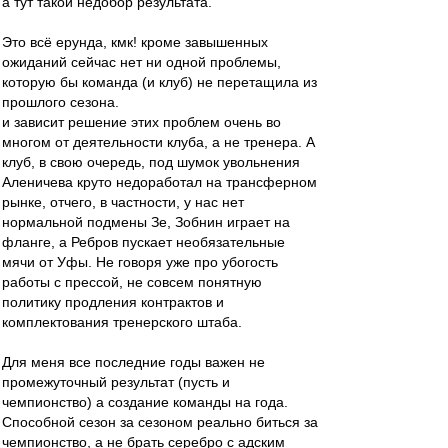
а тут такой недобор результата.
Это всё ерунда, кмк! кроме завышенных
ожиданий сейчас нет ни одной проблемы,
которую бы команда (и клуб) не перетащила из
прошлого сезона.
и зависит решение этих проблем очень во
многом от деятельности клуба, а не тренера. А
клуб, в свою очередь, под шумок увольнения
Аленичева круто недоработал на трансферном
рынке, отчего, в частности, у нас нет
нормальной подмены Зе, Зобнин играет на
фланге, а Ребров пускает необязательные
мячи от Уфы. Не говоря уже про убогость
работы с прессой, не совсем понятную
политику продления контрактов и
комплектования тренерского штаба.
Для меня все последние годы важен не
промежуточный результат (пусть и
чемпионство) а создание команды на года.
Способной сезон за сезоном реально биться за
чемпионство, а не брать серебро с адским