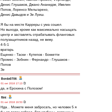
Денис Глушаков, Джано Ананидзе, Ивелин
Попов, Лоренсо Мельгарехо,
Денис Давыдов и Зе Луиш.
Я бы на месте Карреры с ума сошел.
Но выхода, кроме как максимально насыщать
центр и заставлять отрабатывать фланговых
полузащитников назад, не вижу.
4-5-1
вратарь
Ещенко - Таски - Кутепов - Боккетти
Промес - Зобнин - Фернандо - Глушаков -
Попов
Зе
Bordo0706
-
01 окт 2016 17:13
да, и Ерохина с Полозом!
flint
-
01 окт 2016 16:53
Нда... Можете меня забросать, но человек 5 я