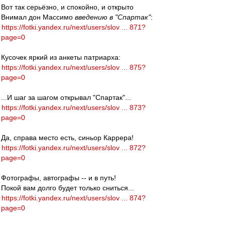
Вот так серьёзно, и спокойно, и открыто
Внимал дон Массимо
введению в "Спартак"
:
https://fotki.yandex.ru/next/users/slov ... 871?
page=0
Кусочек яркий из анкеты патриарха:
https://fotki.yandex.ru/next/users/slov ... 875?
page=0
...И шаг за шагом открывал "Спартак"...
https://fotki.yandex.ru/next/users/slov ... 873?
page=0
Да, справа место есть, синьор Каррера!
https://fotki.yandex.ru/next/users/slov ... 872?
page=0
Фотографы, автографы -- и в путь!
Покой вам долго будет только сниться...
https://fotki.yandex.ru/next/users/slov ... 874?
page=0