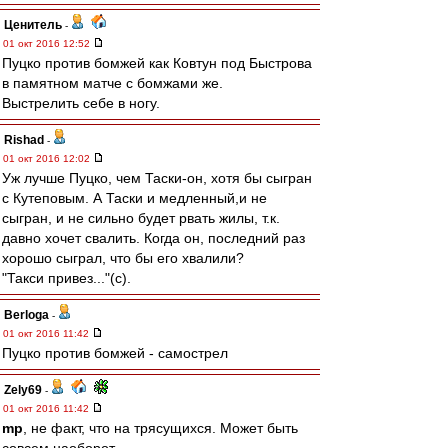
Ценитель
-
01 окт 2016 12:52
Пуцко против бомжей как Ковтун под Быстрова
в памятном матче с бомжами же.
Выстрелить себе в ногу.
Rishad
-
01 окт 2016 12:02
Уж лучше Пуцко, чем Таски-он, хотя бы сыгран
с Кутеповым. А Таски и медленный,и не
сыгран, и не сильно будет рвать жилы, т.к.
давно хочет свалить. Когда он, последний раз
хорошо сыграл, что бы его хвалили?
"Такси привез..."(с).
Berloga
-
01 окт 2016 11:42
Пуцко против бомжей - самострел
Zely69
-
01 окт 2016 11:42
mp
, не факт, что на трясущихся. Может быть