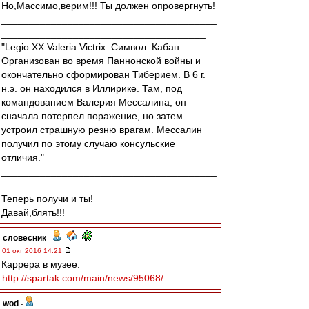
Но,Массимо,верим!!! Ты должен опровергнуть!
_______________________________________
_____________________________________
"Legio XX Valeria Victrix. Символ: Кабан.
Организован во время Паннонской войны и
окончательно сформирован Тиберием. В 6 г.
н.э. он находился в Иллирике. Там, под
командованием Валерия Мессалина, он
сначала потерпел поражение, но затем
устроил страшную резню врагам. Мессалин
получил по этому случаю консульские
отличия."
_______________________________________
______________________________________
Теперь получи и ты!
Давай,блять!!!
словесник
-
01 окт 2016 14:21
Каррера в музее:
http://spartak.com/main/news/95068/
wod
-