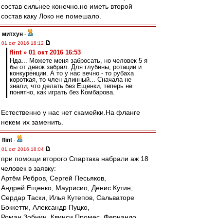
состав сильнее конечно.но иметь второй
состав каку Локо не помешало.
митхун
-
01 окт 2016 18:12
flint » 01 окт 2016 16:53
Нда... Можете меня забросать, но человек 5 я
бы от девок забрал. Для глубины, ротации и
конкуренции. А то у нас вечно - то рубаха
короткая, то член длинный... Сначала не
знали, что делать без Ещенки, теперь не
понятно, как играть без Комбарова.
Естественно у нас нет скамейки.На фланге
некем их заменить.
flint
-
01 окт 2016 18:04
при помощи второго Спартака набрали аж 18
человек в заявку:
Артём Ребров, Сергей Песьяков,
Андрей Ещенко, Маурисио, Денис Кутин,
Сердар Таски, Илья Кутепов, Сальваторе
Боккетти, Александр Пуцко,
Роман Зобнин, Квинси Промес, Фернандо,