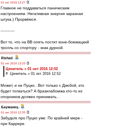
01 окт 2016 13:27
Главное не поддаваться паническим
настроениям. Негативная энергия заразная
штука.) Прорвёмся.
----------
Вот то, что на ВВ опять постит коне-бомжацкий
тролль со спортсру - знак дурной.
Rishad
-
01 окт 2016 13:25
Ценитель » 01 окт 2016 12:52
# Ценитель » 01 окт 2016 12:52
Может, и не Пуцко...Вот только с Дзюбой, кто
будет толкаться? А бразилабомжа кто-то из
опорников должен принимать...
Бауманец
-
01 окт 2016 12:55
Забудьте про Пуцко уже. По крайней мере -
при Каррере.