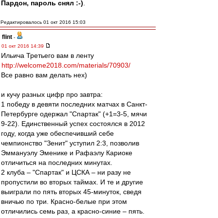
Пардон, пароль снял :-)
.
Редактировалось 01 окт 2016 15:03
flint
-
01 окт 2016 14:39
Ильича Третьего вам в ленту
http://welcome2018.com/materials/70903/
Все равно вам делать нех)
и кучу разных цифр про завтра:
1 победу в девяти последних матчах в Санкт-
Петербурге одержал "Спартак" (+1=3-5, мячи
9-22). Единственный успех состоялся в 2012
году, когда уже обеспечивший себе
чемпионство "Зенит" уступил 2:3, позволив
Эммануэлу Эменике и Рафаэлу Кариоке
отличиться на последних минутах.
2 клуба – "Спартак" и ЦСКА – ни разу не
пропустили во вторых таймах. И те и другие
выиграли по пять вторых 45-минуток, сведя
вничью по три. Красно-белые при этом
отличились семь раз, а красно-синие – пять.