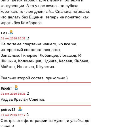
бы от девок забрал. Для глубины, ротации и
конкуренции. А то у нас вечно - то рубаха
короткая, то член длинный... Сначала не знали,
что делать без Ещенки, теперь не понятно, как
играть без Комбарова.
Gt3
-
01 окт 2016 16:31
Не по теме спартачка нашего, но все же,
интересный состав запаса локо:
Запасные: Гилерме, Лобанцев, Логашов, Р.
Шишкин, Коломейцев, Ндинга, Касаев, Янбаев,
Майкон, Игнатьев, Шкулетич.
Реально второй состав, прикольно.)
Крофт
-
01 окт 2016 16:31
Рад за Крылья Советов.
petrov13
-
01 окт 2016 16:17
Смотрю эти фотографии из музея, и улыбка до
ушей ))