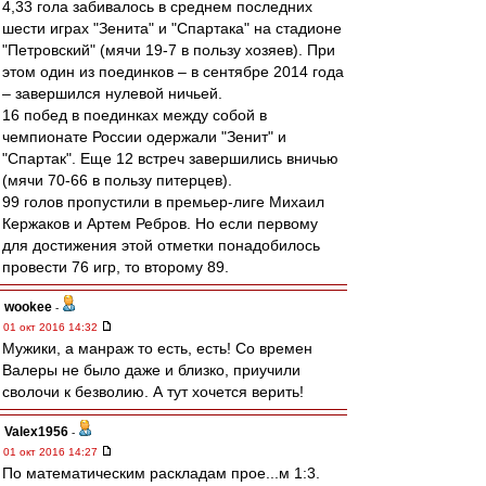
4,33 гола забивалось в среднем последних
шести играх "Зенита" и "Спартака" на стадионе
"Петровский" (мячи 19-7 в пользу хозяев). При
этом один из поединков – в сентябре 2014 года
– завершился нулевой ничьей.
16 побед в поединках между собой в
чемпионате России одержали "Зенит" и
"Спартак". Еще 12 встреч завершились вничью
(мячи 70-66 в пользу питерцев).
99 голов пропустили в премьер-лиге Михаил
Кержаков и Артем Ребров. Но если первому
для достижения этой отметки понадобилось
провести 76 игр, то второму 89.
wookee
-
01 окт 2016 14:32
Мужики, а манраж то есть, есть! Со времен
Валеры не было даже и близко, приучили
сволочи к безволию. А тут хочется верить!
Valex1956
-
01 окт 2016 14:27
По математическим раскладам прое...м 1:3.