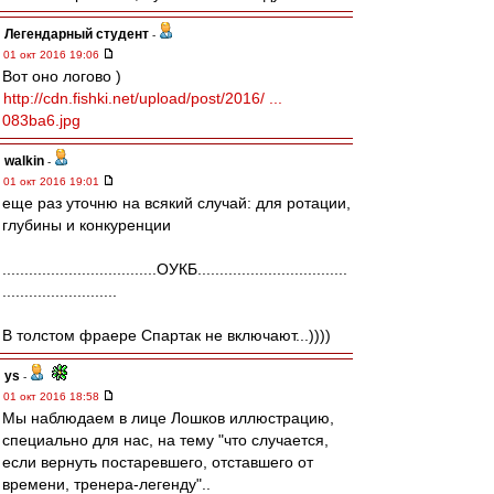
Легендарный студент
-
01 окт 2016 19:06
Вот оно логово )
http://cdn.fishki.net/upload/post/2016/ ...
083ba6.jpg
walkin
-
01 окт 2016 19:01
еще раз уточню на всякий случай: для ротации,
глубины и конкуренции
...................................ОУКБ..................................
..........................
В толстом фраере Спартак не включают...))))
ys
-
01 окт 2016 18:58
Мы наблюдаем в лице Лошков иллюстрацию,
специально для нас, на тему "что случается,
если вернуть постаревшего, отставшего от
времени, тренера-легенду"..