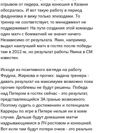
отрывом от лидера, когда конюшня в Казани
обосралась. И вот такую работу в период
федунизма я вижу только эпизодами. То
тренер не соответствует, то менеджмент не
поддерживает. На пути создания этой команды
один матч с бомжатней не значит ничего.
Независимо от результата. Якин, например,
выдал наилучший матч в гостях после победы
там в 2012-м, но результат работы Якина в СМ
известен.
Исходя из позитивного взгляда на работу
Федуна, Жиркова и прочих: задача тренера -
давать результат на максимуме возможно пока
прочие проблемы не будут решены. Победа
над Питером в гостях сейчас - это результат,
представляющийся ЗА гранью возможного.
Поэтому судить о достижениях и потенциале
Карреры по игре в Питере нельзя ни в коем
случае. Дальше будут домашние матчи
надрывающимися в ЛЧ ростовом и конюшней.
Вот если там будут потери очков - это реально