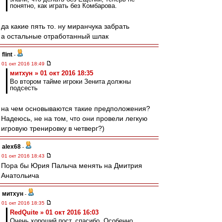
понятно, как играть без Комбарова.
да какие пять то. ну миранчука забрать
а остальные отработанный шлак
flint
-
01 окт 2016 18:49
митхун » 01 окт 2016 18:35
Во втором тайме игроки Зенита должны
подсесть
на чем основываются такие предположения?
Надеюсь, не на том, что они провели легкую
игровую тренировку в четверг?)
alex68
-
01 окт 2016 18:43
Пора бы Юрия Палыча менять на Дмитрия
Анатольича
митхун
-
01 окт 2016 18:35
RedQuite » 01 окт 2016 16:03
Очень хороший пост, спасибо. Особенно