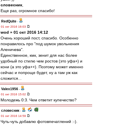
словесник
,
Еще раз, огромное спасибо!
RedQuite
-
01 окт 2016 16:03
wod » 01 окт 2016 14:12
Очень хороший пост, спасибо. Особенно
понравилось про "под шумок увольнения
Аленичева".
Единственное, кмк, зенит для нас более
удобный по стилю чем ростов (это уфа+) и
кони (а это уфа++). Поэтому может именно
сейчас и попроще будет, ну а там уж как
сложится...
Valex1956
-
01 окт 2016 15:02
Молодежь 0:3. Чем ответит купечество?
словесник
-
01 окт 2016 14:59
Чуть-чуть добавлю фотовпечатлений :-).