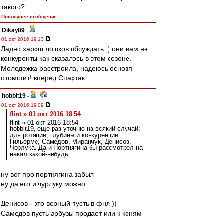
такого?
Последнее сообщение
Dikay89
-
01 окт 2016 19:13
Ладно харош лошков обсуждать :) они нам не
конкуренты как оказалось в этом сезоне.
Молодежка расстроила, надеюсь основп
отомстит! вперед Спартак
hobbit19
-
01 окт 2016 19:09
flint » 01 окт 2016 18:54
flint » 01 окт 2016 18:54
hobbit19, еще раз уточню на всякий случай:
для ротации, глубины и конкуренции.
Гильерме, Самедов, Миранчук, Денисов,
Чорлука. Да и Портнягина бы рассмотрел на
навал какой-нибудь.
ну вот про портнягина забыл
ну да его и чурлуку можно.
Денисов - это верный пусть в фнл ))
Самедов пусть арбузы продает или к коням