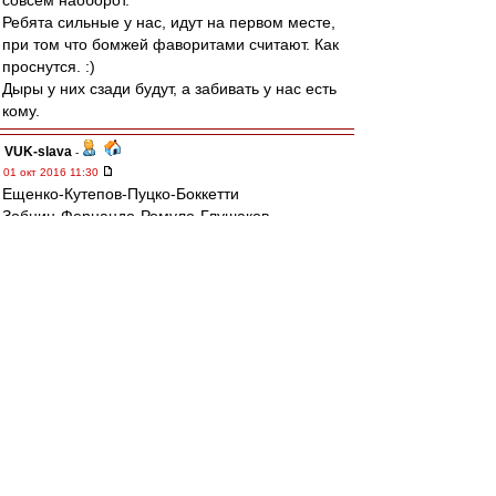
совсем наоборот.
Ребята сильные у нас, идут на первом месте,
при том что бомжей фаворитами считают. Как
проснутся. :)
Дыры у них сзади будут, а забивать у нас есть
кому.
VUK-slava
-
01 окт 2016 11:30
Ещенко-Кутепов-Пуцко-Боккетти
Зобнин-Фернандо-Ромуло-Глушаков
Промес-Зе
Запас: два защитника, два п/з, два напа.
ЯТД.
mp
-
01 окт 2016 11:20
На самом деле ситуация хреновая и почти
патовая.
Создали ее себе,как водится,сами.
Два поражения от не самых,мягко
говоря,сильных соперников.
Впереди Зенит.Думаю что наши выйдут на поле