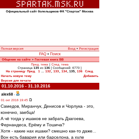
Официальный сайт болельщиков ФК "Спартак" Москва
Полная версия
Вход
•
Регистрация
FAQ
•
Поиск
Общение на сайте
Гостевая книга ВВ
»
Пред. тема
|
След. тема
Страница
135
из
136
[ Сообщений: 6770 ]
На страницу
Пред.
1
...
132
,
133
,
134
,
135
,
136
След.
Начать новую тему
Добавить
Версия для печати
01.10.2016 - 31.10.2016
alex68
-
01 окт 2016 19:45
Самедов, Миранчук, Денисов и Чорлука - это,
конечно, заебца!
А чё тогда у ишаков не забрать Дзагоева,
Фернандеса, Ерёму и Тошича?
Хотя - какие нах ишаки? смешно как-то даже...
Вон есть бавария или барселона, а хуле