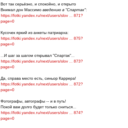
Вот так серьёзно, и спокойно, и открыто
Внимал дон Массимо
введению в "Спартак"
:
https://fotki.yandex.ru/next/users/slov ... 871?
page=0
Кусочек яркий из анкеты патриарха:
https://fotki.yandex.ru/next/users/slov ... 875?
page=0
...И шаг за шагом открывал "Спартак"...
https://fotki.yandex.ru/next/users/slov ... 873?
page=0
Да, справа место есть, синьор Каррера!
https://fotki.yandex.ru/next/users/slov ... 872?
page=0
Фотографы, автографы -- и в путь!
Покой вам долго будет только сниться...
https://fotki.yandex.ru/next/users/slov ... 874?
page=0