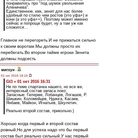
понравилось про "под шумок увольнения
Аленичева".
Единственное, кмк, зенит для нас более
удобный по стилю чем ростов (это уфа+) и
кони (а это уфа++). Поэтому может именно
сейчас и попроще будет, ну а там уж как
сложится...
Главное не перегореть.И не прижаться сильно
к своим воротам.Мы должны просто их
перебегать.Во втором тайме игроки Зенита
должны подсесть
митхун
-
01 окт 2016 18:16
Gt3 » 01 окт 2016 16:31
Не по теме спартачка нашего, но все же,
интересный состав запаса локо:
Запасные: Гилерме, Лобанцев, Логашов, Р.
Шишкин, Коломейцев, Ндинга, Касаев,
Янбаев, Майкон, Игнатьев, Шкулетич.
Реально второй состав, прикольно.)
Хорошо когда первый и второй состав
ровный,Но для успеха надо что бы первый
состав был реально сильный.У нас первый