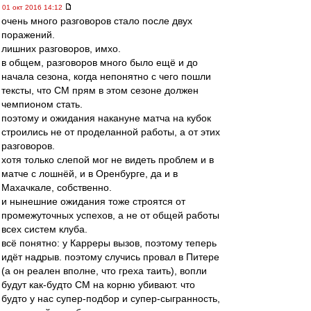
01 окт 2016 14:12
очень много разговоров стало после двух
поражений.
лишних разговоров, имхо.
в общем, разговоров много было ещё и до
начала сезона, когда непонятно с чего пошли
тексты, что СМ прям в этом сезоне должен
чемпионом стать.
поэтому и ожидания накануне матча на кубок
строились не от проделанной работы, а от этих
разговоров.
хотя только слепой мог не видеть проблем и в
матче с лошнёй, и в Оренбурге, да и в
Махачкале, собственно.
и нынешние ожидания тоже строятся от
промежуточных успехов, а не от общей работы
всех систем клуба.
всё понятно: у Карреры вызов, поэтому теперь
идёт надрыв. поэтому случись провал в Питере
(а он реален вполне, что греха таить), вопли
будут как-будто СМ на корню убивают. что
будто у нас супер-подбор и супер-сыгранность,