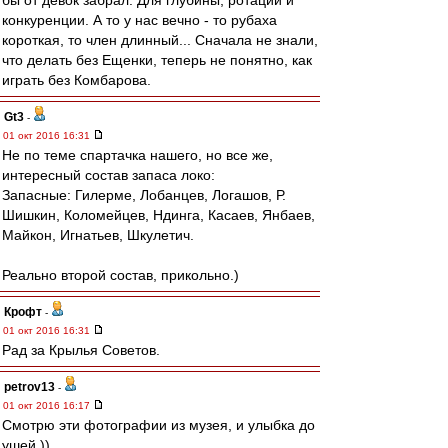
бы от девок забрал. Для глубины, ротации и
конкуренции. А то у нас вечно - то рубаха
короткая, то член длинный... Сначала не знали,
что делать без Ещенки, теперь не понятно, как
играть без Комбарова.
Gt3
-
01 окт 2016 16:31
Не по теме спартачка нашего, но все же,
интересный состав запаса локо:
Запасные: Гилерме, Лобанцев, Логашов, Р.
Шишкин, Коломейцев, Ндинга, Касаев, Янбаев,
Майкон, Игнатьев, Шкулетич.
Реально второй состав, прикольно.)
Крофт
-
01 окт 2016 16:31
Рад за Крылья Советов.
petrov13
-
01 окт 2016 16:17
Смотрю эти фотографии из музея, и улыбка до
ушей ))