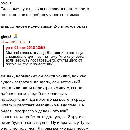
валит.
Гильерме ну хз ... сильно качественного роста
по отношению к реброву у него нет имхо.
атак согласен нужно зимой 2-3 игроков брать
gimp2
-
01 окт 2016 19:06
ys » 01 окт 2016 18:58
Мы наблюдаем в лице Лошков иллюстрацию,
специально для нас, на тему "что случается,
если вернуть постаревшего, отставшего от
времени, тренера-легенду"..
Да лан, нормально он лохов усилил, вон как
судеек затрахал, пендаль, сомнительный
поставили, дали переиграть минуту, сверх
добавленных, а вдобавок еще кучу
нравооучений. Да и хотите вы всего и сразу,
шпалыч работает методично и вдолгую. Не
видеть прогресса у девок - это как?
Павлов тоже работает вдолгую, во 2 круге с
ними будет очень трудно. Ну и вратарь у Тулы
очень понравился, Луневы всякие идут лесом.