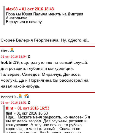
alex68 » 01 окт 2016 18:43
Пора бы Юрия Палыча менять на Дмитрия
Анатольича
Вернуться к началу
Скорее Валерия Георгиевича. Ну, одного из..
flint
-
01 окт 2016 18:54
hobbit19
, еще раз уточню на всякий случай:
для ротации, глубины и конкуренции.
Гильерме, Самедов, Миранчук, Денисов,
Чорлука. Да и Портнягина бы рассмотрел на
навал какой-нибудь.
hobbit19
-
01 окт 2016 18:51
flint » 01 окт 2016 16:53
flint » 01 окт 2016 16:53
Нда... Можете меня забросать, но человек 5 я
бы от девок забрал. Для глубины, ротации и
конкуренции. А то у нас вечно - то рубаха
короткая, то член длинный... Сначала не
знали, что делать без Ещенки, теперь не