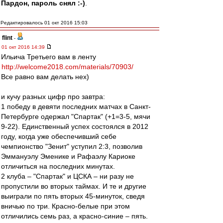
Пардон, пароль снял :-)
.
Редактировалось 01 окт 2016 15:03
flint
-
01 окт 2016 14:39
Ильича Третьего вам в ленту
http://welcome2018.com/materials/70903/
Все равно вам делать нех)
и кучу разных цифр про завтра:
1 победу в девяти последних матчах в Санкт-
Петербурге одержал "Спартак" (+1=3-5, мячи
9-22). Единственный успех состоялся в 2012
году, когда уже обеспечивший себе
чемпионство "Зенит" уступил 2:3, позволив
Эммануэлу Эменике и Рафаэлу Кариоке
отличиться на последних минутах.
2 клуба – "Спартак" и ЦСКА – ни разу не
пропустили во вторых таймах. И те и другие
выиграли по пять вторых 45-минуток, сведя
вничью по три. Красно-белые при этом
отличились семь раз, а красно-синие – пять.