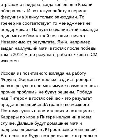
отрывом от лидера, когда конюшня в Казани
обосралась. И вот такую работу в период
федунизма я вижу только эпизодами. То
тренер не соответствует, то менеджмент не
поддерживает. На пути создания этой команды
один матч с бомжатней не значит ничего.
Независимо от результата. Якин, например,
выдал наилучший матч в гостях после победы
там в 2012-м, но результат работы Якина в СМ
известен.
Исходя из позитивного взгляда на работу
Федуна, Жиркова и прочих: задача тренера -
давать результат на максимуме возможно пока
прочие проблемы не будут решены. Победа
над Питером в гостях сейчас - это результат,
представляющийся ЗА гранью возможного.
Поэтому судить о достижениях и потенциале
Карреры по игре в Питере нельзя ни в коем
случае. Дальше будут домашние матчи
надрывающимися в ЛЧ ростовом и конюшней.
Вот если там будут потери очков - это реально