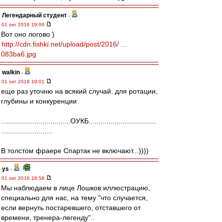
Легендарный студент
-
01 окт 2016 19:06
Вот оно логово )
http://cdn.fishki.net/upload/post/2016/ ...
083ba6.jpg
walkin
-
01 окт 2016 19:01
еще раз уточню на всякий случай: для ротации,
глубины и конкуренции
...................................ОУКБ..................................
..........................
В толстом фраере Спартак не включают...))))
ys
-
01 окт 2016 18:58
Мы наблюдаем в лице Лошков иллюстрацию,
специально для нас, на тему "что случается,
если вернуть постаревшего, отставшего от
времени, тренера-легенду"..