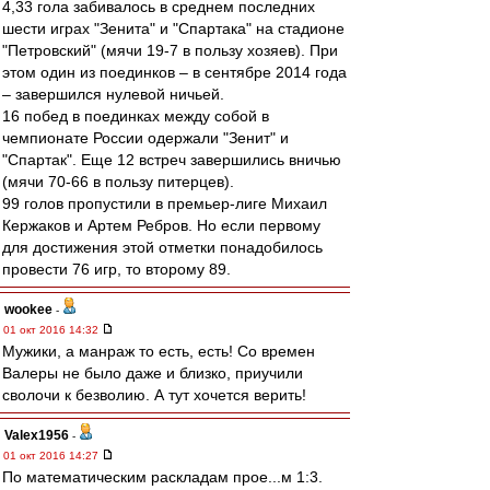
4,33 гола забивалось в среднем последних
шести играх "Зенита" и "Спартака" на стадионе
"Петровский" (мячи 19-7 в пользу хозяев). При
этом один из поединков – в сентябре 2014 года
– завершился нулевой ничьей.
16 побед в поединках между собой в
чемпионате России одержали "Зенит" и
"Спартак". Еще 12 встреч завершились вничью
(мячи 70-66 в пользу питерцев).
99 голов пропустили в премьер-лиге Михаил
Кержаков и Артем Ребров. Но если первому
для достижения этой отметки понадобилось
провести 76 игр, то второму 89.
wookee
-
01 окт 2016 14:32
Мужики, а манраж то есть, есть! Со времен
Валеры не было даже и близко, приучили
сволочи к безволию. А тут хочется верить!
Valex1956
-
01 окт 2016 14:27
По математическим раскладам прое...м 1:3.