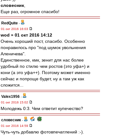
словесник
,
Еще раз, огромное спасибо!
RedQuite
-
01 окт 2016 16:03
wod » 01 окт 2016 14:12
Очень хороший пост, спасибо. Особенно
понравилось про "под шумок увольнения
Аленичева".
Единственное, кмк, зенит для нас более
удобный по стилю чем ростов (это уфа+) и
кони (а это уфа++). Поэтому может именно
сейчас и попроще будет, ну а там уж как
сложится...
Valex1956
-
01 окт 2016 15:02
Молодежь 0:3. Чем ответит купечество?
словесник
-
01 окт 2016 14:59
Чуть-чуть добавлю фотовпечатлений :-).