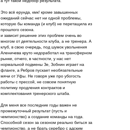
а тут такой недобор результата.
Это всё ерунда, кмк! кроме завышенных
ожиданий сейчас нет ни одной проблемы,
которую бы команда (и клуб) не перетащила из
прошлого сезона.
и зависит решение этих проблем очень во
многом от деятельности клуба, а не тренера. А
клуб, в свою очередь, под шумок увольнения
Аленичева круто недоработал на трансферном
рынке, отчего, в частности, у нас нет
нормальной подмены Зе, Зобнин играет на
фланге, а Ребров пускает необязательные
мячи от Уфы. Не говоря уже про убогость
работы с прессой, не совсем понятную
политику продления контрактов и
комплектования тренерского штаба.
Для меня все последние годы важен не
промежуточный результат (пусть и
чемпионство) а создание команды на года.
Способной сезон за сезоном реально биться за
чемпионство, а не брать серебро с адским