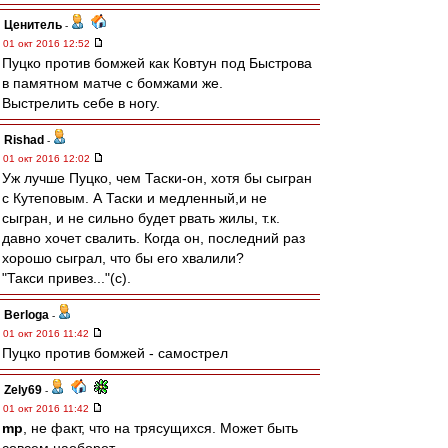
Ценитель
-
01 окт 2016 12:52
Пуцко против бомжей как Ковтун под Быстрова
в памятном матче с бомжами же.
Выстрелить себе в ногу.
Rishad
-
01 окт 2016 12:02
Уж лучше Пуцко, чем Таски-он, хотя бы сыгран
с Кутеповым. А Таски и медленный,и не
сыгран, и не сильно будет рвать жилы, т.к.
давно хочет свалить. Когда он, последний раз
хорошо сыграл, что бы его хвалили?
"Такси привез..."(с).
Berloga
-
01 окт 2016 11:42
Пуцко против бомжей - самострел
Zely69
-
01 окт 2016 11:42
mp
, не факт, что на трясущихся. Может быть