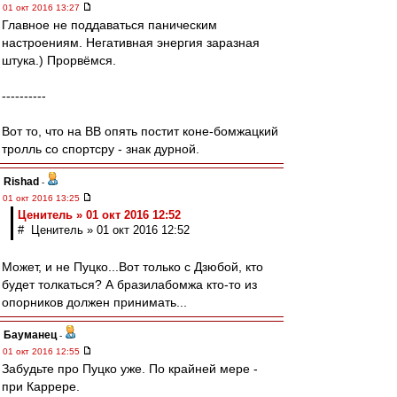
01 окт 2016 13:27
Главное не поддаваться паническим
настроениям. Негативная энергия заразная
штука.) Прорвёмся.
----------
Вот то, что на ВВ опять постит коне-бомжацкий
тролль со спортсру - знак дурной.
Rishad
-
01 окт 2016 13:25
Ценитель » 01 окт 2016 12:52
# Ценитель » 01 окт 2016 12:52
Может, и не Пуцко...Вот только с Дзюбой, кто
будет толкаться? А бразилабомжа кто-то из
опорников должен принимать...
Бауманец
-
01 окт 2016 12:55
Забудьте про Пуцко уже. По крайней мере -
при Каррере.