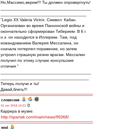
Но,Массимо,верим!!! Ты должен опровергнуть!
_______________________________________
_____________________________________
"Legio XX Valeria Victrix. Символ: Кабан.
Организован во время Паннонской войны и
окончательно сформирован Тиберием. В 6 г.
н.э. он находился в Иллирике. Там, под
командованием Валерия Мессалина, он
сначала потерпел поражение, но затем
устроил страшную резню врагам. Мессалин
получил по этому случаю консульские
отличия."
_______________________________________
______________________________________
Теперь получи и ты!
Давай,блять!!!
словесник
-
01 окт 2016 14:21
Каррера в музее:
http://spartak.com/main/news/95068/
wod
-