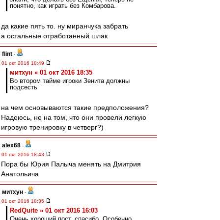
понятно, как играть без Комбарова.
да какие пять то. ну миранчука забрать
а остальные отработанный шлак
flint
-
01 окт 2016 18:49
митхун » 01 окт 2016 18:35
Во втором тайме игроки Зенита должны
подсесть
на чем основываются такие предположения?
Надеюсь, не на том, что они провели легкую
игровую тренировку в четверг?)
alex68
-
01 окт 2016 18:43
Пора бы Юрия Палыча менять на Дмитрия
Анатольича
митхун
-
01 окт 2016 18:35
RedQuite » 01 окт 2016 16:03
Очень хороший пост, спасибо. Особенно