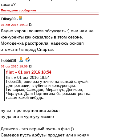
такого?
Последнее сообщение
Dikay89
-
01 окт 2016 19:13
Ладно харош лошков обсуждать :) они нам не
конкуренты как оказалось в этом сезоне.
Молодежка расстроила, надеюсь основп
отомстит! вперед Спартак
hobbit19
-
01 окт 2016 19:09
flint » 01 окт 2016 18:54
flint » 01 окт 2016 18:54
hobbit19, еще раз уточню на всякий случай:
для ротации, глубины и конкуренции.
Гильерме, Самедов, Миранчук, Денисов,
Чорлука. Да и Портнягина бы рассмотрел на
навал какой-нибудь.
ну вот про портнягина забыл
ну да его и чурлуку можно.
Денисов - это верный пусть в фнл ))
Самедов пусть арбузы продает или к коням