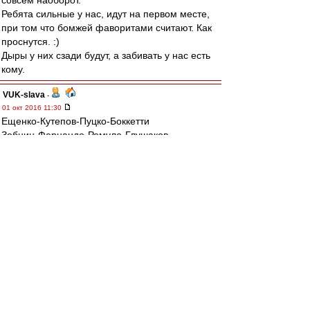
совсем наоборот.
Ребята сильные у нас, идут на первом месте,
при том что бомжей фаворитами считают. Как
проснутся. :)
Дыры у них сзади будут, а забивать у нас есть
кому.
VUK-slava
-
01 окт 2016 11:30
Ещенко-Кутепов-Пуцко-Боккетти
Зобнин-Фернандо-Ромуло-Глушаков
Промес-Зе
Запас: два защитника, два п/з, два напа.
ЯТД.
mp
-
01 окт 2016 11:20
На самом деле ситуация хреновая и почти
патовая.
Создали ее себе,как водится,сами.
Два поражения от не самых,мягко
говоря,сильных соперников.
Впереди Зенит.Думаю что наши выйдут на поле