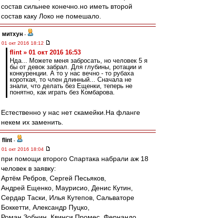
состав сильнее конечно.но иметь второй
состав каку Локо не помешало.
митхун
-
01 окт 2016 18:12
flint » 01 окт 2016 16:53
Нда... Можете меня забросать, но человек 5 я
бы от девок забрал. Для глубины, ротации и
конкуренции. А то у нас вечно - то рубаха
короткая, то член длинный... Сначала не
знали, что делать без Ещенки, теперь не
понятно, как играть без Комбарова.
Естественно у нас нет скамейки.На фланге
некем их заменить.
flint
-
01 окт 2016 18:04
при помощи второго Спартака набрали аж 18
человек в заявку:
Артём Ребров, Сергей Песьяков,
Андрей Ещенко, Маурисио, Денис Кутин,
Сердар Таски, Илья Кутепов, Сальваторе
Боккетти, Александр Пуцко,
Роман Зобнин, Квинси Промес, Фернандо,