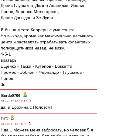
Денис Глушаков, Джано Ананидзе, Ивелин
Попов, Лоренсо Мельгарехо,
Денис Давыдов и Зе Луиш.
Я бы на месте Карреры с ума сошел.
Но выхода, кроме как максимально насыщать
центр и заставлять отрабатывать фланговых
полузащитников назад, не вижу.
4-5-1
вратарь
Ещенко - Таски - Кутепов - Боккетти
Промес - Зобнин - Фернандо - Глушаков -
Попов
Зе
Bordo0706
-
01 окт 2016 17:13
да, и Ерохина с Полозом!
flint
-
01 окт 2016 16:53
Нда... Можете меня забросать, но человек 5 я