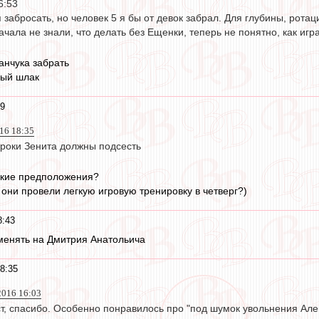
16:53
забросать, но человек 5 я бы от девок забрал. Для глубины, ротаци
ачала не знали, что делать без Ещенки, теперь не понятно, как игр
ранчука забрать
ный шлак
49
16 18:35
гроки Зенита должны подсесть
акие предположения?
 они провели легкую игровую тренировку в четверг?)
8:43
енять на Дмитрия Анатольича
8:35
2016 16:03
т, спасибо. Особенно понравилось про "под шумок увольнения Але