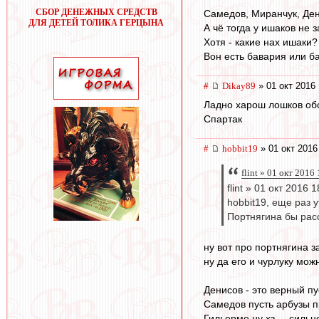
СБОР ДЕНЕЖНЫХ СРЕДСТВ
Самедов, Миранчук, Дени
ДЛЯ ДЕТЕЙ ТОЛИКА ГЕРЦЫНА
А чё тогда у ишаков не
Хотя - какие нах ишаки?
Вон есть бавария или ба
#
Dikay89
» 01 окт 2016 
Ладно харош лошков обс
Спартак
#
hobbit19
» 01 окт 2016
flint » 01 окт 2016
flint » 01 окт 2016 
hobbit19, еще раз 
Портнягина бы рас
ну вот про портнягина 
ну да его и чурлуку мож
Денисов - это верный пу
Самедов пусть арбузы п
Гильерме ну хз ... силь