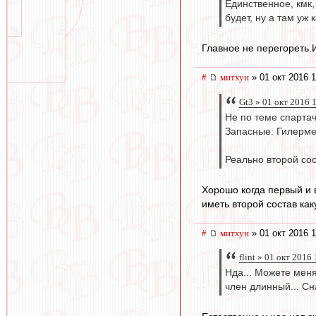
Единственное, кмк,
будет, ну а там уж к
Главное не перегореть.
#
митхун
» 01 окт 2016 1
Gt3 » 01 окт 2016 
Не по теме спартач
Запасные: Гилерме,
Реально второй сос
Хорошо когда первый и 
иметь второй состав ка
#
митхун
» 01 окт 2016 1
flint » 01 окт 2016
Нда... Можете меня 
член длинный... Сн