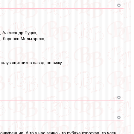
, Александр Пуцко,
, Лоренсо Мельгарехо,
полузащитников назад, не вижу.
онкуренции. А то у нас вечно - то рубаха короткая, то член