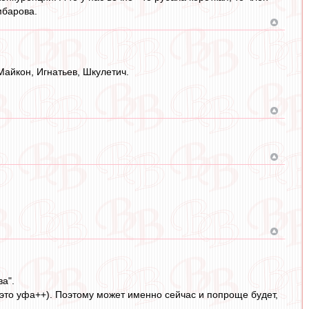
мбарова.
Майкон, Игнатьев, Шкулетич.
а".
а это уфа++). Поэтому может именно сейчас и попроще будет,