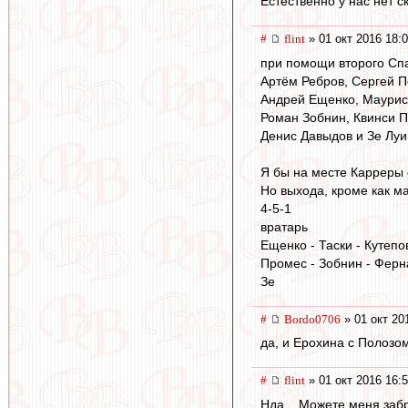
Естественно у нас нет 
#
flint
» 01 окт 2016 18:
при помощи второго Спа
Артём Ребров, Сергей П
Андрей Ещенко, Мауриси
Роман Зобнин, Квинси П
Денис Давыдов и Зе Луи
Я бы на месте Карреры 
Но выхода, кроме как м
4-5-1
вратарь
Ещенко - Таски - Кутепов
Промес - Зобнин - Ферн
Зе
#
Bordo0706
» 01 окт 20
да, и Ерохина с Полозом
#
flint
» 01 окт 2016 16:
Нда... Можете меня забр