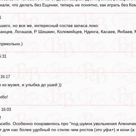
нали, что делать без Ещенки, теперь не понятно, как играть без Ко
1
шего, но все же, интересный состав запаса локо:
анцев, Логашов, Р. Шишкин, Коломейцев, Ндинга, Касаев, Янбаев, 
прикольно.)
6:31
 16:17
из музея, и улыбка до ушей ))
ибо!
 16:03
2
асибо. Особенно понравилось про "под шумок увольнения Аленичев
т для нас более удобный по стилю чем ростов (это уфа+) и кони (
...