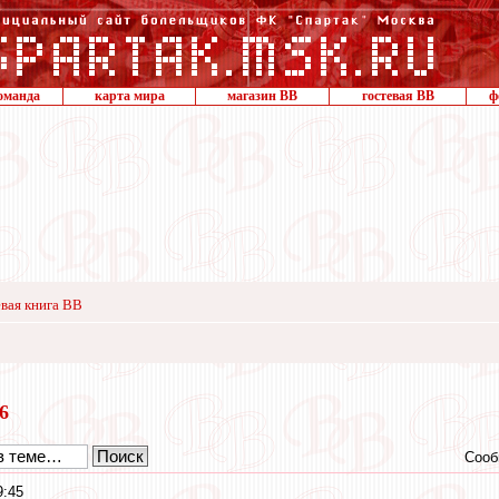
оманда
карта мира
магазин ВВ
гостевая ВВ
ф
вая книга ВВ
16
Сооб
9:45