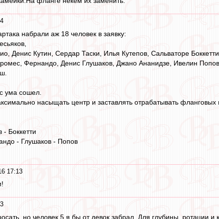
скамейки.На фланге некем их заменить.
04
ртака набрали аж 18 человек в заявку:
есьяков,
о, Денис Кутин, Сердар Таски, Илья Кутепов, Сальваторе Боккетти
ромес, Фернандо, Денис Глушаков, Джано Ананидзе, Ивелин Попов
ш.
с ума сошел.
аксимально насыщать центр и заставлять отрабатывать фланговых 
 - Боккетти
андо - Глушаков - Попов
16 17:13
!
53
осать, но человек 5 я бы от девок забрал. Для глубины, ротации и к