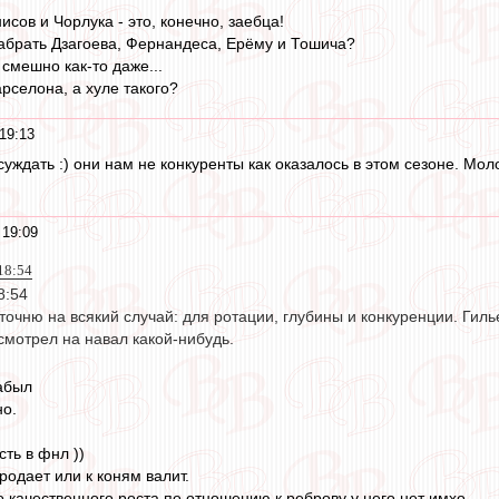
сов и Чорлука - это, конечно, заебца!
 забрать Дзагоева, Фернандеса, Ерёму и Тошича?
 смешно как-то даже...
рселона, а хуле такого?
19:13
уждать :) они нам не конкуренты как оказалось в этом сезоне. Мо
 19:09
 18:54
18:54
уточню на всякий случай: для ротации, глубины и конкуренции. Гил
смотрел на навал какой-нибудь.
забыл
но.
сть в фнл ))
родает или к коням валит.
но качественного роста по отношению к реброву у него нет имхо.