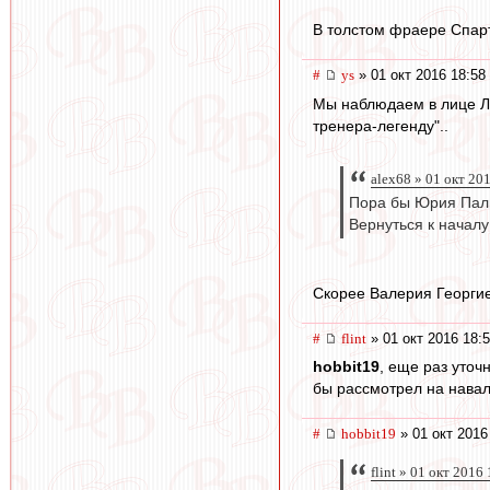
В толстом фраере Спарта
#
ys
» 01 окт 2016 18:58
Мы наблюдаем в лице Ло
тренера-легенду"..
alex68 » 01 окт 20
Пора бы Юрия Пал
Вернуться к началу
Скорее Валерия Георгиев
#
flint
» 01 окт 2016 18:
hobbit19
, еще раз уточ
бы рассмотрел на навал
#
hobbit19
» 01 окт 2016
flint » 01 окт 2016