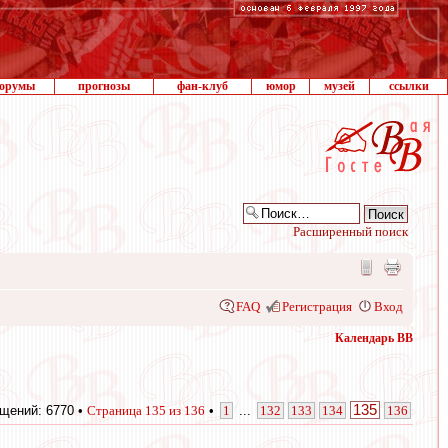
орумы
прогнозы
фан-клуб
юмор
музей
ссылки
Расширенный поиск
FAQ
Регистрация
Вход
Календарь ВВ
135
щений: 6770 •
Страница
135
из
136
•
1
...
132
133
134
136