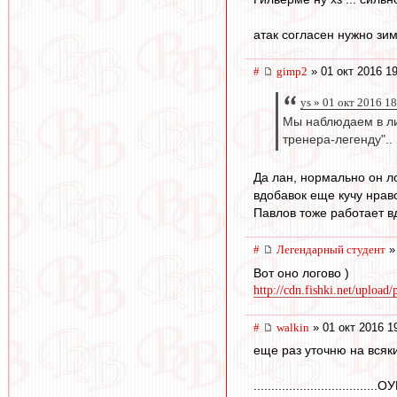
атак согласен нужно зим
#
gimp2
» 01 окт 2016 1
ys » 01 окт 2016 1
Мы наблюдаем в лиц
тренера-легенду"..
Да лан, нормально он ло
вдобавок еще кучу нраво
Павлов тоже работает вд
#
Легендарный студент
» 
Вот оно логово )
http://cdn.fishki.net/upload/
#
walkin
» 01 окт 2016 1
еще раз уточню на всяк
...................................ОУК