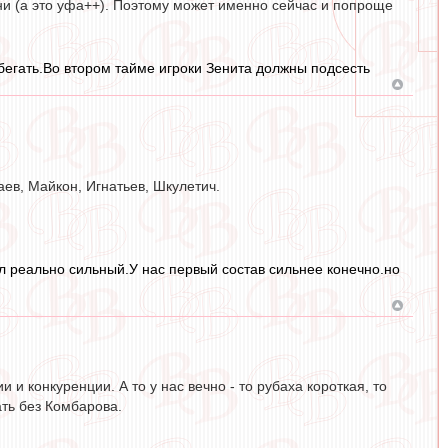
они (а это уфа++). Поэтому может именно сейчас и попроще
бегать.Во втором тайме игроки Зенита должны подсесть
ев, Майкон, Игнатьев, Шкулетич.
л реально сильный.У нас первый состав сильнее конечно.но
и и конкуренции. А то у нас вечно - то рубаха короткая, то
ать без Комбарова.