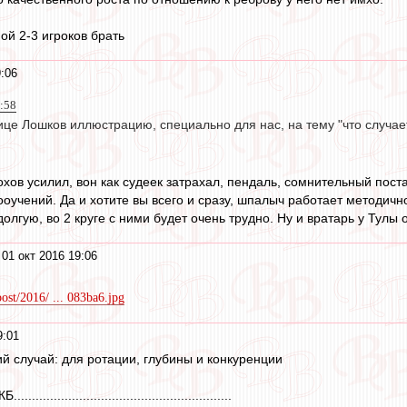
ой 2-3 игроков брать
9:06
8:58
е Лошков иллюстрацию, специально для нас, на тему "что случает
хов усилил, вон как судеек затрахал, пендаль, сомнительный пост
оучений. Да и хотите вы всего и сразу, шпалыч работает методично 
олгую, во 2 круге с ними будет очень трудно. Ну и вратарь у Тулы
01 окт 2016 19:06
post/2016/ ... 083ba6.jpg
9:01
ий случай: для ротации, глубины и конкуренции
Б............................................................