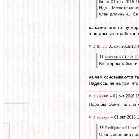
flint » 01 окт 2016 
Нда... Можете меня 
член длинный... Сн
да какие пять то. ну ми
а остальные отработан
#
flint
» 01 окт 2016 18:
митхун » 01 окт 20
Во втором тайме и
на чем основываются т
Надеюсь, не на том, что
#
alex68
» 01 окт 2016 1
Пора бы Юрия Палыча м
#
митхун
» 01 окт 2016 1
RedQuite » 01 окт 
Очень хороший пос