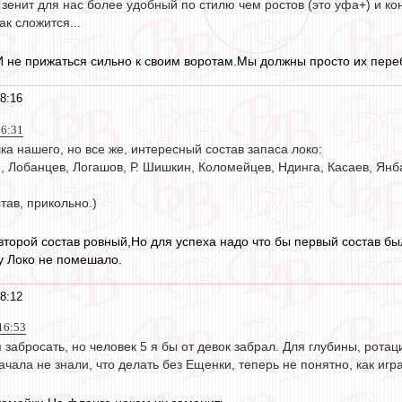
 зенит для нас более удобный по стилю чем ростов (это уфа+) и к
ак сложится...
И не прижаться сильно к своим воротам.Мы должны просто их пере
8:16
16:31
ка нашего, но все же, интересный состав запаса локо:
 Лобанцев, Логашов, Р. Шишкин, Коломейцев, Ндинга, Касаев, Янба
тав, прикольно.)
второй состав ровный,Но для успеха надо что бы первый состав бы
ку Локо не помешало.
8:12
 16:53
забросать, но человек 5 я бы от девок забрал. Для глубины, ротаци
ачала не знали, что делать без Ещенки, теперь не понятно, как игр