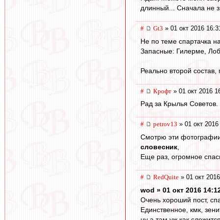
длинный... Сначала не з
#
Gt3
» 01 окт 2016 16:3
Не по теме спартачка на
Запасные: Гилерме, Лоб
Реально второй состав, 
#
Крофт
» 01 окт 2016 1
Рад за Крылья Советов.
#
petrov13
» 01 окт 2016
Смотрю эти фотографии 
словесник
,
Еще раз, огромное спас
#
RedQuite
» 01 окт 2016
wod » 01 окт 2016 14:1
Очень хороший пост, сп
Единственное, кмк, зени
ну а там уж как сложится