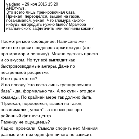
valdano » 29 ноя 2016 15:20
ANDY-rws,
Это всего лишь тренировочная база.
Приехал, переоделся, вышел на газон,
позанимался, уехал. Что гламура какого-
нибудь нагородить нужно было? Мрамора
итальянского зафигачить или лепнины какой?
Посмотри моё сообщение. Написано же -
никто не просит шедевров архитектуры (это
про мрамор и лепнину). Можно сделать просто
и со вкусом. Но тут всё выглядит как
быстровозводимые ангары. Даже по
пёстренькой расцветке.
Я не прав что ли?
И по поводу "это всего лишь тренировочная
база" - да, формально так. А по сути - это дом
команды. По крайней мере так должно быть.
"Приехал, переоделся, вышел на газон,
позанимался, уехал" - а это как раз про
районный фитнес-центр.
Разницу не ощущаешь?
Ладно, проехали. Смысла спорить нет. Мнения
разные и от них один фиг ничего не зависит.