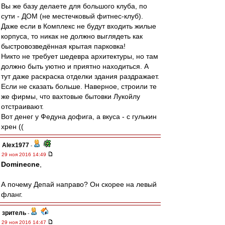
Вы же базу делаете для большого клуба, по
сути - ДОМ (не местечковый фитнес-клуб).
Даже если в Комплекс не будут входить жилые
корпуса, то никак не должно выглядеть как
быстровозведённая крытая парковка!
Никто не требует шедевра архитектуры, но там
должно быть уютно и приятно находиться. А
тут даже раскраска отделки здания раздражает.
Если не сказать больше. Наверное, строили те
же фирмы, что вахтовые бытовки Лукойлу
отстраивают.
Вот денег у Федуна дофига, а вкуса - с гулькин
хрен ((
Alex1977
-
29 ноя 2016 14:49
Dominecne
,
А почему Депай направо? Он скорее на левый
фланг.
зpитель
-
29 ноя 2016 14:47