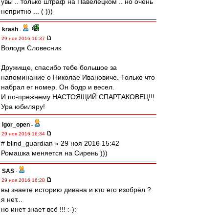
увы .. только штраф на Павелецком .. но очень
непритно ... ( )))
krash
-
29 ноя 2016 16:37
Володя Словесник
Дружище, спасибо тебе большое за
напоминание о Николае Ивановиче. Только что
набрал ег номер. Он бодр и весел.
И по-прежнему НАСТОЯЩИЙ СПАРТАКОВЕЦ!!!
Ура юбиляру!
igor_open
-
29 ноя 2016 16:34
# blind_guardian » 29 ноя 2016 15:42
Ромашка меняется на Сирень )))
SAS
-
29 ноя 2016 16:28
вы знаете историю дивана и кто его изобрёл ?
я нет...
но инет знает всё !!! :-):