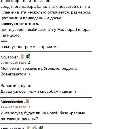
трансфер - он и только он.
среди того набора банальных новостей от г-на
Планкина эта несколько отличается. размером,
цифрами и приведенным досье.
заказуха от агента.
почти уверен, выбивают з/п у Миллера-Гинера-
Галицкого.
===
а вы тут анаграммы строчите.
Squabbler
-
29 ноя 2016 16:06
Моя тема - трезвяк на Угрешке, рядом с
Военкоматом :)
Валентин, пусто.
Давай уж обычными способами связи :)
Valentinovich
-
29 ноя 2016 16:06
Интересует, будут ли на новой базе красные
латексные диваны?