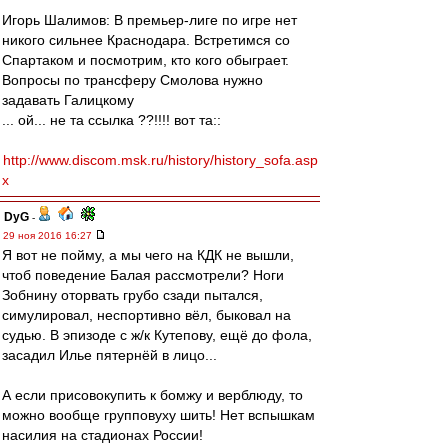
Игорь Шалимов: В премьер-лиге по игре нет
никого сильнее Краснодара. Встретимся со
Спартаком и посмотрим, кто кого обыграет.
Вопросы по трансферу Смолова нужно
задавать Галицкому
... ой... не та ссылка ??!!!! вот та::
http://www.discom.msk.ru/history/history_sofa.asp
x
DyG
-
29 ноя 2016 16:27
Я вот не пойму, а мы чего на КДК не вышли,
чтоб поведение Балая рассмотрели? Ноги
Зобнину оторвать грубо сзади пытался,
симулировал, неспортивно вёл, быковал на
судью. В эпизоде с ж/к Кутепову, ещё до фола,
засадил Илье пятернёй в лицо...
А если присовокупить к бомжу и верблюду, то
можно вообще групповуху шить! Нет вспышкам
насилия на стадионах России!