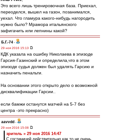
Это всего лишь тренировочная база. Приехал,
переоделся, вышел на газон, позанимался,
уехал. Что гламура какого-нибудь нагородить
нужно было? Мрамора итальянского
зафигачить или лепнины какой?
Б.Г.-74
-
29 ноя 2016 15:13
КДК указала на ошибку Николаева в эпизоде
Гарсия-Газинский и определила,что в этом
эпизоде судья должен был удалять Гарсию и
назначить пенальти.
На основании этого открыто дело о возможной
дисквалификации Гарсии..
если бамжи останутся матчей на 5-7 без
центра -это прекрасно)
aavvdd
-
29 ноя 2016 15:08
зpитель » 29 ноя 2016 14:47
С гостиницей действительно как то не очень.