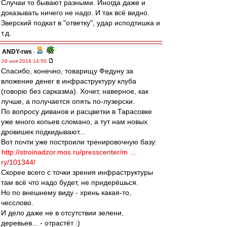
Случаи то бывают разными. Иногда даже и
доказывать ничего не надо. И так всё видно.
Зверский подкат в "ответку", удар исподтишка и
т.д.
ANDY-rws
-
29 ноя 2016 14:50
Спасибо, конечно, товарищу Федуну за
вложение денег в инфраструктуру клуба
(говорю без сарказма). Хочет, наверное, как
лучше, а получается опять по-лузерски.
По вопросу диванов и расцветки в Тарасовке
уже много копьев сломано, а тут нам новых
дровишек подкидывают...
Вот почти уже построили тренировочную базу:
http://stroinadzor.mos.ru/presscenter/m ...
ry/101344/
Скорее всего с точки зрения инфраструктуры
там всё что надо будет, не придерёшься.
Но по внешнему виду - хрень какая-то,
чесслово.
И дело даже не в отсутствии зелени,
деревьев... - отрастёт :)