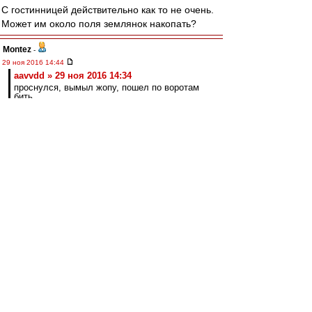
С гостинницей действительно как то не очень.
Может им около поля землянок накопать?
Montez
-
29 ноя 2016 14:44
aavvdd » 29 ноя 2016 14:34
проснулся, вымыл жопу, пошел по воротам
бить
Че-то пару минут уже смеюсь)). Не могу
остановиться))
kbvetal
-
29 ноя 2016 14:39
aavvdd
, команда при домашних матчах и так
на ночь заселяется в гостиницу вместе с
"людьми с улицы"
aavvdd
-
29 ноя 2016 14:34
словесник » 29 ноя 2016 13:57
Тренироваться на базе, жить в гостинице -- по
мере необходимости