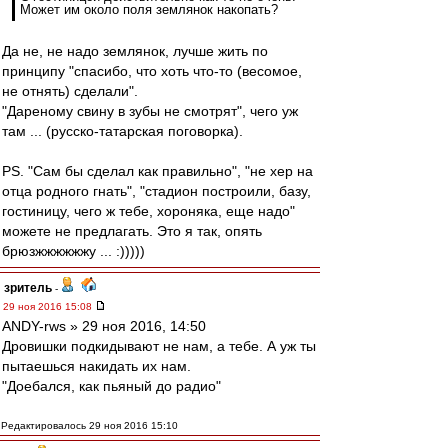
Может им около поля землянок накопать?
Да не, не надо землянок, лучше жить по
принципу "спасибо, что хоть что-то (весомое,
не отнять) сделали".
"Дареному свину в зубы не смотрят", чего уж
там ... (русско-татарская поговорка).
PS. "Сам бы сделал как правильно", "не хер на
отца родного гнать", "стадион построили, базу,
гостиницу, чего ж тебе, хороняка, еще надо"
можете не предлагать. Это я так, опять
брюзжжжжжжу ... :)))))
зpитель
-
29 ноя 2016 15:08
ANDY-rws » 29 ноя 2016, 14:50
Дровишки подкидывают не нам, а тебе. А уж ты
пытаешься накидать их нам.
"Доебался, как пьяный до радио"
Редактировалось 29 ноя 2016 15:10