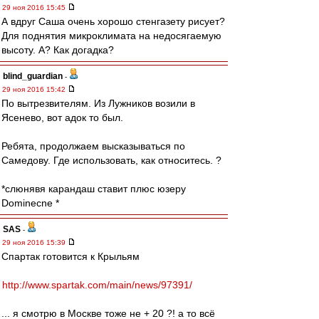
29 ноя 2016 15:45
А вдруг Саша очень хорошо стенгазету рисует?
Для поднятия микроклимата на недосягаемую
высоту. А? Как догадка?
blind_guardian
-
29 ноя 2016 15:42
По вытрезвителям. Из Лужников возили в
Ясенево, вот адок то был.
Ребята, продолжаем высказываться по
Самедову. Где использовать, как относитесь. ?
*слюнявя карандаш ставит плюс юзеру
Dominecne *
SAS
-
29 ноя 2016 15:39
Спартак готовится к Крыльям
http://www.spartak.com/main/news/97391/
... я смотрю в Москве тоже не + 20 ?! а то всё