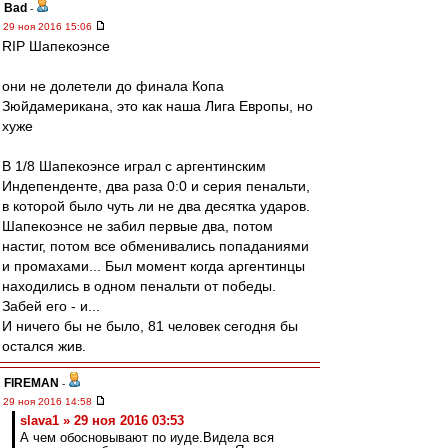
Bad
-
29 ноя 2016 15:06
RIP Шапекоэнсе
они не долетели до финала Копа
Зюйдамерикана, это как наша Лига Европы, но
хуже
В 1/8 Шапекоэнсе играл с аргентинским
Индепенденте, два раза 0:0 и серия пенальти,
в которой было чуть ли не два десятка ударов.
Шапекоэнсе не забил первые два, потом
настиг, потом все обменивались попаданиями
и промахами... Был момент когда аргентинцы
находились в одном пенальти от победы.
Забей его - и...
И ничего бы не было, 81 человек сегодня бы
остался жив.
FIREMAN
-
29 ноя 2016 14:58
slava1 » 29 ноя 2016 03:53
А чем обосновывают по иуде.Видела вся