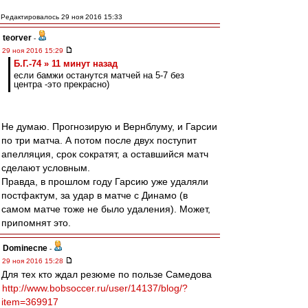
Редактировалось 29 ноя 2016 15:33
teorver
-
29 ноя 2016 15:29
Б.Г.-74 » 11 минут назад
если бамжи останутся матчей на 5-7 без
центра -это прекрасно)
Не думаю. Прогнозирую и Вернблуму, и Гарсии
по три матча. А потом после двух поступит
апелляция, срок сократят, а оставшийся матч
сделают условным.
Правда, в прошлом году Гарсию уже удаляли
постфактум, за удар в матче с Динамо (в
самом матче тоже не было удаления). Может,
припомнят это.
Dominecne
-
29 ноя 2016 15:28
Для тех кто ждал резюме по пользе Самедова
http://www.bobsoccer.ru/user/14137/blog/?
item=369917