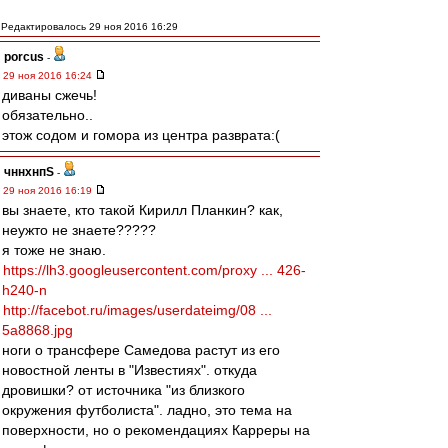
Редактировалось 29 ноя 2016 16:29
porcus
-
29 ноя 2016 16:24
диваны сжечь!
обязательно..
этож содом и гомора из центра разврата:(
чннхнпS
-
29 ноя 2016 16:19
вы знаете, кто такой Кирилл Планкин? как,
неужто не знаете?????
я тоже не знаю.
https://lh3.googleusercontent.com/proxy ... 426-
h240-n
http://facebot.ru/images/userdateimg/08 ...
5a8868.jpg
ноги о трансфере Самедова растут из его
новостной ленты в "Известиях". откуда
дровишки? от источника "из близкого
окружения футболиста". ладно, это тема на
поверхности, но о рекомендациях Карреры на