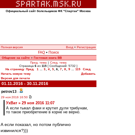
Официальный сайт болельщиков ФК "Спартак" Москва
Полная версия
Вход
•
Регистрация
FAQ
•
Поиск
Общение на сайте
Гостевая книга ВВ
»
Пред. тема
|
След. тема
Страница
6
из
115
[ Сообщений: 5732 ]
На страницу
Пред.
1
...
3
,
4
,
5
,
6
,
7
,
8
,
9
...
115
След.
Начать новую тему
Добавить
Версия для печати
01.11.2016 - 30.11.2016
petrov13
-
29 ноя 2016 16:50
УхВат » 29 ноя 2016 11:07
А если тыкал факи и крутил дули трибунам,
то такое приобретение в корне не верно.
А если показал, но потом публично
извинился?)))