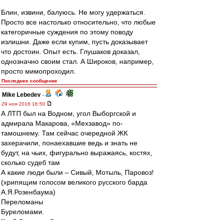
Блин, извини, балуюсь. Не могу удержаться.
Просто все настолько относительно, что любые
категоричные суждения по этому поводу
излишни. Даже если купим, пусть доказывает
что достоин. Опыт есть. Глушаков доказал,
однозначно своим стал. А Широков, например,
просто мимопроходил.
Последнее сообщение
Mike Lebedev
-
29 ноя 2016 16:50
А ЛТП был на Водном, угол Выборгской и
адмирала Макарова, «Мехзавод» по-
тамошнему. Там сейчас очередной ЖК
захерачили, понаехавшие ведь и знать не
будут, на чьих, фигурально выражаясь, костях,
сколько судеб там
А какие люди были – Сивый, Мотыль, Паровоз!
(хрипящим голосом великого русского барда
А.Я.Розенбаума)
Переломаны
Буреломами.