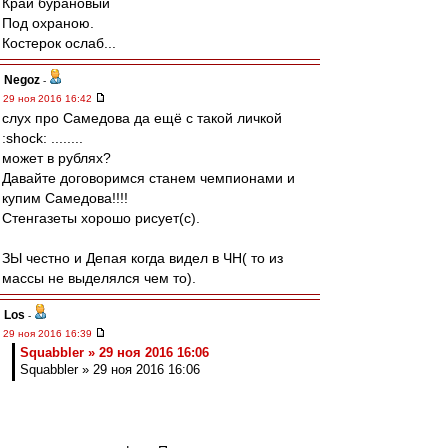
Край бурановый
Под охраною.
Костерок ослаб...
Negoz
-
29 ноя 2016 16:42
слух про Самедова да ещё с такой личкой
:shock: ........
может в рублях?
Давайте договоримся станем чемпионами и
купим Самедова!!!!
Стенгазеты хорошо рисует(с).
ЗЫ честно и Депая когда видел в ЧН( то из
массы не выделялся чем то).
Los
-
29 ноя 2016 16:39
Squabbler » 29 ноя 2016 16:06
Squabbler » 29 ноя 2016 16:06