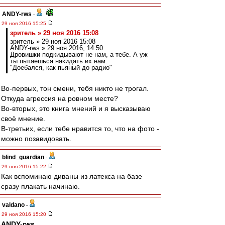
ANDY-rws
-
29 ноя 2016 15:25
зpитель » 29 ноя 2016 15:08
зpитель » 29 ноя 2016 15:08
ANDY-rws » 29 ноя 2016, 14:50
Дровишки подкидывают не нам, а тебе. А уж
ты пытаешься накидать их нам.
"Доебался, как пьяный до радио"
Во-первых, тон смени, тебя никто не трогал.
Откуда агрессия на ровном месте?
Во-вторых, это книга мнений и я высказываю
своё мнение.
В-третьих, если тебе нравится то, что на фото -
можно позавидовать.
blind_guardian
-
29 ноя 2016 15:22
Как вспоминаю диваны из латекса на базе
сразу плакать начинаю.
valdano
-
29 ноя 2016 15:20
ANDY-rws
,