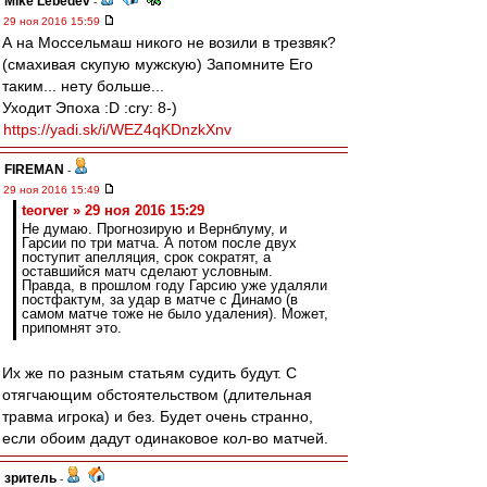
Mike Lebedev
-
29 ноя 2016 15:59
А на Моссельмаш никого не возили в трезвяк?
(смахивая скупую мужскую) Запомните Его
таким... нету больше...
Уходит Эпоха :D :cry: 8-)
https://yadi.sk/i/WEZ4qKDnzkXnv
FIREMAN
-
29 ноя 2016 15:49
teorver » 29 ноя 2016 15:29
Не думаю. Прогнозирую и Вернблуму, и
Гарсии по три матча. А потом после двух
поступит апелляция, срок сократят, а
оставшийся матч сделают условным.
Правда, в прошлом году Гарсию уже удаляли
постфактум, за удар в матче с Динамо (в
самом матче тоже не было удаления). Может,
припомнят это.
Их же по разным статьям судить будут. С
отягчающим обстоятельством (длительная
травма игрока) и без. Будет очень странно,
если обоим дадут одинаковое кол-во матчей.
зpитель
-