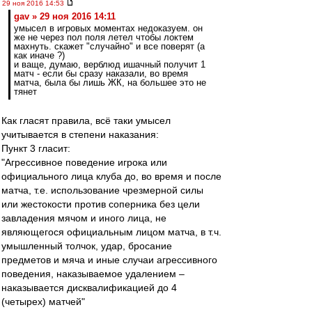
29 ноя 2016 14:53
gav » 29 ноя 2016 14:11
умысел в игровых моментах недоказуем. он
же не через пол поля летел чтобы локтем
махнуть. скажет "случайно" и все поверят (а
как иначе ?)
и ваще, думаю, верблюд ишачный получит 1
матч - если бы сразу наказали, во время
матча, была бы лишь ЖК, на большее это не
тянет
Как гласят правила, всё таки умысел
учитывается в степени наказания:
Пункт 3 гласит:
"Агрессивное поведение игрока или
официального лица клуба до, во время и после
матча, т.е. использование чрезмерной силы
или жестокости против соперника без цели
завладения мячом и иного лица, не
являющегося официальным лицом матча, в т.ч.
умышленный толчок, удар, бросание
предметов и мяча и иные случаи агрессивного
поведения, наказываемое удалением –
наказывается дисквалификацией до 4
(четырех) матчей"