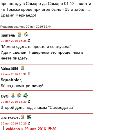
про погоду в Самаре да Самаре 01.12... кстати
- в Томске вроде при игре было - 13 и забил....
Бразил Фернандо!
Редактировалось 29 ноя 2016 15:44
зpитель
-
29 ноя 2016 15:36
"Можно сделать просто и со вкусом."
Иди и сделай. Наверняка это проще, чем в
инете пиздеть.
Valex1956
-
29 ноя 2016 15:31
Squabbler
,
Лёша,посмотри личку!
DyG
-
29 ноя 2016 15:30
Второй день под знаком "Самоедства"
ANDY-rws
-
29 ноя 2016 15:29
valdano » 29 ноя 2016 15:20