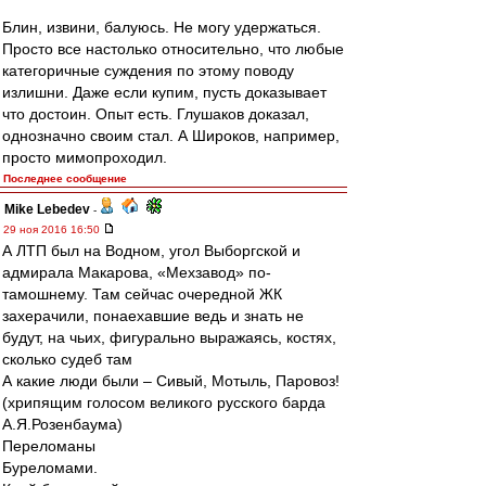
Блин, извини, балуюсь. Не могу удержаться.
Просто все настолько относительно, что любые
категоричные суждения по этому поводу
излишни. Даже если купим, пусть доказывает
что достоин. Опыт есть. Глушаков доказал,
однозначно своим стал. А Широков, например,
просто мимопроходил.
Последнее сообщение
Mike Lebedev
-
29 ноя 2016 16:50
А ЛТП был на Водном, угол Выборгской и
адмирала Макарова, «Мехзавод» по-
тамошнему. Там сейчас очередной ЖК
захерачили, понаехавшие ведь и знать не
будут, на чьих, фигурально выражаясь, костях,
сколько судеб там
А какие люди были – Сивый, Мотыль, Паровоз!
(хрипящим голосом великого русского барда
А.Я.Розенбаума)
Переломаны
Буреломами.