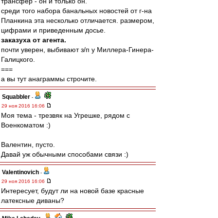
трансфер - он и только он.
среди того набора банальных новостей от г-на
Планкина эта несколько отличается. размером,
цифрами и приведенным досье.
заказуха от агента.
почти уверен, выбивают з/п у Миллера-Гинера-
Галицкого.
===
а вы тут анаграммы строчите.
Squabbler
-
29 ноя 2016 16:06
Моя тема - трезвяк на Угрешке, рядом с
Военкоматом :)
Валентин, пусто.
Давай уж обычными способами связи :)
Valentinovich
-
29 ноя 2016 16:06
Интересует, будут ли на новой базе красные
латексные диваны?