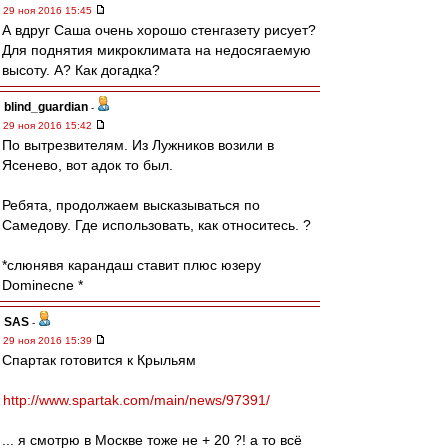
29 ноя 2016 15:45
А вдруг Саша очень хорошо стенгазету рисует?
Для поднятия микроклимата на недосягаемую
высоту. А? Как догадка?
blind_guardian
-
29 ноя 2016 15:42
По вытрезвителям. Из Лужников возили в
Ясенево, вот адок то был.
Ребята, продолжаем высказываться по
Самедову. Где использовать, как относитесь. ?
*слюнявя карандаш ставит плюс юзеру
Dominecne *
SAS
-
29 ноя 2016 15:39
Спартак готовится к Крыльям
http://www.spartak.com/main/news/97391/
... я смотрю в Москве тоже не + 20 ?! а то всё