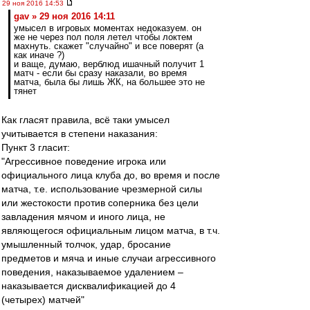
29 ноя 2016 14:53
gav » 29 ноя 2016 14:11
умысел в игровых моментах недоказуем. он
же не через пол поля летел чтобы локтем
махнуть. скажет "случайно" и все поверят (а
как иначе ?)
и ваще, думаю, верблюд ишачный получит 1
матч - если бы сразу наказали, во время
матча, была бы лишь ЖК, на большее это не
тянет
Как гласят правила, всё таки умысел
учитывается в степени наказания:
Пункт 3 гласит:
"Агрессивное поведение игрока или
официального лица клуба до, во время и после
матча, т.е. использование чрезмерной силы
или жестокости против соперника без цели
завладения мячом и иного лица, не
являющегося официальным лицом матча, в т.ч.
умышленный толчок, удар, бросание
предметов и мяча и иные случаи агрессивного
поведения, наказываемое удалением –
наказывается дисквалификацией до 4
(четырех) матчей"