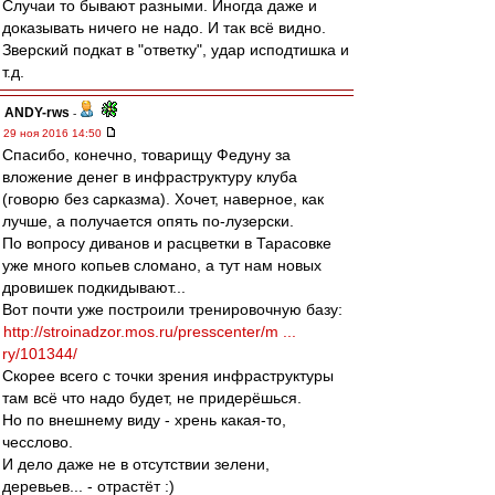
Случаи то бывают разными. Иногда даже и
доказывать ничего не надо. И так всё видно.
Зверский подкат в "ответку", удар исподтишка и
т.д.
ANDY-rws
-
29 ноя 2016 14:50
Спасибо, конечно, товарищу Федуну за
вложение денег в инфраструктуру клуба
(говорю без сарказма). Хочет, наверное, как
лучше, а получается опять по-лузерски.
По вопросу диванов и расцветки в Тарасовке
уже много копьев сломано, а тут нам новых
дровишек подкидывают...
Вот почти уже построили тренировочную базу:
http://stroinadzor.mos.ru/presscenter/m ...
ry/101344/
Скорее всего с точки зрения инфраструктуры
там всё что надо будет, не придерёшься.
Но по внешнему виду - хрень какая-то,
чесслово.
И дело даже не в отсутствии зелени,
деревьев... - отрастёт :)