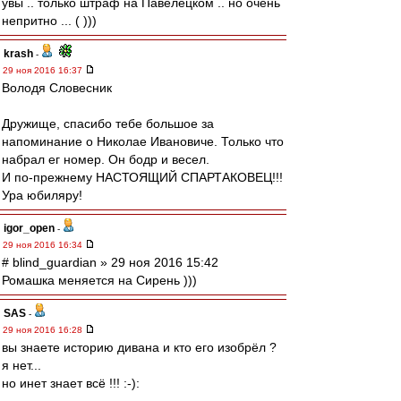
увы .. только штраф на Павелецком .. но очень
непритно ... ( )))
krash
-
29 ноя 2016 16:37
Володя Словесник
Дружище, спасибо тебе большое за
напоминание о Николае Ивановиче. Только что
набрал ег номер. Он бодр и весел.
И по-прежнему НАСТОЯЩИЙ СПАРТАКОВЕЦ!!!
Ура юбиляру!
igor_open
-
29 ноя 2016 16:34
# blind_guardian » 29 ноя 2016 15:42
Ромашка меняется на Сирень )))
SAS
-
29 ноя 2016 16:28
вы знаете историю дивана и кто его изобрёл ?
я нет...
но инет знает всё !!! :-):