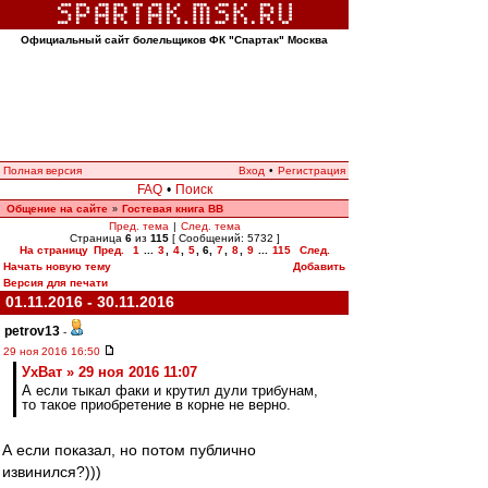
Официальный сайт болельщиков ФК "Спартак" Москва
Полная версия
Вход
•
Регистрация
FAQ
•
Поиск
Общение на сайте
Гостевая книга ВВ
»
Пред. тема
|
След. тема
Страница
6
из
115
[ Сообщений: 5732 ]
На страницу
Пред.
1
...
3
,
4
,
5
,
6
,
7
,
8
,
9
...
115
След.
Начать новую тему
Добавить
Версия для печати
01.11.2016 - 30.11.2016
petrov13
-
29 ноя 2016 16:50
УхВат » 29 ноя 2016 11:07
А если тыкал факи и крутил дули трибунам,
то такое приобретение в корне не верно.
А если показал, но потом публично
извинился?)))