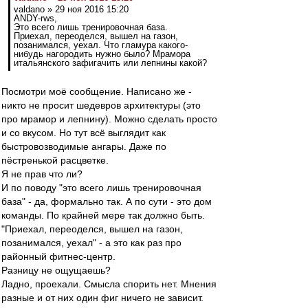
valdano » 29 ноя 2016 15:20
ANDY-rws,
Это всего лишь тренировочная база.
Приехал, переоделся, вышел на газон,
позанимался, уехал. Что гламура какого-
нибудь нагородить нужно было? Мрамора
итальянского зафигачить или лепнины какой?
Посмотри моё сообщение. Написано же -
никто не просит шедевров архитектуры (это
про мрамор и лепнину). Можно сделать просто
и со вкусом. Но тут всё выглядит как
быстровозводимые ангары. Даже по
пёстренькой расцветке.
Я не прав что ли?
И по поводу "это всего лишь тренировочная
база" - да, формально так. А по сути - это дом
команды. По крайней мере так должно быть.
"Приехал, переоделся, вышел на газон,
позанимался, уехал" - а это как раз про
районный фитнес-центр.
Разницу не ощущаешь?
Ладно, проехали. Смысла спорить нет. Мнения
разные и от них один фиг ничего не зависит.