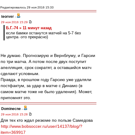
Редактировалось 29 ноя 2016 15:33
teorver
-
29 ноя 2016 15:29
Б.Г.-74 » 11 минут назад
если бамжи останутся матчей на 5-7 без
центра -это прекрасно)
Не думаю. Прогнозирую и Вернблуму, и Гарсии
по три матча. А потом после двух поступит
апелляция, срок сократят, а оставшийся матч
сделают условным.
Правда, в прошлом году Гарсию уже удаляли
постфактум, за удар в матче с Динамо (в
самом матче тоже не было удаления). Может,
припомнят это.
Dominecne
-
29 ноя 2016 15:28
Для тех кто ждал резюме по пользе Самедова
http://www.bobsoccer.ru/user/14137/blog/?
item=369917