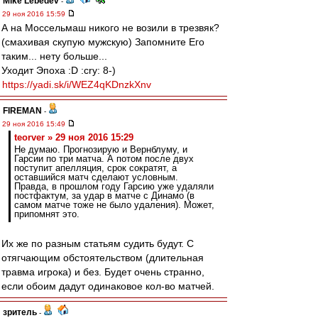
Mike Lebedev
-
29 ноя 2016 15:59
А на Моссельмаш никого не возили в трезвяк?
(смахивая скупую мужскую) Запомните Его
таким... нету больше...
Уходит Эпоха :D :cry: 8-)
https://yadi.sk/i/WEZ4qKDnzkXnv
FIREMAN
-
29 ноя 2016 15:49
teorver » 29 ноя 2016 15:29
Не думаю. Прогнозирую и Вернблуму, и
Гарсии по три матча. А потом после двух
поступит апелляция, срок сократят, а
оставшийся матч сделают условным.
Правда, в прошлом году Гарсию уже удаляли
постфактум, за удар в матче с Динамо (в
самом матче тоже не было удаления). Может,
припомнят это.
Их же по разным статьям судить будут. С
отягчающим обстоятельством (длительная
травма игрока) и без. Будет очень странно,
если обоим дадут одинаковое кол-во матчей.
зpитель
-