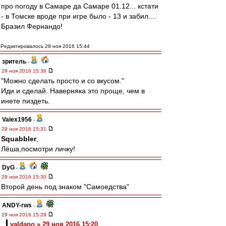
про погоду в Самаре да Самаре 01.12... кстати
- в Томске вроде при игре было - 13 и забил....
Бразил Фернандо!
Редактировалось 29 ноя 2016 15:44
зpитель
-
29 ноя 2016 15:36
"Можно сделать просто и со вкусом."
Иди и сделай. Наверняка это проще, чем в
инете пиздеть.
Valex1956
-
29 ноя 2016 15:31
Squabbler
,
Лёша,посмотри личку!
DyG
-
29 ноя 2016 15:30
Второй день под знаком "Самоедства"
ANDY-rws
-
29 ноя 2016 15:29
valdano » 29 ноя 2016 15:20