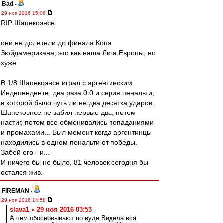
Bad
-
29 ноя 2016 15:06
RIP Шапекоэнсе
они не долетели до финала Копа
Зюйдамерикана, это как наша Лига Европы, но
хуже
В 1/8 Шапекоэнсе играл с аргентинским
Индепенденте, два раза 0:0 и серия пенальти,
в которой было чуть ли не два десятка ударов.
Шапекоэнсе не забил первые два, потом
настиг, потом все обменивались попаданиями
и промахами... Был момент когда аргентинцы
находились в одном пенальти от победы.
Забей его - и...
И ничего бы не было, 81 человек сегодня бы
остался жив.
FIREMAN
-
29 ноя 2016 14:58
slava1 » 29 ноя 2016 03:53
А чем обосновывают по иуде.Видела вся