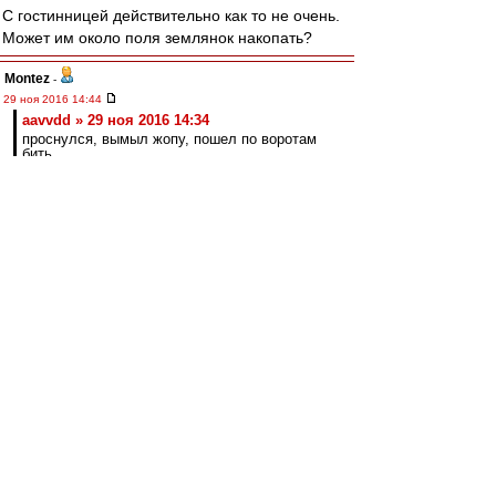
С гостинницей действительно как то не очень.
Может им около поля землянок накопать?
Montez
-
29 ноя 2016 14:44
aavvdd » 29 ноя 2016 14:34
проснулся, вымыл жопу, пошел по воротам
бить
Че-то пару минут уже смеюсь)). Не могу
остановиться))
kbvetal
-
29 ноя 2016 14:39
aavvdd
, команда при домашних матчах и так
на ночь заселяется в гостиницу вместе с
"людьми с улицы"
aavvdd
-
29 ноя 2016 14:34
словесник » 29 ноя 2016 13:57
Тренироваться на базе, жить в гостинице -- по
мере необходимости