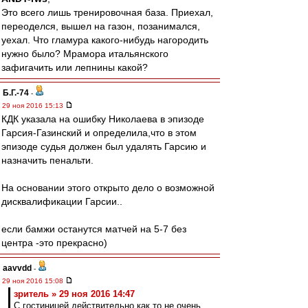
Это всего лишь тренировочная база. Приехал,
переоделся, вышел на газон, позанимался,
уехал. Что гламура какого-нибудь нагородить
нужно было? Мрамора итальянского
зафигачить или лепнины какой?
Б.Г.-74
-
29 ноя 2016 15:13
КДК указала на ошибку Николаева в эпизоде
Гарсия-Газинский и определила,что в этом
эпизоде судья должен был удалять Гарсию и
назначить пенальти.
На основании этого открыто дело о возможной
дисквалификации Гарсии..
если бамжи останутся матчей на 5-7 без
центра -это прекрасно)
aavvdd
-
29 ноя 2016 15:08
зpитель » 29 ноя 2016 14:47
С гостиницей действительно как то не очень.