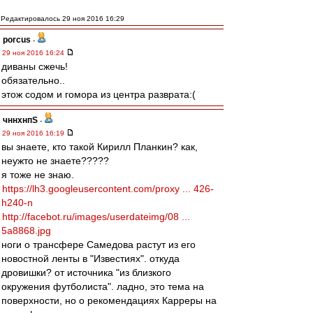
Редактировалось 29 ноя 2016 16:29
porcus
-
29 ноя 2016 16:24
диваны сжечь!
обязательно..
этож содом и гомора из центра разврата:(
чннхнпS
-
29 ноя 2016 16:19
вы знаете, кто такой Кирилл Планкин? как,
неужто не знаете?????
я тоже не знаю.
https://lh3.googleusercontent.com/proxy ... 426-
h240-n
http://facebot.ru/images/userdateimg/08 ...
5a8868.jpg
ноги о трансфере Самедова растут из его
новостной ленты в "Известиях". откуда
дровишки? от источника "из близкого
окружения футболиста". ладно, это тема на
поверхности, но о рекомендациях Карреры на