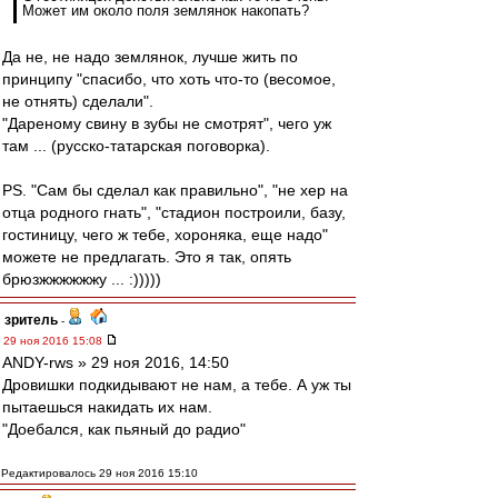
Может им около поля землянок накопать?
Да не, не надо землянок, лучше жить по
принципу "спасибо, что хоть что-то (весомое,
не отнять) сделали".
"Дареному свину в зубы не смотрят", чего уж
там ... (русско-татарская поговорка).
PS. "Сам бы сделал как правильно", "не хер на
отца родного гнать", "стадион построили, базу,
гостиницу, чего ж тебе, хороняка, еще надо"
можете не предлагать. Это я так, опять
брюзжжжжжжу ... :)))))
зpитель
-
29 ноя 2016 15:08
ANDY-rws » 29 ноя 2016, 14:50
Дровишки подкидывают не нам, а тебе. А уж ты
пытаешься накидать их нам.
"Доебался, как пьяный до радио"
Редактировалось 29 ноя 2016 15:10