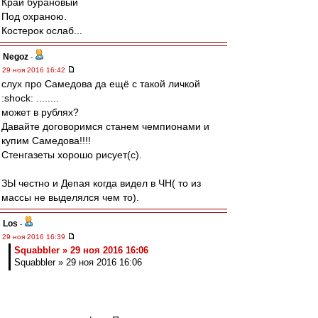
Край бурановый
Под охраною.
Костерок ослаб...
Negoz
-
29 ноя 2016 16:42
слух про Самедова да ещё с такой личкой
:shock: ........
может в рублях?
Давайте договоримся станем чемпионами и
купим Самедова!!!!
Стенгазеты хорошо рисует(с).
ЗЫ честно и Депая когда видел в ЧН( то из
массы не выделялся чем то).
Los
-
29 ноя 2016 16:39
Squabbler » 29 ноя 2016 16:06
Squabbler » 29 ноя 2016 16:06