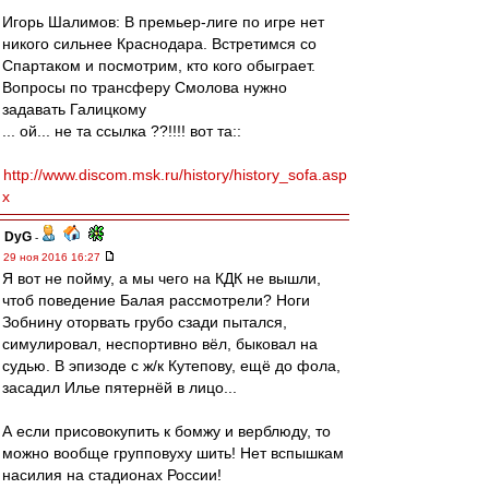
Игорь Шалимов: В премьер-лиге по игре нет
никого сильнее Краснодара. Встретимся со
Спартаком и посмотрим, кто кого обыграет.
Вопросы по трансферу Смолова нужно
задавать Галицкому
... ой... не та ссылка ??!!!! вот та::
http://www.discom.msk.ru/history/history_sofa.asp
x
DyG
-
29 ноя 2016 16:27
Я вот не пойму, а мы чего на КДК не вышли,
чтоб поведение Балая рассмотрели? Ноги
Зобнину оторвать грубо сзади пытался,
симулировал, неспортивно вёл, быковал на
судью. В эпизоде с ж/к Кутепову, ещё до фола,
засадил Илье пятернёй в лицо...
А если присовокупить к бомжу и верблюду, то
можно вообще групповуху шить! Нет вспышкам
насилия на стадионах России!