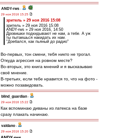
ANDY-rws
-
29 ноя 2016 15:25
зpитель » 29 ноя 2016 15:08
зpитель » 29 ноя 2016 15:08
ANDY-rws » 29 ноя 2016, 14:50
Дровишки подкидывают не нам, а тебе. А уж
ты пытаешься накидать их нам.
"Доебался, как пьяный до радио"
Во-первых, тон смени, тебя никто не трогал.
Откуда агрессия на ровном месте?
Во-вторых, это книга мнений и я высказываю
своё мнение.
В-третьих, если тебе нравится то, что на фото -
можно позавидовать.
blind_guardian
-
29 ноя 2016 15:22
Как вспоминаю диваны из латекса на базе
сразу плакать начинаю.
valdano
-
29 ноя 2016 15:20
ANDY-rws
,