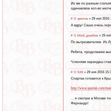
Их же по разным статьям
одинаковое кол-во матч
#
зpитель
» 29 ноя 2016 
А вдруг Саша очень хор
#
blind_guardian
» 29 ноя
По вытрезвителям. Из Лу
Ребята, продолжаем выс
*слюнявя карандаш став
#
SAS
» 29 ноя 2016 15:
Спартак готовится к Кр
http://www.spartak.com/mai
... я смотрю в Москве то
Фернандо!