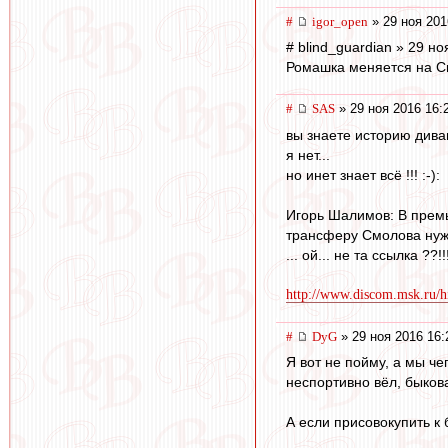
#
igor_open
» 29 ноя 201
# blind_guardian » 29 но
Ромашка меняется на Си
#
SAS
» 29 ноя 2016 16:
вы знаете историю диван
я нет...
но инет знает всё !!! :-):
Игорь Шалимов: В премь
трансферу Смолова нуж
... ой... не та ссылка ??!!!
http://www.discom.msk.ru/hi
#
DyG
» 29 ноя 2016 16:
Я вот не пойму, а мы ч
неспортивно вёл, быкова
А если присовокупить к