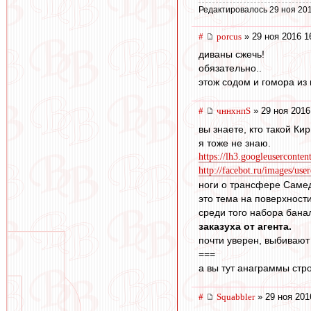
Редактировалось 29 ноя 201
#
porcus
» 29 ноя 2016 1
диваны сжечь!
обязательно..
этож содом и гомора из 
#
чннхнпS
» 29 ноя 2016
вы знаете, кто такой Ки
я тоже не знаю.
https://lh3.googleuserconte
http://facebot.ru/images/use
ноги о трансфере Самедо
это тема на поверхности
среди того набора бана
заказуха от агента.
почти уверен, выбивают
===
а вы тут анаграммы стро
#
Squabbler
» 29 ноя 201