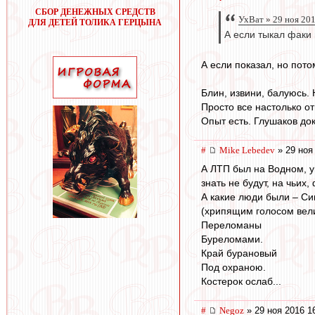
СБОР ДЕНЕЖНЫХ СРЕДСТВ
УхВат » 29 ноя 20
ДЛЯ ДЕТЕЙ ТОЛИКА ГЕРЦЫНА
А если тыкал факи 
А если показал, но пото
Блин, извини, балуюсь. 
Просто все настолько о
Опыт есть. Глушаков до
#
Mike Lebedev
» 29 ноя
А ЛТП был на Водном, у
знать не будут, на чьих
А какие люди были – Си
(хрипящим голосом вели
Переломаны
Буреломами.
Край бурановый
Под охраною.
Костерок ослаб...
#
Negoz
» 29 ноя 2016 1