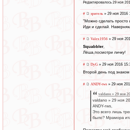
Редактировалось 29 ноя 201
#
зpитель
» 29 ноя 2016 
"Можно сделать просто и
Иди и сделай. Наверняка
#
Valex1956
» 29 ноя 20
Squabbler
,
Лёша,посмотри личку!
#
DyG
» 29 ноя 2016 15:
Второй день под знаком
#
ANDY-rws
» 29 ноя 201
valdano » 29 ноя 2
valdano » 29 ноя 2
ANDY-rws,
Это всего лишь тре
было? Мрамора ита