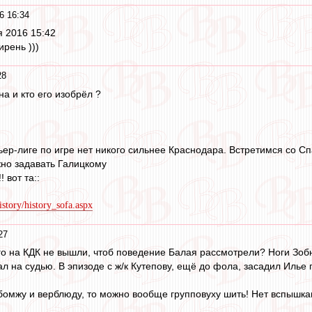
6 16:34
я 2016 15:42
рень )))
28
а и кто его изобрёл ?
ер-лиге по игре нет никого сильнее Краснодара. Встретимся со Сп
но задавать Галицкому
! вот та::
story/history_sofa.aspx
27
его на КДК не вышли, чтоб поведение Балая рассмотрели? Ноги Зоб
л на судью. В эпизоде с ж/к Кутепову, ещё до фола, засадил Илье п
 бомжу и верблюду, то можно вообще групповуху шить! Нет вспышка