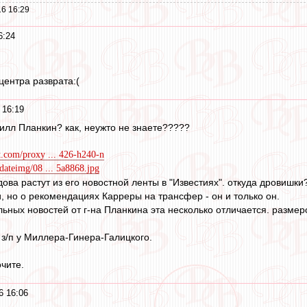
6 16:29
6:24
центра разврата:(
 16:19
рилл Планкин? как, неужто не знаете?????
nt.com/proxy ... 426-h240-n
rdateimg/08 ... 5a8868.jpg
ва растут из его новостной ленты в "Известиях". откуда дровишки?
, но о рекомендациях Карреры на трансфер - он и только он.
льных новостей от г-на Планкина эта несколько отличается. разм
 з/п у Миллера-Гинера-Галицкого.
чите.
6 16:06