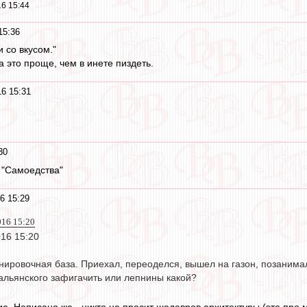
6 15:44
15:36
 со вкусом."
 это проще, чем в инете пиздеть.
16 15:31
30
 "Самоедства"
6 15:29
016 15:20
016 15:20
нировочная база. Приехал, переоделся, вышел на газон, позанимал
льянского зафигачить или лепнины какой?