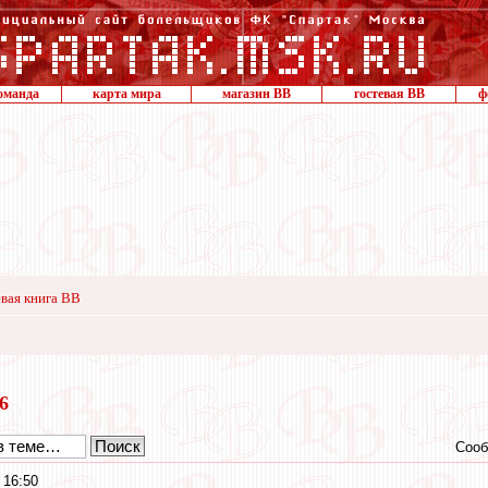
оманда
карта мира
магазин ВВ
гостевая ВВ
ф
вая книга ВВ
16
Сооб
 16:50