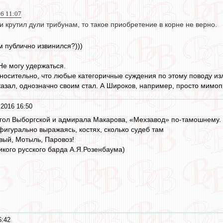
16 11:07
и крутил дули трибунам, то такое приобретение в корне не верно.
м публично извинился?)))
Не могу удержаться.
тносительно, что любые категоричные суждения по этому поводу изл
казал, однозначно своим стал. А Широков, например, просто мимо
 2016 16:50
гол Выборгской и адмирала Макарова, «Мехзавод» по-тамошнему.
, фигурально выражаясь, костях, сколько судеб там
вый, Мотыль, Паровоз!
кого русского барда А.Я.Розенбаума)
6:42