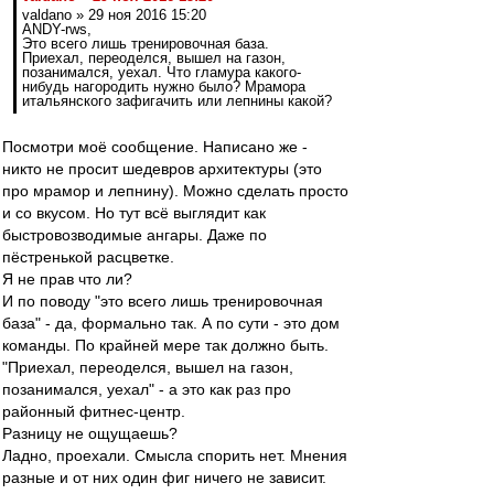
valdano » 29 ноя 2016 15:20
ANDY-rws,
Это всего лишь тренировочная база.
Приехал, переоделся, вышел на газон,
позанимался, уехал. Что гламура какого-
нибудь нагородить нужно было? Мрамора
итальянского зафигачить или лепнины какой?
Посмотри моё сообщение. Написано же -
никто не просит шедевров архитектуры (это
про мрамор и лепнину). Можно сделать просто
и со вкусом. Но тут всё выглядит как
быстровозводимые ангары. Даже по
пёстренькой расцветке.
Я не прав что ли?
И по поводу "это всего лишь тренировочная
база" - да, формально так. А по сути - это дом
команды. По крайней мере так должно быть.
"Приехал, переоделся, вышел на газон,
позанимался, уехал" - а это как раз про
районный фитнес-центр.
Разницу не ощущаешь?
Ладно, проехали. Смысла спорить нет. Мнения
разные и от них один фиг ничего не зависит.