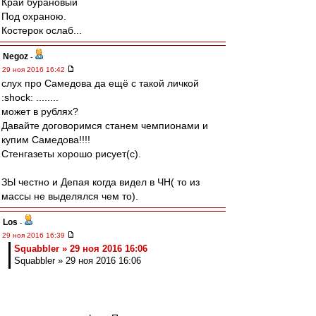
Край бурановый
Под охраною.
Костерок ослаб...
Negoz
-
29 ноя 2016 16:42
слух про Самедова да ещё с такой личкой
:shock: ........
может в рублях?
Давайте договоримся станем чемпионами и
купим Самедова!!!!
Стенгазеты хорошо рисует(с).
ЗЫ честно и Депая когда видел в ЧН( то из
массы не выделялся чем то).
Los
-
29 ноя 2016 16:39
Squabbler » 29 ноя 2016 16:06
Squabbler » 29 ноя 2016 16:06