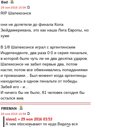
Bad
-
29 ноя 2016 15:06
RIP Шапекоэнсе
они не долетели до финала Копа
Зюйдамерикана, это как наша Лига Европы, но
хуже
В 1/8 Шапекоэнсе играл с аргентинским
Индепенденте, два раза 0:0 и серия пенальти,
в которой было чуть ли не два десятка ударов.
Шапекоэнсе не забил первые два, потом
настиг, потом все обменивались попаданиями
и промахами... Был момент когда аргентинцы
находились в одном пенальти от победы.
Забей его - и...
И ничего бы не было, 81 человек сегодня бы
остался жив.
FIREMAN
-
29 ноя 2016 14:58
slava1 » 29 ноя 2016 03:53
А чем обосновывают по иуде.Видела вся