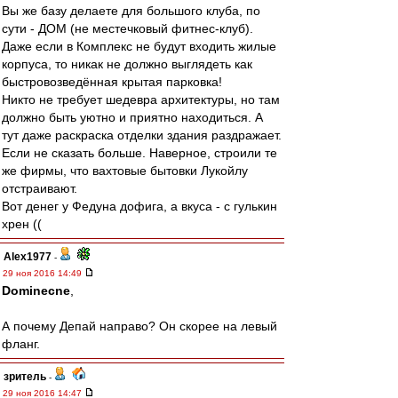
Вы же базу делаете для большого клуба, по
сути - ДОМ (не местечковый фитнес-клуб).
Даже если в Комплекс не будут входить жилые
корпуса, то никак не должно выглядеть как
быстровозведённая крытая парковка!
Никто не требует шедевра архитектуры, но там
должно быть уютно и приятно находиться. А
тут даже раскраска отделки здания раздражает.
Если не сказать больше. Наверное, строили те
же фирмы, что вахтовые бытовки Лукойлу
отстраивают.
Вот денег у Федуна дофига, а вкуса - с гулькин
хрен ((
Alex1977
-
29 ноя 2016 14:49
Dominecne
,
А почему Депай направо? Он скорее на левый
фланг.
зpитель
-
29 ноя 2016 14:47