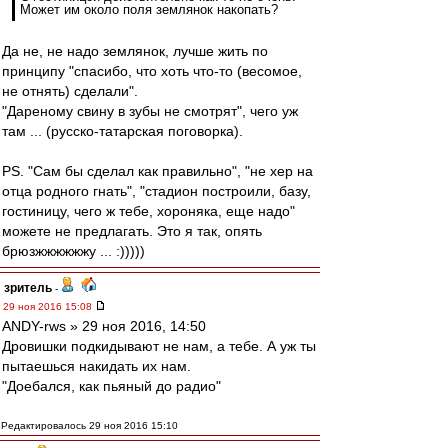
Может им около поля землянок накопать?
Да не, не надо землянок, лучше жить по
принципу "спасибо, что хоть что-то (весомое,
не отнять) сделали".
"Дареному свину в зубы не смотрят", чего уж
там ... (русско-татарская поговорка).
PS. "Сам бы сделал как правильно", "не хер на
отца родного гнать", "стадион построили, базу,
гостиницу, чего ж тебе, хороняка, еще надо"
можете не предлагать. Это я так, опять
брюзжжжжжжу ... :)))))
зpитель
-
29 ноя 2016 15:08
ANDY-rws » 29 ноя 2016, 14:50
Дровишки подкидывают не нам, а тебе. А уж ты
пытаешься накидать их нам.
"Доебался, как пьяный до радио"
Редактировалось 29 ноя 2016 15:10