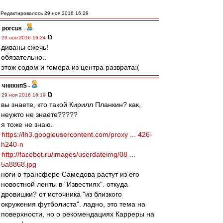
Редактировалось 29 ноя 2016 16:29
porcus
-
29 ноя 2016 16:24
диваны сжечь!
обязательно..
этож содом и гомора из центра разврата:(
чннхнпS
-
29 ноя 2016 16:19
вы знаете, кто такой Кирилл Планкин? как,
неужто не знаете?????
я тоже не знаю.
https://lh3.googleusercontent.com/proxy ... 426-
h240-n
http://facebot.ru/images/userdateimg/08 ...
5a8868.jpg
ноги о трансфере Самедова растут из его
новостной ленты в "Известиях". откуда
дровишки? от источника "из близкого
окружения футболиста". ладно, это тема на
поверхности, но о рекомендациях Карреры на