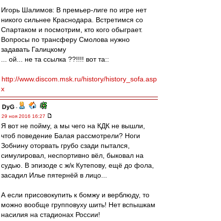
Игорь Шалимов: В премьер-лиге по игре нет
никого сильнее Краснодара. Встретимся со
Спартаком и посмотрим, кто кого обыграет.
Вопросы по трансферу Смолова нужно
задавать Галицкому
... ой... не та ссылка ??!!!! вот та::
http://www.discom.msk.ru/history/history_sofa.asp
x
DyG
-
29 ноя 2016 16:27
Я вот не пойму, а мы чего на КДК не вышли,
чтоб поведение Балая рассмотрели? Ноги
Зобнину оторвать грубо сзади пытался,
симулировал, неспортивно вёл, быковал на
судью. В эпизоде с ж/к Кутепову, ещё до фола,
засадил Илье пятернёй в лицо...
А если присовокупить к бомжу и верблюду, то
можно вообще групповуху шить! Нет вспышкам
насилия на стадионах России!