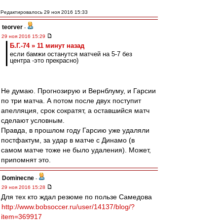
Редактировалось 29 ноя 2016 15:33
teorver
-
29 ноя 2016 15:29
Б.Г.-74 » 11 минут назад
если бамжи останутся матчей на 5-7 без
центра -это прекрасно)
Не думаю. Прогнозирую и Вернблуму, и Гарсии
по три матча. А потом после двух поступит
апелляция, срок сократят, а оставшийся матч
сделают условным.
Правда, в прошлом году Гарсию уже удаляли
постфактум, за удар в матче с Динамо (в
самом матче тоже не было удаления). Может,
припомнят это.
Dominecne
-
29 ноя 2016 15:28
Для тех кто ждал резюме по пользе Самедова
http://www.bobsoccer.ru/user/14137/blog/?
item=369917