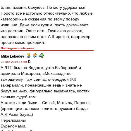
Блин, извини, балуюсь. Не могу удержаться.
Просто все настолько относительно, что любые
категоричные суждения по этому поводу
излишни. Даже если купим, пусть доказывает
что достоин. Опыт есть. Глушаков доказал,
однозначно своим стал. А Широков, например,
просто мимопроходил.
Последнее сообщение
Mike Lebedev
-
29 ноя 2016 16:50
А ЛТП был на Водном, угол Выборгской и
адмирала Макарова, «Мехзавод» по-
тамошнему. Там сейчас очередной ЖК
захерачили, понаехавшие ведь и знать не
будут, на чьих, фигурально выражаясь, костях,
сколько судеб там
А какие люди были – Сивый, Мотыль, Паровоз!
(хрипящим голосом великого русского барда
А.Я.Розенбаума)
Переломаны
Буреломами.