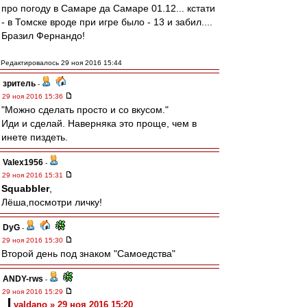
про погоду в Самаре да Самаре 01.12... кстати
- в Томске вроде при игре было - 13 и забил....
Бразил Фернандо!
Редактировалось 29 ноя 2016 15:44
зpитель
-
29 ноя 2016 15:36
"Можно сделать просто и со вкусом."
Иди и сделай. Наверняка это проще, чем в
инете пиздеть.
Valex1956
-
29 ноя 2016 15:31
Squabbler
,
Лёша,посмотри личку!
DyG
-
29 ноя 2016 15:30
Второй день под знаком "Самоедства"
ANDY-rws
-
29 ноя 2016 15:29
valdano » 29 ноя 2016 15:20