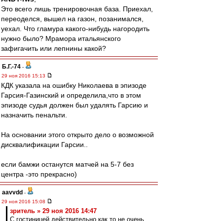
Это всего лишь тренировочная база. Приехал,
переоделся, вышел на газон, позанимался,
уехал. Что гламура какого-нибудь нагородить
нужно было? Мрамора итальянского
зафигачить или лепнины какой?
Б.Г.-74
-
29 ноя 2016 15:13
КДК указала на ошибку Николаева в эпизоде
Гарсия-Газинский и определила,что в этом
эпизоде судья должен был удалять Гарсию и
назначить пенальти.
На основании этого открыто дело о возможной
дисквалификации Гарсии..
если бамжи останутся матчей на 5-7 без
центра -это прекрасно)
aavvdd
-
29 ноя 2016 15:08
зpитель » 29 ноя 2016 14:47
С гостиницей действительно как то не очень.