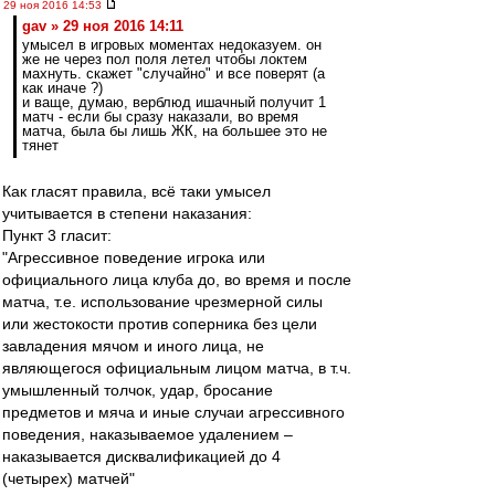
29 ноя 2016 14:53
gav » 29 ноя 2016 14:11
умысел в игровых моментах недоказуем. он
же не через пол поля летел чтобы локтем
махнуть. скажет "случайно" и все поверят (а
как иначе ?)
и ваще, думаю, верблюд ишачный получит 1
матч - если бы сразу наказали, во время
матча, была бы лишь ЖК, на большее это не
тянет
Как гласят правила, всё таки умысел
учитывается в степени наказания:
Пункт 3 гласит:
"Агрессивное поведение игрока или
официального лица клуба до, во время и после
матча, т.е. использование чрезмерной силы
или жестокости против соперника без цели
завладения мячом и иного лица, не
являющегося официальным лицом матча, в т.ч.
умышленный толчок, удар, бросание
предметов и мяча и иные случаи агрессивного
поведения, наказываемое удалением –
наказывается дисквалификацией до 4
(четырех) матчей"