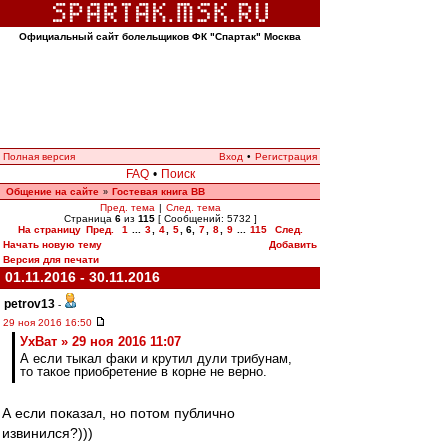
Официальный сайт болельщиков ФК "Спартак" Москва
Полная версия
Вход
•
Регистрация
FAQ
•
Поиск
Общение на сайте
Гостевая книга ВВ
»
Пред. тема
|
След. тема
Страница
6
из
115
[ Сообщений: 5732 ]
На страницу
Пред.
1
...
3
,
4
,
5
,
6
,
7
,
8
,
9
...
115
След.
Начать новую тему
Добавить
Версия для печати
01.11.2016 - 30.11.2016
petrov13
-
29 ноя 2016 16:50
УхВат » 29 ноя 2016 11:07
А если тыкал факи и крутил дули трибунам,
то такое приобретение в корне не верно.
А если показал, но потом публично
извинился?)))