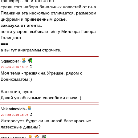
трансфер - он и только он.
среди того набора банальных новостей от г-на
Планкина эта несколько отличается. размером,
цифрами и приведенным досье.
заказуха от агента.
почти уверен, выбивают з/п у Миллера-Гинера-
Галицкого.
===
а вы тут анаграммы строчите.
Squabbler
-
29 ноя 2016 16:06
Моя тема - трезвяк на Угрешке, рядом с
Военкоматом :)
Валентин, пусто.
Давай уж обычными способами связи :)
Valentinovich
-
29 ноя 2016 16:06
Интересует, будут ли на новой базе красные
латексные диваны?