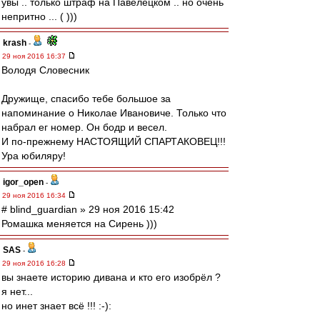
увы .. только штраф на Павелецком .. но очень
непритно ... ( )))
krash
-
29 ноя 2016 16:37
Володя Словесник
Дружище, спасибо тебе большое за
напоминание о Николае Ивановиче. Только что
набрал ег номер. Он бодр и весел.
И по-прежнему НАСТОЯЩИЙ СПАРТАКОВЕЦ!!!
Ура юбиляру!
igor_open
-
29 ноя 2016 16:34
# blind_guardian » 29 ноя 2016 15:42
Ромашка меняется на Сирень )))
SAS
-
29 ноя 2016 16:28
вы знаете историю дивана и кто его изобрёл ?
я нет...
но инет знает всё !!! :-):