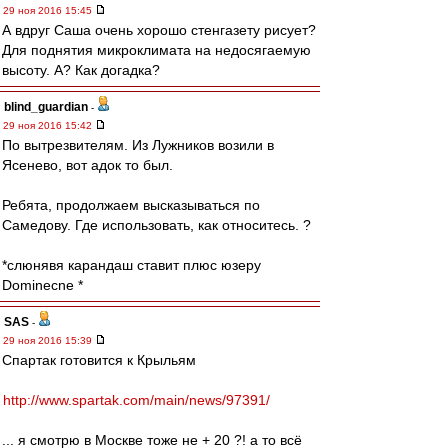
29 ноя 2016 15:45
А вдруг Саша очень хорошо стенгазету рисует?
Для поднятия микроклимата на недосягаемую
высоту. А? Как догадка?
blind_guardian
-
29 ноя 2016 15:42
По вытрезвителям. Из Лужников возили в
Ясенево, вот адок то был.
Ребята, продолжаем высказываться по
Самедову. Где использовать, как относитесь. ?
*слюнявя карандаш ставит плюс юзеру
Dominecne *
SAS
-
29 ноя 2016 15:39
Спартак готовится к Крыльям
http://www.spartak.com/main/news/97391/
... я смотрю в Москве тоже не + 20 ?! а то всё