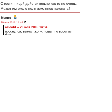
С гостинницей действительно как то не очень.
Может им около поля землянок накопать?
Montez
-
29 ноя 2016 14:44
aavvdd » 29 ноя 2016 14:34
проснулся, вымыл жопу, пошел по воротам
бить
Че-то пару минут уже смеюсь)). Не могу
остановиться))
kbvetal
-
29 ноя 2016 14:39
aavvdd
, команда при домашних матчах и так
на ночь заселяется в гостиницу вместе с
"людьми с улицы"
aavvdd
-
29 ноя 2016 14:34
словесник » 29 ноя 2016 13:57
Тренироваться на базе, жить в гостинице -- по
мере необходимости