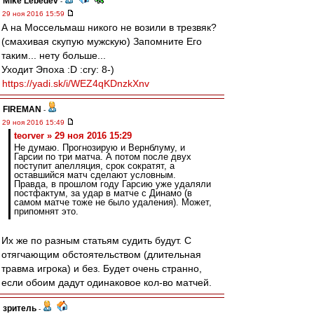
Mike Lebedev
-
29 ноя 2016 15:59
А на Моссельмаш никого не возили в трезвяк?
(смахивая скупую мужскую) Запомните Его
таким... нету больше...
Уходит Эпоха :D :cry: 8-)
https://yadi.sk/i/WEZ4qKDnzkXnv
FIREMAN
-
29 ноя 2016 15:49
teorver » 29 ноя 2016 15:29
Не думаю. Прогнозирую и Вернблуму, и
Гарсии по три матча. А потом после двух
поступит апелляция, срок сократят, а
оставшийся матч сделают условным.
Правда, в прошлом году Гарсию уже удаляли
постфактум, за удар в матче с Динамо (в
самом матче тоже не было удаления). Может,
припомнят это.
Их же по разным статьям судить будут. С
отягчающим обстоятельством (длительная
травма игрока) и без. Будет очень странно,
если обоим дадут одинаковое кол-во матчей.
зpитель
-