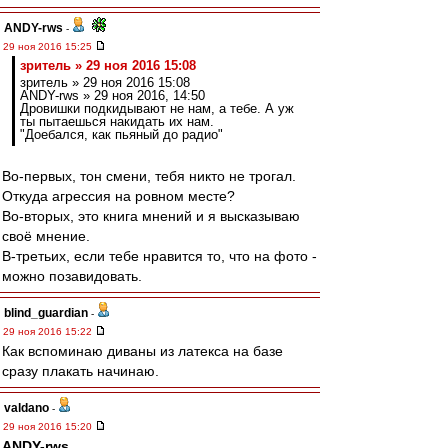
ANDY-rws
-
29 ноя 2016 15:25
зpитель » 29 ноя 2016 15:08
зpитель » 29 ноя 2016 15:08
ANDY-rws » 29 ноя 2016, 14:50
Дровишки подкидывают не нам, а тебе. А уж
ты пытаешься накидать их нам.
"Доебался, как пьяный до радио"
Во-первых, тон смени, тебя никто не трогал.
Откуда агрессия на ровном месте?
Во-вторых, это книга мнений и я высказываю
своё мнение.
В-третьих, если тебе нравится то, что на фото -
можно позавидовать.
blind_guardian
-
29 ноя 2016 15:22
Как вспоминаю диваны из латекса на базе
сразу плакать начинаю.
valdano
-
29 ноя 2016 15:20
ANDY-rws
,