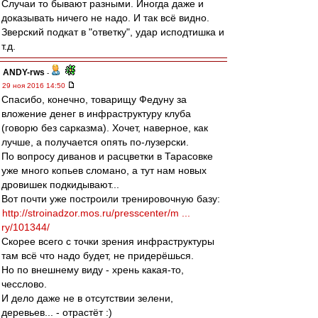
Случаи то бывают разными. Иногда даже и
доказывать ничего не надо. И так всё видно.
Зверский подкат в "ответку", удар исподтишка и
т.д.
ANDY-rws
-
29 ноя 2016 14:50
Спасибо, конечно, товарищу Федуну за
вложение денег в инфраструктуру клуба
(говорю без сарказма). Хочет, наверное, как
лучше, а получается опять по-лузерски.
По вопросу диванов и расцветки в Тарасовке
уже много копьев сломано, а тут нам новых
дровишек подкидывают...
Вот почти уже построили тренировочную базу:
http://stroinadzor.mos.ru/presscenter/m ...
ry/101344/
Скорее всего с точки зрения инфраструктуры
там всё что надо будет, не придерёшься.
Но по внешнему виду - хрень какая-то,
чесслово.
И дело даже не в отсутствии зелени,
деревьев... - отрастёт :)