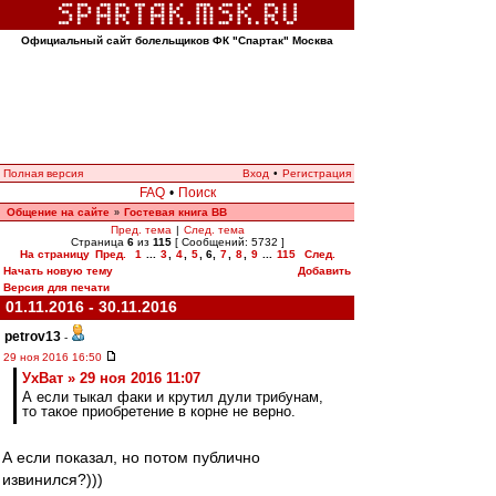
Официальный сайт болельщиков ФК "Спартак" Москва
Полная версия
Вход
•
Регистрация
FAQ
•
Поиск
Общение на сайте
Гостевая книга ВВ
»
Пред. тема
|
След. тема
Страница
6
из
115
[ Сообщений: 5732 ]
На страницу
Пред.
1
...
3
,
4
,
5
,
6
,
7
,
8
,
9
...
115
След.
Начать новую тему
Добавить
Версия для печати
01.11.2016 - 30.11.2016
petrov13
-
29 ноя 2016 16:50
УхВат » 29 ноя 2016 11:07
А если тыкал факи и крутил дули трибунам,
то такое приобретение в корне не верно.
А если показал, но потом публично
извинился?)))