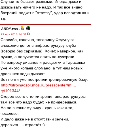
Случаи то бывают разными. Иногда даже и
доказывать ничего не надо. И так всё видно.
Зверский подкат в "ответку", удар исподтишка и
т.д.
ANDY-rws
-
29 ноя 2016 14:50
Спасибо, конечно, товарищу Федуну за
вложение денег в инфраструктуру клуба
(говорю без сарказма). Хочет, наверное, как
лучше, а получается опять по-лузерски.
По вопросу диванов и расцветки в Тарасовке
уже много копьев сломано, а тут нам новых
дровишек подкидывают...
Вот почти уже построили тренировочную базу:
http://stroinadzor.mos.ru/presscenter/m ...
ry/101344/
Скорее всего с точки зрения инфраструктуры
там всё что надо будет, не придерёшься.
Но по внешнему виду - хрень какая-то,
чесслово.
И дело даже не в отсутствии зелени,
деревьев... - отрастёт :)