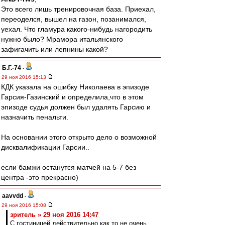
Это всего лишь тренировочная база. Приехал,
переоделся, вышел на газон, позанимался,
уехал. Что гламура какого-нибудь нагородить
нужно было? Мрамора итальянского
зафигачить или лепнины какой?
Б.Г.-74
-
29 ноя 2016 15:13
КДК указала на ошибку Николаева в эпизоде
Гарсия-Газинский и определила,что в этом
эпизоде судья должен был удалять Гарсию и
назначить пенальти.
На основании этого открыто дело о возможной
дисквалификации Гарсии..
если бамжи останутся матчей на 5-7 без
центра -это прекрасно)
aavvdd
-
29 ноя 2016 15:08
зpитель » 29 ноя 2016 14:47
С гостиницей действительно как то не очень.