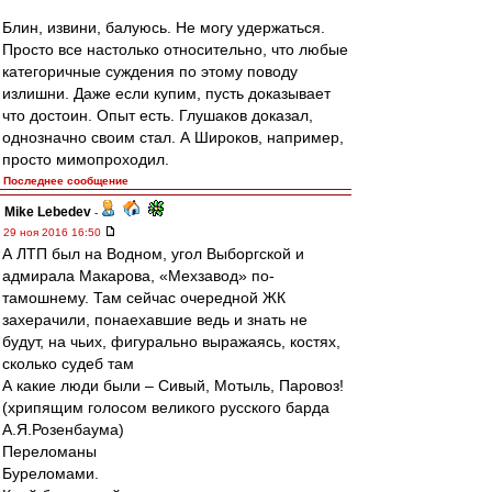
Блин, извини, балуюсь. Не могу удержаться.
Просто все настолько относительно, что любые
категоричные суждения по этому поводу
излишни. Даже если купим, пусть доказывает
что достоин. Опыт есть. Глушаков доказал,
однозначно своим стал. А Широков, например,
просто мимопроходил.
Последнее сообщение
Mike Lebedev
-
29 ноя 2016 16:50
А ЛТП был на Водном, угол Выборгской и
адмирала Макарова, «Мехзавод» по-
тамошнему. Там сейчас очередной ЖК
захерачили, понаехавшие ведь и знать не
будут, на чьих, фигурально выражаясь, костях,
сколько судеб там
А какие люди были – Сивый, Мотыль, Паровоз!
(хрипящим голосом великого русского барда
А.Я.Розенбаума)
Переломаны
Буреломами.