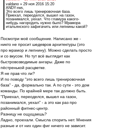
valdano » 29 ноя 2016 15:20
ANDY-rws,
Это всего лишь тренировочная база.
Приехал, переоделся, вышел на газон,
позанимался, уехал. Что гламура какого-
нибудь нагородить нужно было? Мрамора
итальянского зафигачить или лепнины какой?
Посмотри моё сообщение. Написано же -
никто не просит шедевров архитектуры (это
про мрамор и лепнину). Можно сделать просто
и со вкусом. Но тут всё выглядит как
быстровозводимые ангары. Даже по
пёстренькой расцветке.
Я не прав что ли?
И по поводу "это всего лишь тренировочная
база" - да, формально так. А по сути - это дом
команды. По крайней мере так должно быть.
"Приехал, переоделся, вышел на газон,
позанимался, уехал" - а это как раз про
районный фитнес-центр.
Разницу не ощущаешь?
Ладно, проехали. Смысла спорить нет. Мнения
разные и от них один фиг ничего не зависит.