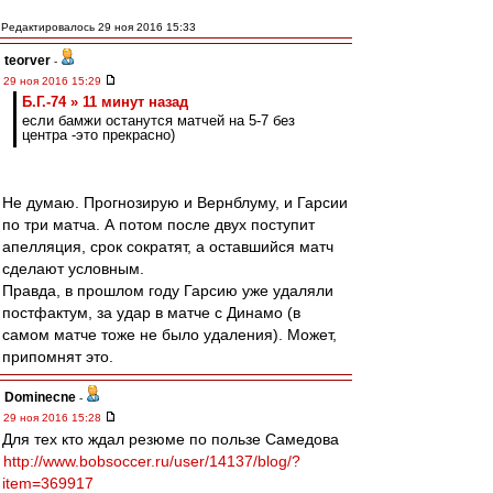
Редактировалось 29 ноя 2016 15:33
teorver
-
29 ноя 2016 15:29
Б.Г.-74 » 11 минут назад
если бамжи останутся матчей на 5-7 без
центра -это прекрасно)
Не думаю. Прогнозирую и Вернблуму, и Гарсии
по три матча. А потом после двух поступит
апелляция, срок сократят, а оставшийся матч
сделают условным.
Правда, в прошлом году Гарсию уже удаляли
постфактум, за удар в матче с Динамо (в
самом матче тоже не было удаления). Может,
припомнят это.
Dominecne
-
29 ноя 2016 15:28
Для тех кто ждал резюме по пользе Самедова
http://www.bobsoccer.ru/user/14137/blog/?
item=369917