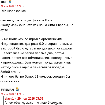
Bad
-
29 ноя 2016 15:06
RIP Шапекоэнсе
они не долетели до финала Копа
Зюйдамерикана, это как наша Лига Европы, но
хуже
В 1/8 Шапекоэнсе играл с аргентинским
Индепенденте, два раза 0:0 и серия пенальти,
в которой было чуть ли не два десятка ударов.
Шапекоэнсе не забил первые два, потом
настиг, потом все обменивались попаданиями
и промахами... Был момент когда аргентинцы
находились в одном пенальти от победы.
Забей его - и...
И ничего бы не было, 81 человек сегодня бы
остался жив.
FIREMAN
-
29 ноя 2016 14:58
slava1 » 29 ноя 2016 03:53
А чем обосновывают по иуде.Видела вся