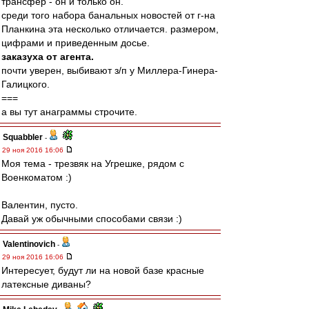
трансфер - он и только он.
среди того набора банальных новостей от г-на
Планкина эта несколько отличается. размером,
цифрами и приведенным досье.
заказуха от агента.
почти уверен, выбивают з/п у Миллера-Гинера-
Галицкого.
===
а вы тут анаграммы строчите.
Squabbler
-
29 ноя 2016 16:06
Моя тема - трезвяк на Угрешке, рядом с
Военкоматом :)
Валентин, пусто.
Давай уж обычными способами связи :)
Valentinovich
-
29 ноя 2016 16:06
Интересует, будут ли на новой базе красные
латексные диваны?