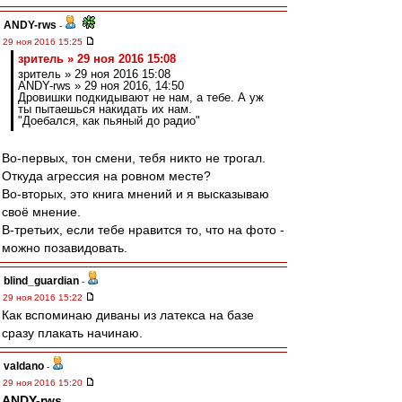
ANDY-rws
-
29 ноя 2016 15:25
зpитель » 29 ноя 2016 15:08
зpитель » 29 ноя 2016 15:08
ANDY-rws » 29 ноя 2016, 14:50
Дровишки подкидывают не нам, а тебе. А уж
ты пытаешься накидать их нам.
"Доебался, как пьяный до радио"
Во-первых, тон смени, тебя никто не трогал.
Откуда агрессия на ровном месте?
Во-вторых, это книга мнений и я высказываю
своё мнение.
В-третьих, если тебе нравится то, что на фото -
можно позавидовать.
blind_guardian
-
29 ноя 2016 15:22
Как вспоминаю диваны из латекса на базе
сразу плакать начинаю.
valdano
-
29 ноя 2016 15:20
ANDY-rws
,