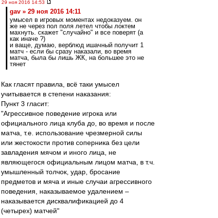
29 ноя 2016 14:53
gav » 29 ноя 2016 14:11
умысел в игровых моментах недоказуем. он
же не через пол поля летел чтобы локтем
махнуть. скажет "случайно" и все поверят (а
как иначе ?)
и ваще, думаю, верблюд ишачный получит 1
матч - если бы сразу наказали, во время
матча, была бы лишь ЖК, на большее это не
тянет
Как гласят правила, всё таки умысел
учитывается в степени наказания:
Пункт 3 гласит:
"Агрессивное поведение игрока или
официального лица клуба до, во время и после
матча, т.е. использование чрезмерной силы
или жестокости против соперника без цели
завладения мячом и иного лица, не
являющегося официальным лицом матча, в т.ч.
умышленный толчок, удар, бросание
предметов и мяча и иные случаи агрессивного
поведения, наказываемое удалением –
наказывается дисквалификацией до 4
(четырех) матчей"