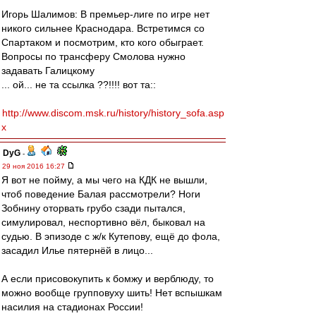
Игорь Шалимов: В премьер-лиге по игре нет
никого сильнее Краснодара. Встретимся со
Спартаком и посмотрим, кто кого обыграет.
Вопросы по трансферу Смолова нужно
задавать Галицкому
... ой... не та ссылка ??!!!! вот та::
http://www.discom.msk.ru/history/history_sofa.asp
x
DyG
-
29 ноя 2016 16:27
Я вот не пойму, а мы чего на КДК не вышли,
чтоб поведение Балая рассмотрели? Ноги
Зобнину оторвать грубо сзади пытался,
симулировал, неспортивно вёл, быковал на
судью. В эпизоде с ж/к Кутепову, ещё до фола,
засадил Илье пятернёй в лицо...
А если присовокупить к бомжу и верблюду, то
можно вообще групповуху шить! Нет вспышкам
насилия на стадионах России!