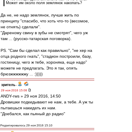
Может им около поля землянок накопать?
Да не, не надо землянок, лучше жить по
принципу "спасибо, что хоть что-то (весомое,
не отнять) сделали".
"Дареному свину в зубы не смотрят", чего уж
там ... (русско-татарская поговорка).
PS. "Сам бы сделал как правильно", "не хер на
отца родного гнать", "стадион построили, базу,
гостиницу, чего ж тебе, хороняка, еще надо"
можете не предлагать. Это я так, опять
брюзжжжжжжу ... :)))))
зpитель
-
29 ноя 2016 15:08
ANDY-rws » 29 ноя 2016, 14:50
Дровишки подкидывают не нам, а тебе. А уж ты
пытаешься накидать их нам.
"Доебался, как пьяный до радио"
Редактировалось 29 ноя 2016 15:10