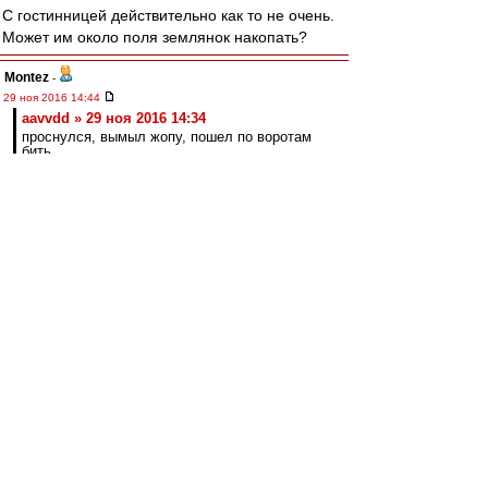
С гостинницей действительно как то не очень.
Может им около поля землянок накопать?
Montez
-
29 ноя 2016 14:44
aavvdd » 29 ноя 2016 14:34
проснулся, вымыл жопу, пошел по воротам
бить
Че-то пару минут уже смеюсь)). Не могу
остановиться))
kbvetal
-
29 ноя 2016 14:39
aavvdd
, команда при домашних матчах и так
на ночь заселяется в гостиницу вместе с
"людьми с улицы"
aavvdd
-
29 ноя 2016 14:34
словесник » 29 ноя 2016 13:57
Тренироваться на базе, жить в гостинице -- по
мере необходимости