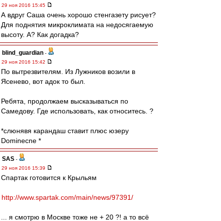
29 ноя 2016 15:45
А вдруг Саша очень хорошо стенгазету рисует?
Для поднятия микроклимата на недосягаемую
высоту. А? Как догадка?
blind_guardian
-
29 ноя 2016 15:42
По вытрезвителям. Из Лужников возили в
Ясенево, вот адок то был.
Ребята, продолжаем высказываться по
Самедову. Где использовать, как относитесь. ?
*слюнявя карандаш ставит плюс юзеру
Dominecne *
SAS
-
29 ноя 2016 15:39
Спартак готовится к Крыльям
http://www.spartak.com/main/news/97391/
... я смотрю в Москве тоже не + 20 ?! а то всё