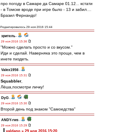
про погоду в Самаре да Самаре 01.12... кстати
- в Томске вроде при игре было - 13 и забил....
Бразил Фернандо!
Редактировалось 29 ноя 2016 15:44
зpитель
-
29 ноя 2016 15:36
"Можно сделать просто и со вкусом."
Иди и сделай. Наверняка это проще, чем в
инете пиздеть.
Valex1956
-
29 ноя 2016 15:31
Squabbler
,
Лёша,посмотри личку!
DyG
-
29 ноя 2016 15:30
Второй день под знаком "Самоедства"
ANDY-rws
-
29 ноя 2016 15:29
valdano » 29 ноя 2016 15:20