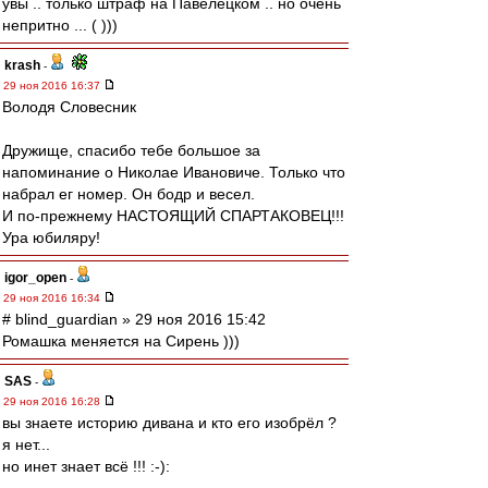
увы .. только штраф на Павелецком .. но очень
непритно ... ( )))
krash
-
29 ноя 2016 16:37
Володя Словесник
Дружище, спасибо тебе большое за
напоминание о Николае Ивановиче. Только что
набрал ег номер. Он бодр и весел.
И по-прежнему НАСТОЯЩИЙ СПАРТАКОВЕЦ!!!
Ура юбиляру!
igor_open
-
29 ноя 2016 16:34
# blind_guardian » 29 ноя 2016 15:42
Ромашка меняется на Сирень )))
SAS
-
29 ноя 2016 16:28
вы знаете историю дивана и кто его изобрёл ?
я нет...
но инет знает всё !!! :-):