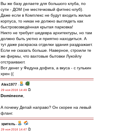
Вы же базу делаете для большого клуба, по
сути - ДОМ (не местечковый фитнес-клуб).
Даже если в Комплекс не будут входить жилые
корпуса, то никак не должно выглядеть как
быстровозведённая крытая парковка!
Никто не требует шедевра архитектуры, но там
должно быть уютно и приятно находиться. А
тут даже раскраска отделки здания раздражает.
Если не сказать больше. Наверное, строили те
же фирмы, что вахтовые бытовки Лукойлу
отстраивают.
Вот денег у Федуна дофига, а вкуса - с гулькин
хрен ((
Alex1977
-
29 ноя 2016 14:49
Dominecne
,
А почему Депай направо? Он скорее на левый
фланг.
зpитель
-
29 ноя 2016 14:47