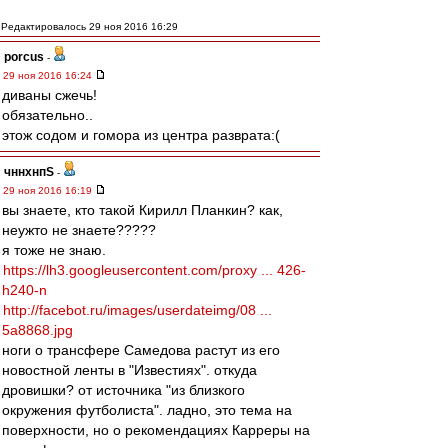
Редактировалось 29 ноя 2016 16:29
porcus
-
29 ноя 2016 16:24
диваны сжечь!
обязательно..
этож содом и гомора из центра разврата:(
чннхнпS
-
29 ноя 2016 16:19
вы знаете, кто такой Кирилл Планкин? как,
неужто не знаете?????
я тоже не знаю.
https://lh3.googleusercontent.com/proxy ... 426-
h240-n
http://facebot.ru/images/userdateimg/08 ...
5a8868.jpg
ноги о трансфере Самедова растут из его
новостной ленты в "Известиях". откуда
дровишки? от источника "из близкого
окружения футболиста". ладно, это тема на
поверхности, но о рекомендациях Карреры на