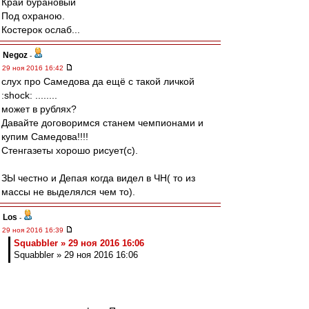
Край бурановый
Под охраною.
Костерок ослаб...
Negoz
-
29 ноя 2016 16:42
слух про Самедова да ещё с такой личкой
:shock: ........
может в рублях?
Давайте договоримся станем чемпионами и
купим Самедова!!!!
Стенгазеты хорошо рисует(с).
ЗЫ честно и Депая когда видел в ЧН( то из
массы не выделялся чем то).
Los
-
29 ноя 2016 16:39
Squabbler » 29 ноя 2016 16:06
Squabbler » 29 ноя 2016 16:06