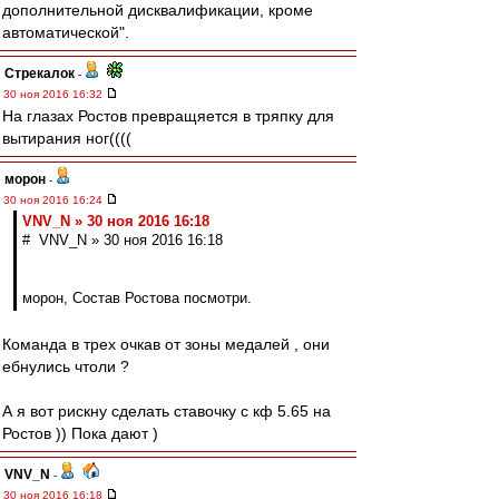
дополнительной дисквалификации, кроме
автоматической".
Стрекалок
-
30 ноя 2016 16:32
На глазах Ростов превращяется в тряпку для
вытирания ног((((
морон
-
30 ноя 2016 16:24
VNV_N » 30 ноя 2016 16:18
# VNV_N » 30 ноя 2016 16:18
морон, Состав Ростова посмотри.
Команда в трех очкав от зоны медалей , они
ебнулись чтоли ?
А я вот рискну сделать ставочку с кф 5.65 на
Ростов )) Пока дают )
VNV_N
-
30 ноя 2016 16:18