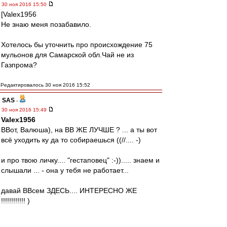
30 ноя 2016 15:50
[Valex1956
Не знаю меня позабавило.
Хотелось бы уточнить про происхождение 75
мульонов для Самарской обл.Чай не из
Газпрома?
Редактировалось 30 ноя 2016 15:52
SAS
-
30 ноя 2016 15:49
Valex1956
ВВот, Валюша), на ВВ ЖЕ ЛУЧШЕ ? ... а ты вот
всё уходить ку да то собираешься ((//.... -)
и про твою личку.... "гестаповец" :-))..... знаем и
слышали ... - она у тебя не работает...
давай ВВсем ЗДЕСЬ.... ИНТЕРЕСНО ЖЕ
!!!!!!!!!!!! )
... я вот не скрываю.... раз Душевно так пошло )