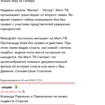
только игру из Питера.
Недавно играли "Милан" - "Интер". Матч ТВ
организовал трансляцию со второго тайма. Во
время первого тайма показывали бои без
правил с участием предствителей кавказских
народностей.
Миксфайт постоянно мелькает на Матч ТВ.
Пропаганда боёв без правил в действии. При
этом таким видам спорта, как хоккей с мячом,
гандбол, водное поло места на канале не
находится. На Матч ТВ считают, что
целесообразнее показать документальный
фильм об истории спорта или кино с Ван
Даммом, Сильвестром Сталлоне.
Редактировалось 30 ноя 2016 17:53
-skeptik-
-
30 ноя 2016 17:45
Команда Павленко и Павлюченко не может
подвести Спартак