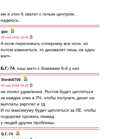
им и этих 6 хватит с голым центром..
надеюсь..
gav
-
30 ноя 2016 16:35
А если переломать сопернику все ноги, но
потом извиниться, то дисквалят лишь на один
матч
Б.Г.-74
, наш матч с бомжами 8-й у них
Bordo0706
-
30 ноя 2016 16:35
не понял удивления. Ростов будет цепляться
за каждое очко в ЛЧ, чтобы получить денег на
выплаты зарплат и тд
И по максимуму будет цепляться за ЛЕ, чтобы
подороже прожать ликвид.
у людей другие проблемы
Б.Г.-74
-