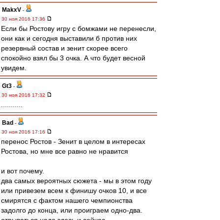
MakxV
-
30 ноя 2016 17:36
Если бы Ростову игру с бомжами не перенесли,
они как и сегодня выставили б против них
резервный состав и зенит скорее всего
спокойно взял бы 3 очка. А что будет весной
увидем.
Gt3
-
30 ноя 2016 17:32
...........
Bad
-
30 ноя 2016 17:16
перенос Ростов - Зенит в целом в интересах
Ростова, но мне все равно не нравится
и вот почему.
два самых вероятных сюжета - мы в этом году
или привезем всем к финишу очков 10, и все
смирятся с фактом нашего чемпионства
задолго до конца, или проиграем одно-два.