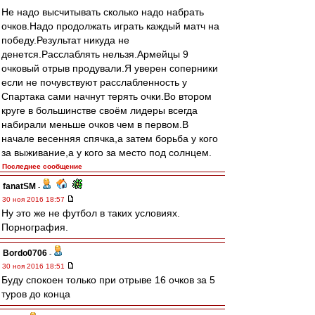
Не надо высчитывать сколько надо набрать
очков.Надо продолжать играть каждый матч на
победу.Результат никуда не
денется.Расслаблять нельзя.Армейцы 9
очковый отрыв продували.Я уверен соперники
если не почувствуют расслабленность у
Спартака сами начнут терять очки.Во втором
круге в большинстве своём лидеры всегда
набирали меньше очков чем в первом.В
начале весенняя спячка,а затем борьба у кого
за выживание,а у кого за место под солнцем.
Последнее сообщение
fanatSM
-
30 ноя 2016 18:57
Ну это же не футбол в таких условиях.
Порнография.
Bordo0706
-
30 ноя 2016 18:51
Буду спокоен только при отрыве 16 очков за 5
туров до конца