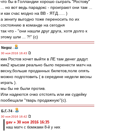
что бы в Голландии хорошо сыграть "Ростову"
... но вот ведь парадокс - проиграют они там ...
и как счас модно на ВВ - ЯТД...... )
а зениту выгодно тоже переносить по их
состоянию в команде на сегодня
так что - "они нашли друг друга, хотя долго к
этому шли ... ?!" (c)
Negoz
-
30 ноя 2016 16:43
кмк Ростов хочет выйти в ЛЕ там денег дадут.
кмк2 крысам реально было перенести матч на
весну,больше проданных билетов,поле опять
можно подготовить ( в середине недели весны
играть ).
мы бы не были против.
Или надеются очко отстоять или им судейку
пообещали "тварь продажную"(с).
Б.Г.-74
-
30 ноя 2016 16:42
gav » 30 ноя 2016 16:35
наш матч с бомжами 8-й у них