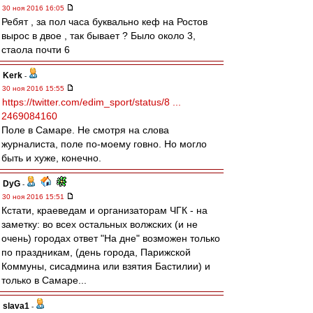
30 ноя 2016 16:05
Ребят , за пол часа буквально кеф на Ростов
вырос в двое , так бывает ? Было около 3,
стаола почти 6
Kerk
-
30 ноя 2016 15:55
https://twitter.com/edim_sport/status/8 ...
2469084160
Поле в Самаре. Не смотря на слова
журналиста, поле по-моему говно. Но могло
быть и хуже, конечно.
DyG
-
30 ноя 2016 15:51
Кстати, краеведам и организаторам ЧГК - на
заметку: во всех остальных волжских (и не
очень) городах ответ "На дне" возможен только
по праздникам, (день города, Парижской
Коммуны, сисадмина или взятия Бастилии) и
только в Самаре...
slava1
-