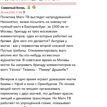
Свирепый Вепрь
-
30 ноя 2016 17:48
Политика Матч ТВ выглядит непродуманной.
Непонятно, зачем посылать на никому не
нужный матч в Екатеринбург ,за 1500 км от
Москвы, бригаду из трёх московских
комментаторов, один из которых работает на
бровке. Для чего это делается? Антураж у
матча - как у первенства второй союзной лиги.
Пустые трибуны. Откомментировать матч
вполне мог бы кто-нибудь из местных
журналистов. В советское время из Москвы
могли бы направить бригаду комментаторов на
матч "Геолог" Тюмень - "Памир" Душанбе?
Вечером в одно время играют домашние матчи
бомжи с Уфой и кони с Оренбургом. По логике
вещей ничто не мешает организовать
перекличку с двух матчей, что добавит красок,
эмоций и динамике трансляции. Но Матч ТВ
работает по упрощённой схеме, показывает