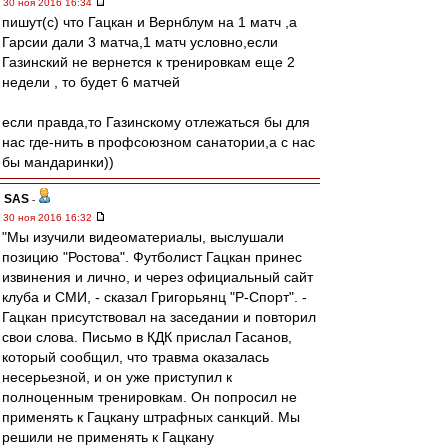
30 ноя 2016 16:34
пишут(с) что Гацкан и Вернблум на 1 матч ,а
Гарсии дали 3 матча,1 матч условно,если
Газинский не вернется к тренировкам еще 2
недели , то будет 6 матчей
если правда,то Газинскому отлежаться бы для
нас где-нить в профсоюзном санатории,а с нас
бы мандаринки))
SAS
-
30 ноя 2016 16:32
"Мы изучили видеоматериалы, выслушали
позицию "Ростова". Футболист Гацкан принес
извинения и лично, и через официальный сайт
клуба и СМИ, - сказал Григорьянц "Р-Спорт". -
Гацкан присутствовал на заседании и повторил
свои слова. Письмо в КДК прислал Гасанов,
который сообщил, что травма оказалась
несерьезной, и он уже приступил к
полноценным тренировкам. Он попросил не
применять к Гацкану штрафных санкций. Мы
решили не применять к Гацкану