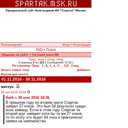
Официальный сайт болельщиков ФК "Спартак" Москва
Полная версия
Вход
•
Регистрация
FAQ
•
Поиск
Общение на сайте
Гостевая книга ВВ
»
Пред. тема
|
След. тема
Страница
2
из
115
[ Сообщений: 5732 ]
На страницу
Пред.
1
,
2
,
3
,
4
,
5
...
115
След.
Начать новую тему
Добавить
Версия для печати
01.11.2016 - 30.11.2016
митхун
-
30 ноя 2016 19:09
Kerk » 30 ноя 2016 18:36
В прошлом году во втором круге Спартак
набрал 27 очков. Это был 5й результат среди
всех команд. Если в этом году Спартак за
второй круг наберет хотя бы те же 27 очков,
то по итогу это будет 64 очка и практически
заявка на чемпионство.