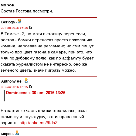
морон
,
Состав Ростова посмотри.
Berloga
-
30 ноя 2016 16:15
В Томске -2, но матч в столицу перенесли,
ростов - бомжи переносят просто пожеланию
команд, наплевав на регламент, но сми пишут
только про цвет газона в самаре, при это, что
мяч по дубовому полю, как по асфальту будет
скакать журналистом не интересно, оно же
зеленого цвета, значит играть можно.
Anthony Re
-
30 ноя 2016 16:15
Dominecne » 30 ноя 2016 13:26
На картинке часть плитки отвалилась, взял
стамеску и штукатурку, вот исправленный
вариант:
http://take.ms/9IdsZ
морон
-