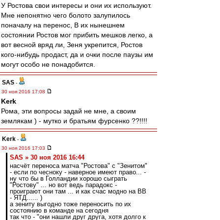
У Ростова свои интересы и они их используют.
Мне непонятно чего болото залупилось
поначалу на перенос, В их нынешнем
состоянии Ростов мог прибить мешков легко, а
вот весной вряд ли, Зеня укрепится, Ростов
кого-нибудь продаст, да и очки после паузы им
могут особо не понадобится.
SAS
-
30 ноя 2016 17:08
Kerk
Рома, эти вопросы задай не мне, а своим
землякам ) - мутко и братьям фурсенко ??!!!!
Kerk
-
30 ноя 2016 17:03
SAS » 30 ноя 2016 16:44
насчёт переноса матча "Ростова" с "Зенитом"
- если по чесноку - наверное имеют право... -
ну что бы в Голландии хорошо сыграть
"Ростову" ... но вот ведь парадокс -
проиграют они там ... и как счас модно на ВВ
- ЯТД...... )
а зениту выгодно тоже переносить по их
состоянию в команде на сегодня
так что - "они нашли друг друга, хотя долго к