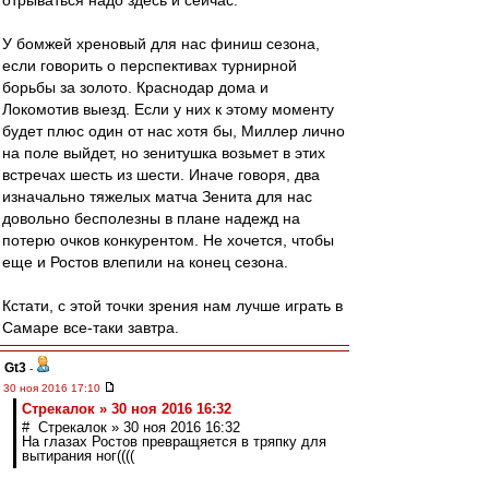
отрываться надо здесь и сейчас.
У бомжей хреновый для нас финиш сезона,
если говорить о перспективах турнирной
борьбы за золото. Краснодар дома и
Локомотив выезд. Если у них к этому моменту
будет плюс один от нас хотя бы, Миллер лично
на поле выйдет, но зенитушка возьмет в этих
встречах шесть из шести. Иначе говоря, два
изначально тяжелых матча Зенита для нас
довольно бесполезны в плане надежд на
потерю очков конкурентом. Не хочется, чтобы
еще и Ростов влепили на конец сезона.
Кстати, с этой точки зрения нам лучше играть в
Самаре все-таки завтра.
Gt3
-
30 ноя 2016 17:10
Стрекалок » 30 ноя 2016 16:32
# Стрекалок » 30 ноя 2016 16:32
На глазах Ростов превращяется в тряпку для
вытирания ног((((