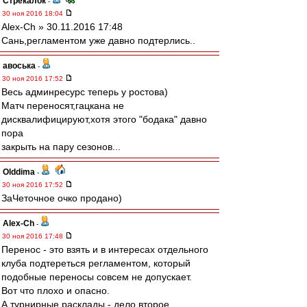
Стрекалок
-
30 ноя 2016 18:04
Alex-Ch » 30.11.2016 17:48
Сань,регламентом уже давно подтерлись..
авоська
-
30 ноя 2016 17:52
Весь админресурс теперь у ростова)
Матч переносят,гацкана не
дисквалифицируют,хотя этого "бодака" давно
пора
закрыть на пару сезонов...
Olddima
-
30 ноя 2016 17:52
ЗаЧеточное очко продано)
Alex-Ch
-
30 ноя 2016 17:48
Перенос - это взять и в интересах отдельного
клуба подтереться регламентом, который
подобные переносы совсем не допускает.
Вот что плохо и опасно.
А турнирные расклады - дело второе.