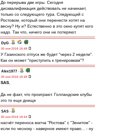
До перерыва две игры. Сегодня
дисквалификация действовать не начинает,
только со следующего тура. Следующий с
Ростовом, который они перенести хотят на
весну? Ну и? Естественно в это окно купят кого
надо. Так что, ничего они не потеряют.
DyG
-
30 ноя 2016 16:49
У Газинского отпуск же будет "через 2 недели".
Как он может "приступить к тренировкам"?
Alex1977
-
30 ноя 2016 16:48
SAS
,
Да не факт, что проиграют. Голландские клубы
это то еще днище
SAS
-
30 ноя 2016 16:44
насчёт переноса матча "Ростова" с "Зенитом" -
если по чесноку - наверное имеют право... - ну