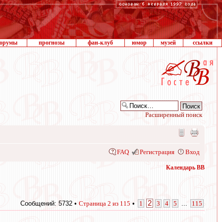
орумы
прогнозы
фан-клуб
юмор
музей
ссылки
Расширенный поиск
FAQ
Регистрация
Вход
Календарь ВВ
2
Сообщений: 5732 •
Страница
2
из
115
•
1
3
4
5
...
115