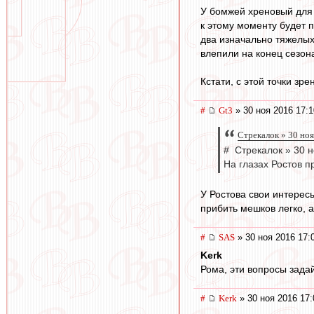
У бомжей хреновый для 
к этому моменту будет п
два изначально тяжелых
влепили на конец сезон
Кстати, с этой точки зр
#
Gt3
» 30 ноя 2016 17:1
Стрекалок » 30 ноя
# Стрекалок » 30 н
На глазах Ростов п
У Ростова свои интерес
прибить мешков легко, а
#
SAS
» 30 ноя 2016 17:
Kerk
Рома, эти вопросы задай
#
Kerk
» 30 ноя 2016 17: