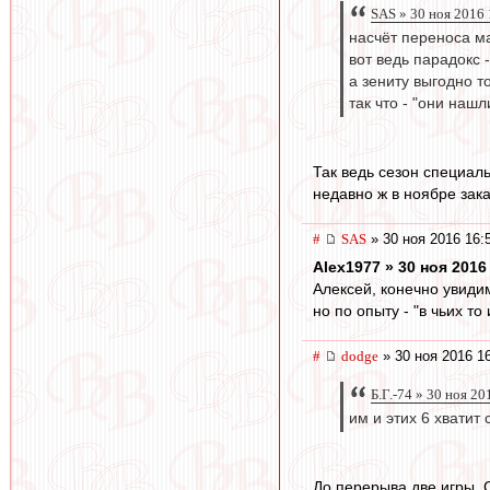
SAS » 30 ноя 2016 
насчёт переноса мат
вот ведь парадокс -
а зениту выгодно т
так что - "они нашли
Так ведь сезон специал
недавно ж в ноябре зака
#
SAS
» 30 ноя 2016 16:
Alex1977 » 30 ноя 2016
Алексей, конечно увидим
но по опыту - "в чьих то
#
dodge
» 30 ноя 2016 1
Б.Г.-74 » 30 ноя 20
им и этих 6 хватит 
До перерыва две игры. 