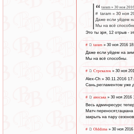
taram » 30 ноя 201
# taram » 30 ноя 2
Даже если уйдем на
Мы на всё способн
Это ты зря, 12 отрыв - э
#
taram
» 30 ноя 2016 18
Даже если уйдем на зиму
Мы на всё способны.
#
Стрекалок
» 30 ноя 20
Alex-Ch » 30.11.2016 17
Сань,регламентом уже д
#
авоська
» 30 ноя 2016 
Весь админресурс тепер
Матч переносят,гацкана
закрыть на пару сезонов.
#
Olddima
» 30 ноя 2016