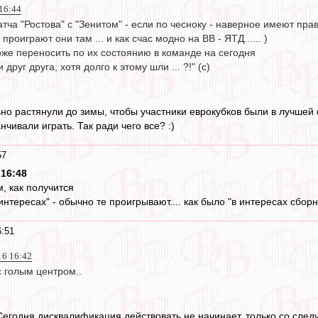
16:44
ча "Ростова" с "Зенитом" - если по чесноку - наверное имеют право.
 проиграют они там ... и как счас модно на ВВ - ЯТД...... )
оже переносить по их состоянию в команде на сегодня
 друг друга, хотя долго к этому шли ... ?!" (c)
ьно растянули до зимы, чтобы участники еврокубков были в лучшей
нчивали играть. Так ради чего все? :)
57
 16:48
, как получится
 интересах" - обычно те проигрывают.... как было "в интересах сборной
6:51
16 16:42
с голым центром..
Сегодня дисквалификация действовать не начинает, только со сле