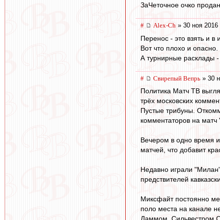
ЗаЧеточное очко продан
#
Alex-Ch
» 30 ноя 2016 
Перенос - это взять и 
Вот что плохо и опасно.
А турнирные расклады -
#
Свирепый Вепрь
» 30 н
Политика Матч ТВ выгля
трёх московских коммент
Пустые трибуны. Откомм
комментаторов на матч 
Вечером в одно время и
матчей, что добавит кр
Недавно играли "Милан"
предствителей кавказск
Миксфайт постоянно мел
поло места на канале н
Даммом, Сильвестром С