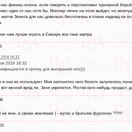
нас финиш сезона, если говорить о перспективах турнирной борьбы
люс один от нас хотя бы, Миллер лично на поле выйдет, но зенитуш
 матча Зенита для нас довольно бесполезны в плане надежд на пот
а.
ения нам лучше играть в Самаре все-таки завтра.
0
 2016 16:32
оя 2016 16:32
ревращяется в тряпку для вытирания ног((((
ы и они их используют. Мне непонятно чего болото залупилось пон
 вот весной вряд ли, Зеня укрепится, Ростов кого-нибудь продаст, 
08
 не мне, а своим землякам ) - мутко и братьям фурсенко ??!!!!
03