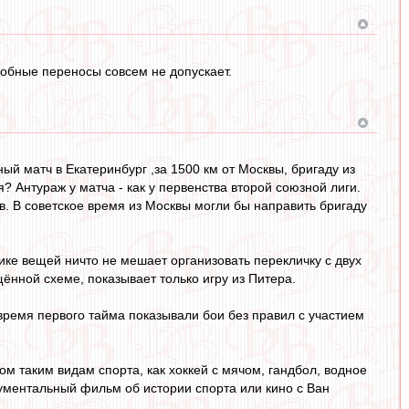
добные переносы совсем не допускает.
й матч в Екатеринбург ,за 1500 км от Москвы, бригаду из
? Антураж у матча - как у первенства второй союзной лиги.
в. В советское время из Москвы могли бы направить бригаду
ке вещей ничто не мешает организовать перекличку с двух
ённой схеме, показывает только игру из Питера.
 время первого тайма показывали бои без правил с участием
м таким видам спорта, как хоккей с мячом, гандбол, водное
кументальный фильм об истории спорта или кино с Ван