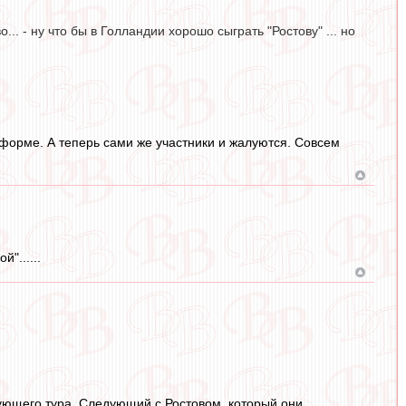
.. - ну что бы в Голландии хорошо сыграть "Ростову" ... но
 форме. А теперь сами же участники и жалуются. Совсем
"......
дующего тура. Следующий с Ростовом, который они