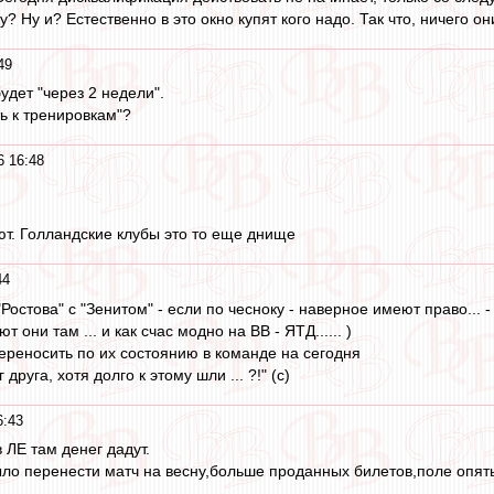
у? Ну и? Естественно в это окно купят кого надо. Так что, ничего он
49
будет "через 2 недели".
ь к тренировкам"?
6 16:48
ают. Голландские клубы это то еще днище
44
Ростова" с "Зенитом" - если по чесноку - наверное имеют право... - 
т они там ... и как счас модно на ВВ - ЯТД...... )
переносить по их состоянию в команде на сегодня
 друга, хотя долго к этому шли ... ?!" (c)
6:43
в ЛЕ там денег дадут.
ло перенести матч на весну,больше проданных билетов,поле опять 