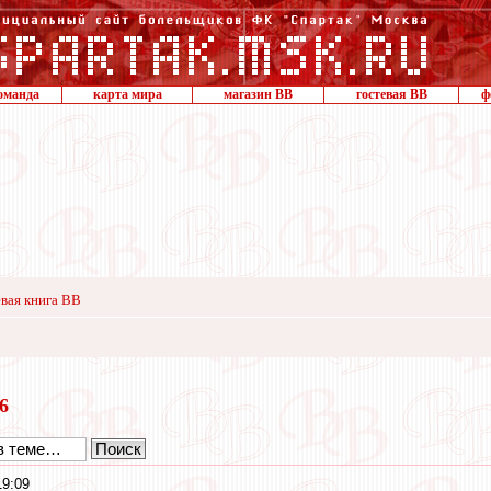
оманда
карта мира
магазин ВВ
гостевая ВВ
ф
вая книга ВВ
16
19:09