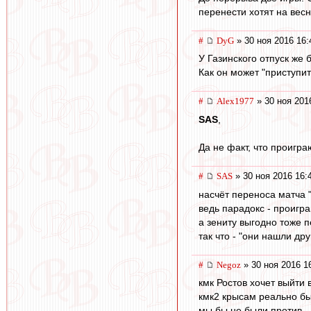
перенести хотят на весн
#
DyG
» 30 ноя 2016 16:
У Газинского отпуск же 
Как он может "приступит
#
Alex1977
» 30 ноя 201
SAS
,
Да не факт, что проигр
#
SAS
» 30 ноя 2016 16:
насчёт переноса матча "
ведь парадокс - проиграю
а зениту выгодно тоже 
так что - "они нашли друг
#
Negoz
» 30 ноя 2016 1
кмк Ростов хочет выйти 
кмк2 крысам реально бы
мы бы не были против.