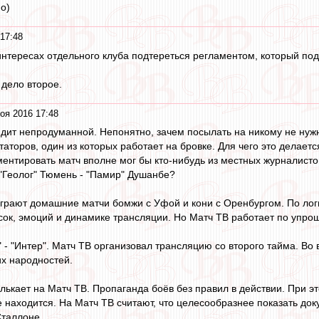
о)
17:48
в интересах отдельного клуба подтереться регламентом, который по
 дело второе.
оя 2016 17:48
дит непродуманной. Непонятно, зачем посылать на никому не нужны
аторов, один из которых работает на бровке. Для чего это делается
ентировать матч вполне мог бы кто-нибудь из местных журналисто
"Геолог" Тюмень - "Памир" Душанбе?
грают домашние матчи бомжи с Уфой и кони с Оренбургом. По логи
асок, эмоций и динамике трансляции. Но Матч ТВ работает по упрощ
 - "Интер". Матч ТВ организовал трансляцию со второго тайма. Во
их народностей.
ькает на Матч ТВ. Пропаганда боёв без правил в действии. При это
е находится. На Матч ТВ считают, что целесообразнее показать до
таллоне.