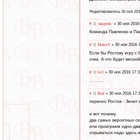
Редактировалось 30 ноя 201
#
-skeptik-
» 30 ноя 2016
Команда Павленко и Па
#
MakxV
» 30 ноя 2016 
Если бы Ростову игру с 
очка. А что будет весно
#
Gt3
» 30 ноя 2016 17:3
...........
#
Bad
» 30 ноя 2016 17:
перенос Ростов - Зенит 
и вот почему.
два самых вероятных сю
или проиграем одно-два
отрываться надо здесь и