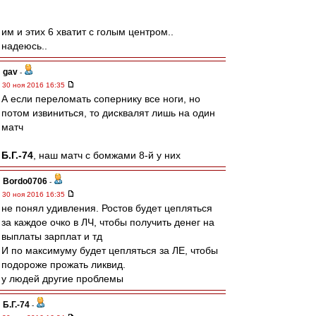
им и этих 6 хватит с голым центром..
надеюсь..
gav
-
30 ноя 2016 16:35
А если переломать сопернику все ноги, но
потом извиниться, то дисквалят лишь на один
матч
Б.Г.-74
, наш матч с бомжами 8-й у них
Bordo0706
-
30 ноя 2016 16:35
не понял удивления. Ростов будет цепляться
за каждое очко в ЛЧ, чтобы получить денег на
выплаты зарплат и тд
И по максимуму будет цепляться за ЛЕ, чтобы
подороже прожать ликвид.
у людей другие проблемы
Б.Г.-74
-