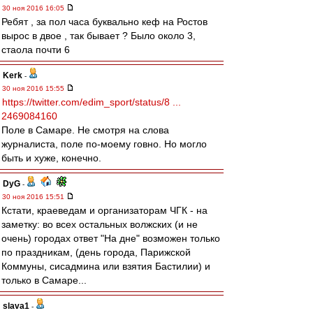
30 ноя 2016 16:05
Ребят , за пол часа буквально кеф на Ростов
вырос в двое , так бывает ? Было около 3,
стаола почти 6
Kerk
-
30 ноя 2016 15:55
https://twitter.com/edim_sport/status/8 ...
2469084160
Поле в Самаре. Не смотря на слова
журналиста, поле по-моему говно. Но могло
быть и хуже, конечно.
DyG
-
30 ноя 2016 15:51
Кстати, краеведам и организаторам ЧГК - на
заметку: во всех остальных волжских (и не
очень) городах ответ "На дне" возможен только
по праздникам, (день города, Парижской
Коммуны, сисадмина или взятия Бастилии) и
только в Самаре...
slava1
-