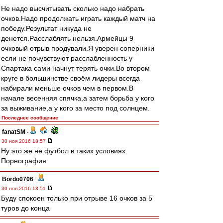
Не надо высчитывать сколько надо набрать
очков.Надо продолжать играть каждый матч на
победу.Результат никуда не
денется.Расслаблять нельзя.Армейцы 9
очковый отрыв продували.Я уверен соперники
если не почувствуют расслабленность у
Спартака сами начнут терять очки.Во втором
круге в большинстве своём лидеры всегда
набирали меньше очков чем в первом.В
начале весенняя спячка,а затем борьба у кого
за выживание,а у кого за место под солнцем.
Последнее сообщение
fanatSM
-
30 ноя 2016 18:57
Ну это же не футбол в таких условиях.
Порнография.
Bordo0706
-
30 ноя 2016 18:51
Буду спокоен только при отрыве 16 очков за 5
туров до конца