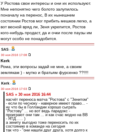
У Ростова свои интересы и они их используют.
Мне непонятно чего болото залупилось
поначалу на перенос, В их нынешнем
состоянии Ростов мог прибить мешков легко, а
вот весной вряд ли, Зеня укрепится, Ростов
кого-нибудь продаст, да и очки после паузы им
могут особо не понадобится.
SAS
-
30 ноя 2016 17:08
Kerk
Рома, эти вопросы задай не мне, а своим
землякам ) - мутко и братьям фурсенко ??!!!!
Kerk
-
30 ноя 2016 17:03
SAS » 30 ноя 2016 16:44
насчёт переноса матча "Ростова" с "Зенитом"
- если по чесноку - наверное имеют право... -
ну что бы в Голландии хорошо сыграть
"Ростову" ... но вот ведь парадокс -
проиграют они там ... и как счас модно на ВВ
- ЯТД...... )
а зениту выгодно тоже переносить по их
состоянию в команде на сегодня
так что - "они нашли друг друга, хотя долго к