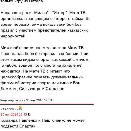
только игру из Питера.
Недавно играли "Милан" - "Интер". Матч ТВ
организовал трансляцию со второго тайма. Во
время первого тайма показывали бои без
правил с участием предствителей кавказских
народностей.
Миксфайт постоянно мелькает на Матч ТВ.
Пропаганда боёв без правил в действии. При
этом таким видам спорта, как хоккей с мячом,
гандбол, водное поло места на канале не
находится. На Матч ТВ считают, что
целесообразнее показать документальный
фильм об истории спорта или кино с Ван
Даммом, Сильвестром Сталлоне.
Редактировалось 30 ноя 2016 17:53
-skeptik-
-
30 ноя 2016 17:45
Команда Павленко и Павлюченко не может
подвести Спартак