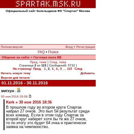
Официальный сайт болельщиков ФК "Спартак" Москва
Полная версия
Вход
•
Регистрация
FAQ
•
Поиск
Общение на сайте
Гостевая книга ВВ
»
Пред. тема
|
След. тема
Страница
2
из
115
[ Сообщений: 5732 ]
На страницу
Пред.
1
,
2
,
3
,
4
,
5
...
115
След.
Начать новую тему
Добавить
Версия для печати
01.11.2016 - 30.11.2016
митхун
-
30 ноя 2016 19:09
Kerk » 30 ноя 2016 18:36
В прошлом году во втором круге Спартак
набрал 27 очков. Это был 5й результат среди
всех команд. Если в этом году Спартак за
второй круг наберет хотя бы те же 27 очков,
то по итогу это будет 64 очка и практически
заявка на чемпионство.