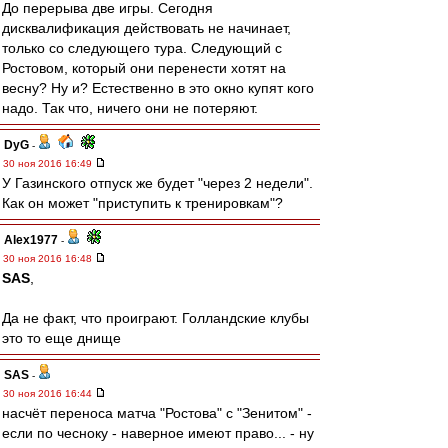
До перерыва две игры. Сегодня
дисквалификация действовать не начинает,
только со следующего тура. Следующий с
Ростовом, который они перенести хотят на
весну? Ну и? Естественно в это окно купят кого
надо. Так что, ничего они не потеряют.
DyG
-
30 ноя 2016 16:49
У Газинского отпуск же будет "через 2 недели".
Как он может "приступить к тренировкам"?
Alex1977
-
30 ноя 2016 16:48
SAS
,
Да не факт, что проиграют. Голландские клубы
это то еще днище
SAS
-
30 ноя 2016 16:44
насчёт переноса матча "Ростова" с "Зенитом" -
если по чесноку - наверное имеют право... - ну