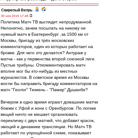
Свирепый Вепрь
-
30 ноя 2016 17:48
Политика Матч ТВ выглядит непродуманной.
Непонятно, зачем посылать на никому не
нужный матч в Екатеринбург ,за 1500 км от
Москвы, бригаду из трёх московских
комментаторов, один из которых работает на
бровке. Для чего это делается? Антураж у
матча - как у первенства второй союзной лиги.
Пустые трибуны. Откомментировать матч
вполне мог бы кто-нибудь из местных
журналистов. В советское время из Москвы
могли бы направить бригаду комментаторов на
матч "Геолог" Тюмень - "Памир" Душанбе?
Вечером в одно время играют домашние матчи
бомжи с Уфой и кони с Оренбургом. По логике
вещей ничто не мешает организовать
перекличку с двух матчей, что добавит красок,
эмоций и динамике трансляции. Но Матч ТВ
работает по упрощённой схеме, показывает