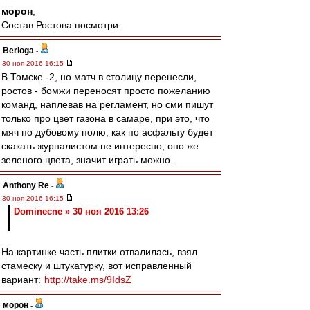
морон
,
Состав Ростова посмотри.
Berloga
-
30 ноя 2016 16:15
В Томске -2, но матч в столицу перенесли,
ростов - бомжи переносят просто пожеланию
команд, наплевав на регламент, но сми пишут
только про цвет газона в самаре, при это, что
мяч по дубовому полю, как по асфальту будет
скакать журналистом не интересно, оно же
зеленого цвета, значит играть можно.
Anthony Re
-
30 ноя 2016 16:15
Dominecne » 30 ноя 2016 13:26
На картинке часть плитки отвалилась, взял
стамеску и штукатурку, вот исправленный
вариант:
http://take.ms/9IdsZ
морон
-