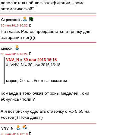
дополнительной дисквалификации, кроме
автоматической".
Стрекалок
-
30 ноя 2016 16:32
На глазах Ростов превращяется в тряпку для
вытирания ног((((
морон
-
30 ноя 2016 16:24
VNV_N » 30 ноя 2016 16:18
# VNV_N » 30 ноя 2016 16:18
морон, Состав Ростова посмотри.
Команда в трех очкав от зоны медалей , они
ебнулись чтоли ?
А я вот рискну сделать ставочку с кф 5.65 на
Ростов )) Пока дают )
VNV_N
-
30 ноя 2016 16:18