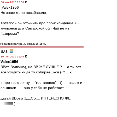
30 ноя 2016 15:50
[Valex1956
Не знаю меня позабавило.
Хотелось бы уточнить про происхождение 75
мульонов для Самарской обл.Чай не из
Газпрома?
Редактировалось 30 ноя 2016 15:52
SAS
-
30 ноя 2016 15:49
Valex1956
ВВот, Валюша), на ВВ ЖЕ ЛУЧШЕ ? ... а ты вот
всё уходить ку да то собираешься ((//.... -)
и про твою личку.... "гестаповец" :-))..... знаем и
слышали ... - она у тебя не работает...
давай ВВсем ЗДЕСЬ.... ИНТЕРЕСНО ЖЕ
!!!!!!!!!!!! )
... я вот не скрываю.... раз Душевно так пошло )