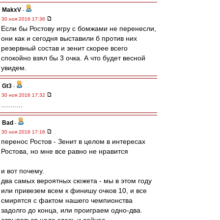
MakxV
-
30 ноя 2016 17:36
Если бы Ростову игру с бомжами не перенесли,
они как и сегодня выставили б против них
резервный состав и зенит скорее всего
спокойно взял бы 3 очка. А что будет весной
увидем.
Gt3
-
30 ноя 2016 17:32
...........
Bad
-
30 ноя 2016 17:16
перенос Ростов - Зенит в целом в интересах
Ростова, но мне все равно не нравится
и вот почему.
два самых вероятных сюжета - мы в этом году
или привезем всем к финишу очков 10, и все
смирятся с фактом нашего чемпионства
задолго до конца, или проиграем одно-два.