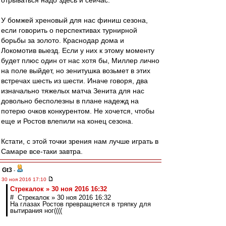
отрываться надо здесь и сейчас.
У бомжей хреновый для нас финиш сезона,
если говорить о перспективах турнирной
борьбы за золото. Краснодар дома и
Локомотив выезд. Если у них к этому моменту
будет плюс один от нас хотя бы, Миллер лично
на поле выйдет, но зенитушка возьмет в этих
встречах шесть из шести. Иначе говоря, два
изначально тяжелых матча Зенита для нас
довольно бесполезны в плане надежд на
потерю очков конкурентом. Не хочется, чтобы
еще и Ростов влепили на конец сезона.
Кстати, с этой точки зрения нам лучше играть в
Самаре все-таки завтра.
Gt3
-
30 ноя 2016 17:10
Стрекалок » 30 ноя 2016 16:32
# Стрекалок » 30 ноя 2016 16:32
На глазах Ростов превращяется в тряпку для
вытирания ног((((