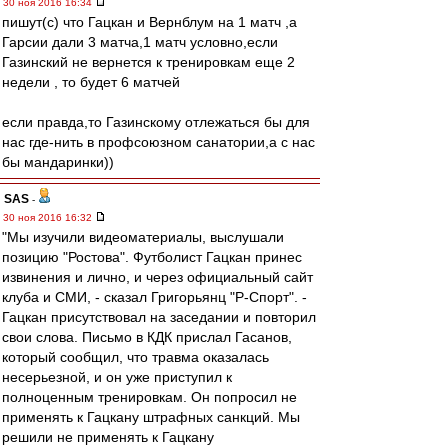
30 ноя 2016 16:34
пишут(с) что Гацкан и Вернблум на 1 матч ,а
Гарсии дали 3 матча,1 матч условно,если
Газинский не вернется к тренировкам еще 2
недели , то будет 6 матчей
если правда,то Газинскому отлежаться бы для
нас где-нить в профсоюзном санатории,а с нас
бы мандаринки))
SAS
-
30 ноя 2016 16:32
"Мы изучили видеоматериалы, выслушали
позицию "Ростова". Футболист Гацкан принес
извинения и лично, и через официальный сайт
клуба и СМИ, - сказал Григорьянц "Р-Спорт". -
Гацкан присутствовал на заседании и повторил
свои слова. Письмо в КДК прислал Гасанов,
который сообщил, что травма оказалась
несерьезной, и он уже приступил к
полноценным тренировкам. Он попросил не
применять к Гацкану штрафных санкций. Мы
решили не применять к Гацкану