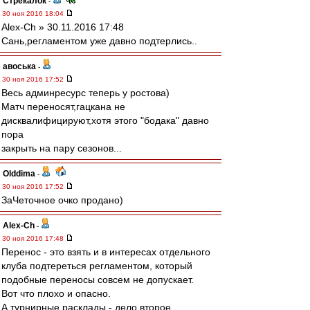
Стрекалок
-
30 ноя 2016 18:04
Alex-Ch » 30.11.2016 17:48
Сань,регламентом уже давно подтерлись..
авоська
-
30 ноя 2016 17:52
Весь админресурс теперь у ростова)
Матч переносят,гацкана не
дисквалифицируют,хотя этого "бодака" давно
пора
закрыть на пару сезонов...
Olddima
-
30 ноя 2016 17:52
ЗаЧеточное очко продано)
Alex-Ch
-
30 ноя 2016 17:48
Перенос - это взять и в интересах отдельного
клуба подтереться регламентом, который
подобные переносы совсем не допускает.
Вот что плохо и опасно.
А турнирные расклады - дело второе.