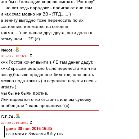
что бы в Голландии хорошо сыграть "Ростову"
... но вот ведь парадокс - проиграют они там ...
и как счас модно на ВВ - ЯТД...... )
а зениту выгодно тоже переносить по их
состоянию в команде на сегодня
так что - "они нашли друг друга, хотя долго к
этому шли ... ?!" (c)
Negoz
-
30 ноя 2016 16:43
кмк Ростов хочет выйти в ЛЕ там денег дадут.
кмк2 крысам реально было перенести матч на
весну,больше проданных билетов,поле опять
можно подготовить ( в середине недели весны
играть ).
мы бы не были против.
Или надеются очко отстоять или им судейку
пообещали "тварь продажную"(с).
Б.Г.-74
-
30 ноя 2016 16:42
gav » 30 ноя 2016 16:35
наш матч с бомжами 8-й у них