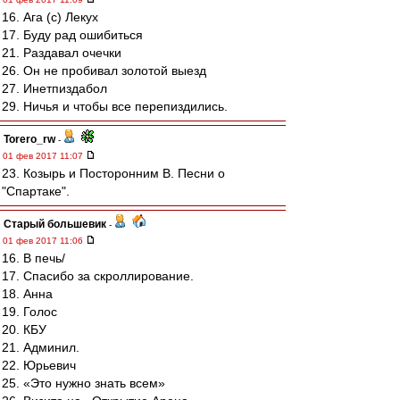
16. Ага (с) Лекух
17. Буду рад ошибиться
21. Раздавал очечки
26. Он не пробивал золотой выезд
27. Инетпиздабол
29. Ничья и чтобы все перепиздились.
Torero_rw
-
01 фев 2017 11:07
23. Козырь и Посторонним В. Песни о
"Спартаке".
Старый большевик
-
01 фев 2017 11:06
16. В печь/
17. Спасибо за скроллирование.
18. Анна
19. Голос
20. КБУ
21. Админил.
22. Юрьевич
25. «Это нужно знать всем»