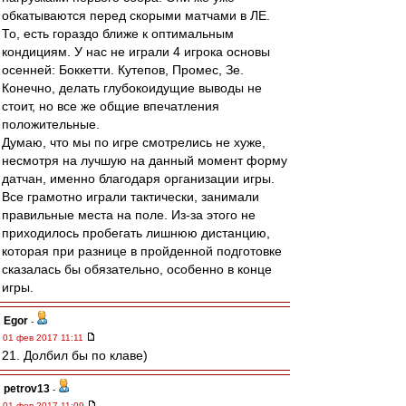
обкатываются перед скорыми матчами в ЛЕ.
То, есть гораздо ближе к оптимальным
кондициям. У нас не играли 4 игрока основы
осенней: Боккетти. Кутепов, Промес, Зе.
Конечно, делать глубокоидущие выводы не
стоит, но все же общие впечатления
положительные.
Думаю, что мы по игре смотрелись не хуже,
несмотря на лучшую на данный момент форму
датчан, именно благодаря организации игры.
Все грамотно играли тактически, занимали
правильные места на поле. Из-за этого не
приходилось пробегать лишнюю дистанцию,
которая при разнице в пройденной подготовке
сказалась бы обязательно, особенно в конце
игры.
Egor
-
01 фев 2017 11:11
21. Долбил бы по клаве)
petrov13
-
01 фев 2017 11:09