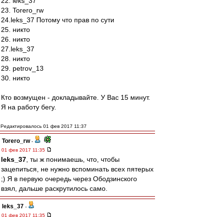
22. leks_37
23. Torero_rw
24.leks_37 Потому что прав по сути
25. никто
26. никто
27.leks_37
28. никто
29. petrov_13
30. никто
Кто возмущен - докладывайте. У Вас 15 минут.
Я на работу бегу.
Редактировалось 01 фев 2017 11:37
Torero_rw
-
01 фев 2017 11:35
leks_37
, ты ж понимаешь, что, чтобы
зацепиться, не нужно вспоминать всех пятерых
;) Я в первую очередь через Ободзинского
взял, дальше раскрутилось само.
leks_37
-
01 фев 2017 11:35