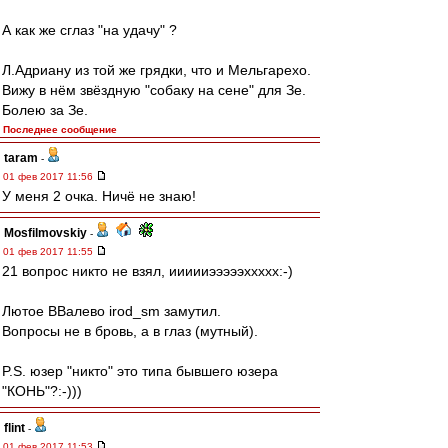
А как же сглаз "на удачу" ?
Л.Адриану из той же грядки, что и Мельгарехо.
Вижу в нём звёздную "собаку на сене" для Зе.
Болею за Зе.
Последнее сообщение
taram
-
01 фев 2017 11:56
У меня 2 очка. Ничё не знаю!
Mosfilmovskiy
-
01 фев 2017 11:55
21 вопрос никто не взял, иииииэээээххххх:-)
Лютое ВВалево irod_sm замутил.
Вопросы не в бровь, а в глаз (мутный).
P.S. юзер "никто" это типа бывшего юзера
"КОНЬ"?:-)))
flint
-
01 фев 2017 11:53