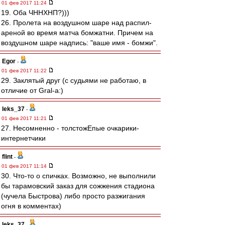
01 фев 2017 11:24
19. Оба ЧННХНП?)))
26. Пролета на воздушном шаре над распил-
ареной во время матча бомжатни. Причем на
воздушном шаре надпись: "ваше имя - бомжи".
Egor
-
01 фев 2017 11:22
29. Заклятый друг (с судьями не работаю, в
отличие от Gral-a:)
leks_37
-
01 фев 2017 11:21
27. Несомненно - толстожЕпые очкарики-
интернетчики
flint
-
01 фев 2017 11:14
30. Что-то о спичках. Возможно, не выполнили
бы тарамовский заказ для сожжения стадиона
(чучела Быстрова) либо просто разжигания
огня в комментах)
leks_37
-