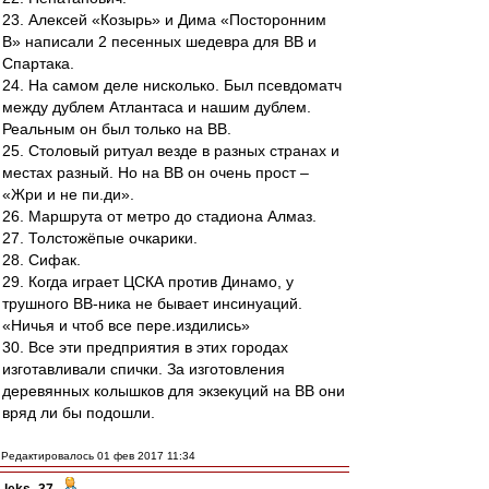
23. Алексей «Козырь» и Дима «Посторонним
В» написали 2 песенных шедевра для ВВ и
Спартака.
24. На самом деле нисколько. Был псевдоматч
между дублем Атлантаса и нашим дублем.
Реальным он был только на ВВ.
25. Столовый ритуал везде в разных странах и
местах разный. Но на ВВ он очень прост –
«Жри и не пи.ди».
26. Маршрута от метро до стадиона Алмаз.
27. Толстожёпые очкарики.
28. Сифак.
29. Когда играет ЦСКА против Динамо, у
трушного ВВ-ника не бывает инсинуаций.
«Ничья и чтоб все пере.издились»
30. Все эти предприятия в этих городах
изготавливали спички. За изготовления
деревянных колышков для экзекуций на ВВ они
вряд ли бы подошли.
Редактировалось 01 фев 2017 11:34