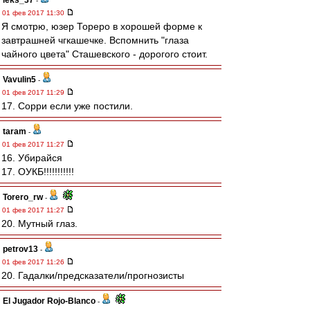
leks_37
-
01 фев 2017 11:30
Я смотрю, юзер Тореро в хорошей форме к
завтрашней чгкашечке. Вспомнить "глаза
чайного цвета" Сташевского - дорогого стоит.
Vavulin5
-
01 фев 2017 11:29
17. Сорри если уже постили.
taram
-
01 фев 2017 11:27
16. Убирайся
17. ОУКБ!!!!!!!!!!!
Torero_rw
-
01 фев 2017 11:27
20. Мутный глаз.
petrov13
-
01 фев 2017 11:26
20. Гадалки/предсказатели/прогнозисты
El Jugador Rojo-Blanco
-