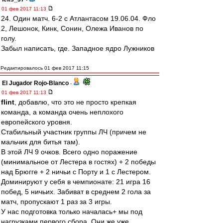
01 фев 2017 11:13
24. Один матч. 6-2 с Атлантасом 19.06.04. Фло
2, Лешонок, Кинк, Сонин, Олежа Иванов по
голу.
Забыл написать, где. Западное ядро Лужников
Редактировалось 01 фев 2017 11:15
El Jugador Rojo-Blanco
-
01 фев 2017 11:13
flint
, добавлю, что это не просто крепкая
команда, а команда очень неплохого
европейского уровня.
Стабильный участник группы ЛЧ (причем не
мальчик для битья там).
В этой ЛЧ 9 очков. Всего одно поражение
(минимальное от Лестера в гостях) + 2 победы
над Брюгге + 2 ничьи с Порту и 1 с Лестером.
Доминируют у себя в чемпионате: 21 игра 16
побед, 5 ничьих. Забиват в среднем 2 гола за
матч, пропускают 1 раз за 3 игры.
У нас подготовка только началась+ мы под
нагрузками первого сбора. Они же уже