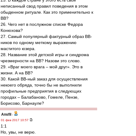
25. В каждой стране у этого есть свой
неписанный свод правил поведения в этом
обыденном ритуале. Как это применительно к
ВВ?
26. Чего нет в послужном списке Федора
Конюхова?
27. Самый популярный фактурный образ ВВ-
ников по одному меткому выражению
маститого юзера.
28. Название этой детской игры и синдрома
чрезмерности на ВВ? Назови это слово.
29. «Враг моего врага – мой друг». Это в
жизни. А на ВВ?
30. Какой ВВ-ный заказ для осуществления
некоего обряда, точно бы не выполнили
профильные предприятия в следующих
городах – Балабаново, Гомеле, Пензе,
Борисово, Барнауле?
Ansfil
-
01 фев 2017 10:57
1:1
Но, увы, не верю.