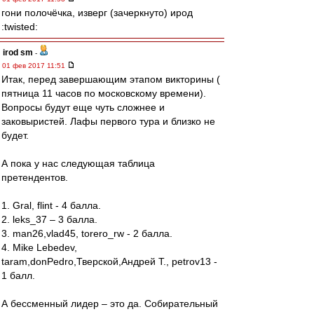
гони полочёчка, изверг (зачеркнуто) ирод
:twisted:
irod sm
-
01 фев 2017 11:51
Итак, перед завершающим этапом викторины (
пятница 11 часов по московскому времени).
Вопросы будут еще чуть сложнее и
заковыристей. Лафы первого тура и близко не
будет.
А пока у нас следующая таблица
претендентов.
1. Gral, flint - 4 балла.
2. leks_37 – 3 балла.
3. man26,vlad45, torero_rw - 2 балла.
4. Mike Lebedev,
taram,donPedro,Тверской,Андрей Т., petrov13 -
1 балл.
А бессменный лидер – это да. Собирательный