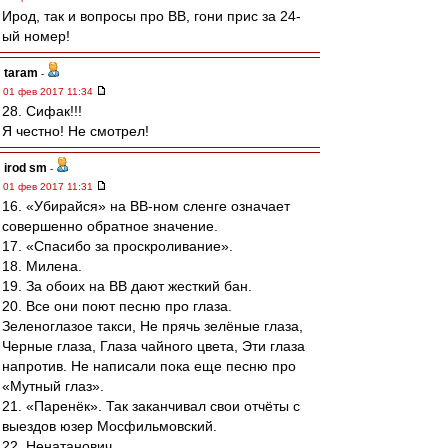
Ирод, так и вопросы про ВВ, гони прис за 24-
ый номер!
taram
-
01 фев 2017 11:34
28. Сифак!!!
Я честно! Не смотрел!
irod sm
-
01 фев 2017 11:31
16. «Убирайся» на ВВ-ном сленге означает
совершенно обратное значение.
17. «Спасибо за проскроливание».
18. Милена.
19. За обоих на ВВ дают жесткий бан.
20. Все они поют песню про глаза.
Зеленоглазое такси, Не прячь зелёные глаза,
Черные глаза, Глаза чайного цвета, Эти глаза
напротив. Не написали пока еще песню про
«Мутный глаз».
21. «Паренёк». Так заканчивал свои отчёты с
выездов юзер Мосфильмовский.
22. Ненатанович.