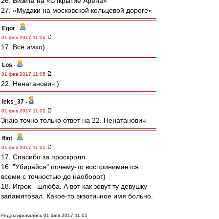
26. Визита на «Открытие Арена»
27. «Мудаки на московской кольцевой дороге»
Egor
-
01 фев 2017 11:06
17. Всё имхо)
Los
-
01 фев 2017 11:05
22. Ненатанович )
leks_37
-
01 фев 2017 11:02
Знаю точно только ответ на 22. Ненатанович
flint
-
01 фев 2017 11:01
17. Спасибо за проскролл
16. "Убирайся" почему-то воспринимается
всеми с точностью до наоборот)
18. Игрок - шлюба. А вот как зовут ту девушку
запамятовал. Какое-то экзотичное имя больно.
Редактировалось 01 фев 2017 11:05