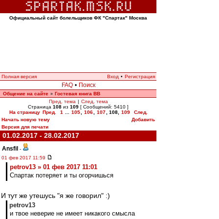
Официальный сайт болельщиков ФК "Спартак" Москва
Полная версия
Вход
•
Регистрация
FAQ
•
Поиск
Общение на сайте
Гостевая книга ВВ
»
Пред. тема
|
След. тема
Страница
108
из
109
[ Сообщений: 5410 ]
На страницу
Пред.
1
...
105
,
106
,
107
,
108
,
109
След.
Начать новую тему
Добавить
Версия для печати
01.02.2017 - 28.02.2017
Ansfil
-
01 фев 2017 11:59
petrov13 » 01 фев 2017 11:01
Спартак потеряет и ты огорчишься
И тут же утешусь "я же говорил" :)
petrov13
и твое неверие не имеет никакого смысла