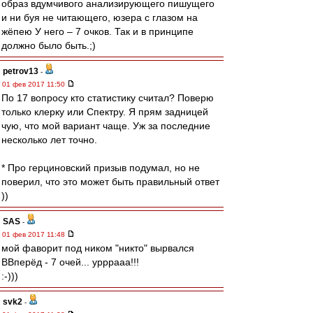
образ вдумчивого анализирующего пишущего
и ни буя не читающего, юзера с глазом на
жёпею У него – 7 очков. Так и в принципе
должно было быть.;)
petrov13
-
01 фев 2017 11:50
По 17 вопросу кто статистику считал? Поверю
только клерку или Спектру. Я прям задницей
чую, что мой вариант чаще. Уж за последние
несколько лет точно.
* Про герциновский призыв подумал, но не
поверил, что это может быть правильный ответ
))
SAS
-
01 фев 2017 11:48
мой фаворит под ником "никто" вырвался
ВВперёд - 7 очей... урррааа!!!
:-)))
svk2
-