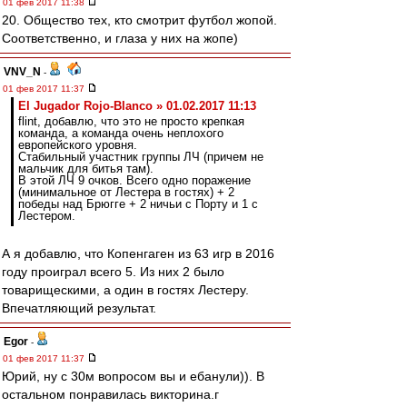
01 фев 2017 11:38
20. Общество тех, кто смотрит футбол жопой.
Соответственно, и глаза у них на жопе)
VNV_N
-
01 фев 2017 11:37
El Jugador Rojo-Blanco » 01.02.2017 11:13
flint, добавлю, что это не просто крепкая
команда, а команда очень неплохого
европейского уровня.
Стабильный участник группы ЛЧ (причем не
мальчик для битья там).
В этой ЛЧ 9 очков. Всего одно поражение
(минимальное от Лестера в гостях) + 2
победы над Брюгге + 2 ничьи с Порту и 1 с
Лестером.
А я добавлю, что Копенгаген из 63 игр в 2016
году проиграл всего 5. Из них 2 было
товарищескими, а один в гостях Лестеру.
Впечатляющий результат.
Egor
-
01 фев 2017 11:37
Юрий, ну с 30м вопросом вы и ебанули)). В
остальном понравилась викторина.г