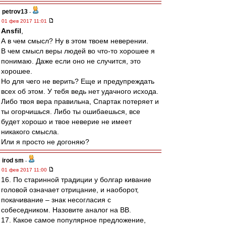
petrov13
-
01 фев 2017 11:01
Ansfil
,
А в чем смысл? Ну в этом твоем неверении.
В чем смысл веры людей во что-то хорошее я
понимаю. Даже если оно не случится, это
хорошее.
Но для чего не верить? Еще и предупреждать
всех об этом. У тебя ведь нет удачного исхода.
Либо твоя вера правильна, Спартак потеряет и
ты огорчишься. Либо ты ошибаешься, все
будет хорошо и твое неверие не имеет
никакого смысла.
Или я просто не догоняю?
irod sm
-
01 фев 2017 11:00
16. По старинной традиции у болгар кивание
головой означает отрицание, и наоборот,
покачивание – знак несогласия с
собеседником. Назовите аналог на ВВ.
17. Какое самое популярное предложение,