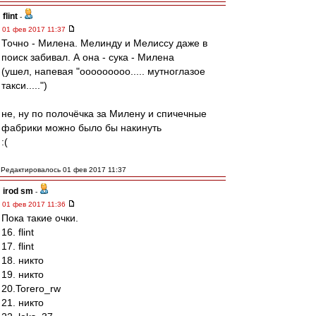
flint
-
01 фев 2017 11:37
Точно - Милена. Мелинду и Мелиссу даже в
поиск забивал. А она - сука - Милена
(ушел, напевая "ооооооооо..... мутноглазое
такси.....")
не, ну по полочёчка за Милену и спичечные
фабрики можно было бы накинуть
:(
Редактировалось 01 фев 2017 11:37
irod sm
-
01 фев 2017 11:36
Пока такие очки.
16. flint
17. flint
18. никто
19. никто
20.Torero_rw
21. никто