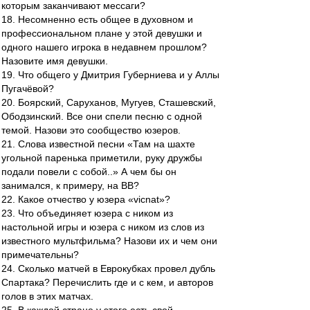
которым заканчивают мессаги?
18. Несомненно есть общее в духовном и
профессиональном плане у этой девушки и
одного нашего игрока в недавнем прошлом?
Назовите имя девушки.
19. Что общего у Дмитрия Губерниева и у Аллы
Пугачёвой?
20. Боярский, Саруханов, Мугуев, Сташевский,
Ободзинский. Все они спели песню с одной
темой. Назови это сообщество юзеров.
21. Слова известной песни «Там на шахте
угольной паренька приметили, руку дружбы
подали повели с собой..» А чем бы он
занимался, к примеру, на ВВ?
22. Какое отчество у юзера «vicnat»?
23. Что объединяет юзера с ником из
настольной игры и юзера с ником из слов из
известного мультфильма? Назови их и чем они
примечательны?
24. Сколько матчей в Еврокубках провел дубль
Спартака? Перечислить где и с кем, и авторов
голов в этих матчах.