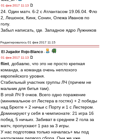
01 фев 2017 11:13
24. Один матч. 6-2 с Атлантасом 19.06.04. Фло
2, Лешонок, Кинк, Сонин, Олежа Иванов по
голу.
Забыл написать, где. Западное ядро Лужников
Редактировалось 01 фев 2017 11:15
El Jugador Rojo-Blanco
-
01 фев 2017 11:13
flint
, добавлю, что это не просто крепкая
команда, а команда очень неплохого
европейского уровня.
Стабильный участник группы ЛЧ (причем не
мальчик для битья там).
В этой ЛЧ 9 очков. Всего одно поражение
(минимальное от Лестера в гостях) + 2 победы
над Брюгге + 2 ничьи с Порту и 1 с Лестером.
Доминируют у себя в чемпионате: 21 игра 16
побед, 5 ничьих. Забиват в среднем 2 гола за
матч, пропускают 1 раз за 3 игры.
У нас подготовка только началась+ мы под
нагрузками первого сбора. Они же уже