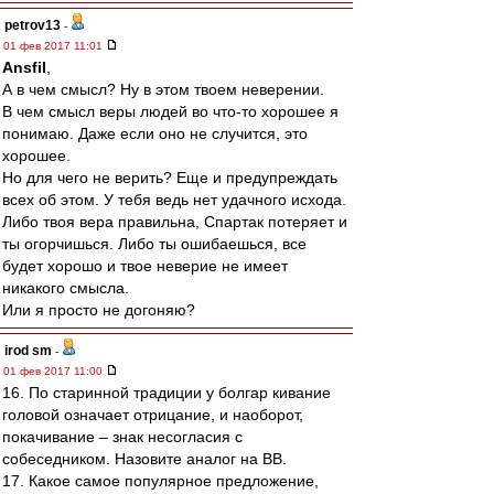
petrov13
-
01 фев 2017 11:01
Ansfil
,
А в чем смысл? Ну в этом твоем неверении.
В чем смысл веры людей во что-то хорошее я
понимаю. Даже если оно не случится, это
хорошее.
Но для чего не верить? Еще и предупреждать
всех об этом. У тебя ведь нет удачного исхода.
Либо твоя вера правильна, Спартак потеряет и
ты огорчишься. Либо ты ошибаешься, все
будет хорошо и твое неверие не имеет
никакого смысла.
Или я просто не догоняю?
irod sm
-
01 фев 2017 11:00
16. По старинной традиции у болгар кивание
головой означает отрицание, и наоборот,
покачивание – знак несогласия с
собеседником. Назовите аналог на ВВ.
17. Какое самое популярное предложение,