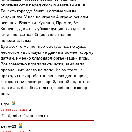
обкатываются перед скорыми матчами в ЛЕ.
То, есть гораздо ближе к оптимальным
кондициям. У нас не играли 4 игрока основы
осенней: Боккетти. Кутепов, Промес, Зе.
Конечно, делать глубокоидущие выводы не
стоит, но все же общие впечатления
положительные.
Думаю, что мы по игре смотрелись не хуже,
несмотря на лучшую на данный момент форму
датчан, именно благодаря организации игры.
Все грамотно играли тактически, занимали
правильные места на поле. Из-за этого не
приходилось пробегать лишнюю дистанцию,
которая при разнице в пройденной подготовке
сказалась бы обязательно, особенно в конце
игры.
Egor
-
01 фев 2017 11:11
21. Долбил бы по клаве)
petrov13
-
01 фев 2017 11:09