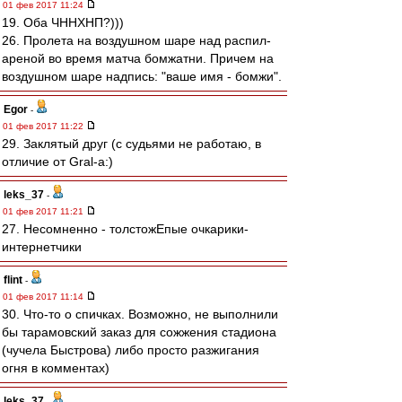
01 фев 2017 11:24
19. Оба ЧННХНП?)))
26. Пролета на воздушном шаре над распил-
ареной во время матча бомжатни. Причем на
воздушном шаре надпись: "ваше имя - бомжи".
Egor
-
01 фев 2017 11:22
29. Заклятый друг (с судьями не работаю, в
отличие от Gral-a:)
leks_37
-
01 фев 2017 11:21
27. Несомненно - толстожЕпые очкарики-
интернетчики
flint
-
01 фев 2017 11:14
30. Что-то о спичках. Возможно, не выполнили
бы тарамовский заказ для сожжения стадиона
(чучела Быстрова) либо просто разжигания
огня в комментах)
leks_37
-