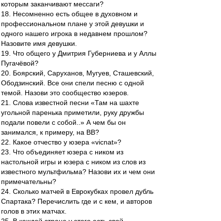
которым заканчивают мессаги?
18. Несомненно есть общее в духовном и
профессиональном плане у этой девушки и
одного нашего игрока в недавнем прошлом?
Назовите имя девушки.
19. Что общего у Дмитрия Губерниева и у Аллы
Пугачёвой?
20. Боярский, Саруханов, Мугуев, Сташевский,
Ободзинский. Все они спели песню с одной
темой. Назови это сообщество юзеров.
21. Слова известной песни «Там на шахте
угольной паренька приметили, руку дружбы
подали повели с собой..» А чем бы он
занимался, к примеру, на ВВ?
22. Какое отчество у юзера «vicnat»?
23. Что объединяет юзера с ником из
настольной игры и юзера с ником из слов из
известного мультфильма? Назови их и чем они
примечательны?
24. Сколько матчей в Еврокубках провел дубль
Спартака? Перечислить где и с кем, и авторов
голов в этих матчах.