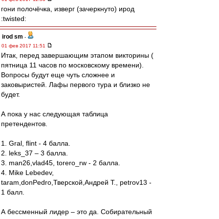
гони полочёчка, изверг (зачеркнуто) ирод
:twisted:
irod sm
-
01 фев 2017 11:51
Итак, перед завершающим этапом викторины (
пятница 11 часов по московскому времени).
Вопросы будут еще чуть сложнее и
заковыристей. Лафы первого тура и близко не
будет.
А пока у нас следующая таблица
претендентов.
1. Gral, flint - 4 балла.
2. leks_37 – 3 балла.
3. man26,vlad45, torero_rw - 2 балла.
4. Mike Lebedev,
taram,donPedro,Тверской,Андрей Т., petrov13 -
1 балл.
А бессменный лидер – это да. Собирательный