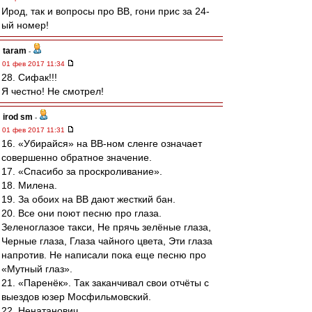
Ирод, так и вопросы про ВВ, гони прис за 24-
ый номер!
taram
-
01 фев 2017 11:34
28. Сифак!!!
Я честно! Не смотрел!
irod sm
-
01 фев 2017 11:31
16. «Убирайся» на ВВ-ном сленге означает
совершенно обратное значение.
17. «Спасибо за проскроливание».
18. Милена.
19. За обоих на ВВ дают жесткий бан.
20. Все они поют песню про глаза.
Зеленоглазое такси, Не прячь зелёные глаза,
Черные глаза, Глаза чайного цвета, Эти глаза
напротив. Не написали пока еще песню про
«Мутный глаз».
21. «Паренёк». Так заканчивал свои отчёты с
выездов юзер Мосфильмовский.
22. Ненатанович.