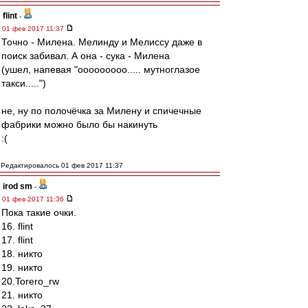
flint
-
01 фев 2017 11:37
Точно - Милена. Мелинду и Мелиссу даже в
поиск забивал. А она - сука - Милена
(ушел, напевая "ооооооооо..... мутноглазое
такси.....")
не, ну по полочёчка за Милену и спичечные
фабрики можно было бы накинуть
:(
Редактировалось 01 фев 2017 11:37
irod sm
-
01 фев 2017 11:36
Пока такие очки.
16. flint
17. flint
18. никто
19. никто
20.Torero_rw
21. никто