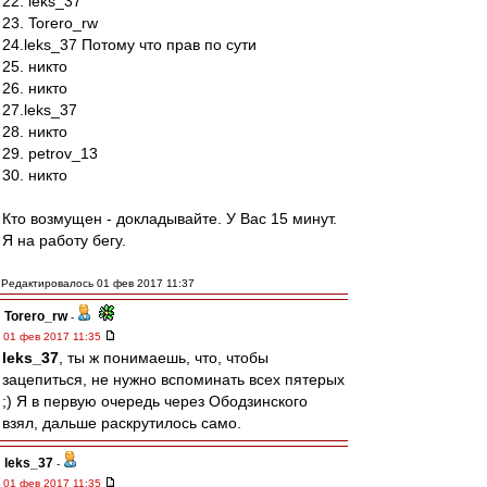
22. leks_37
23. Torero_rw
24.leks_37 Потому что прав по сути
25. никто
26. никто
27.leks_37
28. никто
29. petrov_13
30. никто
Кто возмущен - докладывайте. У Вас 15 минут.
Я на работу бегу.
Редактировалось 01 фев 2017 11:37
Torero_rw
-
01 фев 2017 11:35
leks_37
, ты ж понимаешь, что, чтобы
зацепиться, не нужно вспоминать всех пятерых
;) Я в первую очередь через Ободзинского
взял, дальше раскрутилось само.
leks_37
-
01 фев 2017 11:35