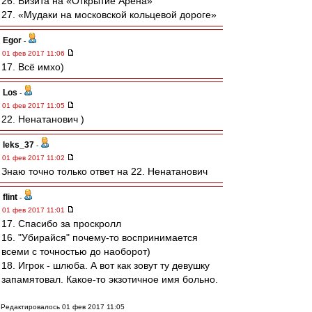
26. Визита на «Открытие Арена»
27. «Мудаки на московской кольцевой дороге»
Egor
-
01 фев 2017 11:06
17. Всё имхо)
Los
-
01 фев 2017 11:05
22. Ненатанович )
leks_37
-
01 фев 2017 11:02
Знаю точно только ответ на 22. Ненатанович
flint
-
01 фев 2017 11:01
17. Спасибо за проскролл
16. "Убирайся" почему-то воспринимается
всеми с точностью до наоборот)
18. Игрок - шлюба. А вот как зовут ту девушку
запамятовал. Какое-то экзотичное имя больно.
Редактировалось 01 фев 2017 11:05