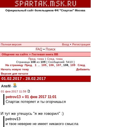
Официальный сайт болельщиков ФК "Спартак" Москва
Полная версия
Вход
•
Регистрация
FAQ
•
Поиск
Общение на сайте
Гостевая книга ВВ
»
Пред. тема
|
След. тема
Страница
108
из
109
[ Сообщений: 5410 ]
На страницу
Пред.
1
...
105
,
106
,
107
,
108
,
109
След.
Начать новую тему
Добавить
Версия для печати
01.02.2017 - 28.02.2017
Ansfil
-
01 фев 2017 11:59
petrov13 » 01 фев 2017 11:01
Спартак потеряет и ты огорчишься
И тут же утешусь "я же говорил" :)
petrov13
и твое неверие не имеет никакого смысла