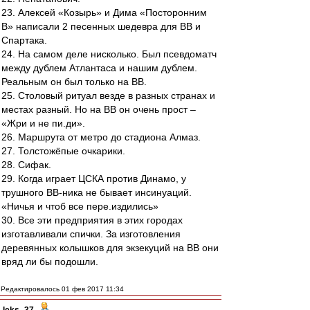
23. Алексей «Козырь» и Дима «Посторонним
В» написали 2 песенных шедевра для ВВ и
Спартака.
24. На самом деле нисколько. Был псевдоматч
между дублем Атлантаса и нашим дублем.
Реальным он был только на ВВ.
25. Столовый ритуал везде в разных странах и
местах разный. Но на ВВ он очень прост –
«Жри и не пи.ди».
26. Маршрута от метро до стадиона Алмаз.
27. Толстожёпые очкарики.
28. Сифак.
29. Когда играет ЦСКА против Динамо, у
трушного ВВ-ника не бывает инсинуаций.
«Ничья и чтоб все пере.издились»
30. Все эти предприятия в этих городах
изготавливали спички. За изготовления
деревянных колышков для экзекуций на ВВ они
вряд ли бы подошли.
Редактировалось 01 фев 2017 11:34