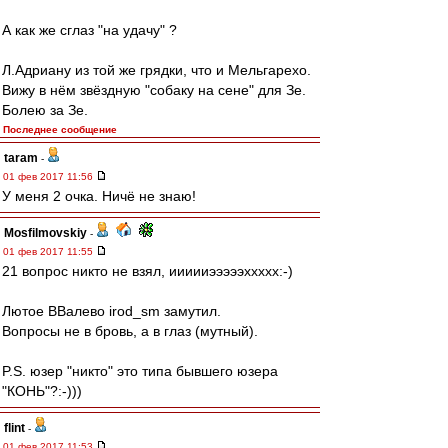
А как же сглаз "на удачу" ?
Л.Адриану из той же грядки, что и Мельгарехо.
Вижу в нём звёздную "собаку на сене" для Зе.
Болею за Зе.
Последнее сообщение
taram
-
01 фев 2017 11:56
У меня 2 очка. Ничё не знаю!
Mosfilmovskiy
-
01 фев 2017 11:55
21 вопрос никто не взял, иииииэээээххххх:-)
Лютое ВВалево irod_sm замутил.
Вопросы не в бровь, а в глаз (мутный).
P.S. юзер "никто" это типа бывшего юзера
"КОНЬ"?:-)))
flint
-
01 фев 2017 11:53