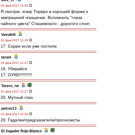
leks_37
-
01 фев 2017 11:30
Я смотрю, юзер Тореро в хорошей форме к
завтрашней чгкашечке. Вспомнить "глаза
чайного цвета" Сташевского - дорогого стоит.
Vavulin5
-
01 фев 2017 11:29
17. Сорри если уже постили.
taram
-
01 фев 2017 11:27
16. Убирайся
17. ОУКБ!!!!!!!!!!!
Torero_rw
-
01 фев 2017 11:27
20. Мутный глаз.
petrov13
-
01 фев 2017 11:26
20. Гадалки/предсказатели/прогнозисты
El Jugador Rojo-Blanco
-