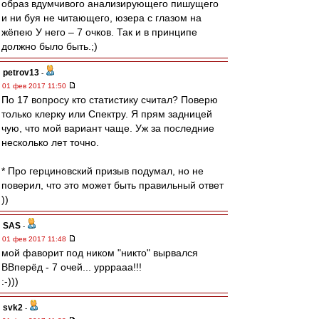
образ вдумчивого анализирующего пишущего
и ни буя не читающего, юзера с глазом на
жёпею У него – 7 очков. Так и в принципе
должно было быть.;)
petrov13
-
01 фев 2017 11:50
По 17 вопросу кто статистику считал? Поверю
только клерку или Спектру. Я прям задницей
чую, что мой вариант чаще. Уж за последние
несколько лет точно.
* Про герциновский призыв подумал, но не
поверил, что это может быть правильный ответ
))
SAS
-
01 фев 2017 11:48
мой фаворит под ником "никто" вырвался
ВВперёд - 7 очей... урррааа!!!
:-)))
svk2
-