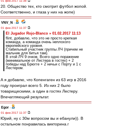
01 фев 2017 11:38
20. Общество тех, кто смотрит футбол жопой.
Соответственно, и глаза у них на жопе)
VNV_N
-
01 фев 2017 11:37
El Jugador Rojo-Blanco » 01.02.2017 11:13
flint, добавлю, что это не просто крепкая
команда, а команда очень неплохого
европейского уровня.
Стабильный участник группы ЛЧ (причем не
мальчик для битья там).
В этой ЛЧ 9 очков. Всего одно поражение
(минимальное от Лестера в гостях) + 2
победы над Брюгге + 2 ничьи с Порту и 1 с
Лестером.
А я добавлю, что Копенгаген из 63 игр в 2016
году проиграл всего 5. Из них 2 было
товарищескими, а один в гостях Лестеру.
Впечатляющий результат.
Egor
-
01 фев 2017 11:37
Юрий, ну с 30м вопросом вы и ебанули)). В
остальном понравилась викторина.г