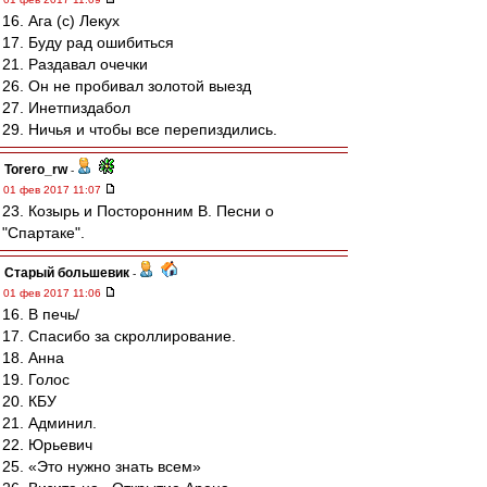
16. Ага (с) Лекух
17. Буду рад ошибиться
21. Раздавал очечки
26. Он не пробивал золотой выезд
27. Инетпиздабол
29. Ничья и чтобы все перепиздились.
Torero_rw
-
01 фев 2017 11:07
23. Козырь и Посторонним В. Песни о
"Спартаке".
Старый большевик
-
01 фев 2017 11:06
16. В печь/
17. Спасибо за скроллирование.
18. Анна
19. Голос
20. КБУ
21. Админил.
22. Юрьевич
25. «Это нужно знать всем»