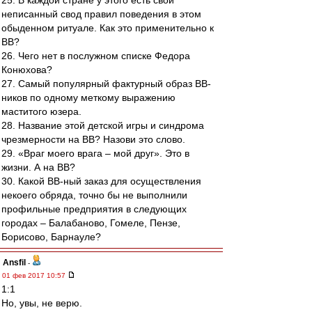
25. В каждой стране у этого есть свой
неписанный свод правил поведения в этом
обыденном ритуале. Как это применительно к
ВВ?
26. Чего нет в послужном списке Федора
Конюхова?
27. Самый популярный фактурный образ ВВ-
ников по одному меткому выражению
маститого юзера.
28. Название этой детской игры и синдрома
чрезмерности на ВВ? Назови это слово.
29. «Враг моего врага – мой друг». Это в
жизни. А на ВВ?
30. Какой ВВ-ный заказ для осуществления
некоего обряда, точно бы не выполнили
профильные предприятия в следующих
городах – Балабаново, Гомеле, Пензе,
Борисово, Барнауле?
Ansfil
-
01 фев 2017 10:57
1:1
Но, увы, не верю.