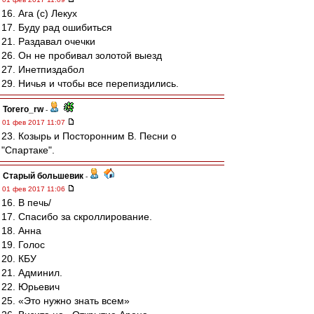
16. Ага (с) Лекух
17. Буду рад ошибиться
21. Раздавал очечки
26. Он не пробивал золотой выезд
27. Инетпиздабол
29. Ничья и чтобы все перепиздились.
Torero_rw
-
01 фев 2017 11:07
23. Козырь и Посторонним В. Песни о
"Спартаке".
Старый большевик
-
01 фев 2017 11:06
16. В печь/
17. Спасибо за скроллирование.
18. Анна
19. Голос
20. КБУ
21. Админил.
22. Юрьевич
25. «Это нужно знать всем»