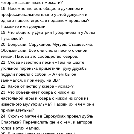
которым заканчивают мессаги?
18. Несомненно есть общее в духовном и
профессиональном плане у этой девушки и
одного нашего игрока в недавнем прошлом?
Назовите имя девушки.
19. Что общего у Дмитрия Губерниева и у Аллы
Пугачёвой?
20. Боярский, Саруханов, Мугуев, Сташевский,
Ободзинский. Все они спели песню с одной
темой. Назови это сообщество юзеров.
21. Слова известной песни «Там на шахте
угольной паренька приметили, руку дружбы
подали повели с собой..» А чем бы он
занимался, к примеру, на ВВ?
22. Какое отчество у юзера «vicnat»?
23. Что объединяет юзера с ником из
настольной игры и юзера с ником из слов из
известного мультфильма? Назови их и чем они
примечательны?
24. Сколько матчей в Еврокубках провел дубль
Спартака? Перечислить где и с кем, и авторов
голов в этих матчах.