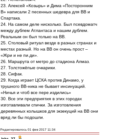
23. Алексей «Козырь» и Дима «Посторонним
В» написали 2 песенных шедевра для ВВ и
Спартака.
24. На самом деле нисколько. Был псевдоматч
между дублем Атлантаса и нашим дублем.
Реальным он был только на ВВ.
25. Столовый ритуал везде в разных странах и
местах разный. Но на ВВ он очень прост –
«Жри и не пи.ди».
26. Маршрута от метро до стадиона Алмаз.
27. Толстожёпые очкарики.
28. Сифак.
29. Когда играет ЦСКА против Динамо, у
трушного ВВ-ника не бывает инсинуаций.
«Ничья и чтоб все пере.издились»
30. Все эти предприятия в этих городах
изготавливали спички. За изготовления
деревянных колышков для экзекуций на ВВ они
вряд ли бы подошли.
Редактировалось 01 фев 2017 11:34