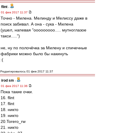
flint
-
01 фев 2017 11:37
Точно - Милена. Мелинду и Мелиссу даже в
поиск забивал. А она - сука - Милена
(ушел, напевая "ооооооооо..... мутноглазое
такси.....")
не, ну по полочёчка за Милену и спичечные
фабрики можно было бы накинуть
:(
Редактировалось 01 фев 2017 11:37
irod sm
-
01 фев 2017 11:36
Пока такие очки.
16. flint
17. flint
18. никто
19. никто
20.Torero_rw
21. никто