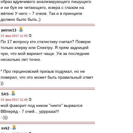
образ вдумчивого анализирующего пишущего
и ни буя не читающего, юзера с глазом на
жёпею У него – 7 очков. Так и в принципе
должно было быть.;)
petrov13
-
01 фев 2017 11:50
По 17 вопросу кто статистику считал? Поверю
только клерку или Спектру. Я прям задницей
чую, что мой вариант чаще. Уж за последние
несколько лет точно.
* Про герциновский призыв подумал, но не
поверил, что это может быть правильный ответ
))
SAS
-
01 фев 2017 11:48
мой фаворит под ником "никто" вырвался
ВВперёд - 7 очей... урррааа!!!
:-)))
svk2
-