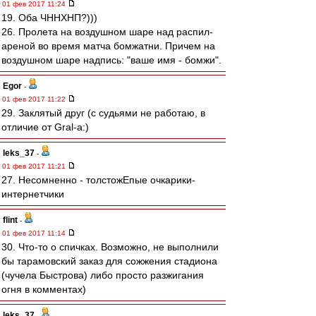
01 фев 2017 11:24
19. Оба ЧННХНП?)))
26. Пролета на воздушном шаре над распил-
ареной во время матча бомжатни. Причем на
воздушном шаре надпись: "ваше имя - бомжи".
Egor
-
01 фев 2017 11:22
29. Заклятый друг (с судьями не работаю, в
отличие от Gral-a:)
leks_37
-
01 фев 2017 11:21
27. Несомненно - толстожЕпые очкарики-
интернетчики
flint
-
01 фев 2017 11:14
30. Что-то о спичках. Возможно, не выполнили
бы тарамовский заказ для сожжения стадиона
(чучела Быстрова) либо просто разжигания
огня в комментах)
leks_37
-