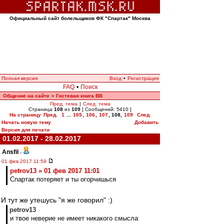
Официальный сайт болельщиков ФК "Спартак" Москва
Полная версия
Вход
•
Регистрация
FAQ
•
Поиск
Общение на сайте
Гостевая книга ВВ
»
Пред. тема
|
След. тема
Страница
108
из
109
[ Сообщений: 5410 ]
На страницу
Пред.
1
...
105
,
106
,
107
,
108
,
109
След.
Начать новую тему
Добавить
Версия для печати
01.02.2017 - 28.02.2017
Ansfil
-
01 фев 2017 11:59
petrov13 » 01 фев 2017 11:01
Спартак потеряет и ты огорчишься
И тут же утешусь "я же говорил" :)
petrov13
и твое неверие не имеет никакого смысла