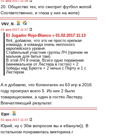
01 фев 2017 11:38
20. Общество тех, кто смотрит футбол жопой.
Соответственно, и глаза у них на жопе)
VNV_N
-
01 фев 2017 11:37
El Jugador Rojo-Blanco » 01.02.2017 11:13
flint, добавлю, что это не просто крепкая
команда, а команда очень неплохого
европейского уровня.
Стабильный участник группы ЛЧ (причем не
мальчик для битья там).
В этой ЛЧ 9 очков. Всего одно поражение
(минимальное от Лестера в гостях) + 2
победы над Брюгге + 2 ничьи с Порту и 1 с
Лестером.
А я добавлю, что Копенгаген из 63 игр в 2016
году проиграл всего 5. Из них 2 было
товарищескими, а один в гостях Лестеру.
Впечатляющий результат.
Egor
-
01 фев 2017 11:37
Юрий, ну с 30м вопросом вы и ебанули)). В
остальном понравилась викторина.г