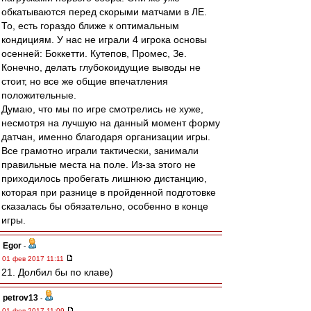
обкатываются перед скорыми матчами в ЛЕ.
То, есть гораздо ближе к оптимальным
кондициям. У нас не играли 4 игрока основы
осенней: Боккетти. Кутепов, Промес, Зе.
Конечно, делать глубокоидущие выводы не
стоит, но все же общие впечатления
положительные.
Думаю, что мы по игре смотрелись не хуже,
несмотря на лучшую на данный момент форму
датчан, именно благодаря организации игры.
Все грамотно играли тактически, занимали
правильные места на поле. Из-за этого не
приходилось пробегать лишнюю дистанцию,
которая при разнице в пройденной подготовке
сказалась бы обязательно, особенно в конце
игры.
Egor
-
01 фев 2017 11:11
21. Долбил бы по клаве)
petrov13
-
01 фев 2017 11:09