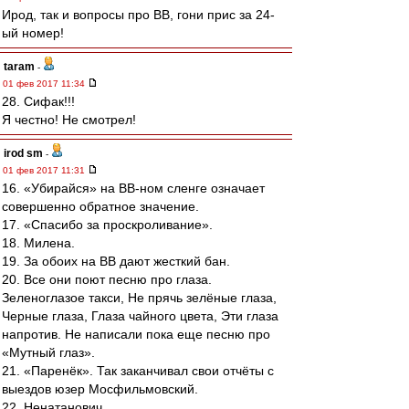
Ирод, так и вопросы про ВВ, гони прис за 24-
ый номер!
taram
-
01 фев 2017 11:34
28. Сифак!!!
Я честно! Не смотрел!
irod sm
-
01 фев 2017 11:31
16. «Убирайся» на ВВ-ном сленге означает
совершенно обратное значение.
17. «Спасибо за проскроливание».
18. Милена.
19. За обоих на ВВ дают жесткий бан.
20. Все они поют песню про глаза.
Зеленоглазое такси, Не прячь зелёные глаза,
Черные глаза, Глаза чайного цвета, Эти глаза
напротив. Не написали пока еще песню про
«Мутный глаз».
21. «Паренёк». Так заканчивал свои отчёты с
выездов юзер Мосфильмовский.
22. Ненатанович.