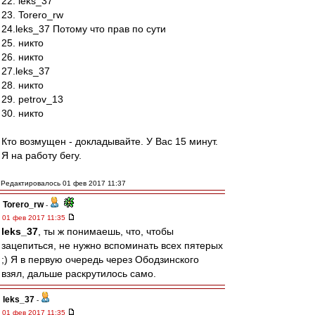
22. leks_37
23. Torero_rw
24.leks_37 Потому что прав по сути
25. никто
26. никто
27.leks_37
28. никто
29. petrov_13
30. никто
Кто возмущен - докладывайте. У Вас 15 минут.
Я на работу бегу.
Редактировалось 01 фев 2017 11:37
Torero_rw
-
01 фев 2017 11:35
leks_37
, ты ж понимаешь, что, чтобы
зацепиться, не нужно вспоминать всех пятерых
;) Я в первую очередь через Ободзинского
взял, дальше раскрутилось само.
leks_37
-
01 фев 2017 11:35