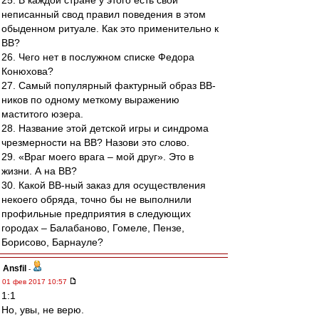
25. В каждой стране у этого есть свой
неписанный свод правил поведения в этом
обыденном ритуале. Как это применительно к
ВВ?
26. Чего нет в послужном списке Федора
Конюхова?
27. Самый популярный фактурный образ ВВ-
ников по одному меткому выражению
маститого юзера.
28. Название этой детской игры и синдрома
чрезмерности на ВВ? Назови это слово.
29. «Враг моего врага – мой друг». Это в
жизни. А на ВВ?
30. Какой ВВ-ный заказ для осуществления
некоего обряда, точно бы не выполнили
профильные предприятия в следующих
городах – Балабаново, Гомеле, Пензе,
Борисово, Барнауле?
Ansfil
-
01 фев 2017 10:57
1:1
Но, увы, не верю.