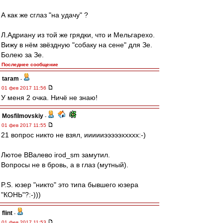
А как же сглаз "на удачу" ?
Л.Адриану из той же грядки, что и Мельгарехо.
Вижу в нём звёздную "собаку на сене" для Зе.
Болею за Зе.
Последнее сообщение
taram
-
01 фев 2017 11:56
У меня 2 очка. Ничё не знаю!
Mosfilmovskiy
-
01 фев 2017 11:55
21 вопрос никто не взял, иииииэээээххххх:-)
Лютое ВВалево irod_sm замутил.
Вопросы не в бровь, а в глаз (мутный).
P.S. юзер "никто" это типа бывшего юзера
"КОНЬ"?:-)))
flint
-
01 фев 2017 11:53