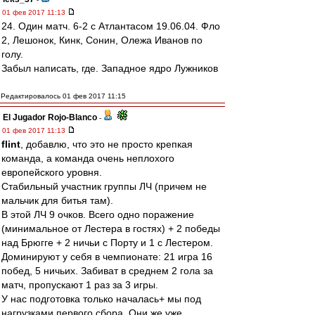
01 фев 2017 11:13
24. Один матч. 6-2 с Атлантасом 19.06.04. Фло
2, Лешонок, Кинк, Сонин, Олежа Иванов по
голу.
Забыл написать, где. Западное ядро Лужников
Редактировалось 01 фев 2017 11:15
El Jugador Rojo-Blanco
-
01 фев 2017 11:13
flint
, добавлю, что это не просто крепкая
команда, а команда очень неплохого
европейского уровня.
Стабильный участник группы ЛЧ (причем не
мальчик для битья там).
В этой ЛЧ 9 очков. Всего одно поражение
(минимальное от Лестера в гостях) + 2 победы
над Брюгге + 2 ничьи с Порту и 1 с Лестером.
Доминируют у себя в чемпионате: 21 игра 16
побед, 5 ничьих. Забиват в среднем 2 гола за
матч, пропускают 1 раз за 3 игры.
У нас подготовка только началась+ мы под
нагрузками первого сбора. Они же уже