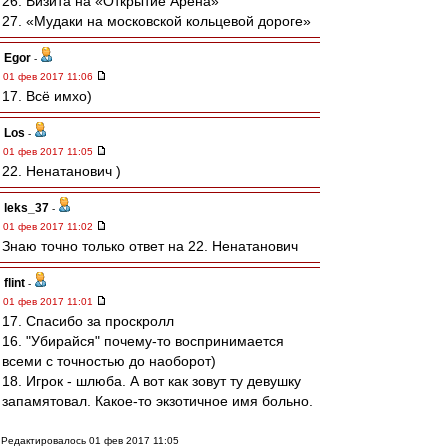
26. Визита на «Открытие Арена»
27. «Мудаки на московской кольцевой дороге»
Egor
-
01 фев 2017 11:06
17. Всё имхо)
Los
-
01 фев 2017 11:05
22. Ненатанович )
leks_37
-
01 фев 2017 11:02
Знаю точно только ответ на 22. Ненатанович
flint
-
01 фев 2017 11:01
17. Спасибо за проскролл
16. "Убирайся" почему-то воспринимается
всеми с точностью до наоборот)
18. Игрок - шлюба. А вот как зовут ту девушку
запамятовал. Какое-то экзотичное имя больно.
Редактировалось 01 фев 2017 11:05