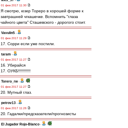
leks_37
-
01 фев 2017 11:30
Я смотрю, юзер Тореро в хорошей форме к
завтрашней чгкашечке. Вспомнить "глаза
чайного цвета" Сташевского - дорогого стоит.
Vavulin5
-
01 фев 2017 11:29
17. Сорри если уже постили.
taram
-
01 фев 2017 11:27
16. Убирайся
17. ОУКБ!!!!!!!!!!!
Torero_rw
-
01 фев 2017 11:27
20. Мутный глаз.
petrov13
-
01 фев 2017 11:26
20. Гадалки/предсказатели/прогнозисты
El Jugador Rojo-Blanco
-