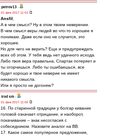
petrov13
-
01 фев 2017 11:01
Ansfil
,
А в чем смысл? Ну в этом твоем неверении.
В чем смысл веры людей во что-то хорошее я
понимаю. Даже если оно не случится, это
хорошее.
Но для чего не верить? Еще и предупреждать
всех об этом. У тебя ведь нет удачного исхода.
Либо твоя вера правильна, Спартак потеряет и
ты огорчишься. Либо ты ошибаешься, все
будет хорошо и твое неверие не имеет
никакого смысла.
Или я просто не догоняю?
irod sm
-
01 фев 2017 11:00
16. По старинной традиции у болгар кивание
головой означает отрицание, и наоборот,
покачивание – знак несогласия с
собеседником. Назовите аналог на ВВ.
17. Какое самое популярное предложение,