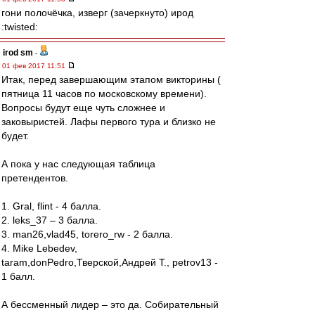
гони полочёчка, изверг (зачеркнуто) ирод
:twisted:
irod sm
-
01 фев 2017 11:51
Итак, перед завершающим этапом викторины (
пятница 11 часов по московскому времени).
Вопросы будут еще чуть сложнее и
заковыристей. Лафы первого тура и близко не
будет.
А пока у нас следующая таблица
претендентов.
1. Gral, flint - 4 балла.
2. leks_37 – 3 балла.
3. man26,vlad45, torero_rw - 2 балла.
4. Mike Lebedev,
taram,donPedro,Тверской,Андрей Т., petrov13 -
1 балл.
А бессменный лидер – это да. Собирательный