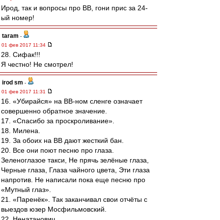
Ирод, так и вопросы про ВВ, гони прис за 24-
ый номер!
taram
-
01 фев 2017 11:34
28. Сифак!!!
Я честно! Не смотрел!
irod sm
-
01 фев 2017 11:31
16. «Убирайся» на ВВ-ном сленге означает
совершенно обратное значение.
17. «Спасибо за проскроливание».
18. Милена.
19. За обоих на ВВ дают жесткий бан.
20. Все они поют песню про глаза.
Зеленоглазое такси, Не прячь зелёные глаза,
Черные глаза, Глаза чайного цвета, Эти глаза
напротив. Не написали пока еще песню про
«Мутный глаз».
21. «Паренёк». Так заканчивал свои отчёты с
выездов юзер Мосфильмовский.
22. Ненатанович.