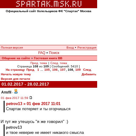
Официальный сайт болельщиков ФК "Спартак" Москва
Полная версия
Вход
•
Регистрация
FAQ
•
Поиск
Общение на сайте
Гостевая книга ВВ
»
Пред. тема
|
След. тема
Страница
108
из
109
[ Сообщений: 5410 ]
На страницу
Пред.
1
...
105
,
106
,
107
,
108
,
109
След.
Начать новую тему
Добавить
Версия для печати
01.02.2017 - 28.02.2017
Ansfil
-
01 фев 2017 11:59
petrov13 » 01 фев 2017 11:01
Спартак потеряет и ты огорчишься
И тут же утешусь "я же говорил" :)
petrov13
и твое неверие не имеет никакого смысла