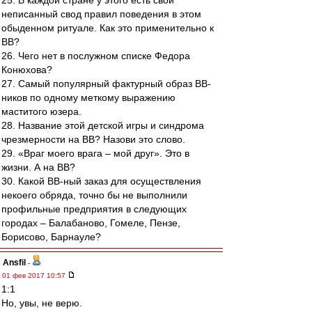
25. В каждой стране у этого есть свой
неписанный свод правил поведения в этом
обыденном ритуале. Как это применительно к
ВВ?
26. Чего нет в послужном списке Федора
Конюхова?
27. Самый популярный фактурный образ ВВ-
ников по одному меткому выражению
маститого юзера.
28. Название этой детской игры и синдрома
чрезмерности на ВВ? Назови это слово.
29. «Враг моего врага – мой друг». Это в
жизни. А на ВВ?
30. Какой ВВ-ный заказ для осуществления
некоего обряда, точно бы не выполнили
профильные предприятия в следующих
городах – Балабаново, Гомеле, Пензе,
Борисово, Барнауле?
Ansfil
-
01 фев 2017 10:57
1:1
Но, увы, не верю.