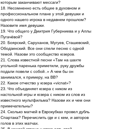
которым заканчивают мессаги?
18. Несомненно есть общее в духовном и
профессиональном плане у этой девушки и
одного нашего игрока в недавнем прошлом?
Назовите имя девушки.
19. Что общего у Дмитрия Губерниева и у Аллы
Пугачёвой?
20. Боярский, Саруханов, Мугуев, Сташевский,
Ободзинский. Все они спели песню с одной
темой. Назови это сообщество юзеров.
21. Слова известной песни «Там на шахте
угольной паренька приметили, руку дружбы
подали повели с собой..» А чем бы он
занимался, к примеру, на ВВ?
22. Какое отчество у юзера «vicnat»?
23. Что объединяет юзера с ником из
настольной игры и юзера с ником из слов из
известного мультфильма? Назови их и чем они
примечательны?
24. Сколько матчей в Еврокубках провел дубль
Спартака? Перечислить где и с кем, и авторов
голов в этих матчах.