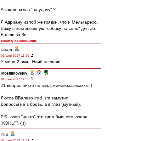
А как же сглаз "на удачу" ?
Л.Адриану из той же грядки, что и Мельгарехо.
Вижу в нём звёздную "собаку на сене" для Зе.
Болею за Зе.
Последнее сообщение
taram
-
01 фев 2017 11:56
У меня 2 очка. Ничё не знаю!
Mosfilmovskiy
-
01 фев 2017 11:55
21 вопрос никто не взял, иииииэээээххххх:-)
Лютое ВВалево irod_sm замутил.
Вопросы не в бровь, а в глаз (мутный).
P.S. юзер "никто" это типа бывшего юзера
"КОНЬ"?:-)))
flint
-
01 фев 2017 11:53