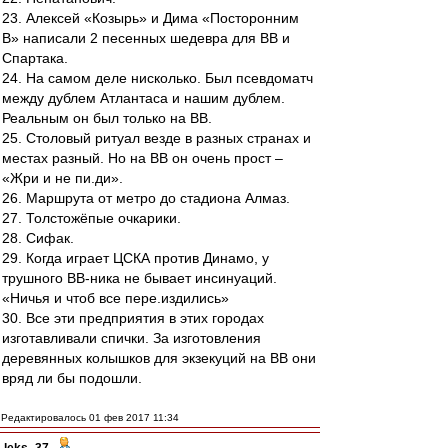
23. Алексей «Козырь» и Дима «Посторонним
В» написали 2 песенных шедевра для ВВ и
Спартака.
24. На самом деле нисколько. Был псевдоматч
между дублем Атлантаса и нашим дублем.
Реальным он был только на ВВ.
25. Столовый ритуал везде в разных странах и
местах разный. Но на ВВ он очень прост –
«Жри и не пи.ди».
26. Маршрута от метро до стадиона Алмаз.
27. Толстожёпые очкарики.
28. Сифак.
29. Когда играет ЦСКА против Динамо, у
трушного ВВ-ника не бывает инсинуаций.
«Ничья и чтоб все пере.издились»
30. Все эти предприятия в этих городах
изготавливали спички. За изготовления
деревянных колышков для экзекуций на ВВ они
вряд ли бы подошли.
Редактировалось 01 фев 2017 11:34