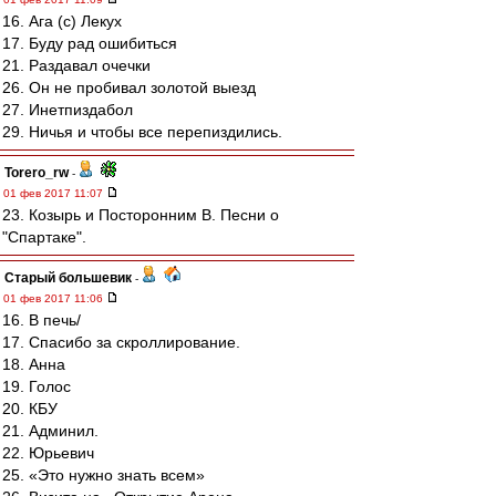
16. Ага (с) Лекух
17. Буду рад ошибиться
21. Раздавал очечки
26. Он не пробивал золотой выезд
27. Инетпиздабол
29. Ничья и чтобы все перепиздились.
Torero_rw
-
01 фев 2017 11:07
23. Козырь и Посторонним В. Песни о
"Спартаке".
Старый большевик
-
01 фев 2017 11:06
16. В печь/
17. Спасибо за скроллирование.
18. Анна
19. Голос
20. КБУ
21. Админил.
22. Юрьевич
25. «Это нужно знать всем»