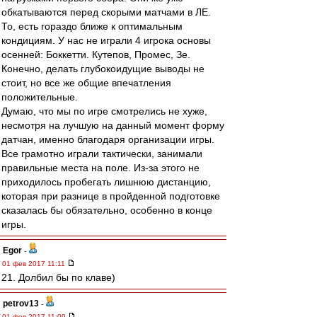
обкатываются перед скорыми матчами в ЛЕ.
То, есть гораздо ближе к оптимальным
кондициям. У нас не играли 4 игрока основы
осенней: Боккетти. Кутепов, Промес, Зе.
Конечно, делать глубокоидущие выводы не
стоит, но все же общие впечатления
положительные.
Думаю, что мы по игре смотрелись не хуже,
несмотря на лучшую на данный момент форму
датчан, именно благодаря организации игры.
Все грамотно играли тактически, занимали
правильные места на поле. Из-за этого не
приходилось пробегать лишнюю дистанцию,
которая при разнице в пройденной подготовке
сказалась бы обязательно, особенно в конце
игры.
Egor
-
01 фев 2017 11:11
21. Долбил бы по клаве)
petrov13
-
01 фев 2017 11:09