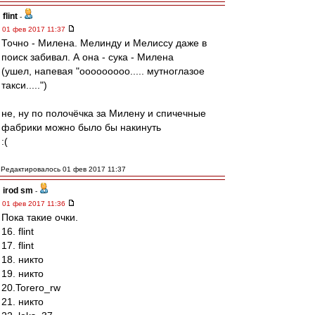
flint
-
01 фев 2017 11:37
Точно - Милена. Мелинду и Мелиссу даже в
поиск забивал. А она - сука - Милена
(ушел, напевая "ооооооооо..... мутноглазое
такси.....")
не, ну по полочёчка за Милену и спичечные
фабрики можно было бы накинуть
:(
Редактировалось 01 фев 2017 11:37
irod sm
-
01 фев 2017 11:36
Пока такие очки.
16. flint
17. flint
18. никто
19. никто
20.Torero_rw
21. никто