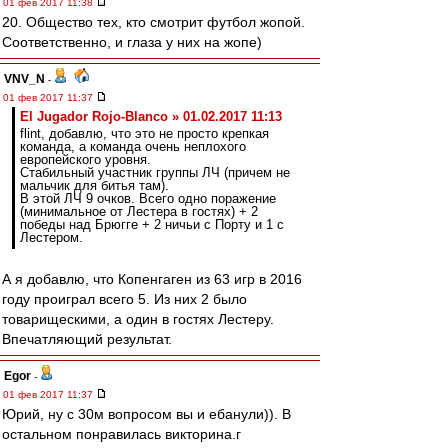
01 фев 2017 11:38
20. Общество тех, кто смотрит футбол жопой.
Соответственно, и глаза у них на жопе)
VNV_N
-
01 фев 2017 11:37
El Jugador Rojo-Blanco » 01.02.2017 11:13
flint, добавлю, что это не просто крепкая
команда, а команда очень неплохого
европейского уровня.
Стабильный участник группы ЛЧ (причем не
мальчик для битья там).
В этой ЛЧ 9 очков. Всего одно поражение
(минимальное от Лестера в гостях) + 2
победы над Брюгге + 2 ничьи с Порту и 1 с
Лестером.
А я добавлю, что Копенгаген из 63 игр в 2016
году проиграл всего 5. Из них 2 было
товарищескими, а один в гостях Лестеру.
Впечатляющий результат.
Egor
-
01 фев 2017 11:37
Юрий, ну с 30м вопросом вы и ебанули)). В
остальном понравилась викторина.г