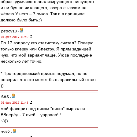
образ вдумчивого анализирующего пишущего
и ни буя не читающего, юзера с глазом на
жёпею У него – 7 очков. Так и в принципе
должно было быть.;)
petrov13
-
01 фев 2017 11:50
По 17 вопросу кто статистику считал? Поверю
только клерку или Спектру. Я прям задницей
чую, что мой вариант чаще. Уж за последние
несколько лет точно.
* Про герциновский призыв подумал, но не
поверил, что это может быть правильный ответ
))
SAS
-
01 фев 2017 11:48
мой фаворит под ником "никто" вырвался
ВВперёд - 7 очей... урррааа!!!
:-)))
svk2
-