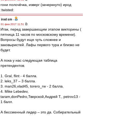
гони полочёчка, изверг (зачеркнуто) ирод
:twisted:
irod sm
-
01 фев 2017 11:51
Итак, перед завершающим этапом викторины (
пятница 11 часов по московскому времени).
Вопросы будут еще чуть сложнее и
заковыристей. Лафы первого тура и близко не
будет.
А пока у нас следующая таблица
претендентов.
1. Gral, flint - 4 балла.
2. leks_37 – 3 балла.
3. man26,vlad45, torero_rw - 2 балла.
4. Mike Lebedev,
taram,donPedro,Тверской,Андрей Т., petrov13 -
1 балл.
А бессменный лидер – это да. Собирательный