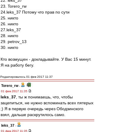
22. leks_37
23. Torero_rw
24.leks_37 Потому что прав по сути
25. никто
26. никто
27.leks_37
28. никто
29. petrov_13
30. никто
Кто возмущен - докладывайте. У Вас 15 минут.
Я на работу бегу.
Редактировалось 01 фев 2017 11:37
Torero_rw
-
01 фев 2017 11:35
leks_37
, ты ж понимаешь, что, чтобы
зацепиться, не нужно вспоминать всех пятерых
;) Я в первую очередь через Ободзинского
взял, дальше раскрутилось само.
leks_37
-
01 фев 2017 11:35