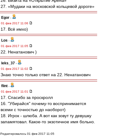
26. Визита на «Открытие Арена»
27. «Мудаки на московской кольцевой дороге»
Egor
-
01 фев 2017 11:06
17. Всё имхо)
Los
-
01 фев 2017 11:05
22. Ненатанович )
leks_37
-
01 фев 2017 11:02
Знаю точно только ответ на 22. Ненатанович
flint
-
01 фев 2017 11:01
17. Спасибо за проскролл
16. "Убирайся" почему-то воспринимается
всеми с точностью до наоборот)
18. Игрок - шлюба. А вот как зовут ту девушку
запамятовал. Какое-то экзотичное имя больно.
Редактировалось 01 фев 2017 11:05