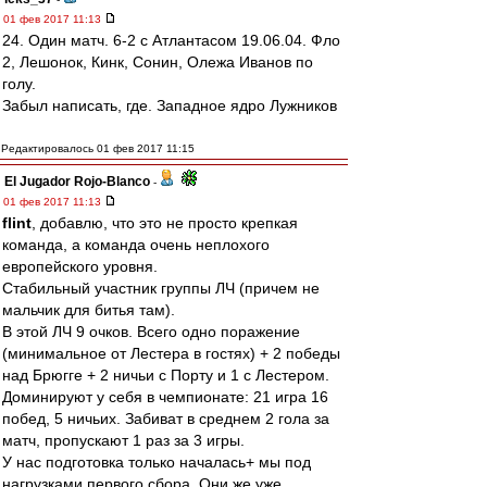
01 фев 2017 11:13
24. Один матч. 6-2 с Атлантасом 19.06.04. Фло
2, Лешонок, Кинк, Сонин, Олежа Иванов по
голу.
Забыл написать, где. Западное ядро Лужников
Редактировалось 01 фев 2017 11:15
El Jugador Rojo-Blanco
-
01 фев 2017 11:13
flint
, добавлю, что это не просто крепкая
команда, а команда очень неплохого
европейского уровня.
Стабильный участник группы ЛЧ (причем не
мальчик для битья там).
В этой ЛЧ 9 очков. Всего одно поражение
(минимальное от Лестера в гостях) + 2 победы
над Брюгге + 2 ничьи с Порту и 1 с Лестером.
Доминируют у себя в чемпионате: 21 игра 16
побед, 5 ничьих. Забиват в среднем 2 гола за
матч, пропускают 1 раз за 3 игры.
У нас подготовка только началась+ мы под
нагрузками первого сбора. Они же уже