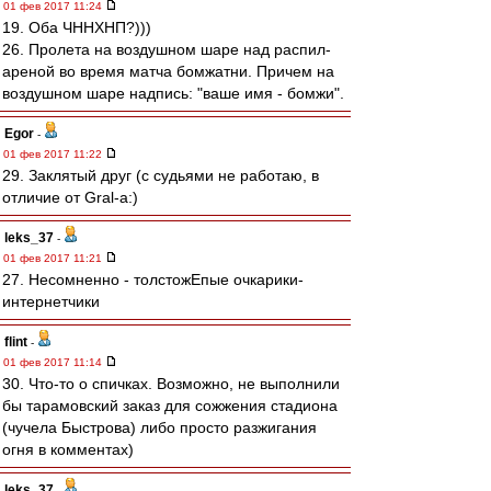
01 фев 2017 11:24
19. Оба ЧННХНП?)))
26. Пролета на воздушном шаре над распил-
ареной во время матча бомжатни. Причем на
воздушном шаре надпись: "ваше имя - бомжи".
Egor
-
01 фев 2017 11:22
29. Заклятый друг (с судьями не работаю, в
отличие от Gral-a:)
leks_37
-
01 фев 2017 11:21
27. Несомненно - толстожЕпые очкарики-
интернетчики
flint
-
01 фев 2017 11:14
30. Что-то о спичках. Возможно, не выполнили
бы тарамовский заказ для сожжения стадиона
(чучела Быстрова) либо просто разжигания
огня в комментах)
leks_37
-