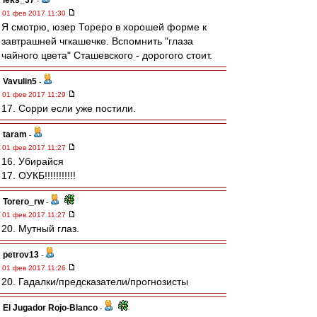
leks_37
-
01 фев 2017 11:30
Я смотрю, юзер Тореро в хорошей форме к
завтрашней чгкашечке. Вспомнить "глаза
чайного цвета" Сташевского - дорогого стоит.
Vavulin5
-
01 фев 2017 11:29
17. Сорри если уже постили.
taram
-
01 фев 2017 11:27
16. Убирайся
17. ОУКБ!!!!!!!!!!!
Torero_rw
-
01 фев 2017 11:27
20. Мутный глаз.
petrov13
-
01 фев 2017 11:26
20. Гадалки/предсказатели/прогнозисты
El Jugador Rojo-Blanco
-