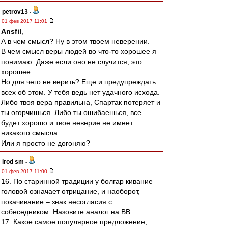
petrov13
-
01 фев 2017 11:01
Ansfil
,
А в чем смысл? Ну в этом твоем неверении.
В чем смысл веры людей во что-то хорошее я
понимаю. Даже если оно не случится, это
хорошее.
Но для чего не верить? Еще и предупреждать
всех об этом. У тебя ведь нет удачного исхода.
Либо твоя вера правильна, Спартак потеряет и
ты огорчишься. Либо ты ошибаешься, все
будет хорошо и твое неверие не имеет
никакого смысла.
Или я просто не догоняю?
irod sm
-
01 фев 2017 11:00
16. По старинной традиции у болгар кивание
головой означает отрицание, и наоборот,
покачивание – знак несогласия с
собеседником. Назовите аналог на ВВ.
17. Какое самое популярное предложение,