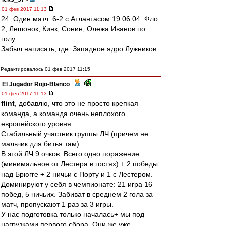
01 фев 2017 11:13
24. Один матч. 6-2 с Атлантасом 19.06.04. Фло
2, Лешонок, Кинк, Сонин, Олежа Иванов по
голу.
Забыл написать, где. Западное ядро Лужников
Редактировалось 01 фев 2017 11:15
El Jugador Rojo-Blanco
-
01 фев 2017 11:13
flint
, добавлю, что это не просто крепкая
команда, а команда очень неплохого
европейского уровня.
Стабильный участник группы ЛЧ (причем не
мальчик для битья там).
В этой ЛЧ 9 очков. Всего одно поражение
(минимальное от Лестера в гостях) + 2 победы
над Брюгге + 2 ничьи с Порту и 1 с Лестером.
Доминируют у себя в чемпионате: 21 игра 16
побед, 5 ничьих. Забиват в среднем 2 гола за
матч, пропускают 1 раз за 3 игры.
У нас подготовка только началась+ мы под
нагрузками первого сбора. Они же уже