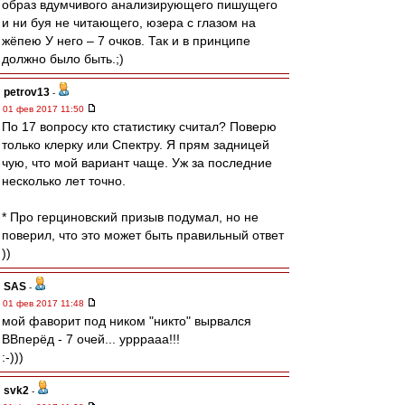
образ вдумчивого анализирующего пишущего
и ни буя не читающего, юзера с глазом на
жёпею У него – 7 очков. Так и в принципе
должно было быть.;)
petrov13
-
01 фев 2017 11:50
По 17 вопросу кто статистику считал? Поверю
только клерку или Спектру. Я прям задницей
чую, что мой вариант чаще. Уж за последние
несколько лет точно.
* Про герциновский призыв подумал, но не
поверил, что это может быть правильный ответ
))
SAS
-
01 фев 2017 11:48
мой фаворит под ником "никто" вырвался
ВВперёд - 7 очей... урррааа!!!
:-)))
svk2
-