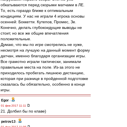
обкатываются перед скорыми матчами в ЛЕ.
То, есть гораздо ближе к оптимальным
кондициям. У нас не играли 4 игрока основы
осенней: Боккетти. Кутепов, Промес, Зе.
Конечно, делать глубокоидущие выводы не
стоит, но все же общие впечатления
положительные.
Думаю, что мы по игре смотрелись не хуже,
несмотря на лучшую на данный момент форму
датчан, именно благодаря организации игры.
Все грамотно играли тактически, занимали
правильные места на поле. Из-за этого не
приходилось пробегать лишнюю дистанцию,
которая при разнице в пройденной подготовке
сказалась бы обязательно, особенно в конце
игры.
Egor
-
01 фев 2017 11:11
21. Долбил бы по клаве)
petrov13
-
01 фев 2017 11:09