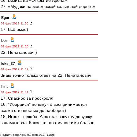
26. Визита на «Открытие Арена»
27. «Мудаки на московской кольцевой дороге»
Egor
-
01 фев 2017 11:06
17. Всё имхо)
Los
-
01 фев 2017 11:05
22. Ненатанович )
leks_37
-
01 фев 2017 11:02
Знаю точно только ответ на 22. Ненатанович
flint
-
01 фев 2017 11:01
17. Спасибо за проскролл
16. "Убирайся" почему-то воспринимается
всеми с точностью до наоборот)
18. Игрок - шлюба. А вот как зовут ту девушку
запамятовал. Какое-то экзотичное имя больно.
Редактировалось 01 фев 2017 11:05