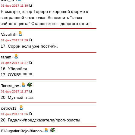
leks_37
-
01 фев 2017 11:30
Я смотрю, юзер Тореро в хорошей форме к
завтрашней чгкашечке. Вспомнить "глаза
чайного цвета" Сташевского - дорогого стоит.
Vavulin5
-
01 фев 2017 11:29
17. Сорри если уже постили.
taram
-
01 фев 2017 11:27
16. Убирайся
17. ОУКБ!!!!!!!!!!!
Torero_rw
-
01 фев 2017 11:27
20. Мутный глаз.
petrov13
-
01 фев 2017 11:26
20. Гадалки/предсказатели/прогнозисты
El Jugador Rojo-Blanco
-