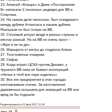
23. Алексей «Козырь» и Дима «Посторонним
В» написали 2 песенных шедевра для ВВ и
Спартака.
24. На самом деле нисколько. Был псевдоматч
между дублем Атлантаса и нашим дублем.
Реальным он был только на ВВ.
25. Столовый ритуал везде в разных странах и
местах разный. Но на ВВ он очень прост –
«Жри и не пи.ди».
26. Маршрута от метро до стадиона Алмаз.
27. Толстожёпые очкарики.
28. Сифак.
29. Когда играет ЦСКА против Динамо, у
трушного ВВ-ника не бывает инсинуаций.
«Ничья и чтоб все пере.издились»
30. Все эти предприятия в этих городах
изготавливали спички. За изготовления
деревянных колышков для экзекуций на ВВ они
вряд ли бы подошли.
Редактировалось 01 фев 2017 11:34