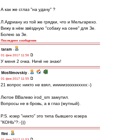
А как же сглаз "на удачу" ?
Л.Адриану из той же грядки, что и Мельгарехо.
Вижу в нём звёздную "собаку на сене" для Зе.
Болею за Зе.
Последнее сообщение
taram
-
01 фев 2017 11:56
У меня 2 очка. Ничё не знаю!
Mosfilmovskiy
-
01 фев 2017 11:55
21 вопрос никто не взял, иииииэээээххххх:-)
Лютое ВВалево irod_sm замутил.
Вопросы не в бровь, а в глаз (мутный).
P.S. юзер "никто" это типа бывшего юзера
"КОНЬ"?:-)))
flint
-
01 фев 2017 11:53