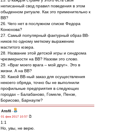
25. В каждой стране у этого есть свой
неписанный свод правил поведения в этом
обыденном ритуале. Как это применительно к
ВВ?
26. Чего нет в послужном списке Федора
Конюхова?
27. Самый популярный фактурный образ ВВ-
ников по одному меткому выражению
маститого юзера.
28. Название этой детской игры и синдрома
чрезмерности на ВВ? Назови это слово.
29. «Враг моего врага – мой друг». Это в
жизни. А на ВВ?
30. Какой ВВ-ный заказ для осуществления
некоего обряда, точно бы не выполнили
профильные предприятия в следующих
городах – Балабаново, Гомеле, Пензе,
Борисово, Барнауле?
Ansfil
-
01 фев 2017 10:57
1:1
Но, увы, не верю.