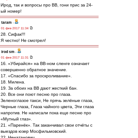
Ирод, так и вопросы про ВВ, гони прис за 24-
ый номер!
taram
-
01 фев 2017 11:34
28. Сифак!!!
Я честно! Не смотрел!
irod sm
-
01 фев 2017 11:31
16. «Убирайся» на ВВ-ном сленге означает
совершенно обратное значение.
17. «Спасибо за проскроливание».
18. Милена.
19. За обоих на ВВ дают жесткий бан.
20. Все они поют песню про глаза.
Зеленоглазое такси, Не прячь зелёные глаза,
Черные глаза, Глаза чайного цвета, Эти глаза
напротив. Не написали пока еще песню про
«Мутный глаз».
21. «Паренёк». Так заканчивал свои отчёты с
выездов юзер Мосфильмовский.
22. Ненатанович.