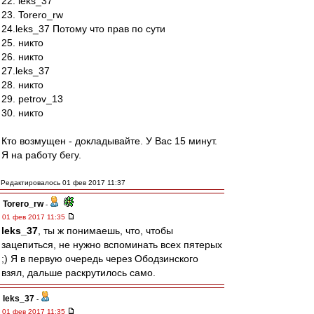
22. leks_37
23. Torero_rw
24.leks_37 Потому что прав по сути
25. никто
26. никто
27.leks_37
28. никто
29. petrov_13
30. никто
Кто возмущен - докладывайте. У Вас 15 минут.
Я на работу бегу.
Редактировалось 01 фев 2017 11:37
Torero_rw
-
01 фев 2017 11:35
leks_37
, ты ж понимаешь, что, чтобы
зацепиться, не нужно вспоминать всех пятерых
;) Я в первую очередь через Ободзинского
взял, дальше раскрутилось само.
leks_37
-
01 фев 2017 11:35