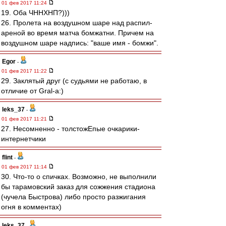
01 фев 2017 11:24
19. Оба ЧННХНП?)))
26. Пролета на воздушном шаре над распил-
ареной во время матча бомжатни. Причем на
воздушном шаре надпись: "ваше имя - бомжи".
Egor
-
01 фев 2017 11:22
29. Заклятый друг (с судьями не работаю, в
отличие от Gral-a:)
leks_37
-
01 фев 2017 11:21
27. Несомненно - толстожЕпые очкарики-
интернетчики
flint
-
01 фев 2017 11:14
30. Что-то о спичках. Возможно, не выполнили
бы тарамовский заказ для сожжения стадиона
(чучела Быстрова) либо просто разжигания
огня в комментах)
leks_37
-