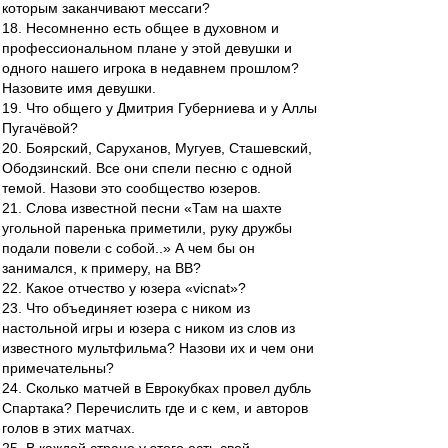
которым заканчивают мессаги?
18. Несомненно есть общее в духовном и
профессиональном плане у этой девушки и
одного нашего игрока в недавнем прошлом?
Назовите имя девушки.
19. Что общего у Дмитрия Губерниева и у Аллы
Пугачёвой?
20. Боярский, Саруханов, Мугуев, Сташевский,
Ободзинский. Все они спели песню с одной
темой. Назови это сообщество юзеров.
21. Слова известной песни «Там на шахте
угольной паренька приметили, руку дружбы
подали повели с собой..» А чем бы он
занимался, к примеру, на ВВ?
22. Какое отчество у юзера «vicnat»?
23. Что объединяет юзера с ником из
настольной игры и юзера с ником из слов из
известного мультфильма? Назови их и чем они
примечательны?
24. Сколько матчей в Еврокубках провел дубль
Спартака? Перечислить где и с кем, и авторов
голов в этих матчах.