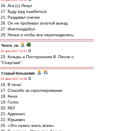
16. Ага (с) Лекух
17. Буду рад ошибиться
21. Раздавал очечки
26. Он не пробивал золотой выезд
27. Инетпиздабол
29. Ничья и чтобы все перепиздились.
Torero_rw
-
01 фев 2017 11:07
23. Козырь и Посторонним В. Песни о
"Спартаке".
Старый большевик
-
01 фев 2017 11:06
16. В печь/
17. Спасибо за скроллирование.
18. Анна
19. Голос
20. КБУ
21. Админил.
22. Юрьевич
25. «Это нужно знать всем»