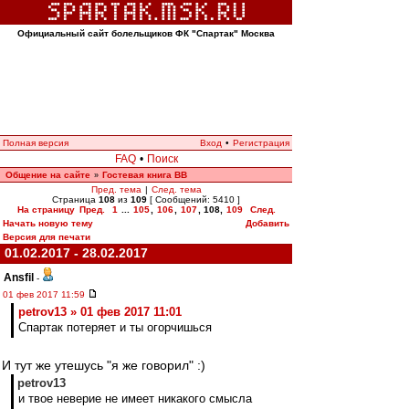
Официальный сайт болельщиков ФК "Спартак" Москва
Полная версия
Вход
•
Регистрация
FAQ
•
Поиск
Общение на сайте
Гостевая книга ВВ
»
Пред. тема
|
След. тема
Страница
108
из
109
[ Сообщений: 5410 ]
На страницу
Пред.
1
...
105
,
106
,
107
,
108
,
109
След.
Начать новую тему
Добавить
Версия для печати
01.02.2017 - 28.02.2017
Ansfil
-
01 фев 2017 11:59
petrov13 » 01 фев 2017 11:01
Спартак потеряет и ты огорчишься
И тут же утешусь "я же говорил" :)
petrov13
и твое неверие не имеет никакого смысла