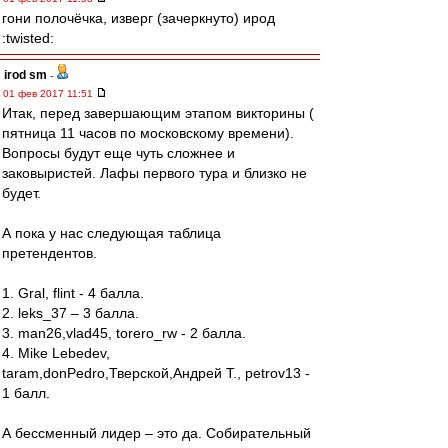
гони полочёчка, изверг (зачеркнуто) ирод
:twisted:
irod sm
-
01 фев 2017 11:51
Итак, перед завершающим этапом викторины (
пятница 11 часов по московскому времени).
Вопросы будут еще чуть сложнее и
заковыристей. Лафы первого тура и близко не
будет.
А пока у нас следующая таблица
претендентов.
1. Gral, flint - 4 балла.
2. leks_37 – 3 балла.
3. man26,vlad45, torero_rw - 2 балла.
4. Mike Lebedev,
taram,donPedro,Тверской,Андрей Т., petrov13 -
1 балл.
А бессменный лидер – это да. Собирательный