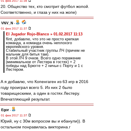
01 фев 2017 11:38
20. Общество тех, кто смотрит футбол жопой.
Соответственно, и глаза у них на жопе)
VNV_N
-
01 фев 2017 11:37
El Jugador Rojo-Blanco » 01.02.2017 11:13
flint, добавлю, что это не просто крепкая
команда, а команда очень неплохого
европейского уровня.
Стабильный участник группы ЛЧ (причем не
мальчик для битья там).
В этой ЛЧ 9 очков. Всего одно поражение
(минимальное от Лестера в гостях) + 2
победы над Брюгге + 2 ничьи с Порту и 1 с
Лестером.
А я добавлю, что Копенгаген из 63 игр в 2016
году проиграл всего 5. Из них 2 было
товарищескими, а один в гостях Лестеру.
Впечатляющий результат.
Egor
-
01 фев 2017 11:37
Юрий, ну с 30м вопросом вы и ебанули)). В
остальном понравилась викторина.г