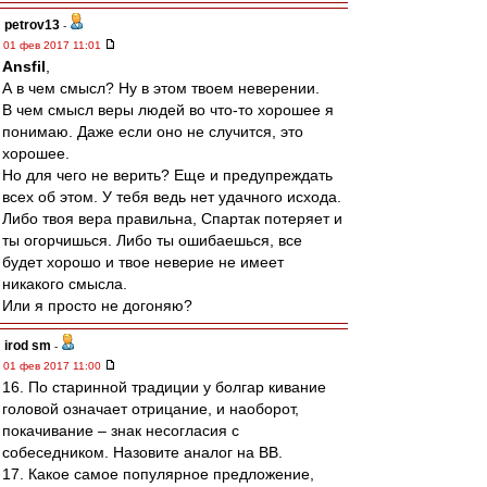
petrov13
-
01 фев 2017 11:01
Ansfil
,
А в чем смысл? Ну в этом твоем неверении.
В чем смысл веры людей во что-то хорошее я
понимаю. Даже если оно не случится, это
хорошее.
Но для чего не верить? Еще и предупреждать
всех об этом. У тебя ведь нет удачного исхода.
Либо твоя вера правильна, Спартак потеряет и
ты огорчишься. Либо ты ошибаешься, все
будет хорошо и твое неверие не имеет
никакого смысла.
Или я просто не догоняю?
irod sm
-
01 фев 2017 11:00
16. По старинной традиции у болгар кивание
головой означает отрицание, и наоборот,
покачивание – знак несогласия с
собеседником. Назовите аналог на ВВ.
17. Какое самое популярное предложение,