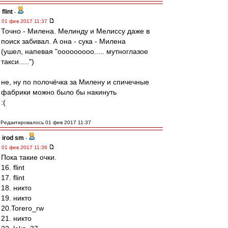
flint
-
01 фев 2017 11:37
Точно - Милена. Мелинду и Мелиссу даже в
поиск забивал. А она - сука - Милена
(ушел, напевая "ооооооооо..... мутноглазое
такси.....")
не, ну по полочёчка за Милену и спичечные
фабрики можно было бы накинуть
:(
Редактировалось 01 фев 2017 11:37
irod sm
-
01 фев 2017 11:36
Пока такие очки.
16. flint
17. flint
18. никто
19. никто
20.Torero_rw
21. никто