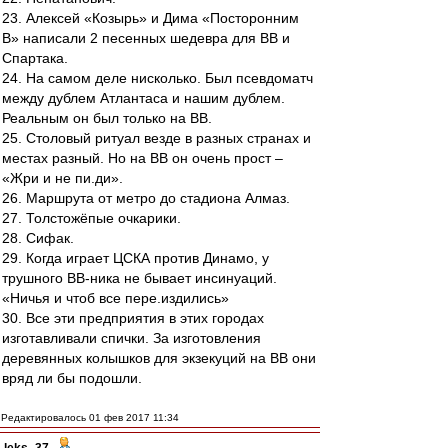
23. Алексей «Козырь» и Дима «Посторонним
В» написали 2 песенных шедевра для ВВ и
Спартака.
24. На самом деле нисколько. Был псевдоматч
между дублем Атлантаса и нашим дублем.
Реальным он был только на ВВ.
25. Столовый ритуал везде в разных странах и
местах разный. Но на ВВ он очень прост –
«Жри и не пи.ди».
26. Маршрута от метро до стадиона Алмаз.
27. Толстожёпые очкарики.
28. Сифак.
29. Когда играет ЦСКА против Динамо, у
трушного ВВ-ника не бывает инсинуаций.
«Ничья и чтоб все пере.издились»
30. Все эти предприятия в этих городах
изготавливали спички. За изготовления
деревянных колышков для экзекуций на ВВ они
вряд ли бы подошли.
Редактировалось 01 фев 2017 11:34