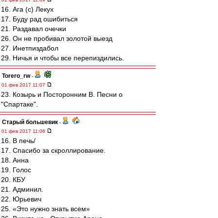
16. Ага (с) Лекух
17. Буду рад ошибиться
21. Раздавал очечки
26. Он не пробивал золотой выезд
27. Инетпиздабол
29. Ничья и чтобы все перепиздились.
Torero_rw
-
01 фев 2017 11:07
23. Козырь и Посторонним В. Песни о
"Спартаке".
Старый большевик
-
01 фев 2017 11:06
16. В печь/
17. Спасибо за скроллирование.
18. Анна
19. Голос
20. КБУ
21. Админил.
22. Юрьевич
25. «Это нужно знать всем»