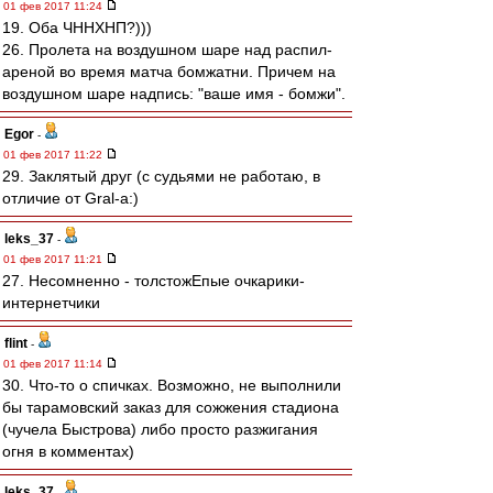
01 фев 2017 11:24
19. Оба ЧННХНП?)))
26. Пролета на воздушном шаре над распил-
ареной во время матча бомжатни. Причем на
воздушном шаре надпись: "ваше имя - бомжи".
Egor
-
01 фев 2017 11:22
29. Заклятый друг (с судьями не работаю, в
отличие от Gral-a:)
leks_37
-
01 фев 2017 11:21
27. Несомненно - толстожЕпые очкарики-
интернетчики
flint
-
01 фев 2017 11:14
30. Что-то о спичках. Возможно, не выполнили
бы тарамовский заказ для сожжения стадиона
(чучела Быстрова) либо просто разжигания
огня в комментах)
leks_37
-