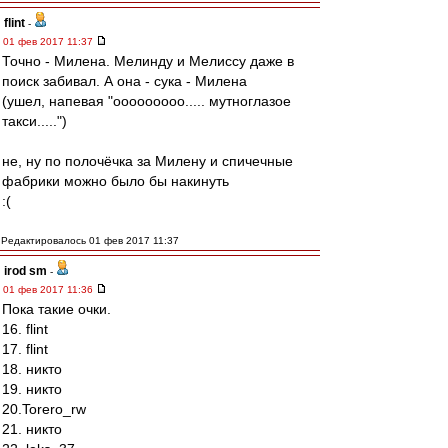
flint
-
01 фев 2017 11:37
Точно - Милена. Мелинду и Мелиссу даже в
поиск забивал. А она - сука - Милена
(ушел, напевая "ооооооооо..... мутноглазое
такси.....")
не, ну по полочёчка за Милену и спичечные
фабрики можно было бы накинуть
:(
Редактировалось 01 фев 2017 11:37
irod sm
-
01 фев 2017 11:36
Пока такие очки.
16. flint
17. flint
18. никто
19. никто
20.Torero_rw
21. никто