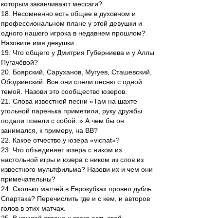
которым заканчивают мессаги?
18. Несомненно есть общее в духовном и
профессиональном плане у этой девушки и
одного нашего игрока в недавнем прошлом?
Назовите имя девушки.
19. Что общего у Дмитрия Губерниева и у Аллы
Пугачёвой?
20. Боярский, Саруханов, Мугуев, Сташевский,
Ободзинский. Все они спели песню с одной
темой. Назови это сообщество юзеров.
21. Слова известной песни «Там на шахте
угольной паренька приметили, руку дружбы
подали повели с собой..» А чем бы он
занимался, к примеру, на ВВ?
22. Какое отчество у юзера «vicnat»?
23. Что объединяет юзера с ником из
настольной игры и юзера с ником из слов из
известного мультфильма? Назови их и чем они
примечательны?
24. Сколько матчей в Еврокубках провел дубль
Спартака? Перечислить где и с кем, и авторов
голов в этих матчах.