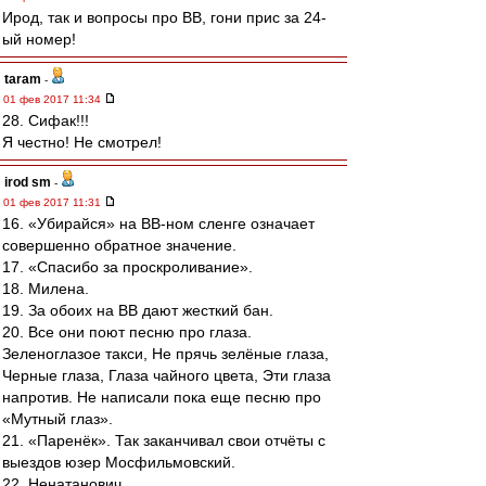
Ирод, так и вопросы про ВВ, гони прис за 24-
ый номер!
taram
-
01 фев 2017 11:34
28. Сифак!!!
Я честно! Не смотрел!
irod sm
-
01 фев 2017 11:31
16. «Убирайся» на ВВ-ном сленге означает
совершенно обратное значение.
17. «Спасибо за проскроливание».
18. Милена.
19. За обоих на ВВ дают жесткий бан.
20. Все они поют песню про глаза.
Зеленоглазое такси, Не прячь зелёные глаза,
Черные глаза, Глаза чайного цвета, Эти глаза
напротив. Не написали пока еще песню про
«Мутный глаз».
21. «Паренёк». Так заканчивал свои отчёты с
выездов юзер Мосфильмовский.
22. Ненатанович.