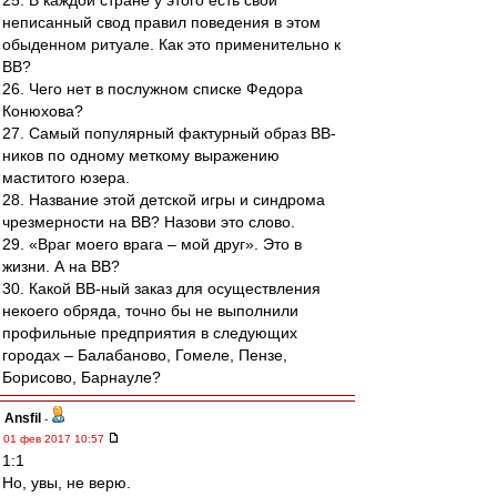
25. В каждой стране у этого есть свой
неписанный свод правил поведения в этом
обыденном ритуале. Как это применительно к
ВВ?
26. Чего нет в послужном списке Федора
Конюхова?
27. Самый популярный фактурный образ ВВ-
ников по одному меткому выражению
маститого юзера.
28. Название этой детской игры и синдрома
чрезмерности на ВВ? Назови это слово.
29. «Враг моего врага – мой друг». Это в
жизни. А на ВВ?
30. Какой ВВ-ный заказ для осуществления
некоего обряда, точно бы не выполнили
профильные предприятия в следующих
городах – Балабаново, Гомеле, Пензе,
Борисово, Барнауле?
Ansfil
-
01 фев 2017 10:57
1:1
Но, увы, не верю.