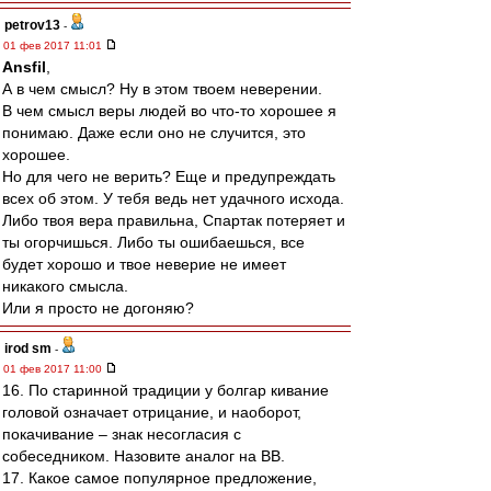
petrov13
-
01 фев 2017 11:01
Ansfil
,
А в чем смысл? Ну в этом твоем неверении.
В чем смысл веры людей во что-то хорошее я
понимаю. Даже если оно не случится, это
хорошее.
Но для чего не верить? Еще и предупреждать
всех об этом. У тебя ведь нет удачного исхода.
Либо твоя вера правильна, Спартак потеряет и
ты огорчишься. Либо ты ошибаешься, все
будет хорошо и твое неверие не имеет
никакого смысла.
Или я просто не догоняю?
irod sm
-
01 фев 2017 11:00
16. По старинной традиции у болгар кивание
головой означает отрицание, и наоборот,
покачивание – знак несогласия с
собеседником. Назовите аналог на ВВ.
17. Какое самое популярное предложение,