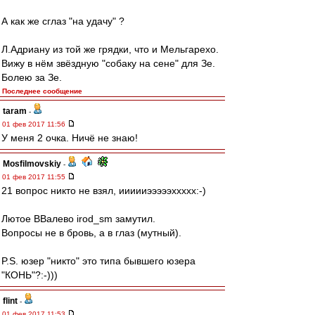
А как же сглаз "на удачу" ?
Л.Адриану из той же грядки, что и Мельгарехо.
Вижу в нём звёздную "собаку на сене" для Зе.
Болею за Зе.
Последнее сообщение
taram
-
01 фев 2017 11:56
У меня 2 очка. Ничё не знаю!
Mosfilmovskiy
-
01 фев 2017 11:55
21 вопрос никто не взял, иииииэээээххххх:-)
Лютое ВВалево irod_sm замутил.
Вопросы не в бровь, а в глаз (мутный).
P.S. юзер "никто" это типа бывшего юзера
"КОНЬ"?:-)))
flint
-
01 фев 2017 11:53