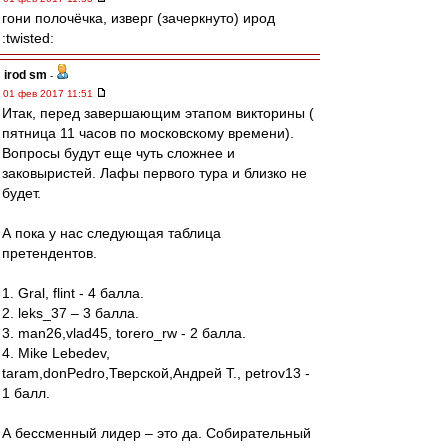
гони полочёчка, изверг (зачеркнуто) ирод
:twisted:
irod sm
-
01 фев 2017 11:51
Итак, перед завершающим этапом викторины (
пятница 11 часов по московскому времени).
Вопросы будут еще чуть сложнее и
заковыристей. Лафы первого тура и близко не
будет.
А пока у нас следующая таблица
претендентов.
1. Gral, flint - 4 балла.
2. leks_37 – 3 балла.
3. man26,vlad45, torero_rw - 2 балла.
4. Mike Lebedev,
taram,donPedro,Тверской,Андрей Т., petrov13 -
1 балл.
А бессменный лидер – это да. Собирательный