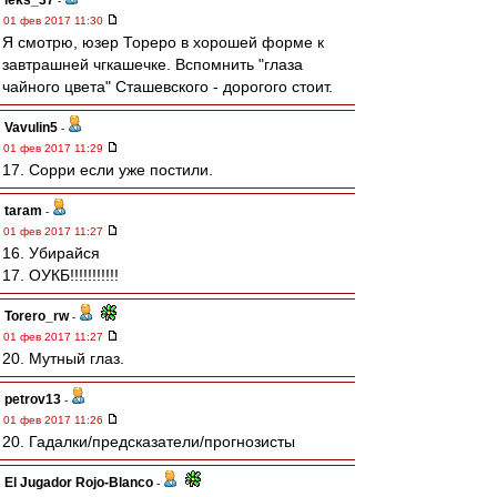
leks_37
-
01 фев 2017 11:30
Я смотрю, юзер Тореро в хорошей форме к
завтрашней чгкашечке. Вспомнить "глаза
чайного цвета" Сташевского - дорогого стоит.
Vavulin5
-
01 фев 2017 11:29
17. Сорри если уже постили.
taram
-
01 фев 2017 11:27
16. Убирайся
17. ОУКБ!!!!!!!!!!!
Torero_rw
-
01 фев 2017 11:27
20. Мутный глаз.
petrov13
-
01 фев 2017 11:26
20. Гадалки/предсказатели/прогнозисты
El Jugador Rojo-Blanco
-