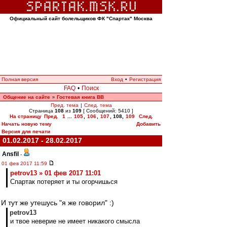
Официальный сайт болельщиков ФК "Спартак" Москва
Полная версия
Вход
•
Регистрация
FAQ
•
Поиск
Общение на сайте
Гостевая книга ВВ
»
Пред. тема
|
След. тема
Страница
108
из
109
[ Сообщений: 5410 ]
На страницу
Пред.
1
...
105
,
106
,
107
,
108
,
109
След.
Начать новую тему
Добавить
Версия для печати
01.02.2017 - 28.02.2017
Ansfil
-
01 фев 2017 11:59
petrov13 » 01 фев 2017 11:01
Спартак потеряет и ты огорчишься
И тут же утешусь "я же говорил" :)
petrov13
и твое неверие не имеет никакого смысла