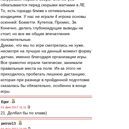
обкатываются перед скорыми матчами в ЛЕ.
То, есть гораздо ближе к оптимальным
кондициям. У нас не играли 4 игрока основы
осенней: Боккетти. Кутепов, Промес, Зе.
Конечно, делать глубокоидущие выводы не
стоит, но все же общие впечатления
положительные.
Думаю, что мы по игре смотрелись не хуже,
несмотря на лучшую на данный момент форму
датчан, именно благодаря организации игры.
Все грамотно играли тактически, занимали
правильные места на поле. Из-за этого не
приходилось пробегать лишнюю дистанцию,
которая при разнице в пройденной подготовке
сказалась бы обязательно, особенно в конце
игры.
Egor
-
01 фев 2017 11:11
21. Долбил бы по клаве)
petrov13
-
01 фев 2017 11:09