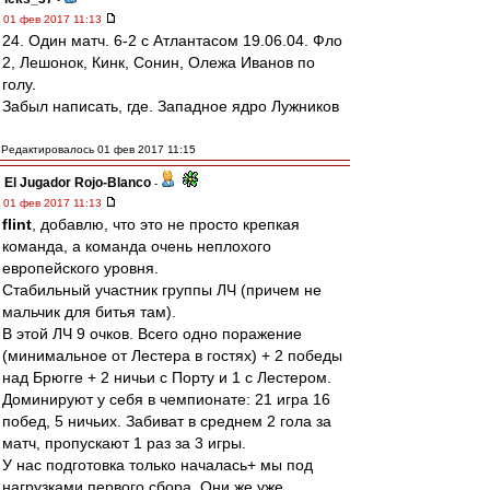
01 фев 2017 11:13
24. Один матч. 6-2 с Атлантасом 19.06.04. Фло
2, Лешонок, Кинк, Сонин, Олежа Иванов по
голу.
Забыл написать, где. Западное ядро Лужников
Редактировалось 01 фев 2017 11:15
El Jugador Rojo-Blanco
-
01 фев 2017 11:13
flint
, добавлю, что это не просто крепкая
команда, а команда очень неплохого
европейского уровня.
Стабильный участник группы ЛЧ (причем не
мальчик для битья там).
В этой ЛЧ 9 очков. Всего одно поражение
(минимальное от Лестера в гостях) + 2 победы
над Брюгге + 2 ничьи с Порту и 1 с Лестером.
Доминируют у себя в чемпионате: 21 игра 16
побед, 5 ничьих. Забиват в среднем 2 гола за
матч, пропускают 1 раз за 3 игры.
У нас подготовка только началась+ мы под
нагрузками первого сбора. Они же уже