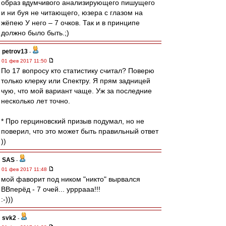
образ вдумчивого анализирующего пишущего
и ни буя не читающего, юзера с глазом на
жёпею У него – 7 очков. Так и в принципе
должно было быть.;)
petrov13
-
01 фев 2017 11:50
По 17 вопросу кто статистику считал? Поверю
только клерку или Спектру. Я прям задницей
чую, что мой вариант чаще. Уж за последние
несколько лет точно.
* Про герциновский призыв подумал, но не
поверил, что это может быть правильный ответ
))
SAS
-
01 фев 2017 11:48
мой фаворит под ником "никто" вырвался
ВВперёд - 7 очей... урррааа!!!
:-)))
svk2
-