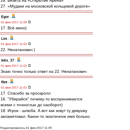
26. Визита на «Открытие Арена»
27. «Мудаки на московской кольцевой дороге»
Egor
-
01 фев 2017 11:06
17. Всё имхо)
Los
-
01 фев 2017 11:05
22. Ненатанович )
leks_37
-
01 фев 2017 11:02
Знаю точно только ответ на 22. Ненатанович
flint
-
01 фев 2017 11:01
17. Спасибо за проскролл
16. "Убирайся" почему-то воспринимается
всеми с точностью до наоборот)
18. Игрок - шлюба. А вот как зовут ту девушку
запамятовал. Какое-то экзотичное имя больно.
Редактировалось 01 фев 2017 11:05