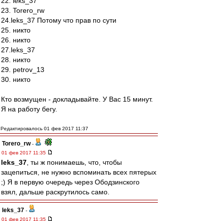
22. leks_37
23. Torero_rw
24.leks_37 Потому что прав по сути
25. никто
26. никто
27.leks_37
28. никто
29. petrov_13
30. никто
Кто возмущен - докладывайте. У Вас 15 минут.
Я на работу бегу.
Редактировалось 01 фев 2017 11:37
Torero_rw
-
01 фев 2017 11:35
leks_37
, ты ж понимаешь, что, чтобы
зацепиться, не нужно вспоминать всех пятерых
;) Я в первую очередь через Ободзинского
взял, дальше раскрутилось само.
leks_37
-
01 фев 2017 11:35