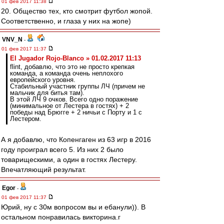
01 фев 2017 11:38
20. Общество тех, кто смотрит футбол жопой.
Соответственно, и глаза у них на жопе)
VNV_N
-
01 фев 2017 11:37
El Jugador Rojo-Blanco » 01.02.2017 11:13
flint, добавлю, что это не просто крепкая
команда, а команда очень неплохого
европейского уровня.
Стабильный участник группы ЛЧ (причем не
мальчик для битья там).
В этой ЛЧ 9 очков. Всего одно поражение
(минимальное от Лестера в гостях) + 2
победы над Брюгге + 2 ничьи с Порту и 1 с
Лестером.
А я добавлю, что Копенгаген из 63 игр в 2016
году проиграл всего 5. Из них 2 было
товарищескими, а один в гостях Лестеру.
Впечатляющий результат.
Egor
-
01 фев 2017 11:37
Юрий, ну с 30м вопросом вы и ебанули)). В
остальном понравилась викторина.г