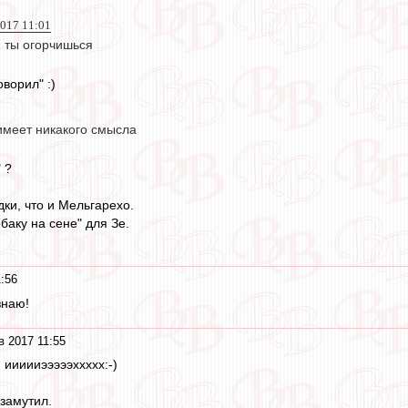
2017 11:01
и ты огорчишься
оворил" :)
имеет никакого смысла
" ?
дки, что и Мельгарехо.
баку на сене" для Зе.
:56
знаю!
 2017 11:55
, иииииэээээххххх:-)
замутил.