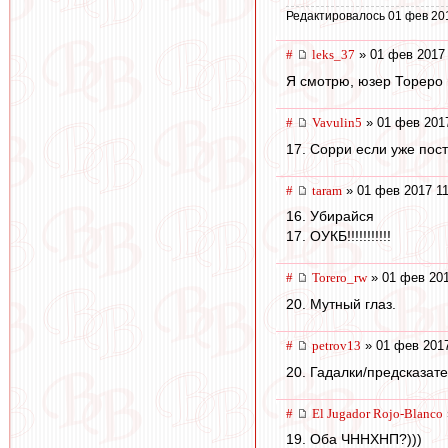
Редактировалось 01 фев 20
#
leks_37
» 01 фев 2017 
Я смотрю, юзер Тореро 
#
Vavulin5
» 01 фев 2017
17. Сорри если уже пост
#
taram
» 01 фев 2017 11
16. Убирайся
17. ОУКБ!!!!!!!!!!!
#
Torero_rw
» 01 фев 201
20. Мутный глаз.
#
petrov13
» 01 фев 2017
20. Гадалки/предсказат
#
El Jugador Rojo-Blanco
19. Оба ЧННХНП?)))