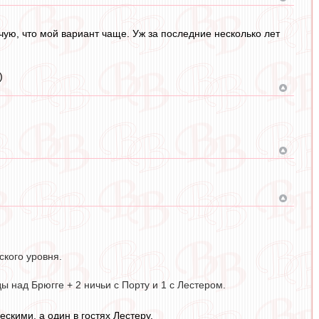
 чую, что мой вариант чаще. Уж за последние несколько лет
)
ского уровня.
ы над Брюгге + 2 ничьи с Порту и 1 с Лестером.
ескими, а один в гостях Лестеру.