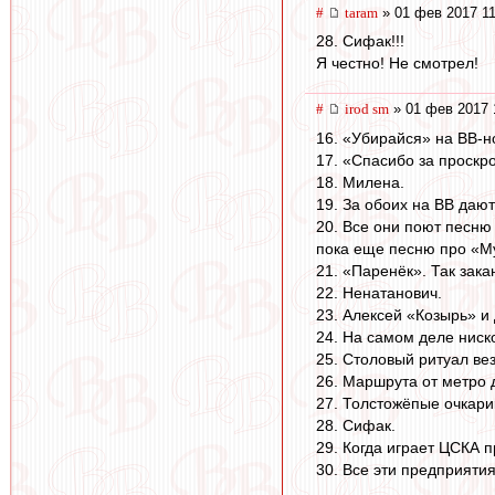
#
taram
» 01 фев 2017 11
28. Сифак!!!
Я честно! Не смотрел!
#
irod sm
» 01 фев 2017 
16. «Убирайся» на ВВ-н
17. «Спасибо за проскр
18. Милена.
19. За обоих на ВВ дают
20. Все они поют песню 
пока еще песню про «Му
21. «Паренёк». Так зак
22. Ненатанович.
23. Алексей «Козырь» и
24. На самом деле ниск
25. Столовый ритуал вез
26. Маршрута от метро 
27. Толстожёпые очкари
28. Сифак.
29. Когда играет ЦСКА 
30. Все эти предприяти