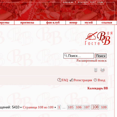
орумы
прогнозы
фан-клуб
юмор
музей
ссылки
Расширенный поиск
FAQ
Регистрация
Вход
Календарь ВВ
108
щений: 5410 •
Страница
108
из
109
•
1
...
105
106
107
109