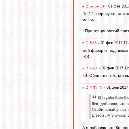
#
petrov13
» 01 фев 2017
По 17 вопросу кто стати
точно.
* Про герциновский приз
#
SAS
» 01 фев 2017 11:
мой фаворит под ником "
:-)))
#
svk2
» 01 фев 2017 11
20. Общество тех, кто с
#
VNV_N
» 01 фев 2017 
El Jugador Rojo-Bl
flint, добавлю, чт
Стабильный участни
В этой ЛЧ 9 очков.
А я добавлю, что Копенг