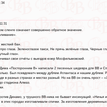
:34
11:31
ом сленге означает совершенно обратное значение.
оливание».
 жесткий бан.
про глаза. Зеленоглазое такси, Не прячь зелёные глаза, Черные гл
тный глаз».
анчивал свои отчёты с выездов юзер Мосфильмовский.
 Дима «Посторонним В» написали 2 песенных шедевра для ВВ и Сп
олько. Был псевдоматч между дублем Атлантаса и нашим дублем. Р
де в разных странах и местах разный. Но на ВВ он очень прост – «
до стадиона Алмаз.
ки.
против Динамо, у трушного ВВ-ника не бывает инсинуаций. «Ничья и
я в этих городах изготавливали спички. За изготовления деревянны