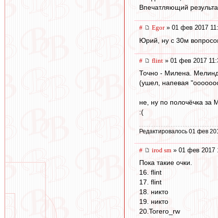
Впечатляющий результа
#
Egor
» 01 фев 2017 11
Юрий, ну с 30м вопросо
#
flint
» 01 фев 2017 11:
Точно - Милена. Мелинду
(ушел, напевая "оооооооо
не, ну по полочёчка за
:(
Редактировалось 01 фев 20
#
irod sm
» 01 фев 2017 
Пока такие очки.
16. flint
17. flint
18. никто
19. никто
20.Torero_rw