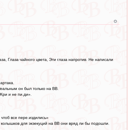
аза, Глаза чайного цвета, Эти глаза напротив. Не написали
артака.
еальным он был только на ВВ.
Жри и не пи.ди».
 чтоб все пере.издились»
х колышков для экзекуций на ВВ они вряд ли бы подошли.