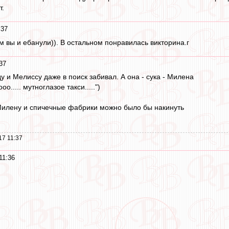
т.
:37
м вы и ебанули)). В остальном понравилась викторина.г
37
 и Мелиссу даже в поиск забивал. А она - сука - Милена
о..... мутноглазое такси.....")
 Милену и спичечные фабрики можно было бы накинуть
17 11:37
11:36