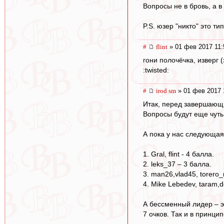
Вопросы не в бровь, а в 
P.S. юзер "никто" это т
#
flint
» 01 фев 2017 11:
гони полочёчка, изверг 
:twisted:
#
irod sm
» 01 фев 2017 
Итак, перед завершающи
Вопросы будут еще чуть
А пока у нас следующая
1. Gral, flint - 4 балла.
2. leks_37 – 3 балла.
3. man26,vlad45, torero_
4. Mike Lebedev, taram,d
А бессменный лидер – э
7 очков. Так и в принци