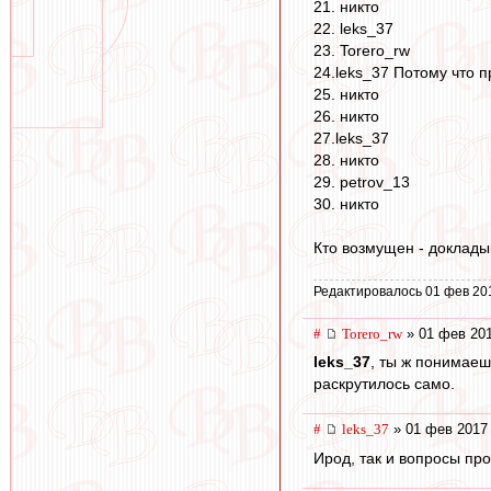
21. никто
22. leks_37
23. Torero_rw
24.leks_37 Потому что п
25. никто
26. никто
27.leks_37
28. никто
29. petrov_13
30. никто
Кто возмущен - докладыв
Редактировалось 01 фев 20
#
Torero_rw
» 01 фев 201
leks_37
, ты ж понимаеш
раскрутилось само.
#
leks_37
» 01 фев 2017 
Ирод, так и вопросы про