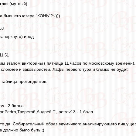
глаз (мутный).
ипа бывшего юзера "КОНЬ"?:-)))
53
(зачеркнуто) ирод
11:51
м этапом викторины ( пятница 11 часов по московскому времени).
 сложнее и заковыристей. Лафы первого тура и близко не будет.
 таблица претендентов.
rw - 2 балла.
onPedro,Тверской,Андрей Т., petrov13 - 1 балл.
то да. Собирательный образ вдумчивого анализирующего пишущего 
пе должно было быть.;)