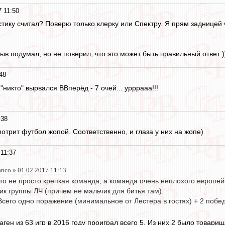
 11:50
стику считал? Поверю только клерку или Спектру. Я прям задницей
ыв подумал, но не поверил, что это может быть правильный ответ )
48
никто" вырвался ВВперёд - 7 очей... урррааа!!!
:38
мотрит футбол жопой. Соответственно, и глаза у них на жопе)
11:37
anco » 01.02.2017 11:13
о это не просто крепкая команда, а команда очень неплохого европей
к группы ЛЧ (причем не мальчик для битья там).
 Всего одно поражение (минимальное от Лестера в гостях) + 2 побед
аген из 63 игр в 2016 году проиграл всего 5. Из них 2 было товарищ