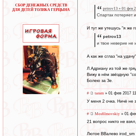
СБОР ДЕНЕЖНЫХ СРЕДСТВ
petrov13 » 01 фев 
ДЛЯ ДЕТЕЙ ТОЛИКА ГЕРЦЫНА
Спартак потеряет 
И тут же утешусь "я же г
petrov13
и твое неверие не 
А как же сглаз "на удачу
Л.Адриану из той же гря
Вижу в нём звёздную "со
Болею за Зе.
#
taram
» 01 фев 2017 11
У меня 2 очка. Ничё не 
#
Mosfilmovskiy
» 01 фев
21 вопрос никто не взял
Лютое ВВалево irod_sm 