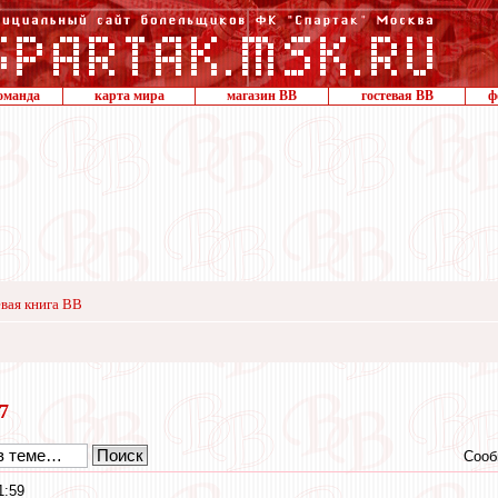
оманда
карта мира
магазин ВВ
гостевая ВВ
ф
вая книга ВВ
17
Сооб
1:59