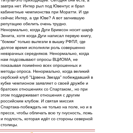
Титулы-это приходящее. Сегодня они есть, а
завтра нет. Интер рыл под Ювентус и брал
кабинетные чемпионства при Моратти. И где
сейчас Интер, а где Юве? А вот загнившую
репутацию обелить очень трудно.
Ненормально, когда Дуги Бримсон носит шарф
Зенита, хотя когда Дуги написал первую книгу,
"бомжи" только вылезли в вышку РФПЛ, где
долгое время исполняли роль совершенно
невзрачных середняков. Ненормально, когда
нам подсовывают опросы ВЦИОМА, не
показывая поимённо всех опрошенных и
методы опроса. Ненормально, когда великий
сербский клуб "Црвена Звезда" побеждавший в
кубке чемпионом заявляет о своей дружбе и
братских отношениях со Спартаком,, но при
этом поддерживает отношения с другим
российским клубом. И святая миссия
Спартака-побеждать не только на поле, но и в
прессе, чтобы обличать всю ту гнусность, ложь
и подлость, которая идёт со стороны северной
столицы.