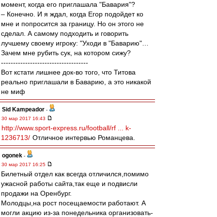
момент, когда его приглашала "Бавария"?
– Конечно. И я ждал, когда Егор подойдет ко
мне и попросится за границу. Но он этого не
сделал. А самому подходить и говорить
лучшему своему игроку: "Уходи в "Баварию"…
Зачем мне рубить сук, на котором сижу?
------------------------------------
Вот кстати лишнее док-во того, что Титова
реально приглашали в Баварию, а это никакой
не миф
Sid Kampeador
-
30 мар 2017 16:43
http://www.sport-express.ru/football/rf ... k-
1236713/
Отличное интервью Романцева.
ogonek
-
30 мар 2017 16:25
Билетный отдел как всегда отличился,помимо
ужасной работы сайта,так еще и подвисли
продажи на Оренбург.
Молодцы,на рост посещаемости работают. А
могли акцию из-за понедельника организовать-