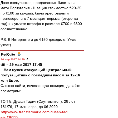
Двое спекулянтов, продававших билеты на
матч Португалия - Швеция стоимостью €20-25
по €100 за каждый, были арестованы и
приговорены к 7 месяцам тюрьмы (отсрочка -
год) и к уплате штрафа в размере €700 и €600
соответственно.
P.S. В Интернете и до €150 доходило. Ужас-
ужас:)
RedQuite
-
30 мар 2017 14:39
titi » 29 мар 2017 17:45
...Нам нужен атакующий центральный
полузащитник с последним пасом за 12-16
млн Евро.
Сложно найти, исчезающая позиция, давайте
посмотрим:
ТОП 5. Душан Тадич (Саутгемптон). 28 лет,
181/76, 17 млн. евро, до 06.2020.
http://www.transfermarkt.com/dusan-tadi ...
eler/36139