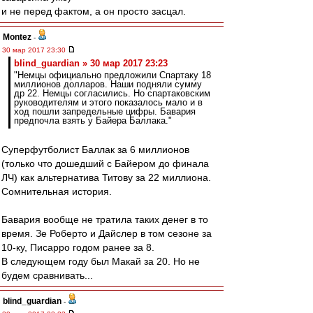
и не перед фактом, а он просто засцал.
Montez
-
30 мар 2017 23:30
blind_guardian » 30 мар 2017 23:23
"Немцы официально предложили Спартаку 18
миллионов долларов. Наши подняли сумму
др 22. Немцы согласились. Но спартаковским
руководителям и этого показалось мало и в
ход пошли запредельные цифры. Бавария
предпочла взять у Байера Баллака."
Суперфутболист Баллак за 6 миллионов
(только что дошедший с Байером до финала
ЛЧ) как альтернатива Титову за 22 миллиона.
Сомнительная история.
Бавария вообще не тратила таких денег в то
время. Зе Роберто и Дайслер в том сезоне за
10-ку, Писарро годом ранее за 8.
В следующем году был Макай за 20. Но не
будем сравнивать...
blind_guardian
-