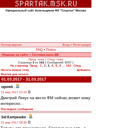
Официальный сайт болельщиков ФК "Спартак" Москва
Полная версия
Вход
•
Регистрация
FAQ
•
Поиск
Общение на сайте
Гостевая книга ВВ
»
Пред. тема
|
След. тема
Страница
3
из
162
[ Сообщений: 8057 ]
На страницу
Пред.
1
,
2
,
3
,
4
,
5
,
6
...
162
След.
Начать новую тему
Добавить
Версия для печати
01.03.2017 - 31.03.2017
ogonek
-
31 мар 2017 10:16
Дмитрий Лекух на вести ФМ сейчас,может кому
интересно...
Последнее сообщение
Sid Kampeador
-
31 мар 2017 09:56