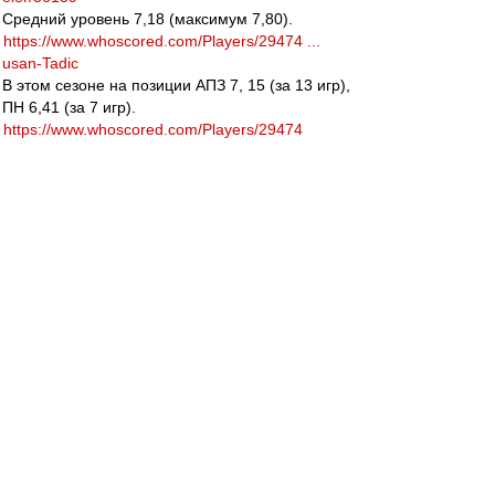
Средний уровень 7,18 (максимум 7,80).
https://www.whoscored.com/Players/29474 ...
usan-Tadic
В этом сезоне на позиции АПЗ 7, 15 (за 13 игр),
ПН 6,41 (за 7 игр).
https://www.whoscored.com/Players/29474
ТОП 4. Риад Будебуз (Монпелье). 27 лет,
177/74, 7,5 млн. евро, до 06.2019.
http://www.transfermarkt.com/ryad-boude ...
eler/77826
Средний уровень 7,06 (максимум 7,66).
https://www.whoscored.com/Players/67958 ... -
Boudebouz
В этом сезоне на позиции АПЗ 7,56 (за 19 игр),
ЦПЗ 8,24 (за 2 игры).
https://www.whoscored.com/Players/67958
ТОП 3. Алехандро Гомес (Аталанта). 29 лет,
164/60, 13 млн. евро, до 06.2020.
http://www.transfermarkt.com/papu-gomez ...
eler/20005