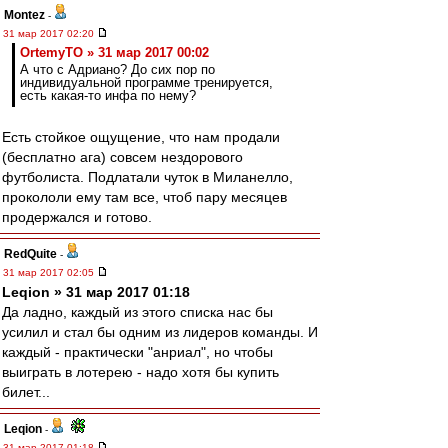
Montez
-
31 мар 2017 02:20
OrtemyTO » 31 мар 2017 00:02
А что с Адриано? До сих пор по
индивидуальной программе тренируется,
есть какая-то инфа по нему?
Есть стойкое ощущение, что нам продали
(бесплатно ага) совсем нездорового
футболиста. Подлатали чуток в Миланелло,
прокололи ему там все, чтоб пару месяцев
продержался и готово.
RedQuite
-
31 мар 2017 02:05
Leqion » 31 мар 2017 01:18
Да ладно, каждый из этого списка нас бы
усилил и стал бы одним из лидеров команды. И
каждый - практически "анриал", но чтобы
выиграть в лотерею - надо хотя бы купить
билет...
Leqion
-
31 мар 2017 01:18