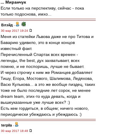
... Миранчук
Если только на перспективу, сейчас - пока
только подоснова, имхо...
Влэйд
-
30 мар 2017 19:24
Меня из статейки Львова даже не про Титова и
Баварию удивило, это в конце концов
известный факт.
Перечисленный Спартак всех времен -
легенды, the best, дух захватывает, всех
помню, и не поспоришь, лучше не бывает.
И через строчку к ним же Романцев добавляет
Тишу, Егора, Мостового, Шалимова, Ледяхова,
Васю Кулькова... а это же вообще пиздец, таких
тоже не было последние лет сорок, не менее
dream team, этих-то куда девать, когда и
вышеуказанные уже лучше всех? :)
Есть кем гордиться, в общем; ничего нового,
периодически убеждаюсь и убеждаюсь :)
terpila
-
30 мар 2017 18:48