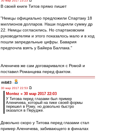
30 мар 2017 23:23
В своей книге Титов прямо пишет
"Немцы официально предложили Спартаку 18
миллионов долларов. Наши подняли сумму др
22. Немцы согласились. Но спартаковским
руководителям и этого показалось мало и в ход
пошли запредельные цифры. Бавария
предпочла взять у Байера Баллака."
Аленичев же сам договаривался с Ромой и
поставил Романцева перед фактом.
mib83
-
30 мар 2017 22:53
Montez » 30 мар 2017 22:03
У Титова перед глазами был пример
Аленичева, который на пике своей формы
перешел в Рому, но довольно быстро
оказался в Перудже.
Довольно скоро у Титова перед глазами стал
пример Аленичева, забивающего в финалах