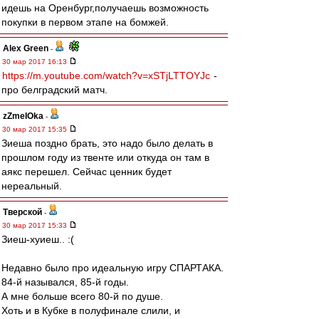
идешь на Оренбург,получаешь возможность
покупки в первом этапе на бомжей.
Alex Green
-
30 мар 2017 16:13
https://m.youtube.com/watch?v=xSTjLTTOYJc
-
про белградский матч.
zZmeIOka
-
30 мар 2017 15:35
Зиеша поздно брать, это надо было делать в
прошлом году из твенте или откуда он там в
аякс перешел. Сейчас ценник будет
нереальный.
Тверской
-
30 мар 2017 15:33
Зиеш-хуиеш.. :(
Недавно было про идеальную игру СПАРТАКА.
84-й назывался, 85-й годы.
А мне больше всего 80-й по душе.
Хоть и в Кубке в полуфинале слили, и