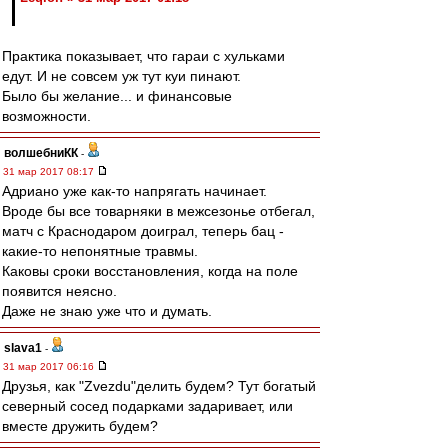
Практика показывает, что гараи с хульками
едут. И не совсем уж тут куи пинают.
Было бы желание... и финансовые
возможности.
волшебниКК
-
31 мар 2017 08:17
Адриано уже как-то напрягать начинает.
Вроде бы все товарняки в межсезонье отбегал,
матч с Краснодаром доиграл, теперь бац -
какие-то непонятные травмы.
Каковы сроки восстановления, когда на поле
появится неясно.
Даже не знаю уже что и думать.
slava1
-
31 мар 2017 06:16
Друзья, как "Zvezdu"делить будем? Тут богатый
северный сосед подарками задаривает, или
вместе дружить будем?