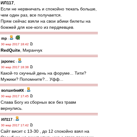
ИЛ117
,
Если не нервничать и спокойно тюкать больше,
чем один раз, все получается.
Прям сейчас взяли на свои абики билеты на
бомжей для кое-кого из пердяевцев.
mp
-
30 мар 2017 18:42
RedQuite
, Миранчук
japonec
-
30 мар 2017 18:38
Какой-то скучный день на форуме... Тити?
Мужики? Попомните?... Уфф...
волшебниКК
-
30 мар 2017 17:45
Слава Богу из сборных все без травм
вернулись.
ИЛ117
-
30 мар 2017 17:42
Сайт висит с 13-30 , до 12 спокойно взял на