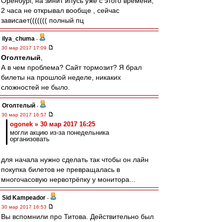
Оренбург, на зинит ипусь уже с этого времени,
2 часа не открывал вообще , сейчас
зависает((((((( полный пц
ilya_chuma
-
30 мар 2017 17:09
Оголтелый
,
А в чем проблема? Сайт тормозит? Я брал
билеты на прошлой неделе, никаких
сложностей не было.
Оголтелый
-
30 мар 2017 16:57
ogonek » 30 мар 2017 16:25
могли акцию из-за понедельника
организовать
для начала нужно сделать так чтобы он лайн
покупка билетов не превращалась в
многочасовую нервотрёпку у монитора...
Sid Kampeador
-
30 мар 2017 16:53
Вы вспомнили про Титова. Действительно был