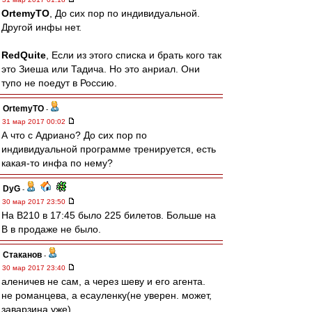
OrtemyTO
, До сих пор по индивидуальной.
Другой инфы нет.
RedQuite
, Если из этого списка и брать кого так
это Зиеша или Тадича. Но это анриал. Они
тупо не поедут в Россию.
OrtemyTO
-
31 мар 2017 00:02
А что с Адриано? До сих пор по
индивидуальной программе тренируется, есть
какая-то инфа по нему?
DyG
-
30 мар 2017 23:50
На В210 в 17:45 было 225 билетов. Больше на
В в продаже не было.
Cтаканов
-
30 мар 2017 23:40
аленичев не сам, а через шеву и его агента.
не романцева, а есауленку(не уверен. может,
заварзина уже)