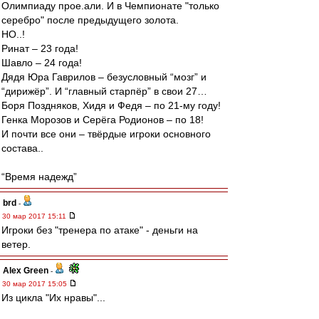
Олимпиаду прое.али. И в Чемпионате "только
серебро" после предыдущего золота.
НО..!
Ринат – 23 года!
Шавло – 24 года!
Дядя Юра Гаврилов – безусловный “мозг” и
“дирижёр”. И “главный cтарпёр” в свои 27…
Боря Поздняков, Хидя и Федя – по 21-му году!
Генка Морозов и Серёга Родионов – по 18!
И почти все они – твёрдые игроки основного
состава..
“Время надежд”
brd
-
30 мар 2017 15:11
Игроки без "тренера по атаке" - деньги на
ветер.
Alex Green
-
30 мар 2017 15:05
Из цикла "Их нравы"...