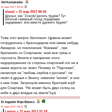
Sid Kampeador
-
31 мар 2017 09:42
slava1 » 31 мар 2017 06:16
Друзья, как "Zvezdu"делить будем? Тут
богатый северный сосед подарками
задаривает, или вместе дружить будем?
Тоже этот вопрос беспокоит. Црвена может
сотрудничать с Краснодаром или каким нибудь
Амкаром, но поклонение "бомжам" , при
братаниях со Спартаком, зная всю грязь и
гнусность Зенита и презрение этого
недоразумения со стороны спартачей-это ни в
какие ворота не лезет. Почему то "Партизан",
несмотря на "любовь сербов к русским"- не
лезет в друзья к Зениту, изменяя "коням", и они
к ним тоже. Затронули именно братский клуб
для Спартака. "Не может быть двух солнц на
небе и двух владык на земле"(цэ)
El Jugador Rojo-Blanco
-
31 мар 2017 08:21
Leqion » 31 мар 2017 01:18