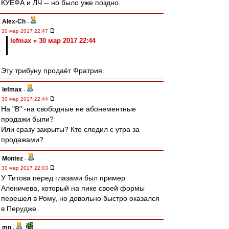
КУЕФА и ЛЧ -- но было уже поздно.
Alex-Ch
-
30 мар 2017 22:47
lefmax » 30 мар 2017 22:44
Эту трибуну продаёт Фратрия.
lefmax
-
30 мар 2017 22:44
На "В" -на свободные не абонементные
продажи были?
Или сразу закрыты? Кто следил с утра за
продажами?
Montez
-
30 мар 2017 22:03
У Титова перед глазами был пример
Аленичева, который на пике своей формы
перешел в Рому, но довольно быстро оказался
в Перудже.
mp
-