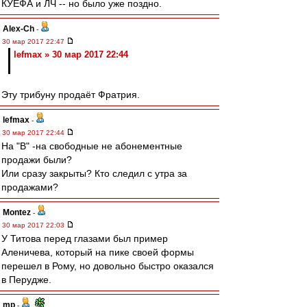
КУЕФА и ЛЧ -- но было уже поздно.
Alex-Ch
-
30 мар 2017 22:47
lefmax » 30 мар 2017 22:44
Эту трибуну продаёт Фратрия.
lefmax
-
30 мар 2017 22:44
На "В" -на свободные не абонементные
продажи были?
Или сразу закрыты? Кто следил с утра за
продажами?
Montez
-
30 мар 2017 22:03
У Титова перед глазами был пример
Аленичева, который на пике своей формы
перешел в Рому, но довольно быстро оказался
в Перудже.
mp
-