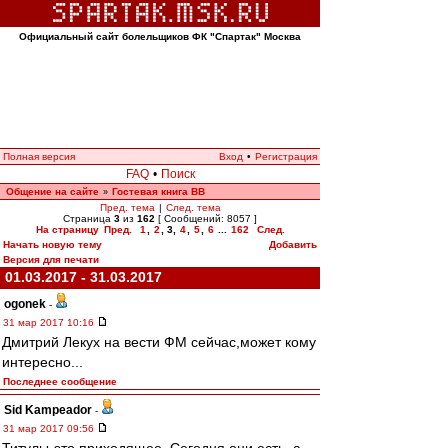
Официальный сайт болельщиков ФК "Спартак" Москва
Полная версия
Вход
•
Регистрация
FAQ
•
Поиск
Общение на сайте
Гостевая книга ВВ
»
Пред. тема
|
След. тема
Страница
3
из
162
[ Сообщений: 8057 ]
На страницу
Пред.
1
,
2
,
3
,
4
,
5
,
6
...
162
След.
Начать новую тему
Добавить
Версия для печати
01.03.2017 - 31.03.2017
ogonek
-
31 мар 2017 10:16
Дмитрий Лекух на вести ФМ сейчас,может кому
интересно...
Последнее сообщение
Sid Kampeador
-
31 мар 2017 09:56