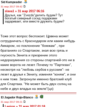
Sid Kampeador
-
31 мар 2017 09:42
slava1 » 31 мар 2017 06:16
Друзья, как "Zvezdu"делить будем? Тут
богатый северный сосед подарками
задаривает, или вместе дружить будем?
Тоже этот вопрос беспокоит. Црвена может
сотрудничать с Краснодаром или каким нибудь
Амкаром, но поклонение "бомжам" , при
братаниях со Спартаком, зная всю грязь и
гнусность Зенита и презрение этого
недоразумения со стороны спартачей-это ни в
какие ворота не лезет. Почему то "Партизан",
несмотря на "любовь сербов к русским"- не
лезет в друзья к Зениту, изменяя "коням", и они
к ним тоже. Затронули именно братский клуб
для Спартака. "Не может быть двух солнц на
небе и двух владык на земле"(цэ)
El Jugador Rojo-Blanco
-
31 мар 2017 08:21
Leqion » 31 мар 2017 01:18