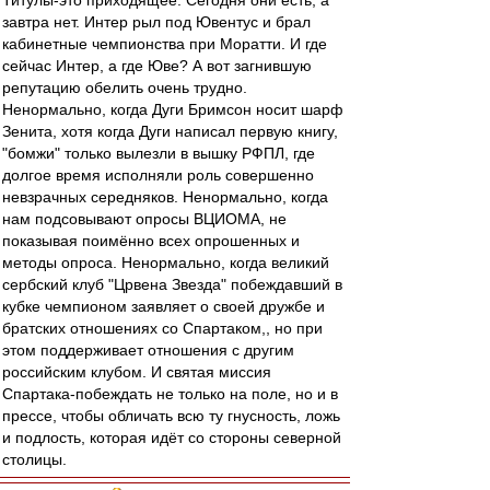
Титулы-это приходящее. Сегодня они есть, а
завтра нет. Интер рыл под Ювентус и брал
кабинетные чемпионства при Моратти. И где
сейчас Интер, а где Юве? А вот загнившую
репутацию обелить очень трудно.
Ненормально, когда Дуги Бримсон носит шарф
Зенита, хотя когда Дуги написал первую книгу,
"бомжи" только вылезли в вышку РФПЛ, где
долгое время исполняли роль совершенно
невзрачных середняков. Ненормально, когда
нам подсовывают опросы ВЦИОМА, не
показывая поимённо всех опрошенных и
методы опроса. Ненормально, когда великий
сербский клуб "Црвена Звезда" побеждавший в
кубке чемпионом заявляет о своей дружбе и
братских отношениях со Спартаком,, но при
этом поддерживает отношения с другим
российским клубом. И святая миссия
Спартака-побеждать не только на поле, но и в
прессе, чтобы обличать всю ту гнусность, ложь
и подлость, которая идёт со стороны северной
столицы.