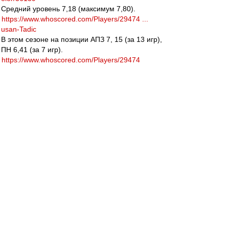
Средний уровень 7,18 (максимум 7,80).
https://www.whoscored.com/Players/29474 ...
usan-Tadic
В этом сезоне на позиции АПЗ 7, 15 (за 13 игр),
ПН 6,41 (за 7 игр).
https://www.whoscored.com/Players/29474
ТОП 4. Риад Будебуз (Монпелье). 27 лет,
177/74, 7,5 млн. евро, до 06.2019.
http://www.transfermarkt.com/ryad-boude ...
eler/77826
Средний уровень 7,06 (максимум 7,66).
https://www.whoscored.com/Players/67958 ... -
Boudebouz
В этом сезоне на позиции АПЗ 7,56 (за 19 игр),
ЦПЗ 8,24 (за 2 игры).
https://www.whoscored.com/Players/67958
ТОП 3. Алехандро Гомес (Аталанта). 29 лет,
164/60, 13 млн. евро, до 06.2020.
http://www.transfermarkt.com/papu-gomez ...
eler/20005