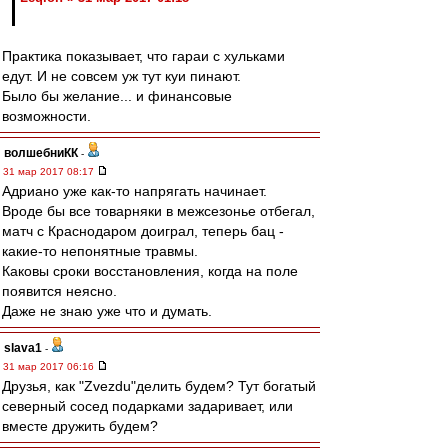
Практика показывает, что гараи с хульками
едут. И не совсем уж тут куи пинают.
Было бы желание... и финансовые
возможности.
волшебниКК
-
31 мар 2017 08:17
Адриано уже как-то напрягать начинает.
Вроде бы все товарняки в межсезонье отбегал,
матч с Краснодаром доиграл, теперь бац -
какие-то непонятные травмы.
Каковы сроки восстановления, когда на поле
появится неясно.
Даже не знаю уже что и думать.
slava1
-
31 мар 2017 06:16
Друзья, как "Zvezdu"делить будем? Тут богатый
северный сосед подарками задаривает, или
вместе дружить будем?