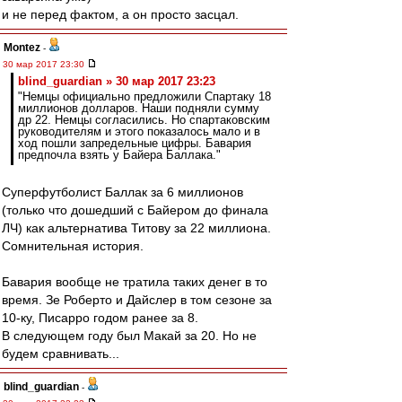
и не перед фактом, а он просто засцал.
Montez
-
30 мар 2017 23:30
blind_guardian » 30 мар 2017 23:23
"Немцы официально предложили Спартаку 18
миллионов долларов. Наши подняли сумму
др 22. Немцы согласились. Но спартаковским
руководителям и этого показалось мало и в
ход пошли запредельные цифры. Бавария
предпочла взять у Байера Баллака."
Суперфутболист Баллак за 6 миллионов
(только что дошедший с Байером до финала
ЛЧ) как альтернатива Титову за 22 миллиона.
Сомнительная история.
Бавария вообще не тратила таких денег в то
время. Зе Роберто и Дайслер в том сезоне за
10-ку, Писарро годом ранее за 8.
В следующем году был Макай за 20. Но не
будем сравнивать...
blind_guardian
-