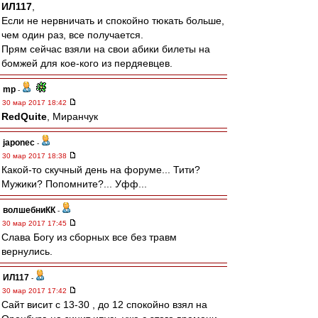
ИЛ117
,
Если не нервничать и спокойно тюкать больше,
чем один раз, все получается.
Прям сейчас взяли на свои абики билеты на
бомжей для кое-кого из пердяевцев.
mp
-
30 мар 2017 18:42
RedQuite
, Миранчук
japonec
-
30 мар 2017 18:38
Какой-то скучный день на форуме... Тити?
Мужики? Попомните?... Уфф...
волшебниКК
-
30 мар 2017 17:45
Слава Богу из сборных все без травм
вернулись.
ИЛ117
-
30 мар 2017 17:42
Сайт висит с 13-30 , до 12 спокойно взял на