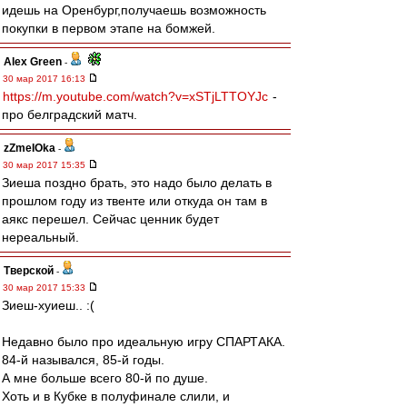
идешь на Оренбург,получаешь возможность
покупки в первом этапе на бомжей.
Alex Green
-
30 мар 2017 16:13
https://m.youtube.com/watch?v=xSTjLTTOYJc
-
про белградский матч.
zZmeIOka
-
30 мар 2017 15:35
Зиеша поздно брать, это надо было делать в
прошлом году из твенте или откуда он там в
аякс перешел. Сейчас ценник будет
нереальный.
Тверской
-
30 мар 2017 15:33
Зиеш-хуиеш.. :(
Недавно было про идеальную игру СПАРТАКА.
84-й назывался, 85-й годы.
А мне больше всего 80-й по душе.
Хоть и в Кубке в полуфинале слили, и