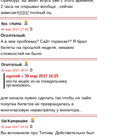
Оренбург, на зинит ипусь уже с этого времени,
2 часа не открывал вообще , сейчас
зависает((((((( полный пц
ilya_chuma
-
30 мар 2017 17:09
Оголтелый
,
А в чем проблема? Сайт тормозит? Я брал
билеты на прошлой неделе, никаких
сложностей не было.
Оголтелый
-
30 мар 2017 16:57
ogonek » 30 мар 2017 16:25
могли акцию из-за понедельника
организовать
для начала нужно сделать так чтобы он лайн
покупка билетов не превращалась в
многочасовую нервотрёпку у монитора...
Sid Kampeador
-
30 мар 2017 16:53
Вы вспомнили про Титова. Действительно был