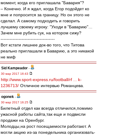
момент, когда его приглашала "Бавария"?
– Конечно. И я ждал, когда Егор подойдет ко
мне и попросится за границу. Но он этого не
сделал. А самому подходить и говорить
лучшему своему игроку: "Уходи в "Баварию"…
Зачем мне рубить сук, на котором сижу?
------------------------------------
Вот кстати лишнее док-во того, что Титова
реально приглашали в Баварию, а это никакой
не миф
Sid Kampeador
-
30 мар 2017 16:43
http://www.sport-express.ru/football/rf ... k-
1236713/
Отличное интервью Романцева.
ogonek
-
30 мар 2017 16:25
Билетный отдел как всегда отличился,помимо
ужасной работы сайта,так еще и подвисли
продажи на Оренбург.
Молодцы,на рост посещаемости работают. А
могли акцию из-за понедельника организовать-