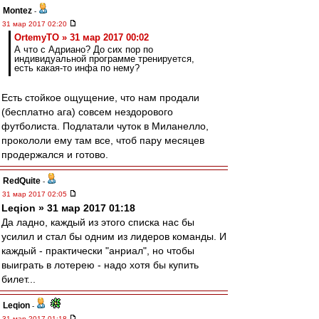
Montez
-
31 мар 2017 02:20
OrtemyTO » 31 мар 2017 00:02
А что с Адриано? До сих пор по
индивидуальной программе тренируется,
есть какая-то инфа по нему?
Есть стойкое ощущение, что нам продали
(бесплатно ага) совсем нездорового
футболиста. Подлатали чуток в Миланелло,
прокололи ему там все, чтоб пару месяцев
продержался и готово.
RedQuite
-
31 мар 2017 02:05
Leqion » 31 мар 2017 01:18
Да ладно, каждый из этого списка нас бы
усилил и стал бы одним из лидеров команды. И
каждый - практически "анриал", но чтобы
выиграть в лотерею - надо хотя бы купить
билет...
Leqion
-
31 мар 2017 01:18