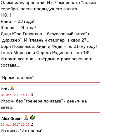
Олимпиаду прое.али. И в Чемпионате "только
серебро" после предыдущего золота.
НО..!
Ринат – 23 года!
Шавло – 24 года!
Дядя Юра Гаврилов – безусловный “мозг” и
“дирижёр”. И “главный cтарпёр” в свои 27…
Боря Поздняков, Хидя и Федя – по 21-му году!
Генка Морозов и Серёга Родионов – по 18!
И почти все они – твёрдые игроки основного
состава..
“Время надежд”
brd
-
30 мар 2017 15:11
Игроки без "тренера по атаке" - деньги на
ветер.
Alex Green
-
30 мар 2017 15:05
Из цикла "Их нравы"...