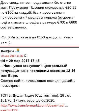
Двое спекулянтов, продававших билеты на
матч Португалия - Швеция стоимостью €20-25
по €100 за каждый, были арестованы и
приговорены к 7 месяцам тюрьмы (отсрочка -
год) и к уплате штрафа в размере €700 и €600
соответственно.
P.S. В Интернете и до €150 доходило. Ужас-
ужас:)
RedQuite
-
30 мар 2017 14:39
titi » 29 мар 2017 17:45
...Нам нужен атакующий центральный
полузащитник с последним пасом за 12-16
млн Евро.
Сложно найти, исчезающая позиция, давайте
посмотрим:
ТОП 5. Душан Тадич (Саутгемптон). 28 лет,
181/76, 17 млн. евро, до 06.2020.
http://www.transfermarkt.com/dusan-tadi ...
eler/36139