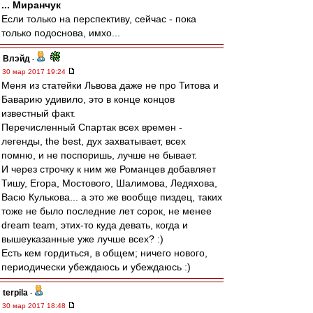
... Миранчук
Если только на перспективу, сейчас - пока
только подоснова, имхо...
Влэйд
-
30 мар 2017 19:24
Меня из статейки Львова даже не про Титова и
Баварию удивило, это в конце концов
известный факт.
Перечисленный Спартак всех времен -
легенды, the best, дух захватывает, всех
помню, и не поспоришь, лучше не бывает.
И через строчку к ним же Романцев добавляет
Тишу, Егора, Мостового, Шалимова, Ледяхова,
Васю Кулькова... а это же вообще пиздец, таких
тоже не было последние лет сорок, не менее
dream team, этих-то куда девать, когда и
вышеуказанные уже лучше всех? :)
Есть кем гордиться, в общем; ничего нового,
периодически убеждаюсь и убеждаюсь :)
terpila
-
30 мар 2017 18:48