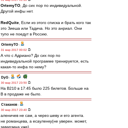
OrtemyTO
, До сих пор по индивидуальной.
Другой инфы нет.
RedQuite
, Если из этого списка и брать кого так
это Зиеша или Тадича. Но это анриал. Они
тупо не поедут в Россию.
OrtemyTO
-
31 мар 2017 00:02
А что с Адриано? До сих пор по
индивидуальной программе тренируется, есть
какая-то инфа по нему?
DyG
-
30 мар 2017 23:50
На В210 в 17:45 было 225 билетов. Больше на
В в продаже не было.
Cтаканов
-
30 мар 2017 23:40
аленичев не сам, а через шеву и его агента.
не романцева, а есауленку(не уверен. может,
заварзина уже)