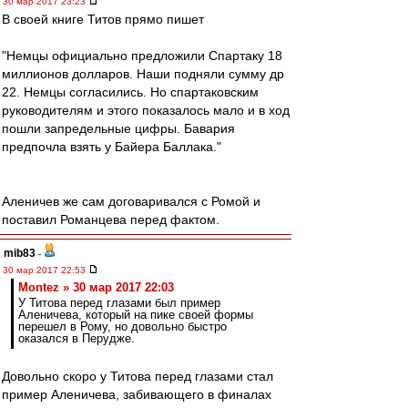
30 мар 2017 23:23
В своей книге Титов прямо пишет
"Немцы официально предложили Спартаку 18
миллионов долларов. Наши подняли сумму др
22. Немцы согласились. Но спартаковским
руководителям и этого показалось мало и в ход
пошли запредельные цифры. Бавария
предпочла взять у Байера Баллака."
Аленичев же сам договаривался с Ромой и
поставил Романцева перед фактом.
mib83
-
30 мар 2017 22:53
Montez » 30 мар 2017 22:03
У Титова перед глазами был пример
Аленичева, который на пике своей формы
перешел в Рому, но довольно быстро
оказался в Перудже.
Довольно скоро у Титова перед глазами стал
пример Аленичева, забивающего в финалах