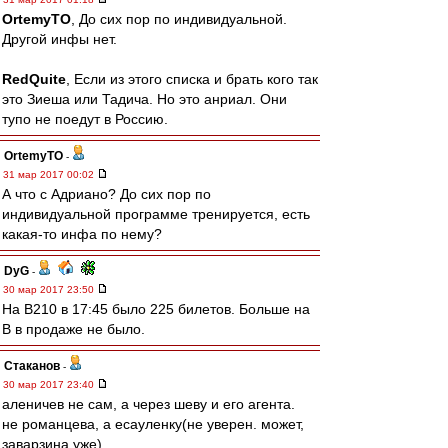
OrtemyTO
, До сих пор по индивидуальной.
Другой инфы нет.
RedQuite
, Если из этого списка и брать кого так
это Зиеша или Тадича. Но это анриал. Они
тупо не поедут в Россию.
OrtemyTO
-
31 мар 2017 00:02
А что с Адриано? До сих пор по
индивидуальной программе тренируется, есть
какая-то инфа по нему?
DyG
-
30 мар 2017 23:50
На В210 в 17:45 было 225 билетов. Больше на
В в продаже не было.
Cтаканов
-
30 мар 2017 23:40
аленичев не сам, а через шеву и его агента.
не романцева, а есауленку(не уверен. может,
заварзина уже)