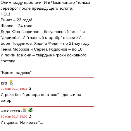
Олимпиаду прое.али. И в Чемпионате "только
серебро" после предыдущего золота.
НО..!
Ринат – 23 года!
Шавло – 24 года!
Дядя Юра Гаврилов – безусловный “мозг” и
“дирижёр”. И “главный cтарпёр” в свои 27…
Боря Поздняков, Хидя и Федя – по 21-му году!
Генка Морозов и Серёга Родионов – по 18!
И почти все они – твёрдые игроки основного
состава..
“Время надежд”
brd
-
30 мар 2017 15:11
Игроки без "тренера по атаке" - деньги на
ветер.
Alex Green
-
30 мар 2017 15:05
Из цикла "Их нравы"...