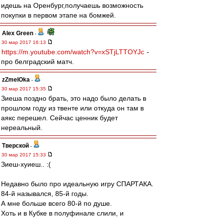
идешь на Оренбург,получаешь возможность
покупки в первом этапе на бомжей.
Alex Green
-
30 мар 2017 16:13
https://m.youtube.com/watch?v=xSTjLTTOYJc
-
про белградский матч.
zZmeIOka
-
30 мар 2017 15:35
Зиеша поздно брать, это надо было делать в
прошлом году из твенте или откуда он там в
аякс перешел. Сейчас ценник будет
нереальный.
Тверской
-
30 мар 2017 15:33
Зиеш-хуиеш.. :(
Недавно было про идеальную игру СПАРТАКА.
84-й назывался, 85-й годы.
А мне больше всего 80-й по душе.
Хоть и в Кубке в полуфинале слили, и