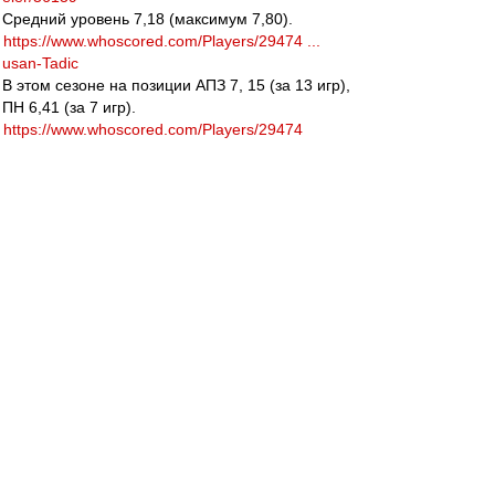
Средний уровень 7,18 (максимум 7,80).
https://www.whoscored.com/Players/29474 ...
usan-Tadic
В этом сезоне на позиции АПЗ 7, 15 (за 13 игр),
ПН 6,41 (за 7 игр).
https://www.whoscored.com/Players/29474
ТОП 4. Риад Будебуз (Монпелье). 27 лет,
177/74, 7,5 млн. евро, до 06.2019.
http://www.transfermarkt.com/ryad-boude ...
eler/77826
Средний уровень 7,06 (максимум 7,66).
https://www.whoscored.com/Players/67958 ... -
Boudebouz
В этом сезоне на позиции АПЗ 7,56 (за 19 игр),
ЦПЗ 8,24 (за 2 игры).
https://www.whoscored.com/Players/67958
ТОП 3. Алехандро Гомес (Аталанта). 29 лет,
164/60, 13 млн. евро, до 06.2020.
http://www.transfermarkt.com/papu-gomez ...
eler/20005