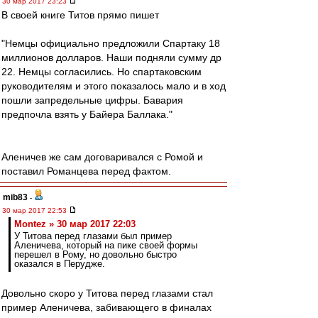
30 мар 2017 23:23
В своей книге Титов прямо пишет
"Немцы официально предложили Спартаку 18
миллионов долларов. Наши подняли сумму др
22. Немцы согласились. Но спартаковским
руководителям и этого показалось мало и в ход
пошли запредельные цифры. Бавария
предпочла взять у Байера Баллака."
Аленичев же сам договаривался с Ромой и
поставил Романцева перед фактом.
mib83
-
30 мар 2017 22:53
Montez » 30 мар 2017 22:03
У Титова перед глазами был пример
Аленичева, который на пике своей формы
перешел в Рому, но довольно быстро
оказался в Перудже.
Довольно скоро у Титова перед глазами стал
пример Аленичева, забивающего в финалах