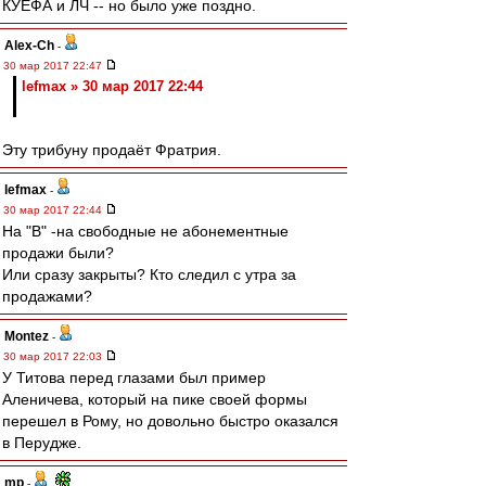
КУЕФА и ЛЧ -- но было уже поздно.
Alex-Ch
-
30 мар 2017 22:47
lefmax » 30 мар 2017 22:44
Эту трибуну продаёт Фратрия.
lefmax
-
30 мар 2017 22:44
На "В" -на свободные не абонементные
продажи были?
Или сразу закрыты? Кто следил с утра за
продажами?
Montez
-
30 мар 2017 22:03
У Титова перед глазами был пример
Аленичева, который на пике своей формы
перешел в Рому, но довольно быстро оказался
в Перудже.
mp
-