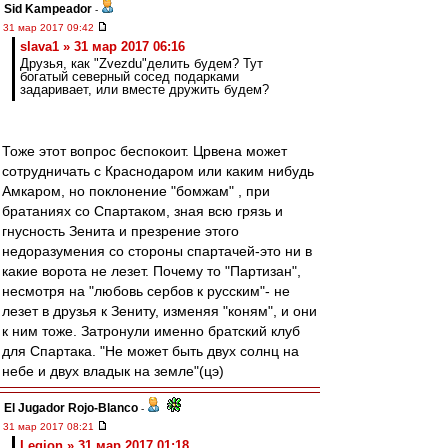
Sid Kampeador
-
31 мар 2017 09:42
slava1 » 31 мар 2017 06:16
Друзья, как "Zvezdu"делить будем? Тут
богатый северный сосед подарками
задаривает, или вместе дружить будем?
Тоже этот вопрос беспокоит. Црвена может
сотрудничать с Краснодаром или каким нибудь
Амкаром, но поклонение "бомжам" , при
братаниях со Спартаком, зная всю грязь и
гнусность Зенита и презрение этого
недоразумения со стороны спартачей-это ни в
какие ворота не лезет. Почему то "Партизан",
несмотря на "любовь сербов к русским"- не
лезет в друзья к Зениту, изменяя "коням", и они
к ним тоже. Затронули именно братский клуб
для Спартака. "Не может быть двух солнц на
небе и двух владык на земле"(цэ)
El Jugador Rojo-Blanco
-
31 мар 2017 08:21
Leqion » 31 мар 2017 01:18