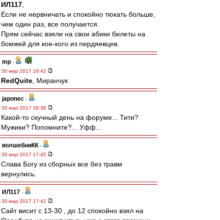
ИЛ117
,
Если не нервничать и спокойно тюкать больше,
чем один раз, все получается.
Прям сейчас взяли на свои абики билеты на
бомжей для кое-кого из пердяевцев.
mp
-
30 мар 2017 18:42
RedQuite
, Миранчук
japonec
-
30 мар 2017 18:38
Какой-то скучный день на форуме... Тити?
Мужики? Попомните?... Уфф...
волшебниКК
-
30 мар 2017 17:45
Слава Богу из сборных все без травм
вернулись.
ИЛ117
-
30 мар 2017 17:42
Сайт висит с 13-30 , до 12 спокойно взял на