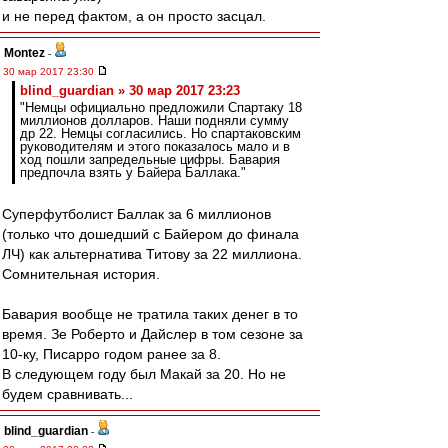
и не перед фактом, а он просто засцал.
Montez
-
30 мар 2017 23:30
blind_guardian » 30 мар 2017 23:23
"Немцы официально предложили Спартаку 18
миллионов долларов. Наши подняли сумму
др 22. Немцы согласились. Но спартаковским
руководителям и этого показалось мало и в
ход пошли запредельные цифры. Бавария
предпочла взять у Байера Баллака."
Суперфутболист Баллак за 6 миллионов
(только что дошедший с Байером до финала
ЛЧ) как альтернатива Титову за 22 миллиона.
Сомнительная история.
Бавария вообще не тратила таких денег в то
время. Зе Роберто и Дайслер в том сезоне за
10-ку, Писарро годом ранее за 8.
В следующем году был Макай за 20. Но не
будем сравнивать...
blind_guardian
-