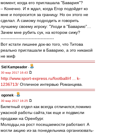
момент, когда его приглашала "Бавария"?
– Конечно. И я ждал, когда Егор подойдет ко
мне и попросится за границу. Но он этого не
сделал. А самому подходить и говорить
лучшему своему игроку: "Уходи в "Баварию"…
Зачем мне рубить сук, на котором сижу?
------------------------------------
Вот кстати лишнее док-во того, что Титова
реально приглашали в Баварию, а это никакой
не миф
Sid Kampeador
-
30 мар 2017 16:43
http://www.sport-express.ru/football/rf ... k-
1236713/
Отличное интервью Романцева.
ogonek
-
30 мар 2017 16:25
Билетный отдел как всегда отличился,помимо
ужасной работы сайта,так еще и подвисли
продажи на Оренбург.
Молодцы,на рост посещаемости работают. А
могли акцию из-за понедельника организовать-