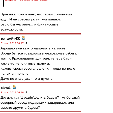
Практика показывает, что гараи с хульками
едут. И не совсем уж тут куи пинают.
Было бы желание... и финансовые
возможности.
волшебниКК
-
31 мар 2017 08:17
Адриано уже как-то напрягать начинает.
Вроде бы все товарняки в межсезонье отбегал,
матч с Краснодаром доиграл, теперь бац -
какие-то непонятные травмы.
Каковы сроки восстановления, когда на поле
появится неясно.
Даже не знаю уже что и думать.
slava1
-
31 мар 2017 06:16
Друзья, как "Zvezdu"делить будем? Тут богатый
северный сосед подарками задаривает, или
вместе дружить будем?