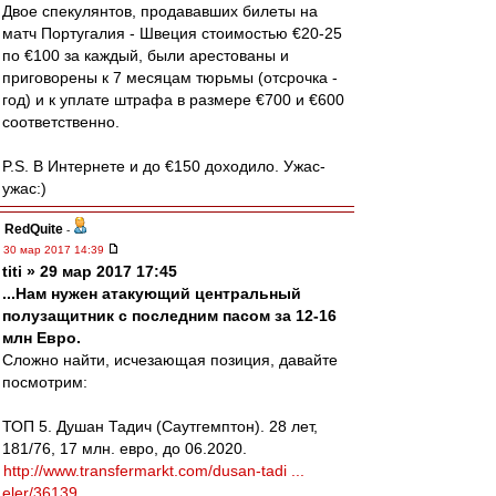
Двое спекулянтов, продававших билеты на
матч Португалия - Швеция стоимостью €20-25
по €100 за каждый, были арестованы и
приговорены к 7 месяцам тюрьмы (отсрочка -
год) и к уплате штрафа в размере €700 и €600
соответственно.
P.S. В Интернете и до €150 доходило. Ужас-
ужас:)
RedQuite
-
30 мар 2017 14:39
titi » 29 мар 2017 17:45
...Нам нужен атакующий центральный
полузащитник с последним пасом за 12-16
млн Евро.
Сложно найти, исчезающая позиция, давайте
посмотрим:
ТОП 5. Душан Тадич (Саутгемптон). 28 лет,
181/76, 17 млн. евро, до 06.2020.
http://www.transfermarkt.com/dusan-tadi ...
eler/36139