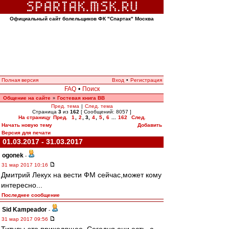
Официальный сайт болельщиков ФК "Спартак" Москва
Полная версия
Вход
•
Регистрация
FAQ
•
Поиск
Общение на сайте
Гостевая книга ВВ
»
Пред. тема
|
След. тема
Страница
3
из
162
[ Сообщений: 8057 ]
На страницу
Пред.
1
,
2
,
3
,
4
,
5
,
6
...
162
След.
Начать новую тему
Добавить
Версия для печати
01.03.2017 - 31.03.2017
ogonek
-
31 мар 2017 10:16
Дмитрий Лекух на вести ФМ сейчас,может кому
интересно...
Последнее сообщение
Sid Kampeador
-
31 мар 2017 09:56