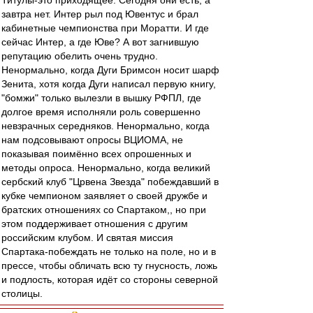
Титулы-это приходящее. Сегодня они есть, а
завтра нет. Интер рыл под Ювентус и брал
кабинетные чемпионства при Моратти. И где
сейчас Интер, а где Юве? А вот загнившую
репутацию обелить очень трудно.
Ненормально, когда Дуги Бримсон носит шарф
Зенита, хотя когда Дуги написал первую книгу,
"бомжи" только вылезли в вышку РФПЛ, где
долгое время исполняли роль совершенно
невзрачных середняков. Ненормально, когда
нам подсовывают опросы ВЦИОМА, не
показывая поимённо всех опрошенных и
методы опроса. Ненормально, когда великий
сербский клуб "Црвена Звезда" побеждавший в
кубке чемпионом заявляет о своей дружбе и
братских отношениях со Спартаком,, но при
этом поддерживает отношения с другим
российским клубом. И святая миссия
Спартака-побеждать не только на поле, но и в
прессе, чтобы обличать всю ту гнусность, ложь
и подлость, которая идёт со стороны северной
столицы.