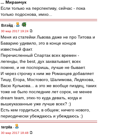
... Миранчук
Если только на перспективу, сейчас - пока
только подоснова, имхо...
Влэйд
-
30 мар 2017 19:24
Меня из статейки Львова даже не про Титова и
Баварию удивило, это в конце концов
известный факт.
Перечисленный Спартак всех времен -
легенды, the best, дух захватывает, всех
помню, и не поспоришь, лучше не бывает.
И через строчку к ним же Романцев добавляет
Тишу, Егора, Мостового, Шалимова, Ледяхова,
Васю Кулькова... а это же вообще пиздец, таких
тоже не было последние лет сорок, не менее
dream team, этих-то куда девать, когда и
вышеуказанные уже лучше всех? :)
Есть кем гордиться, в общем; ничего нового,
периодически убеждаюсь и убеждаюсь :)
terpila
-
30 мар 2017 18:48