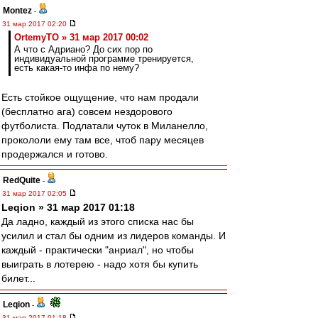
Montez
-
31 мар 2017 02:20
OrtemyTO » 31 мар 2017 00:02
А что с Адриано? До сих пор по
индивидуальной программе тренируется,
есть какая-то инфа по нему?
Есть стойкое ощущение, что нам продали
(бесплатно ага) совсем нездорового
футболиста. Подлатали чуток в Миланелло,
прокололи ему там все, чтоб пару месяцев
продержался и готово.
RedQuite
-
31 мар 2017 02:05
Leqion » 31 мар 2017 01:18
Да ладно, каждый из этого списка нас бы
усилил и стал бы одним из лидеров команды. И
каждый - практически "анриал", но чтобы
выиграть в лотерею - надо хотя бы купить
билет...
Leqion
-
31 мар 2017 01:18