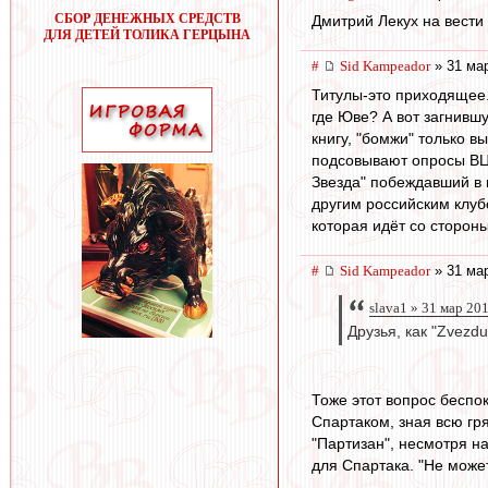
СБОР ДЕНЕЖНЫХ СРЕДСТВ
Дмитрий Лекух на вести
ДЛЯ ДЕТЕЙ ТОЛИКА ГЕРЦЫНА
#
Sid Kampeador
» 31 мар
Титулы-это приходящее.
где Юве? А вот загнивш
книгу, "бомжи" только 
подсовывают опросы ВЦ
Звезда" побеждавший в 
другим российским клубо
которая идёт со сторон
#
Sid Kampeador
» 31 мар
slava1 » 31 мар 20
Друзья, как "Zvezd
Тоже этот вопрос беспо
Спартаком, зная всю гря
"Партизан", несмотря на
для Спартака. "Не может