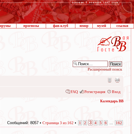
орумы
прогнозы
фан-клуб
юмор
музей
ссылки
Расширенный поиск
FAQ
Регистрация
Вход
Календарь ВВ
3
Сообщений: 8057 •
Страница
3
из
162
•
1
2
4
5
6
...
162