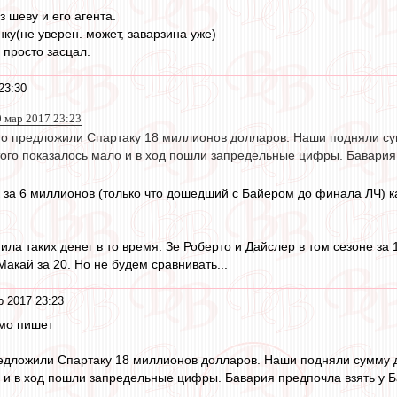
з шеву и его агента.
ку(не уверен. может, заварзина уже)
 просто засцал.
23:30
0 мар 2017 23:23
 предложили Спартаку 18 миллионов долларов. Наши подняли сум
того показалось мало и в ход пошли запредельные цифры. Бавария 
за 6 миллионов (только что дошедший с Байером до финала ЛЧ) к
ла таких денег в то время. Зе Роберто и Дайслер в том сезоне за 1
акай за 20. Но не будем сравнивать...
р 2017 23:23
ямо пишет
дложили Спартаку 18 миллионов долларов. Наши подняли сумму д
о и в ход пошли запредельные цифры. Бавария предпочла взять у Б