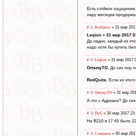
Есть стойкое ощущение,
пару месяцев продержал
#
RedQuite
» 31 мар 201
Leqion » 31 мар 2017 0
Да ладно, каждый из это
надо хотя бы купить биле
#
Leqion
» 31 мар 2017 
OrtemyTO
, До сих пор 
RedQuite
, Если из этог
#
OrtemyTO
» 31 мар 201
А что с Адриано? До си
#
DyG
» 30 мар 2017 23:
На В210 в 17:45 было 2
#
Cтаканов
» 30 мар 201