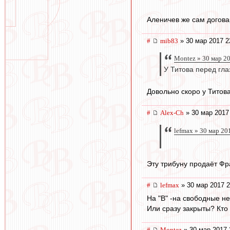
Аленичев же сам догова
#
mib83
» 30 мар 2017 2
Montez » 30 мар 2
У Титова перед гл
Довольно скоро у Титов
#
Alex-Ch
» 30 мар 2017
lefmax » 30 мар 20
Эту трибуну продаёт Фр
#
lefmax
» 30 мар 2017 2
На "В" -на свободные 
Или сразу закрыты? Кто
#
Montez
» 30 мар 2017 