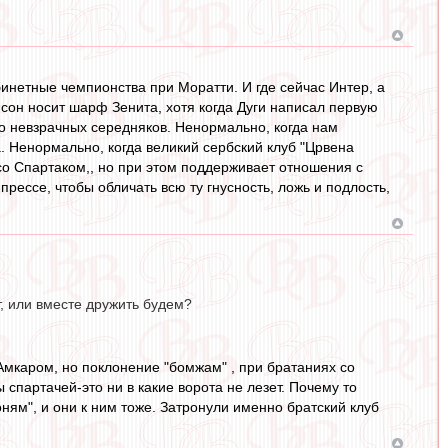
бинетные чемпионства при Моратти. И где сейчас Интер, а
сон носит шарф Зенита, хотя когда Дуги написал первую
но невзрачных середняков. Ненормально, когда нам
Ненормально, когда великий сербский клуб "Црвена
со Спартаком,, но при этом поддерживает отношения с
прессе, чтобы обличать всю ту гнусность, ложь и подлость,
, или вместе дружить будем?
Амкаром, но поклонение "бомжам" , при братаниях со
 спартачей-это ни в какие ворота не лезет. Почему то
коням", и они к ним тоже. Затронули именно братский клуб