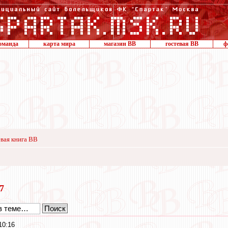
оманда
карта мира
магазин ВВ
гостевая ВВ
ф
вая книга ВВ
17
10:16