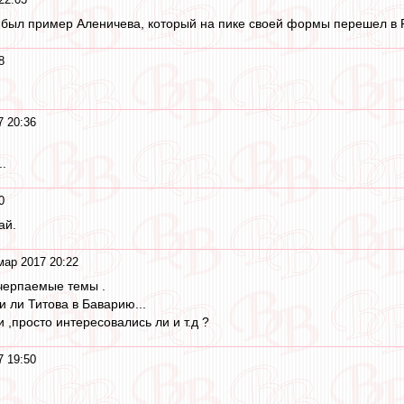
 был пример Аленичева, который на пике своей формы перешел в Р
8
7 20:36
..
0
ай.
мар 2017 20:22
черпаемые темы .
 ли Титова в Баварию...
 ,просто интересовались ли и т.д ?
7 19:50