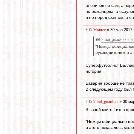
аленичев не сам, а чере
не романцева, а есаулен
и не перед фактом, а он
#
Montez
» 30 мар 2017 
blind_guardian » 3
"Немцы официально
руководителям и э
Суперфутболист Баллак 
история.
Бавария вообще не трати
В следующем году был М
#
blind_guardian
» 30 ма
В своей книге Титов пр
"Немцы официально пре
и этого показалось мал