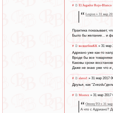
#
El Jugador Rojo-Blanco
Leqion » 31 мар 20
Практика показывает, что
Было бы желание... и ф
#
волшебниКК
» 31 мар 
Адриано уже как-то напр
Вроде бы все товарняки
Каковы сроки восстановл
Даже не знаю уже что и 
#
slava1
» 31 мар 2017 0
Друзья, как "Zvezdu"де
#
Montez
» 31 мар 2017 
OrtemyTO » 31 мар
А что с Адриано? Д