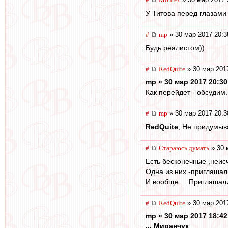
У Титова перед глазами
#
mp
» 30 мар 2017 20:3
Будь реалистом))
#
RedQuite
» 30 мар 201
mp » 30 мар 2017 20:30
Как перейдет - обсудим.
#
mp
» 30 мар 2017 20:3
RedQuite
, Не придумыв
#
Стараюсь думать
» 30 
Есть бесконечные ,неис
Одна из них -приглашали
И вообще ... Приглашали
#
RedQuite
» 30 мар 201
mp » 30 мар 2017 18:42
... Миранчук