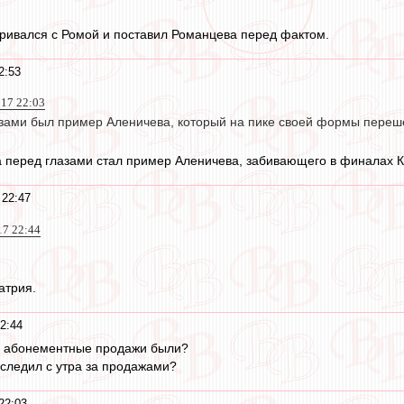
ривался с Ромой и поставил Романцева перед фактом.
2:53
017 22:03
азами был пример Аленичева, который на пике своей формы переше
а перед глазами стал пример Аленичева, забивающего в финалах К
 22:47
17 22:44
атрия.
2:44
не абонементные продажи были?
 следил с утра за продажами?
22:03