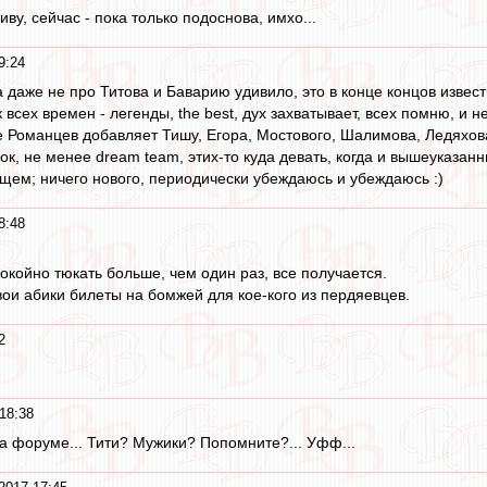
иву, сейчас - пока только подоснова, имхо...
9:24
 даже не про Титова и Баварию удивило, это в конце концов извест
сех времен - легенды, the best, дух захватывает, всех помню, и н
е Романцев добавляет Тишу, Егора, Мостового, Шалимова, Ледяхова,
к, не менее dream team, этих-то куда девать, когда и вышеуказанн
бщем; ничего нового, периодически убеждаюсь и убеждаюсь :)
8:48
окойно тюкать больше, чем один раз, все получается.
вои абики билеты на бомжей для кое-кого из пердяевцев.
2
18:38
на форуме... Тити? Мужики? Попомните?... Уфф...