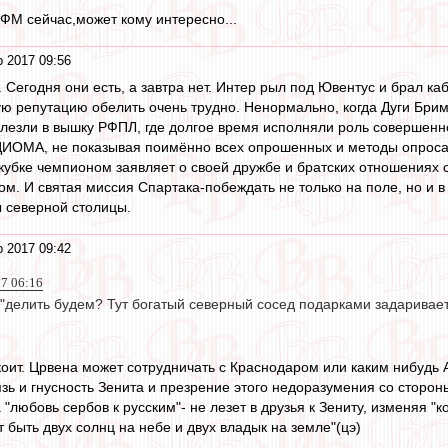
 ФМ сейчас,может кому интересно...
 2017 09:56
 Сегодня они есть, а завтра нет. Интер рыл под Ювентус и брал ка
ую репутацию обелить очень трудно. Ненормально, когда Дуги Брим
вылезли в вышку РФПЛ, где долгое время исполняли роль совершен
ИОМА, не показывая поимённо всех опрошенных и методы опроса. 
кубке чемпионом заявляет о своей дружбе и братских отношениях 
м. И святая миссия Спартака-побеждать не только на поле, но и в 
ы северной столицы.
 2017 09:42
17 06:16
u"делить будем? Тут богатый северный сосед подарками задаривает
коит. Црвена может сотрудничать с Краснодаром или каким нибудь 
зь и гнусность Зенита и презрение этого недоразумения со стороны
 "любовь сербов к русским"- не лезет в друзья к Зениту, изменяя "
 быть двух солнц на небе и двух владык на земле"(цэ)