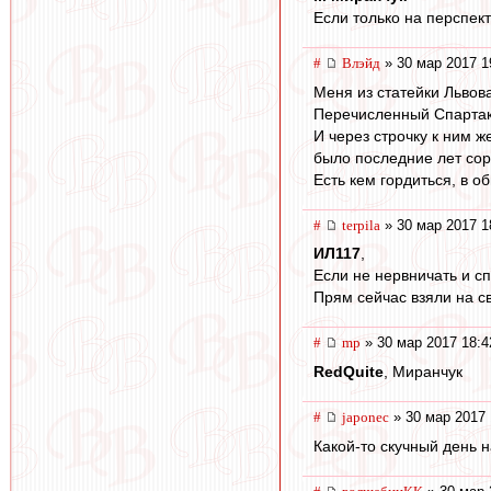
Если только на перспект
#
Влэйд
» 30 мар 2017 1
Меня из статейки Львова
Перечисленный Спартак в
И через строчку к ним ж
было последние лет соро
Есть кем гордиться, в о
#
terpila
» 30 мар 2017 1
ИЛ117
,
Если не нервничать и сп
Прям сейчас взяли на с
#
mp
» 30 мар 2017 18:4
RedQuite
, Миранчук
#
japonec
» 30 мар 2017 
Какой-то скучный день 