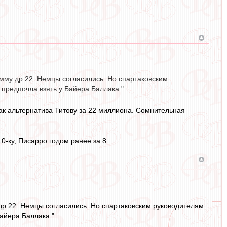
му др 22. Немцы согласились. Но спартаковским
предпочла взять у Байера Баллака."
ак альтернатива Титову за 22 миллиона. Сомнительная
0-ку, Писарро годом ранее за 8.
р 22. Немцы согласились. Но спартаковским руководителям
айера Баллака."